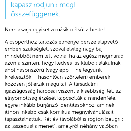
kapaszkodjunk meg! –
összefüggenek.
Nem akarja egyiket a másik nélkül a beste!
A csoporthoz tartozás élménye persze alapvető
emberi szükséglet, szóval elvileg nagy baj
mindebből nem lett volna, ha az egész megmarad
azon a szinten, hogy kedves kis klubok alakulnak,
ahol hasonszőrű (vagy épp – ne legyünk
kirekesztők – hasonlóan szőrtelen) emberek
közösen jól érzik magukat. A társadalmi
igazságosság harcosai viszont a kisebbségi lét, az
elnyomottság érzését kapcsolták a mindenféle,
egyre inkább burjánzó identitásokhoz, aminek
itthon inkább csak komikus megnyilvánulásait
tapasztalhattuk. Két év távolából is rögtön beugrik
az „aszexuális menet”, amelyről néhány valóban