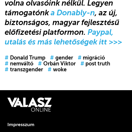
volna olvasóink nélkül. Legyen
támogatónk
a Donably-n
, az új,
biztonságos, magyar fejlesztésű
előfizetési platformon.
Paypal,
utalás és más lehetőségek itt >>>
#
Donald Trump
#
gender
#
migráció
#
nemváltó
#
Orbán Viktor
#
post truth
#
transzgender
#
woke
Impresszum