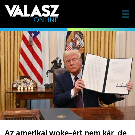
☰
Az amerikai woke-ért nem kár, de