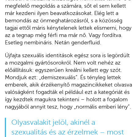
megfelelő megoldás a számára, sőt el sem kellett
már kezdeni ilyen beavatkozásokat. Elég lett a
bemondás az önmeghatározásról, s a közösség
tagjai ettől máris kénytelenek lettek elismerni, hogy
az a tegnap még férfi ma már nő. Vagy fordítva.
Esetleg nembináris. Netán genderfluid.
Újfajta szexuális identitások egész sora is legördült
a mozgalmi gyártósorokról. Nem volt nehéz az
előállításuk: egyszerűen kreálni kellett egy szót.
Mondjuk ezt: „demiszexuális”. És tényleg lettek
emberek, akik érzékenyítő magazincikkeket olvasva
valóságként fogadták el például ezt a kategóriát és
így kezdtek magukra tekinteni – holott a fogalom
nagyjából annyit tesz, hogy „normális emberi lény”.
Olyasvalakit jelöl, akinél a
szexualitás és az érzelmek – most