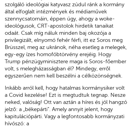
szolgáló ideológiai katyvasz zúdul ránk a kormány
által elfoglalt intézmények és médiaművek
szennycsatornáin, éppen úgy, ahogy a woke-
ideológusok, CRT-apostolok hirdetik tanaikat
odaát. Csak míg náluk minden baj okozója a
privilegizált, elnyomó fehér férfi, itt ez Soros meg
Brüsszel, meg az ukránok, néha esetleg a melegek,
egy-egy ízes homofóbtörvény erejéig. Hogy
Trump pénzügyminisztere maga is Soros-főember
volt, s melegházasságban él? Mindegy, erről
egyszerűen nem kell beszélni a célközönségnek.
Inkább arról kell, hogy hatalmas kormánysiker volt
a Covid kezelése! Ezt is megtudtuk tegnap. Nesze
neked, valóság! Ott van aztán a híres és jól hangzó
jelző: a „békepárti”. Amely annyit jelent, hogy
kapitulációpárti. Vagy a legfontosabb kormányzati
hívószó: a