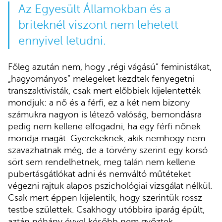
Az Egyesült Államokban és a
briteknél viszont nem lehetett
ennyivel letudni.
Főleg azután nem, hogy „régi vágású” feministákat,
„hagyományos” melegeket kezdtek fenyegetni
transzaktivisták, csak mert előbbiek kijelentették
mondjuk: a nő és a férfi, ez a két nem bizony
számukra nagyon is létező valóság, bemondásra
pedig nem kellene elfogadni, ha egy férfi nőnek
mondja magát. Gyerekeknek, akik nemhogy nem
szavazhatnak még, de a törvény szerint egy korsó
sört sem rendelhetnek, meg talán nem kellene
pubertásgátlókat adni és nemváltó műtéteket
végezni rajtuk alapos pszichológiai vizsgálat nélkül.
Csak mert éppen kijelentik, hogy szerintük rossz
testbe születtek. Csakhogy utóbbira iparág épült,
aztán néhány évvel később nem győztek