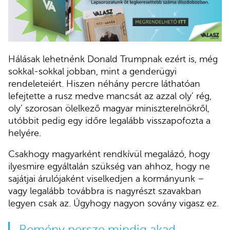
Hálásak lehetnénk Donald Trumpnak ezért is, még
sokkal-sokkal jobban, mint a genderügyi
rendeleteiért. Hiszen néhány percre láthatóan
lefejtette a rusz medve mancsát az azzal oly’ rég,
oly’ szorosan ölelkező magyar miniszterelnökről,
utóbbit pedig egy időre legalább visszapofozta a
helyére.
Csakhogy magyarként rendkívül megalázó, hogy
ilyesmire egyáltalán szükség van ahhoz, hogy ne
sajátjai árulójaként viselkedjen a kormányunk –
vagy legalább továbbra is nagyrészt szavakban
legyen csak az. Úgyhogy nagyon sovány vigasz ez.
Remény persze mindig akad.