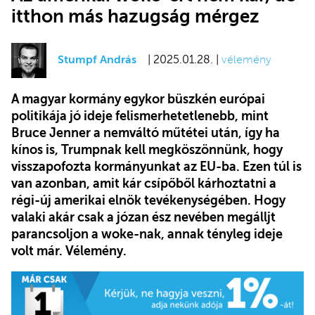
itthon más hazugság mérgez
Stumpf András
| 2025.01.28. |
vélemény
A magyar kormány egykor büszkén európai
politikája jó ideje felismerhetetlenebb, mint
Bruce Jenner a nemváltó műtétei után, így ha
kínos is, Trumpnak kell megköszönnünk, hogy
visszapofozta kormányunkat az EU-ba. Ezen túl is
van azonban, amit kár csípőből kárhoztatni a
régi-új amerikai elnök tevékenységében. Hogy
valaki akár csak a józan ész nevében megálljt
parancsoljon a woke-nak, annak tényleg ideje
volt már. Vélemény.