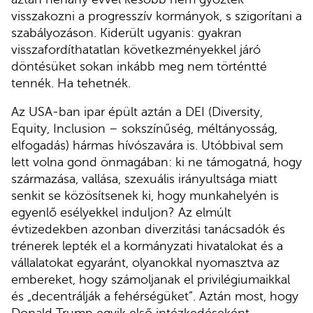
visszakozni a progresszív kormányok, s szigorítani a
szabályozáson. Kiderült ugyanis: gyakran
visszafordíthatatlan következményekkel járó
döntésüket sokan inkább meg nem történtté
tennék. Ha tehetnék.
Az USA-ban ipar épült aztán a DEI (Diversity,
Equity, Inclusion – sokszínűség, méltányosság,
elfogadás) hármas hívószavára is. Utóbbival sem
lett volna gond önmagában: ki ne támogatná, hogy
származása, vallása, szexuális irányultsága miatt
senkit se közösítsenek ki, hogy munkahelyén is
egyenlő esélyekkel induljon? Az elmúlt
évtizedekben azonban diverzitási tanácsadók és
trénerek lepték el a kormányzati hivatalokat és a
vállalatokat egyaránt, olyanokkal nyomasztva az
embereket, hogy számoljanak el privilégiumaikkal
és „decentrálják a fehérségüket”. Aztán most, hogy