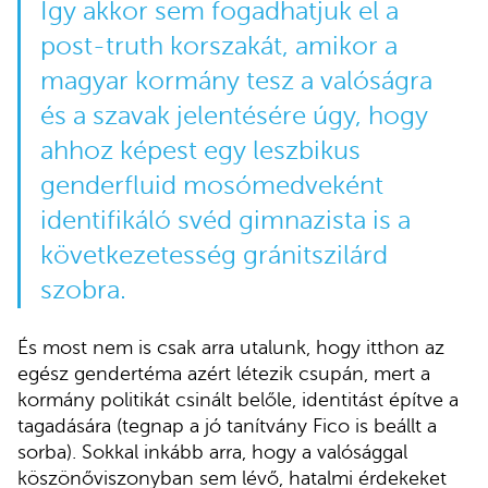
Így akkor sem fogadhatjuk el a
post-truth korszakát, amikor a
magyar kormány tesz a valóságra
és a szavak jelentésére úgy, hogy
ahhoz képest egy leszbikus
genderfluid mosómedveként
identifikáló svéd gimnazista is a
következetesség gránitszilárd
szobra.
És most nem is csak arra utalunk, hogy itthon az
egész gendertéma azért létezik csupán, mert a
kormány politikát csinált belőle, identitást építve a
tagadására (tegnap a jó tanítvány Fico is beállt a
sorba). Sokkal inkább arra, hogy a valósággal
köszönőviszonyban sem lévő, hatalmi érdekeket