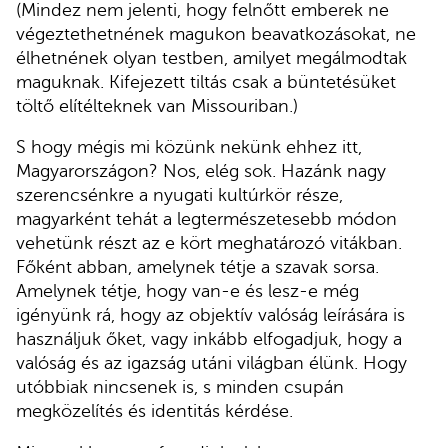
(Mindez nem jelenti, hogy felnőtt emberek ne
végeztethetnének magukon beavatkozásokat, ne
élhetnének olyan testben, amilyet megálmodtak
maguknak. Kifejezett tiltás csak a büntetésüket
töltő elítélteknek van Missouriban.)
S hogy mégis mi közünk nekünk ehhez itt,
Magyarországon? Nos, elég sok. Hazánk nagy
szerencsénkre a nyugati kultúrkör része,
magyarként tehát a legtermészetesebb módon
vehetünk részt az e kört meghatározó vitákban.
Főként abban, amelynek tétje a szavak sorsa.
Amelynek tétje, hogy van-e és lesz-e még
igényünk rá, hogy az objektív valóság leírására is
használjuk őket, vagy inkább elfogadjuk, hogy a
valóság és az igazság utáni világban élünk. Hogy
utóbbiak nincsenek is, s minden csupán
megközelítés és identitás kérdése.