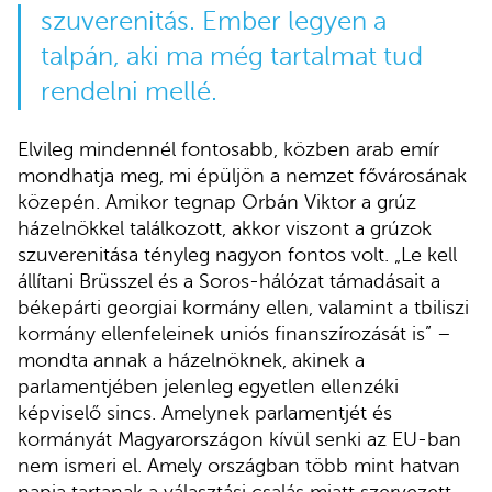
szuverenitás. Ember legyen a
talpán, aki ma még tartalmat tud
rendelni mellé.
Elvileg mindennél fontosabb, közben arab emír
mondhatja meg, mi épüljön a nemzet fővárosának
közepén. Amikor tegnap Orbán Viktor a grúz
házelnökkel találkozott, akkor viszont a grúzok
szuverenitása tényleg nagyon fontos volt. „Le kell
állítani Brüsszel és a Soros-hálózat támadásait a
békepárti georgiai kormány ellen, valamint a tbiliszi
kormány ellenfeleinek uniós finanszírozását is” –
mondta annak a házelnöknek, akinek a
parlamentjében jelenleg egyetlen ellenzéki
képviselő sincs. Amelynek parlamentjét és
kormányát Magyarországon kívül senki az EU-ban
nem ismeri el. Amely országban több mint hatvan