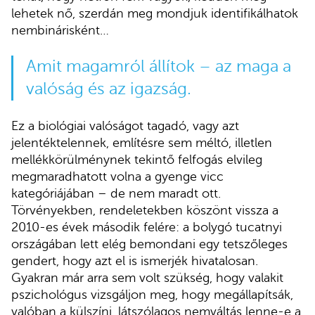
lehetek nő, szerdán meg mondjuk identifikálhatok
nembinárisként…
Amit magamról állítok – az maga a
valóság és az igazság.
Ez a biológiai valóságot tagadó, vagy azt
jelentéktelennek, említésre sem méltó, illetlen
mellékkörülménynek tekintő felfogás elvileg
megmaradhatott volna a gyenge vicc
kategóriájában – de nem maradt ott.
Törvényekben, rendeletekben köszönt vissza a
2010-es évek második felére: a bolygó tucatnyi
országában lett elég bemondani egy tetszőleges
gendert, hogy azt el is ismerjék hivatalosan.
Gyakran már arra sem volt szükség, hogy valakit
pszichológus vizsgáljon meg, hogy megállapítsák,
valóban a külszíni, látszólagos nemváltás lenne-e a