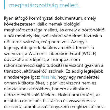
meghatározottság mellett.
Ilyen átfogó kormányzati dokumentum, amely
következetesen kiáll a nemek biológiai
meghatározottsága mellett, és amely a börtönöktől
a női menhelyekig széleskörű védelmet biztosít a
női terek számára, még nem volt. Az egyik
legnagyobb genderkritikus amerikai feminista
szervezet, a Women’s Liberation Front (WOLF)
üdvözölte is a lépést, a Trumppal nem
rokonszenvező sajtó tudósításai viszont gyakran a
transzok „eltörléséről” szólnak. Ez eddig legfeljebb
a hadseregre igaz:
friss hír
, hogy egy rendelettel
onnan kitiltotta őket, a pánikot viszont nem ez
okozta transzkörökben, hanem az általános
üldöztetéstől való félelem. Holott ami történt, az
inkább a definíciók tisztázása és visszatérés az
észszerű, urambocsá’: tényszerű megközelítéshez.