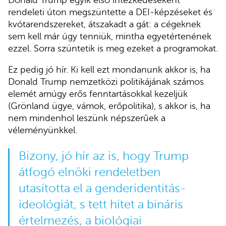
Donald Trump egyik első intézkedéseként
rendeleti úton megszüntette a DEI-képzéseket és
kvótarendszereket, átszakadt a gát: a cégeknek
sem kell már úgy tenniük, mintha egyetértenének
ezzel. Sorra szüntetik is meg ezeket a programokat.
Ez pedig jó hír. Ki kell ezt mondanunk akkor is, ha
Donald Trump nemzetközi politikájának számos
elemét amúgy erős fenntartásokkal kezeljük
(Grönland ügye, vámok, erőpolitika), s akkor is, ha
nem mindenhol leszünk népszerűek a
véleményünkkel.
Bizony, jó hír az is, hogy Trump
átfogó elnöki rendeletben
utasította el a genderidentitás-
ideológiát, s tett hitet a bináris
értelmezés, a biológiai