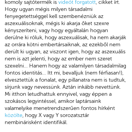
komoly sajtótermék is
videót forgatott
, cikket írt.
Hogy ugyan mégis milyen társadalmi
fenyegetettséggel kell szembenézniük az
aszexuálisoknak, mégis ki akarja őket szexre
kényszeríteni, vagy hogy egyáltalán hogyan
derülne ki róluk, hogy aszexuálisak, ha nem akarják
az orrára kötni embertársaiknak, az ezekből nem
derült ki ugyan, az viszont igen, hogy az aszexuális
nem is azt jelenti, hogy az ember nem szeret
szexelni… Hanem hogy az valamilyen társadalmilag
fontos identitás… Itt mi, bevalljuk (nem férfiasan!),
elvesztettük a fonalat, egy pillanatra nem is tudtuk,
sírjunk vagy nevessünk. Aztán inkább nevettünk.
Mi itthon letudhattuk ennyivel, vagy éppen a
szokásos legyintéssel, amikor laptársaink
valamelyike menetrendszerűen fontos hírként
közölte
, hogy X vagy Y sorozatsztár
nembinárisként identifikál.