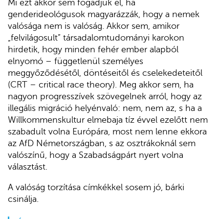
Mi ezt akkor sem fogadjuk el, ha
genderideológusok magyarázzák, hogy a nemek
valósága nem is valóság. Akkor sem, amikor
„felvilágosult” társadalomtudományi karokon
hirdetik, hogy minden fehér ember alapból
elnyomó – függetlenül személyes
meggyőződésétől, döntéseitől és cselekedeteitől
(CRT – critical race theory). Meg akkor sem, ha
nagyon progresszívek szövegelnek arról, hogy az
illegális migráció helyénvaló: nem, nem az, s ha a
Willkommenskultur elmebaja tíz évvel ezelőtt nem
szabadult volna Európára, most nem lenne ekkora
az AfD Németországban, s az osztrákoknál sem
valószínű, hogy a Szabadságpárt nyert volna
választást.
A valóság torzítása címkékkel sosem jó, bárki
csinálja.