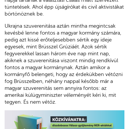
napja tartanak a választási csalás miatt szervezett
tüntetések. Ahol épp újságírókat és civil aktivistákat
börtönöznek be.
Ukrajna szuverenitása aztán mintha megintcsak
kevésbé lenne fontos a magyar kormány számára,
pedig azt kissé erőteljesebben sértik egy ideje
egyesek, mint Brüsszel Grúziáét. Azok sértik
fegyverekkel lassan három éve nap mint nap,
akiknek a szuverenitása viszont mindig rendkívül
fontos a magyar kormánynak. Aztán amikor a
kormányfő belengeti, hogy az érdekükben vétózni
fog Brüsszelben, néhány nappal később már a
magyar szuverenitás sem annyira fontos: az
amerikai külügyminiszter véleményét kéri ki, mit
tegyen. És nem vétóz.