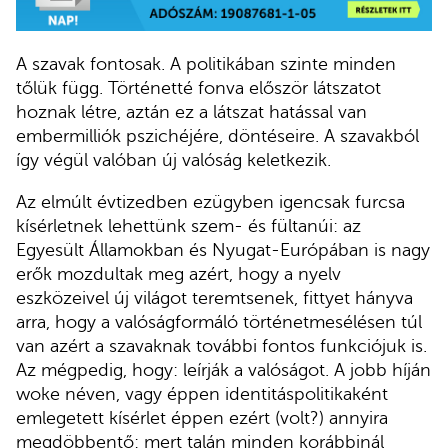
A szavak fontosak. A politikában szinte minden
tőlük függ. Történetté fonva először látszatot
hoznak létre, aztán ez a látszat hatással van
embermilliók pszichéjére, döntéseire. A szavakból
így végül valóban új valóság keletkezik.
Az elmúlt évtizedben ezügyben igencsak furcsa
kísérletnek lehettünk szem- és fültanúi: az
Egyesült Államokban és Nyugat-Európában is nagy
erők mozdultak meg azért, hogy a nyelv
eszközeivel új világot teremtsenek, fittyet hányva
arra, hogy a valóságformáló történetmesélésen túl
van azért a szavaknak további fontos funkciójuk is.
Az mégpedig, hogy: leírják a valóságot. A jobb híján
woke néven, vagy éppen identitáspolitikaként
emlegetett kísérlet éppen ezért (volt?) annyira
megdöbbentő: mert talán minden korábbinál