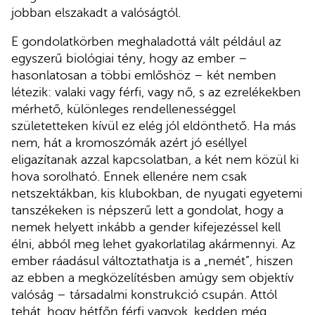
jobban elszakadt a valóságtól.
E gondolatkörben meghaladottá vált például az
egyszerű biológiai tény, hogy az ember –
hasonlatosan a többi emlőshöz – két nemben
létezik: valaki vagy férfi, vagy nő, s az ezrelékekben
mérhető, különleges rendellenességgel
születetteken kívül ez elég jól eldönthető. Ha más
nem, hát a kromoszómák azért jó eséllyel
eligazítanak azzal kapcsolatban, a két nem közül ki
hova sorolható. Ennek ellenére nem csak
netszektákban, kis klubokban, de nyugati egyetemi
tanszékeken is népszerű lett a gondolat, hogy a
nemek helyett inkább a gender kifejezéssel kell
élni, abból meg lehet gyakorlatilag akármennyi. Az
ember ráadásul változtathatja is a „nemét”, hiszen
az ebben a megközelítésben amúgy sem objektív
valóság – társadalmi konstrukció csupán. Attól
tehát, hogy hétfőn férfi vagyok, kedden még