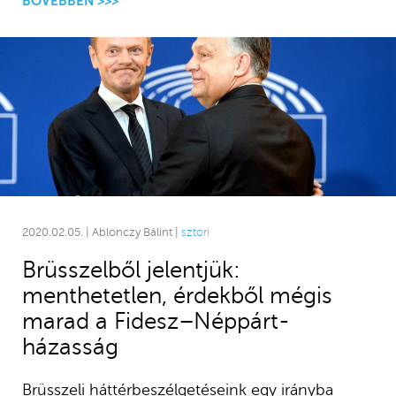
BŐVEBBEN >>>
2020.02.05. | Ablonczy Bálint |
sztori
Brüsszelből jelentjük:
menthetetlen, érdekből mégis
marad a Fidesz–Néppárt-
házasság
Brüsszeli háttérbeszélgetéseink egy irányba