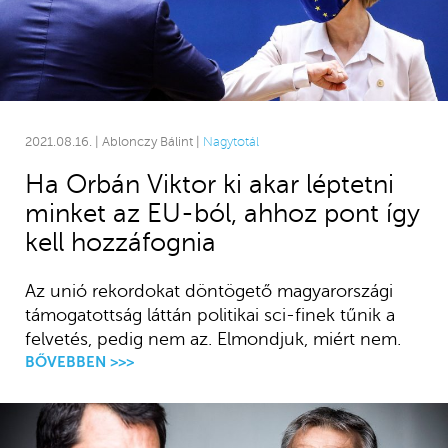
2021.08.16. | Ablonczy Bálint |
Nagytotál
Ha Orbán Viktor ki akar léptetni
minket az EU-ból, ahhoz pont így
kell hozzáfognia
Az unió rekordokat döntögető magyarországi
támogatottság láttán politikai sci-finek tűnik a
felvetés, pedig nem az. Elmondjuk, miért nem.
BŐVEBBEN >>>