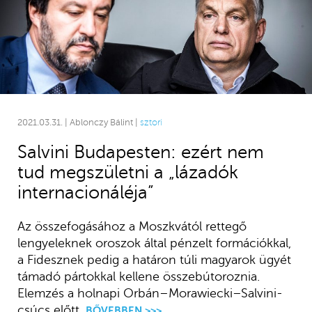
2021.03.31. | Ablonczy Bálint |
sztori
Salvini Budapesten: ezért nem
tud megszületni a „lázadók
internacionáléja”
Az összefogásához a Moszkvától rettegő
lengyeleknek oroszok által pénzelt formációkkal,
a Fidesznek pedig a határon túli magyarok ügyét
támadó pártokkal kellene összebútoroznia.
Elemzés a holnapi Orbán–Morawiecki–Salvini-
csúcs előtt.
BŐVEBBEN >>>