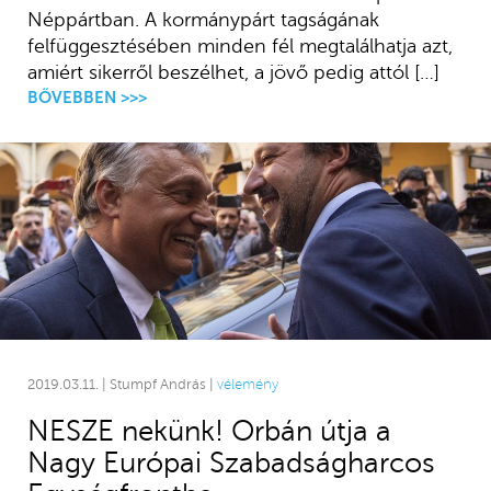
Néppártban. A kormánypárt tagságának
felfüggesztésében minden fél megtalálhatja azt,
amiért sikerről beszélhet, a jövő pedig attól […]
BŐVEBBEN >>>
2019.03.11. | Stumpf András |
vélemény
NESZE nekünk! Orbán útja a
Nagy Európai Szabadságharcos