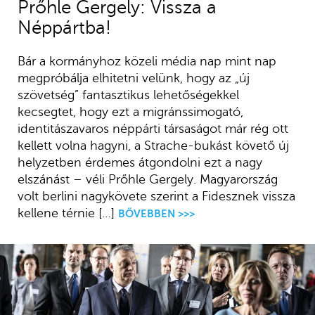
Prőhle Gergely: Vissza a
Néppártba!
Bár a kormányhoz közeli média nap mint nap
megpróbálja elhitetni velünk, hogy az „új
szövetség” fantasztikus lehetőségekkel
kecsegtet, hogy ezt a migránssimogató,
identitászavaros néppárti társaságot már rég ott
kellett volna hagyni, a Strache-bukást követő új
helyzetben érdemes átgondolni ezt a nagy
elszánást – véli Prőhle Gergely. Magyarország
volt berlini nagykövete szerint a Fidesznek vissza
kellene térnie […]
BŐVEBBEN >>>