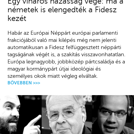
Egy viharos házasság vége: ma a
németek is elengedték a Fidesz
kezét
Habár az Európai Néppárt európai parlamenti
frakciójából való mai kilépés még nem jelenti
automatikusan a Fidesz felfüggesztett néppárti
tagságának végét is, a szakítás visszavonhatatlan.
Európa legnagyobb, jobbközép pártcsaládja és a
magyar kormánypárt útjai ideológiai és
személyes okok miatt végleg elváltak.
BŐVEBBEN >>>