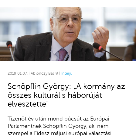
2019.01.07. | Ablonczy Bálint |
Interjú
Schöpflin György: „A kormány az
összes kulturális háborúját
elvesztette”
Tizenöt év után mond búcsút az Európai
Parlamentnek Schöpflin György, aki nem
szerepel a Fidesz májusi európai választási