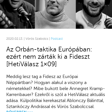
2020.02.13. | Vörös Szabolcs |
Podcast
Az Orbán-taktika Európában:
ezért nem zárták ki a Fideszt
[HetiVálasz 1×09]
Meddig lesz tag a Fidesz az Európai
Néppártban? Hogyan alakul a viszony a
németekkel? Mibe bukott bele Annegret Kramp-
Karrenbauer? Ezekről is szól a HetiVálasz aktuális
adása. Külpolitikai kerekasztal Ablonczy Bálinttal,
Sztankóczy Andrással és Vörös Szabolccsal.