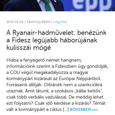
2019.03.04. | Ablonczy Bálint |
Nagytotál
A Ryanair-hadművelet: benézünk
a Fidesz legújabb háborújának
kulisszái mögé
Hiába a fenyegető német hangnem,
információink szerint a Fideszben úgy gondolják,
a CDU végül megakadályozza a magyar
kormánypárt kizárását az Európai Néppártból.
Forrásaink állítják: Orbánék nem a szankciókra
utaznak. Amit látunk, a szokásos „kállai kettős”,
csak több verbális vadulással. De meddig lehet
ezt folytatni? Csak idő kérdése a kizárás? Témát
vált a kormánypárt a ciklus […]
BŐVEBBEN >>>