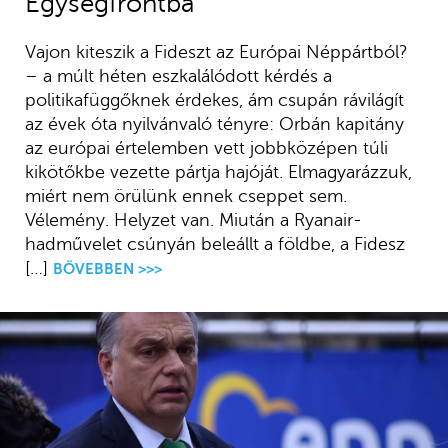
Egységfrontba
Vajon kiteszik a Fideszt az Európai Néppártból?
– a múlt héten eszkalálódott kérdés a
politikafüggőknek érdekes, ám csupán rávilágít
az évek óta nyilvánvaló tényre: Orbán kapitány
az európai értelemben vett jobbközépen túli
kikötőkbe vezette pártja hajóját. Elmagyarázzuk,
miért nem örülünk ennek cseppet sem.
Vélemény. Helyzet van. Miután a Ryanair-
hadművelet csúnyán beleállt a földbe, a Fidesz
[…]
BŐVEBBEN >>>