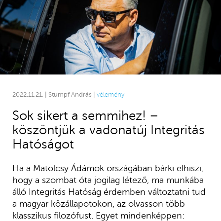
2022.11.21. | Stumpf András |
vélemény
Sok sikert a semmihez! –
köszöntjük a vadonatúj Integritás
Hatóságot
Ha a Matolcsy Ádámok országában bárki elhiszi,
hogy a szombat óta jogilag létező, ma munkába
álló Integritás Hatóság érdemben változtatni tud
a magyar közállapotokon, az olvasson több
klasszikus filozófust. Egyet mindenképpen: