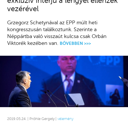
exkluzív interjú a lengyel ellenzék
vezérével
Grzegorz Schetynával az EPP múlt heti
kongresszusán találkoztunk. Szerinte a
Néppártba való visszaút kulcsa csak Orbán
Viktorék kezében van.
BŐVEBBEN >>>
2019.05.24. | Prőhle Gergely |
vélemény