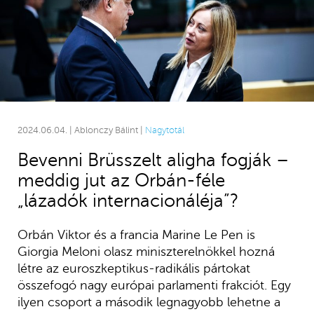
2024.06.04. | Ablonczy Bálint |
Nagytotál
Bevenni Brüsszelt aligha fogják –
meddig jut az Orbán-féle
„lázadók internacionáléja”?
Orbán Viktor és a francia Marine Le Pen is
Giorgia Meloni olasz miniszterelnökkel hozná
létre az euroszkeptikus-radikális pártokat
összefogó nagy európai parlamenti frakciót. Egy
ilyen csoport a második legnagyobb lehetne a