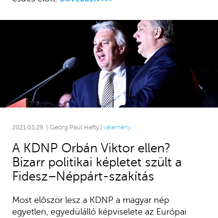
2021.03.29. | Georg Paul Hefty |
vélemény
A KDNP Orbán Viktor ellen?
Bizarr politikai képletet szült a
Fidesz–Néppárt-szakítás
Most először lesz a KDNP a magyar nép
egyetlen, egyedülálló képviselete az Európai