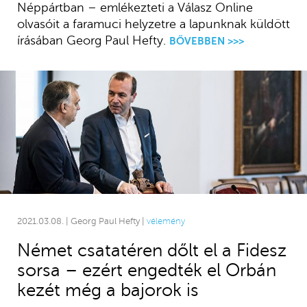
Néppártban – emlékezteti a Válasz Online
olvasóit a faramuci helyzetre a lapunknak küldött
írásában Georg Paul Hefty.
BŐVEBBEN >>>
2021.03.08. | Georg Paul Hefty |
vélemény
Német csatatéren dőlt el a Fidesz
sorsa – ezért engedték el Orbán
kezét még a bajorok is