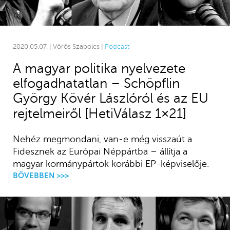
2020.05.07. | Vörös Szabolcs |
Podcast
A magyar politika nyelvezete
elfogadhatatlan – Schöpflin
György Kövér Lászlóról és az EU
rejtelmeiről [HetiVálasz 1×21]
Nehéz megmondani, van-e még visszaút a
Fidesznek az Európai Néppártba – állítja a
magyar kormánypártok korábbi EP-képviselője.
BŐVEBBEN >>>