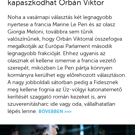
kapaszkodhat Orbán Viktor
Noha a vasárnapi választás két legnagyobb
nyertese a francia Marine Le Pen és az olasz
Giorgia Meloni, továbbra sem tűnik
valószínűnek, hogy Orbán Viktorral összefogva
megalkotják az Európai Parlament második
legnagyobb frakcióját. Ehhez ugyanis az
olasznak el kellene ismernie a francia vezető
szerepét, miközben Le Pen pártja könnyen
kormányra kerülhet egy előrehozott választáson.
A nagy jobboldali sátorban pedig a Fidesznek
meg kellene fognia az Úz-völgyi katonatemető
kerítését szaggató román kezeket is, ami
szuverenitásharc ide vagy oda, vállalhatatlan
lépés lenne.
BŐVEBBEN >>>