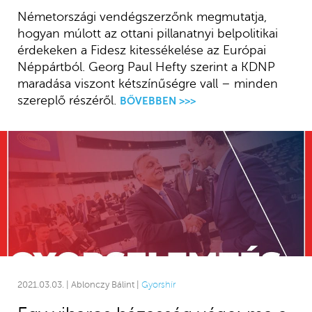
Németországi vendégszerzőnk megmutatja,
hogyan múlott az ottani pillanatnyi belpolitikai
érdekeken a Fidesz kitessékelése az Európai
Néppártból. Georg Paul Hefty szerint a KDNP
maradása viszont kétszínűségre vall – minden
szereplő részéről.
BŐVEBBEN >>>
2021.03.03. | Ablonczy Bálint |
Gyorshír