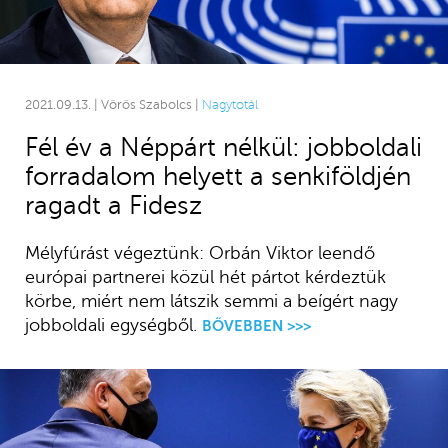
2021.09.13. | Vörös Szabolcs |
Nagytotál
Fél év a Néppárt nélkül: jobboldali
forradalom helyett a senkiföldjén
ragadt a Fidesz
Mélyfúrást végeztünk: Orbán Viktor leendő
európai partnerei közül hét pártot kérdeztük
körbe, miért nem látszik semmi a beígért nagy
jobboldali egységből.
BŐVEBBEN >>>