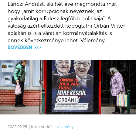
Lánczi Andrást, aki hét éve megmondta már,
hogy „amit korrupciónak neveznek, az
gyakorlatilag a Fidesz legfőbb politikája”. A
valóság azért elkezdett kopogtatni Orbán Viktor
ablakán is, s a váratlan kormányátalakítás is
ennek következménye lehet. Vélemény.
BŐVEBBEN >>>
2022.02.25. | Kósa András |
vélemény