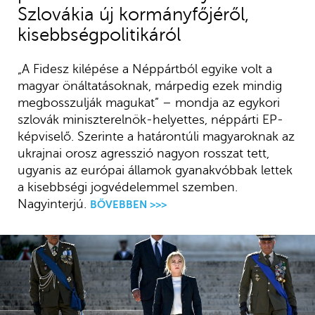
Szlovákia új kormányfőjéről,
kisebbségpolitikáról
„A Fidesz kilépése a Néppártból egyike volt a
magyar önáltatásoknak, márpedig ezek mindig
megbosszulják magukat” – mondja az egykori
szlovák miniszterelnök-helyettes, néppárti EP-
képviselő. Szerinte a határontúli magyaroknak az
ukrajnai orosz agresszió nagyon rosszat tett,
ugyanis az európai államok gyanakvóbbak lettek
a kisebbségi jogvédelemmel szemben.
Nagyinterjú.
BŐVEBBEN >>>