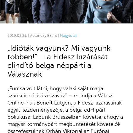
2019.03.21. | Ablonczy Bálint |
Nagytotál
„Idióták vagyunk? Mi vagyunk
többen!” – a Fidesz kizárását
elindító belga néppárti a
Válasznak
„Furcsa volt látni, hogy valaki saját maga
szankcionálására szavaz” – mondja a Válasz
Online-nak Benoît Lutgen, a Fidesz kizárásának
egyik kezdeményezője, a belga cdH párt
politikusa. Lapunk Brüsszelben követte, ahogy a
magyar kormánypárt megbüntetését követelők
összefeszülnek Orbán Viktorral az Európai