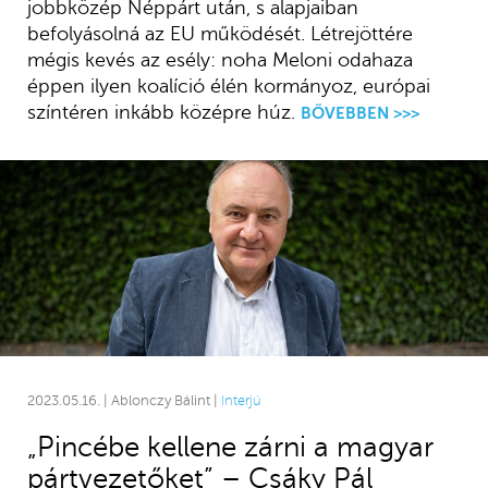
jobbközép Néppárt után, s alapjaiban
befolyásolná az EU működését. Létrejöttére
mégis kevés az esély: noha Meloni odahaza
éppen ilyen koalíció élén kormányoz, európai
színtéren inkább középre húz.
BŐVEBBEN >>>
2023.05.16. | Ablonczy Bálint |
Interjú
„Pincébe kellene zárni a magyar
pártvezetőket” – Csáky Pál