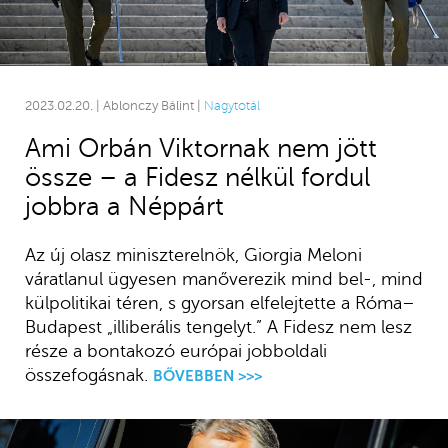
2023.02.20. | Ablonczy Bálint |
Nagytotál
Ami Orbán Viktornak nem jött
össze – a Fidesz nélkül fordul
jobbra a Néppárt
Az új olasz miniszterelnök, Giorgia Meloni
váratlanul ügyesen manőverezik mind bel-, mind
külpolitikai téren, s gyorsan elfelejtette a Róma–
Budapest „illiberális tengelyt.” A Fidesz nem lesz
része a bontakozó európai jobboldali
összefogásnak.
BŐVEBBEN >>>