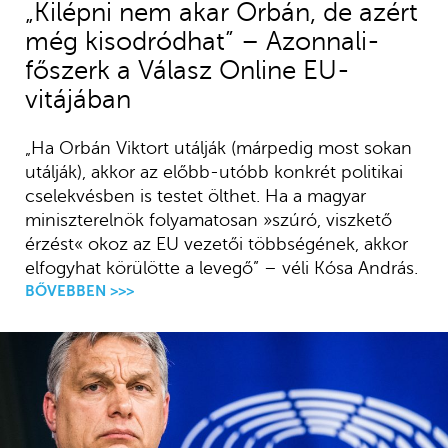
„Kilépni nem akar Orbán, de azért
még kisodródhat” – Azonnali-
főszerk a Válasz Online EU-
vitájában
„Ha Orbán Viktort utálják (márpedig most sokan
utálják), akkor az előbb-utóbb konkrét politikai
cselekvésben is testet ölthet. Ha a magyar
miniszterelnök folyamatosan »szúró, viszkető
érzést« okoz az EU vezetői többségének, akkor
elfogyhat körülötte a levegő” – véli Kósa András.
BŐVEBBEN >>>