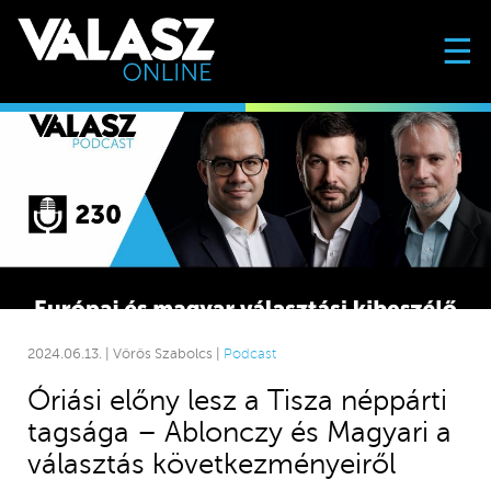
☰
2024.06.13. | Vörös Szabolcs |
Podcast
Óriási előny lesz a Tisza néppárti
tagsága – Ablonczy és Magyari a
választás következményeiről