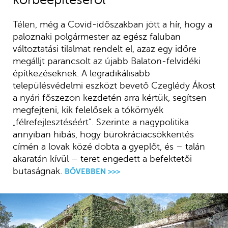
Télen, még a Covid-időszakban jött a hír, hogy a
paloznaki polgármester az egész faluban
változtatási tilalmat rendelt el, azaz egy időre
megálljt parancsolt az újabb Balaton-felvidéki
építkezéseknek. A legradikálisabb
településvédelmi eszközt bevető Czeglédy Ákost
a nyári főszezon kezdetén arra kértük, segítsen
megfejteni, kik felelősek a tókörnyék
„félrefejlesztéséért”. Szerinte a nagypolitika
annyiban hibás, hogy bürokráciacsökkentés
címén a lovak közé dobta a gyeplőt, és – talán
akaratán kívül – teret engedett a befektetői
butaságnak.
BŐVEBBEN >>>