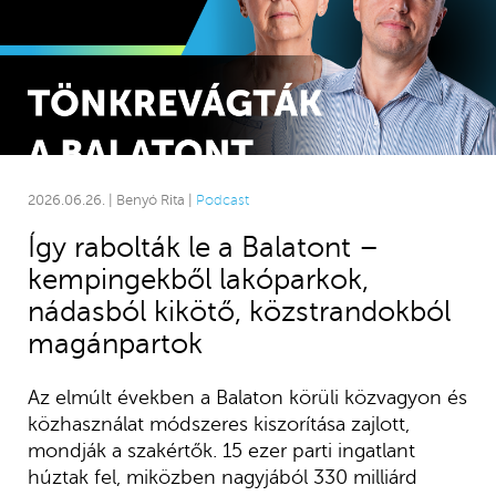
2026.06.26. | Benyó Rita |
Podcast
Így rabolták le a Balatont –
kempingekből lakóparkok,
nádasból kikötő, közstrandokból
magánpartok
Az elmúlt években a Balaton körüli közvagyon és
közhasználat módszeres kiszorítása zajlott,
mondják a szakértők. 15 ezer parti ingatlant
húztak fel, miközben nagyjából 330 milliárd