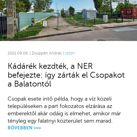
2021.09.06. | Zsuppán András |
sztori
Kádárék kezdték, a NER
befejezte: így zárták el Csopakot
a Balatontól
Csopak esete intő példa, hogy a víz közeli
településeken a part fokozatos elzárása az
emberektől akár odáig is elmehet, amikor már
tényleg egy falatnyi közterület sem marad.
BŐVEBBEN >>>