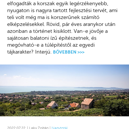
elfogadták a korszak egyik legérzékenyebb,
nyugaton is nagyra tartott fejlesztési tervét, ami
teli volt még ma is korszerűnek számító
elképzelésekkel. Rövid, pár éves aranykor után
azonban a történet kisiklott. Van-e jövője a
sajátosan balatoni ízű építészetnek, és
megóvható-e a túlépítéstől az egyedi
tájkarakter? Interjú.
BŐVEBBEN >>>
2022.07.22. | Laky Zoltán |
Nagytotál