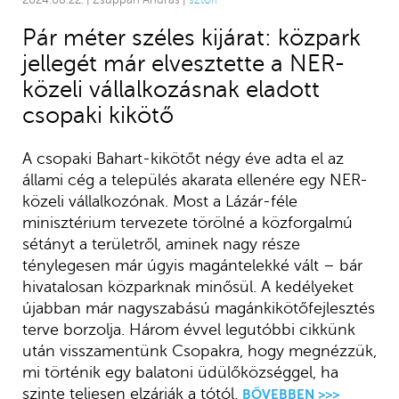
2024.08.22. | Zsuppán András |
sztori
Pár méter széles kijárat: közpark
jellegét már elvesztette a NER-
közeli vállalkozásnak eladott
csopaki kikötő
A csopaki Bahart-kikötőt négy éve adta el az
állami cég a település akarata ellenére egy NER-
közeli vállalkozónak. Most a Lázár-féle
minisztérium tervezete törölné a közforgalmú
sétányt a területről, aminek nagy része
ténylegesen már úgyis magántelekké vált – bár
hivatalosan közparknak minősül. A kedélyeket
újabban már nagyszabású magánkikötőfejlesztés
terve borzolja. Három évvel legutóbbi cikkünk
után visszamentünk Csopakra, hogy megnézzük,
mi történik egy balatoni üdülőközséggel, ha
szinte teljesen elzárják a tótól.
BŐVEBBEN >>>