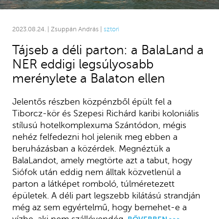
2023.08.24. | Zsuppán András |
sztori
Tájseb a déli parton: a BalaLand a
NER eddigi legsúlyosabb
merénylete a Balaton ellen
Jelentős részben közpénzből épült fel a
Tiborcz-kör és Szepesi Richárd karibi koloniális
stílusú hotelkomplexuma Szántódon, mégis
nehéz felfedezni hol jelenik meg ebben a
beruházásban a közérdek. Megnéztük a
BalaLandot, amely megtörte azt a tabut, hogy
Siófok után eddig nem álltak közvetlenül a
parton a látképet romboló, túlméretezett
épületek. A déli part legszebb kilátású strandján
még az sem egyértelmű, hogy bemehet-e a