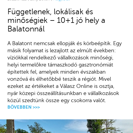
Függetlenek, lokálisak és
minőségiek – 10+1 jó hely a
Balatonnál
A Balatont nemcsak ellopják és körbeépítik. Egy
másik folyamat is lezajlott az elmúlt években:
víziókkal rendelkező vállalkozások minőségi,
helyi termelőkre támaszkodó gasztronómiát
építettek fel, amelyek minden évszakban
vonzóvá és élhetőbbé teszik a régiót. Mivel
ezeket az értékeket a Válasz Online is osztja,
nyár közepi összeállításunkban e vállalkozások
közül szedtünk össze egy csokorra valót.
BŐVEBBEN >>>