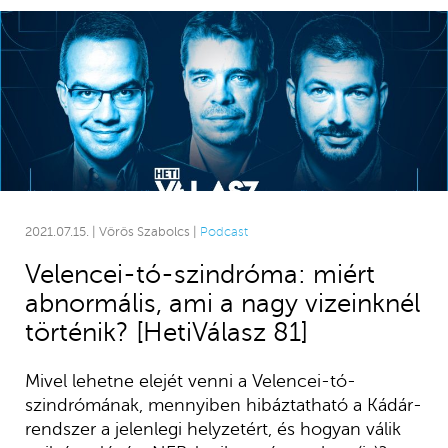
2021.07.15. | Vörös Szabolcs |
Podcast
Velencei-tó-szindróma: miért
abnormális, ami a nagy vizeinknél
történik? [HetiVálasz 81]
Mivel lehetne elejét venni a Velencei-tó-
szindrómának, mennyiben hibáztatható a Kádár-
rendszer a jelenlegi helyzetért, és hogyan válik