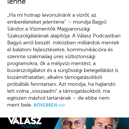
lenne
„Ha mi holnap levonulnánk a vízről, az
emberéleteket jelentene” – mondja Bagyó
Sándor a Vízimentők Magyarországi
Szakszolgálatának alapítója. A Válasz Podcastban
Bagyó arról beszél: miközben milliárdok mentek
el balatoni fejlesztésekre, kommunikációra és
szerinte szakmailag üres vízbiztonsági
programokra, ők a mélyvízi mentést, a
búvárszolgálatot és a sürgősségi betegellátást is
kiszámíthatatlan, alkalmi támogatásokból
próbálták fenntartani. Azt mondja, ha hajlandó
lett volna „visszaadni” a támogatásokból, ma
egészen máshol tartanának – de ebbe nem
ment bele.
BŐVEBBEN >>>