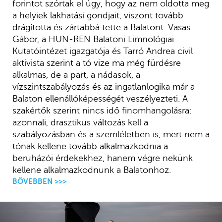
forintot szórtak el úgy, hogy az nem oldotta meg
a helyiek lakhatási gondjait, viszont tovább
drágította és zártabbá tette a Balatont. Vasas
Gábor, a HUN-REN Balatoni Limnológiai
Kutatóintézet igazgatója és Tarró Andrea civil
aktivista szerint a tó vize ma még fürdésre
alkalmas, de a part, a nádasok, a
vízszintszabályozás és az ingatlanlogika már a
Balaton ellenállóképességét veszélyezteti. A
szakértők szerint nincs idő finomhangolásra:
azonnali, drasztikus változás kell a
szabályozásban és a szemléletben is, mert nem a
tónak kellene tovább alkalmazkodnia a
beruházói érdekekhez, hanem végre nekünk
kellene alkalmazkodnunk a Balatonhoz.
BŐVEBBEN >>>