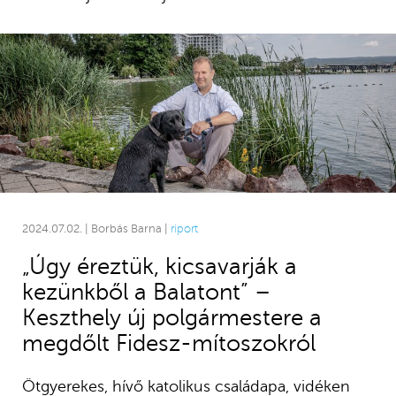
2024.07.02. | Borbás Barna |
riport
„Úgy éreztük, kicsavarják a
kezünkből a Balatont” –
Keszthely új polgármestere a
megdőlt Fidesz-mítoszokról
Ötgyerekes, hívő katolikus családapa, vidéken