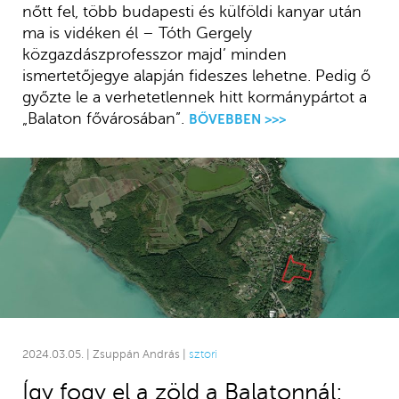
nőtt fel, több budapesti és külföldi kanyar után
ma is vidéken él – Tóth Gergely
közgazdászprofesszor majd’ minden
ismertetőjegye alapján fideszes lehetne. Pedig ő
győzte le a verhetetlennek hitt kormánypártot a
„Balaton fővárosában”.
BŐVEBBEN >>>
2024.03.05. | Zsuppán András |
sztori
Így fogy el a zöld a Balatonnál: