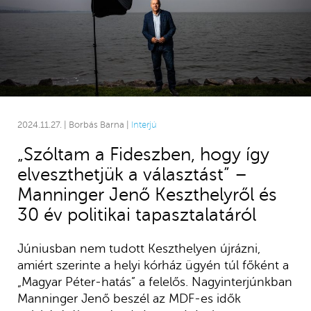
2024.11.27. | Borbás Barna |
Interjú
„Szóltam a Fideszben, hogy így
elveszthetjük a választást” –
Manninger Jenő Keszthelyről és
30 év politikai tapasztalatáról
Júniusban nem tudott Keszthelyen újrázni,
amiért szerinte a helyi kórház ügyén túl főként a
„Magyar Péter-hatás” a felelős. Nagyinterjúnkban
Manninger Jenő beszél az MDF-es idők