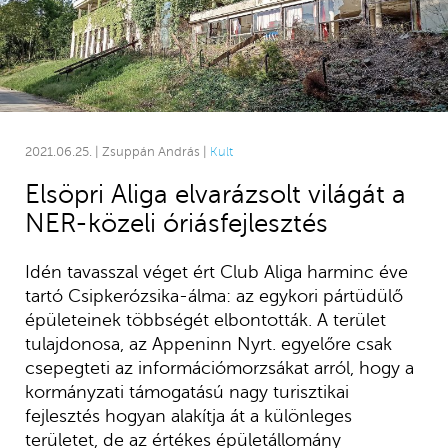
2021.06.25. | Zsuppán András |
Kult
Elsöpri Aliga elvarázsolt világát a
NER-közeli óriásfejlesztés
Idén tavasszal véget ért Club Aliga harminc éve
tartó Csipkerózsika-álma: az egykori pártüdülő
épületeinek többségét elbontották. A terület
tulajdonosa, az Appeninn Nyrt. egyelőre csak
csepegteti az információmorzsákat arról, hogy a
kormányzati támogatású nagy turisztikai
fejlesztés hogyan alakítja át a különleges
területet, de az értékes épületállomány