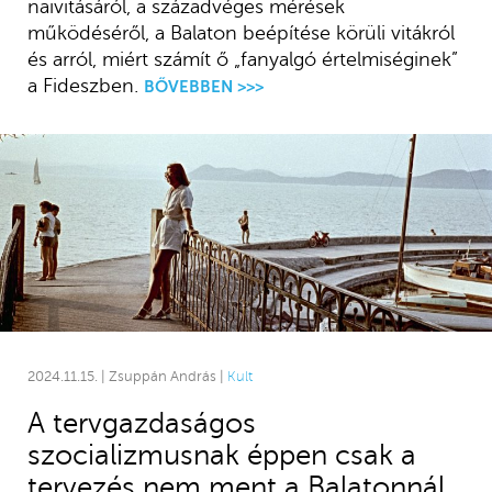
naivitásáról, a századvéges mérések
működéséről, a Balaton beépítése körüli vitákról
és arról, miért számít ő „fanyalgó értelmiséginek”
a Fideszben.
BŐVEBBEN >>>
2024.11.15. | Zsuppán András |
Kult
A tervgazdaságos
szocializmusnak éppen csak a
tervezés nem ment a Balatonnál