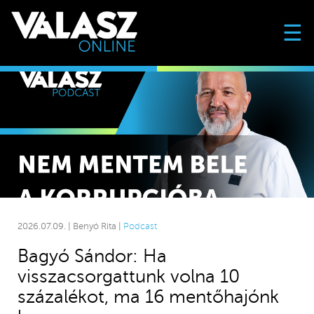
☰
2026.07.09. | Benyó Rita |
Podcast
Bagyó Sándor: Ha
visszacsorgattunk volna 10
százalékot, ma 16 mentőhajónk