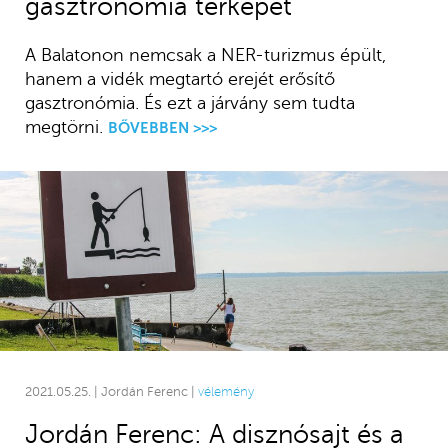
gasztronómia térképét
A Balatonon nemcsak a NER-turizmus épült,
hanem a vidék megtartó erejét erősítő
gasztronómia. És ezt a járvány sem tudta
megtörni.
BŐVEBBEN >>>
2021.05.25. | Jordán Ferenc |
vélemény
Jordán Ferenc: A disznósajt és a