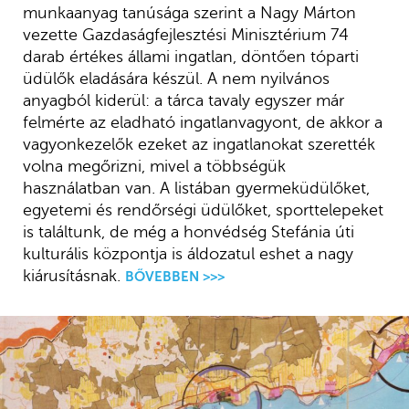
munkaanyag tanúsága szerint a Nagy Márton
vezette Gazdaságfejlesztési Minisztérium 74
darab értékes állami ingatlan, döntően tóparti
üdülők eladására készül. A nem nyilvános
anyagból kiderül: a tárca tavaly egyszer már
felmérte az eladható ingatlanvagyont, de akkor a
vagyonkezelők ezeket az ingatlanokat szerették
volna megőrizni, mivel a többségük
használatban van. A listában gyermeküdülőket,
egyetemi és rendőrségi üdülőket, sporttelepeket
is találtunk, de még a honvédség Stefánia úti
kulturális központja is áldozatul eshet a nagy
kiárusításnak.
BŐVEBBEN >>>