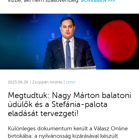
vízbe, aki nem szállóvendég.
BŐVEBBEN >>>
2023.06.29. | Zsuppán András |
sztori
Megtudtuk: Nagy Márton balatoni
üdülők és a Stefánia-palota
eladását tervezgeti!
Különleges dokumentum került a Válasz Online
birtokába: a nyilvánosság kizárásával készült