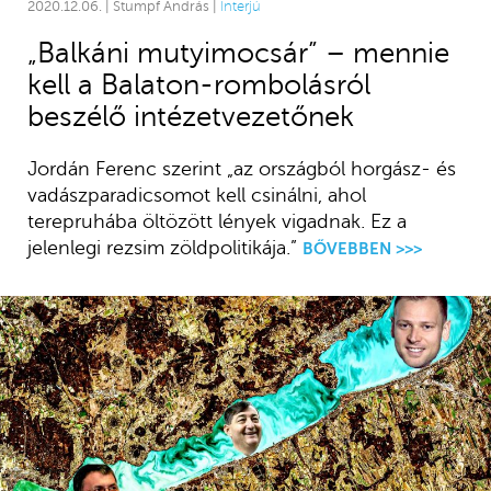
2020.12.06. | Stumpf András |
Interjú
„Balkáni mutyimocsár” – mennie
kell a Balaton-rombolásról
beszélő intézetvezetőnek
Jordán Ferenc szerint „az országból horgász- és
vadászparadicsomot kell csinálni, ahol
terepruhába öltözött lények vigadnak. Ez a
jelenlegi rezsim zöldpolitikája.”
BŐVEBBEN >>>