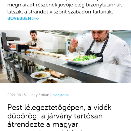
megmaradt részének jövője elég bizonytalannak
látszik, a strandot viszont szabadon tartanák.
BŐVEBBEN >>>
2021.06.15. | Laky Zoltán |
Nagytotál
Pest lélegeztetőgépen, a vidék
dübörög: a járvány tartósan
átrendezte a magyar