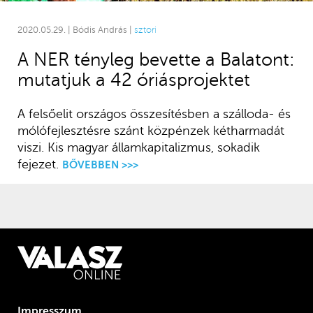
2020.05.29. | Bódis András |
sztori
A NER tényleg bevette a Balatont:
mutatjuk a 42 óriásprojektet
A felsőelit országos összesítésben a szálloda- és
mólófejlesztésre szánt közpénzek kétharmadát
viszi. Kis magyar államkapitalizmus, sokadik
fejezet.
BŐVEBBEN >>>
Impresszum