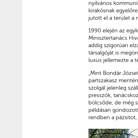
nyilvános kommuniká
kirakósnak egyelőre
jutott el a terület a
1990 elején az egy
Minisztertanács Hiv
addig szigorúan elzá
társalgóját is megör
luxus jellemezte a t
„Mint Bondár József
partsza­kasz mentén
szolgál je­lenleg szá
presszók, tanácskoz
bölcsőde, de még sa
példásan gondo­zott 
rendben a pázsitot,