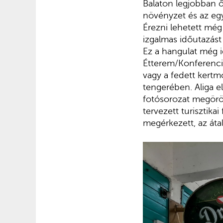
Balaton legjobban ő
növényzet és az egy
Érezni lehetett még
izgalmas időutazást
Ez a hangulat még id
Étterem/Konferencia
vagy a fedett kertm
tengerében. Aliga el
fotósorozat megörök
tervezett turisztik
megérkezett, az áta