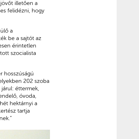
övőt illetően a
es felidézni, hogy
ülő a
ék be a sajtót az
esen érintetlen
ott szocialista
er hosszúságú
amelyekben 202 szoba
 járul: éttermek,
rendelő, óvoda,
hét hektárnyi a
ertész tartja
nek.”