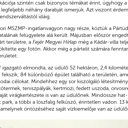
ciója szintén csak bizonyos témákat érint, úgyhogy a j
 legfeljebb néhány darabját ismerjük. Azt viszont érdem
 rendszerváltástól idáig.
kori MSZMP-ingatlanvagyon nagy része, köztük a Pártüd
atalának felügyelete alá került. Májusban először engedt
rt területre, a
Fejér Megyei Hírlap
még a Kádár-villa telj
ökítette egy fotón. Akkor még a pártelit számára fenntart
erületet:
 igazgató elmondta, az üdülő 52 hektáron, 2,4 kilomét
 fekszik; 84 külön­böző épület található a területén, 
llodai célokat. Mindeh­hez egy sor kiszolgáló létesít­mény
ótermek, teniszpályák, kertmozi, fedett uszoda, orvosi
ját virágkertészete is van az üdülőnek. Mindössze hat-­
park, a többi a löszfalig felkúszó, érintetlen vadon. 13 k
 amely­nek öntözéséhez saját vízkiemelője van az üdülő