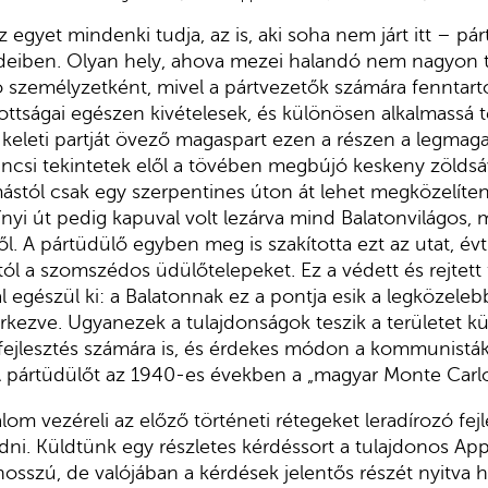
z egyet mindenki tudja, az is, aki soha nem járt itt – pár
deiben. Olyan hely, ahova mezei halandó nem nagyon te
ló személyzetként, mivel a pártvezetők számára fenntarto
dottságai egészen kivételesek, és különösen alkalmassá t
ó keleti partját övező magaspart ezen a részen a legmag
íváncsi tekintetek elől a tövében megbújó keskeny zöldsá
mástól csak egy szerpentines úton át lehet megközelíten
ínyi út pedig kapuval volt lezárva mind Balatonvilágos, 
ől. A pártüdülő egyben meg is szakította ezt az utat, év
ól a szomszédos üdülőtelepeket. Ez a védett és rejtet
 egészül ki: a Balatonnak ez a pontja esik a legközele
kezve. Ugyanezek a tulajdonságok teszik a területet k
usfejlesztés számára is, és érdekes módon a kommunisták 
. A pártüdülőt az 1940-es években a „magyar Monte Carl
m vezéreli az előző történeti rétegeket leradírozó fejle
dni. Küldtünk egy részletes kérdéssort a tulajdonos Ap
osszú, de valójában a kérdések jelentős részét nyitva h