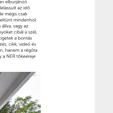
ban elburjánzó
elassult az idő.
 de mégis csak
 eltűnt mindenhol.
 állva, vagy az
öket cibál a szél,
zigetek a bontás
zés, cikk, videó és
nn, hanem a régóta
gy a NER tőkeereje