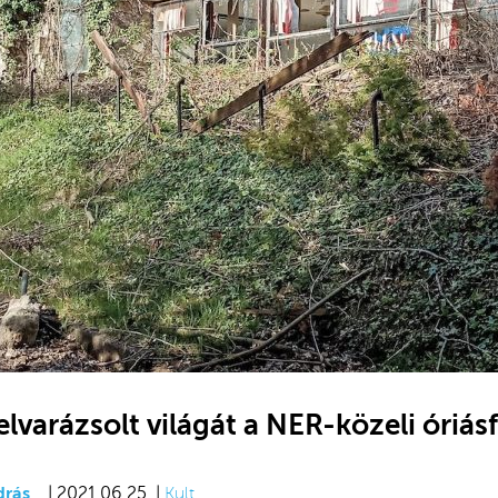
elvarázsolt világát a NER-közeli óriás
drás
| 2021.06.25. |
Kult