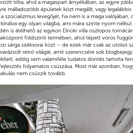
rzött titka, ahol a magaspart árnyékában, az egyre job
re málladozóbb épületek közt megállt, vagy legalábbis l
 a szocializmus levegőjét, ha nem is a maga valójában,
 kínálva egy olyan világba, ami mára szinte nyom nélkül
én is átélhető az egykori Elnöki villa oszlopos tornácán
központ földszinti termében, ahol tépett vörös függöny
ozi sárga széksorai közt – de ezek már csak az utolsó s
varázsolt retró világát, amit szerencsére sok blogbejegy
ített, eddig sem valamiféle tudatos döntés tartotta fe
ai fejlesztés folyamatos csúszása. Most már azonban, ho
lakulás nem csúszik tovább.