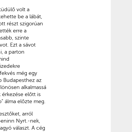
tüdülő volt a
hette be a lábát,
tt részt szigorúan
ették erre a
asabb, szinte
vot. Ezt a sávot
i, a parton
mind
tizedekre
t fekvés még egy
bb Budapesthez az
ülönösen alkalmassá
érkezése előtt is
o” álma előzte meg.
sztőket, arról
peninn Nyrt.-nek,
agyó választ. A cég