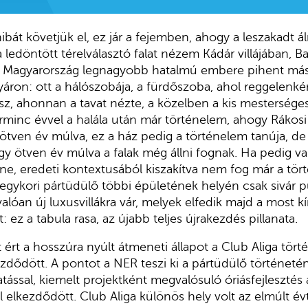
ibát követjük el, ez jár a fejemben, ahogy a leszakadt 
 a ledöntött térelválasztó falat nézem Kádár villájában, 
ol Magyarország legnagyobb hatalmú embere pihent más
áron: ott a hálószobája, a fürdőszoba, ahol reggelenk
sz, ahonnan a tavat nézte, a közelben a kis mesterséges 
rminc évvel a halála után már történelem, ahogy Rákosi 
tven év múlva, ez a ház pedig a történelem tanúja, de a 
ogy ötven év múlva a falak még állni fognak. Ha pedig v
, eredeti kontextusából kiszakítva nem fog már a tört
 egykori pártüdülő többi épületének helyén csak sivár p
valóan új luxusvillákra vár, melyek elfedik majd a most k
at: ez a tabula rasa, az újabb teljes újrakezdés pillanata.
 ért a hosszúra nyúlt átmeneti állapot a Club Aliga tör
ezdődött. A pontot a NER teszi ki a pártüdülő történeté
ással, kiemelt projektként megvalósuló óriásfejlesztés 
 elkezdődött. Club Aliga különös hely volt az elmúlt év