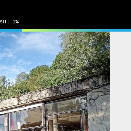
ISH
1%