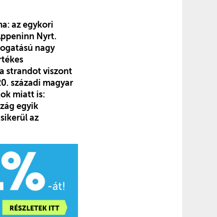
ma: az egykori
Appeninn Nyrt.
mogatású nagy
rtékes
a strandot viszont
 20. századi magyar
k miatt is:
szág egyik
sikerül az