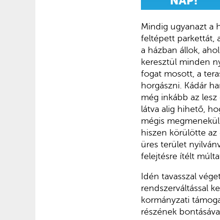
Mindig ugyanazt a h
feltépett parkettát,
a házban állok, ah
keresztül minden ny
fogat mosott, a tera
horgászni. Kádár ha
még inkább az lesz ö
látva alig hihető, h
mégis megmenekülne
hiszen körülötte az
üres terület nyilván
felejtésre ítélt múlt
Idén tavasszal véget
rendszerváltással k
kormányzati támogat
részének bontásával