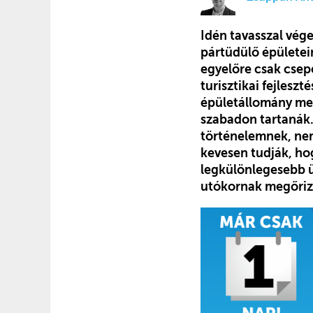
Idén tavasszal vége
pártüdülő épületei
egyelőre csak csep
turisztikai fejleszt
épületállomány meg
szabadon tartanák. 
történelemnek, nem
kevesen tudják, hog
legkülönlegesebb ü
utókornak megőriz