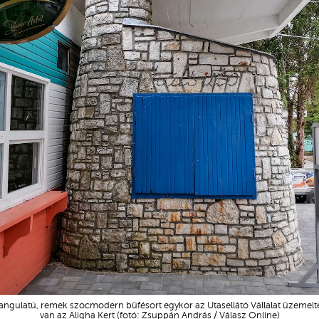
hangulatú, remek szocmodern büfésort egykor az Utasellátó Vállalat üzemelte
van az Aligha Kert (fotó: Zsuppán András / Válasz Online)