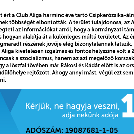
t ért a Club Aliga harminc éve tartó Csipkerózsika-ál
nek többségét elbontották. A terület tulajdonosa, az 
egteti az információkat arról, hogy a kormányzati tá
és hogyan alakítja át a különleges múltú területet. Az é
maradt részének jövője elég bizonytalannak látszik, 
Aliga kivételesen izgalmas és fontos helyszíne volt a
csak a szocializmus, hanem az azt megelőző korszako
y a löszfal tövében már Rákosi és Kádár előtt is az or
dülőhelye rejtőzött. Ahogy annyi mást, végül ezt sem 
ni.