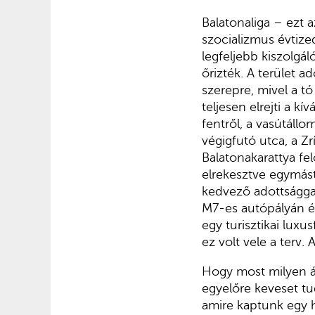
Balatonaliga – ezt a
szocializmus évtize
legfeljebb kiszolgá
őrizték. A terület a
szerepre, mivel a t
teljesen elrejti a k
fentről, a vasútállo
végigfutó utca, a Zr
Balatonakarattya fel
elrekesztve egymást
kedvező adottsággal
M7-es autópályán ér
egy turisztikai lux
ez volt vele a terv
Hogy most milyen álo
egyelőre keveset tu
amire kaptunk egy h