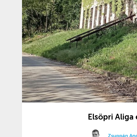
Elsöpri Aliga 
Zsuppán An