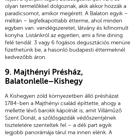
olyan termelőkkel dolgoznak, akik akkor hozzák a
paradicsomot, amikor megérett. A Balaton egyik –
méltán – legfelkapottabb étterme, ahol minden
egyben van: vendégszeretet, látvány és kifinomult
konyha. Listánkról az egyetlen, ami a fine dining
felé tendál: 3 vagy 6 fogásos degusztációs menüre
fizethetünk be, a hasonló budapesti éttermeknél
kedvezőbb áron.
9.
Majthényi Présház,
Balatonlelle–Kishegy
A Kishegyen zöld környezetben álló présházat
1784-ben a Majthényi család építtette, ahogy a
mellette lévő barokk kápolnát is, amit Villáműző
Szent Donát, a szőlősgazdák védőszentjének
tiszteletére szenteltek fel – a déli part egyik
legjobb panorámája tárul ma innen elénk. A