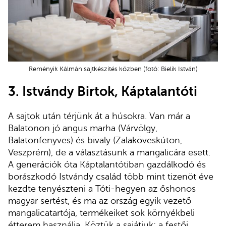
Reményik Kálmán sajtkészítés közben (fotó: Bielik István)
3.
Istvándy Birtok, Káptalantóti
A sajtok után térjünk át a húsokra. Van már a
Balatonon jó angus marha (Várvölgy,
Balatonfenyves) és bivaly (Zalaköveskúton,
Veszprém), de a választásunk a mangalicára esett.
A generációk óta Káptalantótiban gazdálkodó és
borászkodó Istvándy család több mint tizenöt éve
kezdte tenyészteni a Tóti-hegyen az őshonos
magyar sertést, és ma az ország egyik vezető
mangalicatartója, termékeiket sok környékbeli
étterem használja. Köztük a sajátjuk: a festői