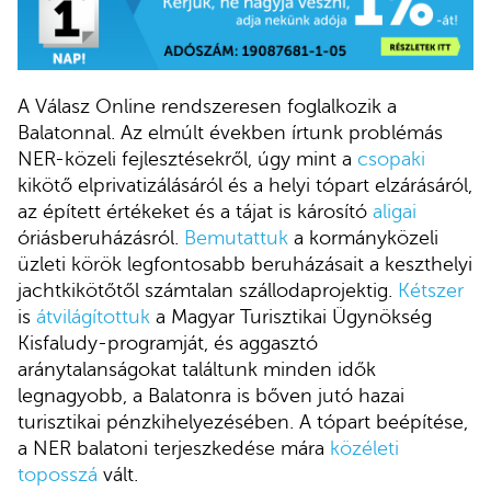
A Válasz Online rendszeresen foglalkozik a
Balatonnal. Az elmúlt években írtunk problémás
NER-közeli fejlesztésekről, úgy mint a
csopaki
kikötő elprivatizálásáról és a helyi tópart elzárásáról,
az épített értékeket és a tájat is károsító
aligai
óriásberuházásról.
Bemutattuk
a kormányközeli
üzleti körök legfontosabb beruházásait a keszthelyi
jachtkikötőtől számtalan szállodaprojektig.
Kétszer
is
átvilágítottuk
a Magyar Turisztikai Ügynökség
Kisfaludy-programját, és aggasztó
aránytalanságokat találtunk minden idők
legnagyobb, a Balatonra is bőven jutó hazai
turisztikai pénzkihelyezésében. A tópart beépítése,
a NER balatoni terjeszkedése mára
közéleti
toposszá
vált.