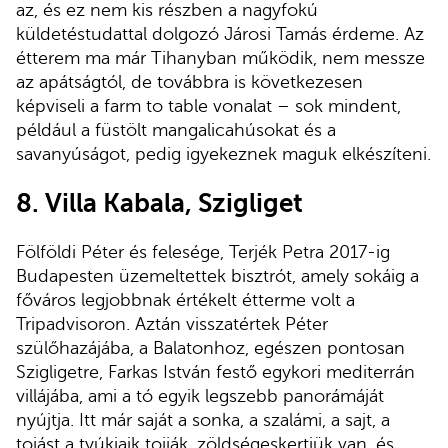
az, és ez nem kis részben a nagyfokú
küldetéstudattal dolgozó Járosi Tamás érdeme. Az
étterem ma már Tihanyban működik, nem messze
az apátságtól, de továbbra is következesen
képviseli a farm to table vonalat – sok mindent,
például a füstölt mangalicahúsokat és a
savanyúságot, pedig igyekeznek maguk elkészíteni.
8.
Villa Kabala, Szigliget
Fölföldi Péter és felesége, Terjék Petra 2017-ig
Budapesten üzemeltettek bisztrót, amely sokáig a
főváros legjobbnak értékelt étterme volt a
Tripadvisoron. Aztán visszatértek Péter
szülőhazájába, a Balatonhoz, egészen pontosan
Szigligetre, Farkas István festő egykori mediterrán
villájába, ami a tó egyik legszebb panorámáját
nyújtja. Itt már saját a sonka, a szalámi, a sajt, a
tojást a tyúkjaik tojják, zöldségeskertjük van, és