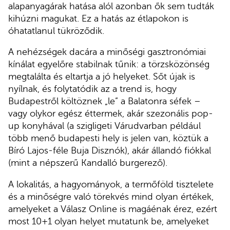
alapanyagárak hatása alól azonban ők sem tudták
kihúzni magukat. Ez a hatás az étlapokon is
óhatatlanul tükröződik.
A nehézségek dacára a minőségi gasztronómiai
kínálat egyelőre stabilnak tűnik: a törzsközönség
megtalálta és eltartja a jó helyeket. Sőt újak is
nyílnak, és folytatódik az a trend is, hogy
Budapestről költöznek „le” a Balatonra séfek –
vagy olykor egész éttermek, akár szezonális pop-
up konyhával (a szigligeti Várudvarban például
több menő budapesti hely is jelen van, köztük a
Bíró Lajos-féle Buja Disznók), akár állandó fiókkal
(mint a népszerű Kandalló burgerező).
A lokalitás, a hagyományok, a termőföld tisztelete
és a minőségre való törekvés mind olyan értékek,
amelyeket a Válasz Online is magáénak érez, ezért
most 10+1 olyan helyet mutatunk be, amelyeket