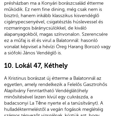
présházban ma a Konyári borászcsalád étterme
működik. Ez nem fine dining, még csak nem is
bisztró, hanem inkább klasszikus kisvendéglő
cigánypecsenyével, csigatésztás húslevessel és
rozmaringos báránycsülökkel, de kiváló
alapanyagokból, magas színvonalon. Szerencsére
ez a műfaj is él és virul a Balatonnál: hasonló
vonalat képvisel a hévízi Öreg Harang Borozó vagy
a siófoki János Vendéglő is.
10.
Lokál 47, Kéthely
A Kristinus borászat új étterme a Balatonnál az
egyetlen, amely rendelkezik a Felelős Gasztrohős
Alapítvány Fenntartható Vendéglátóhely
minősítésével (ezen kívül egy cukrászda, a
badacsonyi La Tène nyerte el a tanúsítványt). A
hulladéktermeléstől a vegán fogások meglétéig
számos tényezőt vizsgálnak, köztük azt, hogy