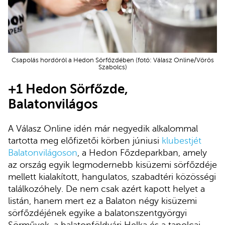
Csapolás hordóról a Hedon Sörfőzdében (fotó: Válasz Online/Vörös
Szabolcs)
+1
Hedon Sörfőzde,
Balatonvilágos
A Válasz Online idén már negyedik alkalommal
tartotta meg előfizetői körben júniusi
klubestjét
Balatonvilágoson
, a Hedon Főzdeparkban, amely
az ország egyik legmodernebb kisüzemi sörfőzdéje
mellett kialakított, hangulatos, szabadtéri közösségi
találkozóhely. De nem csak azért kapott helyet a
listán, hanem mert ez a Balaton négy kisüzemi
sörfőzdéjének egyike a balatonszentgyörgyi