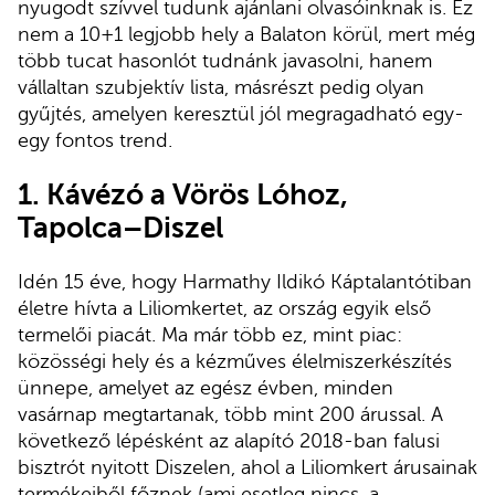
nyugodt szívvel tudunk ajánlani olvasóinknak is. Ez
nem a 10+1 legjobb hely a Balaton körül, mert még
több tucat hasonlót tudnánk javasolni, hanem
vállaltan szubjektív lista, másrészt pedig olyan
gyűjtés, amelyen keresztül jól megragadható egy-
egy fontos trend.
1.
Kávézó a Vörös Lóhoz,
Tapolca–Diszel
Idén 15 éve, hogy Harmathy Ildikó Káptalantótiban
életre hívta a Liliomkertet, az ország egyik első
termelői piacát. Ma már több ez, mint piac:
közösségi hely és a kézműves élelmiszerkészítés
ünnepe, amelyet az egész évben, minden
vasárnap megtartanak, több mint 200 árussal. A
következő lépésként az alapító 2018-ban falusi
bisztrót nyitott Diszelen, ahol a Liliomkert árusainak
termékeiből főznek (ami esetleg nincs, a