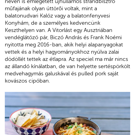
néven is emlegetett újhullámos strandbisztró
műfajának olyan úttörői voltak, mint a
balatonudvari Kalóz vagy a balatonfenyvesi
Konyhám, de a személyes kedvencünk
Keszthelyen van. A Vitorlást egy Ausztriában
vendéglátózó pár, Biczó András és Frank Noémi
nyitotta meg 2016-ban, akik helyi alapanyagokat
vettek és a helyi hagyományokhoz nyúlva zalai
dödöllét tettek az étlapra. Az speciel ma már nincs
az állandó kínálatban, de van helyette sertéspörkölt
medvehagymás galuskával és pulled pork saját
kovászos cipóban.