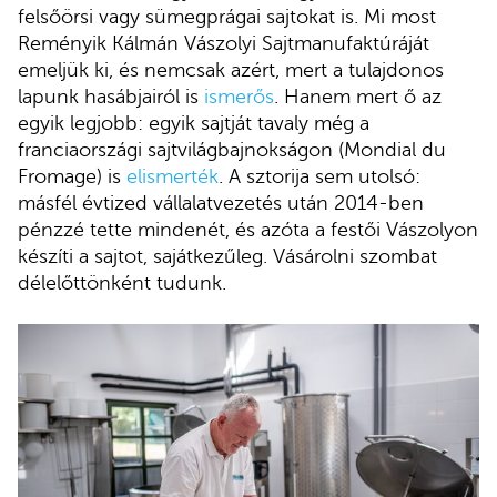
felsőörsi vagy sümegprágai sajtokat is. Mi most
Reményik Kálmán Vászolyi Sajtmanufaktúráját
emeljük ki, és nemcsak azért, mert a tulajdonos
lapunk hasábjairól is
ismerős
. Hanem mert ő az
egyik legjobb: egyik sajtját tavaly még a
franciaországi sajtvilágbajnokságon (Mondial du
Fromage) is
elismerték
. A sztorija sem utolsó:
másfél évtized vállalatvezetés után 2014-ben
pénzzé tette mindenét, és azóta a festői Vászolyon
készíti a sajtot, sajátkezűleg. Vásárolni szombat
délelőttönként tudunk.