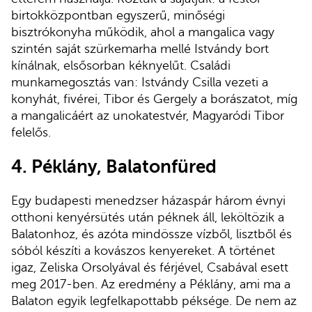
birtokközpontban egyszerű, minőségi
bisztrókonyha működik, ahol a mangalica vagy
szintén saját szürkemarha mellé Istvándy bort
kínálnak, elsősorban kéknyelűt. Családi
munkamegosztás van: Istvándy Csilla vezeti a
konyhát, fivérei, Tibor és Gergely a borászatot, míg
a mangalicáért az unokatestvér, Magyaródi Tibor
felelős.
4.
Péklány, Balatonfüred
Egy budapesti menedzser házaspár három évnyi
otthoni kenyérsütés után péknek áll, leköltözik a
Balatonhoz, és azóta mindössze vízből, lisztből és
sóból készíti a kovászos kenyereket. A történet
igaz, Zeliska Orsolyával és férjével, Csabával esett
meg 2017-ben. Az eredmény a Péklány, ami ma a
Balaton egyik legfelkapottabb péksége. De nem az