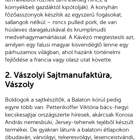
környékbeli gazdáktól kipótolják). A konyhán
főzőasszonyok készítik az egyszerű fogásokat,
sallangok nélkül – nincs pulled pork, de van
húsleves daragaluskával és krumplinudli
medvehagymamártással. A Kávézó megtestesíti azt,
amilyen egy falusi magyar kisvendéglő lenne egy
párhuzamos világban, ahol hazánk történelmi
fejlődése a francia vagy olasz utat követte.
2.
Vászolyi Sajtmanufaktúra,
Vászoly
Boldogok a sajtkészítők, a Balaton körül pedig
egyre több van. Pettenkoffer Viktória bács-hegyi
kecskesajtjai országszerte híresek, akárcsak Korosa
András nemesbüki, Jersey-tehenek tejéből készült
termékei. De gyakran látunk a balatoni étlapokon
óbudavári, várvölgyi, tekeresvölgyi, lesenceistvándi,