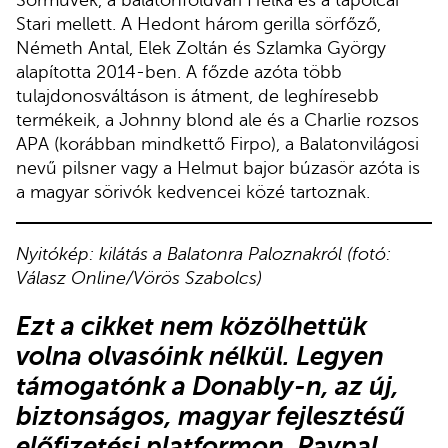
Sörművek, a balatonföldvári Helka és a tapolcai
Stari mellett. A Hedont három gerilla sörfőző,
Németh Antal, Elek Zoltán és Szlamka György
alapította 2014-ben. A főzde azóta több
tulajdonosváltáson is átment, de leghíresebb
termékeik, a Johnny blond ale és a Charlie rozsos
APA (korábban mindkettő Firpo), a Balatonvilágosi
nevű pilsner vagy a Helmut bajor búzasör azóta is
a magyar sörivók kedvencei közé tartoznak.
Nyitókép: kilátás a Balatonra Paloznakról (fotó:
Válasz Online/Vörös Szabolcs)
Ezt a cikket nem közölhettük
volna olvasóink nélkül. Legyen
támogatónk
a Donably-n
, az új,
biztonságos, magyar fejlesztésű
előfizetési platformon.
Paypal,