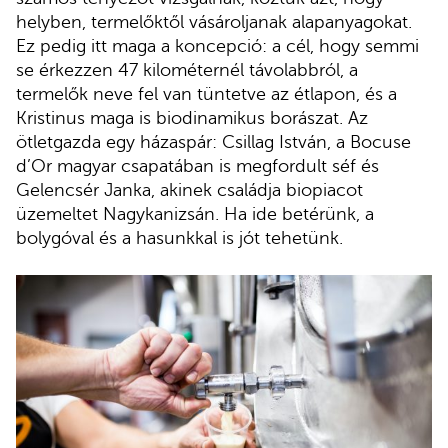
helyben, termelőktől vásároljanak alapanyagokat.
Ez pedig itt maga a koncepció: a cél, hogy semmi
se érkezzen 47 kilométernél távolabbról, a
termelők neve fel van tüntetve az étlapon, és a
Kristinus maga is biodinamikus borászat. Az
ötletgazda egy házaspár: Csillag István, a Bocuse
d’Or magyar csapatában is megfordult séf és
Gelencsér Janka, akinek családja biopiacot
üzemeltet Nagykanizsán. Ha ide betérünk, a
bolygóval és a hasunkkal is jót tehetünk.