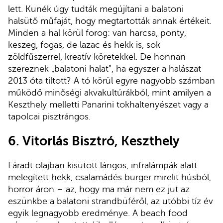
lett. Kunék úgy tudták megújítani a balatoni
halsütő műfaját, hogy megtartották annak értékeit.
Minden a hal körül forog: van harcsa, ponty,
keszeg, fogas, de lazac és hekk is, sok
zöldfűszerrel, kreatív köretekkel. De honnan
szereznek „balatoni halat”, ha egyszer a halászat
2013 óta tiltott? A tó körül egyre nagyobb számban
működő minőségi akvakultúrákból, mint amilyen a
Keszthely melletti Panarini tokhaltenyészet vagy a
tapolcai pisztrángos.
6.
Vitorlás Bisztró, Keszthely
Fáradt olajban kisütött lángos, infralámpák alatt
melegített hekk, csalamádés burger mirelit húsból,
horror áron – az, hogy ma már nem ez jut az
eszünkbe a balatoni strandbüféről, az utóbbi tíz év
egyik legnagyobb eredménye. A beach food