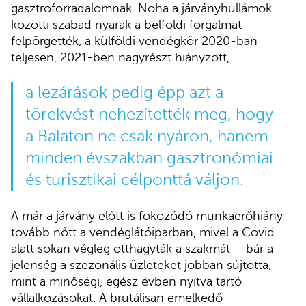
gasztroforradalomnak. Noha a járványhullámok
közötti szabad nyarak a belföldi forgalmat
felpörgették, a külföldi vendégkör 2020-ban
teljesen, 2021-ben nagyrészt hiányzott,
a lezárások pedig épp azt a
törekvést nehezítették meg, hogy
a Balaton ne csak nyáron, hanem
minden évszakban gasztronómiai
és turisztikai célponttá váljon.
A már a járvány előtt is fokozódó munkaerőhiány
tovább nőtt a vendéglátóiparban, mivel a Covid
alatt sokan végleg otthagyták a szakmát – bár a
jelenség a szezonális üzleteket jobban sújtotta,
mint a minőségi, egész évben nyitva tartó
vállalkozásokat. A brutálisan emelkedő