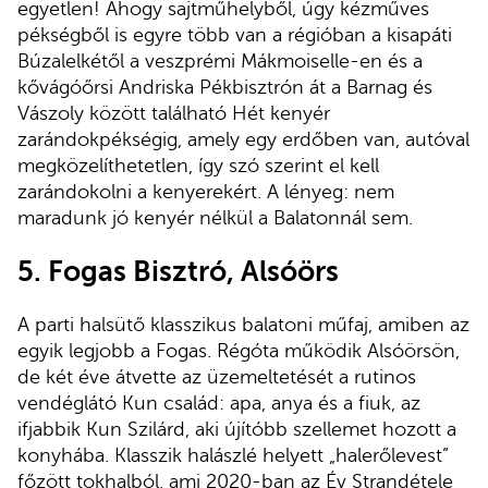
egyetlen! Ahogy sajtműhelyből, úgy kézműves
pékségből is egyre több van a régióban a kisapáti
Búzalelkétől a veszprémi Mákmoiselle-en és a
kővágóőrsi Andriska Pékbisztrón át a Barnag és
Vászoly között található Hét kenyér
zarándokpékségig, amely egy erdőben van, autóval
megközelíthetetlen, így szó szerint el kell
zarándokolni a kenyerekért. A lényeg: nem
maradunk jó kenyér nélkül a Balatonnál sem.
5.
Fogas Bisztró, Alsóörs
A parti halsütő klasszikus balatoni műfaj, amiben az
egyik legjobb a Fogas. Régóta működik Alsóörsön,
de két éve átvette az üzemeltetését a rutinos
vendéglátó Kun család: apa, anya és a fiuk, az
ifjabbik Kun Szilárd, aki újítóbb szellemet hozott a
konyhába. Klasszik halászlé helyett „halerőlevest”
főzött tokhalból, ami 2020-ban az Év Strandétele