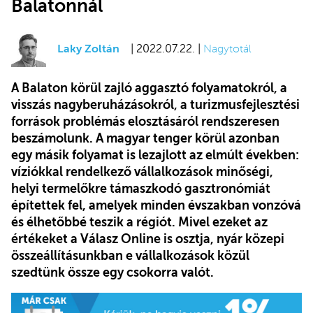
Balatonnál
Laky Zoltán
| 2022.07.22. |
Nagytotál
A Balaton körül zajló aggasztó folyamatokról, a
visszás nagyberuházásokról, a turizmusfejlesztési
források problémás elosztásáról rendszeresen
beszámolunk. A magyar tenger körül azonban
egy másik folyamat is lezajlott az elmúlt években:
víziókkal rendelkező vállalkozások minőségi,
helyi termelőkre támaszkodó gasztronómiát
építettek fel, amelyek minden évszakban vonzóvá
és élhetőbbé teszik a régiót. Mivel ezeket az
értékeket a Válasz Online is osztja, nyár közepi
összeállításunkban e vállalkozások közül
szedtünk össze egy csokorra valót.