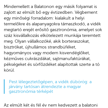
Mindemellett a Balatonon egy másik folyamat is
zajlott az elmúlt bő egy évtizedben. Végbement
egy minőségi forradalom: kialakult a helyi
termelőkre és alapanyagokra támaszkodó, a vidék
megtartó erejét erősítő gasztronómia, amelyet sok
száz kisvállalkozás elkötelezett munkája teremtett
meg. Olyan vállalkozóké, akik borteraszokat,
bisztrókat, újhullámos strandbüféket,
hagyományos vagy modern kisvendéglőket,
kézműves cukrászdákat, sajtmanufaktúrákat,
pékségeket és sörfőzdéket alapítottak szerte a tó
körül.
Pest lélegeztetőgépen, a vidék dübörög: a
járvány tartósan átrendezte a magyar
gasztronómia térképét
Az elmúlt két és fél év nem kedvezett a balatoni