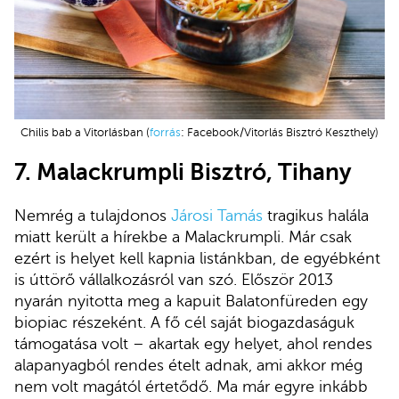
Chilis bab a Vitorlásban (
forrás
: Facebook/Vitorlás Bisztró Keszthely)
7.
Malackrumpli Bisztró, Tihany
Nemrég a tulajdonos
Járosi Tamás
tragikus halála
miatt került a hírekbe a Malackrumpli. Már csak
ezért is helyet kell kapnia listánkban, de egyébként
is úttörő vállalkozásról van szó. Először 2013
nyarán nyitotta meg a kapuit Balatonfüreden egy
biopiac részeként. A fő cél saját biogazdaságuk
támogatása volt – akartak egy helyet, ahol rendes
alapanyagból rendes ételt adnak, ami akkor még
nem volt magától értetődő. Ma már egyre inkább