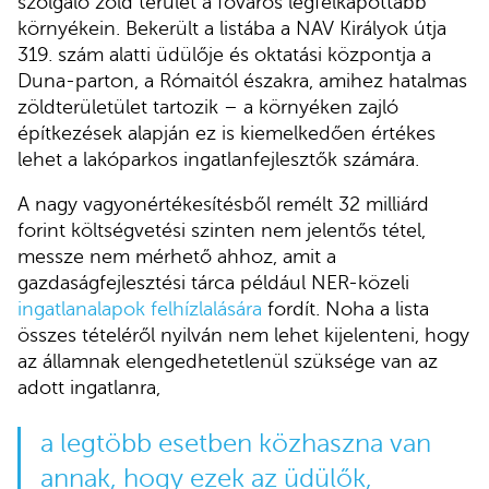
szolgáló zöld terület a főváros legfelkapottabb
környékein. Bekerült a listába a NAV Királyok útja
319. szám alatti üdülője és oktatási központja a
Duna-parton, a Rómaitól északra, amihez hatalmas
zöldterületület tartozik – a környéken zajló
építkezések alapján ez is kiemelkedően értékes
lehet a lakóparkos ingatlanfejlesztők számára.
A nagy vagyonértékesítésből remélt 32 milliárd
forint költségvetési szinten nem jelentős tétel,
messze nem mérhető ahhoz, amit a
gazdaságfejlesztési tárca például NER-közeli
ingatlanalapok felhízlalására
fordít. Noha a lista
összes tételéről nyilván nem lehet kijelenteni, hogy
az államnak elengedhetetlenül szüksége van az
adott ingatlanra,
a legtöbb esetben közhaszna van
annak, hogy ezek az üdülők,