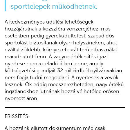
sporttelepek működhetnek.
A kedvezményes üdülési lehetőségek
hozzájárulnak a közszféra vonzerejéhez, más
esetekben pedig gyereküdültetést, szabadidős
sportolást biztosítanak olyan helyszíneken, ahol
ezáltal zöldebb, környezetbarát területhasználat
maradhatott fenn. A vagyonértékesítés igazi
nyertese nem az eladó állam lenne, amely
költségvetési gondjait 32 milliárdból nyilvánvalóan
nem fogja tudni megoldani. A nyertesek a vevők
lesznek. Ők eddig megszerezhetetlen, nagy értékű
ingatlanokhoz jutnának hozzá vélhetőleg erősen
nyomott áron.
FRISSÍTÉS:
A hozzánk eljutott dokumentum még csak