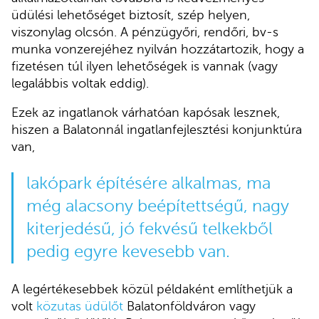
üdülési lehetőséget biztosít, szép helyen,
viszonylag olcsón. A pénzügyőri, rendőri, bv-s
munka vonzerejéhez nyilván hozzátartozik, hogy a
fizetésen túl ilyen lehetőségek is vannak (vagy
legalábbis voltak eddig).
Ezek az ingatlanok várhatóan kapósak lesznek,
hiszen a Balatonnál ingatlanfejlesztési konjunktúra
van,
lakópark építésére alkalmas, ma
még alacsony beépítettségű, nagy
kiterjedésű, jó fekvésű telkekből
pedig egyre kevesebb van.
A legértékesebbek közül példaként említhetjük a
volt
közutas üdülőt
Balatonföldváron vagy