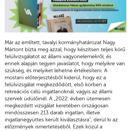
Már az említett, tavalyi kormányhatározat Nagy
Mártont bízta meg azzal, hogy készítsen teljes körű
felülvizsgálatot az állami vagyonelemekről, és
ennek alapján tegyen javaslatot, hogy melyikre van
szükség, és melyiket lehetne értékesíteni. A
mostani előterjesztésből kiderül, hogy ez a
felülvizsgálat megkezdődött, első körben a
rekreációs célú ingatlanoknál, vagyis az állami
szervek üdülőinél. A „2022. évben ütemesen
megkezdett vizsgálat keretében országosan
mindösszesen 213 darab ingatlan, illetve
ingatlanegyüttes került kiválasztásra”, derül ki az
előzmények ismertetéséből. Ezek közül a