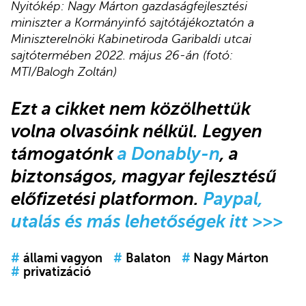
Nyitókép: Nagy Márton gazdaságfejlesztési
miniszter a Kormányinfó sajtótájékoztatón a
Miniszterelnöki Kabinetiroda Garibaldi utcai
sajtótermében 2022. május 26-án (fotó:
MTI/Balogh Zoltán)
Ezt a cikket nem közölhettük
volna olvasóink nélkül. Legyen
támogatónk
a Donably-n
, a
biztonságos, magyar fejlesztésű
előfizetési platformon.
Paypal,
utalás és más lehetőségek itt >>>
#
állami vagyon
#
Balaton
#
Nagy Márton
#
privatizáció