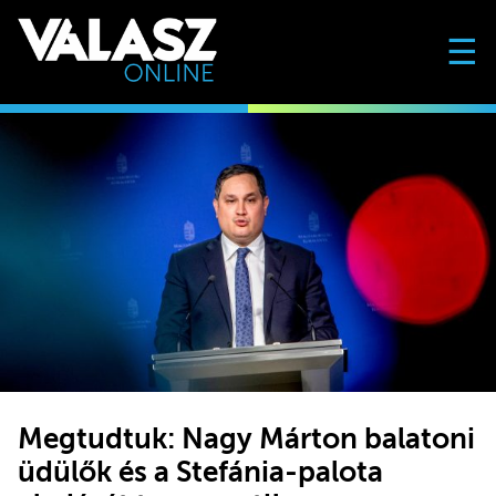
☰
Megtudtuk: Nagy Márton balatoni
üdülők és a Stefánia-palota