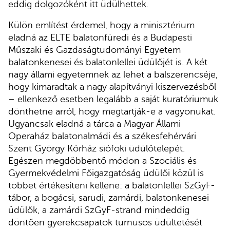
eddig dolgozóként itt üdülhettek.
Külön említést érdemel, hogy a minisztérium
eladná az ELTE balatonfüredi és a Budapesti
Műszaki és Gazdaságtudományi Egyetem
balatonkenesei és balatonlellei üdülőjét is. A két
nagy állami egyetemnek az lehet a balszerencséje,
hogy kimaradtak a nagy alapítványi kiszervezésből
– ellenkező esetben legalább a saját kuratóriumuk
dönthetne arról, hogy megtartják-e a vagyonukat.
Ugyancsak eladná a tárca a Magyar Állami
Operaház balatonalmádi és a székesfehérvári
Szent György Kórház siófoki üdülőtelepét.
Egészen megdöbbentő módon a Szociális és
Gyermekvédelmi Főigazgatóság üdülői közül is
többet értékesíteni kellene: a balatonlellei SzGyF-
tábor, a bogácsi, sarudi, zamárdi, balatonkenesei
üdülők, a zamárdi SzGyF-strand mindeddig
döntően gyerekcsapatok turnusos üdültetését