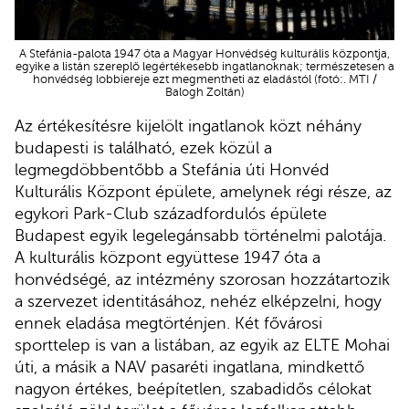
A Stefánia-palota 1947 óta a Magyar Honvédség kulturális központja,
egyike a listán szereplő legértékesebb ingatlanoknak; természetesen a
honvédség lobbiereje ezt megmentheti az eladástól (fotó:. MTI /
Balogh Zoltán)
Az értékesítésre kijelölt ingatlanok közt néhány
budapesti is található, ezek közül a
legmegdöbbentőbb a Stefánia úti Honvéd
Kulturális Központ épülete, amelynek régi része, az
egykori Park-Club századfordulós épülete
Budapest egyik legelegánsabb történelmi palotája.
A kulturális központ együttese 1947 óta a
honvédségé, az intézmény szorosan hozzátartozik
a szervezet identitásához, nehéz elképzelni, hogy
ennek eladása megtörténjen. Két fővárosi
sporttelep is van a listában, az egyik az ELTE Mohai
úti, a másik a NAV pasaréti ingatlana, mindkettő
nagyon értékes, beépítetlen, szabadidős célokat