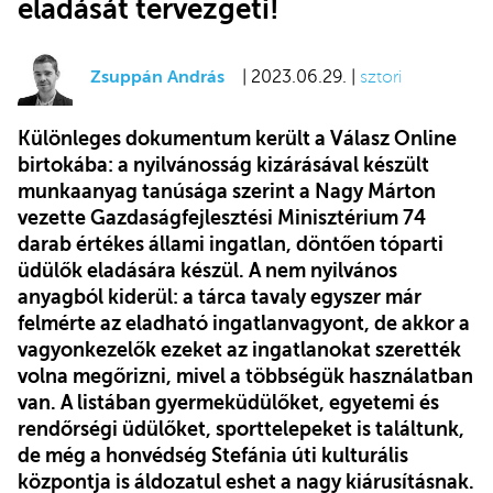
eladását tervezgeti!
Zsuppán András
| 2023.06.29. |
sztori
Különleges dokumentum került a Válasz Online
birtokába: a nyilvánosság kizárásával készült
munkaanyag tanúsága szerint a Nagy Márton
vezette Gazdaságfejlesztési Minisztérium 74
darab értékes állami ingatlan, döntően tóparti
üdülők eladására készül. A nem nyilvános
anyagból kiderül: a tárca tavaly egyszer már
felmérte az eladható ingatlanvagyont, de akkor a
vagyonkezelők ezeket az ingatlanokat szerették
volna megőrizni, mivel a többségük használatban
van. A listában gyermeküdülőket, egyetemi és
rendőrségi üdülőket, sporttelepeket is találtunk,
de még a honvédség Stefánia úti kulturális
központja is áldozatul eshet a nagy kiárusításnak.