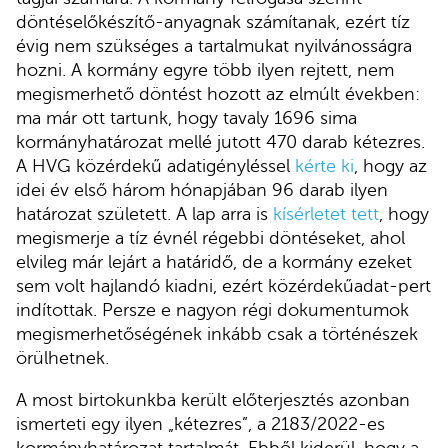
döntéselőkészítő-anyagnak számítanak, ezért tíz
évig nem szükséges a tartalmukat nyilvánosságra
hozni. A kormány egyre több ilyen rejtett, nem
megismerhető döntést hozott az elmúlt években:
ma már ott tartunk, hogy tavaly 1696 sima
kormányhatározat mellé jutott 470 darab kétezres.
A HVG közérdekű adatigényléssel
kérte ki
, hogy az
idei év első három hónapjában 96 darab ilyen
határozat született. A lap arra is
kísérletet tett
, hogy
megismerje a tíz évnél régebbi döntéseket, ahol
elvileg már lejárt a határidő, de a kormány ezeket
sem volt hajlandó kiadni, ezért közérdekűadat-pert
indítottak. Persze e nagyon régi dokumentumok
megismerhetőségének inkább csak a történészek
örülhetnek.
A most birtokunkba került előterjesztés azonban
ismerteti egy ilyen „kétezres”, a 2183/2022-es