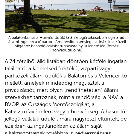
A balatonkenesei Honvéd Üdülő talán a legértékesebb megmaradt
állami ingatlan a tóparton. Amennyiben tényleg eladnák, itt a közeli
Aligához hasonló óriásberuházásra nyílik lehetőség (forrás:
honvedudulo.hu)
A 74 tételből álló listában döntően kétféle ingatlan
található: a kiemelkedő értékű, vízparti vagy
partközeli állami üdülők a Balaton és a Velencei-tó
mellett, amelyek mindeddig megúszták a
privatizációt, mert olyan „rendíthetetlen” állami
szervekhez tartoznak, mint a rendőrség, a NAV, a
BVOP, az Országos Mentőszolgálat, a
Katasztrófavédelem vagy a honvédség. A hasonló
jellegű vállalati üdülők mára nagyrészt eltűntek, de
ezekben az ingatlanokban az állam saját
alkalmazottainak továbbra is kedvezményes