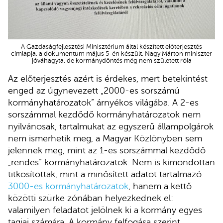
A Gazdaságfejlesztési Minisztérium által készített előterjesztés
címlapja, a dokumentum május 5-én készült, Nagy Márton miniszter
jóváhagyta, de kormánydöntés még nem született róla
Az előterjesztés azért is érdekes, mert betekintést
enged az úgynevezett „2000-es sorszámú
kormányhatározatok” árnyékos világába. A 2-es
sorszámmal kezdődő kormányhatározatok nem
nyilvánosak, tartalmukat az egyszerű állampolgárok
nem ismerhetik meg, a Magyar Közlönyben sem
jelennek meg, mint az 1-es sorszámmal kezdődő
„rendes” kormányhatározatok. Nem is kimondottan
titkosítottak, mint a minősített adatot tartalmazó
3000-es kormányhatározatok
, hanem a kettő
közötti szürke zónában helyezkednek el:
valamilyen feladatot jelölnek ki a kormány egyes
tagjai számára. A kormány felfogása szerint