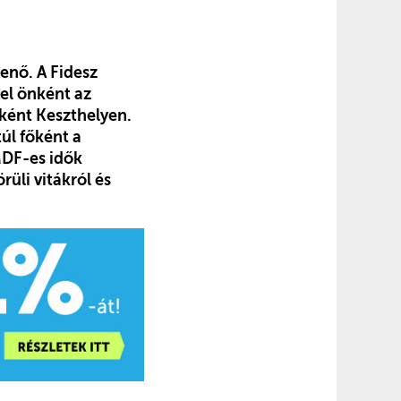
enő. A Fidesz
el önként az
rként Keszthelyen.
túl főként a
MDF-es idők
üli vitákról és