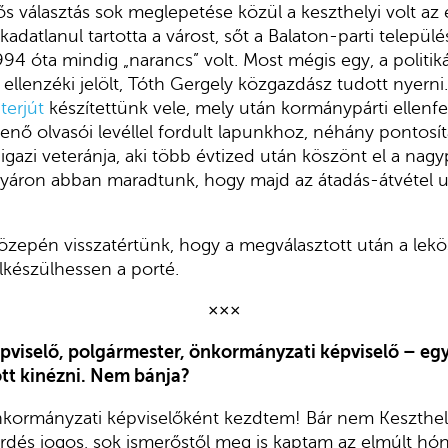
tős választás sok meglepetése közül a keszthelyi volt az
adatlanul tartotta a várost, sőt a Balaton-parti telepü
994 óta mindig „narancs” volt. Most mégis egy, a politi
l ellenzéki jelölt, Tóth Gergely közgazdász tudott nyerni
terjút
készítettünk vele, mely után kormánypárti ellenfel
nő olvasói levéllel fordult lapunkhoz, néhány pontosítá
gazi veteránja, aki több évtized után köszönt el a nagypo
 nyáron abban maradtunk, hogy majd az átadás-átvétel u
özepén visszatértünk, hogy a megválasztott után a lek
elkészülhessen a porté.
×××
viselő, polgármester, önkormányzati képviselő – egy p
ott kinézni. Nem bánja?
nkormányzati képviselőként kezdtem! Bár nem Keszthe
érdés jogos, sok ismerőstől meg is kaptam az elmúlt h