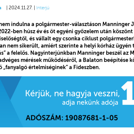
a
| 2024.11.27. |
Interjú
nem indulna a polgármester-választáson Manninger J
 2022-ben húsz év és öt egyéni győzelem után köszönt 
selőségtől, és vállalt egy csonka ciklust polgármeste
an nem sikerült, amiért szerinte a helyi kórház ügyén 
s” a felelős. Nagyinterjúnkban Manninger beszél az 
zadvéges mérések működéséről, a Balaton beépítése kör
 ő „fanyalgó értelmiséginek” a Fideszben.