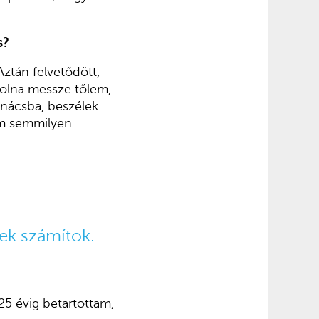
s?
Aztán felvetődött,
 volna messze tőlem,
anácsba, beszélek
am semmilyen
ek számítok.
25 évig betartottam,