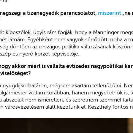
nni.
, megszegi a tizenegyedik parancsolatot,
miszerint
„ne 
?
t kibeszélek, úgyis rám fogják, hogy a Manninger meg
ét látnám. Egyébként nem vagyok sértődött, noha a m
ség döntően az országos politika változásának köszönh
zép és nyerő körzet képviselője.
ogy akkor miért is vállalta évtizedes nagypolitikai kar
viselőséget?
a nyugdíjkorhatáron, mégsem akartam tétlenül ülni. Ne
olgármester voltam korábban, hanem megyei elnök is, t
 abszolút nem ismeretlen, és szeretném szemmel tartan
n városvezetésem alatt kezdtünk el. Keszthely fontos 