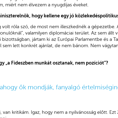
m, miért nem élvezem a nyugdíjas éveket.
iniszterelnök, hogy kellene egy jó közlekedéspolitiku
 volt róla szó, de most nem illeszkednék a gépezetbe. 
vonulóknál”, valamilyen diplomáciai terület. Az sem állt
 bizottságban, jártam ki az Európai Parlamentbe és a T
ől sem lett konkrét ajánlat, de nem bánom. Nem vágyt
y „a Fideszben munkát osztanak, nem pozíciót”?
 ahogy ők mondják, fanyalgó értelmiségin
 van kritikám. Igaz, hogy nem a nyilvánosság előtt. Ezt 