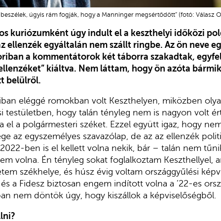
ibeszélek, úgyis rám fogják, hogy a Manninger megsértődött” (fotó: Válasz 
s kuriózumként úgy indult el a keszthelyi időközi po
z ellenzék egyáltalán nem szállt ringbe. Az ön neve e
riban a kommentátorok két táborra szakadtak, egyfel
ellenzéket” kiáltva. Nem láttam, hogy ön azóta bármik
 belülről.
riban eléggé romokban volt Keszthelyen, miközben olya
si testületben, hogy talán tényleg nem is nagyon volt é
ja el a polgármesteri széket. Ezzel együtt igaz, hogy n
e az egyszemélyes szavazólap, de az az ellenzék politika
. 2022-ben is el kellett volna nekik, bár – talán nem t
tem volna. Én tényleg sokat foglalkoztam Keszthellyel,
letem székhelye, és húsz évig voltam országgyűlési képv
s a Fidesz biztosan engem indított volna a ’22-es orsz
an nem döntök úgy, hogy kiszállok a képviselőségből.
lni?