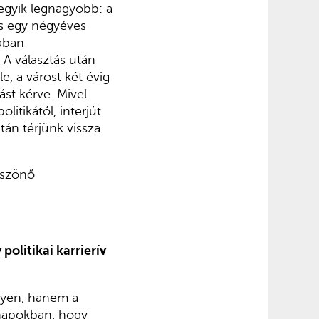
 egyik legnagyobb: a
lés egy négyéves
kában
. A választás után
e, a várost két évig
st kérve. Mivel
litikától, interjút
tán térjünk vissza
öszönő
olitikai karrierív
lyen, hanem a
ónapokban, hogy