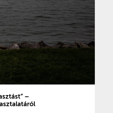
asztást” –
asztalatáról