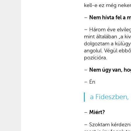
kell-e ez még neke
–
Nem hívta fel a m
– Három éve elvileg
mint általában „a ki
dolgoztam a külügyi
angolul. Végül ebb
pozícióra.
–
Nem úgy van, hog
– Én
a Fideszben,
–
Miért?
– Szoktam kérdezni,