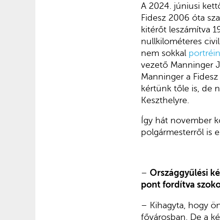
A 2024. júniusi ket
Fidesz 2006 óta szak
kitérőt leszámítva 1
nullkilométeres civi
nem sokkal
portréin
vezető Manninger Je
Manninger a Fidesz i
kértünk tőle is, de
Keszthelyre.
Így hát november k
polgármesterről is 
–
Országgyűlési kép
pont fordítva szok
– Kihagyta, hogy ö
fővárosban. De a k