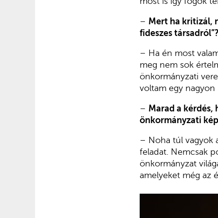
most is így fogok te
–
Mert ha kritizál
fideszes társadról”
– Ha én most valami
meg nem sok értelm
önkormányzati vere
voltam egy nagyon s
–
Marad a kérdés, h
önkormányzati kép
– Noha túl vagyok 
feladat. Nemcsak p
önkormányzat világa
amelyeket még az é