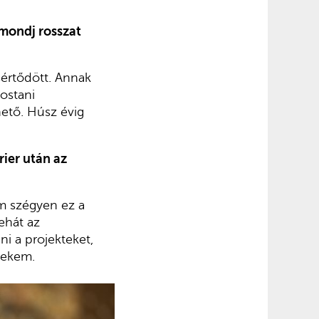
mondj rosszat
sértődött. Annak
ostani
ető. Húsz évig
rier után az
m szégyen ez a
ehát az
i a projekteket,
nekem.