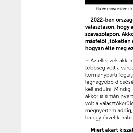
„Ha én most valamit k
–
2022-ben országo
választáson, hogy a
szavazólapon. Akko
másfelől „töketlen 
hogyan élte meg ezt
– Az ellenzék akko
többség volt a váro
kormánypárti foglal
legnagyobb dicsőség
kell indulni. Mindig
akkor is simán nyer
volt a választókerü
megnyertem addig, é
ha egy évvel korább
–
Miért akart kiszál