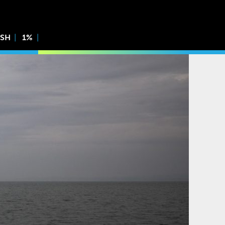
ISH
1%