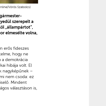
Online/Vörös Szabolcs)
lgármester-
gyedül szerepelt a
ől „állampártot”,
or elmesélte volna,
n erős fideszes
rtelme, hogy ne
em a demokrácia
i hibája volt. El
űnik nagyképűnek –
 ami nem csoda: ez
iselő. Mindent
ágos választáson is,