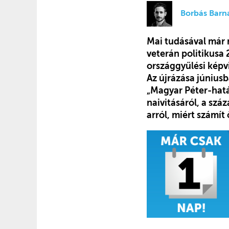
Borbás Barn
Mai tudásával már 
veterán politikusa
országgyűlési képvi
Az újrázása júniusb
„Magyar Péter-hatá
naivitásáról, a szá
arról, miért számít