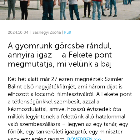
2024.10.04. | Sashegyi Zsófia |
Kult
A gyomrunk görcsbe rándul,
annyira igaz – a Fekete pont
megmutatja, mi velünk a baj
Két hét alatt már 27 ezren megnézték Szimler
Bálint első nagyjátékfilmjét, ami három díjat is
elhozott a locarnói filmfesztiválról. A Fekete pont
a tétlenségünkkel szembesít, azzal a
kézmozdulattal, amivel hosszú évtizedek óta
milliók legyintenek a felettünk álló hatalommal
való szembeszállásra – legyen az egy tanár, egy
főnök, egy tankerületi igazgató, egy miniszter
vagy egy egész rezsim.
BŐVEBBEN >>>