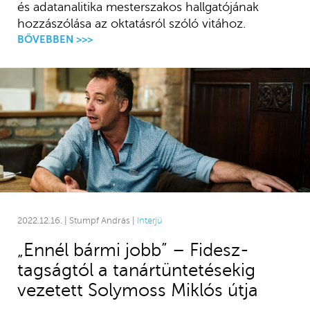
és adatanalitika mesterszakos hallgatójának
hozzászólása az oktatásról szóló vitához.
BŐVEBBEN >>>
2022.12.16. | Stumpf András |
Interjú
„Ennél bármi jobb” – Fidesz-
tagságtól a tanártüntetésekig
vezetett Solymoss Miklós útja