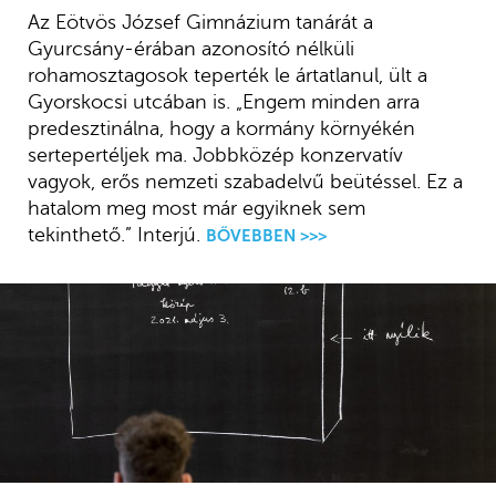
Az Eötvös József Gimnázium tanárát a
Gyurcsány-érában azonosító nélküli
rohamosztagosok teperték le ártatlanul, ült a
Gyorskocsi utcában is. „Engem minden arra
predesztinálna, hogy a kormány környékén
sertepertéljek ma. Jobbközép konzervatív
vagyok, erős nemzeti szabadelvű beütéssel. Ez a
hatalom meg most már egyiknek sem
tekinthető.” Interjú.
BŐVEBBEN >>>