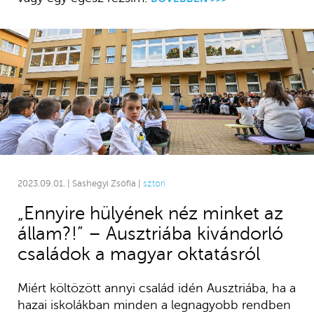
2023.09.01. | Sashegyi Zsófia |
sztori
„Ennyire hülyének néz minket az
állam?!” – Ausztriába kivándorló
családok a magyar oktatásról
Miért költözött annyi család idén Ausztriába, ha a
hazai iskolákban minden a legnagyobb rendben