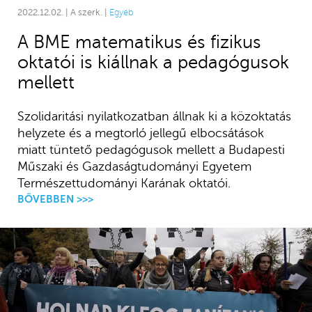
2022.12.02. | A szerk. |
Egyéb
A BME matematikus és fizikus
oktatói is kiállnak a pedagógusok
mellett
Szolidaritási nyilatkozatban állnak ki a közoktatás
helyzete és a megtorló jellegű elbocsátások
miatt tüntető pedagógusok mellett a Budapesti
Műszaki és Gazdaságtudományi Egyetem
Természettudományi Karának oktatói.
BŐVEBBEN >>>