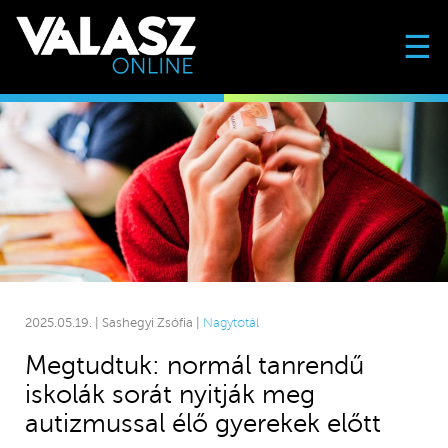
☰
2025.05.19. | Sashegyi Zsófia |
Nagytotál
Megtudtuk: normál tanrendű
iskolák sorát nyitják meg
autizmussal élő gyerekek előtt