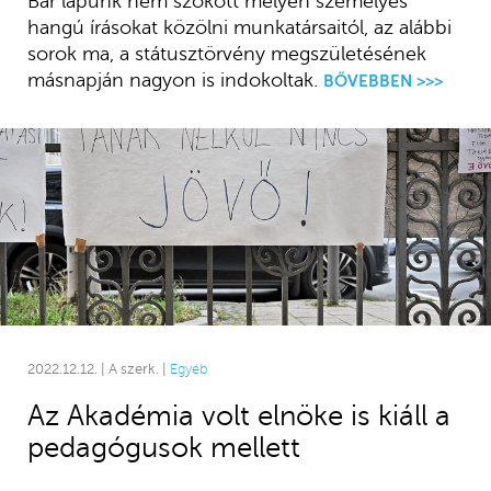
Bár lapunk nem szokott mélyen személyes
hangú írásokat közölni munkatársaitól, az alábbi
sorok ma, a státusztörvény megszületésének
másnapján nagyon is indokoltak.
BŐVEBBEN >>>
2022.12.12. | A szerk. |
Egyéb
Az Akadémia volt elnöke is kiáll a
pedagógusok mellett