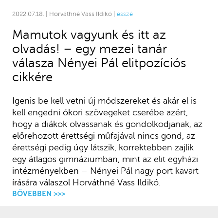
2022.07.18. | Horváthné Vass Ildikó |
esszé
Mamutok vagyunk és itt az
olvadás! – egy mezei tanár
válasza Nényei Pál elitpozíciós
cikkére
Igenis be kell vetni új módszereket és akár el is
kell engedni ókori szövegeket cserébe azért,
hogy a diákok olvassanak és gondolkodjanak, az
előrehozott érettségi műfajával nincs gond, az
érettségi pedig úgy látszik, korrektebben zajlik
egy átlagos gimnáziumban, mint az elit egyházi
intézményekben – Nényei Pál nagy port kavart
írására válaszol Horváthné Vass Ildikó.
BŐVEBBEN >>>