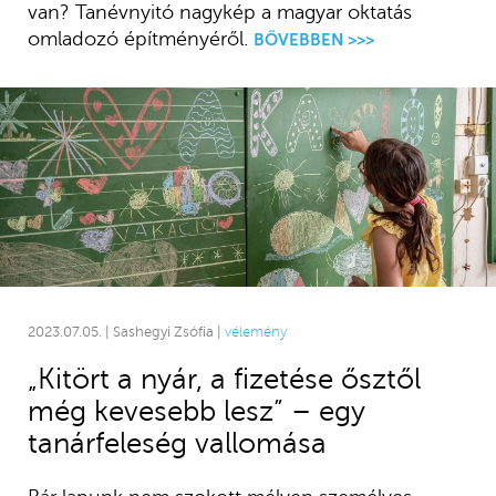
van? Tanévnyitó nagykép a magyar oktatás
omladozó építményéről.
BŐVEBBEN >>>
2023.07.05. | Sashegyi Zsófia |
vélemény
„Kitört a nyár, a fizetése ősztől
még kevesebb lesz” – egy
tanárfeleség vallomása