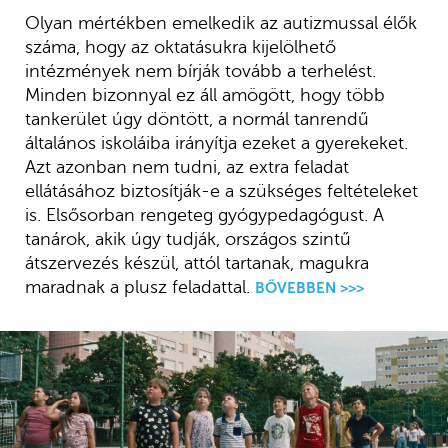
Olyan mértékben emelkedik az autizmussal élők
száma, hogy az oktatásukra kijelölhető
intézmények nem bírják tovább a terhelést.
Minden bizonnyal ez áll amögött, hogy több
tankerület úgy döntött, a normál tanrendű
általános iskoláiba irányítja ezeket a gyerekeket.
Azt azonban nem tudni, az extra feladat
ellátásához biztosítják-e a szükséges feltételeket
is. Elsősorban rengeteg gyógypedagógust. A
tanárok, akik úgy tudják, országos szintű
átszervezés készül, attól tartanak, magukra
maradnak a plusz feladattal.
BŐVEBBEN >>>