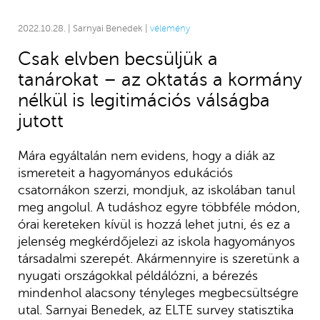
2022.10.28. | Sarnyai Benedek |
vélemény
Csak elvben becsüljük a
tanárokat – az oktatás a kormány
nélkül is legitimációs válságba
jutott
Mára egyáltalán nem evidens, hogy a diák az
ismereteit a hagyományos edukációs
csatornákon szerzi, mondjuk, az iskolában tanul
meg angolul. A tudáshoz egyre többféle módon,
órai kereteken kívül is hozzá lehet jutni, és ez a
jelenség megkérdőjelezi az iskola hagyományos
társadalmi szerepét. Akármennyire is szeretünk a
nyugati országokkal példálózni, a bérezés
mindenhol alacsony tényleges megbecsültségre
utal. Sarnyai Benedek, az ELTE survey statisztika