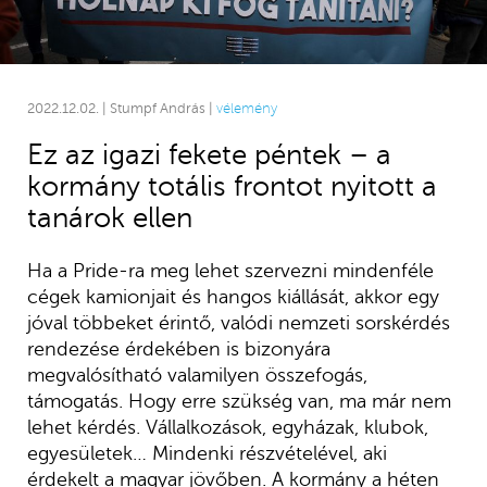
2022.12.02. | Stumpf András |
vélemény
Ez az igazi fekete péntek – a
kormány totális frontot nyitott a
tanárok ellen
Ha a Pride-ra meg lehet szervezni mindenféle
cégek kamionjait és hangos kiállását, akkor egy
jóval többeket érintő, valódi nemzeti sorskérdés
rendezése érdekében is bizonyára
megvalósítható valamilyen összefogás,
támogatás. Hogy erre szükség van, ma már nem
lehet kérdés. Vállalkozások, egyházak, klubok,
egyesületek… Mindenki részvételével, aki
érdekelt a magyar jövőben. A kormány a héten