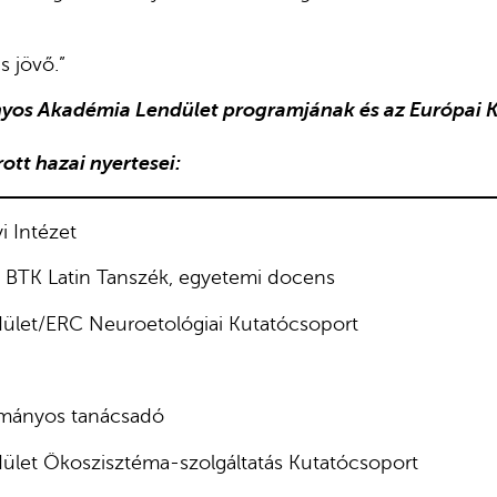
s jövő.”
os Akadémia Lendület programjának és az Európai K
rott hazai nyertesei:
i Intézet
 BTK Latin Tanszék, egyetemi docens
ndület/ERC Neuroetológiai Kutatócsoport
ományos tanácsadó
dület Ökoszisztéma-szolgáltatás Kutatócsoport