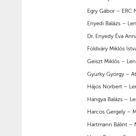
Egry Gábor – ERC 
Enyedi Balázs – Len
Dr. Enyedy Éva An
Földváry Miklós Is
Geiszt Miklós – Le
Gyürky György – A
Hájos Norbert – Le
Hangya Balázs – Le
Harcos Gergely – M
Hartmann Bálint –