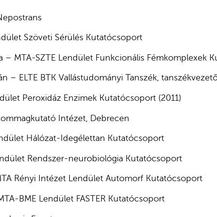
Nepostrans
dület Szöveti Sérülés Kutatócsoport
na – MTA-SZTE Lendület Funkcionális Fémkomplexek K
tván – ELTE BTK Vallástudományi Tanszék, tanszékveze
ndület Peroxidáz Enzimek Kutatócsoport (2011)
tommagkutató Intézet, Debrecen
ndület Hálózat-Idegélettan Kutatócsoport
ndület Rendszer-neurobiológia Kutatócsoport
TA Rényi Intézet Lendület Automorf Kutatócsoport
 MTA-BME Lendület FASTER Kutatócsoport