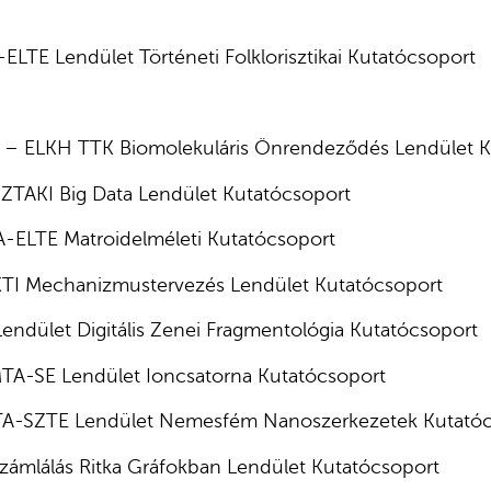
ELTE Lendület Történeti Folklorisztikai Kutatócsoport
 – ELKH TTK Biomolekuláris Önrendeződés Lendület K
ZTAKI Big Data Lendület Kutatócsoport
TA-ELTE Matroidelméleti Kutatócsoport
KTI Mechanizmustervezés Lendület Kutatócsoport
endület Digitális Zenei Fragmentológia Kutatócsoport
TA-SE Lendület Ioncsatorna Kutatócsoport
MTA-SZTE Lendület Nemesfém Nanoszerkezetek Kutató
számlálás Ritka Gráfokban Lendület Kutatócsoport