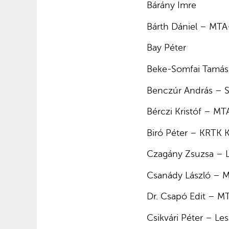
Bárány Imre
Bárth Dániel – MTA-
Bay Péter
Beke-Somfai Tamás
Benczúr András – S
Bérczi Kristóf – M
Biró Péter – KRTK 
Czagány Zsuzsa – L
Csanády László – M
Dr. Csapó Edit – 
Csikvári Péter – Le