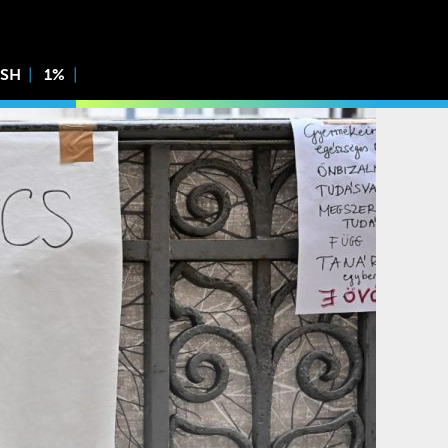
ISH
1%