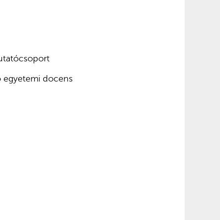
utatócsoport
tő egyetemi docens