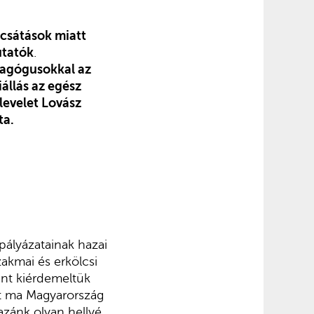
ocsátások miatt
utatók
.
edagógusokkal az
iállás az egész
levelet Lovász
ta.
pályázatainak hazai
zakmai és erkölcsi
nt kiérdemeltük
it ma Magyarország
azánk olyan hellyé