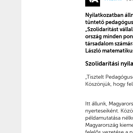
Nyilatkozatban álln
tüntető pedagógus
„Szolidaritást váll
ország minden pontj
társadalom számára 
László matematikus
Szolidarítási nyi
„Tisztelt Pedagógus
Köszönjük, hogy fel
Itt állunk, Magyaro
nyerteseiként. Közös
példamutatása nélk
Magyarország kieme
felelős vezetése a 