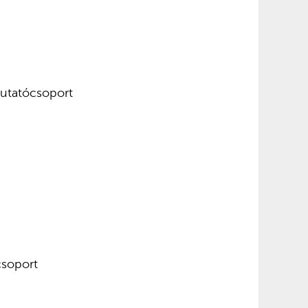
utatócsoport
csoport