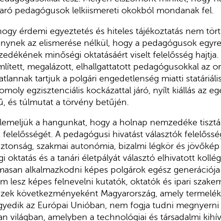
 akaró pedagógusok lelkiismereti okokból mondanak fel.
gy érdemi egyeztetés és hiteles tájékoztatás nem tör
énynek az elismerése nélkül, hogy a pedagógusok egy
zedékének minőségi oktatásáért viselt felelősség hajtja. 
mlített, megalázott, elhallgattatott pedagógusokkal az 
tlannak tartjuk a polgári engedetlenség miatti statáriál
moly egzisztenciális kockázattal járó, nyílt kiállás az e
, és túlmutat a törvény betűjén.
s felemeljük a hangunkat, hogy a holnap nemzedéke tisztá
elelősségét. A pedagógusi hivatást választók felelőssé
iztonság, szakmai autonómia, bizalmi légkör és jövőkép
i oktatás és a tanári életpályát választó elhivatott kollég
masan alkalmazkodni képes polgárok egész generációja v
 lesz képes felnevelni kutatók, oktatók és ipari szak
zek következményeként Magyarország, amely termelék
egyedik az Európai Unióban, nem fogja tudni megnyerni
an világban, amelyben a technológiai és társadalmi kihí