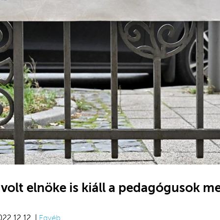
olt elnöke is kiáll a pedagógusok me
022.12.12. |
Egyéb