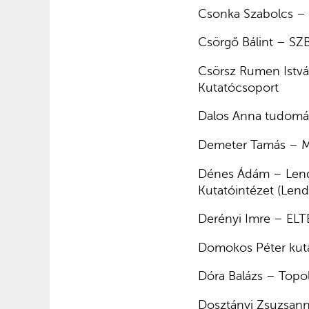
Csonka Szabolcs – 
Csörgő Bálint – SZ
Csörsz Rumen Istvá
Kutatócsoport
Dalos Anna tudomán
Demeter Tamás – M
Dénes Ádám – Lend
Kutatóintézet (Lend
Derényi Imre – ELTE
Domokos Péter kuta
Dóra Balázs – Topol
Dosztányi Zsuzsan