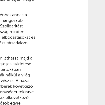
ténhet annak a
re hangosabb
Szolidaritást
ország minden
is elbocsátásokat és
gész társadalom
n láthassa majd a
gteljes küldetése
 birtokában
ák nélkül a világ
ész el. A hazai
emberek következő
enységét tekintve
 az elkövetkező
vások egyre