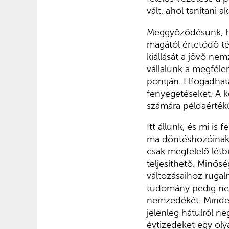
vált, ahol tanítani
Meggyőződésünk, ho
magától értetődő t
kiállását a jövő nem
vállalunk a megféle
pontján. Elfogadhata
fenyegetéseket. A ko
számára példaértékű
Itt állunk, és mi i
ma döntéshozóinak f
csak megfelelő létb
teljesíthető. Minőség
változásaihoz rugal
tudomány pedig nem
nemzedékét. Minde
jelenleg hátulról n
évtizedeket egy oly