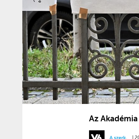
Az Akadémia v
A szerk.
| 2