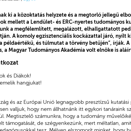
ak ki a közoktatás helyzete és a megtorló jellegű elb
ok mellett a Lendület- és ERC-nyertes tudományos k
alunk a megfélemlített, megalázott, elhallgattatott p
án. A komoly egzisztenciális kockázattal járó, nyílt k
példaértékű, és túlmutat a törvény betűjén”, írják. A 
, a Magyar Tudományos Akadémia volt elnöke is aláír
latkozat
ok és Diákok!
emelik hangjukat!
rszág és az Európai Unió legnagyobb presztízsű kutatási 
en valljuk, hogy nem állhatnánk itt egykori tanáraink s
ül. Megtisztelő számunkra, hogy a tudomány művelőiké
lt támogatását, de szégyenkezünk, mert méltatlan, am
pedagógusokkal tesz. Mélyen elszomorít minket, hogy h