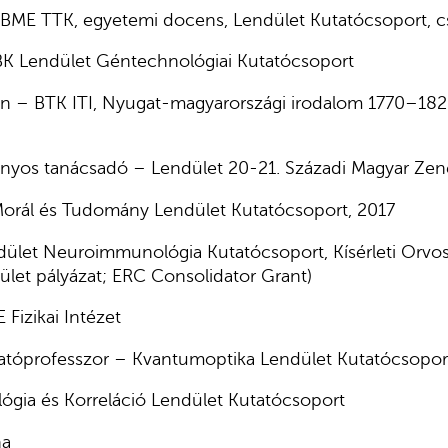
BME TTK, egyetemi docens, Lendület Kutatócsoport, 
BK Lendület Géntechnológiai Kutatócsoport
n – BTK ITI, Nyugat-magyarországi irodalom 1770–182
yos tanácsadó – Lendület 20-21. Századi Magyar Zen
orál és Tudomány Lendület Kutatócsoport, 2017
ület Neuroimmunológia Kutatócsoport, Kísérleti Orv
ület pályázat; ERC Consolidator Grant)
 Fizikai Intézet
tóprofesszor – Kvantumoptika Lendület Kutatócsopor
ógia és Korreláció Lendület Kutatócsoport
na