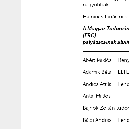
nagyobbak.
Ha nincs tanár, ninc
A Magyar Tudomány
(ERC)
pályázatainak alulí
Abért Miklós – Rény
Adamik Béla – ELTE
Andics Attila – Le
Antal Miklós
Bajnok Zoltán tud
Báldi András – Len