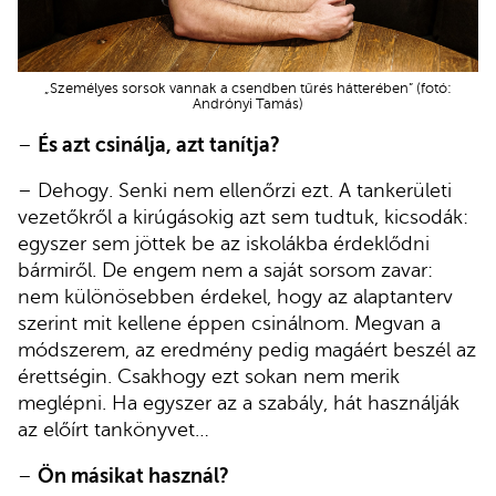
„Személyes sorsok vannak a csendben tűrés hátterében” (fotó:
Andrónyi Tamás)
–
És azt csinálja, azt tanítja?
– Dehogy. Senki nem ellenőrzi ezt. A tankerületi
vezetőkről a kirúgásokig azt sem tudtuk, kicsodák:
egyszer sem jöttek be az iskolákba érdeklődni
bármiről. De engem nem a saját sorsom zavar:
nem különösebben érdekel, hogy az alaptanterv
szerint mit kellene éppen csinálnom. Megvan a
módszerem, az eredmény pedig magáért beszél az
érettségin. Csakhogy ezt sokan nem merik
meglépni. Ha egyszer az a szabály, hát használják
az előírt tankönyvet…
–
Ön másikat használ?