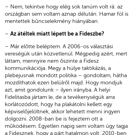
– Nem, tekintve hogy elég sok tanúm volt rá: az
országban sem voltam aznap délután. Hamar föl is
mentettek bűncselekmény hiányában.
–
Az átéltek miatt lépett be a Fideszbe?
– Már előtte beléptem. A 2006-os választási
vereségük után közvetlenül. Mégpedig azért, mert
láttam, mennyire nem őszinte a Fidesz
kommunikációja. Megy a hülye taktikázás, a
plebejusnak mondott politika – gondoltam, hátha
mozdíthatok ezen belülről majd. Hogy mondjuk
azt, amit gondolunk – ilyen irányba. A helyi
Fidelitasba jártam le, de a tevékenységük arra
korlátozódott, hogy ha plakátolni kellett egy
képviselőjelöltnek, akkor lehetett menni ingyen
dolgozni. 2008-ban be is fejeztem ott a
működésem. Egyetlen napig sem voltam úgy tagja
a Fidesznek, hogy a párt hatalmon volt: 2010-ben