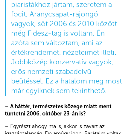
piaristákhoz jártam, szeretem a
focit, Aranycsapat-rajongó
vagyok, sőt 2006 és 2010 között
még Fidesz-tag is voltam. Én
azóta sem változtam, ami az
értékrendemet, nézeteimet illeti.
Jobbközép konzervatív vagyok,
erős nemzeti szabadelvű
beütéssel. Ez a hatalom meg most
már egyiknek sem tekinthető.
–
A háttér, természetes közege miatt ment
tüntetni 2006. október 23-án is?
– Egyrészt ahogy ma is, akkor is zavart az
igazságtalanság. De amúgy igen. Barátaim voltak