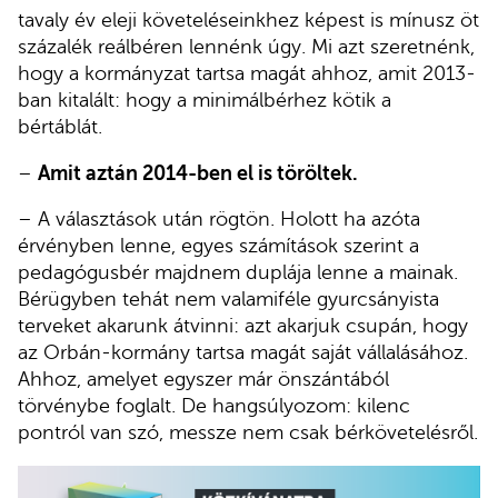
tavaly év eleji követeléseinkhez képest is mínusz öt
százalék reálbéren lennénk úgy. Mi azt szeretnénk,
hogy a kormányzat tartsa magát ahhoz, amit 2013-
ban kitalált: hogy a minimálbérhez kötik a
bértáblát.
–
Amit aztán 2014-ben el is töröltek.
– A választások után rögtön. Holott ha azóta
érvényben lenne, egyes számítások szerint a
pedagógusbér majdnem duplája lenne a mainak.
Bérügyben tehát nem valamiféle gyurcsányista
terveket akarunk átvinni: azt akarjuk csupán, hogy
az Orbán-kormány tartsa magát saját vállalásához.
Ahhoz, amelyet egyszer már önszántából
törvénybe foglalt. De hangsúlyozom: kilenc
pontról van szó, messze nem csak bérkövetelésről.