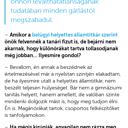
önnön leválthatatlanságának
tudatában minden gátlástól
megszabadul.
–
Amikor a
belügyi helyettes államtitkár szerint
önök felvennék a tanári fizut is, de bejárni nem
akarnak, hogy különórákat tartva tollasodjanak
még jobban… Ilyesmire gondol?
– Bevallom, én annak a beszédnek az
értelmezésével már a nyelvtan szintjén elakadtam,
de ha ilyesmire utalt a helyettes államtitkár, nem
beszélt teljesen hülyeséget. Bár nem a gimnáziumi
tanítás helyett, hanem amellett, de valóban szinte
mindenki dolgozik mást is, hogy meg tudjon élni.
Én is. Magánórákat tartok, csoportos felkészítőket
is tanfolyamokon.
–
Ha mégis kirúgják, anyagilag nem rázza meg