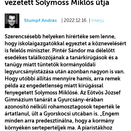
vezetett Solymoss Miklós útja
Stumpf András
| 2022.12.16. |
Interjú
Szerencsésebb helyeken hírértéke sem lenne,
hogy iskolaigazgatókkal egyeztet a köznevelésért
is felelős miniszter
. Pintér Sándor ma délelőtt
esedékes találkozójának a tanárkirúgások és a
tanügy miatt tüntetők kormányoldali
legyurcsányistázása után azonban nagyon is van.
Hogy utóbbi állítás mennyire hamis, arra remek
példa az engedetlenség miatt kirúgással
fenyegetett Solymoss Miklósé. Az Eötvös József
Gimnázium tanárát a Gyurcsány-érában
azonosító nélküli rohamosztagosok teperték le
ártatlanul, ült a Gyorskocsi utcában is. „Engem
minden arra predesztinálna, hogy a kormány
környékén sertepertéljek ma. A piaristákhoz