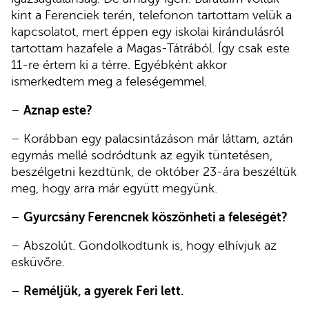
kint a Ferenciek terén, telefonon tartottam velük a
kapcsolatot, mert éppen egy iskolai kirándulásról
tartottam hazafele a Magas-Tátrából. Így csak este
11-re értem ki a térre. Egyébként akkor
ismerkedtem meg a feleségemmel.
–
Aznap este?
– Korábban egy palacsintázáson már láttam, aztán
egymás mellé sodródtunk az egyik tüntetésen,
beszélgetni kezdtünk, de október 23-ára beszéltük
meg, hogy arra már együtt megyünk.
–
Gyurcsány Ferencnek köszönheti a feleségét?
– Abszolút. Gondolkodtunk is, hogy elhívjuk az
esküvőre.
–
Reméljük, a gyerek Feri lett.