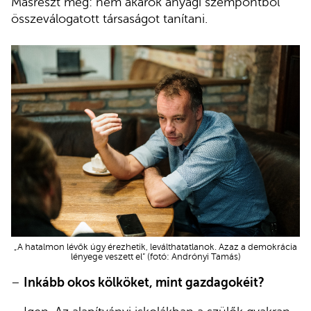
Másrészt meg: nem akarok anyagi szempontból
összeválogatott társaságot tanítani.
„A hatalmon lévők úgy érezhetik, leválthatatlanok. Azaz a demokrácia
lényege veszett el” (fotó: Andrónyi Tamás)
–
Inkább okos kölköket, mint gazdagokéit?