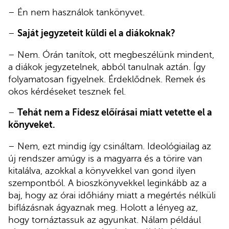
– Én nem használok tankönyvet.
–
Saját jegyzeteit küldi el a diákoknak?
– Nem. Órán tanítok, ott megbeszélünk mindent,
a diákok jegyzetelnek, abból tanulnak aztán. Így
folyamatosan figyelnek. Érdeklődnek. Remek és
okos kérdéseket tesznek fel.
–
Tehát nem a Fidesz előírásai miatt vetette el a
könyveket.
– Nem, ezt mindig így csináltam. Ideológiailag az
új rendszer amúgy is a magyarra és a törire van
kitalálva, azokkal a könyvekkel van gond ilyen
szempontból. A bioszkönyvekkel leginkább az a
baj, hogy az órai időhiány miatt a megértés nélküli
biflázásnak ágyaznak meg. Holott a lényeg az,
hogy tornáztassuk az agyunkat. Nálam például