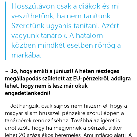
Hosszútávon csak a diákok és mi
veszíthetünk, ha nem tanítunk.
Szeretünk ugyanis tanítani. Azért
vagyunk tanárok. A hatalom
közben mindkét esetben röhög a
markába.
–
Jó, hogy említi a júniust! A héten részleges
megállapodás született az EU-pénzekről, addigra
lehet, hogy nem is lesz már okuk
engedetlenkedni!
– Jól hangzik, csak sajnos nem hiszem el, hogy a
magyar állam brüsszeli pénzekre szorul éppen a
tanárbérek rendezéséhez. Továbbá az ígéret is
arról szólt, hogy ha megjönnek a pénzek, akkor
lehet 20 százalékos béremelés. Ami infláció alatti. A