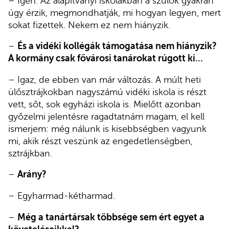
– Igen. Az alapítványi iskolákban a szülők gyakran
úgy érzik, megmondhatják, mi hogyan legyen, mert
sokat fizettek. Nekem ez nem hiányzik.
–
És a vidéki kollégák támogatása nem hiányzik?
A kormány csak fővárosi tanárokat rúgott ki…
– Igaz, de ebben van már változás. A múlt heti
ülősztrájkokban nagyszámú vidéki iskola is részt
vett, sőt, sok egyházi iskola is. Mielőtt azonban
győzelmi jelentésre ragadtatnám magam, el kell
ismerjem: még nálunk is kisebbségben vagyunk
mi, akik részt veszünk az engedetlenségben,
sztrájkban.
–
Arány?
– Egyharmad-kétharmad.
–
Még a tanártársak többsége sem ért egyet a