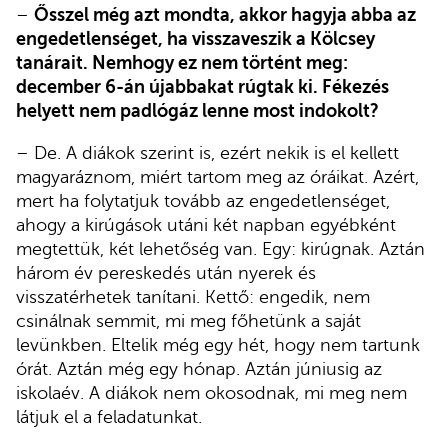
–
Ősszel még azt mondta, akkor hagyja abba az
engedetlenséget, ha visszaveszik a Kölcsey
tanárait. Nemhogy ez nem történt meg:
december 6-án újabbakat rúgtak ki. Fékezés
helyett nem padlógáz lenne most indokolt?
– De. A diákok szerint is, ezért nekik is el kellett
magyaráznom, miért tartom meg az óráikat. Azért,
mert ha folytatjuk tovább az engedetlenséget,
ahogy a kirúgások utáni két napban egyébként
megtettük, két lehetőség van. Egy: kirúgnak. Aztán
három év pereskedés után nyerek és
visszatérhetek tanítani. Kettő: engedik, nem
csinálnak semmit, mi meg főhetünk a saját
levünkben. Eltelik még egy hét, hogy nem tartunk
órát. Aztán még egy hónap. Aztán júniusig az
iskolaév. A diákok nem okosodnak, mi meg nem
látjuk el a feladatunkat.