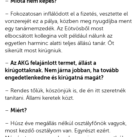
–
Mióta nem képes?
– Fokozatosan inflálódott el a fizetés, vesztette el
vonzerejét ez a pálya, közben meg nyugdíjba ment
egy tanárnemzedék. Az Eötvösből most
elbocsátott kollegina volt például nálunk az
egyetlen harminc alatti teljes állású tanár. Őt
sikerült most kirúgniuk.
–
Az AKG felajánlott termet, állást a
kirúgottaknak. Nem járna jobban, ha tovább
engedetlenkedne és kirúgatná magát?
– Rendes tőlük, köszönjük is, de én itt szeretnék
tanítani. Állami keretek közt.
–
Miért?
– Húsz éve megállás nélkül osztályfőnök vagyok,
most kezdő osztályom van. Egyrészt ezért.