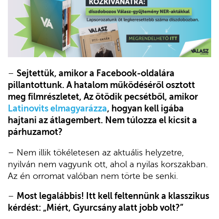
–
Sejtettük, amikor a Facebook-oldalára
pillantottunk. A hatalom működéséről osztott
meg filmrészletet, Az ötödik pecsétből, amikor
Latinovits elmagyarázza
, hogyan kell igába
hajtani az átlagembert. Nem túlozza el kicsit a
párhuzamot?
– Nem illik tökéletesen az aktuális helyzetre,
nyilván nem vagyunk ott, ahol a nyilas korszakban.
Az én orromat valóban nem törte be senki.
–
Most legalábbis! Itt kell feltennünk a klasszikus
kérdést:
„
Miért, Gyurcsány alatt jobb volt?
”