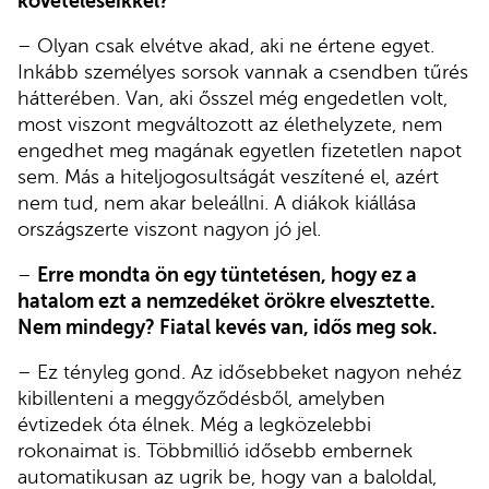
követeléseikkel?
– Olyan csak elvétve akad, aki ne értene egyet.
Inkább személyes sorsok vannak a csendben tűrés
hátterében. Van, aki ősszel még engedetlen volt,
most viszont megváltozott az élethelyzete, nem
engedhet meg magának egyetlen fizetetlen napot
sem. Más a hiteljogosultságát veszítené el, azért
nem tud, nem akar beleállni. A diákok kiállása
országszerte viszont nagyon jó jel.
–
Erre mondta ön egy tüntetésen, hogy ez a
hatalom ezt a nemzedéket örökre elvesztette.
Nem mindegy? Fiatal kevés van, idős meg sok.
– Ez tényleg gond. Az idősebbeket nagyon nehéz
kibillenteni a meggyőződésből, amelyben
évtizedek óta élnek. Még a legközelebbi
rokonaimat is. Többmillió idősebb embernek
automatikusan az ugrik be, hogy van a baloldal,