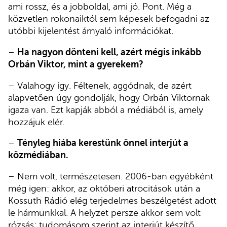
ami rossz, és a jobboldal, ami jó. Pont. Még a
közvetlen rokonaiktól sem képesek befogadni az
utóbbi kijelentést árnyaló információkat.
–
Ha nagyon dönteni kell, azért mégis inkább
Orbán Viktor, mint a gyerekem?
– Valahogy így. Féltenek, aggódnak, de azért
alapvetően úgy gondolják, hogy Orbán Viktornak
igaza van. Ezt kapják abból a médiából is, amely
hozzájuk elér.
–
Tényleg hiába kerestünk önnel interjút a
közmédiában.
– Nem volt, természetesen. 2006-ban egyébként
még igen: akkor, az októberi atrocitások után a
Kossuth Rádió elég terjedelmes beszélgetést adott
le hármunkkal. A helyzet persze akkor sem volt
rózsás: tudomásom szerint az interjút készítő