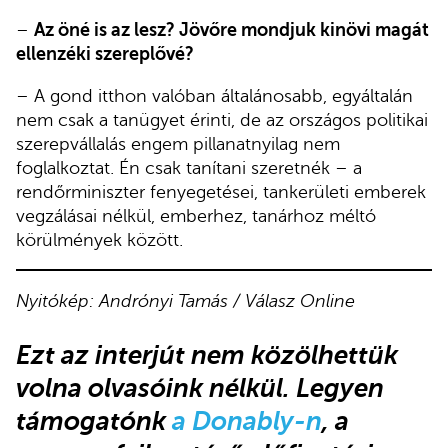
–
Az öné is az lesz? Jövőre mondjuk kinövi magát
ellenzéki szereplővé?
– A gond itthon valóban általánosabb, egyáltalán
nem csak a tanügyet érinti, de az országos politikai
szerepvállalás engem pillanatnyilag nem
foglalkoztat. Én csak tanítani szeretnék – a
rendőrminiszter fenyegetései, tankerületi emberek
vegzálásai nélkül, emberhez, tanárhoz méltó
körülmények között.
Nyitókép: Andrónyi Tamás
/ Válasz Online
Ezt az interjút
nem közölhettük
volna olvasóink nélkül.
Legyen
támogatónk
a Donably-n
, a