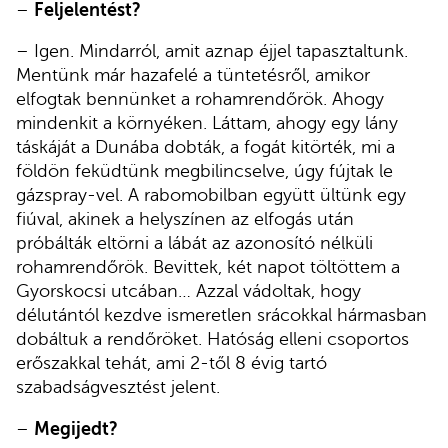
–
Feljelentést?
– Igen. Mindarról, amit aznap éjjel tapasztaltunk.
Mentünk már hazafelé a tüntetésről, amikor
elfogtak bennünket a rohamrendőrök. Ahogy
mindenkit a környéken. Láttam, ahogy egy lány
táskáját a Dunába dobták, a fogát kitörték, mi a
földön feküdtünk megbilincselve, úgy fújtak le
gázspray-vel. A rabomobilban együtt ültünk egy
fiúval, akinek a helyszínen az elfogás után
próbálták eltörni a lábát az azonosító nélküli
rohamrendőrök. Bevittek, két napot töltöttem a
Gyorskocsi utcában… Azzal vádoltak, hogy
délutántól kezdve ismeretlen srácokkal hármasban
dobáltuk a rendőröket. Hatóság elleni csoportos
erőszakkal tehát, ami 2-től 8 évig tartó
szabadságvesztést jelent.
–
Megijedt?