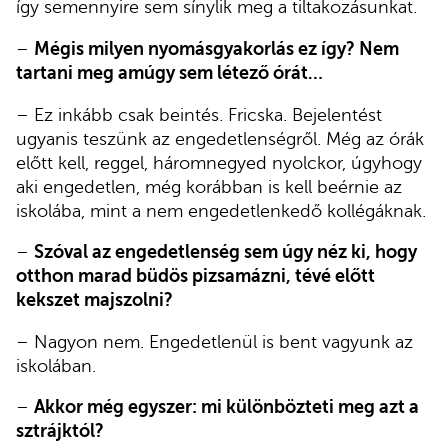
így semennyire sem sínylik meg a tiltakozásunkat.
–
Mégis milyen nyomásgyakorlás ez így? Nem
tartani meg amúgy sem létező órát…
– Ez inkább csak beintés. Fricska. Bejelentést
ugyanis teszünk az engedetlenségről. Még az órák
előtt kell, reggel, háromnegyed nyolckor, úgyhogy
aki engedetlen, még korábban is kell beérnie az
iskolába, mint a nem engedetlenkedő kollégáknak.
–
Szóval az engedetlenség sem úgy néz ki, hogy
otthon marad büdös pizsamázni, tévé előtt
kekszet majszolni?
– Nagyon nem. Engedetlenül is bent vagyunk az
iskolában.
–
Akkor még egyszer: mi különbözteti meg azt a
sztrájktól?