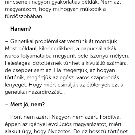
nincsenek nagyon gyakorlatias példák. Nem azt
magyarázom, hogy mi hogyan működik a
fürdőszobában.
–
Hanem?
– Genetikai problémákat veszünk át mondjuk.
Most például, kilencedikben, a papucsállatkák
ivaros folyamataiba megyünk bele iszonyú mélyen.
Felesleges időtöltésnek tűnhet a kívülálló számára,
de cseppet sem az. Ha megértjük, az hogyan
történik, megértjük az egész ivaros szaporodás
lényegét. Hogy miért csinálják az élőlények ezt a
genetikai hazardírozást…
–
Mert jó, nem?
– Pont nem azért! Nagyon nem azért. Fordítva:
éppen az igényel evolúciós magyarázatot, miért
alakult úgy, hogy élvezetes. De ez hosszú történet.