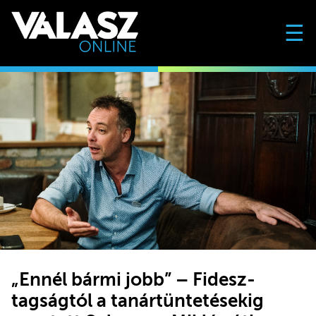
☰
„Ennél bármi jobb” – Fidesz-
tagságtól a tanártüntetésekig