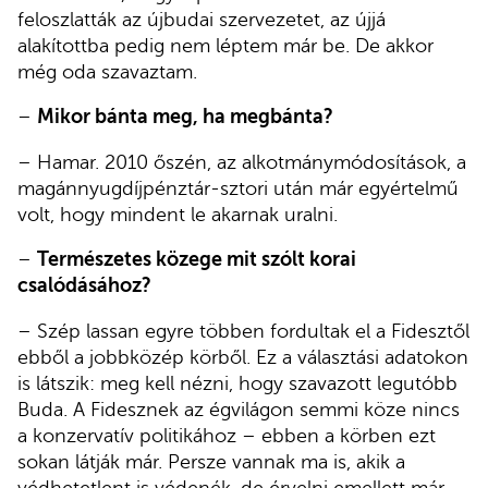
feloszlatták az újbudai szervezetet, az újjá
alakítottba pedig nem léptem már be. De akkor
még oda szavaztam.
–
Mikor bánta meg, ha megbánta?
– Hamar. 2010 őszén, az alkotmánymódosítások, a
magánnyugdíjpénztár-sztori után már egyértelmű
volt, hogy mindent le akarnak uralni.
–
Természetes közege mit szólt korai
csalódásához?
– Szép lassan egyre többen fordultak el a Fidesztől
ebből a jobbközép körből. Ez a választási adatokon
is látszik: meg kell nézni, hogy szavazott legutóbb
Buda. A Fidesznek az égvilágon semmi köze nincs
a konzervatív politikához – ebben a körben ezt
sokan látják már. Persze vannak ma is, akik a
védhetetlent is védenék, de érvelni emellett már