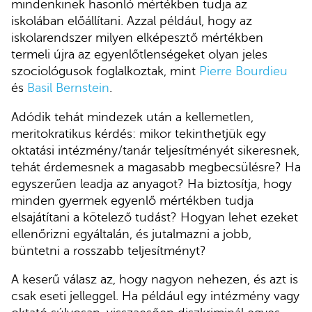
mindenkinek hasonló mértékben tudja az
iskolában előállítani. Azzal például, hogy az
iskolarendszer milyen elképesztő mértékben
termeli újra az egyenlőtlenségeket olyan jeles
szociológusok foglalkoztak, mint
Pierre Bourdieu
és
Basil Bernstein
.
Adódik tehát mindezek után a kellemetlen,
meritokratikus kérdés: mikor tekinthetjük egy
oktatási intézmény/tanár teljesítményét sikeresnek,
tehát érdemesnek a magasabb megbecsülésre? Ha
egyszerűen leadja az anyagot? Ha biztosítja, hogy
minden gyermek egyenlő mértékben tudja
elsajátítani a kötelező tudást? Hogyan lehet ezeket
ellenőrizni egyáltalán, és jutalmazni a jobb,
büntetni a rosszabb teljesítményt?
A keserű válasz az, hogy nagyon nehezen, és azt is
csak eseti jelleggel. Ha például egy intézmény vagy