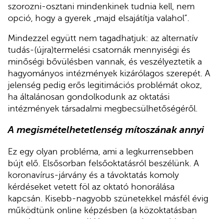
szorozni-osztani mindenkinek tudnia kell, nem
opció, hogy a gyerek „majd elsajátítja valahol”.
Mindezzel együtt nem tagadhatjuk: az alternatív
tudás-(újra)termelési csatornák mennyiségi és
minőségi bővülésben vannak, és veszélyeztetik a
hagyományos intézmények kizárólagos szerepét. A
jelenség pedig erős legitimációs problémát okoz,
ha általánosan gondolkodunk az oktatási
intézmények társadalmi megbecsülhetőségéről.
A megismételhetetlenség mítoszának annyi
Ez egy olyan probléma, ami a legkurrensebben
bújt elő. Elsősorban felsőoktatásról beszélünk. A
koronavírus-járvány és a távoktatás komoly
kérdéseket vetett föl az oktató honorálása
kapcsán. Kisebb-nagyobb szünetekkel másfél évig
működtünk online képzésben (a közoktatásban