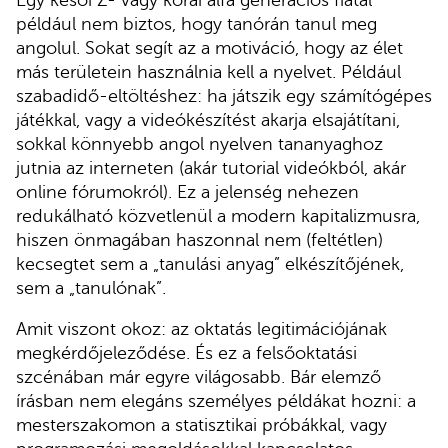
például nem biztos, hogy tanórán tanul meg
angolul. Sokat segít az a motiváció, hogy az élet
más területein használnia kell a nyelvet. Például
szabadidő-eltöltéshez: ha játszik egy számítógépes
játékkal, vagy a videókészítést akarja elsajátítani,
sokkal könnyebb angol nyelven tananyaghoz
jutnia az interneten (akár tutorial videókból, akár
online fórumokról). Ez a jelenség nehezen
redukálható közvetlenül a modern kapitalizmusra,
hiszen önmagában haszonnal nem (feltétlen)
kecsegtet sem a „tanulási anyag” elkészítőjének,
sem a „tanulónak”.
Amit viszont okoz: az oktatás legitimációjának
megkérdőjeleződése. És ez a felsőoktatási
szcénában már egyre világosabb. Bár elemző
írásban nem elegáns személyes példákat hozni: a
mesterszakomon a statisztikai próbákkal, vagy