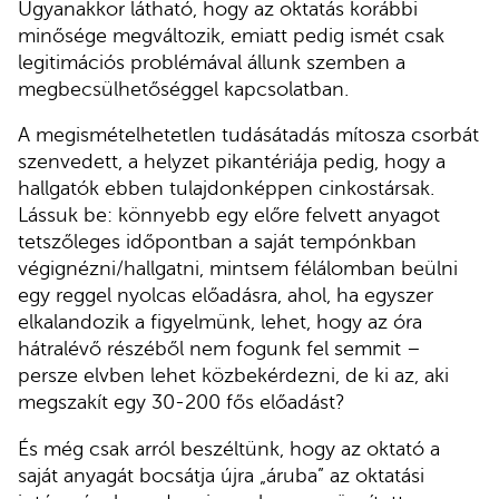
Ugyanakkor látható, hogy az oktatás korábbi
minősége megváltozik, emiatt pedig ismét csak
legitimációs problémával állunk szemben a
megbecsülhetőséggel kapcsolatban.
A megismételhetetlen tudásátadás mítosza csorbát
szenvedett, a helyzet pikantériája pedig, hogy a
hallgatók ebben tulajdonképpen cinkostársak.
Lássuk be: könnyebb egy előre felvett anyagot
tetszőleges időpontban a saját tempónkban
végignézni/hallgatni, mintsem félálomban beülni
egy reggel nyolcas előadásra, ahol, ha egyszer
elkalandozik a figyelmünk, lehet, hogy az óra
hátralévő részéből nem fogunk fel semmit –
persze elvben lehet közbekérdezni, de ki az, aki
megszakít egy 30-200 fős előadást?
És még csak arról beszéltünk, hogy az oktató a
saját anyagát bocsátja újra „áruba” az oktatási