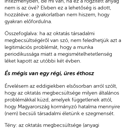
intézményben, de mi van, ha ez a rögzített anyag
nem is az övé? Elvben ez a lehetőség is adott,
hozzátéve: a gyakorlatban nem hiszem, hogy
gyakran előfordulna.
Összefoglalva: ha az oktatás társadalmi
megbecsültségéről van szó, nem feledhetjük azt a
legitimációs problémát, hogy a munka
periodikussága miatt a megismételhetetlenség
léket kapott az utóbbi két évben.
És mégis van egy régi, üres éthosz
Érvelésem az eddigiekben elsősorban arról szólt,
hogy az oktatás megbecsültsége milyen általános
problémákkal küzd, amelyek függetlenek attól,
hogy Magyarország kormányzó hatalma mennyire
(nem) becsüli társadalmi életünk e szegmensét.
Tény: az oktatás megbecsültsége (anyagi