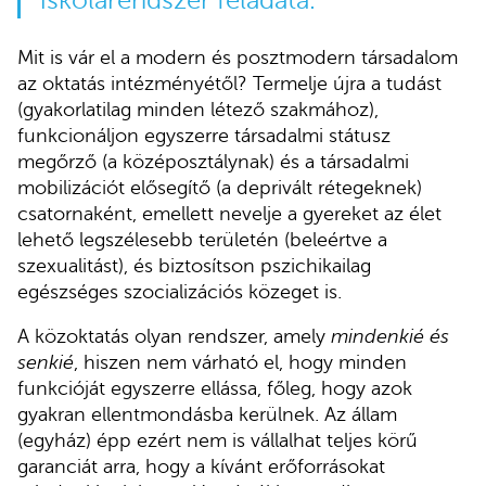
iskolarendszer feladata.
Mit is vár el a modern és posztmodern társadalom
az oktatás intézményétől? Termelje újra a tudást
(gyakorlatilag minden létező szakmához),
funkcionáljon egyszerre társadalmi státusz
megőrző (a középosztálynak) és a társadalmi
mobilizációt elősegítő (a deprivált rétegeknek)
csatornaként, emellett nevelje a gyereket az élet
lehető legszélesebb területén (beleértve a
szexualitást), és biztosítson pszichikailag
egészséges szocializációs közeget is.
A közoktatás olyan rendszer, amely
mindenkié és
senkié
, hiszen nem várható el, hogy minden
funkcióját egyszerre ellássa, főleg, hogy azok
gyakran ellentmondásba kerülnek. Az állam
(egyház) épp ezért nem is vállalhat teljes körű
garanciát arra, hogy a kívánt erőforrásokat