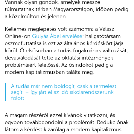
Vannak olyan gondok, amelyek messze
túlmutatnak térben Magyarországon, időben pedig
a közelmúlton és jelenen.
Kellemes meglepetés volt számomra a Válasz
Online-on
Gulyás Ábel érvelése
: hallgatótársam
eszmefuttatása is ezt az általános kérdéskört járja
körül. Ő elsősorban a tudás fogalmának változását,
devalválódását tette az oktatási intézmények
problémáiért felelőssé. Az ősindokot pedig a
modern kapitalizmusban találta meg.
A tudás már nem boldogít, csak a termelést
segíti – így járt el az idő iskolarendszerünk
fölött
A magam részéről ezzel kívánok vitatkozni, és
egyben továbbgondolni a problémát. Redukciónak
látom a kérdést kizárólag a modern kapitalizmus