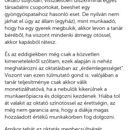
oktató súlyosan, visszaesően diszkriminál egyes
társadalmi csoportokat, beeshet egy
gyöngyöspataihoz hasonló eset. De nyilván nem
járhat el úgy az állam (egyház), mint munkaadó,
hogy ha egy gyerek megbukik, akkor levon a tanár
béréből, ha viszont mindenki átmegy ötössel,
akkor kapásból rátesz.
És az eddigiekben még csak a közvetlen
kimenetelekről szóltam, ezek alapján is nehéz
meghatározni az oktatásban az „érdemlegességet”.
Viszont van ezen túlmutató gond is: valójában a
tanár teljesítménye csak akkor válik
monetizálhatóvá, ha a nebulók kikerülnek a
munkaerőpiacra és dolgozni kezdenek. Hiába tol
át valakit az oktató színötössel az érettségin, az
még nem garancia arra, hogy a diákja magas
hozzáadott értékű munkakörben fog dolgozni.
Amikor tehát az oktatás megbecsültségét