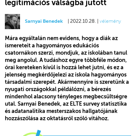
legitimációs válságba jutott
Sarnyai Benedek
| 2022.10.28. |
vélemény
Mára egyáltalán nem evidens, hogy a diák az
ismereteit a hagyományos edukációs
csatornákon szerzi, mondjuk, az iskolában tanul
meg angolul. A tudáshoz egyre többféle módon,
órai kereteken kívül is hozzá lehet jutni, és ez a
jelenség megkérdőjelezi az iskola hagyományos
társadalmi szerepét. Akármennyire is szeretünk a
nyugati országokkal példálózni, a bérezés
mindenhol alacsony tényleges megbecsültségre
utal. Sarnyai Benedek, az ELTE survey statisztika
és adatanalitika mesterszakos hallgatójának
hozzászólása az oktatásról szóló vitához.