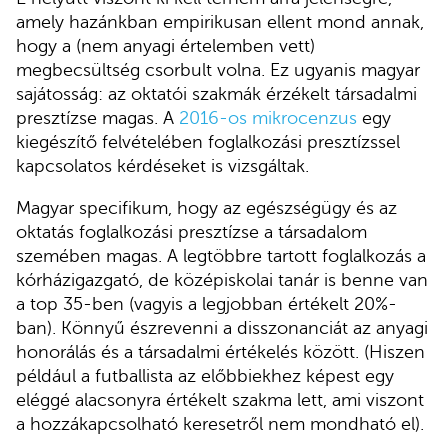
amely hazánkban empirikusan ellent mond annak,
hogy a (nem anyagi értelemben vett)
megbecsültség csorbult volna. Ez ugyanis magyar
sajátosság: az oktatói szakmák érzékelt társadalmi
presztízse magas. A
2016-os mikrocenzus
egy
kiegészítő felvételében foglalkozási presztízssel
kapcsolatos kérdéseket is vizsgáltak.
Magyar specifikum, hogy az egészségügy és az
oktatás foglalkozási presztízse a társadalom
szemében magas. A legtöbbre tartott foglalkozás a
kórházigazgató, de középiskolai tanár is benne van
a top 35-ben (vagyis a legjobban értékelt 20%-
ban). Könnyű észrevenni a disszonanciát az anyagi
honorálás és a társadalmi értékelés között. (Hiszen
például a futballista az előbbiekhez képest egy
eléggé alacsonyra értékelt szakma lett, ami viszont
a hozzákapcsolható keresetről nem mondható el).