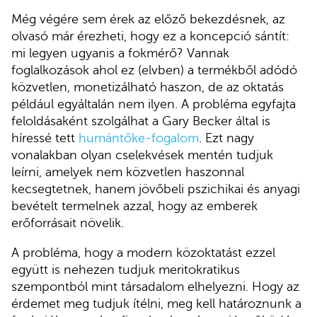
Még végére sem érek az előző bekezdésnek, az
olvasó már érezheti, hogy ez a koncepció sántít:
mi legyen ugyanis a fokmérő? Vannak
foglalkozások ahol ez (elvben) a termékből adódó
közvetlen, monetizálható haszon, de az oktatás
például egyáltalán nem ilyen. A probléma egyfajta
feloldásaként szolgálhat a Gary Becker által is
híressé tett
humántőke-fogalom
. Ezt nagy
vonalakban olyan cselekvések mentén tudjuk
leírni, amelyek nem közvetlen haszonnal
kecsegtetnek, hanem jövőbeli pszichikai és anyagi
bevételt termelnek azzal, hogy az emberek
erőforrásait növelik.
A probléma, hogy a modern közoktatást ezzel
együtt is nehezen tudjuk meritokratikus
szempontból mint társadalom elhelyezni. Hogy az
érdemet meg tudjuk ítélni, meg kell határoznunk a