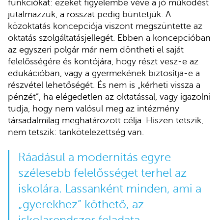
funkciókat: ezeket figyelembe véve a jó működést
jutalmazzuk, a rosszat pedig büntetjük. A
közoktatás koncepciója viszont megszüntette az
oktatás szolgáltatásjellegét. Ebben a koncepcióban
az egyszeri polgár már nem döntheti el saját
felelősségére és kontójára, hogy részt vesz-e az
edukációban, vagy a gyermekének biztosítja-e a
részvétel lehetőségét. És nem is „kérheti vissza a
pénzét”, ha elégedetlen az oktatással, vagy igazolni
tudja, hogy nem valósul meg az intézmény
társadalmilag meghatározott célja. Hiszen tetszik,
nem tetszik: tankötelezettség van.
Ráadásul a modernitás egyre
szélesebb felelősséget terhel az
iskolára. Lassanként minden, ami a
„gyerekhez” köthető, az