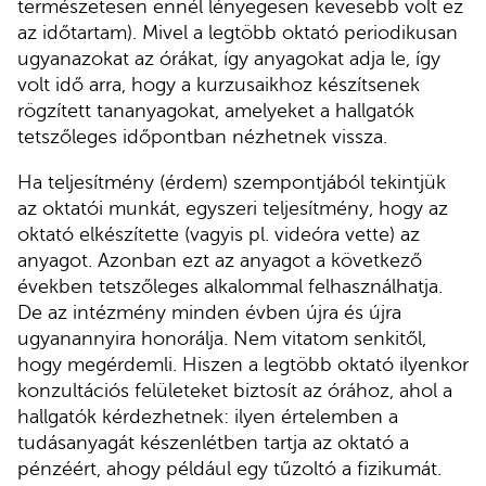
természetesen ennél lényegesen kevesebb volt ez
az időtartam). Mivel a legtöbb oktató periodikusan
ugyanazokat az órákat, így anyagokat adja le, így
volt idő arra, hogy a kurzusaikhoz készítsenek
rögzített tananyagokat, amelyeket a hallgatók
tetszőleges időpontban nézhetnek vissza.
Ha teljesítmény (érdem) szempontjából tekintjük
az oktatói munkát, egyszeri teljesítmény, hogy az
oktató elkészítette (vagyis pl. videóra vette) az
anyagot. Azonban ezt az anyagot a következő
években tetszőleges alkalommal felhasználhatja.
De az intézmény minden évben újra és újra
ugyanannyira honorálja. Nem vitatom senkitől,
hogy megérdemli. Hiszen a legtöbb oktató ilyenkor
konzultációs felületeket biztosít az órához, ahol a
hallgatók kérdezhetnek: ilyen értelemben a
tudásanyagát készenlétben tartja az oktató a
pénzéért, ahogy például egy tűzoltó a fizikumát.