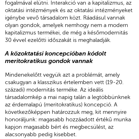
fogalmával elütni. Interakció van a kapitalizmus, az
oktatási intézmények és az oktatási intézményeket
igénybe vevő társadalom közt. Ráadásul vannak
olyan gondok, amelyek nemhogy nem a modern
kapitalizmus termékei, de még a későmodernitás
30 évvel ezelőtti időszakát is meghaladják.
A közoktatási koncepcióban kódolt
meritokratikus gondok vannak
Mindenekelőtt vegyük azt a problémát, amely
csakugyan a klasszikus értelemben vett (19-20.
századi) modernitás terméke. Az ideális
társadalomkép a mai napig talán a legtöbbünknek
az érdemalapú (meritokratikus) koncepció. A
következőképpen határozzuk meg, kit mennyire
honoráljunk: magasabb hozzáadott értékű munka
kapjon magasabb bért és megbecsülést, az
alacsonyabb pedig kisebbet.