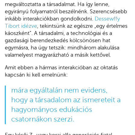
megváltoztatta a társadalmat. Ha így lenne,
egyirányú folyamatról beszélnénk. Szerencsésebb
inkább interakciókban gondolkodni.
Dessewffy
Tibort idézve
, tekintsünk az egészre „egy értelmes
káoszként”. A társadalmi, a technológiai és a
gazdasági berendezkedés kölcsönösen hat
egymásra, ha úgy tetszik: mindhárom alakulása
valamelyest magyarázható a másik kettővel.
Amit ebben a hármas interakcióban az oktatás
kapcsán ki kell emelnünk:
mára egyáltalán nem evidens,
hogy a társadalom az ismereteit a
hagyományos edukációs
csatornákon szerzi.
Egy késői Z- vagy korai alfa generációs fiatal