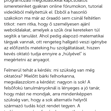
programozási megoldásokkal kapcsolatos
ismereteinket gyakran online fórumokon, tutorial
videókból mélyítettük el. Ebből a hasonló
szakokon ma már az óraadó sem csinál feltétlen
titkot: nem ritka, hogy ő személyesen ajánl
weboldalakat, amelyek a szűk órai kereteken túl
segítik a tanulást. Ahol pedig alapozó matematikai
tárgyak vannak, ott rengeteg hallgató veszi igénybe
az előfizetős mateking.hu szolgáltatásait, hiszen
kevés oktató tudja ennyire a „hülyével” is
megértetni az anyagot.
Felmerül tehát a kérdés: mi szükség van még
oktatóra? Mielőtt bárki felhorkanna,
megválaszolom a kérdést: nagyon is sok! A
felsőfokú tanulmányoknál is lényeges a jó tanár,
hogy mást ne mondjak, arra mindenképpen
szükség van, hogy a sok alternatív helyről
származó tudás közt rendet tegyen. A