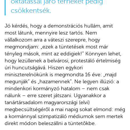
oktatással járó terheket pedig
csökkentsék.
Jó kérdés, hogy a demonstrációs hullám, amit
most látunk, mennyire lesz tartós. Nem
vállalkozom arra a váteszi szerepre, hogy
megmondjam: „ezek a tüntetések most már
tényleg mások, mint az eddigiek!” Könnyen lehet,
hogy lezüllenek a belvárosi, protestáló értelmiség
úri huncutságává. Hiszen egykori
miniszterelnökünk is megmondta 16 éve: „majd
megunják” és „hazamennek”. Ne legyen illúzió: a
mindenkori kormányzó hatalom – nem csak
nálunk – erre szeret játszani. Ugyanakkor a
tanártársadalom magyarországi (elvi)
megbecsültségéről a mai napig sokat elmond: még
a kormánnyal szimpatizáló médiumok sem mertek
direkt módon beleszállni a tüntetőkbe.