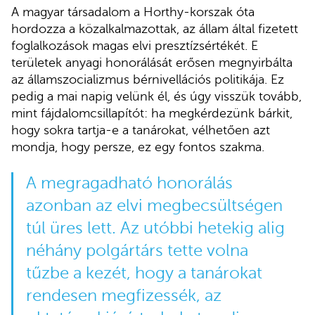
A magyar társadalom a Horthy-korszak óta
hordozza a közalkalmazottak, az állam által fizetett
foglalkozások magas elvi presztízsértékét. E
területek anyagi honorálását erősen megnyirbálta
az államszocializmus bérnivellációs politikája. Ez
pedig a mai napig velünk él, és úgy visszük tovább,
mint fájdalomcsillapítót: ha megkérdezünk bárkit,
hogy sokra tartja-e a tanárokat, vélhetően azt
mondja, hogy persze, ez egy fontos szakma.
A megragadható honorálás
azonban az elvi megbecsültségen
túl üres lett. Az utóbbi hetekig alig
néhány polgártárs tette volna
tűzbe a kezét, hogy a tanárokat
rendesen megfizessék, az