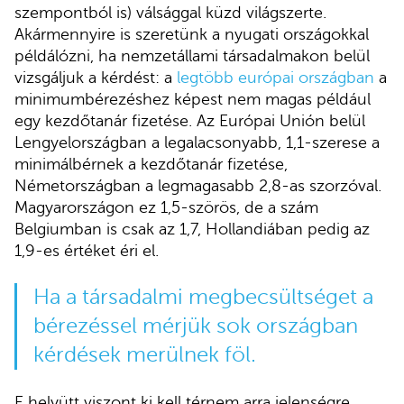
szempontból is) válsággal küzd világszerte.
Akármennyire is szeretünk a nyugati országokkal
példálózni, ha nemzetállami társadalmakon belül
vizsgáljuk a kérdést: a
legtöbb európai országban
a
minimumbérezéshez képest nem magas például
egy kezdőtanár fizetése. Az Európai Unión belül
Lengyelországban a legalacsonyabb, 1,1-szerese a
minimálbérnek a kezdőtanár fizetése,
Németországban a legmagasabb 2,8-as szorzóval.
Magyarországon ez 1,5-szörös, de a szám
Belgiumban is csak az 1,7, Hollandiában pedig az
1,9-es értéket éri el.
Ha a társadalmi megbecsültséget a
bérezéssel mérjük sok országban
kérdések merülnek föl.
E helyütt viszont ki kell térnem arra jelenségre,