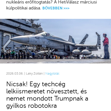
nukleáris erőfitogtatás? A HetiVálasz márciusi
külpolitikai adása.
BŐVEBBEN >>>
2026.03.06. | Laky Zoltán |
Nagytotál
Nicsak! Egy techcég
lelkiismeretet növesztett, és
nemet mondott Trumpnak a
gyilkos robotokra