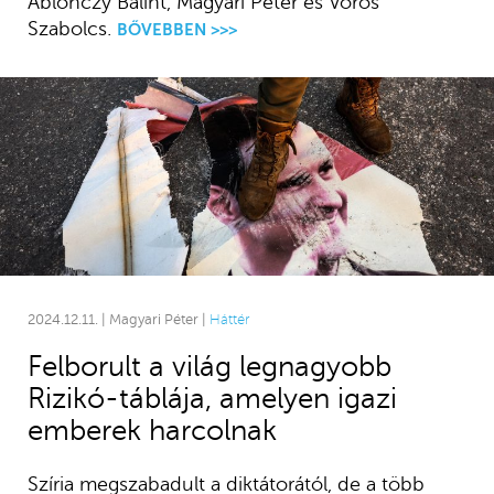
Ablonczy Bálint, Magyari Péter és Vörös
Szabolcs.
BŐVEBBEN >>>
2024.12.11. | Magyari Péter |
Háttér
Felborult a világ legnagyobb
Rizikó-táblája, amelyen igazi
emberek harcolnak
Szíria megszabadult a diktátorától, de a több