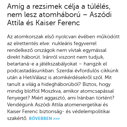
Amíg a rezsimek célja a túlélés,
nem lesz atomháború – Aszódi
Attila és Kaiser Ferenc
Az atomkorszak első nyolcvan évében működött
az elrettentés elve: nukleáris fegyverrel
rendelkező országok nem vívtak egymással
direkt háborút. Iránról viszont nem tudjuk,
betartaná-e a játékszabályokat – hangzik el
podcastadásunkban. Szerdai évfordulós cikkünk
után a HetiVálasz is atomkérdésekről szól. Mit
tanult a világ a hidegháborúból? Biztos, hogy
mindig blöfföl Moszkva, amikor atomcsapással
fenyeget? Miért aggasztó, ami Iránban történt?
Vendégünk Aszódi Attila atomenergetikai és
Kaiser Ferenc biztonság- és védelempolitikai
szakértő.
BŐVEBBEN >>>