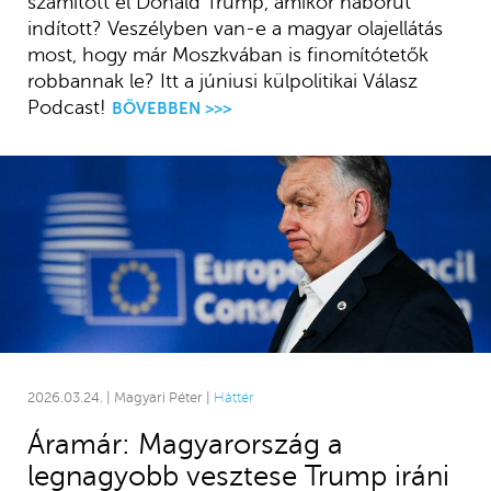
számított el Donald Trump, amikor háborút
indított? Veszélyben van-e a magyar olajellátás
most, hogy már Moszkvában is finomítótetők
robbannak le? Itt a júniusi külpolitikai Válasz
Podcast!
BŐVEBBEN >>>
2026.03.24. | Magyari Péter |
Háttér
Áramár: Magyarország a
legnagyobb vesztese Trump iráni