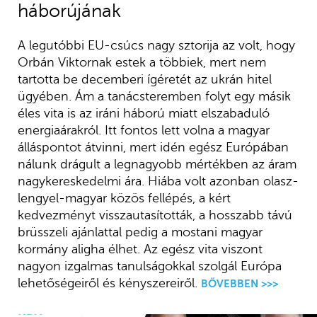
háborújának
A legutóbbi EU-csúcs nagy sztorija az volt, hogy
Orbán Viktornak estek a többiek, mert nem
tartotta be decemberi ígéretét az ukrán hitel
ügyében. Ám a tanácsteremben folyt egy másik
éles vita is az iráni háború miatt elszabaduló
energiaárakról. Itt fontos lett volna a magyar
álláspontot átvinni, mert idén egész Európában
nálunk drágult a legnagyobb mértékben az áram
nagykereskedelmi ára. Hiába volt azonban olasz-
lengyel-magyar közös fellépés, a kért
kedvezményt visszautasították, a hosszabb távú
brüsszeli ajánlattal pedig a mostani magyar
kormány aligha élhet. Az egész vita viszont
nagyon izgalmas tanulságokkal szolgál Európa
lehetőségeiről és kényszereiről.
BŐVEBBEN >>>