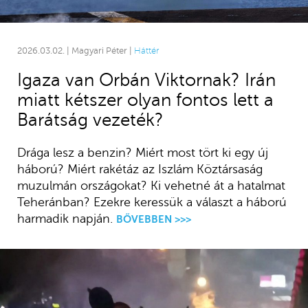
2026.03.02. | Magyari Péter |
Háttér
Igaza van Orbán Viktornak? Irán
miatt kétszer olyan fontos lett a
Barátság vezeték?
Drága lesz a benzin? Miért most tört ki egy új
háború? Miért rakétáz az Iszlám Köztársaság
muzulmán országokat? Ki vehetné át a hatalmat
Teheránban? Ezekre keressük a választ a háború
harmadik napján.
BŐVEBBEN >>>