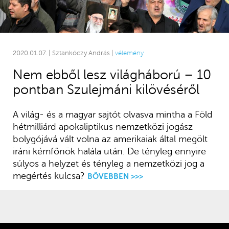
2020.01.07. | Sztankóczy András |
vélemény
Nem ebből lesz világháború – 10
pontban Szulejmáni kilövéséről
A világ- és a magyar sajtót olvasva mintha a Föld
hétmilliárd apokaliptikus nemzetközi jogász
bolygójává vált volna az amerikaiak által megölt
iráni kémfőnök halála után. De tényleg ennyire
súlyos a helyzet és tényleg a nemzetközi jog a
megértés kulcsa?
BŐVEBBEN >>>