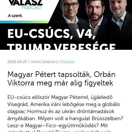
2026.06.25. | Vörös Szabolcs |
Podcast
Magyar Pétert tapsolták, Orbán
Viktorra meg már alig figyeltek
EU-csúcs először Magyar Péterrel, újjáéledő
Visegrád, Amerika iráni lebőgése meg a globális
olajpiac Hormuz és az ukrán dróntámadások
árnyékában. Milyen volt a hangulat Brüsszelben?
Lesz-e Magyar–Fico-együttműködés? Mit