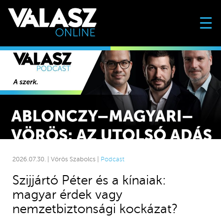
☰
2026.07.30. | Vörös Szabolcs |
Podcast
Szijjártó Péter és a kínaiak:
magyar érdek vagy
nemzetbiztonsági kockázat?