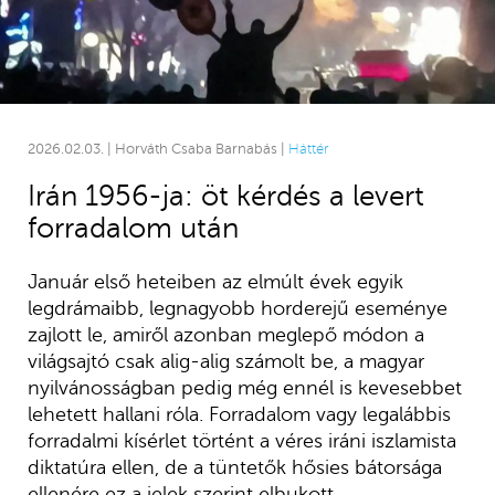
2026.02.03. | Horváth Csaba Barnabás |
Háttér
Irán 1956-ja: öt kérdés a levert
forradalom után
Január első heteiben az elmúlt évek egyik
legdrámaibb, legnagyobb horderejű eseménye
zajlott le, amiről azonban meglepő módon a
világsajtó csak alig-alig számolt be, a magyar
nyilvánosságban pedig még ennél is kevesebbet
lehetett hallani róla. Forradalom vagy legalábbis
forradalmi kísérlet történt a véres iráni iszlamista
diktatúra ellen, de a tüntetők hősies bátorsága
ellenére ez a jelek szerint elbukott.