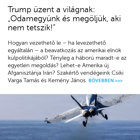
Trump üzent a világnak:
„Odamegyünk és megöljük, aki
nem tetszik!”
Hogyan vezethető le – ha levezethető
egyáltalán – a beavatkozás az amerikai elnök
külpolitikájából? Tényleg a háború maradt-e az
egyetlen megoldás? Lehet-e Amerika új
Afganisztánja Irán? Szakértő vendégeink Csiki
Varga Tamás és Kemény János.
BŐVEBBEN >>>