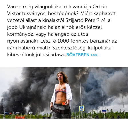
Van-e még világpolitikai relevanciája Orbán
Viktor tusványosi beszédének? Miért kaphatott
vezetői állást a kínaiaktól Szijjártó Péter? Mi a
jobb Ukrajnának: ha az elnök erős kézzel
kormányoz, vagy ha enged az utca
nyomásának? Lesz-e 1000 forintos benzinár az
iráni háború miatt? Szerkesztőségi külpolitikai
kibeszélőnk júliusi adása.
BŐVEBBEN >>>