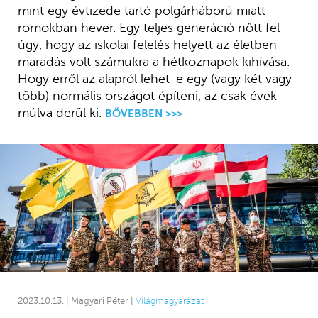
mint egy évtizede tartó polgárháború miatt
romokban hever. Egy teljes generáció nőtt fel
úgy, hogy az iskolai felelés helyett az életben
maradás volt számukra a hétköznapok kihívása.
Hogy erről az alapról lehet-e egy (vagy két vagy
több) normális országot építeni, az csak évek
múlva derül ki.
BŐVEBBEN >>>
2023.10.13. | Magyari Péter |
Világmagyarázat