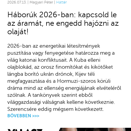
2026.07.13. | Magyari Péter |
Háttér
Háborúk 2026-ban: kapcsold le
az áramát, ne engedd hajózni az
olaját!
2026-ban az energetikai létesítmények
pusztítása vagy fenyegetése határozza meg a
világ katonai konfliktusait. A Kuba elleni
olajblokád, az orosz finomítókat és kikötőket
lángba borító ukrán drónok, Kijev téli
megfagyasztása és a Hormuzi-szoros körüli
dráma mind az ellenség energiájának elvételéről
szólnak. A tankönyvek szerint ebből
világgazdasági válságnak kellene következnie.
Szerencsére eddig mégsem következett.
BŐVEBBEN >>>