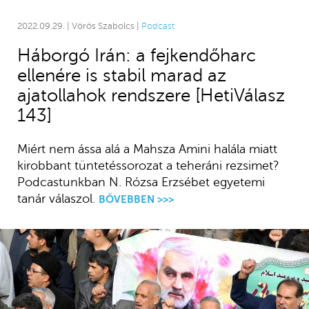
2022.09.29. | Vörös Szabolcs |
Podcast
Háborgó Irán: a fejkendőharc
ellenére is stabil marad az
ajatollahok rendszere [HetiVálasz
143]
Miért nem ássa alá a Mahsza Amini halála miatt
kirobbant tüntetéssorozat a teheráni rezsimet?
Podcastunkban N. Rózsa Erzsébet egyetemi
tanár válaszol.
BŐVEBBEN >>>