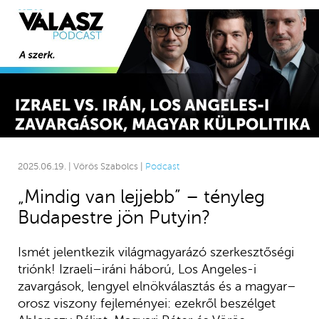
2025.06.19. | Vörös Szabolcs |
Podcast
„Mindig van lejjebb” – tényleg
Budapestre jön Putyin?
Ismét jelentkezik világmagyarázó szerkesztőségi
triónk! Izraeli–iráni háború, Los Angeles-i
zavargások, lengyel elnökválasztás és a magyar–
orosz viszony fejleményei: ezekről beszélget