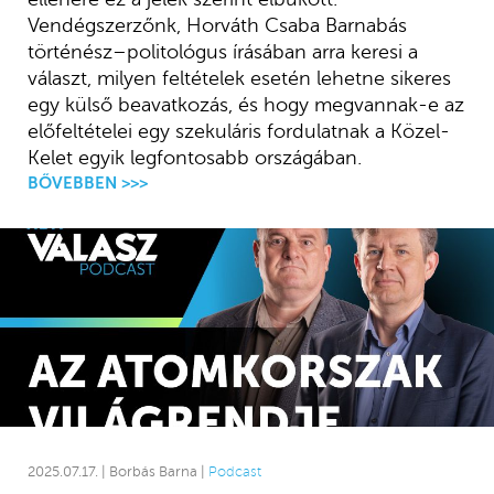
Vendégszerzőnk, Horváth Csaba Barnabás
történész–politológus írásában arra keresi a
választ, milyen feltételek esetén lehetne sikeres
egy külső beavatkozás, és hogy megvannak-e az
előfeltételei egy szekuláris fordulatnak a Közel-
Kelet egyik legfontosabb országában.
BŐVEBBEN >>>
2025.07.17. | Borbás Barna |
Podcast