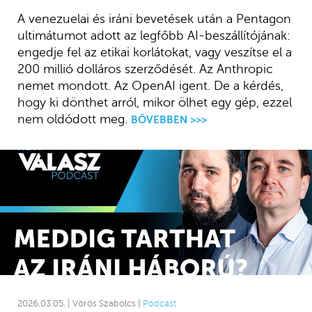
A venezuelai és iráni bevetések után a Pentagon
ultimátumot adott az legfőbb AI-beszállítójának:
engedje fel az etikai korlátokat, vagy veszítse el a
200 millió dolláros szerződését. Az Anthropic
nemet mondott. Az OpenAI igent. De a kérdés,
hogy ki dönthet arról, mikor ölhet egy gép, ezzel
nem oldódott meg.
BŐVEBBEN >>>
2026.03.05. | Vörös Szabolcs |
Podcast