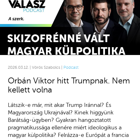
2026.03.12. | Vörös Szabolcs |
Podcast
Orbán Viktor hitt Trumpnak. Nem
kellett volna
Látszik-e már, mit akar Trump Iránnal? És
Magyarország Ukrajnával? Kinek higgyünk
Barátság-ügyben? Gyakran hangoztatott
pragmatikussága ellenére miért ideologikus a
magyar külpolitika? Felrázza-e Európát a francia