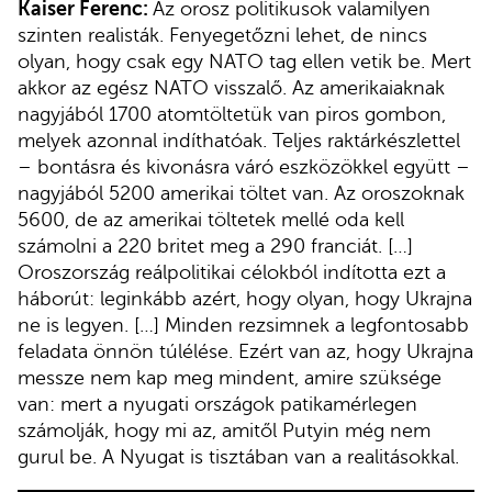
Kaiser Ferenc:
Az orosz politikusok valamilyen
szinten realisták. Fenyegetőzni lehet, de nincs
olyan, hogy csak egy NATO tag ellen vetik be. Mert
akkor az egész NATO visszalő. Az amerikaiaknak
nagyjából 1700 atomtöltetük van piros gombon,
melyek azonnal indíthatóak. Teljes raktárkészlettel
– bontásra és kivonásra váró eszközökkel együtt –
nagyjából 5200 amerikai töltet van. Az oroszoknak
5600, de az amerikai töltetek mellé oda kell
számolni a 220 britet meg a 290 franciát. […]
Oroszország reálpolitikai célokból indította ezt a
háborút: leginkább azért, hogy olyan, hogy Ukrajna
ne is legyen. […] Minden rezsimnek a legfontosabb
feladata önnön túlélése. Ezért van az, hogy Ukrajna
messze nem kap meg mindent, amire szüksége
van: mert a nyugati országok patikamérlegen
számolják, hogy mi az, amitől Putyin még nem
gurul be. A Nyugat is tisztában van a realitásokkal.