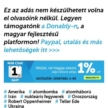
Ez az adás nem készülhetett volna
el olvasóink nélkül. Legyen
támogatónk
a Donably-n
, a
magyar fejlesztésű
platformon!
Paypal, utalás és más
lehetőségek itt >>>
#
Amerika
#
atombomba
#
atomháború
#
Irán
#
nukleáris fegyverek
#
Oroszország
#
Robert Oppenheimer
#
Teller Ede
#
Ukrajna