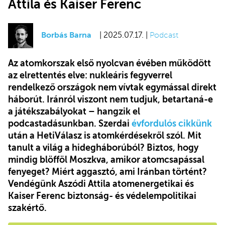
Attila és Kaiser Ferenc
Borbás Barna
| 2025.07.17. |
Podcast
Az atomkorszak első nyolcvan évében működött
az elrettentés elve: nukleáris fegyverrel
rendelkező országok nem vívtak egymással direkt
háborút. Iránról viszont nem tudjuk, betartaná-e
a játékszabályokat – hangzik el
podcastadásunkban. Szerdai
évfordulós cikkünk
után a HetiVálasz is atomkérdésekről szól. Mit
tanult a világ a hidegháborúból? Biztos, hogy
mindig blöfföl Moszkva, amikor atomcsapással
fenyeget? Miért aggasztó, ami Iránban történt?
Vendégünk Aszódi Attila atomenergetikai és
Kaiser Ferenc biztonság- és védelempolitikai
szakértő.