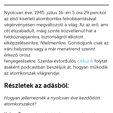
Nyolcvan éve, 1945. július 16-én 5 óra 29 perckor
az első kísérleti atombomba felrobbantásával
végérvényesen megváltozott a világ. Az az erő, ami
ott elszabadult, máig szinte közvetlenül hat a
hétköznapjainkra, biztonságról alkotott
elképzeléseinkre, félelmeinkre. Gondoljunk csak az
iráni helyzetre vagy a már menetrend szerint
érkező orosz
fenyegetésekre. Szerdai évfordulós
cikkünk
folytat
ásaként podcastban beszéljük át, hogyan működik
az atomkorszak világrendje.
Részletek az adásból:
Hogyan jellemeznék a nyolcvan éve kezdődött
atomkorszakot?