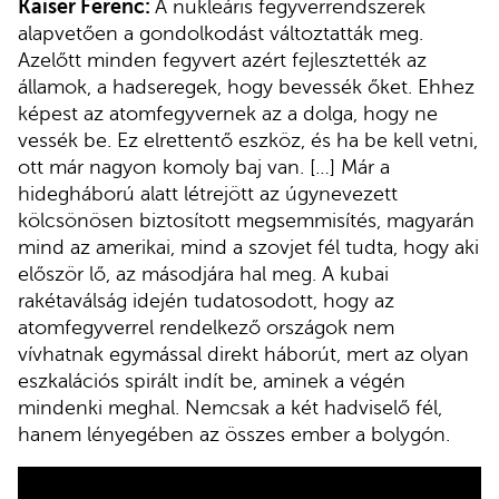
Kaiser Ferenc:
A nukleáris fegyverrendszerek
alapvetően a gondolkodást változtatták meg.
Azelőtt minden fegyvert azért fejlesztették az
államok, a hadseregek, hogy bevessék őket. Ehhez
képest az atomfegyvernek az a dolga, hogy ne
vessék be. Ez elrettentő eszköz, és ha be kell vetni,
ott már nagyon komoly baj van. […] Már a
hidegháború alatt létrejött az úgynevezett
kölcsönösen biztosított megsemmisítés, magyarán
mind az amerikai, mind a szovjet fél tudta, hogy aki
először lő, az másodjára hal meg. A kubai
rakétaválság idején tudatosodott, hogy az
atomfegyverrel rendelkező országok nem
vívhatnak egymással direkt háborút, mert az olyan
eszkalációs spirált indít be, aminek a végén
mindenki meghal. Nemcsak a két hadviselő fél,
hanem lényegében az összes ember a bolygón.