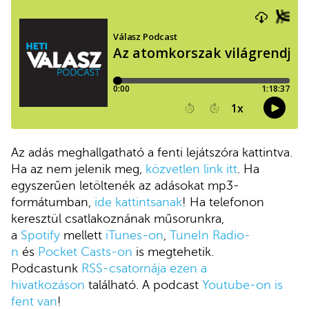
Az adás meghallgatható a fenti lejátszóra kattintva.
Ha az nem jelenik meg,
közvetlen link itt
. Ha
egyszerűen letöltenék az adásokat mp3-
formátumban,
ide kattintsanak
! Ha telefonon
keresztül csatlakoznának műsorunkra,
a
Spotify
mellett
iTunes-on
,
TuneIn Radio-
n
és
Pocket Casts-on
is megtehetik.
Podcastunk
RSS-csatornája ezen a
hivatkozáson
található. A podcast
Youtube-on is
fent van
!