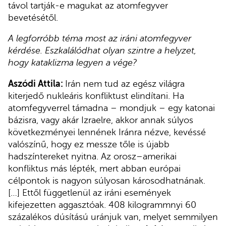
távol tartják-e magukat az atomfegyver
bevetésétől.
A legforróbb téma most az iráni atomfegyver
kérdése. Eszkalálódhat olyan szintre a helyzet,
hogy kataklizma legyen a vége?
Aszódi Attila:
Irán nem tud az egész világra
kiterjedő nukleáris konfliktust elindítani. Ha
atomfegyverrel támadna – mondjuk – egy katonai
bázisra, vagy akár Izraelre, akkor annak súlyos
következményei lennének Iránra nézve, kevéssé
valószínű, hogy ez messze tőle is újabb
hadszíntereket nyitna. Az orosz–amerikai
konfliktus más lépték, mert abban európai
célpontok is nagyon súlyosan károsodhatnának.
[…] Ettől függetlenül az iráni események
kifejezetten aggasztóak. 408 kilogrammnyi 60
százalékos dúsítású uránjuk van, melyet semmilyen