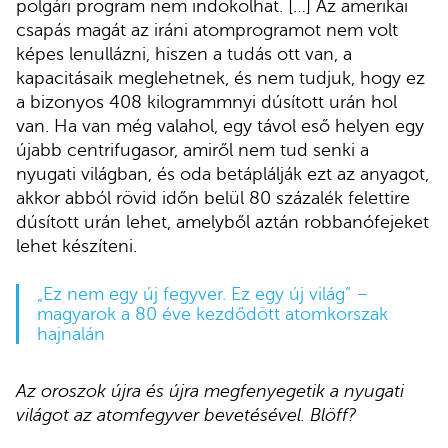
polgári program nem indokolhat. […] Az amerikai
csapás magát az iráni atomprogramot nem volt
képes lenullázni, hiszen a tudás ott van, a
kapacitásaik meglehetnek, és nem tudjuk, hogy ez
a bizonyos 408 kilogrammnyi dúsított urán hol
van. Ha van még valahol, egy távol eső helyen egy
újabb centrifugasor, amiről nem tud senki a
nyugati világban, és oda betáplálják ezt az anyagot,
akkor abból rövid időn belül 80 százalék felettire
dúsított urán lehet, amelyből aztán robbanófejeket
lehet készíteni.
„Ez nem egy új fegyver. Ez egy új világ” –
magyarok a 80 éve kezdődött atomkorszak
hajnalán
Az oroszok újra és újra megfenyegetik a nyugati
világot az atomfegyver bevetésével. Blöff?