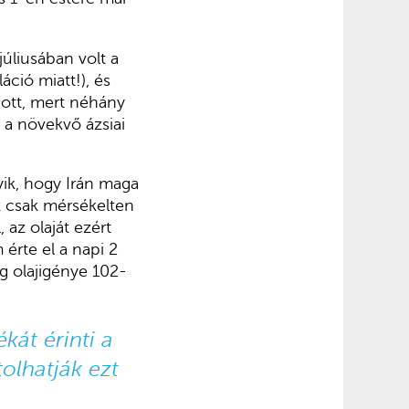
úliusában volt a
áció miatt!), és
dott, mert néhány
 a növekvő ázsiai
ik, hogy Irán maga
Ez csak mérsékelten
 az olaját ezért
 érte el a napi 2
ág olajigénye 102-
ékát érinti a
olhatják ezt