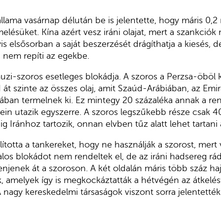
lama vasárnap délután be is jelentette, hogy máris 0,2 
melésüket. Kína azért vesz iráni olajat, mert a szankciók
yis elsősorban a saját beszerzését drágíthatja a kiesés, de
nem repíti az egekbe.
i-szoros esetleges blokádja. A szoros a Perzsa-öböl kij
d át szinte az összes olaj, amit Szaúd-Arábiában, az Em
ában termelnek ki. Ez mintegy 20 százaléka annak a ren
rein utazik egyszerre. A szoros legszűkebb része csak 40
ig Iránhoz tartozik, onnan elvben tűz alatt lehet tartani
lította a tankereket, hogy ne használják a szorost, mert 
alos blokádot nem rendeltek el, de az iráni hadsereg rád
njenek át a szoroson. A két oldalán máris több száz haj
, amelyek így is megkockáztatták a hétvégén az átkelés
 A nagy kereskedelmi társaságok viszont sorra jelentetté