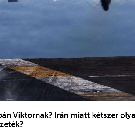
án Viktornak? Irán miatt kétszer olya
ezeték?