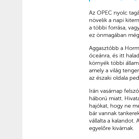
Az OPEC nyolc tagál
növelik a napi kiter
a többi forrása, vag
ez önmagában még 
Aggasztóbb a Hormuz
óceánra, és itt hala
környék többi állam
amely a világ tenge
az északi oldala ped
Irán vasárnap felszó
háború miatt. Hivat
hajókat, hogy ne me
bár vannak tankerek
vállalta a kalandot.
egyelőre kivárnak.