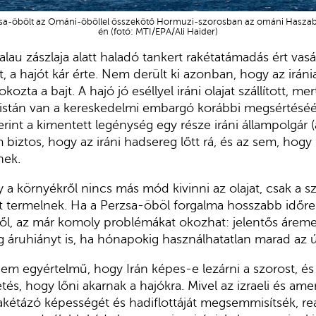
sa-öbölt az Ománi-öböllel összekötő Hormuzi-szorosban az ománi Haszabb
én (fotó: MTI/EPA/Ali Haider)
alau zászlaja alatt haladó tankert rakétatámadás ért vas
 a hajót kár érte. Nem derült ki azonban, hogy az iránia
kozta a bajt. A hajó jó eséllyel iráni olajat szállított, m
listán van a kereskedelmi embargó korábbi megsértéséé
int a kimentett legénység egy része iráni állampolgár (a
 biztos, hogy az iráni hadsereg lőtt rá, és az sem, hogy
ének.
 a környékről nincs más mód kivinni az olajat, csak a s
at termelnek. Ha a Perzsa-öböl forgalma hosszabb időre 
l, az már komoly problémákat okozhat: jelentős áremel
ég áruhiányt is, ha hónapokig használhatatlan marad az 
m egyértelmű, hogy Irán képes-e lezárni a szorost, és
zetés, hogy lőni akarnak a hajókra. Mivel az izraeli és am
rakétázó képességét és hadiflottáját megsemmisítsék, reál