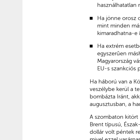
használhatatlan 
Ha jönne orosz o
mint minden más 
kimaradhatna-e M
Ha extrém esetbe
egyszerűen másh
Magyarország vás
EU-s szankciós p
Ha háború van a Köze
veszélybe kerül a ter
bombázta Iránt, akko
augusztusban, a ha
A szombaton kitört h
Brent típusú, Észak-
dollár volt péntek r
mivel ezzel vasárna