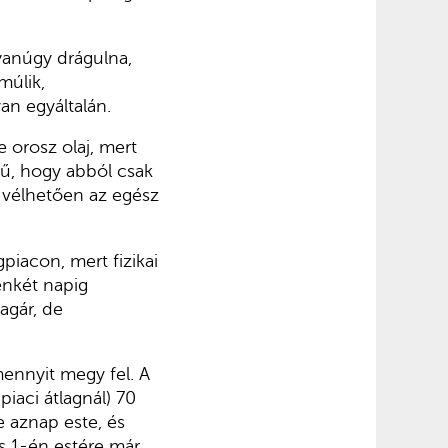
yanúgy drágulna,
múlik,
an egyáltalán.
 orosz olaj, mert
ű, hogy abból csak
n vélhetően az egész
piacon, mert fizikai
zenkét napig
agár, de
mennyit megy fel. A
piaci átlagnál) 70
e aznap este, és
us 1-én estére már