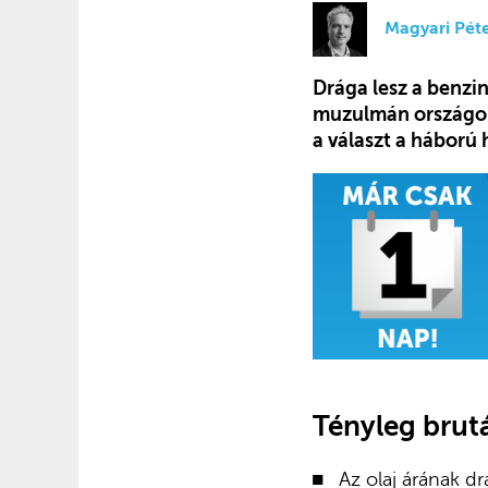
Magyari Pét
Drága lesz a benzin
muzulmán országoka
a választ a háború
Tényleg brutá
Az olaj árának d