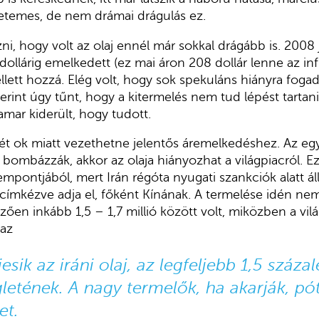
 Tetemes, de nem drámai drágulás ez.
, hogy volt az olaj ennél már sokkal drágább is. 2008 j
ollárig emelkedett (ez mai áron 208 dollár lenne az infl
ett hozzá. Elég volt, hogy sok spekuláns hiányra foga
erint úgy tűnt, hogy a kitermelés nem tud lépést tartani
amar kiderült, hogy tudott.
t ok miatt vezethetne jelentős áremelkedéshez. Az egy
a bombázzák, akkor az olaja hiányozhat a világpiacról. 
mpontjából, mert Irán régóta nyugati szankciók alatt áll,
 átcímkézve adja el, főként Kínának. A termelése idén nem
mzően inkább 1,5 – 1,7 millió között volt, miközben a vil
zaz
esik az iráni olaj, az legfeljebb 1,5 százal
gletének. A nagy termelők, ha akarják, pót
et.