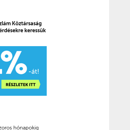
Iszlám Köztársaság
érdésekre keressük
szoros hónapokig