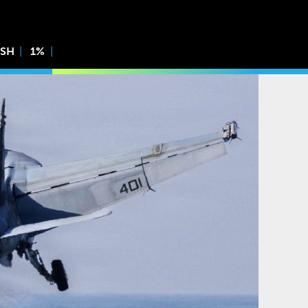
ISH
1%