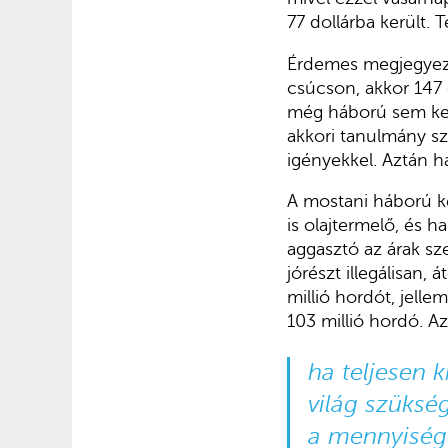
77 dollárba került.
Érdemes megjegyezni
csúcson, akkor 147 d
még háború sem kell
akkori tanulmány sz
igényekkel. Aztán h
A mostani háború ké
is olajtermelő, és h
aggasztó az árak sze
jórészt illegálisan,
millió hordót, jelle
103 millió hordó. A
ha teljesen ki
világ szüksé
a mennyiség