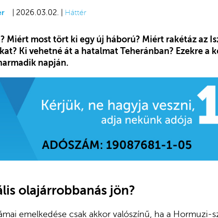
er
| 2026.03.02. |
Háttér
? Miért most tört ki egy új háború? Miért rakétáz az 
t? Ki vehetné át a hatalmat Teheránban? Ezekre a k
 harmadik napján.
lis olajárrobbanás jön?
rámai emelkedése csak akkor valószínű, ha a Hormuzi-