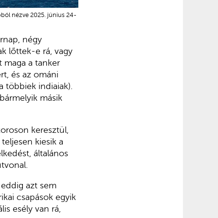
ól nézve 2025. június 24-
árnap, négy
k lőttek-e rá, vagy
ert maga a tanker
rt, és az ománi
 többiek indiaiak).
 bármelyik másik
zoroson keresztül,
teljesen kiesik a
kedést, általános
útvonal.
 eddig azt sem
erikai csapások egyik
is esély van rá,