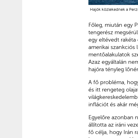
Hajók közlekednek a Perz
Főleg, miután egy P
tengerész megsérült,
egy eltévedt rakéta o
amerikai szankciós 
mentőalakulatok szer
Azaz egyáltalán nem
hajóra tényleg lőn
A fő probléma, hogy
és itt rengeteg olaj
világkereskedelembő
inflációt és akár m
Egyelőre azonban ne
állította az iráni ve
fő célja, hogy Irán 