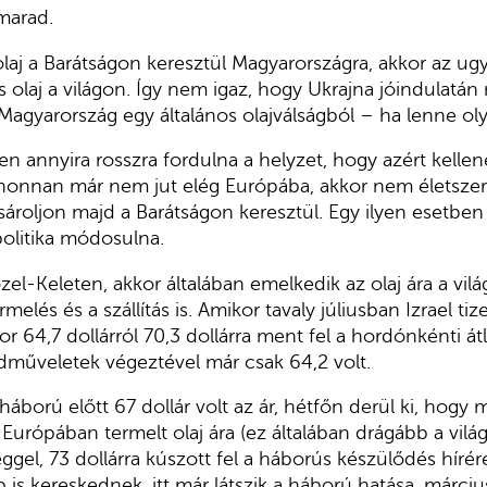
marad.
laj a Barátságon keresztül Magyarországra, akkor az ug
olaj a világon. Így nem igaz, hogy Ukrajna jóindulatán 
agyarország egy általános olajválságból – ha lenne oly
n annyira rosszra fordulna a helyzet, hogy azért kellene
onnan már nem jut elég Európába, akkor nem életszer
ároljon majd a Barátságon keresztül. Egy ilyen esetbe
olitika módosulna.
l-Keleten, akkor általában emelkedik az olaj ára a világ
melés és a szállítás is. Amikor tavaly júliusban Izrael ti
r 64,7 dollárról 70,3 dollárra ment fel a hordónkénti átl
dműveletek végeztével már csak 64,2 volt.
áború előtt 67 dollár volt az ár, hétfőn derül ki, hogy 
Európában termelt olaj ára (ez általában drágább a világ
eggel, 73 dollárra kúszott fel a háborús készülődés hírér
p is kereskednek, itt már látszik a háború hatása, márci