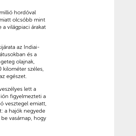
millió hordóval
 miatt olcsóbb mint
 a világpiaci árakat
árata az Indiai-
irátusokban és a
geteg olajnak,
 kilométer széles,
 az egészet.
veszélyes lett a
ión figyelmezteti a
ó vesztegel emiatt,
t: a hajók negyede
k be vasárnap, hogy