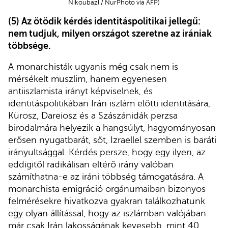
Nikoubazl / NurPhoto via AFP)
(5) Az ötödik kérdés identitáspolitikai jellegű:
nem tudjuk, milyen országot szeretne az irániak
többsége.
A monarchisták ugyanis még csak nem is
mérsékelt muszlim, hanem egyenesen
antiiszlamista irányt képviselnek, és
identitáspolitikában Irán iszlám előtti identitására,
Kürosz, Dareiosz és a Szászánidák perzsa
birodalmára helyezik a hangsúlyt, hagyományosan
erősen nyugatbarát, sőt, Izraellel szemben is baráti
irányultsággal. Kérdés persze, hogy egy ilyen, az
eddigitől radikálisan eltérő irány valóban
számíthatna-e az iráni többség támogatására. A
monarchista emigráció orgánumaiban bizonyos
felmérésekre hivatkozva gyakran találkozhatunk
egy olyan állítással, hogy az iszlámban valójában
már csak Irán lakosságának kevesebb, mint 40