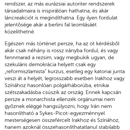
rendszer, az más eurázsiai autoriter rendszerek
társadalmaira is inspirálóan hathatna, és akár
láncreakciót is megindíthatna. Egy ilyen fordulat
jelentősége akár a berlini fal leomlásáét
közelíthetné.
Egészen más történet persze, ha az öt kérdésből
akár csak néhány is rossz irányba fordul, és vagy
fennmarad a rezsim, vagy megbukik ugyan, de
szekuláris demokrácia helyett csak egy
„reformiszlamista” kurzus, esetleg egy katonai junta
veszi át a helyét, legrosszabb esetben Irakhoz vagy
Szíriához hasonlóan polgárháborúba, etnikai
szétszakadásba csúszik az ország. Ennek kapcsán
persze a monarchista ellenzék orgánumai nem
győznek eléggé hangsúlyozni, hogy Irán nem
hasonlítható a Sykes-Picot-egyezménnyel
mesterségesen összefércelt Irakhoz és Szíriához,
hanem azoknál összehasonlíthatatlanul stabilabb