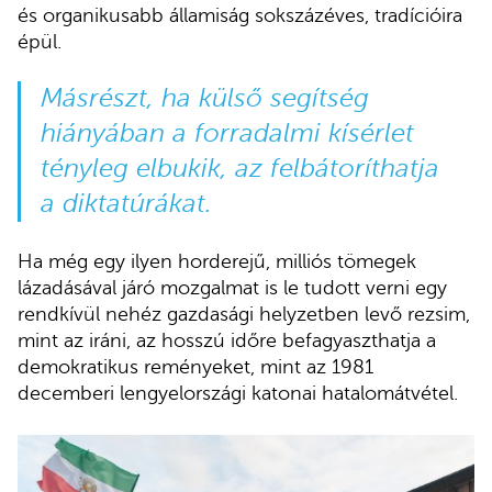
és organikusabb államiság sokszázéves, tradícióira
épül.
Másrészt, ha külső segítség
hiányában a forradalmi kísérlet
tényleg elbukik, az felbátoríthatja
a diktatúrákat.
Ha még egy ilyen horderejű, milliós tömegek
lázadásával járó mozgalmat is le tudott verni egy
rendkívül nehéz gazdasági helyzetben levő rezsim,
mint az iráni, az hosszú időre befagyaszthatja a
demokratikus reményeket, mint az 1981
decemberi lengyelországi katonai hatalomátvétel.