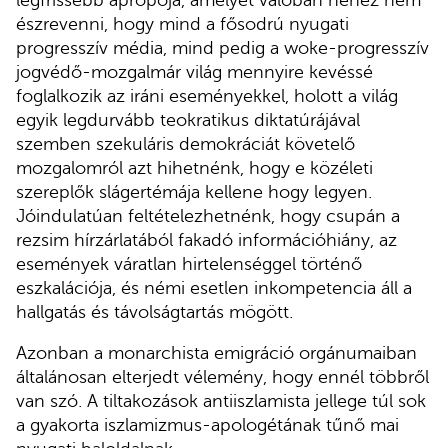
észrevenni, hogy mind a fősodrú nyugati
progresszív média, mind pedig a woke-progresszív
jogvédő-mozgalmár világ mennyire kevéssé
foglalkozik az iráni eseményekkel, holott a világ
egyik legdurvább teokratikus diktatúrájával
szemben szekuláris demokráciát követelő
mozgalomról azt hihetnénk, hogy e közéleti
szereplők slágertémája kellene hogy legyen.
Jóindulatúan feltételezhetnénk, hogy csupán a
rezsim hírzárlatából fakadó információhiány, az
események váratlan hirtelenséggel történő
eszkalációja, és némi esetlen inkompetencia áll a
hallgatás és távolságtartás mögött.
Azonban a monarchista emigráció orgánumaiban
általánosan elterjedt vélemény, hogy ennél többről
van szó. A tiltakozások antiiszlamista jellege túl sok
a gyakorta iszlamizmus-apologétának tűnő mai