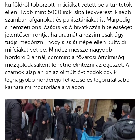
külföldről toborzott milíciákat vetett be a tüntetők
ellen. Több mint 5000 iraki síita fegyverest, kisebb
számban afgánokat és pakisztániakat is. Márpedig,
a nemzeti önállóságra való hivatkozás hitelességét
jelentősen rontja, ha uralmát a rezsim csak úgy
tudja megőrizni, hogy a saját népe ellen külföldi
milíciákat vet be. Mindez messze nagyobb
horderejű annál, semmint a fővárosi értelmiség
mozgolódásaként lehetne elintézni az egészet. A
számok alapján ez az elmúlt évtizedek egyik
legnagyobb horderejű felkelése és legbrutálisabb
karhatalmi megtorlása a világon.