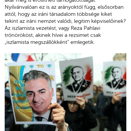
akár meg is erősítheti támogatottságát.
Nyilvánvalóan ez is az arányoktól függ, elsősorban
attól, hogy az iráni társadalom többsége kiket
tekint az iráni nemzet valódi, legitim képviselőinek?
Az iszlamista vezetést, vagy Reza Pahlavi
trónörököst, akinek hívei a rezsimet csak
„iszlamista megszállókként” emlegetik.