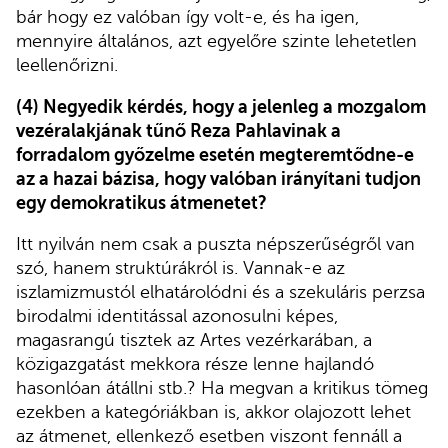
bár hogy ez valóban így volt-e, és ha igen,
mennyire általános, azt egyelőre szinte lehetetlen
leellenőrizni.
(4) Negyedik kérdés, hogy a jelenleg a mozgalom
vezéralakjának tűnő Reza Pahlavinak a
forradalom győzelme esetén megteremtődne-e
az a hazai bázisa, hogy valóban irányítani tudjon
egy demokratikus átmenetet?
Itt nyilván nem csak a puszta népszerűségről van
szó, hanem struktúrákról is. Vannak-e az
iszlamizmustól elhatárolódni és a szekuláris perzsa
birodalmi identitással azonosulni képes,
magasrangú tisztek az Artes vezérkarában, a
közigazgatást mekkora része lenne hajlandó
hasonlóan átállni stb.? Ha megvan a kritikus tömeg
ezekben a kategóriákban is, akkor olajozott lehet
az átmenet, ellenkező esetben viszont fennáll a