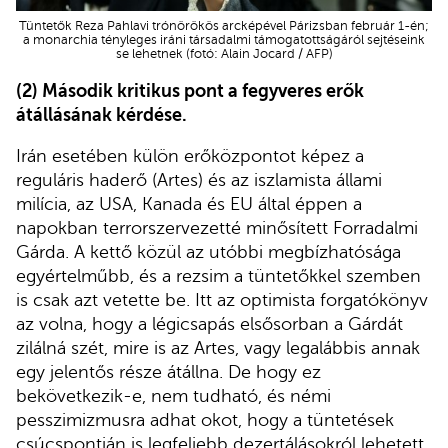
Tüntetők Reza Pahlavi trónörökös arcképével Párizsban február 1-én;
a monarchia tényleges iráni társadalmi támogatottságáról sejtéseink
se lehetnek (fotó: Alain Jocard / AFP)
(2) Második kritikus pont a fegyveres erők
átállásának kérdése.
Irán esetében külön erőközpontot képez a
reguláris haderő (Artes) és az iszlamista állami
milícia, az USA, Kanada és EU által éppen a
napokban terrorszervezetté minősített Forradalmi
Gárda. A kettő közül az utóbbi megbízhatósága
egyértelműbb, és a rezsim a tüntetőkkel szemben
is csak azt vetette be. Itt az optimista forgatókönyv
az volna, hogy a légicsapás elsősorban a Gárdát
zilálná szét, mire is az Artes, vagy legalábbis annak
egy jelentős része átállna. De hogy ez
bekövetkezik-e, nem tudható, és némi
pesszimizmusra adhat okot, hogy a tüntetések
csúcspontján is legfeljebb dezertálásokról lehetett