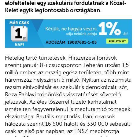
előfeltételei egy szekuláris fordulatnak a Közel-
Kelet egyik legfontosabb országában.
Hetekig tartó tüntetések. Hírszerzési források
szerint január 8-i csúcsponton Teherán utcáin 1,5
millió ember, az ország egész területén, több mint
háromszáz helyszínen 5 millió. Nyíltan az iszlamista
rezsim eltávolítását és szekuláris demokráciát, sőt,
Reza Pahlavi trónörökös visszatérését követelő
jelszavak. Az éles lőszerrel tüzelő karhatalmat
ismételten fegyvertelenül is megfutamító tömegek
elszántsága. Brutális megtorlás. Iráni orvosok
hálózata szerint 16 500 halott és 330 000 sebesült
csak az első pár napban, az ENSZ megbízottja