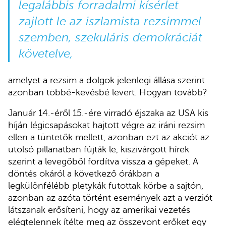
legalábbis forradalmi kísérlet
zajlott le az iszlamista rezsimmel
szemben, szekuláris demokráciát
követelve,
amelyet a rezsim a dolgok jelenlegi állása szerint
azonban többé-kevésbé levert. Hogyan tovább?
Január 14.-éről 15.-ére virradó éjszaka az USA kis
híján légicsapásokat hajtott végre az iráni rezsim
ellen a tüntetők mellett, azonban ezt az akciót az
utolsó pillanatban fújták le, kiszivárgott hírek
szerint a levegőből fordítva vissza a gépeket. A
döntés okáról a következő órákban a
legkülönfélébb pletykák futottak körbe a sajtón,
azonban az azóta történt események azt a verziót
látszanak erősíteni, hogy az amerikai vezetés
elégtelennek ítélte meg az összevont erőket egy