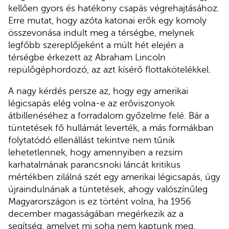
kellően gyors és hatékony csapás végrehajtásához.
Erre mutat, hogy azóta katonai erők egy komoly
összevonása indult meg a térségbe, melynek
legfőbb szereplőjeként a múlt hét elején a
térségbe érkezett az Abraham Lincoln
repülőgéphordozó, az azt kísérő flottakötelékkel.
A nagy kérdés persze az, hogy egy amerikai
légicsapás elég volna-e az erőviszonyok
átbillenéséhez a forradalom győzelme felé. Bár a
tüntetések fő hullámát leverték, a más formákban
folytatódó ellenállást tekintve nem tűnik
lehetetlennek, hogy amennyiben a rezsim
karhatalmának parancsnoki láncát kritikus
mértékben zilálná szét egy amerikai légicsapás, úgy
újraindulnának a tüntetések, ahogy valószínűleg
Magyarországon is ez történt volna, ha 1956
december magasságában megérkezik az a
segítség, amelyet mi soha nem kaptunk meg.