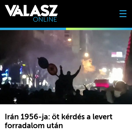
☰
Irán 1956-ja: öt kérdés a levert
forradalom után