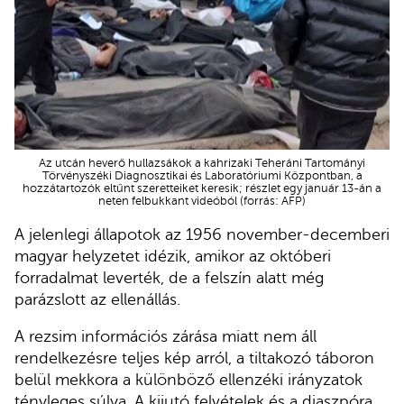
Az utcán heverő hullazsákok a kahrizaki Teheráni Tartományi
Törvényszéki Diagnosztikai és Laboratóriumi Központban, a
hozzátartozók eltűnt szeretteiket keresik; részlet egy január 13-án a
neten felbukkant videóból (forrás: AFP)
A jelenlegi állapotok az 1956 november-decemberi
magyar helyzetet idézik, amikor az októberi
forradalmat leverték, de a felszín alatt még
parázslott az ellenállás.
A rezsim információs zárása miatt nem áll
rendelkezésre teljes kép arról, a tiltakozó táboron
belül mekkora a különböző ellenzéki irányzatok
tényleges súlya. A kijutó felvételek és a diaszpóra