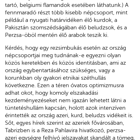
tartó, belgiumi flamandok esetében láthatunk.) A
fennmaradó részt több kisebb népcsoport, mint
például a nyugati határvidéken élő kurdok, a
Pakisztán szomszédságában élő beludzsok, és a
Perzsa-öböl mentén élő arabok teszik ki.
Kérdés, hogy egy rezsimbukás esetén az ország
népcsoportjai meg tudnának-e egyezni olyan
közös keretekben és közös identitásban, ami az
ország egybentartásához szükséges, vagy a
korunkban oly gyakori etnikai széthullás
következne. Ezen a téren óvatos optimizmusra
adhat okot, hogy komoly elszakadási
kezdeményezéseket nem igazán lehetett látni a
tüntetéshullám kapcsán, holott azok intenzíven
érintették az ország azeri, kurd, beludzs vidékeit is.
Sőt, egyes hírek szerint az azeriek fővárosában,
Tabrizben is a Reza Pahlavira hivatkozó, perzsa-
azeri egységre felhívó jelszavakat skandált a tömeg,