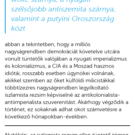
szélsőjobb antiszemita szárnya,
valamint a putyini Oroszország
közt
abban a tekintetben, hogy a milliós
nagyságrendben demokráciát követelve utcára
vonult tüntetők valójában a nyugati imperializmus
és kolonializmus, a CIA és a Moszad hasznos
idiótái, rosszabb esetben ügynökei volnának,
akikkel szemben az őket külföldi milicistákkal
többtízezres nagyságrendben legyilkoltató
iszlamista rezsim képviselné az antikolonialista-
antiimperialista szuverenitást. Akárhogy végződik a
történet, ez sokaknak adhat okot számvetésre a
következő hónapokban-években.
Nyitókép: az iszlamista rezsim ellen tüntető tömeg