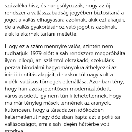
százaléka hisz, és hangsúlyozzák, hogy az új
rendszer a vallásszabadság jegyében biztosítaná a
jogot a vallás elhagyására azoknak, akik ezt akarják,
de a vallás gyakorlásához való jogot is azoknak,
akik ki akarnak tartani mellette.
Hogy ez a szám mennyire valós, szintén nem
tudhatjuk. 1979 előtt a sah rendszere megpróbálta
ilyen jellegű, az iszlámtól elszakadó, szekuláris
perzsa birodalmi hagyományokra áthelyezni az
iráni identitás alapjait, de akkor túl nagy volt a
vidéki vallásos tömegek ellenállása. Azonban tény,
hogy Irán azóta jelentősen modernizálódott,
városiasodott, így nem tűnik lehetetlennek, hogy
ma már tényleg mások lennének az arányok,
különösen, hogy a társadalom időközben
kellemetlenül nagy dózisban kapta azt a politikai
vallásosságot, ami a sah idején háttérbe volt
szorítva.