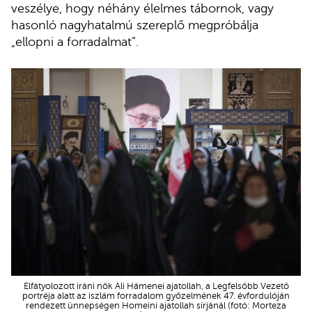
veszélye, hogy néhány élelmes tábornok, vagy
hasonló nagyhatalmú szereplő megpróbálja
„ellopni a forradalmat”.
Elfátyolozott iráni nők Ali Hámenei ajatollah, a Legfelsőbb Vezető
portréja alatt az iszlám forradalom győzelmének 47. évfordulóján
rendezett ünnepségen Homeini ajatollah sírjánál (fotó: Morteza