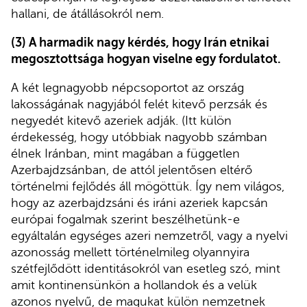
hallani, de átállásokról nem.
(3) A harmadik nagy kérdés, hogy Irán etnikai
megosztottsága hogyan viselne egy fordulatot.
A két legnagyobb népcsoportot az ország
lakosságának nagyjából felét kitevő perzsák és
negyedét kitevő azeriek adják. (Itt külön
érdekesség, hogy utóbbiak nagyobb számban
élnek Iránban, mint magában a független
Azerbajdzsánban, de attól jelentősen eltérő
történelmi fejlődés áll mögöttük. Így nem világos,
hogy az azerbajdzsáni és iráni azeriek kapcsán
európai fogalmak szerint beszélhetünk-e
egyáltalán egységes azeri nemzetről, vagy a nyelvi
azonosság mellett történelmileg olyannyira
szétfejlődött identitásokról van esetleg szó, mint
amit kontinensünkön a hollandok és a velük
azonos nyelvű, de magukat külön nemzetnek