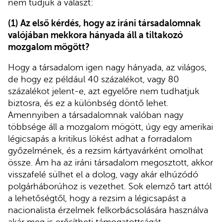
nem tudjuk a választ:
(1) Az első kérdés, hogy az iráni társadalomnak
valójában mekkora hányada áll a tiltakozó
mozgalom mögött?
Hogy a társadalom igen nagy hányada, az világos,
de hogy ez például 40 százalékot, vagy 80
százalékot jelent-e, azt egyelőre nem tudhatjuk
biztosra, és ez a különbség döntő lehet.
Amennyiben a társadalomnak valóban nagy
többsége áll a mozgalom mögött, úgy egy amerikai
légicsapás a kritikus lökést adhat a forradalom
győzelmének, és a rezsim kártyavárként omolhat
össze. Ám ha az iráni társadalom megosztott, akkor
visszafelé sülhet el a dolog, vagy akár elhúzódó
polgárháborúhoz is vezethet. Sok elemző tart attól
a lehetőségtől, hogy a rezsim a légicsapást a
nacionalista érzelmek felkorbácsolására használva