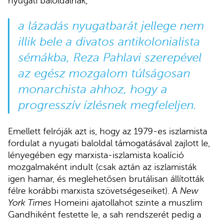
nyugati baloldalnak,
a lázadás nyugatbarát jellege nem
illik bele a divatos antikolonialista
sémákba, Reza Pahlavi szerepével
az egész mozgalom túlságosan
monarchista ahhoz, hogy a
progresszív ízlésnek megfeleljen.
Emellett felróják azt is, hogy az 1979-es iszlamista
fordulat a nyugati baloldal támogatásával zajlott le,
lényegében egy marxista-iszlamista koalíció
mozgalmaként indult (csak aztán az iszlamisták
igen hamar, és meglehetősen brutálisan állították
félre korábbi marxista szövetségeseiket). A
New
York Times
Homeini ajatollahot szinte a muszlim
Gandhiként festette le, a sah rendszerét pedig a