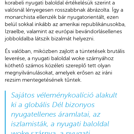
korabeli nyugati baloldal értékelésük szerint a
valósnál lényegesen rosszabbnak ábrázolta. Így a
monarchista ellenzék bár nyugatorientált, ezen
belül sokkal inkább az amerikai republikánusokba,
Izraelbe, valamint az európai bevándorlásellenes
jobboldalba látszik bizalmát helyezni.
És valóban, miközben zajlott a tüntetések brutális
leverése, a nyugati baloldal woke szárnyához
köthető számos közéleti szereplő tett olyan
megnyilvánulásokat, amelyek erősen az iráni
rezsim mentegetésének tűntek.
Sajátos véleménykoalíció alakult
ki a globális Dél bizonyos
nyugatellenes áramlatai, az
iszlamisták, a nyugati baloldal
woke szárnya, a nyugati