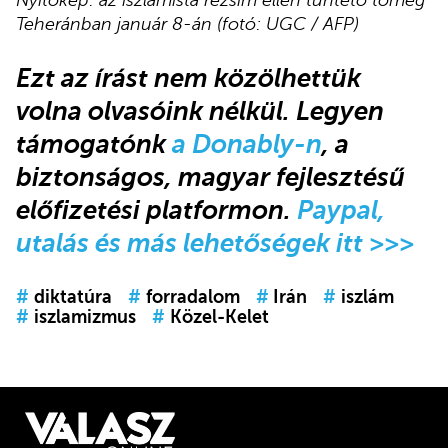
Teheránban január 8-án (fotó: UGC / AFP)
Ezt az írást nem közölhettük
volna olvasóink nélkül. Legyen
támogatónk
a Donably-n
, a
biztonságos, magyar fejlesztésű
előfizetési platformon.
Paypal,
utalás és más lehetőségek itt >>>
#
diktatúra
#
forradalom
#
Irán
#
iszlám
#
iszlamizmus
#
Közel-Kelet