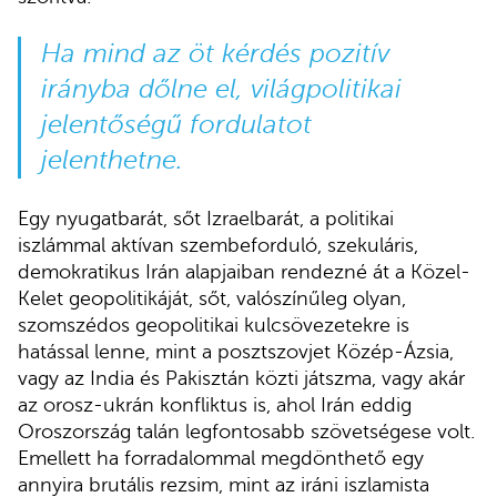
Ha mind az öt kérdés pozitív
irányba dőlne el, világpolitikai
jelentőségű fordulatot
jelenthetne.
Egy nyugatbarát, sőt Izraelbarát, a politikai
iszlámmal aktívan szembeforduló, szekuláris,
demokratikus Irán alapjaiban rendezné át a Közel-
Kelet geopolitikáját, sőt, valószínűleg olyan,
szomszédos geopolitikai kulcsövezetekre is
hatással lenne, mint a posztszovjet Közép-Ázsia,
vagy az India és Pakisztán közti játszma, vagy akár
az orosz-ukrán konfliktus is, ahol Irán eddig
Oroszország talán legfontosabb szövetségese volt.
Emellett ha forradalommal megdönthető egy
annyira brutális rezsim, mint az iráni iszlamista