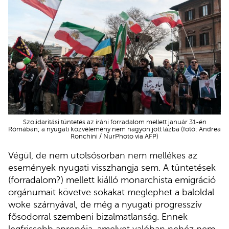
Szolidaritási tüntetés az iráni forradalom mellett január 31-én
Rómában; a nyugati közvélemény nem nagyon jött lázba (fotó: Andrea
Ronchini / NurPhoto via AFP)
Végül, de nem utolsósorban nem mellékes az
események nyugati visszhangja sem. A tüntetések
(forradalom?) mellett kiálló monarchista emigráció
orgánumait követve sokakat meglephet a baloldal
woke szárnyával, de még a nyugati progresszív
fősodorral szembeni bizalmatlanság. Ennek
legfrissebb apropója, amelyet valóban nehéz nem