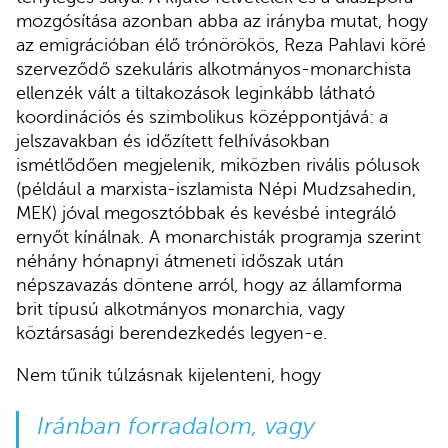
mozgósítása azonban abba az irányba mutat, hogy
az emigrációban élő trónörökös, Reza Pahlavi köré
szerveződő szekuláris alkotmányos-monarchista
ellenzék vált a tiltakozások leginkább látható
koordinációs és szimbolikus középpontjává: a
jelszavakban és időzített felhívásokban
ismétlődően megjelenik, miközben rivális pólusok
(például a marxista-iszlamista Népi Mudzsahedin,
MEK) jóval megosztóbbak és kevésbé integráló
ernyőt kínálnak. A monarchisták programja szerint
néhány hónapnyi átmeneti időszak után
népszavazás döntene arról, hogy az államforma
brit típusú alkotmányos monarchia, vagy
köztársasági berendezkedés legyen-e.
Nem tűnik túlzásnak kijelenteni, hogy
Iránban forradalom, vagy