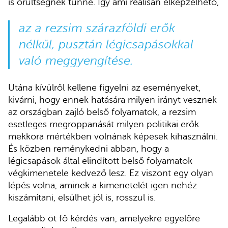
is őrültségnek tűnne. Így ami reálisan elképzelhető,
az a rezsim szárazföldi erők
nélkül, pusztán légicsapásokkal
való meggyengítése.
Utána kívülről kellene figyelni az eseményeket,
kivárni, hogy ennek hatására milyen irányt vesznek
az országban zajló belső folyamatok, a rezsim
esetleges megroppanását milyen politikai erők
mekkora mértékben volnának képesek kihasználni.
És közben reménykedni abban, hogy a
légicsapások által elindított belső folyamatok
végkimenetele kedvező lesz. Ez viszont egy olyan
lépés volna, aminek a kimenetelét igen nehéz
kiszámítani, elsülhet jól is, rosszul is.
Legalább öt fő kérdés van, amelyekre egyelőre