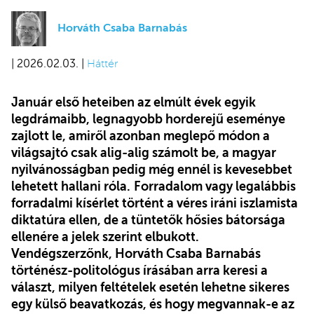
Horváth Csaba Barnabás
| 2026.02.03. |
Háttér
Január első heteiben az elmúlt évek egyik
legdrámaibb, legnagyobb horderejű eseménye
zajlott le, amiről azonban meglepő módon a
világsajtó csak alig-alig számolt be, a magyar
nyilvánosságban pedig még ennél is kevesebbet
lehetett hallani róla.
Forradalom vagy legalábbis
forradalmi kísérlet történt a véres iráni iszlamista
diktatúra ellen, de a tüntetők hősies bátorsága
ellenére a jelek szerint elbukott.
Vendégszerzőnk, Horváth Csaba Barnabás
történész-politológus írásában arra keresi a
választ, milyen feltételek esetén lehetne sikeres
egy külső beavatkozás, és hogy megvannak-e az