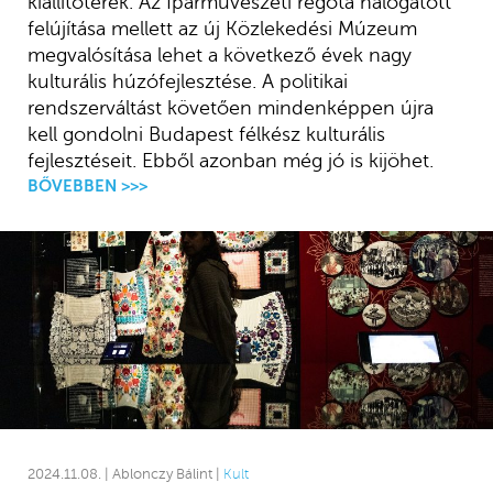
kiállítóterek. Az Iparművészeti régóta halogatott
felújítása mellett az új Közlekedési Múzeum
megvalósítása lehet a következő évek nagy
kulturális húzófejlesztése. A politikai
rendszerváltást követően mindenképpen újra
kell gondolni Budapest félkész kulturális
fejlesztéseit. Ebből azonban még jó is kijöhet.
BŐVEBBEN >>>
2024.11.08. | Ablonczy Bálint |
Kult