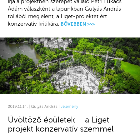
írja a projektben szerepet vállaló Petri Lukács
Ádám válaszként a lapunkban Gulyás András
tollából megjelent, a Liget-projektet ért
konzervatív kritikára.
BŐVEBBEN >>>
2019.11.14. | Gulyás András |
vélemény
Üvöltöző épületek – a Liget-
projekt konzervatív szemmel