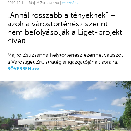
2019.12.11. | Majkó Zsuzsanna |
vélemény
„Annál rosszabb a tényeknek” –
azok a várostörténész szerint
nem befolyásolják a Liget-projekt
híveit
Majkó Zsuzsanna helytörténész ezennel válaszol
a Városliget Zrt. stratégiai igazgatójának soraira.
BŐVEBBEN >>>