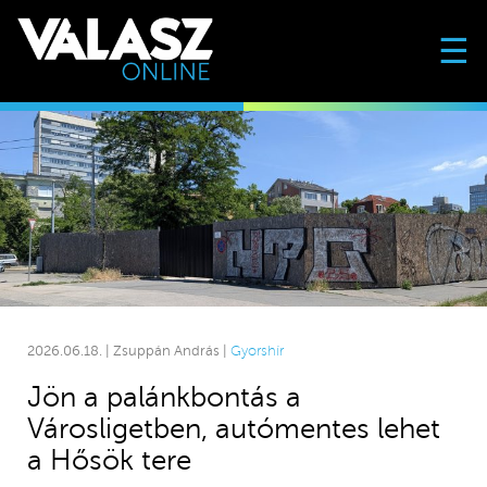
☰
2026.06.18. | Zsuppán András |
Gyorshír
Jön a palánkbontás a
Városligetben, autómentes lehet
a Hősök tere