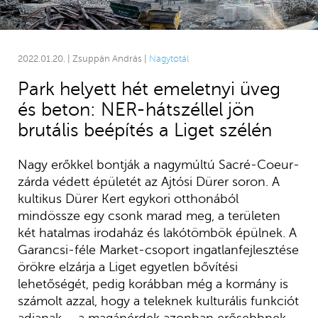
2022.01.20. | Zsuppán András |
Nagytotál
Park helyett hét emeletnyi üveg
és beton: NER-hátszéllel jön
brutális beépítés a Liget szélén
Nagy erőkkel bontják a nagymúltú Sacré-Coeur-
zárda védett épületét az Ajtósi Dürer soron. A
kultikus Dürer Kert egykori otthonából
mindössze egy csonk marad meg, a területen
két hatalmas irodaház és lakótömbök épülnek. A
Garancsi-féle Market-csoport ingatlanfejlesztése
örökre elzárja a Liget egyetlen bővítési
lehetőségét, pedig korábban még a kormány is
számolt azzal, hogy a teleknek kulturális funkciót