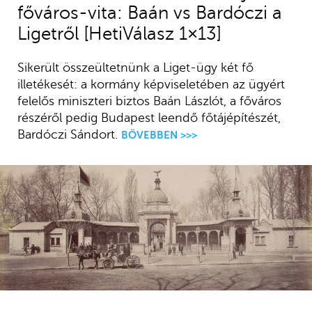
főváros-vita: Baán vs Bardóczi a
Ligetről [HetiVálasz 1×13]
Sikerült összeültetnünk a Liget-ügy két fő
illetékesét: a kormány képviseletében az ügyért
felelős miniszteri biztos Baán Lászlót, a főváros
részéről pedig Budapest leendő főtájépítészét,
Bardóczi Sándort.
BŐVEBBEN >>>