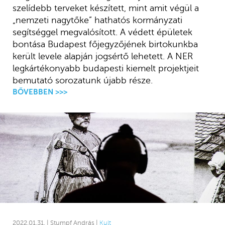
szelídebb terveket készített, mint amit végül a
„nemzeti nagytőke” hathatós kormányzati
segítséggel megvalósított. A védett épületek
bontása Budapest főjegyzőjének birtokunkba
került levele alapján jogsértő lehetett. A NER
legkártékonyabb budapesti kiemelt projektjeit
bemutató sorozatunk újabb része.
BŐVEBBEN >>>
2022.01.31. | Stumpf András |
Kult