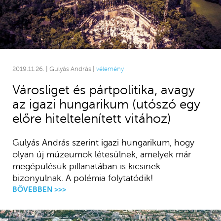
2019.11.26. | Gulyás András |
vélemény
Városliget és pártpolitika, avagy
az igazi hungarikum (utószó egy
előre hiteltelenített vitához)
Gulyás András szerint igazi hungarikum, hogy
olyan új múzeumok létesülnek, amelyek már
megépülésük pillanatában is kicsinek
bizonyulnak. A polémia folytatódik!
BŐVEBBEN >>>