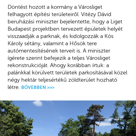
Döntést hozott a kormány a Városliget
felhagyott építési területeiről. Vitézy Dávid
beruházási miniszter bejelentette, hogy a Liget
Budapest projektben tervezett épületek helyét
visszaadják a parknak, és kidolgozzák a Kós
Károly sétány, valamint a Hősök tere
autómentesítésének terveit is. A miniszter
ígérete szerint befejezik a teljes Városliget
rekonstrukcióját. Ahogy korábban írtuk: a
palánkkal körülvett területek parkosításával közel
négy hektár teljesértékű zöldterület hozható
létre.
BŐVEBBEN >>>