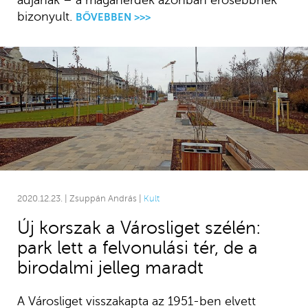
adjanak – a magánérdek azonban erősebbnek
bizonyult.
BŐVEBBEN >>>
2020.12.23. | Zsuppán András |
Kult
Új korszak a Városliget szélén:
park lett a felvonulási tér, de a
birodalmi jelleg maradt
A Városliget visszakapta az 1951-ben elvett