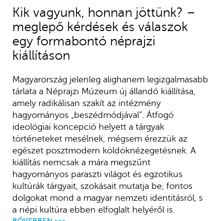
Kik vagyunk, honnan jöttünk? –
meglepő kérdések és válaszok
egy formabontó néprajzi
kiállításon
Magyarország jelenleg alighanem legizgalmasabb
tárlata a Néprajzi Múzeum új állandó kiállítása,
amely radikálisan szakít az intézmény
hagyományos „beszédmódjával”. Átfogó
ideológiai koncepció helyett a tárgyak
történeteket mesélnek, mégsem érezzük az
egészet posztmodern köldöknézegetésnek. A
kiállítás nemcsak a mára megszűnt
hagyományos paraszti világot és egzotikus
kultúrák tárgyait, szokásait mutatja be, fontos
dolgokat mond a magyar nemzeti identitásról, s
a népi kultúra ebben elfoglalt helyéről is.
BŐVEBBEN >>>