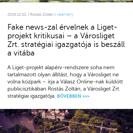
2019.12.02. | Rostás Zoltán |
vélemény
Fake news-zal érvelnek a Liget-
projekt kritikusai – a Városliget
Zrt. stratégiai igazgatója is beszáll
a vitába
A Liget-projekt alapérv-rendszere soha nem
tartalmazott olyan állítást, hogy a Városliget ne
volna közpark – írja a Válasz Online-nak küldött
publicisztikában Rostás Zoltán, a Városliget Zrt.
stratégiai igazgatója.
BŐVEBBEN >>>