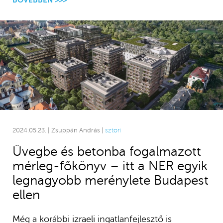
2024.05.23. | Zsuppán András |
sztori
Üvegbe és betonba fogalmazott
mérleg-főkönyv – itt a NER egyik
legnagyobb merénylete Budapest
ellen
Még a korábbi izraeli ingatlanfejlesztő is