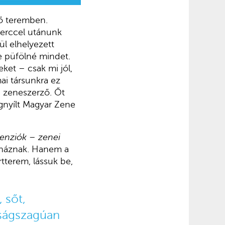
ő teremben.
erccel utánunk
ül elhelyezett
re püfölné mindet.
ket – csak mi jól,
i társunkra ez
 zeneszerző. Őt
egnyílt Magyar Zene
nziók – zenei
eháznak. Hanem a
rtterem, lássuk be,
 sőt,
dságszagúan