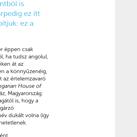
tból is
rpedig ez itt
tjuk: ez a
er éppen csak
l, ha tudsz angolul,
éken át az
zen a könnyűzenéig,
nt az értelemzavaró
garian House of
áz, Magyarország.
gától is, hogy a
ugárzó
év dukált volna (így
etetlenek.
tént