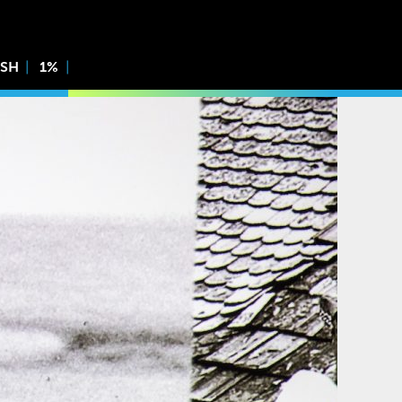
ISH
1%