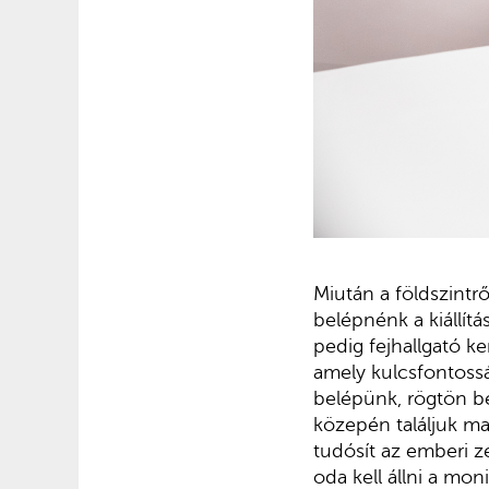
Miután a földszintr
belépnénk a kiállít
pedig fejhallgató ke
amely kulcsfontossá
belépünk, rögtön b
közepén találjuk mag
tudósít az emberi z
oda kell állni a mo