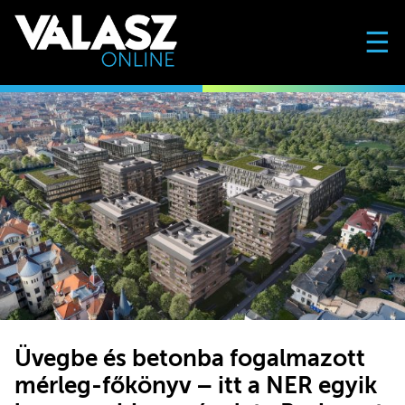
☰
Üvegbe és betonba fogalmazott
mérleg-főkönyv – itt a NER egyik