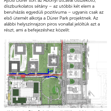
Ajtósi Dürer sort az Abonyi utcával összekötő,
díszburkolatos sétány – az utóbbi két elem a
beruházás egyedüli pozitívuma – ugyanis csak az
első ütemét alkotja a Dürer Park projektnek. Az
alábbi helyszínrajzon piros vonallal jelöltük azt a
részt, ami a befejezéshez közelít: