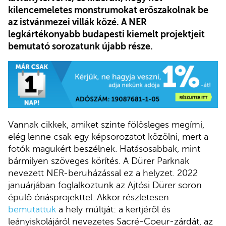
kilencemeletes monstrumokat erőszakolnak be
az istvánmezei villák közé. A NER
legkártékonyabb budapesti kiemelt projektjeit
bemutató sorozatunk újabb része.
Vannak cikkek, amiket szinte fölösleges megírni,
elég lenne csak egy képsorozatot közölni, mert a
fotók magukért beszélnek. Hatásosabbak, mint
bármilyen szöveges körítés. A Dürer Parknak
nevezett NER-beruházással ez a helyzet. 2022
januárjában foglalkoztunk az Ajtósi Dürer soron
épülő óriásprojekttel. Akkor részletesen
bemutattuk
a hely múltját: a kertjéről és
leányiskolájáról nevezetes Sacré-Coeur-zárdát, az