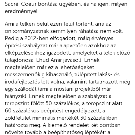
Sacré-Coeur bontása ügyében, és ha igen, milyen
eredménnyel.
Ami a telken belül ezen felül történt, arra az
önkormányzatnak semmilyen ráhatása nem volt.
Pedig a 2012-ben elfogadott, máig érvényes
építési szabályzat már alapvetően azokhoz az
elképzelésekhez igazodott, amelyeket a telek előző
tulajdonosa, Ehud Amir javasolt. Ennek
megfelelően már ez a lehetőségeket
messzemenőkig kihasználó, túlépített lakás- és
irodafejlesztés lett volna, valamint tartalmazott még
egy szállodát (ami a mostani projektből már
hiányzik). Ennek megfelelően a szabályzat a
terepszint fölött 50 százalékos, a terepszint alatt
60 százalékos beépítést engedélyezett, a
zöldfelület minimális mértékét 30 százalékban
határozta meg. A kiemelő rendelet két pontban
növelte tovább a beépíthetőség léptékét: a