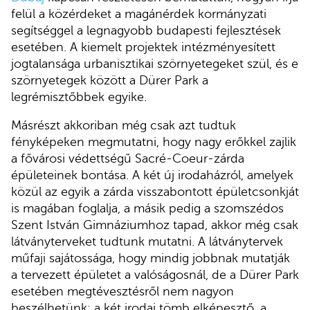
felül a közérdeket a magánérdek kormányzati
segítséggel a legnagyobb budapesti fejlesztések
esetében. A kiemelt projektek intézményesített
jogtalansága urbanisztikai szörnyetegeket szül, és e
szörnyetegek között a Dürer Park a
legrémisztőbbek egyike.
Másrészt akkoriban még csak azt tudtuk
fényképeken megmutatni, hogy nagy erőkkel zajlik
a fővárosi védettségű Sacré-Coeur-zárda
épületeinek bontása. A két új irodaházról, amelyek
közül az egyik a zárda visszabontott épületcsonkját
is magában foglalja, a másik pedig a szomszédos
Szent István Gimnáziumhoz tapad, akkor még csak
látványterveket tudtunk mutatni. A látványtervek
műfaji sajátossága, hogy mindig jobbnak mutatják
a tervezett épületet a valóságosnál, de a Dürer Park
esetében megtévesztésről nem nagyon
beszélhetünk: a két irodai tömb elképesztő, a