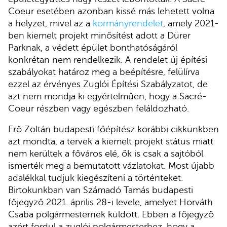
Coeur esetében azonban kissé más lehetett volna
a helyzet, mivel az a
kormányrendelet
, amely 2021-
ben kiemelt projekt minősítést adott a Dürer
Parknak, a védett épület bonthatóságáról
konkrétan nem rendelkezik. A rendelet új építési
szabályokat határoz meg a beépítésre, felülírva
ezzel az érvényes Zuglói Építési Szabályzatot, de
azt nem mondja ki egyértelműen, hogy a Sacré-
Coeur részben vagy egészben feláldozható.
Erő Zoltán budapesti főépítész korábbi cikkünkben
azt mondta, a tervek a kiemelt projekt státus miatt
nem kerültek a főváros elé, ők is csak a sajtóból
ismerték meg a bemutatott vázlatokat. Most újabb
adalékkal tudjuk kiegészíteni a történteket.
Birtokunkban van Számadó Tamás budapesti
főjegyző 2021. április 28-i levele, amelyet Horváth
Csaba polgármesternek küldött. Ebben a főjegyző
azért fordul a zuglói polgármesterhez, hogy a