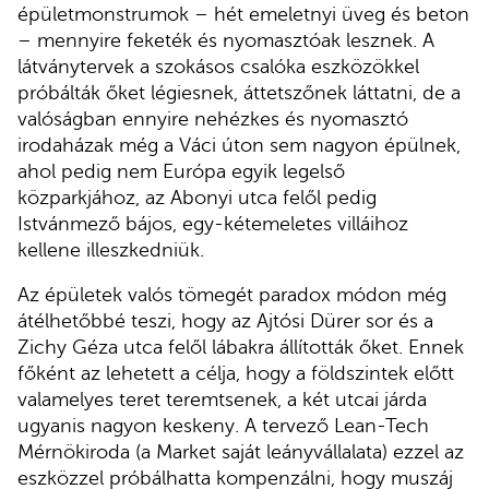
épületmonstrumok – hét emeletnyi üveg és beton
– mennyire feketék és nyomasztóak lesznek. A
látványtervek a szokásos csalóka eszközökkel
próbálták őket légiesnek, áttetszőnek láttatni, de a
valóságban ennyire nehézkes és nyomasztó
irodaházak még a Váci úton sem nagyon épülnek,
ahol pedig nem Európa egyik legelső
közparkjához, az Abonyi utca felől pedig
Istvánmező bájos, egy-kétemeletes villáihoz
kellene illeszkedniük.
Az épületek valós tömegét paradox módon még
átélhetőbbé teszi, hogy az Ajtósi Dürer sor és a
Zichy Géza utca felől lábakra állították őket. Ennek
főként az lehetett a célja, hogy a földszintek előtt
valamelyes teret teremtsenek, a két utcai járda
ugyanis nagyon keskeny. A tervező Lean-Tech
Mérnökiroda (a Market saját leányvállalata) ezzel az
eszközzel próbálhatta kompenzálni, hogy muszáj