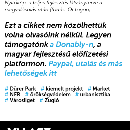
Nyitókép: a teljes fejlesztés látványterve a
megvalósulás után (forrás: Octogon)
Ezt a cikket
nem közölhettük
volna olvasóink nélkül.
Legyen
támogatónk
a Donably-n
, a
magyar fejlesztésű előfizetési
platformon.
Paypal, utalás és más
lehetőségek itt
#
Dürer Park
#
kiemelt projekt
#
Market
#
NER
#
örökségvédelem
#
urbanisztika
#
Városliget
#
Zugló