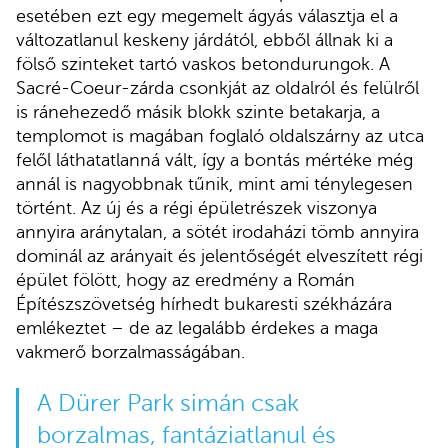
esetében ezt egy megemelt ágyás választja el a
változatlanul keskeny járdától, ebből állnak ki a
fölső szinteket tartó vaskos betondurungok. A
Sacré-Coeur-zárda csonkját az oldalról és felülről
is ránehezedő másik blokk szinte betakarja, a
templomot is magában foglaló oldalszárny az utca
felől láthatatlanná vált, így a bontás mértéke még
annál is nagyobbnak tűnik, mint ami ténylegesen
történt. Az új és a régi épületrészek viszonya
annyira aránytalan, a sötét irodaházi tömb annyira
dominál az arányait és jelentőségét elveszített régi
épület fölött, hogy az eredmény a Román
Építészszövetség hírhedt bukaresti székházára
emlékeztet – de az legalább érdekes a maga
vakmerő borzalmasságában.
A Dürer Park simán csak
borzalmas, fantáziatlanul és