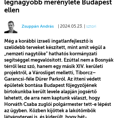
legnagyobb merénylete Budapest
ellen
Zsuppán András
| 2024.05.23. |
sztori
Még a korábbi izraeli ingatlanfejlesztő is
szelídebb terveket készített, mint amit végül a
„nemzeti nagytőke” hathatós kormányzati
segítséggel megvalósított. Ezúttal nem a Bosnyák
térről lesz szó, hanem egy másik XIV. kerületi
projektről, a Városliget melletti, Tiborcz–
Garancsi-féle Dürer Parkról. Az itteni védett
épületek bontása Budapest főjegyzőjének
birtokunkba került levele alapján jogsértő
lehetett, de arra nem kaptunk választ, hogy
Horváth Csaba zuglói polgármester tett-e lépést
az ügyben. Közben kijöttek a lakótömbök
látványtervei is, és kiderült, hogy hét-