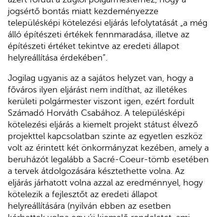
jogsértő bontás miatt kezdeményezze
településképi kötelezési eljárás lefolytatását „a még
álló építészeti értékek fennmaradása, illetve az
építészeti értéket tekintve az eredeti állapot
helyreállítása érdekében”.
Jogilag ugyanis az a sajátos helyzet van, hogy a
főváros ilyen eljárást nem indíthat, az illetékes
kerületi polgármester viszont igen, ezért fordult
Számadó Horváth Csabához. A településképi
kötelezési eljárás a kiemelt projekt státust élvező
projekttel kapcsolatban szinte az egyetlen eszköz
volt az érintett két önkormányzat kezében, amely a
beruházót legalább a Sacré-Coeur-tömb esetében
a tervek átdolgozására késztethette volna. Az
eljárás járhatott volna azzal az eredménnyel, hogy
kötelezik a fejlesztőt az eredeti állapot
helyreállítására (nyilván ebben az esetben