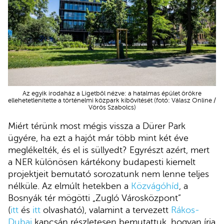
Az egyik irodaház a Ligetből nézve: a hatalmas épület örökre
ellehetetlenítette a történelmi közpark kibővítését (fotó: Válasz Online /
Vörös Szabolcs)
Miért térünk most mégis vissza a Dürer Park
ügyére, ha ezt a hajót már több mint két éve
meglékelték, és el is süllyedt? Egyrészt azért, mert
a NER különösen kártékony budapesti kiemelt
projektjeit bemutató sorozatunk nem lenne teljes
nélküle. Az elmúlt hetekben a
Közvágóhíd
, a
Bosnyák tér mögötti „Zugló Városközpont”
(
itt
és
itt
olvasható), valamint a tervezett
Rákos-
Dubaj
kapcsán részletesen bemutattuk, hogyan írja