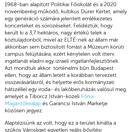
1968-ban alapított Politikai Főiskolát és a 2020
novemberéig működő, kultikus Dürer Kertet, amely
egy generáció számára jelentett emlékezetes
koncerteket és sörözéseket. Felidéztük, hogy
került ki a 3,7 hektáros, nagy értékű telek a
köztulajdonból, mivel az ELTÉ-nek az állam már
akkoriban sem biztosított forrást a Múzeum körúti
campus felújítására, ezért kénytelen volt itteni
ingatlanát eladni egy izraeli ingatlanfejlesztőnek.
Azt mondtuk akkor: történelmi bűn Budapest
ellen, hogy az állam letett a korábban tervezett
visszavásárlásról, és helyette erős kormányzati
hátszéllel egy iroda- és lakóberuházás valósul meg,
amelyet a Tiborcz István-közeli
Főnix
Magántőkealap
és Garancsi István Marketje
közösen jegyez.
Alaptézisünk az volt, hogy ez a terület kínálta a
szűkös Városliget egyetlen reális bővítési