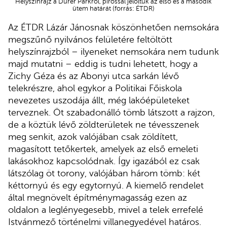
Helyszínrajz a Dürer Parkról, pirossal jelöltük az első és a második
ütem határát (forrás: ÉTDR)
Az ÉTDR Lázár Jánosnak köszönhetően nemsokára
megszűnő nyilvános felületére feltöltött
helyszínrajzból – ilyeneket nemsokára nem tudunk
majd mutatni – eddig is tudni lehetett, hogy a
Zichy Géza és az Abonyi utca sarkán lévő
telekrészre, ahol egykor a Politikai Főiskola
nevezetes uszodája állt, még lakóépületeket
terveznek. Öt szabadonálló tömb látszott a rajzon,
de a köztük lévő zöldterületek ne tévesszenek
meg senkit, azok valójában csak zöldített,
magasított tetőkertek, amelyek az első emeleti
lakásokhoz kapcsolódnak. Így igazából ez csak
látszólag öt torony, valójában három tömb: két
kéttornyú és egy egytornyú. A kiemelő rendelet
által megnövelt építménymagasság ezen az
oldalon a leglényegesebb, mivel a telek errefelé
Istvánmező történelmi villanegyedével határos.