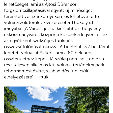
lehetőségét, ami az Ajtósi Dürer sor
forgalomcsillapításával együtt új minőséget
teremtett volna a környéken, és lehetővé tette
volna a zöldterület kivezetését a Thököly út
irányába. „A Városliget túl kicsi ahhoz, hogy egy
ekkora nagyváros központi közparkja legyen, és ez
az egyébként szükséges funkciók
összezsúfolódását okozza. A Ligetet itt 3,7 hektárral
lehetett volna kibővíteni, ami a 80 hektáros
összterülethez képest látszólag nem sok, de ez a
rész teljesen alkalmas lett volna a történelmi park
tehermentesítésére, szabadidős funkciók
elhelyezésére” – írtuk.