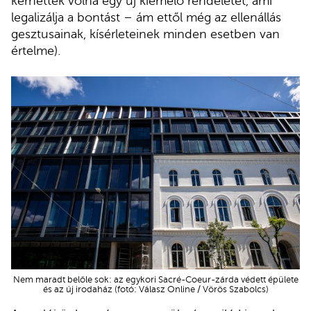
kérhettek volna egy új kiemelő rendeletet, ami
legalizálja a bontást – ám ettől még az ellenállás
gesztusainak, kísérleteinek minden esetben van
értelme).
Nem maradt belőle sok: az egykori Sacré-Coeur-zárda védett épülete
és az új irodaház (fotó: Válasz Online / Vörös Szabolcs)