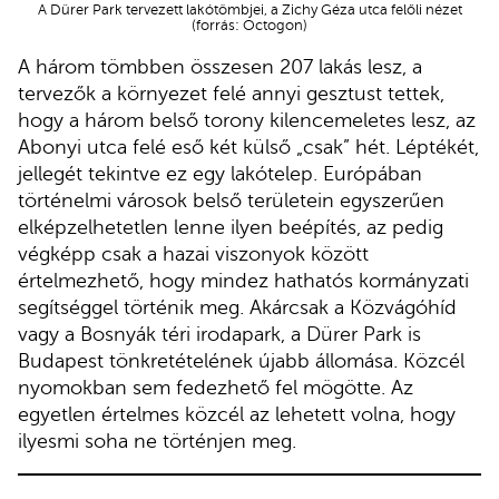
A Dürer Park tervezett lakótömbjei, a Zichy Géza utca felőli nézet
(forrás: Octogon)
A három tömbben összesen 207 lakás lesz, a
tervezők a környezet felé annyi gesztust tettek,
hogy a három belső torony kilencemeletes lesz, az
Abonyi utca felé eső két külső „csak” hét. Léptékét,
jellegét tekintve ez egy lakótelep. Európában
történelmi városok belső területein egyszerűen
elképzelhetetlen lenne ilyen beépítés, az pedig
végképp csak a hazai viszonyok között
értelmezhető, hogy mindez hathatós kormányzati
segítséggel történik meg. Akárcsak a Közvágóhíd
vagy a Bosnyák téri irodapark, a Dürer Park is
Budapest tönkretételének újabb állomása. Közcél
nyomokban sem fedezhető fel mögötte. Az
egyetlen értelmes közcél az lehetett volna, hogy
ilyesmi soha ne történjen meg.