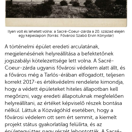
Ilyen volt és lehetett volna: a Sacré-Coeur-zárda a 20. század elején
egy képeslapon (forrás: Fővárosi Szabó Ervin Könyvtár)
A történelmi épület eredeti arculatának,
megjelenésének helyreállítása a befektetőnek
jogszabályi kötelezettsége lett volna. A Sacré-
Coeur-zárda ugyanis fővárosi védelem alatt állt, és
a főváros még a Tarlós-érában elfogadott, teljesen
korrekt 2017-es értékvédelmi rendelete kimondja,
hogy a védett épületeket hiteles állapotban kell
megőrizni, vagy eredeti állapotuknak megfelelően
helyreállítani, az értéket képviselő részek bontása
nélkül. Láttuk a Közvágóhíd esetében, hogy a
fővárosi védelem ott sem ért semmit, a kiemelt
projekt státus gyakorlatilag felülírta, és az
épületegyüttes nagy részét lebontották. A Sacré-