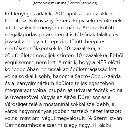
(fotó: Válasz Online / Vörös Szabolcs)
Két lényeges adalék: 2011 áprilisában az akkori
főépítész, Krikovszky Péter a képviselőtestületnek
adott szakvéleményében már az Amirral kötött
megállapodás paramétereit is túlzónak találta, és
javasolta, hogy a terepszint fölötti beépítés
mértékét csökkentsék le 40 százalékra, a
zöldfelületet növeljék szintén 40 százalékra. Ebből
végül semmi nem lett. A másik, hogy a NER előtti
koncepcióban nemcsak az épületmagasság lett
volna sokkal kisebb, hanem a Sacré-Coeur-zárda
és a leánygimnázium épülete teljes egészében
megmaradt volna, csupán az udvarát fedték volna
le üvegtetővel. Vagyis az Ajtósi Dürer sor és a
Városliget felé a mostaninál sokkal szelídebb, a
város hagyományait jobban tisztelő nézet látszott
volna, mint ami végül megvalósult. (A Szent István
Gimnáziumhoz e szerint is egy nagy, H-alakú