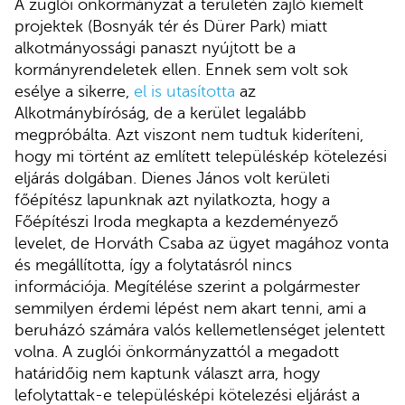
A zuglói önkormányzat a területén zajló kiemelt
projektek (Bosnyák tér és Dürer Park) miatt
alkotmányossági panaszt nyújtott be a
kormányrendeletek ellen. Ennek sem volt sok
esélye a sikerre,
el is utasította
az
Alkotmánybíróság, de a kerület legalább
megpróbálta. Azt viszont nem tudtuk kideríteni,
hogy mi történt az említett településkép kötelezési
eljárás dolgában. Dienes János volt kerületi
főépítész lapunknak azt nyilatkozta, hogy a
Főépítészi Iroda megkapta a kezdeményező
levelet, de Horváth Csaba az ügyet magához vonta
és megállította, így a folytatásról nincs
információja. Megítélése szerint a polgármester
semmilyen érdemi lépést nem akart tenni, ami a
beruházó számára valós kellemetlenséget jelentett
volna. A zuglói önkormányzattól a megadott
határidőig nem kaptunk választ arra, hogy
lefolytattak-e településképi kötelezési eljárást a