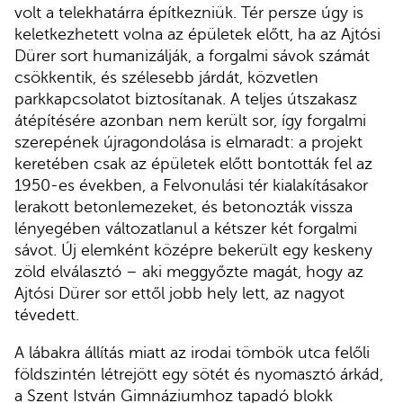
volt a telekhatárra építkezniük. Tér persze úgy is
keletkezhetett volna az épületek előtt, ha az Ajtósi
Dürer sort humanizálják, a forgalmi sávok számát
csökkentik, és szélesebb járdát, közvetlen
parkkapcsolatot biztosítanak. A teljes útszakasz
átépítésére azonban nem került sor, így forgalmi
szerepének újragondolása is elmaradt: a projekt
keretében csak az épületek előtt bontották fel az
1950-es években, a Felvonulási tér kialakításakor
lerakott betonlemezeket, és betonozták vissza
lényegében változatlanul a kétszer két forgalmi
sávot. Új elemként középre bekerült egy keskeny
zöld elválasztó – aki meggyőzte magát, hogy az
Ajtósi Dürer sor ettől jobb hely lett, az nagyot
tévedett.
A lábakra állítás miatt az irodai tömbök utca felőli
földszintén létrejött egy sötét és nyomasztó árkád,
a Szent István Gimnáziumhoz tapadó blokk