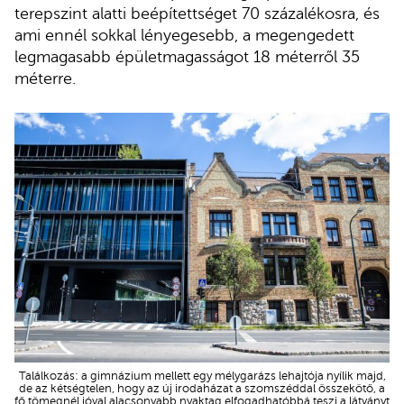
terepszint alatti beépítettséget 70 százalékosra, és
ami ennél sokkal lényegesebb, a megengedett
legmagasabb épületmagasságot 18 méterről 35
méterre.
Találkozás: a gimnázium mellett egy mélygarázs lehajtója nyílik majd,
de az kétségtelen, hogy az új irodaházat a szomszéddal összekötő, a
fő tömegnél jóval alacsonyabb nyaktag elfogadhatóbbá teszi a látványt