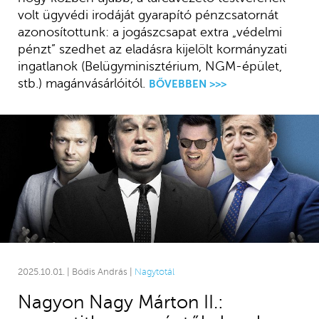
volt ügyvédi irodáját gyarapító pénzcsatornát
azonosítottunk: a jogászcsapat extra „védelmi
pénzt” szedhet az eladásra kijelölt kormányzati
ingatlanok (Belügyminisztérium, NGM-épület,
stb.) magánvásárlóitól.
BŐVEBBEN >>>
2025.10.01. | Bódis András |
Nagytotál
Nagyon Nagy Márton II.: