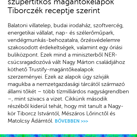
szupertitkos magántőkelapok
Tiborczék receptje szerint
Balatoni villatelep, budai irodaház, szoftvercég,
energetikai vállalat, nap- és szélerőműpark,
vendégmunkás-behozatalra, őrzésvédelemre
szakosodott érdekeltségek, valamint egy óriási
buliközpont. Ezek mind a miniszterből NER-
csúcsragadozóvá vált Nagy Márton családjához
köthető Trustify-magántőkealapok
szerzeményei. Ezek az alapok úgy szívják
magukba a nemzetgazdasági tárcától származó
állami tőkét – több tízmilliárdos nagyságrendben
–, mint szivacs a vizet. Cikkünk második
részéből kiderül tehát, hogy mit tanult a Nagy-
kör Tiborcz Istvántól, Mészáros Lőrinctől és
Matolcsy Ádámtól.
BŐVEBBEN >>>