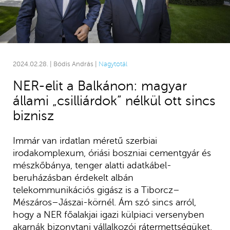
2024.02.28. | Bódis András |
Nagytotál
NER-elit a Balkánon: magyar
állami „csilliárdok” nélkül ott sincs
biznisz
Immár van irdatlan méretű szerbiai
irodakomplexum, óriási boszniai cementgyár és
mészkőbánya, tenger alatti adatkábel-
beruházásban érdekelt albán
telekommunikációs gigász is a Tiborcz–
Mészáros–Jászai-körnél. Ám szó sincs arról,
hogy a NER főalakjai igazi külpiaci versenyben
akarnák bizonytani vállalkozói rátermettségüket.