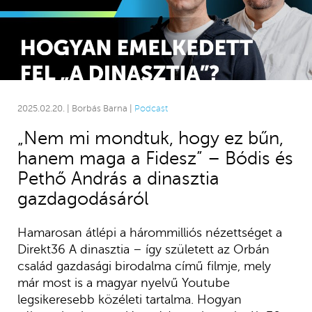
2025.02.20. | Borbás Barna |
Podcast
„Nem mi mondtuk, hogy ez bűn,
hanem maga a Fidesz” – Bódis és
Pethő András a dinasztia
gazdagodásáról
Hamarosan átlépi a hárommilliós nézettséget a
Direkt36 A dinasztia – így született az Orbán
család gazdasági birodalma című filmje, mely
már most is a magyar nyelvű Youtube
legsikeresebb közéleti tartalma. Hogyan