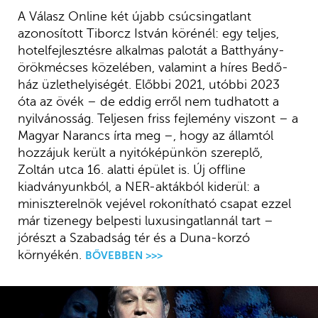
A Válasz Online két újabb csúcsingatlant
azonosított Tiborcz István körénél: egy teljes,
hotelfejlesztésre alkalmas palotát a Batthyány-
örökmécses közelében, valamint a híres Bedő-
ház üzlethelyiségét. Előbbi 2021, utóbbi 2023
óta az övék – de eddig erről nem tudhatott a
nyilvánosság. Teljesen friss fejlemény viszont – a
Magyar Narancs írta meg –, hogy az államtól
hozzájuk került a nyitóképünkön szereplő,
Zoltán utca 16. alatti épület is. Új offline
kiadványunkból, a NER-aktákból kiderül: a
miniszterelnök vejével rokonítható csapat ezzel
már tizenegy belpesti luxusingatlannál tart –
jórészt a Szabadság tér és a Duna-korzó
környékén.
BŐVEBBEN >>>