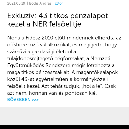
2021.05.19. | Bódis András |
sztori
Exkluzív: 43 titkos pénzalapot
kezel a NER felsőelitje
Noha a Fidesz 2010 előtt mindennek elhordta az
offshore-ozó vállalkozókat, és megígérte, hogy
száműzi a gazdasági életből a
tulajdonosrejtegető cégformákat, a Nemzeti
Együttműködés Rendszere mégis létrehozta a
maga titkos pénzeszsákjait. A magántőkealapok
közül 43-at egyértelműen a kormányközeli
felsőelit kezel. Azt tehát tudjuk, „hol a lé”. Csak
azt nem, honnan van és pontosan kié.
BŐVEBBEN >>>