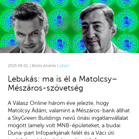
2025.09.01. | Bódis András |
sztori
Lebukás: ma is él a Matolcsy–
Mészáros-szövetség
A Válasz Online három éve jelezte, hogy
Matolcsy Ádám, valamint a Mészáros-bank állhat
a SkyGreen Buildings nevű óriási ingatlanvállalat
mögött (amely volt MNB-épületeket, a budai
Duna-part Infoparkjának felét és a Váci úti