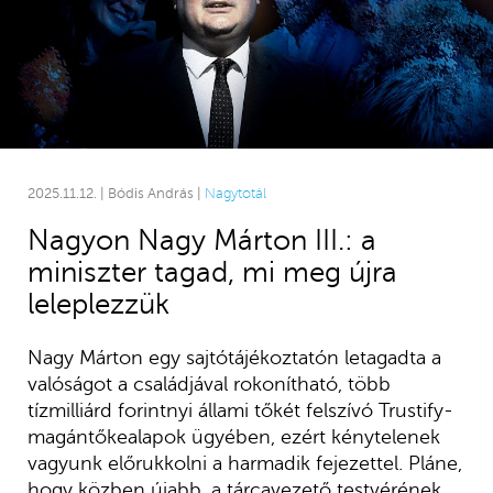
2025.11.12. | Bódis András |
Nagytotál
Nagyon Nagy Márton III.: a
miniszter tagad, mi meg újra
leleplezzük
Nagy Márton egy sajtótájékoztatón letagadta a
valóságot a családjával rokonítható, több
tízmilliárd forintnyi állami tőkét felszívó Trustify-
magántőkealapok ügyében, ezért kénytelenek
vagyunk előrukkolni a harmadik fejezettel. Pláne,
hogy közben újabb, a tárcavezető testvérének