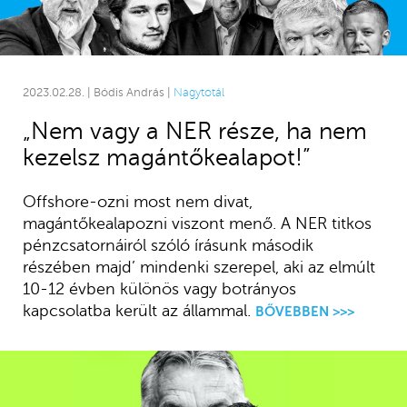
2023.02.28. | Bódis András |
Nagytotál
„Nem vagy a NER része, ha nem
kezelsz magántőkealapot!”
Offshore-ozni most nem divat,
magántőkealapozni viszont menő. A NER titkos
pénzcsatornáiról szóló írásunk második
részében majd’ mindenki szerepel, aki az elmúlt
10-12 évben különös vagy botrányos
kapcsolatba került az állammal.
BŐVEBBEN >>>