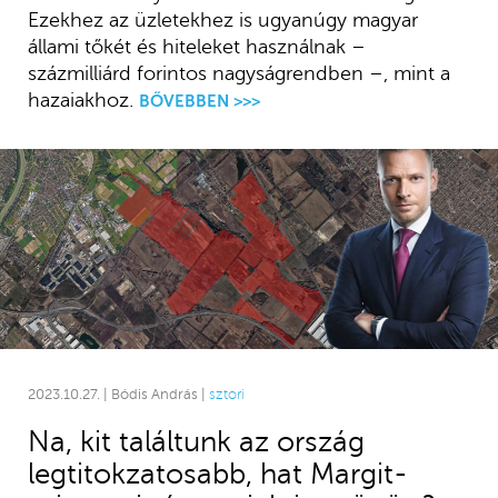
Ezekhez az üzletekhez is ugyanúgy magyar
állami tőkét és hiteleket használnak –
százmilliárd forintos nagyságrendben –, mint a
hazaiakhoz.
BŐVEBBEN >>>
2023.10.27. | Bódis András |
sztori
Na, kit találtunk az ország
legtitokzatosabb, hat Margit-