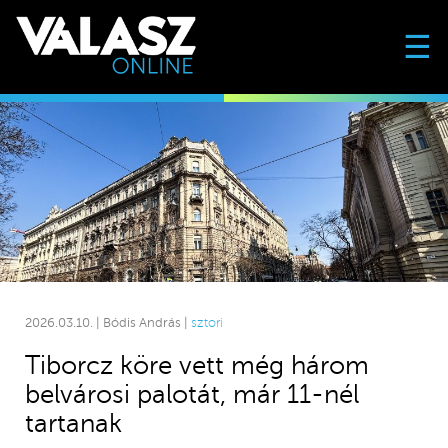
☰
2026.03.10. | Bódis András |
sztori
Tiborcz köre vett még három
belvárosi palotát, már 11-nél
tartanak