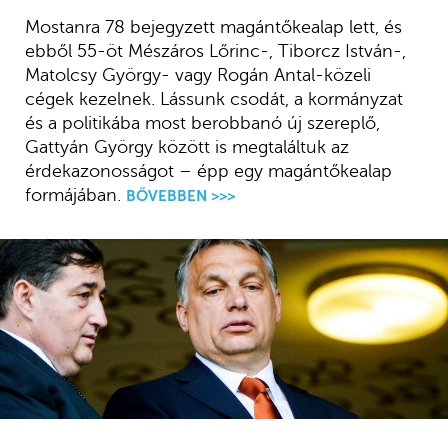
Mostanra 78 bejegyzett magántőkealap lett, és
ebből 55-öt Mészáros Lőrinc-, Tiborcz István-,
Matolcsy György- vagy Rogán Antal-közeli
cégek kezelnek. Lássunk csodát, a kormányzat
és a politikába most berobbanó új szereplő,
Gattyán György között is megtaláltuk az
érdekazonosságot – épp egy magántőkealap
formájában.
BŐVEBBEN >>>