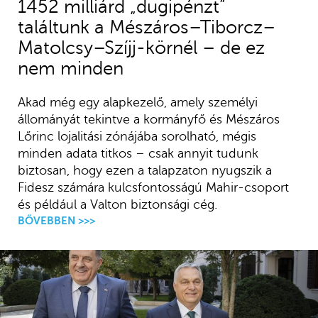
1452 milliárd „dugipénzt”
találtunk a Mészáros–Tiborcz–
Matolcsy–Szíjj-körnél – de ez
nem minden
Akad még egy alapkezelő, amely személyi
állományát tekintve a kormányfő és Mészáros
Lőrinc lojalitási zónájába sorolható, mégis
minden adata titkos – csak annyit tudunk
biztosan, hogy ezen a talapzaton nyugszik a
Fidesz számára kulcsfontosságú Mahir-csoport
és például a Valton biztonsági cég.
BŐVEBBEN >>>