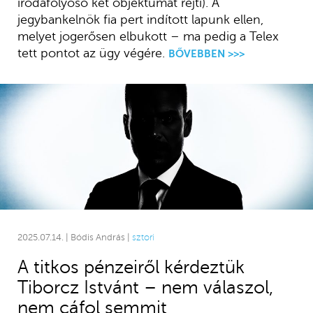
irodafolyosó két objektumát rejti). A
jegybankelnök fia pert indított lapunk ellen,
melyet jogerősen elbukott – ma pedig a Telex
tett pontot az ügy végére.
BŐVEBBEN >>>
2025.07.14. | Bódis András |
sztori
A titkos pénzeiről kérdeztük
Tiborcz Istvánt – nem válaszol,
nem cáfol semmit