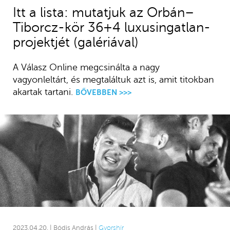
Itt a lista: mutatjuk az Orbán–
Tiborcz-kör 36+4 luxusingatlan-
projektjét (galériával)
A Válasz Online megcsinálta a nagy
vagyonleltárt, és megtaláltuk azt is, amit titokban
akartak tartani.
BŐVEBBEN >>>
2023.04.20. | Bódis András |
Gyorshír