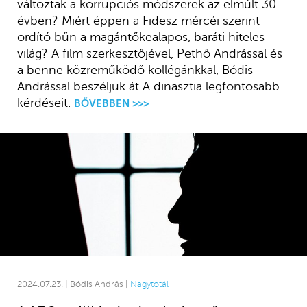
változtak a korrupciós módszerek az elmúlt 30
évben? Miért éppen a Fidesz mércéi szerint
ordító bűn a magántőkealapos, baráti hiteles
világ? A film szerkesztőjével, Pethő Andrással és
a benne közreműködő kollégánkkal, Bódis
Andrással beszéljük át A dinasztia legfontosabb
kérdéseit.
BŐVEBBEN >>>
2024.07.23. | Bódis András |
Nagytotál