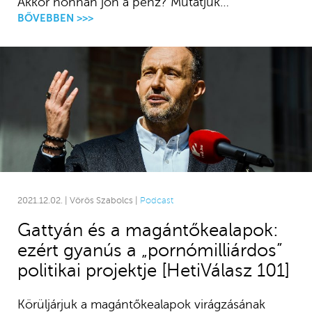
Akkor honnan jön a pénz? Mutatjuk…
BŐVEBBEN >>>
2021.12.02. | Vörös Szabolcs |
Podcast
Gattyán és a magántőkealapok:
ezért gyanús a „pornómilliárdos”
politikai projektje [HetiVálasz 101]
Körüljárjuk a magántőkealapok virágzásának