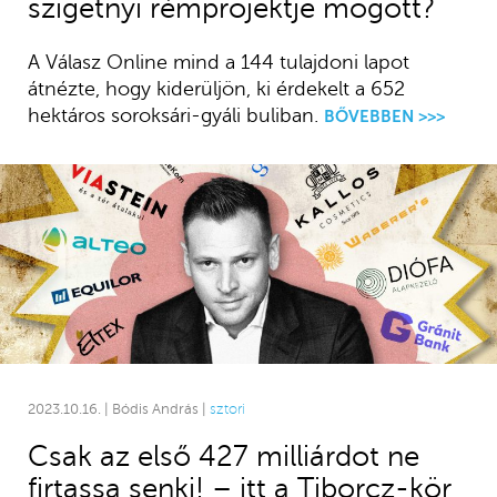
szigetnyi rémprojektje mögött?
A Válasz Online mind a 144 tulajdoni lapot
átnézte, hogy kiderüljön, ki érdekelt a 652
hektáros soroksári-gyáli buliban.
BŐVEBBEN >>>
2023.10.16. | Bódis András |
sztori
Csak az első 427 milliárdot ne
firtassa senki! – itt a Tiborcz-kör