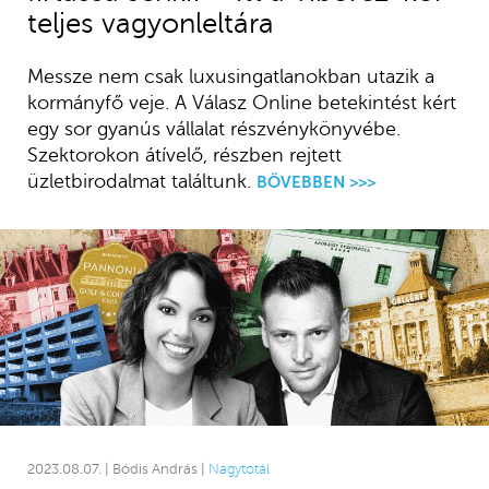
teljes vagyonleltára
Messze nem csak luxusingatlanokban utazik a
kormányfő veje. A Válasz Online betekintést kért
egy sor gyanús vállalat részvénykönyvébe.
Szektorokon átívelő, részben rejtett
üzletbirodalmat találtunk.
BŐVEBBEN >>>
2023.08.07. | Bódis András |
Nagytotál