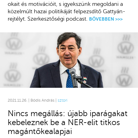
okait és motivációit, s igyekszünk megoldani a
közelmúlt hazai politikáját felpezsdítő Gattyán-
rejtélyt. Szerkesztőségi podcast.
BŐVEBBEN >>>
2021.11.26. | Bódis András |
sztori
Nincs megállás: újabb iparágakat
kebeleznek be a NER-elit titkos
magántőkealapjai