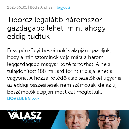
2025.06.30. | Bódis András |
Nagytotál
Tiborcz legalább háromszor
gazdagabb lehet, mint ahogy
eddig tudtuk
Friss pénzügyi beszámolók alapján igazoljuk,
hogy a miniszterelnök veje mára a három
leggazdagabb magyar közé tartozhat. A neki
tulajdonított 188 milliárd forint triplája lehet a
vagyona. A hozzá kötődő alapkezelőkkel ugyanis
az eddigi összesítések nem számoltak, de az új
beszámolók alapján most ezt megtettük.
BŐVEBBEN >>>