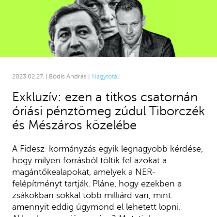
2023.02.27. | Bódis András |
Nagytotál
Exkluzív: ezen a titkos csatornán
óriási pénztömeg zúdul Tiborczék
és Mészáros közelébe
A Fidesz-kormányzás egyik legnagyobb kérdése,
hogy milyen forrásból töltik fel azokat a
magántőkealapokat, amelyek a NER-
felépítményt tartják. Pláne, hogy ezekben a
zsákokban sokkal több milliárd van, mint
amennyit eddig úgymond el lehetett lopni.