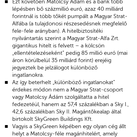
Ezt követően Matolcsy Ádám és a bank több
lépésben bő százmillió euró, azaz 40 milliárd
forintnál is több tőkét pumpált a Magyar Strat-
Alfába (a tulajdonosi részesedésnek megfelelő
fele-fele arányban). A hitelbiztosítéki
nyilvántartás szerint a Magyar Strat-Alfa Zrt.
gigantikus hitelt is felvett – a kölcsön
„ellentételezéseként” pedig 85 millió euró (mai
áron körülbelül 35 milliárd forint) erejéig
jegyeztek be jelzálogot különböző
ingatlanokra.
Az így beterhelt „különböző ingatlanokat”
érdekes módon nem a Magyar Strat-csoport
vagy Matolcsy Ádám szolgáltatta a hitel
fedezetéül, hanem az 57,4 százalékban a Sky I.,
42,6 százalékban Sky II. Magántőkealap által
birtokolt SkyGreen Buildings Kft.
Vagyis a SkyGreen képében egy olyan cég állt
helyt a Matolcsy-féle magánhitelért, amely