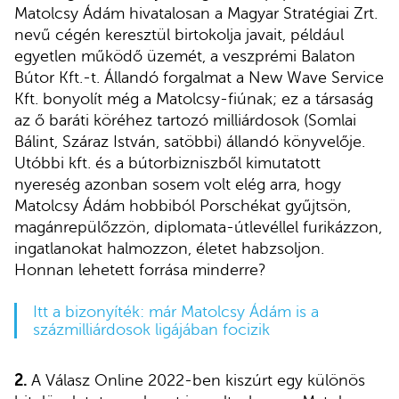
Matolcsy Ádám hivatalosan a Magyar Stratégiai Zrt.
nevű cégén keresztül birtokolja javait, például
egyetlen működő üzemét, a veszprémi Balaton
Bútor Kft.-t. Állandó forgalmat a New Wave Service
Kft. bonyolít még a Matolcsy-fiúnak; ez a társaság
az ő baráti köréhez tartozó milliárdosok (Somlai
Bálint, Száraz István, satöbbi) állandó könyvelője.
Utóbbi kft. és a bútorbizniszből kimutatott
nyereség azonban sosem volt elég arra, hogy
Matolcsy Ádám hobbiból Porschékat gyűjtsön,
magánrepülőzzön, diplomata-útlevéllel furikázzon,
ingatlanokat halmozzon, életet habzsoljon.
Honnan lehetett forrása minderre?
Itt a bizonyíték: már Matolcsy Ádám is a
százmilliárdosok ligájában focizik
2.
A Válasz Online 2022-ben kiszúrt egy különös