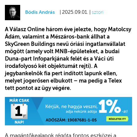
Bódis András
| 2025.09.01. |
sztori
A Válasz Online három éve jelezte, hogy Matolcsy
Ádám, valamint a Mészáros-bank állhat a
SkyGreen Buildings nevű óriási ingatlanvállalat
mögött (amely volt MNB-épületeket, a budai
Duna-part Infoparkjának felét és a Váci úti
irodafolyosó két objektumát rejti). A
jegybankelnök fia pert indított lapunk ellen,
melyet jogerősen elbukott – ma pedig a Telex
tett pontot az ügy végére.
A magántőkealapok régóta fontos eszközei a