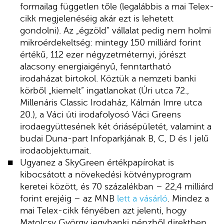
formailag független tőle (legalábbis a mai Telex-
cikk megjelenéséig akár ezt is lehetett
gondolni). Az „égzöld” vállalat pedig nem holmi
mikroérdekeltség: mintegy 150 milliárd forint
értékű, 112 ezer négyzetméternyi, jórészt
alacsony energiaigényű, fenntartható
irodaházat birtokol. Köztük a nemzeti banki
körből „kiemelt” ingatlanokat (Úri utca 72.,
Millenáris Classic Irodaház, Kálmán Imre utca
20.), a Váci úti irodafolyosó Váci Greens
irodaegyüttesének két óriásépületét, valamint a
budai Duna-part Infoparkjának B, C, D és I jelű
irodaobjektumait.
Ugyanez a SkyGreen értékpapírokat is
kibocsátott a növekedési kötvényprogram
keretei között, és 70 százalékban – 22,4 milliárd
forint erejéig – az MNB
lett a vásárló
. Mindez a
mai Telex-cikk fényében azt jelenti, hogy
Matolcsy György jegybanki pénzből direktben