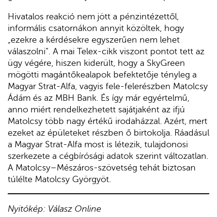
Hivatalos reakció nem jött a pénzintézettől,
informális csatornákon annyit közöltek, hogy
„ezekre a kérdésekre egyszerűen nem lehet
válaszolni”. A mai Telex-cikk viszont pontot tett az
ügy végére, hiszen kiderült, hogy a SkyGreen
mögötti magántőkealapok befektetője tényleg a
Magyar Strat-Alfa, vagyis fele-felerészben Matolcsy
Ádám és az MBH Bank. És így már egyértelmű,
anno miért rendelkezhetett sajátjaként az ifjú
Matolcsy több nagy értékű irodaházzal. Azért, mert
ezeket az épületeket részben ő birtokolja. Ráadásul
a Magyar Strat-Alfa most is létezik, tulajdonosi
szerkezete a cégbírósági adatok szerint változatlan.
A Matolcsy–Mészáros-szövetség tehát biztosan
túlélte Matolcsy Györgyöt.
Nyitókép: Válasz Online