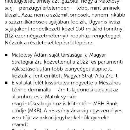
hitelügyletet, amely azt igazolta, hogy a Matolcsy-
sarj – pénzügyi értelemben – több, mint aminek
látszik. Azaz nem a százmilliomosok, hanem inkább
a százmilliárdosok ligájában focizik. Ugyanis kvázi
sajátjaként rendelkezett közel 150 milliárd forintnyi
(112 ezer négyzetméternyi) irodaház-rengeteggel.
Nézzük a részleteket lépésről lépésre:
Matolcsy Ádám saját társasága, a Magyar
Stratégiai Zrt. közvetlenül a 2022-es parlamenti
választások után több leánycéget alapított,
köztük a fent említett Magyar Strat-Alfa Zrt.-t.
E vállalat felét kisvártatva megvette a Mészáros
Lőrinc dominálta – ám tulajdonosi oldalról az
államhoz és a Matolcsy-kör
magántőkealapjaihoz is köthető – MBH Bank
elődje (MKB). A részvénytársaság egyszemélyes
vezetője az akkori jegybankelnök gyereke
maradt.