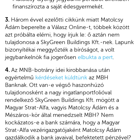
finanszírozta a saját édesgyermekét.
3.
Három évvel ezelőtti cikkünk miatt Matolcsy
Ádám beperelte a Válasz Online-t, többek között
azt próbálta elérni, hogy írjuk le: ő aztán nem
tulajdonosa a SkyGreen Buildings Kft.-nek. Lapunk
bizonyítékai meggyőzték a bíróságot, a volt
jegybankelnök fia jogerősen
elbukta a pert
.
4.
Az MNB-botrány idei kirobbanása után
egyértelmű
kérdéseket küldtünk
az MBH
Banknak.
Ott van-e végső haszonhúzó
tulajdonosként a nagy ingatlanportfolióval
rendelkező SkyGreen Buildings Kft. mögött a
Magyar Strat-Alfa, vagyis Matolcsy Ádám és a
Mészáros-kör által menedzselt MBH? Nem
kockázatos-e a bank számára, hogy a Magyar
Strat-Alfa vezérigazgatójaként Matolcsy Ádám
gazdálkodik a bank javaival, befektetett pénzével?