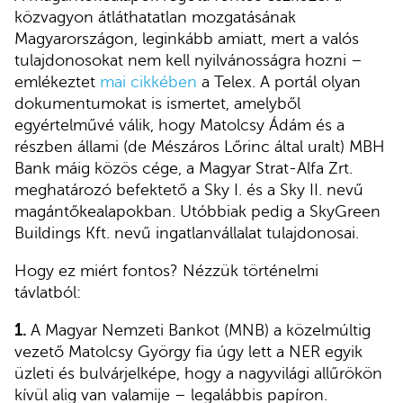
közvagyon átláthatatlan mozgatásának
Magyarországon, leginkább amiatt, mert a valós
tulajdonosokat nem kell nyilvánosságra hozni –
emlékeztet
mai cikkében
a Telex. A portál olyan
dokumentumokat is ismertet, amelyből
egyértelművé válik, hogy Matolcsy Ádám és a
részben állami (de Mészáros Lőrinc által uralt) MBH
Bank máig közös cége, a Magyar Strat-Alfa Zrt.
meghatározó befektető a Sky I. és a Sky II. nevű
magántőkealapokban. Utóbbiak pedig a SkyGreen
Buildings Kft. nevű ingatlanvállalat tulajdonosai.
Hogy ez miért fontos? Nézzük történelmi
távlatból:
1.
A Magyar Nemzeti Bankot (MNB) a közelmúltig
vezető Matolcsy György fia úgy lett a NER egyik
üzleti és bulvárjelképe, hogy a nagyvilági allűrökön
kívül alig van valamije – legalábbis papíron.