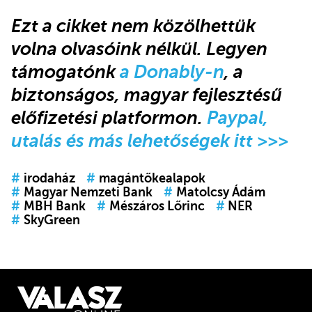
Ezt a cikket nem közölhettük
volna olvasóink nélkül. Legyen
támogatónk
a Donably-n
, a
biztonságos, magyar fejlesztésű
előfizetési platformon.
Paypal,
utalás és más lehetőségek itt >>>
#
irodaház
#
magántőkealapok
#
Magyar Nemzeti Bank
#
Matolcsy Ádám
#
MBH Bank
#
Mészáros Lőrinc
#
NER
#
SkyGreen