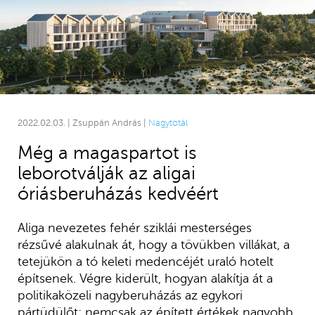
2022.02.03. | Zsuppán András |
Nagytotál
Még a magaspartot is
leborotválják az aligai
óriásberuházás kedvéért
Aliga nevezetes fehér sziklái mesterséges
rézsűvé alakulnak át, hogy a tövükben villákat, a
tetejükön a tó keleti medencéjét uraló hotelt
építsenek. Végre kiderült, hogyan alakítja át a
politikaközeli nagyberuházás az egykori
pártüdülőt: nemcsak az épített értékek nagyobb