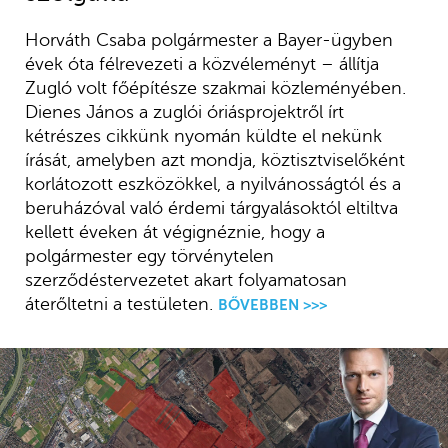
Horváth Csaba polgármester a Bayer-ügyben
évek óta félrevezeti a közvéleményt – állítja
Zugló volt főépítésze szakmai közleményében.
Dienes János a zuglói óriásprojektről írt
kétrészes cikkünk nyomán küldte el nekünk
írását, amelyben azt mondja, köztisztviselőként
korlátozott eszközökkel, a nyilvánosságtól és a
beruházóval való érdemi tárgyalásoktól eltiltva
kellett éveken át végignéznie, hogy a
polgármester egy törvénytelen
szerződéstervezetet akart folyamatosan
áterőltetni a testületen.
BŐVEBBEN >>>