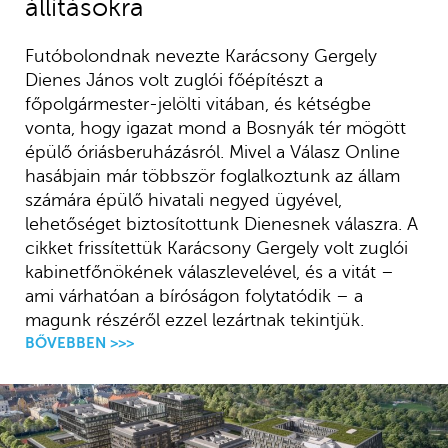
állításokra
Futóbolondnak nevezte Karácsony Gergely
Dienes János volt zuglói főépítészt a
főpolgármester-jelölti vitában, és kétségbe
vonta, hogy igazat mond a Bosnyák tér mögött
épülő óriásberuházásról. Mivel a Válasz Online
hasábjain már többször foglalkoztunk az állam
számára épülő hivatali negyed ügyével,
lehetőséget biztosítottunk Dienesnek válaszra. A
cikket frissítettük Karácsony Gergely volt zuglói
kabinetfőnökének válaszlevelével, és a vitát –
ami várhatóan a bíróságon folytatódik – a
magunk részéről ezzel lezártnak tekintjük.
BŐVEBBEN >>>