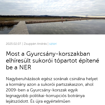
2025.02.07. | Zsuppán András |
sztori
Most a Gyurcsány-korszakban
elhíresült sukorói tópartot építené
be a NER
Nagyberuházások egész sorának csinálna helyet
a kormány azon a sukorói partszakaszon, ahol
2009-ben a Gyurcsány-korszak egyik
legnagyobb politikai-korrupciós botránya
lejátszódott. És újra egyértelműen