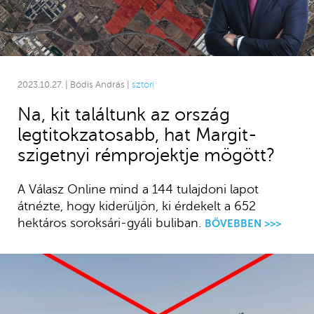
2023.10.27. | Bódis András |
sztori
Na, kit találtunk az ország
legtitokzatosabb, hat Margit-
szigetnyi rémprojektje mögött?
A Válasz Online mind a 144 tulajdoni lapot
átnézte, hogy kiderüljön, ki érdekelt a 652
hektáros soroksári-gyáli buliban.
BŐVEBBEN >>>