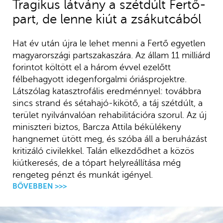
Tragikus látvány a szétdúlt Fertő-
part, de lenne kiút a zsákutcából
Hat év után újra le lehet menni a Fertő egyetlen
magyarországi partszakaszára. Az állam 11 milliárd
forintot költött el a három évvel ezelőtt
félbehagyott idegenforgalmi óriásprojektre.
Látszólag katasztrofális eredménnyel: továbbra
sincs strand és sétahajó-kikötő, a táj szétdúlt, a
terület nyilvánvalóan rehabilitációra szorul. Az új
miniszteri biztos, Barcza Attila békülékeny
hangnemet ütött meg, és szóba áll a beruházást
kritizáló civilekkel. Talán elkezdődhet a közös
kiútkeresés, de a tópart helyreállítása még
rengeteg pénzt és munkát igényel.
BŐVEBBEN >>>