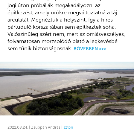
jogi úton próbálják megakadályozni az
építkezést, amely örökre megváltoztatná a táj
arculatát. Megnéztük a helyszínt. Így a híres
pártüdülő korszakában sem építkeztek soha.
Valószínűleg azért nem, mert az omlásveszélyes,
folyamatosan morzsolódó plató a legkevésbé
sem tűnik biztonságosnak.
BŐVEBBEN >>>
2022.08.24. | Zsuppán András |
sztori