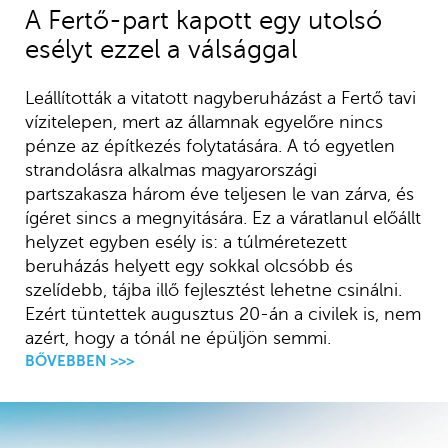
A Fertő-part kapott egy utolsó
esélyt ezzel a válsággal
Leállították a vitatott nagyberuházást a Fertő tavi
vízitelepen, mert az államnak egyelőre nincs
pénze az építkezés folytatására. A tó egyetlen
strandolásra alkalmas magyarországi
partszakasza három éve teljesen le van zárva, és
ígéret sincs a megnyitására. Ez a váratlanul előállt
helyzet egyben esély is: a túlméretezett
beruházás helyett egy sokkal olcsóbb és
szelídebb, tájba illő fejlesztést lehetne csinálni.
Ezért tüntettek augusztus 20-án a civilek is, nem
azért, hogy a tónál ne épüljön semmi.
BŐVEBBEN >>>