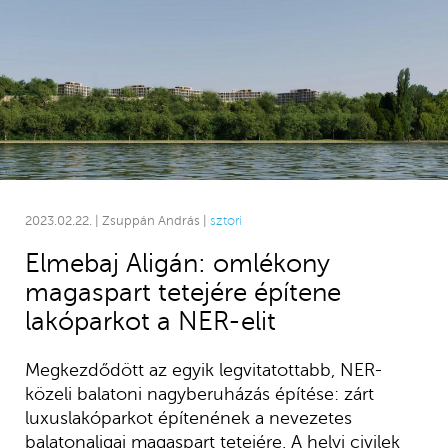
2023.02.22. | Zsuppán András |
sztori
Elmebaj Aligán: omlékony
magaspart tetejére építene
lakóparkot a NER-elit
Megkezdődött az egyik legvitatottabb, NER-
közeli balatoni nagyberuházás építése: zárt
luxuslakóparkot építenének a nevezetes
balatonaligai magaspart tetejére. A helyi civilek