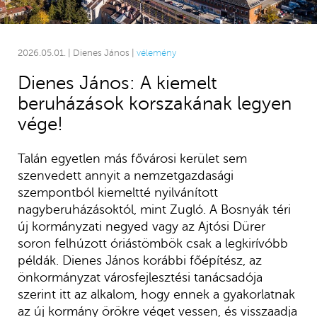
2026.05.01. | Dienes János |
vélemény
Dienes János: A kiemelt
beruházások korszakának legyen
vége!
Talán egyetlen más fővárosi kerület sem
szenvedett annyit a nemzetgazdasági
szempontból kiemeltté nyilvánított
nagyberuházásoktól, mint Zugló. A Bosnyák téri
új kormányzati negyed vagy az Ajtósi Dürer
soron felhúzott óriástömbök csak a legkirívóbb
példák. Dienes János korábbi főépítész, az
önkormányzat városfejlesztési tanácsadója
szerint itt az alkalom, hogy ennek a gyakorlatnak
az új kormány örökre véget vessen, és visszaadja