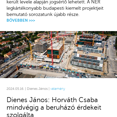
került levele alapján jogsértő lehetett. A NER
legkártékonyabb budapesti kiemelt projektjeit
bemutató sorozatunk újabb része.
BŐVEBBEN >>>
2024.05.16. | Dienes János |
vélemény
Dienes János: Horváth Csaba
mindvégig a beruházó érdekeit
szolgálta