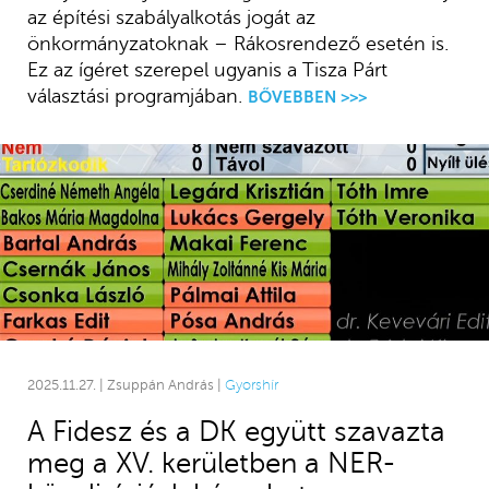
az építési szabályalkotás jogát az
önkormányzatoknak – Rákosrendező esetén is.
Ez az ígéret szerepel ugyanis a Tisza Párt
választási programjában.
BŐVEBBEN >>>
2025.11.27. | Zsuppán András |
Gyorshír
A Fidesz és a DK együtt szavazta
meg a XV. kerületben a NER-