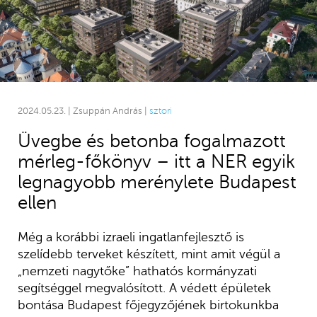
2024.05.23. | Zsuppán András |
sztori
Üvegbe és betonba fogalmazott
mérleg-főkönyv – itt a NER egyik
legnagyobb merénylete Budapest
ellen
Még a korábbi izraeli ingatlanfejlesztő is
szelídebb terveket készített, mint amit végül a
„nemzeti nagytőke” hathatós kormányzati
segítséggel megvalósított. A védett épületek
bontása Budapest főjegyzőjének birtokunkba