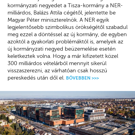
kormányzati negyedet a Tisza-kormány a NER-
milliárdos, Balázs Attila cégétől, jelentette be
Magyar Péter miniszterelnök. A NER egyik
legjelentősebb szimbolikus örökségétől szabadul
meg ezzel a döntéssel az új kormány, de egyben
azoktól a gyakorlati problémáktól is, amelyek az
új kormányzati negyed beüzemelése esetén
keletkeztek volna. Hogy a már kifizetett közel
300 milliárdos vételárból mennyit sikerül
visszaszerezni, az várhatóan csak hosszú
pereskedés után dől el.
BŐVEBBEN >>>