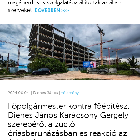
magánérdekek szolgálatába állítottak az állami
szerveket.
BŐVEBBEN >>>
2024.06.04. | Dienes János |
vélemény
Főpolgármester kontra főépítész:
Dienes János Karácsony Gergely
szerepéről a zuglói
óriásberuházásban és reakció az