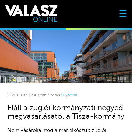
☰
2026.08.03. | Zsuppán András |
Gyorshír
Eláll a zuglói kormányzati negyed
megvásárlásától a Tisza-kormány
Nem vásárolja meg a már elkészült zuglói