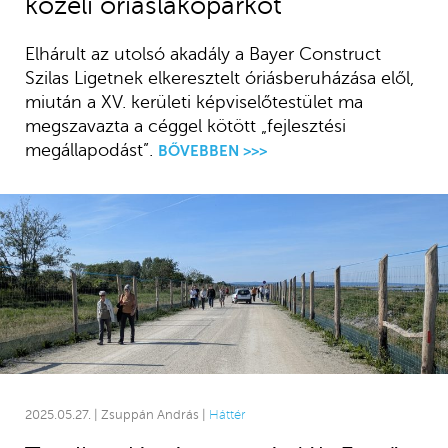
közeli óriáslakóparkot
Elhárult az utolsó akadály a Bayer Construct
Szilas Ligetnek elkeresztelt óriásberuházása elől,
miután a XV. kerületi képviselőtestület ma
megszavazta a céggel kötött „fejlesztési
megállapodást”.
BŐVEBBEN >>>
2025.05.27. | Zsuppán András |
Háttér