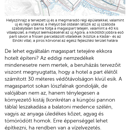
Helyszínrajz a tervezett új és a megmaradó régi épületekkel, valamint
új és régi utakkal, a mélyút bal oldalán látszik az új szálloda
szabálytalan barna foltja a magaspart tetején, valamint a 40 kis
villaépület, a mélyút leérkezésénél az új Agóra, a kikötőtől jobbra eső
parti sávon a frissen parcellázott villatelkek (köztük a Kádár- és az
Elnöki villa), a piros körvonal az egész fejlesztési terület határa
De lehet egyáltalán magaspart tetejére ekkora
hotelt építeni? Az eddigi nemzedékek
mindenesetre nem mertek, a beruházás tervezőit
viszont megnyugtatta, hogy a hotel a part élétől
számított 30 méteres védőtávolságon kívül esik. A
magaspartot sokan löszfalnak gondolják, de
valójában nem az, hanem ténylegesen a
környezető kistáj (konkrétan a küngösi pannon
tábla) leszakadása a balatoni medence szélén,
vagyis az anyaga üledékes kőzet, agyag és
tömörödött homok. Erre éppenséggel lehet
építkezni, ha rendben van a vízelvezetés.