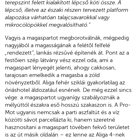
terepszint felett kialakított lépcső köti össze. A
lépcső, illetve az északi részen tervezett platform
alapozása várhatóan talajcsavarokkal vagy
mikrocölöpökkel megvalósítható.”
Vagyis a magaspartot megborotválnák, mégpedig
nagyjából a magasságának a felétől felfelé
„
rendezett
”
, lankás rézsűvé építenék át. Pont az a
festőien szép látvány vész ezzel oda, ami a
magaspart lényegét jelenti, ahogy cakkosan,
tarajosan emelkedik a magasba a zöld
növényzetből. Aliga fehér sziklái gyakorlatilag az
óriáshotel áldozatául esnének. De még ezzel sincs
vége: a magaspartot ugyanígy szabályoznák a
mélyúttól északra eső hosszú szakaszon is. A Pro-
Mot ugyanis nemcsak a parti aszfaltút és a víz
közötti sávot parcellázta ki, hanem szeretné
hasznosítani a magaspart tövében fekvő területet
is az út másik oldalán – ez lenne az Aliga 4-nek