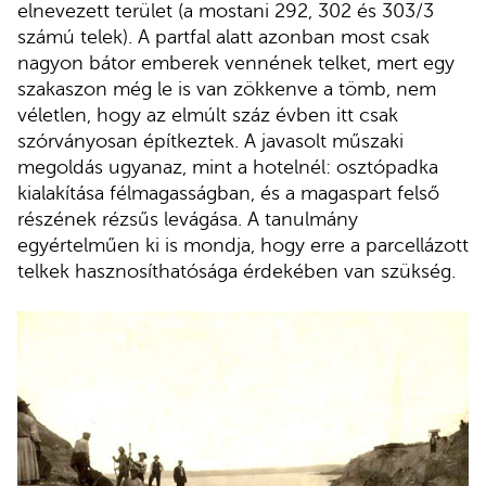
elnevezett terület (a mostani 292, 302 és 303/3
számú telek). A partfal alatt azonban most csak
nagyon bátor emberek vennének telket, mert egy
szakaszon még le is van zökkenve a tömb, nem
véletlen, hogy az elmúlt száz évben itt csak
szórványosan építkeztek. A javasolt műszaki
megoldás ugyanaz, mint a hotelnél: osztópadka
kialakítása félmagasságban, és a magaspart felső
részének rézsűs levágása. A tanulmány
egyértelműen ki is mondja, hogy erre a parcellázott
telkek hasznosíthatósága érdekében van szükség.