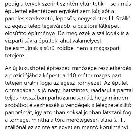
pedig a tervek szerint szintén eltüntetik – sok más
épülettel ellentétben egyikért sem kár, sőt a
paneles szerkezetű, lépcsős, négyszintes III. Szálló
az egész telep legsivárabb, a balatoni látképet
elcsúfító építménye. De még ezek a szállodák is a
vízparti sávra épültek, ahol valamelyest
belesimulnak a sűrű zöldbe, nem a magaspart
tetejére.
Az új luxushotel építészeti minősége részletkérdés
a pozíciójához képest: a 140 méter magas part
tetején uralni fogja az egész környezet. Az épület
önmagában is jó nagy, hatszintes, ráadásul a parttal
teljes hosszában párhuzamosan áll, hogy minden
szobából élvezhessék a vendégek a lélegzetelállító
panorámát, így azonban sokkal jobban látszani fog
a tömege, mintha a tóra merőlegesen állna (a III.
szállónál ez szinte az egyetlen mentő körülmény).