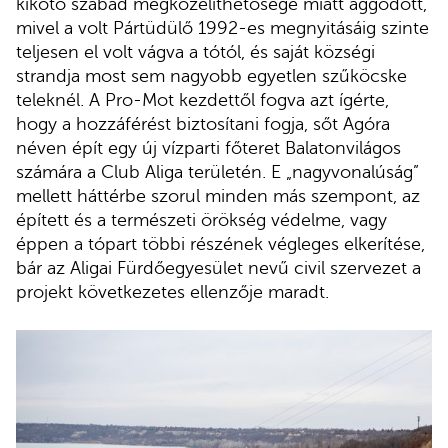
kikötő szabad megközelíthetősége miatt aggódott,
mivel a volt Pártüdülő 1992-es megnyitásáig szinte
teljesen el volt vágva a tótól, és saját községi
strandja most sem nagyobb egyetlen szűköcske
teleknél. A Pro-Mot kezdettől fogva azt ígérte,
hogy a hozzáférést biztosítani fogja, sőt Agóra
néven épít egy új vízparti főteret Balatonvilágos
számára a Club Aliga területén. E „nagyvonalúság”
mellett háttérbe szorul minden más szempont, az
épített és a természeti örökség védelme, vagy
éppen a tópart többi részének végleges elkerítése,
bár az Aligai Fürdőegyesület nevű civil szervezet a
projekt következetes ellenzője maradt.