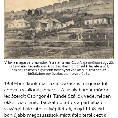
Villák a magaspart meredek fala alatt a mai Club Aliga területén egy 20.
század eleji képeslapon. A part sokkal markánsabb táji elem volt,
aminek részben a gyérebb növényzet volt az oka, részben az
időközben bekövetkezett morzsolódás.
1950-ben konkrétan az a szakasz is megmozdult,
ahova a szállodát tervezik. A tavaly barbár módon
ledózerolt Csongor és Tünde Szállók védelmében
ekkor víztelenítő tárókat építettek a partfalba és
szivárgó hálózatot is kiépítettek, majd 1958-60-
ban újabb megcsúszások miatt átépítették ezt a