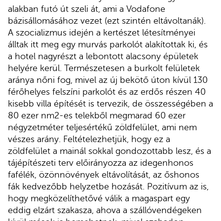
alakban futó út szeli át, ami a Vodafone
bázisállomásához vezet (ezt szintén eltávoltanák).
A szocializmus idején a kertészet létesítményei
álltak itt meg egy murvás parkolót alakítottak ki, és
a hotel nagyrészt a lebontott alacsony épületek
helyére kerül. Természetesen a burkolt felületek
aránya nőni fog, mivel az új bekötő úton kívül 130
férőhelyes felszíni parkolót és az erdős részen 40
kisebb villa építését is tervezik, de összességében a
80 ezer nm2-es telekből megmarad 60 ezer
négyzetméter teljesértékű zöldfelület, ami nem
vészes arány. Feltételezhetjük, hogy ez a
zöldfelület a mainál sokkal gondozottabb lesz, és a
tájépítészeti terv előirányozza az idegenhonos
fafélék, özönnövények eltávolítását, az őshonos
fák kedvezőbb helyzetbe hozását. Pozitívum az is,
hogy megközelíthetővé válik a magaspart egy
eddig elzárt szakasza, ahova a szállóvendégeken