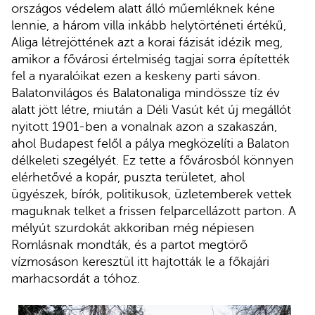
országos védelem alatt álló műemléknek kéne
lennie, a három villa inkább helytörténeti értékű,
Aliga létrejöttének azt a korai fázisát idézik meg,
amikor a fővárosi értelmiség tagjai sorra építették
fel a nyaralóikat ezen a keskeny parti sávon.
Balatonvilágos és Balatonaliga mindössze tíz év
alatt jött létre, miután a Déli Vasút két új megállót
nyitott 1901-ben a vonalnak azon a szakaszán,
ahol Budapest felől a pálya megközelíti a Balaton
délkeleti szegélyét. Ez tette a fővárosból könnyen
elérhetővé a kopár, puszta területet, ahol
ügyészek, bírók, politikusok, üzletemberek vettek
maguknak telket a frissen felparcellázott parton. A
mélyút szurdokát akkoriban még népiesen
Romlásnak mondták, és a partot megtörő
vízmosáson keresztül itt hajtották le a főkajári
marhacsordát a tóhoz.