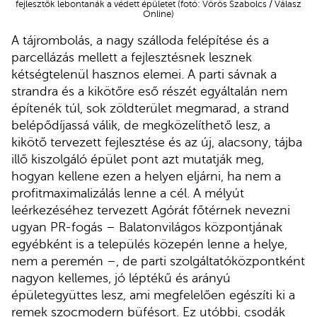
fejlesztők lebontanák a védett épületet (fotó: Vörös Szabolcs / Válasz
Online)
A tájrombolás, a nagy szálloda felépítése és a
parcellázás mellett a fejlesztésnek lesznek
kétségtelenül hasznos elemei. A parti sávnak a
strandra és a kikötőre eső részét egyáltalán nem
építenék túl, sok zöldterület megmarad, a strand
belépődíjassá válik, de megközelíthető lesz, a
kikötő tervezett fejlesztése és az új, alacsony, tájba
illő kiszolgáló épület pont azt mutatják meg,
hogyan kellene ezen a helyen eljárni, ha nem a
profitmaximalizálás lenne a cél. A mélyút
leérkezéséhez tervezett Agórát főtérnek nevezni
ugyan PR-fogás – Balatonvilágos központjának
egyébként is a település közepén lenne a helye,
nem a peremén –, de parti szolgáltatóközpontként
nagyon kellemes, jó léptékű és arányú
épületegyüttes lesz, ami megfelelően egészíti ki a
remek szocmodern büfésort. Ez utóbbi, csodák