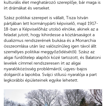
kulturális élet meghatározó szereplője, bár maga is
írt drámákat és verseket.
Szász politikai szerepet is vállalt, Tisza István
pártjában lett kormánypárti képviselő, majd 1917-
18-ban a Képviselőház utolsó elnöke, akinek az a
feladat jutott, hogy kihirdesse a köztársaságot a
dualizmus rendszerének bukása és a Monarchia
összeomlása után (ez valószínűleg igen távol állt
személyes politikai meggyőződésétől). Szász az
aligai fürdőtelep alapítói közé tartozott, és Balatoni
levelek címmel rendszeresen írt az aligai
nyaralóközösség problémáiról, ügyes-bajos
dolgairól a lapokba. Svájci stílusú nyaralója a part
legkorábbi épületeinek egyike lehetett.