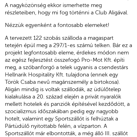
A nagyközönség ekkor ismerhette meg
részleteiben, hogy mi fog történni a Club Aligával.
Nézzük egyenként a fontosabb elemeket!
A tervezett 122 szobás szálloda a magaspart
tetején épül meg a 297/1-es számú telken. Bár ez a
projekt legfontosabb eleme, érdekes módon nem
az egész fejlesztést összefogó Pro-Mot Kft. építi
meg, a szóbanforgó a telek ugyanis a csendestárs
Hellnarik Hospitality Kft. tulajdona (ennek egy
Török Csaba nevű magánszemély a birtokosa).
Aligán mindig is voltak szállodák, az üdülőtelep
kialakulása a 20. század elején a privát nyaralók
mellett hotelek és panziók építésével kezdődött, a
szocializmus időszakában pedig egy nagyobb
hotelt, valamint egy Sportszállót is felhúztak a
Pártüdülő nyitottabb felén, a vízparton. A
Sportszállót már elbontották, a még álló III. szállót