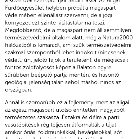
a közérdek szempontjait felülírhassa. Az Aligai
Fürdőegyesület helyben próbál a magaspart
védelmében ellenállást szervezni, de a jogi
környezet ezt szinte kilátástalanná teszi.
Megdöbbentő, de a magaspart nem áll semmilyen
természetvédelmi oltalom alatt, még a Natura2000
hálózatból is kimaradt, ami szűk természetvédelmi
szakmai szempontból lehet indokolt (nincsenek
védett, ún. jelölő fajok a területen), de mégiscsak
fontos zöldfolyosót képez a Balaton egyre
sűrűbben beépülő partja mentén, és hasonló
geológiai jelenség talán sehol máshol nincs az
országban.
Annál is szomorúbb ez a fejlemény, mert az aligai
az egész magaspart utolsó érintetlen, nagyjából
természetes szakasza. Északra és délre a parti
vasútépítések rég teljesen átformálták a tájat,
amikor óriási földmunkákkal, bevágásokkal, sőt