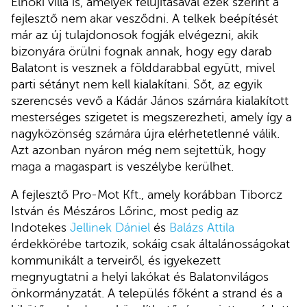
Elnöki villa is, amelyek felújításával ezek szerint a
fejlesztő nem akar vesződni. A telkek beépítését
már az új tulajdonosok fogják elvégezni, akik
bizonyára örülni fognak annak, hogy egy darab
Balatont is vesznek a földdarabbal együtt, mivel
parti sétányt nem kell kialakítani. Sőt, az egyik
szerencsés vevő a Kádár János számára kialakított
mesterséges szigetet is megszerezheti, amely így a
nagyközönség számára újra elérhetetlenné válik.
Azt azonban nyáron még nem sejtettük, hogy
maga a magaspart is veszélybe kerülhet.
A fejlesztő Pro-Mot Kft., amely korábban Tiborcz
István és Mészáros Lőrinc, most pedig az
Indotekes
Jellinek Dániel
és
Balázs Attila
érdekkörébe tartozik, sokáig csak általánosságokat
kommunikált a terveiről, és igyekezett
megnyugtatni a helyi lakókat és Balatonvilágos
önkormányzatát. A település főként a strand és a