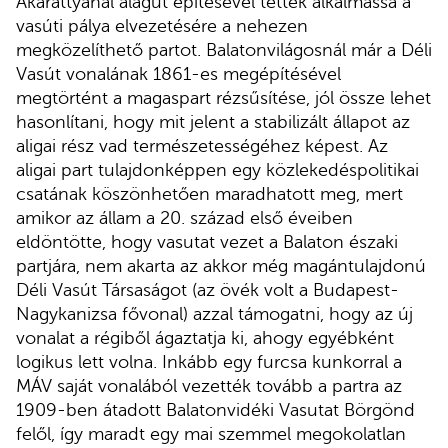
Akarattyánál alagút építésével tették alkalmassá a
vasúti pálya elvezetésére a nehezen
megközelíthető partot. Balatonvilágosnál már a Déli
Vasút vonalának 1861-es megépítésével
megtörtént a magaspart rézsűsítése, jól össze lehet
hasonlítani, hogy mit jelent a stabilizált állapot az
aligai rész vad természetességéhez képest. Az
aligai part tulajdonképpen egy közlekedéspolitikai
csatának köszönhetően maradhatott meg, mert
amikor az állam a 20. század első éveiben
eldöntötte, hogy vasutat vezet a Balaton északi
partjára, nem akarta az akkor még magántulajdonú
Déli Vasút Társaságot (az övék volt a Budapest-
Nagykanizsa fővonal) azzal támogatni, hogy az új
vonalat a régiből ágaztatja ki, ahogy egyébként
logikus lett volna. Inkább egy furcsa kunkorral a
MÁV saját vonalából vezették tovább a partra az
1909-ben átadott Balatonvidéki Vasutat Börgönd
felől, így maradt egy mai szemmel megokolatlan