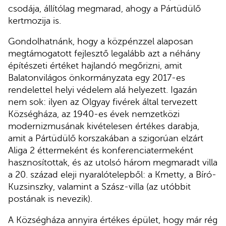
csodája, állítólag megmarad, ahogy a Pártüdülő
kertmozija is.
Gondolhatnánk, hogy a közpénzzel alaposan
megtámogatott fejlesztő legalább azt a néhány
építészeti értéket hajlandó megőrizni, amit
Balatonvilágos önkormányzata egy 2017-es
rendelettel helyi védelem alá helyezett. Igazán
nem sok: ilyen az Olgyay fivérek által tervezett
Községháza, az 1940-es évek nemzetközi
modernizmusának kivételesen értékes darabja,
amit a Pártüdülő korszakában a szigorúan elzárt
Aliga 2 éttermeként és konferenciatermeként
hasznosítottak, és az utolsó három megmaradt villa
a 20. század eleji nyaralótelepből: a Kmetty, a Bíró-
Kuzsinszky, valamint a Szász-villa (az utóbbit
postának is nevezik).
A Községháza annyira értékes épület, hogy már rég