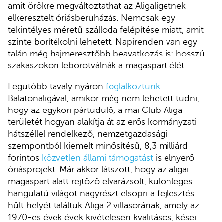
amit örökre megváltoztathat az Aligaligetnek
elkeresztelt óriásberuházás. Nemcsak egy
tekintélyes méretű szálloda felépítése miatt, amit
szinte borítékolni lehetett. Napirenden van egy
talán még hajmeresztőbb beavatkozás is: hosszú
szakaszokon leborotválnák a magaspart élét.
Legutóbb tavaly nyáron
foglalkoztunk
Balatonaligával, amikor még nem lehetett tudni,
hogy az egykori pártüdülő, a mai Club Aliga
területét hogyan alakítja át az erős kormányzati
hátszéllel rendelkező, nemzetgazdasági
szempontból kiemelt minősítésű, 8,3 milliárd
forintos
közvetlen állami támogatást
is elnyerő
óriásprojekt. Már akkor látszott, hogy az aligai
magaspart alatt rejtőző elvarázsolt, különleges
hangulatú világot nagyrészt elsöpri a fejlesztés:
hűlt helyét találtuk Aliga 2 villasorának, amely az
1970-es évek évek kivételesen kvalitásos, kései