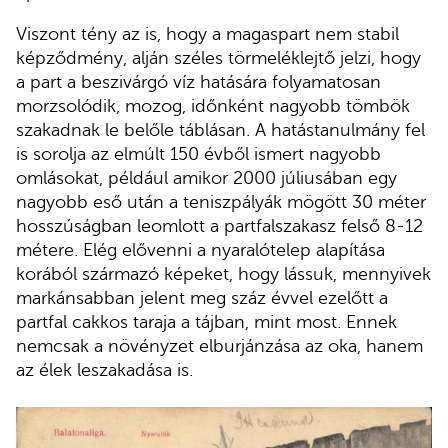
Viszont tény az is, hogy a magaspart nem stabil
képződmény, alján széles törmeléklejtő jelzi, hogy
a part a beszivárgó víz hatására folyamatosan
morzsolódik, mozog, időnként nagyobb tömbök
szakadnak le belőle táblásan. A hatástanulmány fel
is sorolja az elmúlt 150 évből ismert nagyobb
omlásokat, például amikor 2000 júliusában egy
nagyobb eső után a teniszpályák mögött 30 méter
hosszúságban leomlott a partfalszakasz felső 8-12
métere. Elég elővenni a nyaralótelep alapítása
korából származó képeket, hogy lássuk, mennyivek
markánsabban jelent meg száz évvel ezelőtt a
partfal cakkos taraja a tájban, mint most. Ennek
nemcsak a növényzet elburjánzása az oka, hanem
az élek leszakadása is.