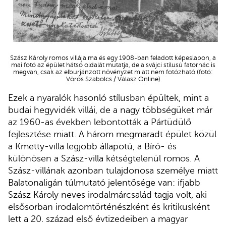
Szász Károly romos villája ma és egy 1908-ban feladott képeslapon, a
mai fotó az épület hátsó oldalát mutatja, de a svájci stílusú fatornác is
megvan, csak az elburjánzott növényzet miatt nem fotózható (fotó:
Vörös Szabolcs / Válasz Online)
Ezek a nyaralók hasonló stílusban épültek, mint a
budai hegyvidék villái, de a nagy többségüket már
az 1960-as években lebontották a Pártüdülő
fejlesztése miatt. A három megmaradt épület közül
a Kmetty-villa legjobb állapotú, a Bíró- és
különösen a Szász-villa kétségtelenül romos. A
Szász-villának azonban tulajdonosa személye miatt
Balatonaligán túlmutató jelentősége van: ifjabb
Szász Károly neves irodalmárcsalád tagja volt, aki
elsősorban irodalomtörténészként és kritikusként
lett a 20. század első évtizedeiben a magyar