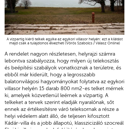
A vízpartig kiérő telkek egyike az egykori villasor helyén: ezt a kilátást
majd csak a tulajdonos élvezheti (Vörös Szabolcs / Válasz Online)
A rendelet nagyon részletesen, helyrajzi számra
lebontva szabályozza, hogy milyen új telekosztás
és beépítési szabályok vonatkoznak a területre, és
ebből már kiderült, hogy a legrosszabb
balatonvilágosi hagyományokat folytatva az egykori
villasor helyén 15 darab 800 nm2-es telket mérnek
ki, amelyek közvetlenül leérnek a vízpartig. A
telkeket a tervek szerint eladják nyaralónak, sőt
ennek az értékesítésre váró teleksornak a része a
helyi védelem alatt álló, de teljesen kifosztott
Kádár-villa és a jobb állapotú, klasszicizáló szocreál