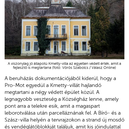
A viszonylag jó állapotú Kmetty-villa az egyetlen védett érték, amit a
fejlesztő is megtartana (fotó: Vörös Szabolcs / Válasz Online)
A beruházás dokumentációjából kiderül, hogy a
Pro-Mot egyedül a Kmetty-villát hajlandó
megtartani a négy védett épület közül. A
legnagyobb veszteség a Községház lenne, amely
pont arra a telekre esik, amit a magaspart
leborotválása után parcelláznának fel. A Bíró- és a
Szász-villa helyén a tervrajzokon a strand új mosdó
és vendéglátóblokkját találjuk, amit kis jóindulattal