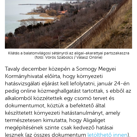
Kilátás a balatonvilágosi sétányról az aligai-akarattyai partszakaszra
(fotó: Vörös Szabolcs / Válasz Online)
Tavaly december közepén a Somogy Megyei
Kormányhivatal előírta, hogy környezeti
hatásvizsgálati eljárást kell lefolytatni, január 24-én
pedig online közmeghallgatást tartottak, s ebből az
alkalomból közzétettek egy csomó tervet és
dokumentumot, köztük a befektető által
készíttetett környezeti hatástanulmányt, amely
természetesen kimutatta, hogy Aligaliget
megépítésének szinte csak kedvező hatásai
lesznek (az összes dokumentum
letölthető innen
).