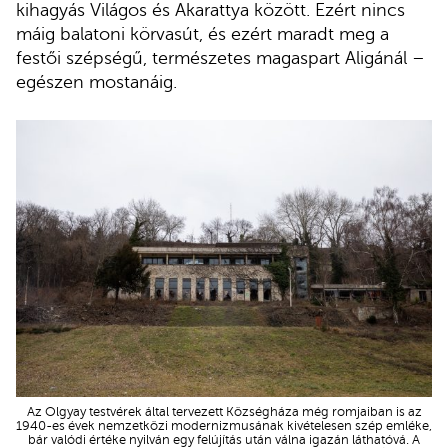
kihagyás Világos és Akarattya között. Ezért nincs
máig balatoni körvasút, és ezért maradt meg a
festői szépségű, természetes magaspart Aligánál –
egészen mostanáig.
Az Olgyay testvérek által tervezett Községháza még romjaiban is az
1940-es évek nemzetközi modernizmusának kivételesen szép emléke,
bár valódi értéke nyilván egy felújítás után válna igazán láthatóvá. A