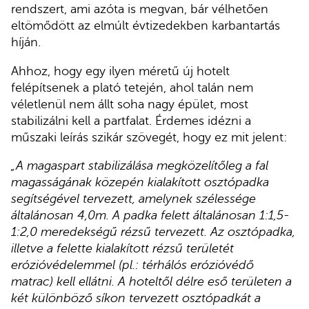
rendszert, ami azóta is megvan, bár vélhetően
eltömődött az elmúlt évtizedekben karbantartás
híján.
Ahhoz, hogy egy ilyen méretű új hotelt
felépítsenek a plató tetején, ahol talán nem
véletlenül nem állt soha nagy épület, most
stabilizálni kell a partfalat. Érdemes idézni a
műszaki leírás szikár szövegét, hogy ez mit jelent:
„A magaspart stabilizálása megközelítőleg a fal
magasságának közepén kialakított osztópadka
segítségével tervezett, amelynek szélessége
általánosan 4,0m. A padka felett általánosan 1:1,5-
1:2,0 meredekségű rézsű tervezett. Az osztópadka,
illetve a felette kialakított rézsű területét
erózióvédelemmel (pl.: térhálós erózióvédő
matrac) kell ellátni. A hoteltől délre eső területen a
két különböző síkon tervezett osztópadkát a