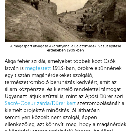
A magaspart átvágása Akarattyánál a Balatonvidéki Vasút építése
érdekében 1909-ben
Aliga fehér sziklái, amelyeket többek közt Csók
István is
megfestett
1913-ban, örökre eltűnnének
egy tisztán magánérdekeket szolgáló,
természetromboló beruházás kedvéért, amit az
állam közpénzzel és kiemelő rendelettel támogat.
Ugyanazt látjuk ezúttal is, mint az Ajtósi Dürer sori
Sacré-Coeur zárda/Dürer kert
szétrombolásánál: a
kiemelt projektté minősítés jól láthatóan
semmilyen közcélt nem szolgál, éppen
ellenkezőleg, azt könnyíti meg, hogy a magánérdek