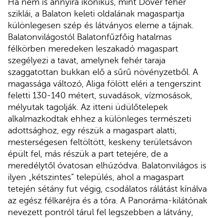
Ha nem is annyira ikonikus, mint Dover fehér
sziklái, a Balaton keleti oldalának magaspartja
különlegesen szép és látványos eleme a tájnak.
Balatonvilágostól Balatonfűzfőig hatalmas
félkörben meredeken leszakadó magaspart
szegélyezi a tavat, amelynek fehér taraja
szaggatottan bukkan elő a sűrű növényzetből. A
magassága változó, Aliga fölött eléri a tengerszint
feletti 130-140 métert, suvadások, vízmosások,
mélyutak tagolják. Az itteni üdülőtelepek
alkalmazkodtak ehhez a különleges természeti
adottsághoz, egy részük a magaspart alatti,
mesterségesen feltöltött, keskeny területsávon
épült fel, más részük a part tetejére, de a
meredélytől óvatosan elhúzódva. Balatonvilágos is
ilyen „kétszintes” település, ahol a magaspart
tetején sétány fut végig, csodálatos rálátást kínálva
az egész félkaréjra és a tóra. A Panoráma-kilátónak
nevezett pontról tárul fel legszebben a látvány,