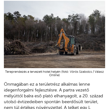
Tereprendezés a tervezett hotel helyén (fotó: Vörös Szabolcs / Válasz
Online)
Önmagában ez a területrész alkalmas lenne
idegenforgalmi fejlesztésre. A partra vezető
mélyúttól balra eső plató elhanyagolt, a 20. század
utolsó évtizedeiben spontán beerdősült terület,
nem túl értékes növényzettel. A telket egy L