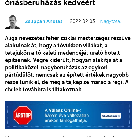
óriásberuházás kedvéért
Zsuppán András
| 2022.02.03. |
Nagytotál
Aliga nevezetes fehér sziklái mesterséges rézsűvé
alakulnak át, hogy a tövükben villákat, a
tetejükön a tó keleti medencéjét uraló hotelt
építsenek.
Végre kiderült, hogyan alakítja át a
politikaközeli nagyberuházás az egykori
pártüdülőt: nemcsak az épített értékek nagyobb
része tűnik el, de még a tájkép se marad a régi. A
civilek továbbra is tiltakoznak.