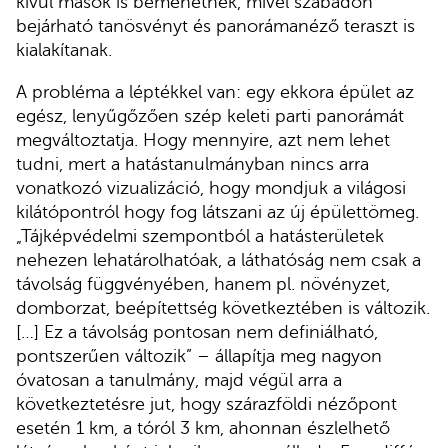
kívül mások is bemehetnek, mivel szabadon
bejárható tanösvényt és panorámanéző teraszt is
kialakítanak.
A probléma a léptékkel van: egy ekkora épület az
egész, lenyűgőzően szép keleti parti panorámát
megváltoztatja. Hogy mennyire, azt nem lehet
tudni, mert a hatástanulmányban nincs arra
vonatkozó vizualizáció, hogy mondjuk a világosi
kilátópontról hogy fog látszani az új épülettömeg.
„Tájképvédelmi szempontból a hatásterületek
nehezen lehatárolhatóak, a láthatóság nem csak a
távolság függvényében, hanem pl. növényzet,
domborzat, beépítettség következtében is változik.
[…] Ez a távolság pontosan nem definiálható,
pontszerűen változik” – állapítja meg nagyon
óvatosan a tanulmány, majd végül arra a
következtetésre jut, hogy szárazföldi nézőpont
esetén 1 km, a tóról 3 km, ahonnan észlelhető