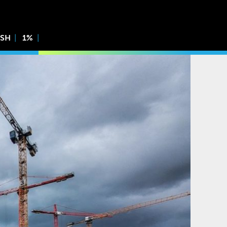
ISH
1%