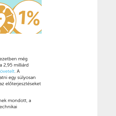
rvezetben még
 2,95 milliárd
övetelt
. A
atni egy súlyosan
az előterjesztéseket
űnek mondott, a
echnikai