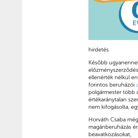
hirdetés
Később ugyanennek
előzményszerződése
ellenérték nélkül en
forintos beruházói
polgármester több a
értékaránytalan szer
nem kifogásolta, eg
Horváth Csaba még a
magánberuházás érd
beavatkozásokat,