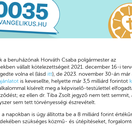
 a beruházónak Horváth Csaba polgármester az
kben vállalt kötelezettségeit 2021. december 16-i te
gedte volna el (lásd
itt
), de 2023. november 30-án már a
ajánlatot
is kevesellte, helyette már 3,5 milliárd forintot
k
lkalommal kísérelt meg a képviselő-testülettel elfogadt
ződést; ez ellen dr. Tiba Zsolt jegyző nem tett semmit, 
yszer sem tett törvényességi észrevételt.
 napokban is úgy állította be a 8 milliárd forint érték
ekében szükséges közmű- és útépítéseket, forgalomt