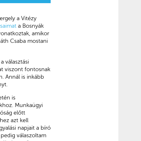
rgely a Vitézy
tásaimat
a Bosnyák
 vonatkoztak, amikor
váth Csaba mostani
a választási
t viszont fontosnak
. Annál is inkább
yt.
etén is
okhoz. Munkaügyi
óság előtt
hez azt kell
yalási napjait a bíró
n pedig válaszoltam