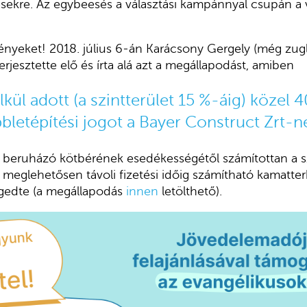
sekre. Az egybeesés a választási kampánnyal csupán a 
tényeket! 2018. július 6-án Karácsony Gergely (még zug
rjesztette elő és írta alá azt a megállapodást, amiben
lkül adott (a szintterület 15 %-áig) közel 
bbletépítési jogot a Bayer Construct Zrt-n
 beruházó kötbérének esedékességétől számítottan a s
meglehetősen távoli fizetési időig számítható kamatter
ngedte (a megállapodás
innen
letölthető).