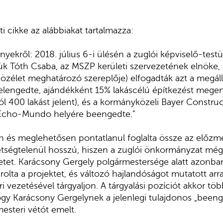
i cikke az alábbiakat tartalmazza:
ekről: 2018. július 6-i ülésén a zuglói képviselő-testü
ük Tóth Csaba, az MSZP kerületi szervezetének elnöke, 
 közélet meghatározó szereplője) elfogadták azt a megál
elengedte, ajándékként 15% lakáscélú építkezést megen
l 400 lakást jelent), és a kormányközeli Bayer Construc
 Echo-Mundo helyére beengedte.”
n és meglehetősen pontatlanul foglalta össze az előz
kétségtelenül hosszú, hiszen a zuglói önkormányzat m
ületet. Karácsony Gergely polgármestersége alatt azonba
olta a projektet, és változó hajlandóságot mutatott arra
 vezetésével tárgyaljon. A tárgyalási pozíciót akkor t
ogy Karácsony Gergelynek a jelenlegi tulajdonos „been
esteri vétót emelt.