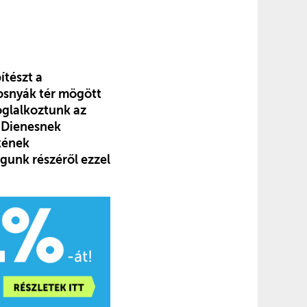
ítészt a
Bosnyák tér mögött
oglalkoztunk az
k Dienesnek
ökének
agunk részéről ezzel