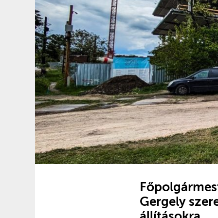
Főpolgármest
Gergely szere
állításokra