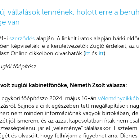
új vállalások lennének, holott erre a ber
ge van
21-i
szerződés
alapján. A linkelt iratok alapján bárki el
en képviselték-e a kerületvezetők Zugló érdekeit, az üg
lasz Online cikkeiben olvashatók (
itt
és
itt
).
uglói főépítész
volt zuglói kabinetfőnöke, Németh Zsolt válasza:
 egykori főépítésze 2024. május 16-án
véleménycikké
zásról. Sajnos a cikk egészében tett megállapítások na
 mert nem minden információnak vagyok birtokában, de
zét jól ismerem, és az azzal kapcsolatban írtak nem csa
sztességtelenül jár el „véleménye” tálalásakor. Tisztelem
ét és olvasóit, hogy felhívjam a figyelmet arra, Dienes 