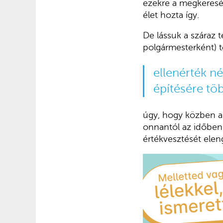
ezekre a megkeresé
élet hozta így.
De lássuk a száraz 
polgármesterként) te
ellenérték né
építésére tö
úgy, hogy közben a
onnantól az időben 
értékvesztését ele