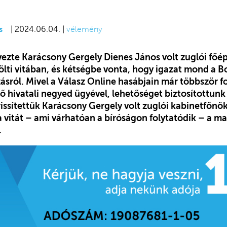
s
| 2024.06.04. |
vélemény
zte Karácsony Gergely Dienes János volt zuglói főép
ölti vitában, és kétségbe vonta, hogy igazat mond a 
ásról. Mivel a Válasz Online hasábjain már többször f
ő hivatali negyed ügyével, lehetőséget biztosítottun
frissítettük Karácsony Gergely volt zuglói kabinetfőn
 a vitát – ami várhatóan a bíróságon folytatódik – a m
.