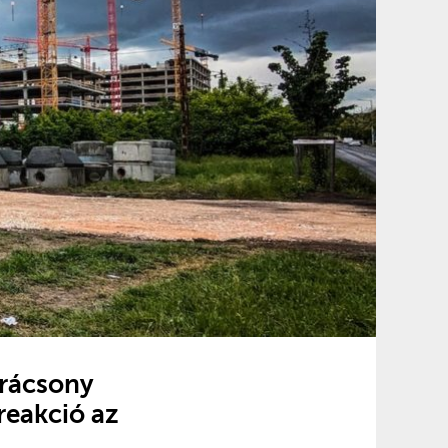
arácsony
reakció az