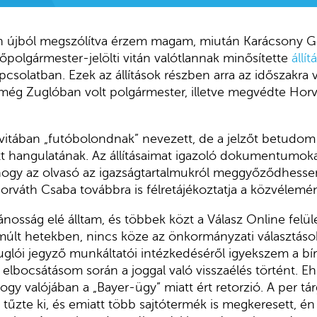
 újból megszólítva érzem magam, miután Karácsony Ge
főpolgármester-jelölti vitán valótlannak minősítette
állí
apcsolatban. Ezek az állítások részben arra az időszakra
még Zuglóban volt polgármester, illetve megvédte Hor
vitában „futóbolondnak” nevezett, de a jelzőt betudom 
t hangulatának. Az állításaimat igazoló dokumentumoka
hogy az olvasó az igazságtartalmukról meggyőződhessen
orváth Csaba továbbra is félretájékoztatja a közvélemén
nosság elé álltam, és többek közt a Válasz Online felül
múlt hetekben, nincs köze az önkormányzati választás
zuglói jegyző munkáltatói intézkedéséről igyekszem a bír
elbocsátásom során a joggal való visszaélés történt. Eh
gy valójában a „Bayer-ügy” miatt ért retorzió. A per tárg
 tűzte ki, és emiatt több sajtótermék is megkeresett, é