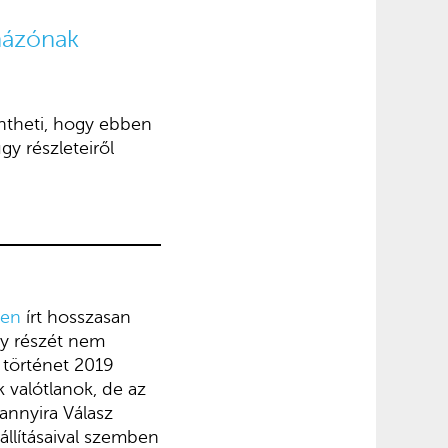
uházónak
döntheti, hogy ebben
y részleteiről
ben
írt hosszasan
gy részét nem
 történet 2019
k valótlanok, de az
 annyira Válasz
állításaival szemben