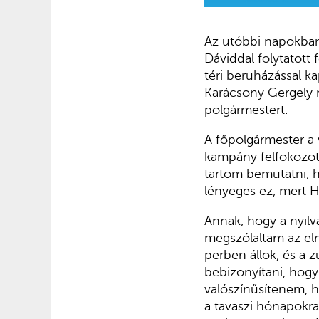
Az utóbbi napokban
Dáviddal folytatott 
téri beruházással k
Karácsony Gergely 
polgármestert.
A főpolgármester a 
kampány felfokozot
tartom bemutatni, 
lényeges ez, mert H
Annak, hogy a nyilvá
megszólaltam az el
perben állok, és a 
bebizonyítani, hogy 
valószínűsítenem, ho
a tavaszi hónapokra