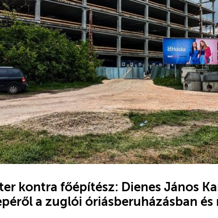
er kontra főépítész: Dienes János K
péről a zuglói óriásberuházásban és 