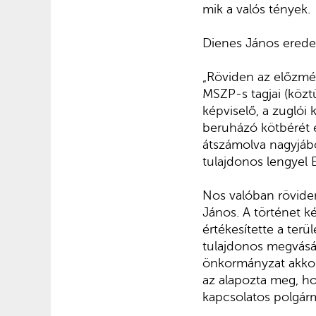
mik a valós tények.
Dienes János eredet
„Röviden az előzmény
MSZP-s tagjai (közt
képviselő, a zuglói
beruházó kötbérét 
átszámolva nagyjábó
tulajdonos lengyel
Nos valóban rövide
János. A történet 
értékesítette a ter
tulajdonos megvásár
önkormányzat akkori
az alapozta meg, h
kapcsolatos polgárm