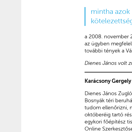
mintha azok 
kötelezettsé
a 2008. november 
az ügyben megfelelő
további tények a Vá
Dienes János volt z
Karácsony Gergely 
Dienes János Zugló
Bosnyák téri beruhá
tudom ellenőrizni,
októberéig tartó rés
egykori főépítész ti
Online Szerkesztőség