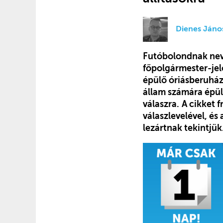
Dienes Jáno
Futóbolondnak neve
főpolgármester-jel
épülő óriásberuház
állam számára épül
válaszra.
A cikket 
válaszlevelével, és
lezártnak tekintjük