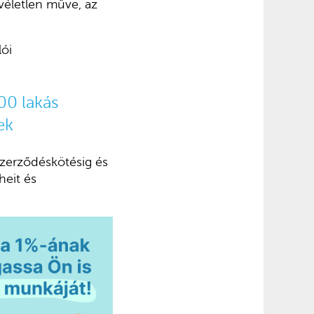
véletlen műve, az
lói
400 lakás
ek
zerződéskötésig és
heit és