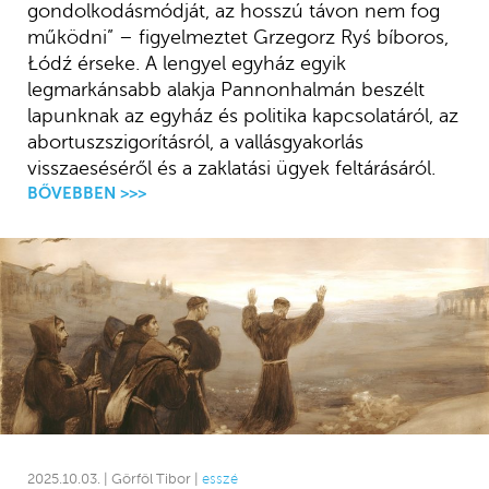
gondolkodásmódját, az hosszú távon nem fog
működni” – figyelmeztet Grzegorz Ryś bíboros,
Łódź érseke. A lengyel egyház egyik
legmarkánsabb alakja Pannonhalmán beszélt
lapunknak az egyház és politika kapcsolatáról, az
abortuszszigorításról, a vallásgyakorlás
visszaeséséről és a zaklatási ügyek feltárásáról.
BŐVEBBEN >>>
2025.10.03. | Görföl Tibor |
esszé