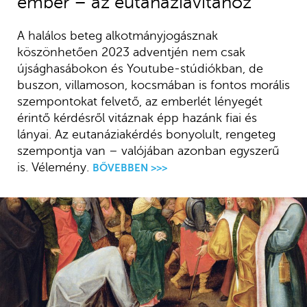
ember – az eutanáziavitához
A halálos beteg alkotmányjogásznak
köszönhetően 2023 adventjén nem csak
újsághasábokon és Youtube-stúdiókban, de
buszon, villamoson, kocsmában is fontos morális
szempontokat felvető, az emberlét lényegét
érintő kérdésről vitáznak épp hazánk fiai és
lányai. Az eutanáziakérdés bonyolult, rengeteg
szempontja van – valójában azonban egyszerű
is. Vélemény.
BŐVEBBEN >>>