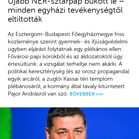
Újabb NER-sztárpap bukott le –
minden egyházi tevékenységtől
eltiltották
Az Esztergom-Budapesti Főegyházmegye friss
közleménye szerint gyermek- és ifjúságvédelmi
ügyben eljárást folytatnak egy plébános ellen.
Fővárosi papi körökből és az áldozatoktól úgy
értesültünk: a vizsgálat terheltje nem akárki. A
politikai kereszténység (és az orosz propaganda)
egyik arcáról, a zuglói Kassai téri templom
plébánosáról, a kormány által tavaly kitüntetett
Pajor Andrásról van szó.
BŐVEBBEN >>>