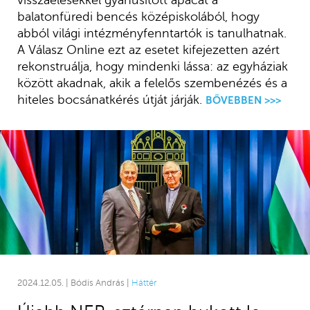
visszaélésekkel gyanúsított apácát a
balatonfüredi bencés középiskolából, hogy
abból világi intézményfenntartók is tanulhatnak.
A Válasz Online ezt az esetet kifejezetten azért
rekonstruálja, hogy mindenki lássa: az egyháziak
között akadnak, akik a felelős szembenézés és a
hiteles bocsánatkérés útját járják.
BŐVEBBEN >>>
2024.12.05. | Bódis András |
Háttér