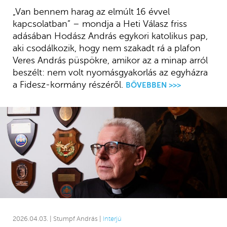
„Van bennem harag az elmúlt 16 évvel
kapcsolatban” – mondja a Heti Válasz friss
adásában Hodász András egykori katolikus pap,
aki csodálkozik, hogy nem szakadt rá a plafon
Veres András püspökre, amikor az a minap arról
beszélt: nem volt nyomásgyakorlás az egyházra
a Fidesz-kormány részéről.
BŐVEBBEN >>>
2026.04.03. | Stumpf András |
Interjú