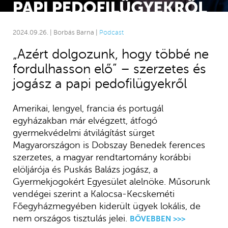
2024.09.26. | Borbás Barna |
Podcast
„Azért dolgozunk, hogy többé ne
fordulhasson elő” – szerzetes és
jogász a papi pedofilügyekről
Amerikai, lengyel, francia és portugál
egyházakban már elvégzett, átfogó
gyermekvédelmi átvilágítást sürget
Magyarországon is Dobszay Benedek ferences
szerzetes, a magyar rendtartomány korábbi
elöljárója és Puskás Balázs jogász, a
Gyermekjogokért Egyesület alelnöke. Műsorunk
vendégei szerint a Kalocsa-Kecskeméti
Főegyházmegyében kiderült ügyek lokális, de
nem országos tisztulás jelei.
BŐVEBBEN >>>