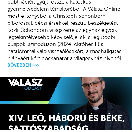
publikációit gyűjti össze a katolikus
gyermekvédelem témaköréből. A Válasz Online
most e könyvből a Christoph Schönborn
bíborossal, bécsi érsekkel készült beszélgetést
közli. Schönborn világszerte az egyház egyoik
legtekintélyesebb képviselője, aki a legutóbbi
püspöki szinóduson (2024. október 1.) a
hatalommal való visszaélésekért, a meghallgatás
hiányáért kért bocsánatot a világegyház híveitől.
BŐVEBBEN >>>