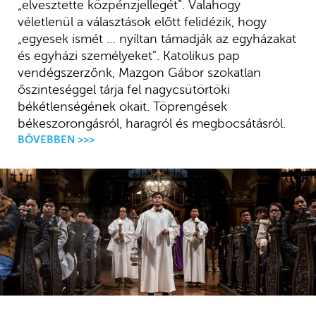
„elvesztette közpénzjellegét”. Valahogy
véletlenül a választások előtt felidézik, hogy
„egyesek ismét … nyíltan támadják az egyházakat
és egyházi személyeket”. Katolikus pap
vendégszerzőnk, Mazgon Gábor szokatlan
őszinteséggel tárja fel nagycsütörtöki
békétlenségének okait. Töprengések
békeszorongásról, haragról és megbocsátásról.
BŐVEBBEN >>>