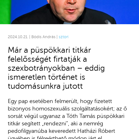
2024.10.21. | Bódis András |
sztori
Már a püspökkari titkár
felelősségét firtatják a
szexbotrányokban – eddig
ismeretlen történet is
tudomásunkra jutott
Egy pap esetében felmerült, hogy fizetett
bizonyos homoszexuális szolgáltatásokért; az ő
sorsát végül ugyanaz a Tóth Tamás püspökkari
titkár segített „rendezni”, aki a nemrég
pedofilgyanúba keveredett Hatházi Róbert
ügyében is félreérthető módon járt el.