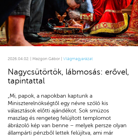
2026.04.02. | Mazgon Gábor |
Világmagyarázat
Nagycsütörtök, lábmosás: erővel,
tapintattal
„Mi, papok, a napokban kaptunk a
Miniszterelnökségtől egy névre szóló kis
választások előtti ajándékot. Sok smúzos
maszlag és rengeteg felújított templomot
ábrázoló kép van benne – melyek persze olyan
állampárti pénzből lettek felújítva, ami már