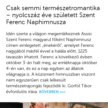
Csak semmi természetromantika
– nyolcszáz éve született Szent
Ferenc Naphimnusza
Idén szerte a világon megemlékeznek Assisi
Szent Ferenc magyarul főként Naphimnusz
címen emlegetett „énekéről”, amelyet Ferenc
nagyjából másfél évvel a halála előtt, 1225
tavaszán írhatott. Ferenc a következő évben
október 3-án halt meg, az emléknapja október
4-én van, és ez a nap egyben az állatok
világnapja is. A közismert himnuszban viszont
nem egyszerűen csak lelkesült
természetrajongás fejeződik ki. Görföl Tibor
évfordulós írása.
BŐVEBBEN >>>