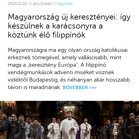
2025.12.22. | Laky Zoltán |
Nagytotál
Magyarország új keresztényei: így
készülnek a karácsonyra a
köztünk élő filippínók
Magyarországra ma egy olyan ország katolikusai
érkeznek tömegével, amely vallásosabb, mint
maga a „keresztény Európa”. A filippínó
vendégmunkások adventi miséket visznek
vidéktől Budapestig, és néhányan akár hosszabb
távon is maradnának.
BŐVEBBEN >>>