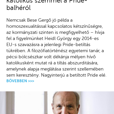
katolikus szemmel a Pride-
balhéról
Nemcsak Bese Gergő jó példa a
homoszexualitással kapcsolatos kétszínűségre,
az kormányzati szinten is megfigyelhető – hívja
fel a figyelmünket Heidl György egy 2014-es
EU-s szavazásra a jelenlegi Pride-betiltás
tükrében. A filozófiatörténész egyetemi tanár, a
pécsi bölcsészkar volt dékánja mélyen hívő
katolikusként mutat rá a tiltás abszurditására,
amelynek alapja meglátása szerint szellemében
sem keresztény. Nagyinterjú a betiltott Pride elé.
BŐVEBBEN >>>