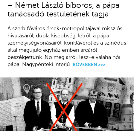
– Német László bíboros, a pápa
tanácsadó testületének tagja
A szerb főváros érsek-metropolitájával missziós
hivatásáról, dupla kisebbségi létről, a pápa
személyiségvonásairól, konklávéról és a szinódus
által megújuló egyház emberi arcáról
beszélgettünk. No meg arról, lesz-e valaha női
pápa. Nagypénteki interjú.
BŐVEBBEN >>>