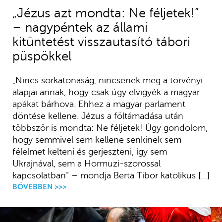
„Jézus azt mondta: Ne féljetek!”
– nagypéntek az állami
kitüntetést visszautasító tábori
püspökkel
„Nincs sorkatonaság, nincsenek meg a törvényi
alapjai annak, hogy csak úgy elvigyék a magyar
apákat bárhova. Ehhez a magyar parlament
döntése kellene. Jézus a föltámadása után
többször is mondta: Ne féljetek! Úgy gondolom,
hogy semmivel sem kellene senkinek sem
félelmet kelteni és gerjeszteni, így sem
Ukrajnával, sem a Hormuzi-szorossal
kapcsolatban” – mondja Berta Tibor katolikus […]
BŐVEBBEN >>>