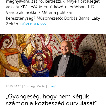
megnyilvánulásairól kérdezzük. Milyen örökséget
vesz át XIV. Leó? Miért ütközött korábban J. D.
Vance alelnökkel? Mit ér a politikai
kereszténység? Műsorvezető: Borbás Barna, Laky
Zoltán.
BŐVEBBEN >>>
2025.04.17. | Sashegyi Zsófia |
Interjú
„Gyöngeség, hogy nem kérjük
számon a közbeszéd durvulását”