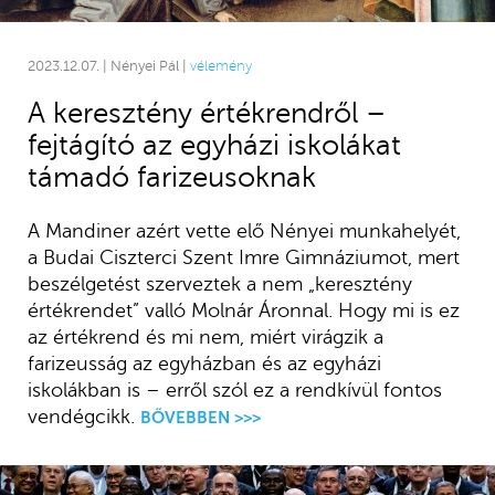
2023.12.07. | Nényei Pál |
vélemény
A keresztény értékrendről –
fejtágító az egyházi iskolákat
támadó farizeusoknak
A Mandiner azért vette elő Nényei munkahelyét,
a Budai Ciszterci Szent Imre Gimnáziumot, mert
beszélgetést szerveztek a nem „keresztény
értékrendet” valló Molnár Áronnal. Hogy mi is ez
az értékrend és mi nem, miért virágzik a
farizeusság az egyházban és az egyházi
iskolákban is – erről szól ez a rendkívül fontos
vendégcikk.
BŐVEBBEN >>>