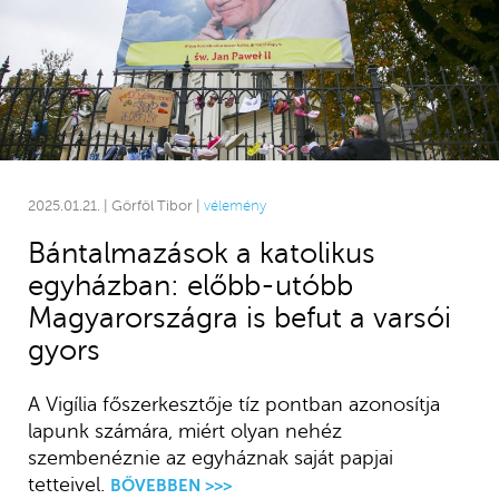
2025.01.21. | Görföl Tibor |
vélemény
Bántalmazások a katolikus
egyházban: előbb-utóbb
Magyarországra is befut a varsói
gyors
A Vigília főszerkesztője tíz pontban azonosítja
lapunk számára, miért olyan nehéz
szembenéznie az egyháznak saját papjai
tetteivel.
BŐVEBBEN >>>