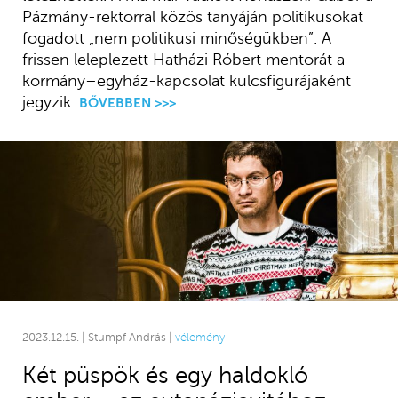
Pázmány-rektorral közös tanyáján politikusokat
fogadott „nem politikusi minőségükben”. A
frissen leleplezett Hatházi Róbert mentorát a
kormány–egyház-kapcsolat kulcsfigurájaként
jegyzik.
BŐVEBBEN >>>
2023.12.15. | Stumpf András |
vélemény
Két püspök és egy haldokló