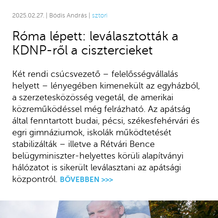
2025.02.27. | Bódis András |
sztori
Róma lépett: leválasztották a
KDNP-ről a cisztercieket
Két rendi csúcsvezető – felelősségvállalás
helyett – lényegében kimenekült az egyházból,
a szerzetesközösség vegetál, de amerikai
közreműködéssel még felrázható. Az apátság
által fenntartott budai, pécsi, székesfehérvári és
egri gimnáziumok, iskolák működtetését
stabilizálták – illetve a Rétvári Bence
belügyminiszter-helyettes körüli alapítványi
hálózatot is sikerült leválasztani az apátsági
központról.
BŐVEBBEN >>>