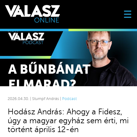
☰
2026.04.30. | Stumpf András |
Podcast
Hodász András: Ahogy a Fidesz,
úgy a magyar egyház sem érti, mi
történt április 12-én