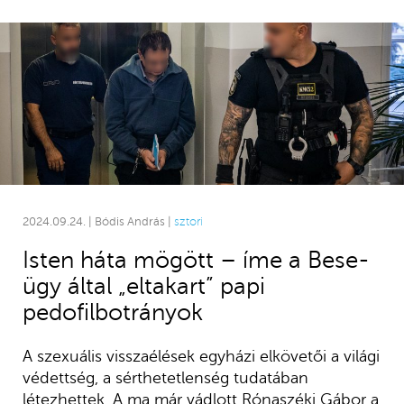
2024.09.24. | Bódis András |
sztori
Isten háta mögött – íme a Bese-
ügy által „eltakart” papi
pedofilbotrányok
A szexuális visszaélések egyházi elkövetői a világi
védettség, a sérthetetlenség tudatában
létezhettek. A ma már vádlott Rónaszéki Gábor a