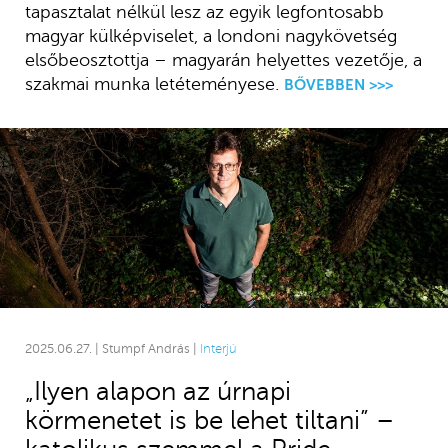
tapasztalat nélkül lesz az egyik legfontosabb
magyar külképviselet, a londoni nagykövetség
elsőbeosztottja – magyarán helyettes vezetője, a
szakmai munka letéteményese.
BŐVEBBEN >>>
2025.06.27. | Stumpf András |
Interjú
„Ilyen alapon az úrnapi
körmenetet is be lehet tiltani” –