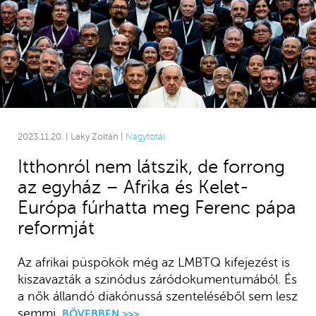
2023.11.20. | Laky Zoltán |
Nagytotál
Itthonról nem látszik, de forrong
az egyház – Afrika és Kelet-
Európa fúrhatta meg Ferenc pápa
reformját
Az afrikai püspökök még az LMBTQ kifejezést is
kiszavazták a szinódus záródokumentumából. És
a nők állandó diakónussá szenteléséből sem lesz
semmi.
BŐVEBBEN >>>