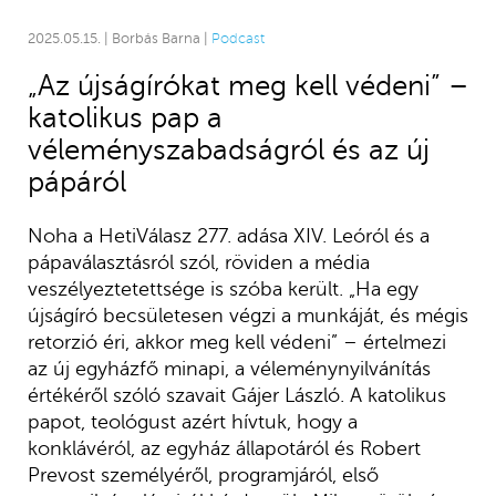
2025.05.15. | Borbás Barna |
Podcast
„Az újságírókat meg kell védeni” –
katolikus pap a
véleményszabadságról és az új
pápáról
Noha a HetiVálasz 277. adása XIV. Leóról és a
pápaválasztásról szól, röviden a média
veszélyeztetettsége is szóba került. „Ha egy
újságíró becsületesen végzi a munkáját, és mégis
retorzió éri, akkor meg kell védeni” – értelmezi
az új egyházfő minapi, a véleménynyilvánítás
értékéről szóló szavait Gájer László. A katolikus
papot, teológust azért hívtuk, hogy a
konklávéról, az egyház állapotáról és Robert
Prevost személyéről, programjáról, első