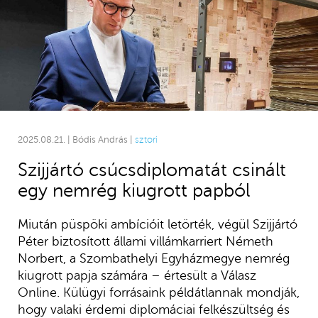
2025.08.21. | Bódis András |
sztori
Szijjártó csúcsdiplomatát csinált
egy nemrég kiugrott papból
Miután püspöki ambícióit letörték, végül Szijjártó
Péter biztosított állami villámkarriert Németh
Norbert, a Szombathelyi Egyházmegye nemrég
kiugrott papja számára – értesült a Válasz
Online. Külügyi forrásaink példátlannak mondják,
hogy valaki érdemi diplomáciai felkészültség és