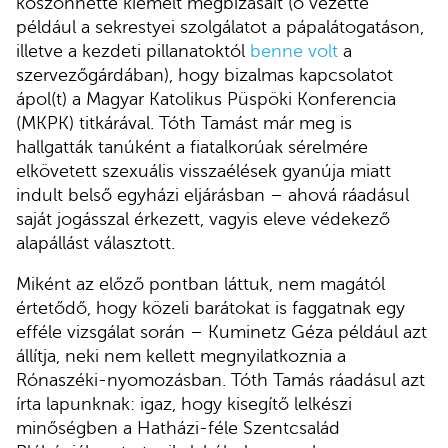
köszönhette kiemelt megbízásait (ő vezette
például a sekrestyei szolgálatot a pápalátogatáson,
illetve a kezdeti pillanatoktól
benne volt
a
szervezőgárdában), hogy bizalmas kapcsolatot
ápol(t) a Magyar Katolikus Püspöki Konferencia
(MKPK) titkárával. Tóth Tamást már meg is
hallgatták tanúként a fiatalkorúak sérelmére
elkövetett szexuális visszaélések gyanúja miatt
indult belső egyházi eljárásban – ahová ráadásul
saját jogásszal érkezett, vagyis eleve védekező
alapállást választott.
Miként az előző pontban láttuk, nem magától
értetődő, hogy közeli barátokat is faggatnak egy
efféle vizsgálat során – Kuminetz Géza például azt
állítja, neki nem kellett megnyilatkoznia a
Rónaszéki-nyomozásban. Tóth Tamás ráadásul azt
írta lapunknak: igaz, hogy kisegítő lelkészi
minőségben a Hatházi-féle Szentcsalád