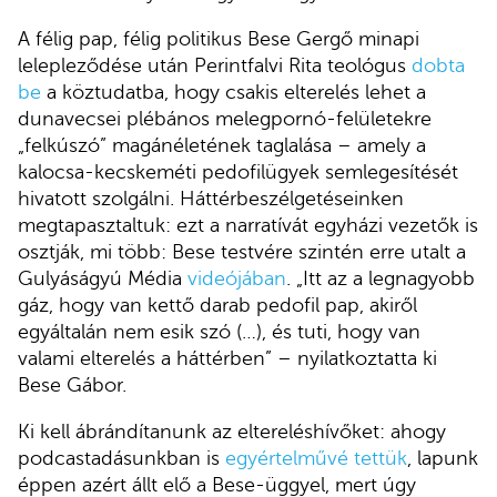
A félig pap, félig politikus Bese Gergő minapi
lelepleződése után Perintfalvi Rita teológus
dobta
be
a köztudatba, hogy csakis elterelés lehet a
dunavecsei plébános melegpornó-felületekre
„felkúszó” magánéletének taglalása – amely a
kalocsa-kecskeméti pedofilügyek semlegesítését
hivatott szolgálni. Háttérbeszélgetéseinken
megtapasztaltuk: ezt a narratívát egyházi vezetők is
osztják, mi több: Bese testvére szintén erre utalt a
Gulyáságyú Média
videójában
. „Itt az a legnagyobb
gáz, hogy van kettő darab pedofil pap, akiről
egyáltalán nem esik szó (…), és tuti, hogy van
valami elterelés a háttérben” – nyilatkoztatta ki
Bese Gábor.
Ki kell ábrándítanunk az eltereléshívőket: ahogy
podcastadásunkban is
egyértelművé tettük
, lapunk
éppen azért állt elő a Bese-üggyel, mert úgy