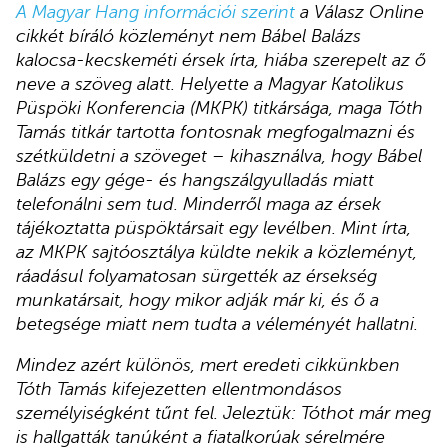
A Magyar Hang információi szerint
a Válasz Online
cikkét bíráló közleményt nem Bábel Balázs
kalocsa-kecskeméti érsek írta, hiába szerepelt az ő
neve a szöveg alatt. Helyette a Magyar Katolikus
Püspöki Konferencia (MKPK) titkársága, maga Tóth
Tamás titkár tartotta fontosnak megfogalmazni és
szétküldetni a szöveget – kihasználva, hogy Bábel
Balázs egy gége- és hangszálgyulladás miatt
telefonálni sem tud. Minderről maga az érsek
tájékoztatta püspöktársait egy levélben. Mint írta,
az MKPK sajtóosztálya küldte nekik a közleményt,
ráadásul folyamatosan sürgették az érsekség
munkatársait, hogy mikor adják már ki, és ő a
betegsége miatt nem tudta a véleményét hallatni.
Mindez azért különös, mert eredeti cikkünkben
Tóth Tamás kifejezetten ellentmondásos
személyiségként tűnt fel. Jeleztük: Tóthot már meg
is hallgatták tanúként a fiatalkorúak sérelmére