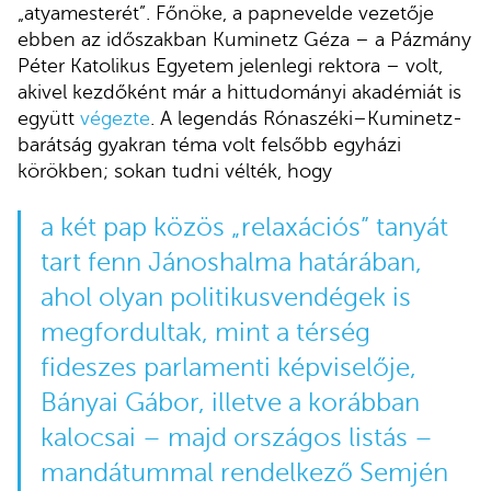
„atyamesterét”. Főnöke, a papnevelde vezetője
ebben az időszakban Kuminetz Géza – a Pázmány
Péter Katolikus Egyetem jelenlegi rektora – volt,
akivel kezdőként már a hittudományi akadémiát is
együtt
végezte
. A legendás Rónaszéki–Kuminetz-
barátság gyakran téma volt felsőbb egyházi
körökben; sokan tudni vélték, hogy
a két pap közös „relaxációs” tanyát
tart fenn Jánoshalma határában,
ahol olyan politikusvendégek is
megfordultak, mint a térség
fideszes parlamenti képviselője,
Bányai Gábor, illetve a korábban
kalocsai – majd országos listás –
mandátummal rendelkező Semjén