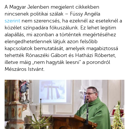
A Magyar Jelenben megjelent cikkekben
nincsenek politikai szálak – Füssy Angéla
szerint
nem szerencsés, ha ezeknél az eseteknél a
közélet színpadára fókuszálunk. Ez lehet legitim
alapállás, mi azonban a történtek megértéséhez
elengedhetetlennek látjuk azon felsőbb
kapcsolatok bemutatását, amelyek magabiztossá
tehették Rónaszéki Gábort és Hatházi Róbertet,
illetve máig „nem hagyták leesni” a porondról
Mészáros Istvánt.