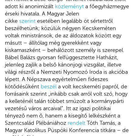
adott ki anonimizált
közleményt
a főegyházmegye
érseki hivatala. A Magyar Jelen
cikke
szerint
esetében legalább öt sértettről
beszélhetünk; közülük négyen Kecskeméten
voltak ministránsok, de az áldozatok között egy
másutt – állítólag még gyerekként vagy
kiskamaszként – behálózott személy is szerepel.
Bábel Balázs gyorsan felfüggesztette Hatházit,
jelenleg zajlik a belső kánonjogi vizsgálat, illetve
világi részről a Nemzeti Nyomozó Iroda is akcióba
lépett. A Népszava egyértelműen fideszes
kötődésűként
beszél
a volt kecskeméti papról, de
forrásaink szerint „inkább csak arról volt szó, hogy
a kelleténél talán többet smúzolt a kormánypárti
vezetésű város arcaival”. Itt az igazi politikai
tényező nem ő, hanem a kisegítő lelkészként a
Szentcsalád Plébániához
rendelt
Tóth Tamás, a
Magyar Katolikus Püspöki Konferencia titkára – de