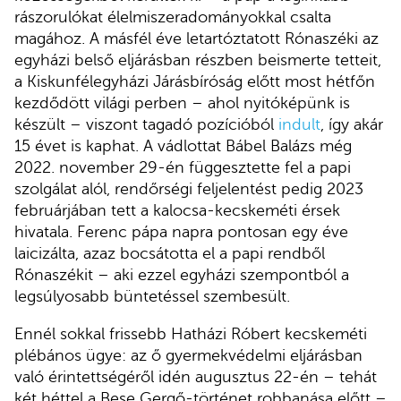
rászorulókat élelmiszeradományokkal csalta
magához. A másfél éve letartóztatott Rónaszéki az
egyházi belső eljárásban részben beismerte tetteit,
a Kiskunfélegyházi Járásbíróság előtt most hétfőn
kezdődött világi perben – ahol nyitóképünk is
készült – viszont tagadó pozícióból
indult
, így akár
15 évet is kaphat. A vádlottat Bábel Balázs még
2022. november 29-én függesztette fel a papi
szolgálat alól, rendőrségi feljelentést pedig 2023
februárjában tett a kalocsa-kecskeméti érsek
hivatala. Ferenc pápa napra pontosan egy éve
laicizálta, azaz bocsátotta el a papi rendből
Rónaszékit – aki ezzel egyházi szempontból a
legsúlyosabb büntetéssel szembesült.
Ennél sokkal frissebb Hatházi Róbert kecskeméti
plébános ügye: az ő gyermekvédelmi eljárásban
való érintettségéről idén augusztus 22-én – tehát
két héttel a Bese Gergő-történet robbanása előtt –