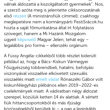
válnak áldozattá a kiszolgáltatott gyermekek”. Nos,
a szerző azóta meg is jelentette cikksorozatának
első
részeit
(A ministránsfiúk címmel); csakhogy
meglepetésre nem a kormánypárti PestiSrácok.hu
hozta a saját főmunkatársa által írt folytatásos
szöveget, hanem a Mi Hazánk Mozgalom
ügyeit
képviselő
Magyar Jelen, tehát egy –
legalábbis pro forma – ellenzéki orgánum.
A Füssy Angéla-cikkekből több részlet kiderült:
például az, hogy a Bács-Kiskun Vármegyei
Főügyészség többrendbeli, hatalmi, befolyási
viszonyával visszaélve elkövetett szexuális
visszaélés miatt
emelt vádat
Rónaszéki Gábor volt
kiskunfélegyházi plébános ellen 2019–2022-es
cselekmények miatt. A vádiratban négy áldozat
szerepel, közülük ketten 14 év alattiak. A sértett
fiúk hittancsoportokból és más ifjúsági
közösségekből kerültek ki – a pap a leginkább