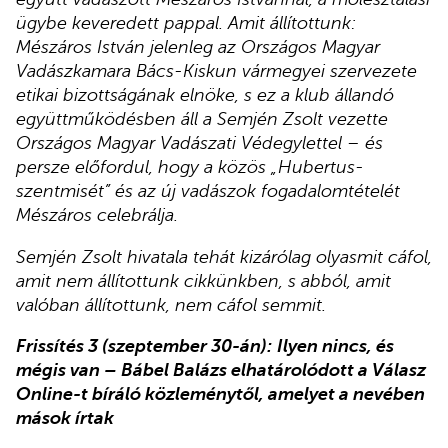
ügybe keveredett pappal. Amit állítottunk:
Mészáros István jelenleg az Országos Magyar
Vadászkamara Bács-Kiskun vármegyei szervezete
etikai bizottságának elnöke, s ez a klub állandó
együttműködésben áll a Semjén Zsolt vezette
Országos Magyar Vadászati Védegylettel – és
persze előfordul, hogy a közös „Hubertus-
szentmisét” és az új vadászok fogadalomtételét
Mészáros celebrálja.
Semjén Zsolt hivatala tehát kizárólag olyasmit cáfol,
amit nem állítottunk cikkünkben, s abból, amit
valóban állítottunk, nem cáfol semmit.
Frissítés 3 (szeptember 30-án):
Ilyen nincs, és
mégis van – Bábel Balázs elhatárolódott a Válasz
Online-t bíráló közleménytől, amelyet a nevében
mások írtak