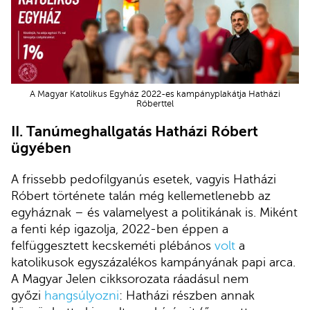
A Magyar Katolikus Egyház 2022-es kampányplakátja Hatházi
Róberttel
II. Tanúmeghallgatás Hatházi Róbert
ügyében
A frissebb pedofilgyanús esetek, vagyis Hatházi
Róbert története talán még kellemetlenebb az
egyháznak – és valamelyest a politikának is. Miként
a fenti kép igazolja, 2022-ben éppen a
felfüggesztett kecskeméti plébános
volt
a
katolikusok egyszázalékos kampányának papi arca.
A Magyar Jelen cikksorozata ráadásul nem
győzi
hangsúlyozni
: Hatházi részben annak