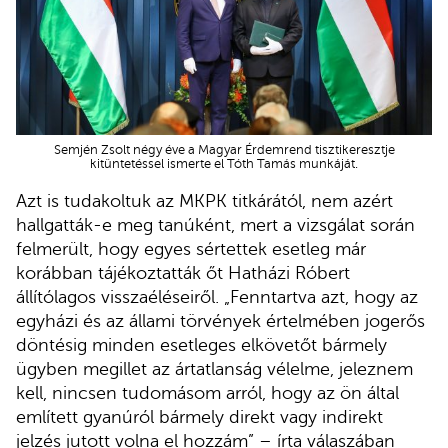
Semjén Zsolt négy éve a Magyar Érdemrend tisztikeresztje
kitüntetéssel ismerte el Tóth Tamás munkáját.
Azt is tudakoltuk az MKPK titkárától, nem azért
hallgatták-e meg tanúként, mert a vizsgálat során
felmerült, hogy egyes sértettek esetleg már
korábban tájékoztatták őt Hatházi Róbert
állítólagos visszaéléseiről. „Fenntartva azt, hogy az
egyházi és az állami törvények értelmében jogerős
döntésig minden esetleges elkövetőt bármely
ügyben megillet az ártatlanság vélelme, jeleznem
kell, nincsen tudomásom arról, hogy az ön által
említett gyanúról bármely direkt vagy indirekt
jelzés jutott volna el hozzám” – írta válaszában