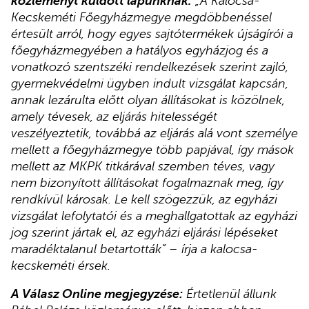
közleményt küldött lapunknak
.
„A Kalocsa-
Kecskeméti Főegyházmegye megdöbbenéssel
értesült arról, hogy egyes sajtótermékek újságírói a
főegyházmegyében a hatályos egyházjog és a
vonatkozó szentszéki rendelkezések szerint zajló,
gyermekvédelmi ügyben indult vizsgálat kapcsán,
annak lezárulta előtt olyan állításokat is közölnek,
amely tévesek, az eljárás hitelességét
veszélyeztetik, továbbá az eljárás alá vont személye
mellett a főegyházmegye több papjával, így mások
mellett az MKPK titkárával szemben téves, vagy
nem bizonyított állításokat fogalmaznak meg, így
rendkívül károsak. Le kell szögezzük, az egyházi
vizsgálat lefolytatói és a meghallgatottak az egyházi
jog szerint jártak el, az egyházi eljárási lépéseket
maradéktalanul betartották” – írja a kalocsa-
kecskeméti érsek.
A Válasz Online megjegyzése:
Értetlenül állunk