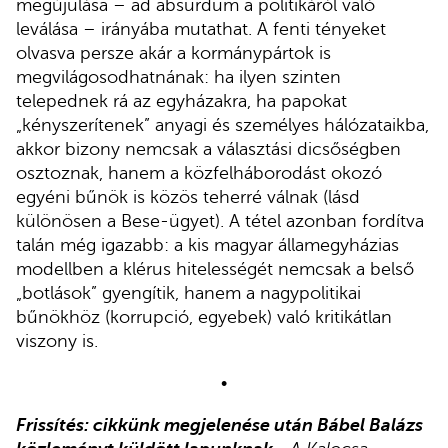
megújulása – ad absurdum a politikáról való
leválása – irányába mutathat. A fenti tényeket
olvasva persze akár a kormánypártok is
megvilágosodhatnának: ha ilyen szinten
telepednek rá az egyházakra, ha papokat
„kényszerítenek” anyagi és személyes hálózataikba,
akkor bizony nemcsak a választási dicsőségben
osztoznak, hanem a közfelháborodást okozó
egyéni bűnök is közös teherré válnak (lásd
különösen a Bese-ügyet). A tétel azonban fordítva
talán még igazabb: a kis magyar államegyházias
modellben a klérus hitelességét nemcsak a belső
„botlások” gyengítik, hanem a nagypolitikai
bűnökhöz (korrupció, egyebek) való kritikátlan
viszony is.
•
Frissítés: cikkünk megjelenése
után Bábel Balázs