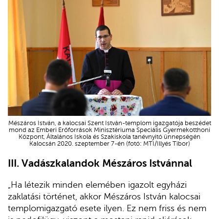
Mészáros István, a kalocsai Szent István-templom igazgatója beszédet
mond az Emberi Erőforrások Minisztériuma Speciális Gyermekotthoni
Központ, Általános Iskola és Szakiskola tanévnyitó ünnepségén
Kalocsán 2020. szeptember 7-én (fotó: MTI/Illyés Tibor)
III. Vadászkalandok Mészáros Istvánnal
„Ha létezik minden elemében igazolt egyházi
zaklatási történet, akkor Mészáros István kalocsai
templomigazgató esete ilyen. Ez nem friss és nem