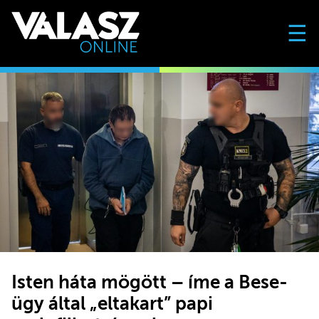
☰
Isten háta mögött – íme a Bese-
ügy által „eltakart” papi