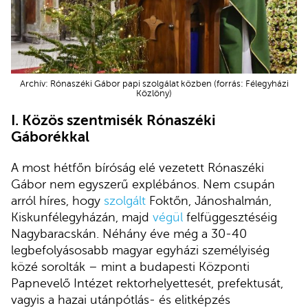
Archív: Rónaszéki Gábor papi szolgálat közben (forrás: Félegyházi
Közlöny)
I. Közös szentmisék Rónaszéki
Gáborékkal
A most hétfőn bíróság elé vezetett Rónaszéki
Gábor nem egyszerű explébános. Nem csupán
arról híres, hogy
szolgált
Foktőn, Jánoshalmán,
Kiskunfélegyházán, majd
végül
felfüggesztéséig
Nagybaracskán. Néhány éve még a 30-40
legbefolyásosabb magyar egyházi személyiség
közé sorolták – mint a budapesti Központi
Papnevelő Intézet rektorhelyettesét, prefektusát,
vagyis a hazai utánpótlás- és elitképzés