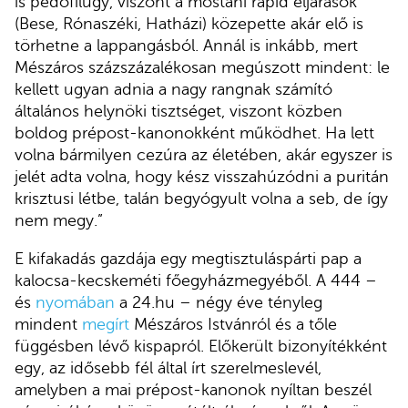
is pedofilügy, viszont a mostani rapid eljárások
(Bese, Rónaszéki, Hatházi) közepette akár elő is
törhetne a lappangásból. Annál is inkább, mert
Mészáros százszázalékosan megúszott mindent: le
kellett ugyan adnia a nagy rangnak számító
általános helynöki tisztséget, viszont közben
boldog prépost-kanonokként működhet. Ha lett
volna bármilyen cezúra az életében, akár egyszer is
jelét adta volna, hogy kész visszahúzódni a puritán
krisztusi létbe, talán begyógyult volna a seb, de így
nem megy.”
E kifakadás gazdája egy megtisztuláspárti pap a
kalocsa-kecskeméti főegyházmegyéből. A 444 –
és
nyomában
a 24.hu – négy éve tényleg
mindent
megírt
Mészáros Istvánról és a tőle
függésben lévő kispapról. Előkerült bizonyítékként
egy, az idősebb fél által írt szerelmeslevél,
amelyben a mai prépost-kanonok nyíltan beszél