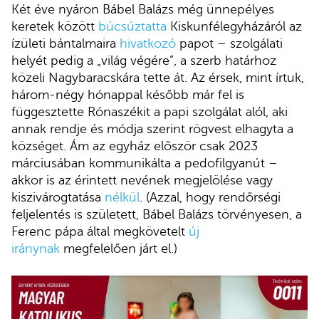
Két éve nyáron Bábel Balázs még ünnepélyes
keretek között
búcsúztatta
Kiskunfélegyházáról az
ízületi bántalmaira
hivatkozó
papot – szolgálati
helyét pedig a „világ végére”, a szerb határhoz
közeli Nagybaracskára tette át. Az érsek, mint írtuk,
három-négy hónappal később már fel is
függesztette Rónaszékit a papi szolgálat alól, aki
annak rendje és módja szerint rögvest elhagyta a
községet. Ám az egyház először csak 2023
márciusában kommunikálta a pedofilgyanút –
akkor is az érintett nevének megjelölése vagy
kiszivárogtatása
nélkül
. (Azzal, hogy rendőrségi
feljelentés is született, Bábel Balázs törvényesen, a
Ferenc pápa által megkövetelt
új
iránynak
megfelelően járt el.)