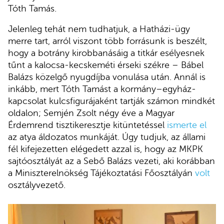
Tóth Tamás.
Jelenleg tehát nem tudhatjuk, a Hatházi-ügy
merre tart, arról viszont több forrásunk is beszélt,
hogy a botrány kirobbanásáig a titkár esélyesnek
tűnt a kalocsa-kecskeméti érseki székre – Bábel
Balázs közelgő nyugdíjba vonulása után. Annál is
inkább, mert Tóth Tamást a kormány–egyház-
kapcsolat kulcsfigurájaként tartják számon mindkét
oldalon; Semjén Zsolt négy éve a Magyar
Érdemrend tisztikeresztje kitüntetéssel
ismerte el
az atya áldozatos munkáját. Úgy tudjuk, az állami
fél kifejezetten elégedett azzal is, hogy az MKPK
sajtóosztályát az a Sebő Balázs vezeti, aki korábban
a Miniszterelnökség Tájékoztatási Főosztályán
volt
osztályvezető.