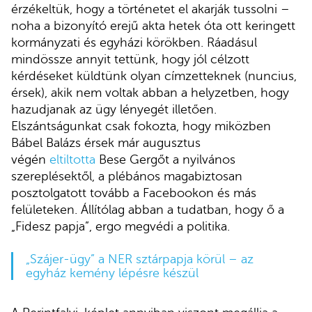
érzékeltük, hogy a történetet el akarják tussolni –
noha a bizonyító erejű akta hetek óta ott keringett
kormányzati és egyházi körökben. Ráadásul
mindössze annyit tettünk, hogy jól célzott
kérdéseket küldtünk olyan címzetteknek (nuncius,
érsek), akik nem voltak abban a helyzetben, hogy
hazudjanak az ügy lényegét illetően.
Elszántságunkat csak fokozta, hogy miközben
Bábel Balázs érsek már augusztus
végén
eltiltotta
Bese Gergőt a nyilvános
szereplésektől, a plébános magabiztosan
posztolgatott tovább a Facebookon és más
felületeken. Állítólag abban a tudatban, hogy ő a
„Fidesz papja”, ergo megvédi a politika.
„Szájer-ügy” a NER sztárpapja körül – az
egyház kemény lépésre készül