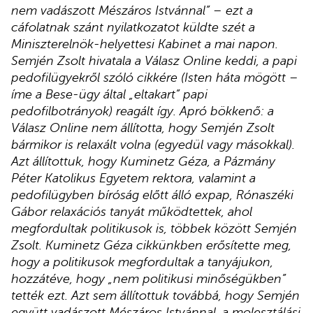
nem vadászott Mészáros Istvánnal” – ezt a
cáfolatnak szánt nyilatkozatot küldte szét a
Miniszterelnök-helyettesi Kabinet a mai napon.
Semjén Zsolt hivatala a Válasz Online keddi, a papi
pedofilügyekről szóló cikkére (Isten háta mögött –
íme a Bese-ügy által „eltakart” papi
pedofilbotrányok) reagált így. Apró bökkenő: a
Válasz Online nem állította, hogy Semjén Zsolt
bármikor is relaxált volna (egyedül vagy másokkal).
Azt állítottuk, hogy Kuminetz Géza, a Pázmány
Péter Katolikus Egyetem rektora, valamint a
pedofilügyben bíróság előtt álló expap, Rónaszéki
Gábor relaxációs tanyát működtettek, ahol
megfordultak politikusok is, többek között Semjén
Zsolt. Kuminetz Géza cikkünkben erősítette meg,
hogy a politikusok megfordultak a tanyájukon,
hozzátéve, hogy „nem politikusi minőségükben”
tették ezt. Azt sem állítottuk továbbá, hogy Semjén
együtt vadászott Mészáros Istvánnal, a molesztálási