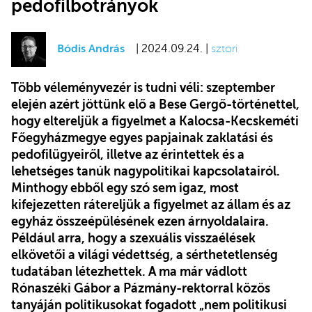
pedofilbotrányok
Bódis András
| 2024.09.24. |
sztori
Több véleményvezér is tudni véli: szeptember
elején azért jöttünk elő a Bese Gergő-történettel,
hogy eltereljük a figyelmet a Kalocsa-Kecskeméti
Főegyházmegye egyes papjainak zaklatási és
pedofilügyeiről, illetve az érintettek és a
lehetséges tanúk nagypolitikai kapcsolatairól.
Minthogy ebből egy szó sem igaz, most
kifejezetten rátereljük a figyelmet az állam és az
egyház összeépülésének ezen árnyoldalaira.
Például arra, hogy a szexuális visszaélések
elkövetői a világi védettség, a sérthetetlenség
tudatában létezhettek. A ma már vádlott
Rónaszéki Gábor a Pázmány-rektorral közös
tanyáján politikusokat fogadott „nem politikusi