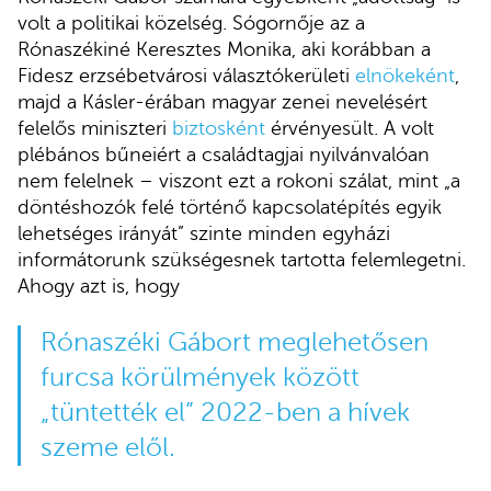
volt a politikai közelség. Sógornője az a
Rónaszékiné Keresztes Monika, aki korábban a
Fidesz erzsébetvárosi választókerületi
elnökeként
,
majd a Kásler-érában magyar zenei nevelésért
felelős miniszteri
biztosként
érvényesült. A volt
plébános bűneiért a családtagjai nyilvánvalóan
nem felelnek – viszont ezt a rokoni szálat, mint „a
döntéshozók felé történő kapcsolatépítés egyik
lehetséges irányát” szinte minden egyházi
informátorunk szükségesnek tartotta felemlegetni.
Ahogy azt is, hogy
Rónaszéki Gábort meglehetősen
furcsa körülmények között
„tüntették el” 2022-ben a hívek
szeme elől.