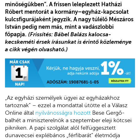
minőségükben”. A frissen leleplezett Hatházi
Róbert mentorát a kormány–egyház-kapcsolat
kulcsfigurájaként jegyzik. A nagy túlélő Mészáros
István pedig nem más, mint a vadászlobbi
főpapja.
(Frissítés: Bábel Balázs kalocsa-
kecskeméti érsek írásunkat is érintő közleménye
a cikk végén olvasható.)
„Az egyházi személyek ügyei az egyházakhoz
tartoznak” – ezzel a mondattal ütötte el a Válasz
Online által
nyilvánosságra hozott
Bese Gergő-
balhét a miniszterelnök a szeptember eleji kötcsei
pikniken. A papi szolgálat alól felfüggesztett
dunavecsei explébános „férfibarát” életmódja