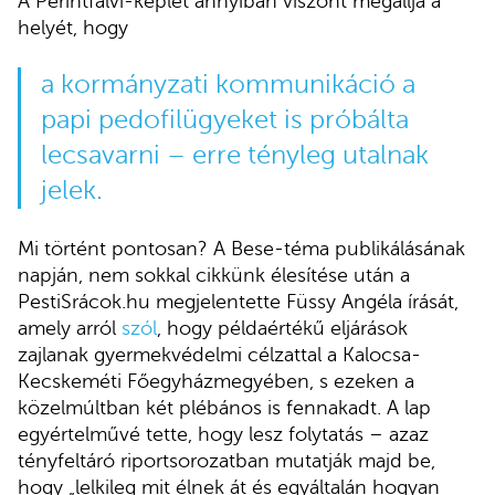
A Perintfalvi-képlet annyiban viszont megállja a
helyét, hogy
a kormányzati kommunikáció a
papi pedofilügyeket is próbálta
lecsavarni – erre tényleg utalnak
jelek.
Mi történt pontosan? A Bese-téma publikálásának
napján, nem sokkal cikkünk élesítése után a
PestiSrácok.hu megjelentette Füssy Angéla írását,
amely arról
szól
, hogy példaértékű eljárások
zajlanak gyermekvédelmi célzattal a Kalocsa-
Kecskeméti Főegyházmegyében, s ezeken a
közelmúltban két plébános is fennakadt. A lap
egyértelművé tette, hogy lesz folytatás – azaz
tényfeltáró riportsorozatban mutatják majd be,
hogy „lelkileg mit élnek át és egyáltalán hogyan