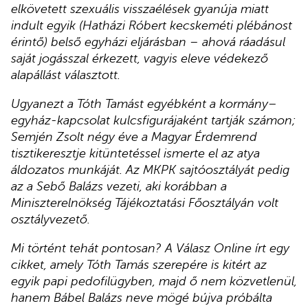
elkövetett szexuális visszaélések gyanúja miatt
indult egyik (Hatházi Róbert kecskeméti plébánost
érintő) belső egyházi eljárásban – ahová ráadásul
saját jogásszal érkezett, vagyis eleve védekező
alapállást választott.
Ugyanezt a Tóth Tamást egyébként a kormány–
egyház-kapcsolat kulcsfigurájaként tartják számon;
Semjén Zsolt négy éve a Magyar Érdemrend
tisztikeresztje kitüntetéssel ismerte el az atya
áldozatos munkáját. Az MKPK sajtóosztályát pedig
az a Sebő Balázs vezeti, aki korábban a
Miniszterelnökség Tájékoztatási Főosztályán volt
osztályvezető.
Mi történt tehát pontosan? A Válasz Online írt egy
cikket, amely Tóth Tamás szerepére is kitért az
egyik papi pedofilügyben, majd ő nem közvetlenül,
hanem Bábel Balázs neve mögé bújva próbálta