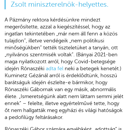
Zsolt miniszterelnök-helyettes.
A Pázmány rektora kérdésünkre mindezt
megerősítette, azzal a kiegészítéssel, hogy az
ingatlan tekintetében „már nem áll fenn a közös
tulajdon”, illetve vendégeik „nem politikusi
minőségükben” tették tiszteletüket a tanyán, ott
„nyilvános szentmisék voltak”. (Bányai 2021-ben
maga nyilatkozott arról, hogy Covid-betegsége
idején Rónaszéki
adta fel
neki a betegek kenetét.)
Kuminetz Gézánál arról is érdeklődtünk, hosszú
barátságuk idején észlelte-e bármikor, hogy
Rónaszéki Gábornak van egy másik, abnormális
élete. „Ismeretségünk alatt nem láttam semmi jelét
ennek” – felelte, illetve egyértelművé tette, hogy
őt nem hallgatták meg egyházi és világi hatóságok
a pedofilügy feltárásakor.
Rónaszéki Gábor számára egyébként „adottság” is