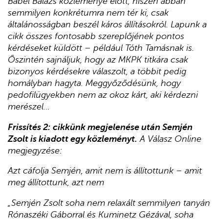
Bábel Balázs közleménye előtt, hiszen abban
semmilyen konkrétumra nem tér ki, csak
általánosságban beszél káros állításokról. Lapunk a
cikk összes fontosabb szereplőjének pontos
kérdéseket küldött – például Tóth Tamásnak is.
Őszintén sajnáljuk, hogy az MKPK titkára csak
bizonyos kérdésekre válaszolt, a többit pedig
homályban hagyta. Meggyőződésünk, hogy
pedofilügyekben nem az okoz kárt, aki kérdezni
merészel…
Frissítés 2:
cikkünk megjelenése után Semjén
Zsolt is kiadott egy közleményt.
A Válasz Online
megjegyzése:
Azt cáfolja Semjén, amit nem is állítottunk – amit
meg állítottunk, azt nem
„Semjén Zsolt soha nem relaxált semmilyen tanyán
Rónaszéki Gáborral és Kuminetz Gézával, soha