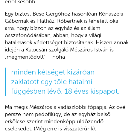
erről később.
Egy biztos: Bese Gergőhöz hasonlóan Rónaszéki
Gábornak és Hatházi Róbertnek is lehetett oka
arra, hogy bízzon az egyház és az állam
összefonódásában, abban, hogy a világi
hatalmasok védettséget biztosítanak. Hiszen annak
idején a Kalocsán szolgáló Mészáros István is
„megmentődött” – noha
minden kétséget kizáróan
zaklatott egy tőle hatalmi
függésben lévő, 18 éves kispapot.
Ma mégis Mészáros a vadászlobbi főpapja. Az övé
persze nem pedofilügy, de az egyház belső
erkölcse szerint mindenképp üldözendő
cselekedet. (Még erre is visszatérünk).