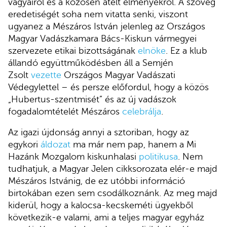
vágyairól és a közösen átélt élményekről. A szöveg
eredetiségét soha nem vitatta senki, viszont
ugyanez a Mészáros István jelenleg az Országos
Magyar Vadászkamara Bács-Kiskun vármegyei
szervezete etikai bizottságának
elnöke
. Ez a klub
állandó együttműködésben áll a Semjén
Zsolt
vezette
Országos Magyar Vadászati
Védegylettel – és persze előfordul, hogy a közös
„Hubertus-szentmisét” és az új vadászok
fogadalomtételét Mészáros
celebrálja
.
Az igazi újdonság annyi a sztoriban, hogy az
egykori
áldozat
ma már nem pap, hanem a Mi
Hazánk Mozgalom kiskunhalasi
politikusa
. Nem
tudhatjuk, a Magyar Jelen cikksorozata elér-e majd
Mészáros Istvánig, de ez utóbbi információ
birtokában ezen sem csodálkoznánk. Az meg majd
kiderül, hogy a kalocsa-kecskeméti ügyekből
következik-e valami, ami a teljes magyar egyház