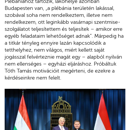
Plébániához tartozik, lakóhelye azonban
Budapesten van, „a plébánia területén lakással,
szobával soha nem rendelkeztem, illetve nem
rendelkezem, ott leginkább vasárnapi szentmise-
szolgálatot teljesítettem és teljesítek – amikor erre
egyéb feladataim lehetőséget adnak”. Márpedig ha
a titkár tényleg ennyire lazán kapcsolódik a
tetthelyhez, nem világos, miért kellett saját
jogásszal felvérteznie magát egy – alapból nyilván
nem ellenséges – egyházi eljáráshoz. Próbáltuk
Tóth Tamás motivációit megérteni, de ezekre a
kérdéseinkre nem felelt.