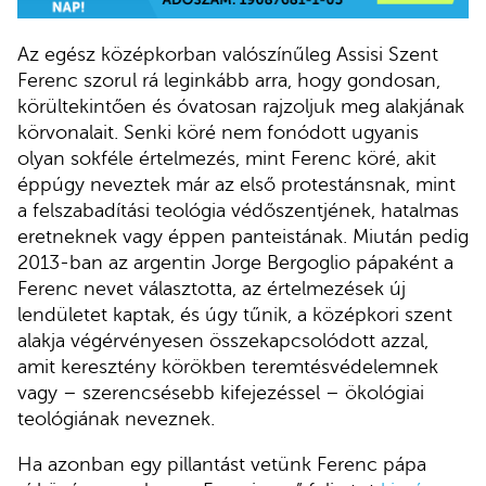
Az egész középkorban valószínűleg Assisi Szent
Ferenc szorul rá leginkább arra, hogy gondosan,
körültekintően és óvatosan rajzoljuk meg alakjának
körvonalait. Senki köré nem fonódott ugyanis
olyan sokféle értelmezés, mint Ferenc köré, akit
éppúgy neveztek már az első protestánsnak, mint
a felszabadítási teológia védőszentjének, hatalmas
eretneknek vagy éppen panteistának. Miután pedig
2013-ban az argentin Jorge Bergoglio pápaként a
Ferenc nevet választotta, az értelmezések új
lendületet kaptak, és úgy tűnik, a középkori szent
alakja végérvényesen összekapcsolódott azzal,
amit keresztény körökben teremtésvédelemnek
vagy – szerencsésebb kifejezéssel – ökológiai
teológiának neveznek.
Ha azonban egy pillantást vetünk Ferenc pápa