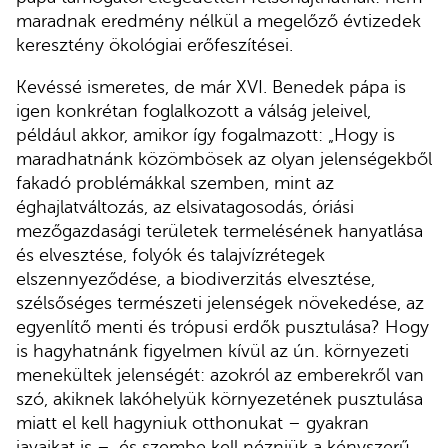
maradnak eredmény nélkül a megelőző évtizedek
keresztény ökológiai erőfeszítései.
Kevéssé ismeretes, de már XVI. Benedek pápa is
igen konkrétan foglalkozott a válság jeleivel,
például akkor, amikor így fogalmazott: „Hogy is
maradhatnánk közömbösek az olyan jelenségekből
fakadó problémákkal szemben, mint az
éghajlatváltozás, az elsivatagosodás, óriási
mezőgazdasági területek termelésének hanyatlása
és elvesztése, folyók és talajvízrétegek
elszennyeződése, a biodiverzitás elvesztése,
szélsőséges természeti jelenségek növekedése, az
egyenlítő menti és trópusi erdők pusztulása? Hogy
is hagyhatnánk figyelmen kívül az ún. környezeti
menekültek jelenségét: azokról az emberekről van
szó, akiknek lakóhelyük környezetének pusztulása
miatt el kell hagyniuk otthonukat – gyakran
javaikat is –, és szembe kell nézniük a kényszerű