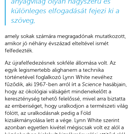
anyagvilág olyan nagyszerű és
különleges elfogadását fejezi ki a
szöveg,
amely sokak számára megragadónak mutatkozott,
amikor jó néhány évszázad elteltével ismét
felfedezték.
Az újrafelfedezésnek sokféle állomása volt. Az
egyik legismertebb alighanem a technika
történetével foglalkozó Lynn White nevéhez
fűződik, aki 1967-ben arról írt a
Science
hasábjain,
hogy az ökológiai válságért mindenekelőtt a
kereszténység tehető felelőssé, mivel arra biztatta
az emberiséget, hogy uralkodjon a természeti világ
fölött, az uralkodásnak pedig a Föld
kizsákmányolása lett a vége. Lynn White szerint
azonban egyetlen kivétel mégiscsak volt ez alól a