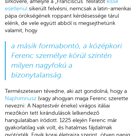
sírkövére, amelyre a „Franciscus” feliratot
kissé
esetlenül
sikerült felvésni, nemcsak a latin-amerikai
pápa örökségének roppant kérdésessége tárul
elénk, de vele együtt abból is megsejthetünk
valamit, hogy
a másik formabontó, a középkori
Ferenc személye körül szintén
milyen nagyfokú a
bizonytalanság.
Természetesen tévedne, aki azt gondolná, hogy a
Naphimnusz
(vagy ahogyan maga Ferenc szerette
nevezni: A Naptestvér éneke) virágos itáliai
mezőkön tett kirándulások lelkendező
hangulatában íródott. 1225 elején Ferenc már
gyakorlatilag vak volt, és hatalmas fájdalmak
gyötörték. Egyik korai életrajza szerint „ötven napig,