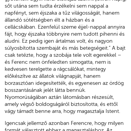
sőt utána sem tudta érzékelni sem nappal a
napfényt, sem éjszaka a tűz világosságát, hanem
állandó sötétségben élt a házban és a
cellácskában. Ezenfelül szeme éjjel-nappal annyira
fájt, hogy éjszaka többnyire nem tudott pihenni és
aludni. Ez pedig igen ártalmas volt, és nagyon
súlyosbította szembaját és más betegségeit.” A bajt
csak tetézte, hogy a szobája tele volt egerekkel –
és Ferenc nem önfeledten simogatta, nem is
kedvesen terelgette a rágcsálókat, mintegy
előkészítve az állatok világnapját, hanem
borzasztóan idegesítették, és egyenesen az ördög
bosszantásának jelét látta bennük.
Nyomorúságában aztán látomásban részesült,
amely végső boldogságáról biztosította, és ettől
vágy támadt benne arra, hogy magasztalja Istent.
Igencsak jellemző azonban Ferencre, hogy milyen
formát választott ehhez a magasztaláshoz. Az