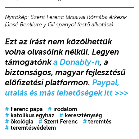
Nyitókép: Szent Ferenc társaival Rómába érkezik
(José Benlliure y Gil spanyol festő alkotása)
Ezt az írást nem közölhettük
volna olvasóink nélkül. Legyen
támogatónk
a Donably-n
, a
biztonságos, magyar fejlesztésű
előfizetési platformon.
Paypal,
utalás és más lehetőségek itt >>>
#
Ferenc pápa
#
irodalom
#
katolikus egyház
#
kereszténység
#
ökológia
#
Szent Ferenc
#
teremtés
#
teremtésvédelem