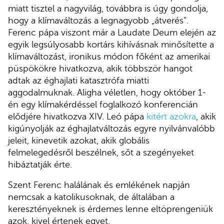
miatt tisztel a nagyvilág, továbbra is úgy gondolja,
hogy a klímaváltozás a legnagyobb „átverés”.
Ferenc pápa viszont már a Laudate Deum elején az
egyik legsúlyosabb kortárs kihívásnak minősítette a
klímaváltozást, ironikus módon főként az amerikai
püspökökre hivatkozva, akik többször hangot
adtak az éghajlati katasztrófa miatti
aggodalmuknak. Aligha véletlen, hogy október 1-
én egy klímakérdéssel foglalkozó konferencián
elődjére hivatkozva XIV. Leó pápa
kitért azokra
, akik
kigúnyolják az éghajlatváltozás egyre nyilvánvalóbb
jeleit, kinevetik azokat, akik globális
felmelegedésről beszélnek, sőt a szegényeket
hibáztatják érte.
Szent Ferenc halálának és emlékének napján
nemcsak a katolikusoknak, de általában a
keresztényeknek is érdemes lenne eltöprengeniük
azok, kivel értenek egyet.