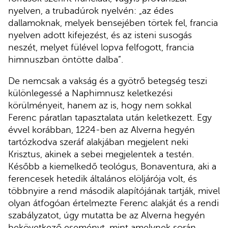
nyelven, a trubadúrok nyelvén: „az édes
dallamoknak, melyek bensejében törtek fel, francia
nyelven adott kifejezést, és az isteni susogás
neszét, melyet fülével lopva felfogott, francia
himnuszban öntötte dalba”.
De nemcsak a vakság és a gyötrő betegség teszi
különlegessé a Naphimnusz keletkezési
körülményeit, hanem az is, hogy nem sokkal
Ferenc páratlan tapasztalata után keletkezett. Egy
évvel korábban, 1224-ben az Alverna hegyén
tartózkodva szeráf alakjában megjelent neki
Krisztus, akinek a sebei megjelentek a testén.
Később a kiemelkedő teológus, Bonaventura, aki a
ferencesek hetedik általános elöljárója volt, és
többnyire a rend második alapítójának tartják, mivel
olyan átfogóan értelmezte Ferenc alakját és a rendi
szabályzatot, úgy mutatta be az Alverna hegyén
bekövetkező eseményt, mint amelynek során