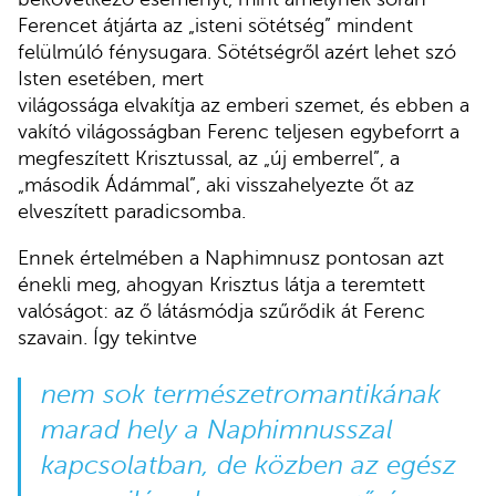
Ferencet átjárta az „isteni sötétség” mindent
felülmúló fénysugara. Sötétségről azért lehet szó
Isten esetében, mert
világossága elvakítja az emberi szemet, és ebben a
vakító világosságban Ferenc teljesen egybeforrt a
megfeszített Krisztussal, az „új emberrel”, a
„második Ádámmal”, aki visszahelyezte őt az
elveszített paradicsomba.
Ennek értelmében a Naphimnusz pontosan azt
énekli meg, ahogyan Krisztus látja a teremtett
valóságot: az ő látásmódja szűrődik át Ferenc
szavain. Így tekintve
nem sok természetromantikának
marad hely a Naphimnusszal
kapcsolatban, de közben az egész