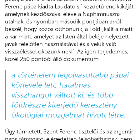
Ferenc pápa kiadta Laudato si’ kezdetű enciklikáját,
amelynek kezdőszavai eleve a Naphimnuszra
utalnak, és nyomban második pontjában arról
beszél, hogy közös otthonunk, a Föld „kiált a miatt
a kár miatt, amelyet az Isten által beléje helyezett
javak felelőtlen használatával és a velük való
visszaéléssel okozunk neki”. Az igen terjedelmes,
közel 250 pontból álló dokumentum
a történelem legolvasottabb pápai
körlevele lett, hatalmas
visszhangot váltott ki, és több
földrészre kiterjedő keresztény
ökológiai mozgalmat hívott létre.
Úgy tűnhetett, Szent Ferenc tisztelői és az argentin
pápa támogatói elégedetten felsóhajthatnak: nem