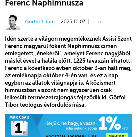
Ferenc Naphimnusza
Görföl Tibor
| 2025.10.03. |
esszé
Idén szerte a világon megemlékeznek Assisi Szent
Ferenc magyarul főként Naphimnusz címen
emlegetett „énekéről”, amelyet Ferenc nagyjából
másfél évvel a halála előtt, 1225 tavaszán írhatott.
Ferenc a következő évben október 3-án halt meg,
az emléknapja október 4-én van, és ez a nap
egyben az állatok világnapja is. A közismert
himnuszban viszont nem egyszerűen csak
lelkesült természetrajongás fejeződik ki. Görföl
Tibor teológus évfordulós írása.