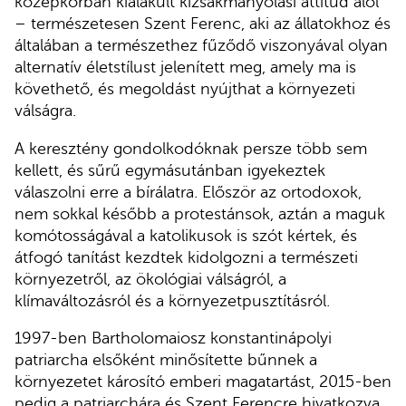
középkorban kialakult kizsákmányolási attitűd alól
– természetesen Szent Ferenc, aki az állatokhoz és
általában a természethez fűződő viszonyával olyan
alternatív életstílust jelenített meg, amely ma is
követhető, és megoldást nyújthat a környezeti
válságra.
A keresztény gondolkodóknak persze több sem
kellett, és sűrű egymásutánban igyekeztek
válaszolni erre a bírálatra. Először az ortodoxok,
nem sokkal később a protestánsok, aztán a maguk
komótosságával a katolikusok is szót kértek, és
átfogó tanítást kezdtek kidolgozni a természeti
környezetről, az ökológiai válságról, a
klímaváltozásról és a környezetpusztításról.
1997-ben Bartholomaiosz konstantinápolyi
patriarcha elsőként minősítette bűnnek a
környezetet károsító emberi magatartást, 2015-ben
pedig a patriarchára és Szent Ferencre hivatkozva