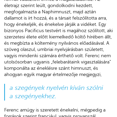
életrajz szerint leült, gondolkodni kezdett,
megfogalmazta a Naphimnuszt, majd aztán
dallamot is írt hozzá, és a társait felszólította arra,
hogy énekeljék, és énekelve járják a vidéket. Egy
bizonyos Pacificus testvért is magához szólított, aki
szerzetesi élete előtt kiemelkedő költő hírében állt,
és megbízta a költemény nyilvános előadásával. A
szöveg olaszul, umbriai nyelvjárásban született,
vagyis mindenki számára érthető volt. Ferenc nem
utolsósorban ugyanis „felebarátaink vigasztalására”
komponálta az éneklésre szánt himnuszt, és
ahogyan egyik magyar értelmezője megjegyzi,
a szegények nyelvén kíván szólni
a szegényekhez.
Ferenc amúgy is szeretett énekelni, mégpedig a
források szerint franciául, vagyis provanszál