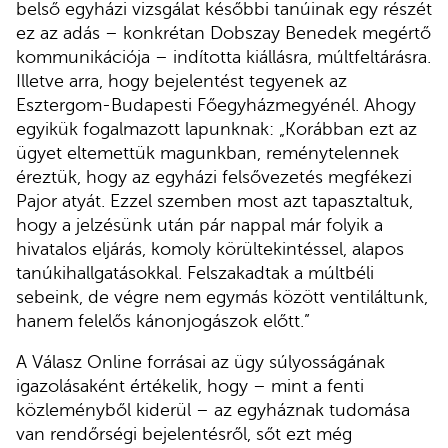
belső egyházi vizsgálat későbbi tanúinak egy részét
ez az adás – konkrétan Dobszay Benedek megértő
kommunikációja – indította kiállásra, múltfeltárásra.
Illetve arra, hogy bejelentést tegyenek az
Esztergom-Budapesti Főegyházmegyénél. Ahogy
egyikük fogalmazott lapunknak: „Korábban ezt az
ügyet eltemettük magunkban, reménytelennek
éreztük, hogy az egyházi felsővezetés megfékezi
Pajor atyát. Ezzel szemben most azt tapasztaltuk,
hogy a jelzésünk után pár nappal már folyik a
hivatalos eljárás, komoly körültekintéssel, alapos
tanúkihallgatásokkal. Felszakadtak a múltbéli
sebeink, de végre nem egymás között ventiláltunk,
hanem felelős kánonjogászok előtt.”
A Válasz Online forrásai az ügy súlyosságának
igazolásaként értékelik, hogy – mint a fenti
közleményből kiderül – az egyháznak tudomása
van rendőrségi bejelentésről, sőt ezt még