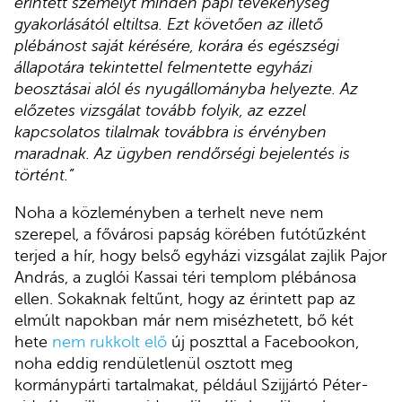
érintett személyt minden papi tevékenység
gyakorlásától eltiltsa. Ezt követően az illető
plébánost saját kérésére, korára és egészségi
állapotára tekintettel felmentette egyházi
beosztásai alól és nyugállományba helyezte. Az
előzetes vizsgálat tovább folyik, az ezzel
kapcsolatos tilalmak továbbra is érvényben
maradnak. Az ügyben rendőrségi bejelentés is
történt.”
Noha a közleményben a terhelt neve nem
szerepel, a fővárosi papság körében futótűzként
terjed a hír, hogy belső egyházi vizsgálat zajlik Pajor
András, a zuglói Kassai téri templom plébánosa
ellen. Sokaknak feltűnt, hogy az érintett pap az
elmúlt napokban már nem misézhetett, bő két
hete
nem rukkolt elő
új poszttal a Facebookon,
noha eddig rendületlenül osztott meg
kormánypárti tartalmakat, például Szijjártó Péter-