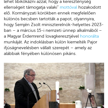
lehet libikókázni azzal, hogy a kereszténység
ellenségeit támogatja valaki”
mottóval
hozakodott
elő. Kormányzati körökben ennek megfelelően
különös becsben tartották a papot, olyannyira,
hogy Semjén Zsolt miniszterelnök-helyettes 2023-
ban – a március 15-i nemzeti ünnep alkalmából –
a Magyar Érdemrend lovagkeresztjével
honorálta
munkáját. Az indoklásban külön kiemelték Pajor
ifjúságnevelésben vállalt szerepét – amely az
alábbiak fényében különösen pikáns.