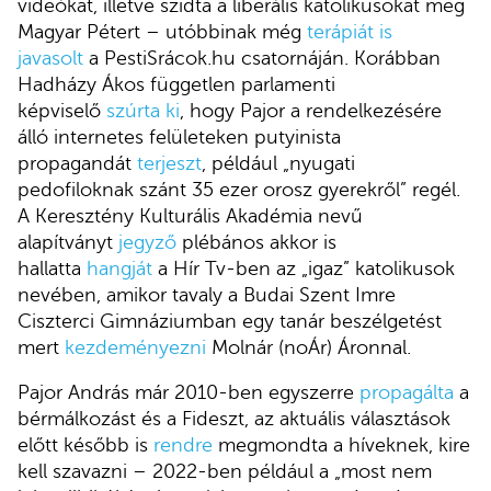
videókat, illetve szidta a liberális katolikusokat meg
Magyar Pétert – utóbbinak még
terápiát is
javasolt
a PestiSrácok.hu csatornáján. Korábban
Hadházy Ákos független parlamenti
képviselő
szúrta ki
, hogy Pajor a rendelkezésére
álló internetes felületeken putyinista
propagandát
terjeszt
, például „nyugati
pedofiloknak szánt 35 ezer orosz gyerekről” regél.
A Keresztény Kulturális Akadémia nevű
alapítványt
jegyző
plébános akkor is
hallatta
hangját
a Hír Tv-ben az „igaz” katolikusok
nevében, amikor tavaly a Budai Szent Imre
Ciszterci Gimnáziumban egy tanár beszélgetést
mert
kezdeményezni
Molnár (noÁr) Áronnal.
Pajor András már 2010-ben egyszerre
propagálta
a
bérmálkozást és a Fideszt, az aktuális választások
előtt később is
rendre
megmondta a híveknek, kire
kell szavazni – 2022-ben például a „most nem