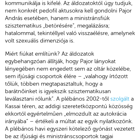
kommunikálja is kifelé. Az áldozatoktól úgy tudjuk,
nem konkrét pedofil aktusokra kell gondolni Pajor
András esetében, hanem a ministránsfiúk
szisztematikus „betörésére”, megalázásra;
hatalommal, tekintéllyel való visszaélésre, amelynek
volt szexuális dimenziója is.
Miért fiúkat említünk? Az áldozatok
egybehangzóan állítják, hogy Pajor lányokat
lényegében nem engedett sem az oltár közelébe,
sem ifjúsági csoportok élére – „valahogy írtózott
tőlük, többen megtapasztaltuk, hogy a
barátnőinket is igyekszik szisztematikusan
leválasztani rólunk”. A plébános 2002-től
szolgált
a
Kassai téren, az addigi szeretetközpontú közösség
ekkortól egyértelműen „elmozdult az autokrácia
irányába” – értékeli a múltat az egyik nyilatkozónk.
A plébános havi egyszeri kötelező gyónást vezetett
be az ifjúsági és ministránscsoportok tagjai