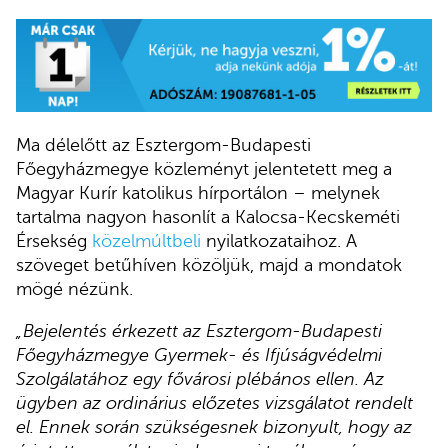
Ma délelőtt az Esztergom-Budapesti
Főegyházmegye közleményt jelentetett meg a
Magyar Kurír katolikus hírportálon – melynek
tartalma nagyon hasonlít a Kalocsa-Kecskeméti
Érsekség
közelmúltbeli
nyilatkozataihoz. A
szöveget betűhíven közöljük, majd a mondatok
mögé nézünk.
„Bejelentés érkezett az Esztergom-Budapesti
Főegyházmegye Gyermek- és Ifjúságvédelmi
Szolgálatához egy fővárosi plébános ellen. Az
ügyben az ordinárius előzetes vizsgálatot rendelt
el. Ennek során szükségesnek bizonyult, hogy az