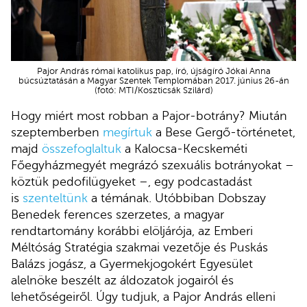
Pajor András római katolikus pap, író, újságíró Jókai Anna
búcsúztatásán a Magyar Szentek Templomában 2017. június 26-án
(fotó: MTI/Koszticsák Szilárd)
Hogy miért most robban a Pajor-botrány? Miután
szeptemberben
megírtuk
a Bese Gergő-történetet,
majd
összefoglaltuk
a Kalocsa-Kecskeméti
Főegyházmegyét megrázó szexuális botrányokat –
köztük pedofilügyeket –, egy podcastadást
is
szenteltünk
a témának. Utóbbiban Dobszay
Benedek ferences szerzetes, a magyar
rendtartomány korábbi elöljárója, az Emberi
Méltóság Stratégia szakmai vezetője és Puskás
Balázs jogász, a Gyermekjogokért Egyesület
alelnöke beszélt az áldozatok jogairól és
lehetőségeiről. Úgy tudjuk, a Pajor András elleni