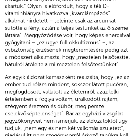
akartuk.” Olyan is előfordult, hogy a téli D-
vitaminhiányra hivatkozva „kvarclámpázós”
alkalmat hirdetett – „eleinte csak az arcunkat
sütötte a fény, aztán a teljes testünket az ő szeme
láttára”. Meggyőződése volt, hogy képes energiával
gyógyítani – „ez ugye full okkultizmus” –, az
ősbiztonság érzésének megteremtésére pedig azt
a módszert alkalmazta, hogy „meztelen felsőtesttel
hátulról átölelte a mi meztelen felsőtestünket”.
Az egyik áldozat kamaszként realizálta, hogy „ez az
ember tud rólam mindent, sokszor látott pucéran,
megfogdosott, vallatott az életemről, azaz lelki
értelemben a foglya voltam, uralkodott rajtam;
szégyent éreztem és dühöt, meg persze
cselekvőképtelenséget”. Bár az egyházi vizsgálat
jegyzőkönyveit nem ismerjük, az áldozatoktól úgy
tudjuk, „nem egy és nem két vallomás született”,
ráadásul itt nem szegénysorról érkező tanúkra kell