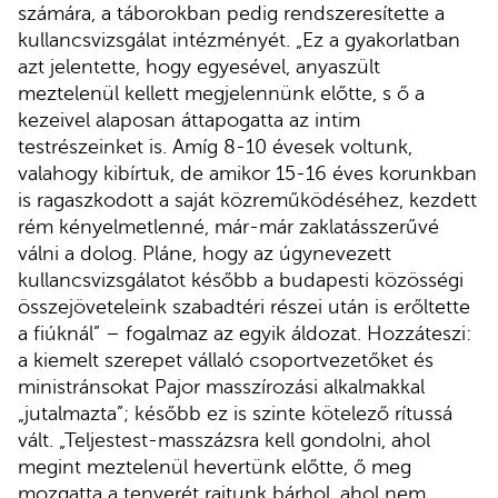
számára, a táborokban pedig rendszeresítette a
kullancsvizsgálat intézményét. „Ez a gyakorlatban
azt jelentette, hogy egyesével, anyaszült
meztelenül kellett megjelennünk előtte, s ő a
kezeivel alaposan áttapogatta az intim
testrészeinket is. Amíg 8-10 évesek voltunk,
valahogy kibírtuk, de amikor 15-16 éves korunkban
is ragaszkodott a saját közreműködéséhez, kezdett
rém kényelmetlenné, már-már zaklatásszerűvé
válni a dolog. Pláne, hogy az úgynevezett
kullancsvizsgálatot később a budapesti közösségi
összejöveteleink szabadtéri részei után is erőltette
a fiúknál” – fogalmaz az egyik áldozat. Hozzáteszi:
a kiemelt szerepet vállaló csoportvezetőket és
ministránsokat Pajor masszírozási alkalmakkal
„jutalmazta”; később ez is szinte kötelező rítussá
vált. „Teljestest-masszázsra kell gondolni, ahol
megint meztelenül hevertünk előtte, ő meg
mozgatta a tenyerét rajtunk bárhol, ahol nem