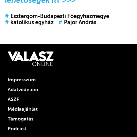
#
Esztergom-Budapesti Főegyházmegye
#
katolikus egyház
#
Pajor András
Impresszum
Adatvédelem
ÁSZF
Médiaajánlat
Támogatás
Podcast