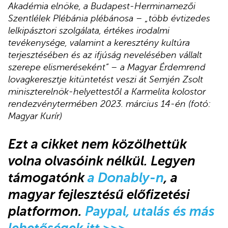
Akadémia elnöke, a Budapest-Herminamezői
Szentlélek Plébánia plébánosa – „több évtizedes
lelkipásztori szolgálata, értékes irodalmi
tevékenysége, valamint a keresztény kultúra
terjesztésében és az ifjúság nevelésében vállalt
szerepe elismeréseként” – a Magyar Érdemrend
lovagkeresztje kitüntetést veszi át Semjén Zsolt
miniszterelnök-helyettestől a Karmelita kolostor
rendezvénytermében 2023. március 14-én (fotó:
Magyar Kurír)
Ez
t a cikket nem közölhettük
volna olvasóink nélkül. Legyen
támogatónk
a Donably-n
, a
magyar fejlesztésű előfizetési
platformon.
Paypal, utalás és más
lehetőségek itt >>>