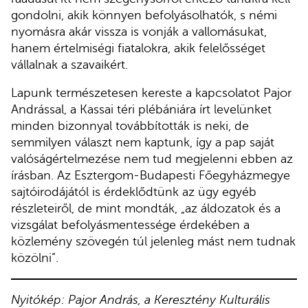
gondolni, akik könnyen befolyásolhatók, s némi
nyomásra akár vissza is vonják a vallomásukat,
hanem értelmiségi fiatalokra, akik felelősséget
vállalnak a szavaikért.
Lapunk természetesen kereste a kapcsolatot Pajor
Andrással, a Kassai téri plébániára írt levelünket
minden bizonnyal továbbították is neki, de
semmilyen választ nem kaptunk, így a pap saját
valóságértelmezése nem tud megjelenni ebben az
írásban. Az Esztergom-Budapesti Főegyházmegye
sajtóirodájától is érdeklődtünk az ügy egyéb
részleteiről, de mint mondták, „az áldozatok és a
vizsgálat befolyásmentessége érdekében a
közlemény szövegén túl jelenleg mást nem tudnak
közölni”.
Nyitókép: Pajor András, a Keresztény Kulturális