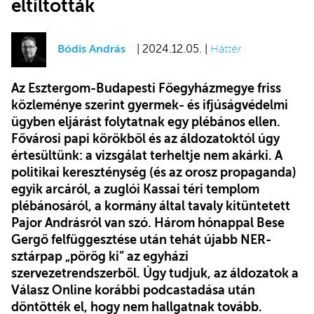
eltiltották
Bódis András
| 2024.12.05. |
Háttér
Az Esztergom-Budapesti Főegyházmegye friss
közleménye szerint gyermek- és ifjúságvédelmi
ügyben eljárást folytatnak egy plébános ellen.
Fővárosi papi körökből és az áldozatoktól úgy
értesültünk: a vizsgálat terheltje nem akárki. A
politikai kereszténység (és az orosz propaganda)
egyik arcáról, a zuglói Kassai téri templom
plébánosáról, a kormány által tavaly kitüntetett
Pajor Andrásról van szó. Három hónappal Bese
Gergő felfüggesztése után tehát újabb NER-
sztárpap „pörög ki” az egyházi
szervezetrendszerből. Úgy tudjuk, az áldozatok a
Válasz Online korábbi podcastadása után
döntötték el, hogy nem hallgatnak tovább.