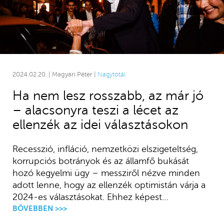
2024.02.20. | Magyari Péter |
Nagytotál
Ha nem lesz rosszabb, az már jó
– alacsonyra teszi a lécet az
ellenzék az idei választásokon
Recesszió, infláció, nemzetközi elszigeteltség,
korrupciós botrányok és az államfő bukását
hozó kegyelmi ügy – messziről nézve minden
adott lenne, hogy az ellenzék optimistán várja a
2024-es választásokat. Ehhez képest…
BŐVEBBEN >>>