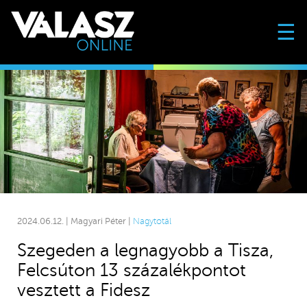
☰
2024.06.12. | Magyari Péter |
Nagytotál
Szegeden a legnagyobb a Tisza,
Felcsúton 13 százalékpontot
vesztett a Fidesz