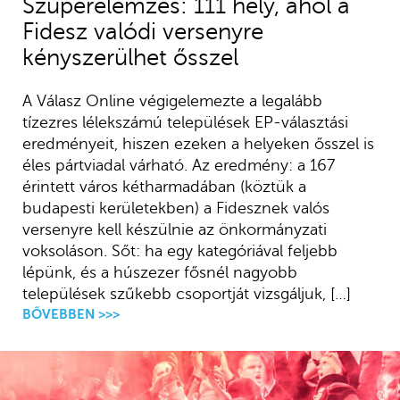
Szuperelemzés: 111 hely, ahol a
Fidesz valódi versenyre
kényszerülhet ősszel
A Válasz Online végigelemezte a legalább
tízezres lélekszámú települések EP-választási
eredményeit, hiszen ezeken a helyeken ősszel is
éles pártviadal várható. Az eredmény: a 167
érintett város kétharmadában (köztük a
budapesti kerületekben) a Fidesznek valós
versenyre kell készülnie az önkormányzati
voksoláson. Sőt: ha egy kategóriával feljebb
lépünk, és a húszezer fősnél nagyobb
települések szűkebb csoportját vizsgáljuk, […]
BŐVEBBEN >>>