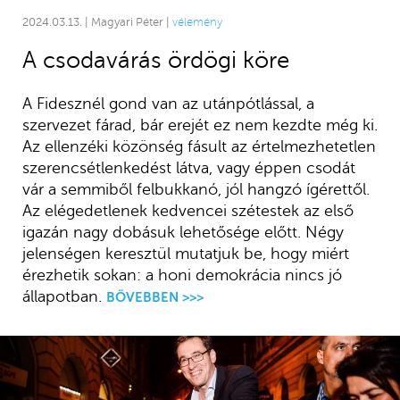
2024.03.13. | Magyari Péter |
vélemény
A csodavárás ördögi köre
A Fidesznél gond van az utánpótlással, a
szervezet fárad, bár erejét ez nem kezdte még ki.
Az ellenzéki közönség fásult az értelmezhetetlen
szerencsétlenkedést látva, vagy éppen csodát
vár a semmiből felbukkanó, jól hangzó ígérettől.
Az elégedetlenek kedvencei szétestek az első
igazán nagy dobásuk lehetősége előtt. Négy
jelenségen keresztül mutatjuk be, hogy miért
érezhetik sokan: a honi demokrácia nincs jó
állapotban.
BŐVEBBEN >>>