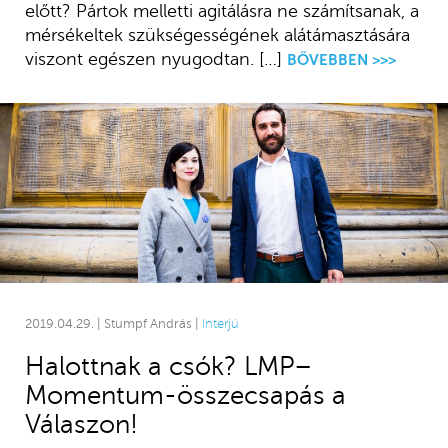
előtt? Pártok melletti agitálásra ne számítsanak, a
mérsékeltek szükségességének alátámasztására
viszont egészen nyugodtan. […]
BŐVEBBEN >>>
2019.04.29. | Stumpf András |
Interjú
Halottnak a csók? LMP–
Momentum-összecsapás a
Válaszon!