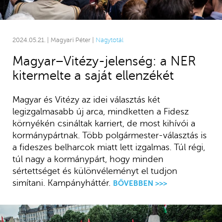
2024.05.21. | Magyari Péter |
Nagytotál
Magyar–Vitézy-jelenség: a NER
kitermelte a saját ellenzékét
Magyar és Vitézy az idei választás két
legizgalmasabb új arca, mindketten a Fidesz
környékén csináltak karriert, de most kihívói a
kormánypártnak. Több polgármester-választás is
a fideszes belharcok miatt lett izgalmas. Túl régi,
túl nagy a kormánypárt, hogy minden
sértettséget és különvéleményt el tudjon
simítani. Kampányháttér.
BŐVEBBEN >>>