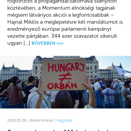
rögtönzött a propagandacsatornává silányított
köztévében, a Momentum elnökségi tagjának
mégsem látványos akciói a legfontosabbak –
Hajnal Miklós a meglepetésre két mandátumot is
eredményező európai parlamenti kampányt
vezette pártjában. 344 ezer szavazatot sikerült
ugyan […]
BŐVEBBEN >>>
2019.05.29. | Bódis András |
Nagytotál