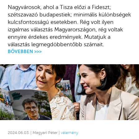
Nagyvárosok, ahol a Tisza előzi a Fideszt;
szétszavazó budapestiek; minimális különbségek
kulcsfontosságú esetekben. Rég volt ilyen
izgalmas választás Magyarországon, rég voltak
ennyire érdekes eredmények. Mutatjuk a
választás legmegdöbbentőbb számait.
BŐVEBBEN >>>
2024.06.03. | Magyari Péter |
vélemény