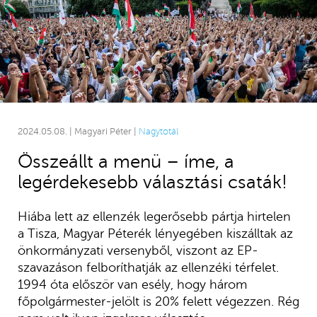
2024.05.08. | Magyari Péter |
Nagytotál
Összeállt a menü – íme, a
legérdekesebb választási csaták!
Hiába lett az ellenzék legerősebb pártja hirtelen
a Tisza, Magyar Péterék lényegében kiszálltak az
önkormányzati versenyből, viszont az EP-
szavazáson felboríthatják az ellenzéki térfelet.
1994 óta először van esély, hogy három
főpolgármester-jelölt is 20% felett végezzen. Rég