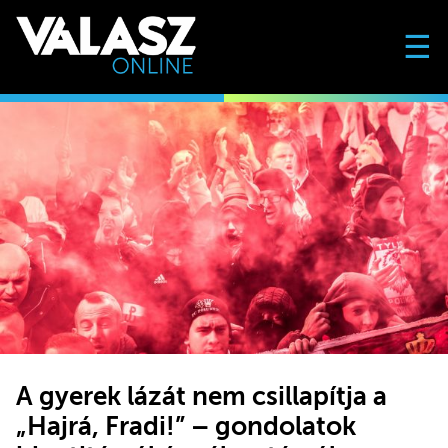
☰
A gyerek lázát nem csillapítja a
„Hajrá, Fradi!” – gondolatok