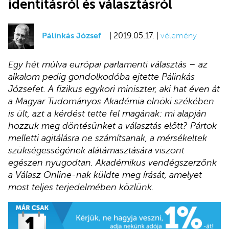
identitásról és választásról
Pálinkás József
| 2019.05.17. |
vélemény
Egy hét múlva európai parlamenti választás – az
alkalom pedig gondolkodóba ejtette Pálinkás
Józsefet. A fizikus egykori miniszter, aki hat éven át
a Magyar Tudományos Akadémia elnöki székében
is ült, azt a kérdést tette fel magának: mi alapján
hozzuk meg döntésünket a választás előtt? Pártok
melletti agitálásra ne számítsanak, a mérsékeltek
szükségességének alátámasztására viszont
egészen nyugodtan. Akadémikus vendégszerzőnk
a Válasz Online-nak küldte meg írását, amelyet
most teljes terjedelmében közlünk.