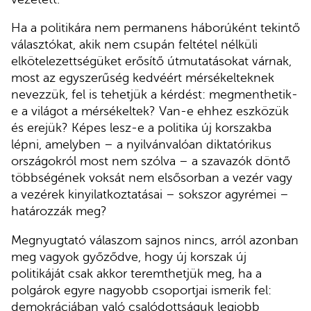
Ha a politikára nem permanens háborúként tekintő
választókat, akik nem csupán feltétel nélküli
elkötelezettségüket erősítő útmutatásokat várnak,
most az egyszerűség kedvéért mérsékelteknek
nevezzük, fel is tehetjük a kérdést: megmenthetik-
e a világot a mérsékeltek? Van-e ehhez eszközük
és erejük? Képes lesz-e a politika új korszakba
lépni, amelyben – a nyilvánvalóan diktatórikus
országokról most nem szólva – a szavazók döntő
többségének voksát nem elsősorban a vezér vagy
a vezérek kinyilatkoztatásai – sokszor agyrémei –
határozzák meg?
Megnyugtató válaszom sajnos nincs, arról azonban
meg vagyok győződve, hogy új korszak új
politikáját csak akkor teremthetjük meg, ha a
polgárok egyre nagyobb csoportjai ismerik fel:
demokráciában való csalódottságuk legjobb