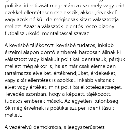
politikai identitását meghatározó személy vagy párt
ezekkel ellentétesen cselekszik, akkor „érvekkel”
vagy azok nélkül, de mégiscsak kitart választottja
mellett. Azaz: a választók jelentős része bizony
futballszurkolói mentalitással szavaz.
A kevésbé tájékozott, kevésbé tudatos, inkább
érzelmi alapon döntő emberek harcosan állnak ki
választott vagy kialakult politikai identitásuk, pártjuk
mellett még akkor is, ha az már csak elemeiben
tartalmazza elveiket, értékrendjüket, érdekeiket,
vagy akár ellentétes is azokkal. Inkább váltanak
elvet vagy értéket, mint politikai elkötelezettséget.
Tévedés azonban, hogy a képzett, tájékozott,
tudatos emberek mások. Az egyetlen különbség:
ők még érvelnek is politikai szuper-identitásuk
mellett.
A vezérelvű demokrácia, a leegyszerűsített