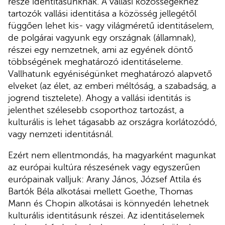
része identitásunknak. A vallási közösségekhez
tartozók vallási identitása a közösség jellegétől
függően lehet kis- vagy világméretű identitáselem,
de polgárai vagyunk egy országnak (államnak),
részei egy nemzetnek, ami az egyének döntő
többségének meghatározó identitáseleme.
Vallhatunk egyéniségünket meghatározó alapvető
elveket (az élet, az emberi méltóság, a szabadság, a
jogrend tisztelete). Ahogy a vallási identitás is
jelenthet szélesebb csoporthoz tartozást, a
kulturális is lehet tágasabb az országra korlátozódó,
vagy nemzeti identitásnál.
Ezért nem ellentmondás, ha magyarként magunkat
az európai kultúra részesének vagy egyszerűen
európainak valljuk: Arany János, József Attila és
Bartók Béla alkotásai mellett Goethe, Thomas
Mann és Chopin alkotásai is könnyedén lehetnek
kulturális identitásunk részei. Az identitáselemek