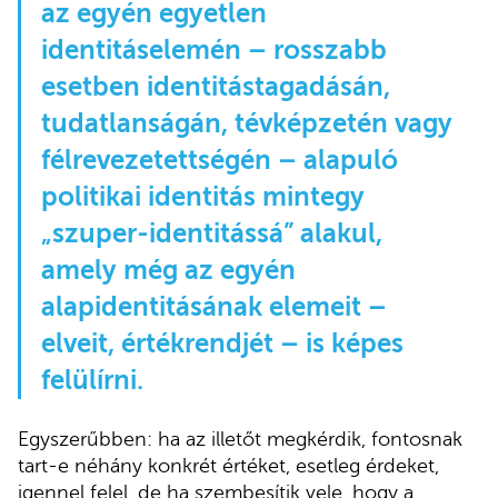
az egyén egyetlen
identitáselemén – rosszabb
esetben identitástagadásán,
tudatlanságán, tévképzetén vagy
félrevezetettségén – alapuló
politikai identitás mintegy
„szuper-identitássá” alakul,
amely még az egyén
alapidentitásának elemeit –
elveit, értékrendjét – is képes
felülírni.
Egyszerűbben: ha az illetőt megkérdik, fontosnak
tart-e néhány konkrét értéket, esetleg érdeket,
igennel felel, de ha szembesítik vele, hogy a