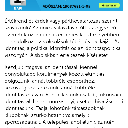
Értékrend és érdek vagy párthovatartozás szerint
szavazunk? Az uniós választás előtt, az egyszerű
üzenetek özönében is érdemes kicsit mélyebben
elgondolkozni a voksolások tétjén és logikáján. Az
identitás, a politikai identitás és az identitáspolitika
viszonyán. Alábbiakban erre teszek kísérletet.
Kezdjük magával az identitással. Mennél
bonyolultabb körülmények között élünk és
dolgozunk, annál többféle csoporthoz,
közösséghez tartozunk, annál többféle
identitásunk van. Rendelkezünk családi, rokonsági
identitással. Lehet munkahelyi, esetleg hivatásrendi
identitásunk. Tagjai lehetünk társaságoknak,
kluboknak, szurkolhatunk valamelyik
sportcsapatnak. A település, ahol élünk, szintén