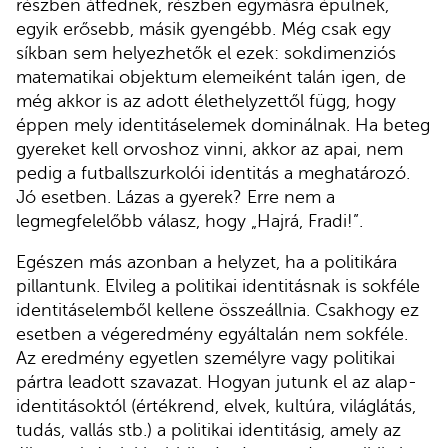
részben átfednek, részben egymásra épülnek,
egyik erősebb, másik gyengébb. Még csak egy
síkban sem helyezhetők el ezek: sokdimenziós
matematikai objektum elemeiként talán igen, de
még akkor is az adott élethelyzettől függ, hogy
éppen mely identitáselemek dominálnak. Ha beteg
gyereket kell orvoshoz vinni, akkor az apai, nem
pedig a futballszurkolói identitás a meghatározó.
Jó esetben. Lázas a gyerek? Erre nem a
legmegfelelőbb válasz, hogy „Hajrá, Fradi!”.
Egészen más azonban a helyzet, ha a politikára
pillantunk. Elvileg a politikai identitásnak is sokféle
identitáselemből kellene összeállnia. Csakhogy ez
esetben a végeredmény egyáltalán nem sokféle.
Az eredmény egyetlen személyre vagy politikai
pártra leadott szavazat. Hogyan jutunk el az alap-
identitásoktól (értékrend, elvek, kultúra, világlátás,
tudás, vallás stb.) a politikai identitásig, amely az