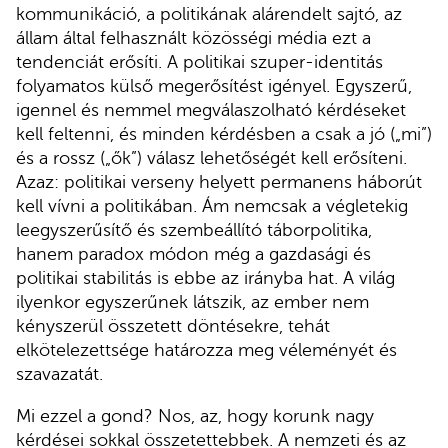
kommunikáció, a politikának alárendelt sajtó, az
állam által felhasznált közösségi média ezt a
tendenciát erősíti. A politikai szuper-identitás
folyamatos külső megerősítést igényel. Egyszerű,
igennel és nemmel megválaszolható kérdéseket
kell feltenni, és minden kérdésben a csak a jó („mi”)
és a rossz („ők”) válasz lehetőségét kell erősíteni.
Azaz: politikai verseny helyett permanens háborút
kell vívni a politikában. Ám nemcsak a végletekig
leegyszerűsítő és szembeállító táborpolitika,
hanem paradox módon még a gazdasági és
politikai stabilitás is ebbe az irányba hat. A világ
ilyenkor egyszerűnek látszik, az ember nem
kényszerül összetett döntésekre, tehát
elkötelezettsége határozza meg véleményét és
szavazatát.
Mi ezzel a gond? Nos, az, hogy korunk nagy
kérdései sokkal összetettebbek. A nemzeti és az