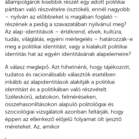
állampolgárok kisebbik részét egy adott politikai
pártban való részvételre ösztökéli, ennél nagyobb
– nyilván az előbbieket is magában foglaló –
részének a pedig a szavazatában nyilvánul meg?
Az alap-identitások – értékrend, elvek, kultúra,
tudás, világlátás, egyéni mérlegelés – határozzák-e
meg a politikai identitást, vagy a kialakult politikai
identitás hat az egyén identitásának alapelemeire?
A válasz meglepő. Azt hihetnénk, hogy tájékozott,
tudatos és racionálisabb választók esetében
inkább az alapidentitások alakítják a politikai
identitást és a politikában való részvételt.
Széleskörű, adatokon, felméréseken,
összehasonlításokon alapuló politológiai és
szociológiai vizsgálatok azonban feltárják, hogy
éppen az ellenkező előjelű folyamat ölt ijesztő
méreteket. Az, amikor