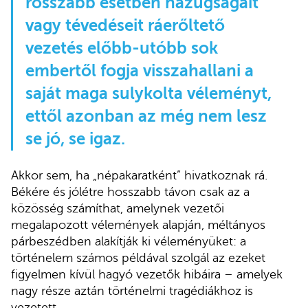
rosszabb esetben hazugságait
vagy tévedéseit ráerőltető
vezetés előbb-utóbb sok
embertől fogja visszahallani a
saját maga sulykolta véleményt,
ettől azonban az még nem lesz
se jó, se igaz.
Akkor sem, ha „népakaratként” hivatkoznak rá.
Békére és jólétre hosszabb távon csak az a
közösség számíthat, amelynek vezetői
megalapozott vélemények alapján, méltányos
párbeszédben alakítják ki véleményüket: a
történelem számos példával szolgál az ezeket
figyelmen kívül hagyó vezetők hibáira – amelyek
nagy része aztán történelmi tragédiákhoz is
vezetett.