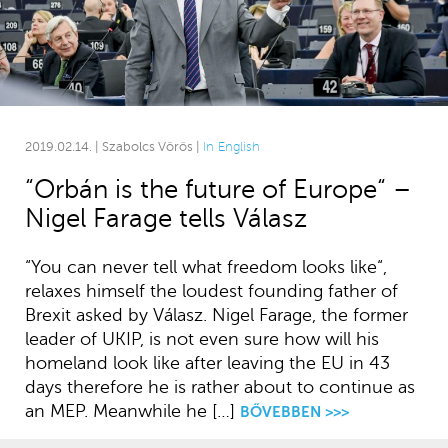
2019.02.14. | Szabolcs Vörös |
In English
“Orbán is the future of Europe“ –
Nigel Farage tells Válasz
“You can never tell what freedom looks like“,
relaxes himself the loudest founding father of
Brexit asked by Válasz. Nigel Farage, the former
leader of UKIP, is not even sure how will his
homeland look like after leaving the EU in 43
days therefore he is rather about to continue as
an MEP. Meanwhile he […]
BŐVEBBEN >>>