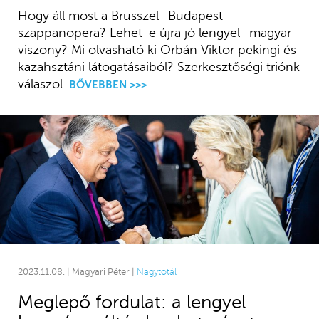
Hogy áll most a Brüsszel–Budapest-
szappanopera? Lehet-e újra jó lengyel–magyar
viszony? Mi olvasható ki Orbán Viktor pekingi és
kazahsztáni látogatásaiból? Szerkesztőségi triónk
válaszol.
BŐVEBBEN >>>
2023.11.08. | Magyari Péter |
Nagytotál
Meglepő fordulat: a lengyel