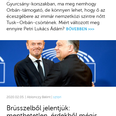
Gyurcsány-korszakban, ma meg nemhogy
Orbán-támogató, de könnyen lehet, hogy ő az
éceszgébere az immár nemzetközi szintre nőtt
Tusk–Orbán-csörtének. Miért változott meg
ennyire Petri Lukács Ádám?
BŐVEBBEN >>>
2020.02.05. | Ablonczy Bálint |
sztori
Brüsszelből jelentjük:
menthetetlen, érdekből mégis