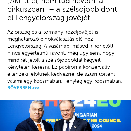
„Aki itt él, nem tud nevetni a
cirkuszban” – a szélsőjobb dönti
el Lengyelország jövőjét
Az ország és a kormány közeljövőjét is
meghatározó elnökválasztás elé néz
Lengyelország. A vasárnapi második kör előtt
nincs egyértelmű favorit, még úgy sem, hogy
mindkét jelölt a szélsőjobboldal kegyeit
kénytelen keresni. Ez papíron a konzervatív
ellenzéki jelöltnek kedvezne, de aztán történt
valami egy kocsmában. Tényleg egy kocsmában.
BŐVEBBEN >>>