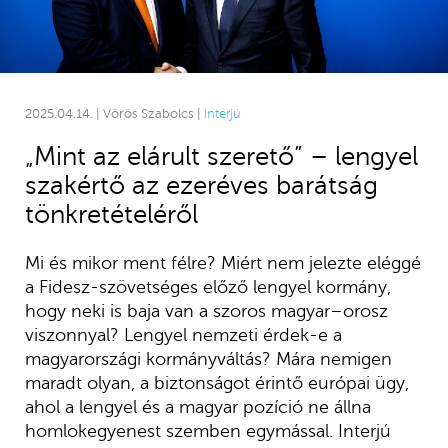
2025.04.14. | Vörös Szabolcs |
Interjú
„Mint az elárult szerető” – lengyel
szakértő az ezeréves barátság
tönkretételéről
Mi és mikor ment félre? Miért nem jelezte eléggé
a Fidesz-szövetséges előző lengyel kormány,
hogy neki is baja van a szoros magyar–orosz
viszonnyal? Lengyel nemzeti érdek-e a
magyarországi kormányváltás? Mára nemigen
maradt olyan, a biztonságot érintő európai ügy,
ahol a lengyel és a magyar pozíció ne állna
homlokegyenest szemben egymással. Interjú