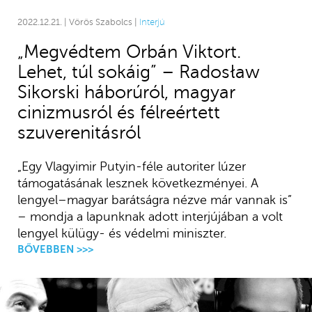
2022.12.21. | Vörös Szabolcs |
Interjú
„Megvédtem Orbán Viktort.
Lehet, túl sokáig” – Radosław
Sikorski háborúról, magyar
cinizmusról és félreértett
szuverenitásról
„Egy Vlagyimir Putyin-féle autoriter lúzer
támogatásának lesznek következményei. A
lengyel–magyar barátságra nézve már vannak is”
– mondja a lapunknak adott interjújában a volt
lengyel külügy- és védelmi miniszter.
BŐVEBBEN >>>