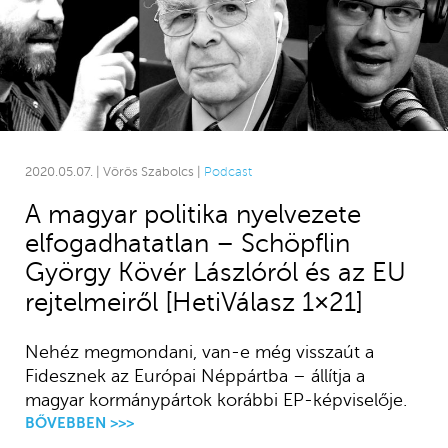
2020.05.07. | Vörös Szabolcs |
Podcast
A magyar politika nyelvezete
elfogadhatatlan – Schöpflin
György Kövér Lászlóról és az EU
rejtelmeiről [HetiVálasz 1×21]
Nehéz megmondani, van-e még visszaút a
Fidesznek az Európai Néppártba – állítja a
magyar kormánypártok korábbi EP-képviselője.
BŐVEBBEN >>>