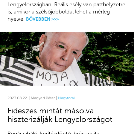
Lengyelországban. Reális esély van patthelyzetre
is, amikor a szélsőjobboldal lehet a mérleg
nyelve.
BŐVEBBEN >>>
2023.08.22. | Magyari Péter |
Nagytotál
Fideszes mintát másolva
hiszterizálják Lengyelországot
Bogárzabáló, kerítésdöntő, brüsszelita