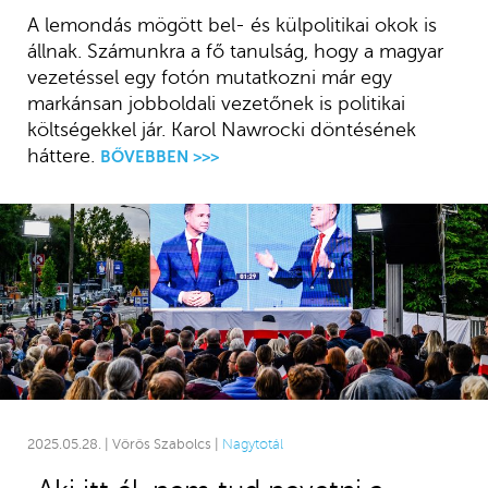
A lemondás mögött bel- és külpolitikai okok is
állnak. Számunkra a fő tanulság, hogy a magyar
vezetéssel egy fotón mutatkozni már egy
markánsan jobboldali vezetőnek is politikai
költségekkel jár. Karol Nawrocki döntésének
háttere.
BŐVEBBEN >>>
2025.05.28. | Vörös Szabolcs |
Nagytotál