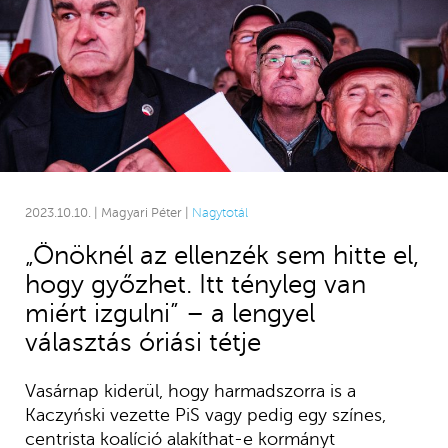
2023.10.10. | Magyari Péter |
Nagytotál
„Önöknél az ellenzék sem hitte el,
hogy győzhet. Itt tényleg van
miért izgulni” – a lengyel
választás óriási tétje
Vasárnap kiderül, hogy harmadszorra is a
Kaczyński vezette PiS vagy pedig egy színes,
centrista koalíció alakíthat-e kormányt