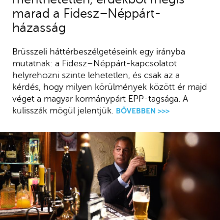
marad a Fidesz–Néppárt-
házasság
Brüsszeli háttérbeszélgetéseink egy irányba
mutatnak: a Fidesz–Néppárt-kapcsolatot
helyrehozni szinte lehetetlen, és csak az a
kérdés, hogy milyen körülmények között ér majd
véget a magyar kormánypárt EPP-tagsága. A
kulisszák mögül jelentjük.
BŐVEBBEN >>>