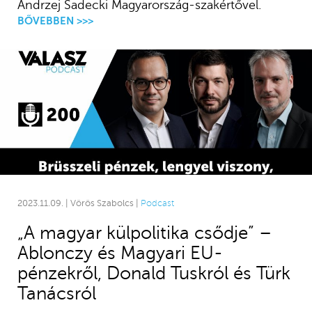
Andrzej Sadecki Magyarország-szakértővel.
BŐVEBBEN >>>
2023.11.09. | Vörös Szabolcs |
Podcast
„A magyar külpolitika csődje” –
Ablonczy és Magyari EU-
pénzekről, Donald Tuskról és Türk
Tanácsról