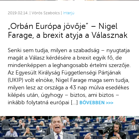
2019.02.14. | Vörös Szabolcs |
Interjú
„Orbán Európa jövője” – Nigel
Farage, a brexit atyja a Válasznak
Senki sem tudja, milyen a szabadság – nyugtatja
magát a Válasz kérdésére a brexit egyik fő, de
mindenképpen a leghangosabb értelmi szerzője.
Az Egyesült Királyság Függetlenségi Pártjának
(UKIP) volt elnöke, Nigel Farage maga sem tudja,
milyen lesz az országa a 43 nap múlva esedékes
kilépés után, úgyhogy – biztos, ami biztos –
inkább folytatná európai […]
BŐVEBBEN >>>