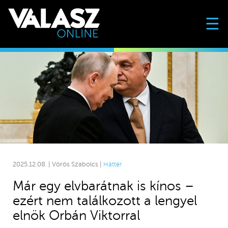
☰
2025.12.08. | Vörös Szabolcs |
Háttér
Már egy elvbarátnak is kínos –
ezért nem találkozott a lengyel
elnök Orbán Viktorral