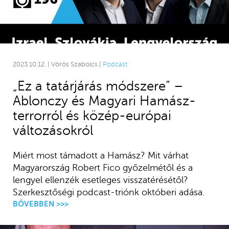
2023.10.12. | Vörös Szabolcs |
Podcast
„Ez a tatárjárás módszere” –
Ablonczy és Magyari Hamász-
terrorról és közép-európai
változásokról
Miért most támadott a Hamász? Mit várhat
Magyarország Robert Fico győzelmétől és a
lengyel ellenzék esetleges visszatérésétől?
Szerkesztőségi podcast-triónk októberi adása.
BŐVEBBEN >>>