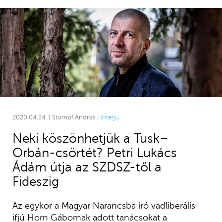
2020.04.24. | Stumpf András |
Interjú
Neki köszönhetjük a Tusk–
Orbán-csörtét? Petri Lukács
Ádám útja az SZDSZ-től a
Fideszig
Az egykor a Magyar Narancsba író vadliberális
ifjú Horn Gábornak adott tanácsokat a