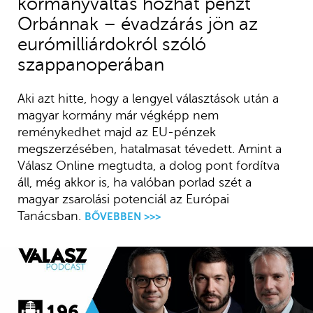
kormányváltás hozhat pénzt
Orbánnak – évadzárás jön az
eurómilliárdokról szóló
szappanoperában
Aki azt hitte, hogy a lengyel választások után a
magyar kormány már végképp nem
reménykedhet majd az EU-pénzek
megszerzésében, hatalmasat tévedett. Amint a
Válasz Online megtudta, a dolog pont fordítva
áll, még akkor is, ha valóban porlad szét a
magyar zsarolási potenciál az Európai
Tanácsban.
BŐVEBBEN >>>