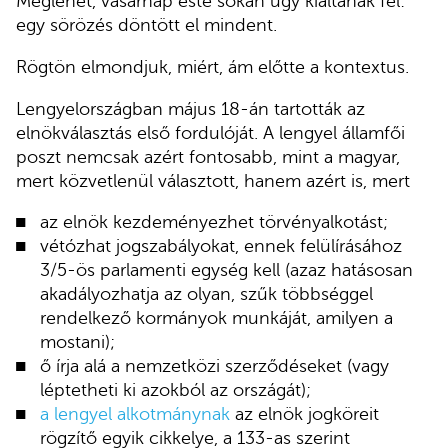
Meglehet, vasárnap este sokan úgy kiáltanak fel:
egy sörözés döntött el mindent.
Rögtön elmondjuk, miért, ám előtte a kontextus.
Lengyelországban május 18-án tartották az
elnökválasztás első fordulóját. A lengyel államfői
poszt nemcsak azért fontosabb, mint a magyar,
mert közvetlenül választott, hanem azért is, mert
az elnök kezdeményezhet törvényalkotást;
vétózhat jogszabályokat, ennek felülírásához
3/5-ös parlamenti egység kell (azaz hatásosan
akadályozhatja az olyan, szűk többséggel
rendelkező kormányok munkáját, amilyen a
mostani);
ő írja alá a nemzetközi szerződéseket (vagy
léptetheti ki azokból az országát);
a lengyel alkotmánynak
az elnök jogköreit
rögzítő egyik cikkelye, a 133-as szerint