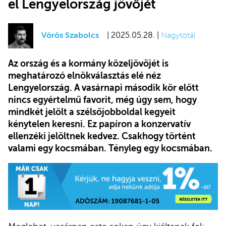
el Lengyelország jövőjét
Vörös Szabolcs
| 2025.05.28. |
Nagytotál
Az ország és a kormány közeljövőjét is
meghatározó elnökválasztás elé néz
Lengyelország. A vasárnapi második kör előtt
nincs egyértelmű favorit, még úgy sem, hogy
mindkét jelölt a szélsőjobboldal kegyeit
kénytelen keresni. Ez papíron a konzervatív
ellenzéki jelöltnek kedvez. Csakhogy történt
valami egy kocsmában. Tényleg egy kocsmában.