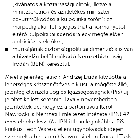
„kívánatos a köztársasági elnök, illetve a
miniszterelnök és az illetékes miniszter
együttműködése a külpolitika terén”; ez
márpedig akár fel is jogosíthat a kormányétól
eltérő külpolitikai agendára egy megfelelően
ambiciózus elnököt;
munkájának biztonságpolitikai dimenziója is van
a hivatalán belül működő Nemzetbiztonsági
Irodán (BBN) keresztül.
Mivel a jelenlegi elnök, Andrzej Duda kitöltötte a
lehetséges kétszer ötéves ciklust, a mögötte álló,
jelenleg ellenzéki Jog és Igazságosságnak (PiS) új
jelöltet kellett keresnie. Tavaly novemberben
jelentették be, hogy ez a pártonkívüli Karol
Nawrocki, a Nemzeti Emlékezet Intézete (IPN) 42
éves elnöke lesz. (Az IPN itthon leginkább a PiS-
kritikus Lech Wałęsa elleni ügynökvádak idején
szerepelt a hírekben.) Nawrocki ellen Donald Tusk