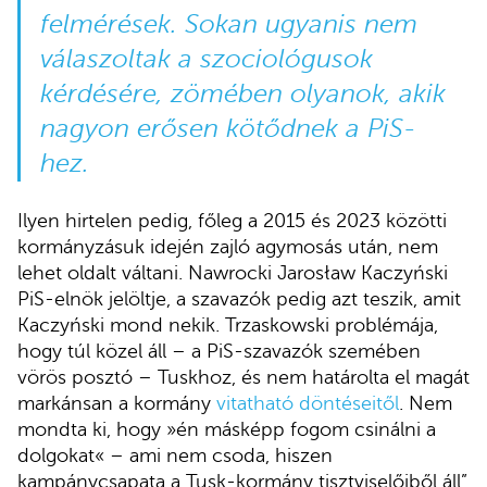
felmérések. Sokan ugyanis nem
válaszoltak a szociológusok
kérdésére, zömében olyanok, akik
nagyon erősen kötődnek a PiS-
hez.
Ilyen hirtelen pedig, főleg a 2015 és 2023 közötti
kormányzásuk idején zajló agymosás után, nem
lehet oldalt váltani. Nawrocki Jarosław Kaczyński
PiS-elnök jelöltje, a szavazók pedig azt teszik, amit
Kaczyński mond nekik. Trzaskowski problémája,
hogy túl közel áll – a PiS-szavazók szemében
vörös posztó – Tuskhoz, és nem határolta el magát
markánsan a kormány
vitatható döntéseitől
. Nem
mondta ki, hogy »én másképp fogom csinálni a
dolgokat« – ami nem csoda, hiszen
kampánycsapata a Tusk-kormány tisztviselőiből áll”