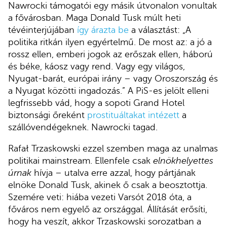
Nawrocki támogatói egy másik útvonalon vonultak
a fővárosban. Maga Donald Tusk múlt heti
tévéinterjújában
így árazta be
a választást: „A
politika ritkán ilyen egyértelmű. De most az: a jó a
rossz ellen, emberi jogok az erőszak ellen, háború
és béke, káosz vagy rend. Vagy egy világos,
Nyugat-barát, európai irány – vagy Oroszország és
a Nyugat közötti ingadozás.” A PiS-es jelölt elleni
legfrissebb vád, hogy a sopoti Grand Hotel
biztonsági őreként
prostituáltakat intézett
a
szállóvendégeknek. Nawrocki tagad.
Rafał Trzaskowski ezzel szemben maga az unalmas
politikai mainstream. Ellenfele csak
elnökhelyettes
úrnak
hívja – utalva erre azzal, hogy pártjának
elnöke Donald Tusk, akinek ő csak a beosztottja.
Szemére veti: hiába vezeti Varsót 2018 óta, a
főváros nem egyelő az országgal. Állítását erősíti,
hogy ha veszít, akkor Trzaskowski sorozatban a