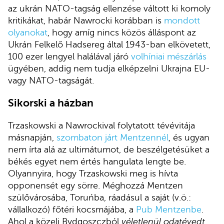
az ukrán NATO-tagság ellenzése váltott ki komoly
kritikákat, habár Nawrocki korábban is
mondott
olyanokat
, hogy amíg nincs közös álláspont az
Ukrán Felkelő Hadsereg által 1943-ban elkövetett,
100 ezer lengyel halálával járó
volhíniai mészárlás
ügyében, addig nem tudja elképzelni Ukrajna EU-
vagy NATO-tagságát.
Sikorski a házban
Trzaskowski a Nawrockival folytatott tévévitája
másnapján,
szombaton járt Mentzennél
, és ugyan
nem írta alá az ultimátumot, de beszélgetésüket a
békés egyet nem értés hangulata lengte be.
Olyannyira, hogy Trzaskowski meg is hívta
opponensét egy sörre. Méghozzá Mentzen
szülővárosába, Toruńba, ráadásul a saját (v.ö.:
vállalkozó) főtéri kocsmájába, a
Pub Mentzenbe
.
Ahol a közeli Bydgoszczból
véletlenül odatévedt