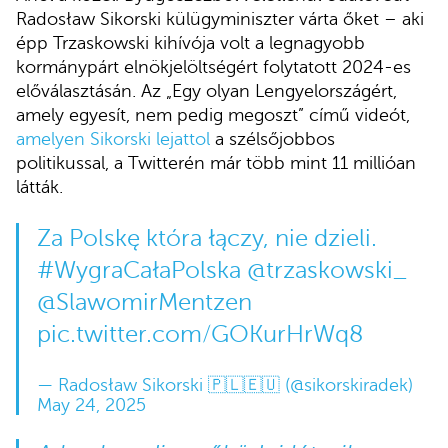
Radosław Sikorski külügyminiszter várta őket – aki
épp Trzaskowski kihívója volt a legnagyobb
kormánypárt elnökjelöltségért folytatott 2024-es
előválasztásán. Az „Egy olyan Lengyelországért,
amely egyesít, nem pedig megoszt” című videót,
amelyen Sikorski lejattol
a szélsőjobbos
politikussal, a Twitterén már több mint 11 millióan
látták.
Za Polskę która łączy, nie dzieli.
#WygraCałaPolska
@trzaskowski_
@SlawomirMentzen
pic.twitter.com/GOKurHrWq8
— Radosław Sikorski 🇵🇱🇪🇺 (@sikorskiradek)
May 24, 2025