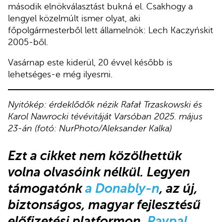
második elnökválasztást bukná el. Csakhogy a
lengyel közelmúlt ismer olyat, aki
főpolgármesterből lett államelnök: Lech Kaczyńskit
2005-ből.
Vasárnap este kiderül, 20 évvel később is
lehetséges-e még ilyesmi.
Nyitókép: érdeklődők nézik Rafał Trzaskowski és
Karol Nawrocki tévévitáját Varsóban 2025. május
23-án (fotó: NurPhoto/Aleksander Kalka)
Ezt a cikket nem közölhettük
volna olvasóink nélkül. Legyen
támogatónk
a Donably-n
, az új,
biztonságos, magyar fejlesztésű
előfizetési platformon.
Paypal,