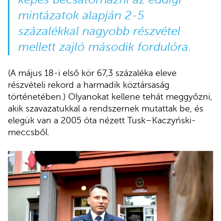
mintázatok alapján 2-5
százalékkal nagyobb részvétel
mellett zajló második fordulóra.
(A május 18-i első kör 67,3 százaléka eleve
részvételi rekord a harmadik köztársaság
történetében.) Olyanokat kellene tehát meggyőzni,
akik szavazatukkal a rendszernek mutattak be, és
elegük van a 2005 óta nézett Tusk–Kaczyński-
meccsből.