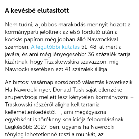
A kevésbé elutasított
Nem tudni, a jobbos marakodás mennyit hozott a
kormánypárti jelöltnek az első forduló után a
kockás papíron még jobban álló Nawrockival
szemben.
A legutóbbi kutatás
51-48-at mért a
javára, és ami még lényegesebb: 36 százalék tartja
kizártnak, hogy Trzaskowskira szavazzon, míg
Nawrocki esetében ezt 41 százalék állítja.
Az biztos: vasárnap sorsdöntő választás következik.
Ha Nawrocki nyer, Donald Tusk saját ellenzéke
szupervíziója mellett lesz kénytelen kormányozni –
Traskowski részéről aligha kell tartania
kellemetlenkedéstől –, ami megágyazna
egyébként is törékeny koalíciója felbomlásának.
Legkésőbb 2027-ben, ugyanis ha Nawrocki
tényleg lehetetlenné teszi a munkát, az