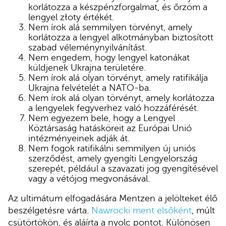
korlátozza a készpénzforgalmat, és őrzöm a
lengyel złoty értékét.
Nem írok alá semmilyen törvényt, amely
korlátozza a lengyel alkotmányban biztosított
szabad véleménynyilvánítást.
Nem engedem, hogy lengyel katonákat
küldjenek Ukrajna területére.
Nem írok alá olyan törvényt, amely ratifikálja
Ukrajna felvételét a NATO-ba.
Nem írok alá olyan törvényt, amely korlátozza
a lengyelek fegyverhez való hozzáférését.
Nem egyezem bele, hogy a Lengyel
Köztársaság hatásköreit az Európai Unió
intézményeinek adják át.
Nem fogok ratifikálni semmilyen új uniós
szerződést, amely gyengíti Lengyelország
szerepét, például a szavazati jog gyengítésével
vagy a vétójog megvonásával.
Az ultimátum elfogadására Mentzen a jelölteket élő
beszélgetésre várta.
Nawrocki ment elsőként
, múlt
csütörtökön, és aláírta a nyolc pontot. Különösen