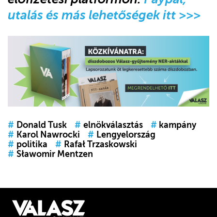
utalás és más lehetőségek itt >>>
#
Donald Tusk
#
elnökválasztás
#
kampány
#
Karol Nawrocki
#
Lengyelország
#
politika
#
Rafał Trzaskowski
#
Sławomir Mentzen