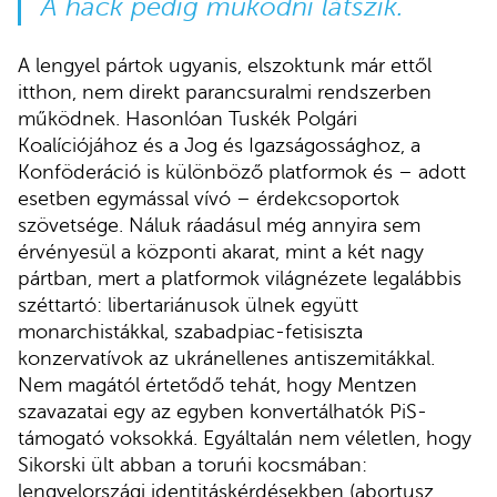
A hack pedig működni látszik.
A lengyel pártok ugyanis, elszoktunk már ettől
itthon, nem direkt parancsuralmi rendszerben
működnek. Hasonlóan Tuskék Polgári
Koalíciójához és a Jog és Igazságossághoz, a
Konföderáció is különböző platformok és – adott
esetben egymással vívó – érdekcsoportok
szövetsége. Náluk ráadásul még annyira sem
érvényesül a központi akarat, mint a két nagy
pártban, mert a platformok világnézete legalábbis
széttartó: libertariánusok ülnek együtt
monarchistákkal, szabadpiac-fetisiszta
konzervatívok az ukránellenes antiszemitákkal.
Nem magától értetődő tehát, hogy Mentzen
szavazatai egy az egyben konvertálhatók PiS-
támogató voksokká. Egyáltalán nem véletlen, hogy
Sikorski ült abban a toruńi kocsmában:
lengyelországi identitáskérdésekben (abortusz,