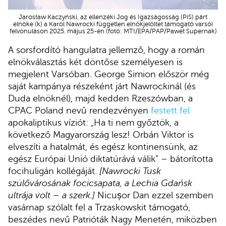
Jarosław Kaczyński, az ellenzéki Jog és Igazságosság (PiS) párt
elnöke (k) a Karol Nawrocki független elnökjelöltet támogató varsói
felvonuláson 2025. május 25-én (fotó: MTI/EPA/PAP/Paweł Supernak)
A sorsfordító hangulatra jellemző, hogy a román
elnökválasztás két döntőse személyesen is
megjelent Varsóban. George Simion először még
saját kampánya részeként járt Nawrockinál (és
Duda elnöknél), majd kedden Rzeszówban, a
CPAC Poland nevű rendezvényen
festett fel
apokaliptikus víziót: „Ha ti nem győztök, a
következő Magyarország lesz! Orbán Viktor is
elveszíti a hatalmát, és egész kontinensünk, az
egész Európai Unió diktatúrává válik” – bátorította
focihuligán kollégáját.
[Nawrocki Tusk
szülővárosának focicsapata, a Lechia Gdańsk
ultrája volt – a szerk.]
Nicușor Dan ezzel szemben
vasárnap szólalt fel a Trzaskowskit támogató,
beszédes nevű Patrióták Nagy Menetén, miközben