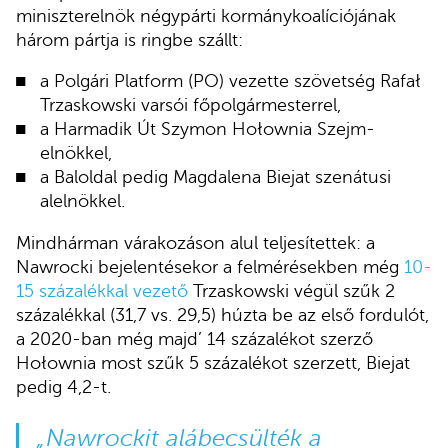
miniszterelnök négypárti kormánykoalíciójának
három pártja is ringbe szállt:
a Polgári Platform (PO) vezette szövetség Rafał
Trzaskowski varsói főpolgármesterrel,
a Harmadik Út Szymon Hołownia Szejm-
elnökkel,
a Baloldal pedig Magdalena Biejat szenátusi
alelnökkel.
Mindhárman várakozáson alul teljesítettek: a
Nawrocki bejelentésekor a felmérésekben még
10-
15 százalékkal vezető
Trzaskowski végül szűk 2
százalékkal (31,7 vs. 29,5) húzta be az első fordulót,
a 2020-ban még majd’ 14 százalékot szerző
Hołownia most szűk 5 százalékot szerzett, Biejat
pedig 4,2-t.
„Nawrockit alábecsülték a