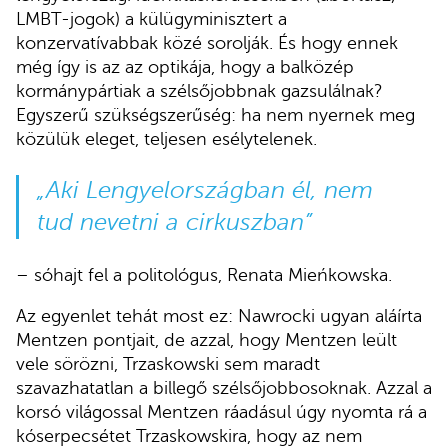
LMBT-jogok) a külügyminisztert a
konzervatívabbak közé sorolják. És hogy ennek
még így is az az optikája, hogy a balközép
kormánypártiak a szélsőjobbnak gazsulálnak?
Egyszerű szükségszerűség: ha nem nyernek meg
közülük eleget, teljesen esélytelenek.
„Aki Lengyelországban él, nem
tud nevetni a cirkuszban”
– sóhajt fel a politológus, Renata Mieńkowska.
Az egyenlet tehát most ez: Nawrocki ugyan aláírta
Mentzen pontjait, de azzal, hogy Mentzen leült
vele sörözni, Trzaskowski sem maradt
szavazhatatlan a billegő szélsőjobbosoknak. Azzal a
korsó világossal Mentzen ráadásul úgy nyomta rá a
kóserpecsétet Trzaskowskira, hogy az nem