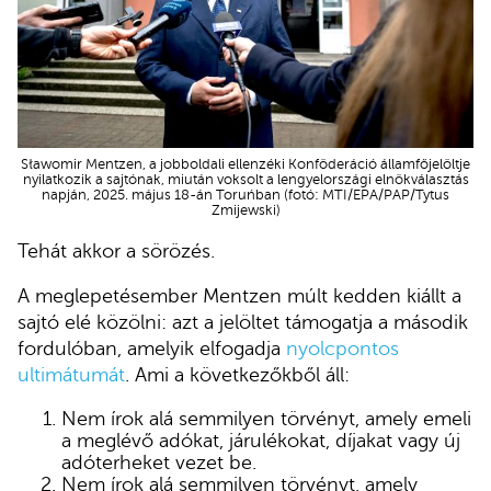
Sławomir Mentzen, a jobboldali ellenzéki Konföderáció államfőjelöltje
nyilatkozik a sajtónak, miután voksolt a lengyelországi elnökválasztás
napján, 2025. május 18-án Toruńban (fotó: MTI/EPA/PAP/Tytus
Zmijewski)
Tehát akkor a sörözés.
A meglepetésember Mentzen múlt kedden kiállt a
sajtó elé közölni: azt a jelöltet támogatja a második
fordulóban, amelyik elfogadja
nyolcpontos
ultimátumát
. Ami a következőkből áll:
Nem írok alá semmilyen törvényt, amely emeli
a meglévő adókat, járulékokat, díjakat vagy új
adóterheket vezet be.
Nem írok alá semmilyen törvényt, amely