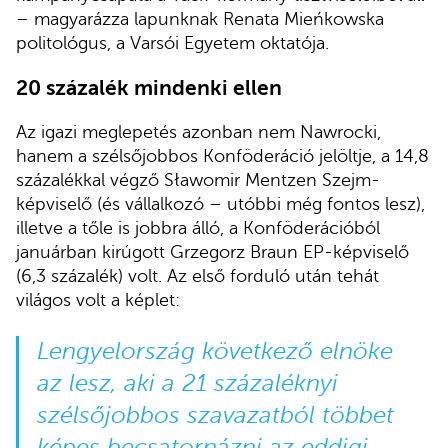
– magyarázza lapunknak Renata Mieńkowska
politológus, a Varsói Egyetem oktatója.
20 százalék mindenki ellen
Az igazi meglepetés azonban nem Nawrocki,
hanem a szélsőjobbos Konföderáció jelöltje, a 14,8
százalékkal végző Sławomir Mentzen Szejm-
képviselő (és vállalkozó – utóbbi még fontos lesz),
illetve a tőle is jobbra álló, a Konföderációból
januárban kirúgott Grzegorz Braun EP-képviselő
(6,3 százalék) volt. Az első forduló után tehát
világos volt a képlet:
Lengyelország következő elnöke
az lesz, aki a 21 százaléknyi
szélsőjobbos szavazatból többet
képes becsatornázni az eddigi