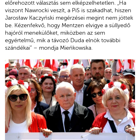
előrehozott választás sem elképzelhetetlen. „Ha
viszont Nawrocki veszít, a PiS is szakadhat, hiszen
Jarosław Kaczyński megérzései megint nem jöttek
be. Kézenfekvő, hogy Mentzen elvigye a süllyedő
hajóról menekülőket, miközben az sem
egyértelmű, mik a távozó Duda elnök további
szándékai” – mondja Mieńkowska.