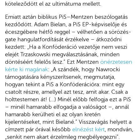
köteleződött el az ultimátuma mellett.
Emiatt aztán biblikus PiS–Mentzen beszólogatás
kezdődött. Adam Bielan, a PiS EP-képviselője és
éceszgébere hétfő reggel – vélhetően a sörözés-
gate hangulatfordítását érzékelve – átkozódni
kezdett: „Ha a Konföderáció vezetője nem veszi
elejét Trzaskowski megválasztásának, minden
döntéséért felelős lesz.” Ezt Mentzen
önérzetesen
kérte ki magának
: „A szándék, hogy Nawrocki
támogatására kényszerítsenek, megmutatja,
hogyan tekint a PiS a Konföderációra: mint egy
csatolt részre, amellyel azt tesz, amit akar. Csak a
holttestemen át! (…) Minél előbb felfogja ezt a PiS
– minél hamarabb elfogadja a valóságot –, annál
hamarabb kerülheti el az olyan kretén
kijelentéseket, mint Bielané.” Visszavágás helyett a
címzett pár órával később
elnézést kért
, mondván,
„senkit nem akart érzelmileg megbélyegezni”.