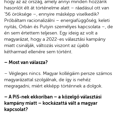
hogy az az ország, amely annyi minden hozzánk
hasonlót élt át történelme alatt – ráadásul ott van
’56 öröksége –, ennyire másképp viselkedik?
Próbáltam racionalizálni – energiafüggőség, keleti
nyitás, Orbán és Putyin személyes kapcsolata –, de
én sem értettem teljesen. Egy ideig az volt a
magyarázat, hogy a 2022-es választási kampány
miatt csinálják, változás viszont az újabb
kétharmad ellenére sem történt.
– Most van válasza?
– Végleges nincs. Magyar kollégáim persze számos
magyarázattal szolgálnak, de így is nehéz
megragadni, miért ekképp történnek a dolgok.
– A PiS-nek ekkoriban – a közelgő választási
kampány miatt – kockázattá vált a magyar
kapcsolat?