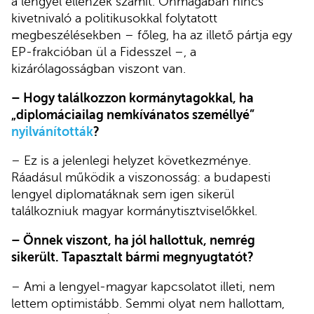
a lengyel ellenzék számít. Önmagában nincs
kivetnivaló a politikusokkal folytatott
megbeszélésekben – főleg, ha az illető pártja egy
EP-frakcióban ül a Fidesszel –, a
kizárólagosságban viszont van.
– Hogy találkozzon kormánytagokkal, ha
„diplomáciailag nemkívánatos személlyé”
nyilvánították
?
– Ez is a jelenlegi helyzet következménye.
Ráadásul működik a viszonosság: a budapesti
lengyel diplomatáknak sem igen sikerül
találkozniuk magyar kormánytisztviselőkkel.
– Önnek viszont, ha jól hallottuk, nemrég
sikerült. Tapasztalt bármi megnyugtatót?
– Ami a lengyel-magyar kapcsolatot illeti, nem
lettem optimistább. Semmi olyat nem hallottam,