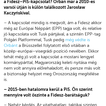
a Fidesz–PiS-kapcsolat? Orbán már a 2010-es
varsói útján is külön találkozott Jarosław
Kaczyńskival.
– A kapcsolat mindig is megvolt, ám a Fidesz akkor
még az Európai Néppárt (EPP) tagja volt, és relatíve
jó kapcsolata volt Tusk pártjával, a szintén EPP-tag
Polgári Platformmal, Tusk pedig
még védte is
Orbánt
a Brüsszellel folytatott első vitáiban a
közép-európai–visegrádi pozíció nevében. Ekkor
tehát még jó volt a kapcsolat a mostani lengyel
kormánypárttal, Magyarország keleti nyitása még
nem volt annyira
előrehaladott
, és persze más volt
a biztonsági helyzet meg Oroszország megítélése
is.
– 2015-ben hatalomra kerül a PiS. Ön szerint
mennyire volt őszinte a Fidesz-barátságuk?
– Nehéz kérdés. Az vitathatatlan: taktikai szinten