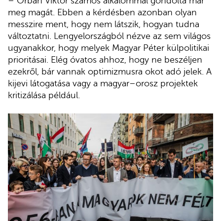
– Orbán Viktor számos alkalommal gondolta már
meg magát. Ebben a kérdésben azonban olyan
messzire ment, hogy nem látszik, hogyan tudna
változtatni. Lengyelországból nézve az sem világos
ugyanakkor, hogy melyek Magyar Péter külpolitikai
prioritásai. Elég óvatos ahhoz, hogy ne beszéljen
ezekről, bár vannak optimizmusra okot adó jelek. A
kijevi látogatása vagy a magyar–orosz projektek
kritizálása például.