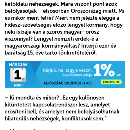
kétoldalú nehézségek. Mára viszont pont azok
befolyásolják – elsősorban Oroszország miatt. Mi
és mikor ment félre? Miért nem jelezte eléggé a
Fidesz-szövetséges előző lengyel kormány, hogy
neki is baja van a szoros magyar–orosz
viszonnyal? Lengyel nemzeti érdek-e a
magyarországi kormányváltás? Interjú ezer év
barátság 15. éve tartó tönkretételéről.
– Ki mondta és mikor? „Ez egy különösen
kitüntetett kapcsolatrendszer lesz, amelyet
erősíteni kell, és amelyet nem befolyásolhatnak
bilaterális nehézségek, konfliktusok sem.”