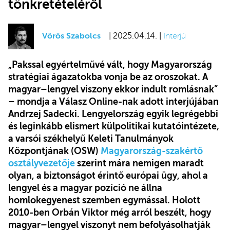
tönkretételéről
Vörös Szabolcs
| 2025.04.14. |
Interjú
„Pakssal egyértelművé vált, hogy Magyarország
stratégiai ágazatokba vonja be az oroszokat. A
magyar–lengyel viszony ekkor indult romlásnak”
– mondja a Válasz Online-nak adott interjújában
Andrzej Sadecki. Lengyelország egyik legrégebbi
és leginkább elismert külpolitikai kutatóintézete,
a varsói székhelyű Keleti Tanulmányok
Központjának (OSW)
Magyarország-szakértő
osztályvezetője
szerint mára nemigen maradt
olyan, a biztonságot érintő európai ügy, ahol a
lengyel és a magyar pozíció ne állna
homlokegyenest szemben egymással. Holott
2010-ben Orbán Viktor még arról beszélt, hogy
magyar–lengyel viszonyt nem befolyásolhatják