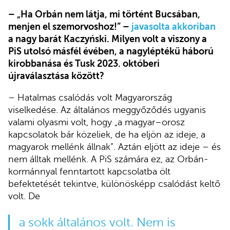
– „Ha Orbán nem látja, mi történt Bucsában,
menjen el szemorvoshoz!” –
javasolta akkoriban
a nagy barát Kaczyński. Milyen volt a viszony a
PiS utolsó másfél évében, a nagyléptékű háború
kirobbanása és Tusk 2023. októberi
újraválasztása között?
– Hatalmas csalódás volt Magyarország
viselkedése. Az általános meggyőződés ugyanis
valami olyasmi volt, hogy „a magyar–orosz
kapcsolatok bár közeliek, de ha eljön az ideje, a
magyarok mellénk állnak”. Aztán eljött az ideje – és
nem álltak mellénk. A PiS számára ez, az Orbán-
kormánnyal fenntartott kapcsolatba ölt
befektetését tekintve, különösképp csalódást keltő
volt. De
a sokk általános volt. Nem is