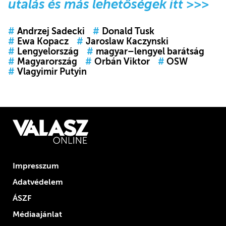
utalás és más lehetőségek itt >>>
#
Andrzej Sadecki
#
Donald Tusk
#
Ewa Kopacz
#
Jaroslaw Kaczynski
#
Lengyelország
#
magyar–lengyel barátság
#
Magyarország
#
Orbán Viktor
#
OSW
#
Vlagyimir Putyin
Impresszum
Adatvédelem
ÁSZF
Médiaajánlat