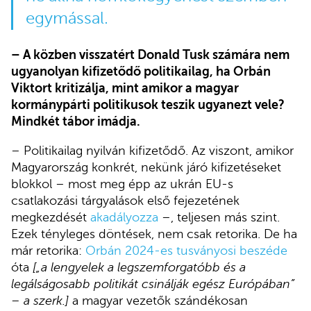
egymással.
– A közben visszatért Donald Tusk számára nem
ugyanolyan kifizetődő politikailag, ha Orbán
Viktort kritizálja, mint amikor a magyar
kormánypárti politikusok teszik ugyanezt vele?
Mindkét tábor imádja.
– Politikailag nyilván kifizetődő. Az viszont, amikor
Magyarország konkrét, nekünk járó kifizetéseket
blokkol – most meg épp az ukrán EU-s
csatlakozási tárgyalások első fejezetének
megkezdését
akadályozza
–, teljesen más szint.
Ezek tényleges döntések, nem csak retorika. De ha
már retorika:
Orbán 2024-es tusványosi beszéde
óta
[„a lengyelek a legszemforgatóbb és a
legálságosabb politikát csinálják egész Európában”
– a szerk.]
a magyar vezetők szándékosan