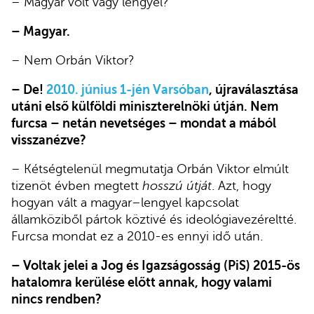
– Magyar volt vagy lengyel?
– Magyar.
– Nem Orbán Viktor?
– De!
2010. június 1-jén Varsóban
, újraválasztása
utáni első külföldi miniszterelnöki útján. Nem
furcsa – netán nevetséges – mondat a mából
visszanézve?
– Kétségtelenül megmutatja Orbán Viktor elmúlt
tizenöt évben megtett
hosszú útját
. Azt, hogy
hogyan vált a magyar–lengyel kapcsolat
államköziből pártok köztivé és ideológiavezéreltté.
Furcsa mondat ez a 2010-es ennyi idő után.
– Voltak jelei a Jog és Igazságosság (PiS) 2015-ös
hatalomra kerülése előtt annak, hogy valami
nincs rendben?