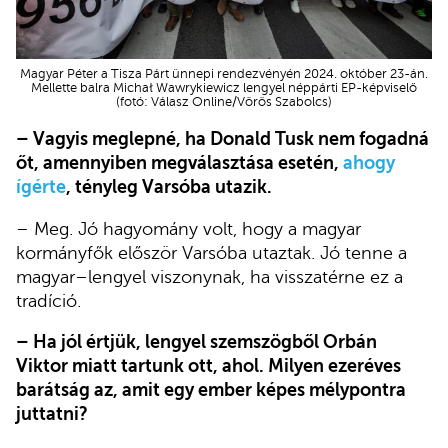
Magyar Péter a Tisza Párt ünnepi rendezvényén 2024. október 23-án.
Mellette balra Michał Wawrykiewicz lengyel néppárti EP-képviselő
(fotó: Válasz Online/Vörös Szabolcs)
– Vagyis meglepné, ha Donald Tusk nem fogadná
őt, amennyiben megválasztása esetén,
ahogy
ígérte
, tényleg Varsóba utazik.
– Meg. Jó hagyomány volt, hogy a magyar
kormányfők először Varsóba utaztak. Jó tenne a
magyar–lengyel viszonynak, ha visszatérne ez a
tradíció.
– Ha jól értjük, lengyel szemszögből Orbán
Viktor miatt tartunk ott, ahol. Milyen ezeréves
barátság az, amit egy ember képes mélypontra
juttatni?