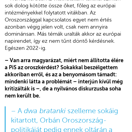
sok dolog kötötte össze őket, főleg az európai
intézményekkel folytatott vitákban. Az
Oroszországgal kapcsolatos egyet nem értés
azonban végig jelen volt, csak nem annyira
dominánsan. Más témák uralták akkor az európai
napirendet, így ez nem tűnt döntő kérdésnek.
Egészen 2022-ig.
– Van arra magyarázat, miért nem állította élére
a PiS az oroszkérdést? Sokakkal beszélgettem
akkoriban erről, és az a benyomásom támadt:
mindenki látta a problémát – interjún kívül még
kritizálták is –, de a nyilvános diskurzusba soha
nem került be.
– A
dwa bratanki
szelleme sokáig
kitartott, Orbán Oroszország-
politikáját pedig ennek oltárán a