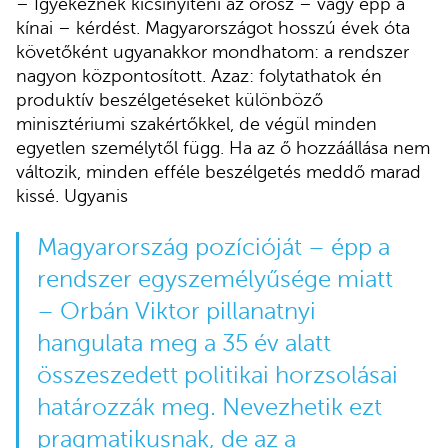
– Igyekeznek kicsinyíteni az orosz – vagy épp a
kínai – kérdést. Magyarországot hosszú évek óta
követőként ugyanakkor mondhatom: a rendszer
nagyon központosított. Azaz: folytathatok én
produktív beszélgetéseket különböző
minisztériumi szakértőkkel, de végül minden
egyetlen személytől függ. Ha az ő hozzáállása nem
változik, minden efféle beszélgetés meddő marad
kissé. Ugyanis
Magyarország pozícióját – épp a
rendszer egyszemélyűsége miatt
– Orbán Viktor pillanatnyi
hangulata meg a 35 év alatt
összeszedett politikai horzsolásai
határozzák meg. Nevezhetik ezt
pragmatikusnak, de az a