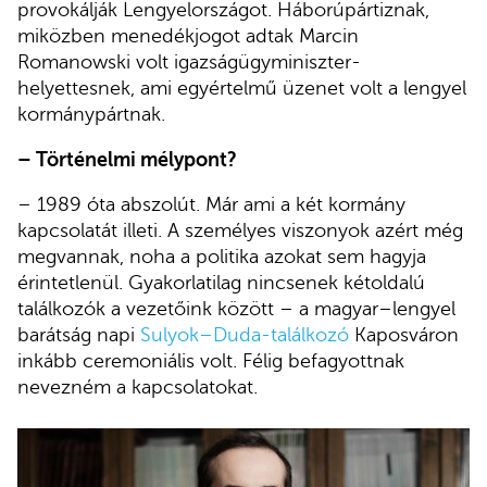
provokálják Lengyelországot. Háborúpártiznak,
miközben menedékjogot adtak Marcin
Romanowski volt igazságügyminiszter-
helyettesnek, ami egyértelmű üzenet volt a lengyel
kormánypártnak.
– Történelmi mélypont?
– 1989 óta abszolút. Már ami a két kormány
kapcsolatát illeti. A személyes viszonyok azért még
megvannak, noha a politika azokat sem hagyja
érintetlenül. Gyakorlatilag nincsenek kétoldalú
találkozók a vezetőink között – a magyar–lengyel
barátság napi
Sulyok–Duda-találkozó
Kaposváron
inkább ceremoniális volt. Félig befagyottnak
nevezném a kapcsolatokat.