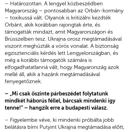
– Határozottan. A lengyel közbeszédben
Magyarország – pontosabban az Orbán-kormány
– toxikussá vált. Olyanok is kritizálni kezdték
Orbánt, akik korábban rajongtak érte, és
támogatták mindazt, amit Magyarországon és
Brüsszelben tesz. Ukrajna orosz megtámadásával
viszont meghúzták a vörös vonalat. A biztonság
egzisztenciális kérdés lett Lengyelországban, és
még a korábbi támogatók számára is
elfogadhatatlanná vált, hogy Magyarország azok
mellé áll, akik a hazánk megtámadásával
fenyegetőznek.
– „Mi csak őszinte párbeszédet folytatunk
mindkét háborús féllel, bárcsak mindenki így
tenne!” – hangzik erre a budapesti válasz.
– Figyelembe véve, ki mindenki próbálta jobb
belátásra bírni Putyint Ukrajna megtámadása előtt,