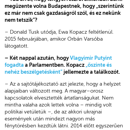
megüzente volna Budapestnek, hogy „szerintünk
ez már nem csak gazdaságról szól, és ez nekünk
nem tetszik”?
– Donald Tusk utódja, Ewa Kopacz feltétlenül.
2015 februárjában, amikor Orbán Varsóba
látogatott.
– Két nappal azután, hogy
Vlagyimir Putyint
fogadta
a Parlamentben. Kopacz
„őszinte és
nehéz beszélgetésként”
jellemezte a találkozót.
– Az a sajtótájékoztató azt jelezte, hogy a helyzet
alapjaiban változott meg. A magyar–orosz
kapcsolatok elvesztették ártatlanságukat. Nem
mintha valaha azok lettek volna – mindig volt
politikai vetületük –, de az akkori ukrajnai
események után mindezt nagyon más
fénytörésben kezdtük látni. 2014 előtt egyszerűen