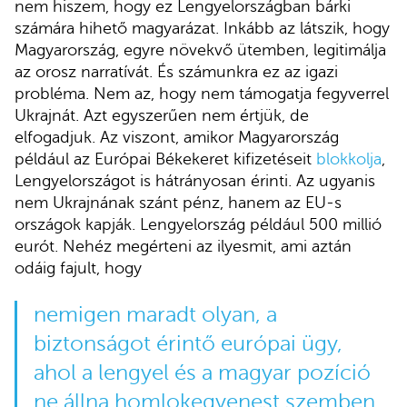
nem hiszem, hogy ez Lengyelországban bárki
számára hihető magyarázat. Inkább az látszik, hogy
Magyarország, egyre növekvő ütemben, legitimálja
az orosz narratívát. És számunkra ez az igazi
probléma. Nem az, hogy nem támogatja fegyverrel
Ukrajnát. Azt egyszerűen nem értjük, de
elfogadjuk. Az viszont, amikor Magyarország
például az Európai Békekeret kifizetéseit
blokkolja
,
Lengyelországot is hátrányosan érinti. Az ugyanis
nem Ukrajnának szánt pénz, hanem az EU-s
országok kapják. Lengyelország például 500 millió
eurót. Nehéz megérteni az ilyesmit, ami aztán
odáig fajult, hogy
nemigen maradt olyan, a
biztonságot érintő európai ügy,
ahol a lengyel és a magyar pozíció
ne állna homlokegyenest szemben