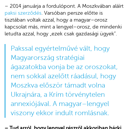
– 2014 januárja a fordulópont. A Moszkvában aláírt
paksi szerződés
. Varsóban persze előtte is
tisztában voltak azzal, hogy a magyar–orosz
kapcsolat más, mint a lengyel–orosz, de mindenki
letudta azzal, hogy „ezek csak gazdasági ügyek”.
Pakssal egyértelművé vált, hogy
Magyarország stratégiai
ágazatokba vonja be az oroszokat,
nem sokkal azelőtt ráadásul, hogy
Moszkva először támadt volna
Ukrajnára, a Krím törvénytelen
annexiójával. A magyar–lengyel
viszony ekkor indult romlásnak.
– Tud arról, hogy lengyel részről akkoriban bárki