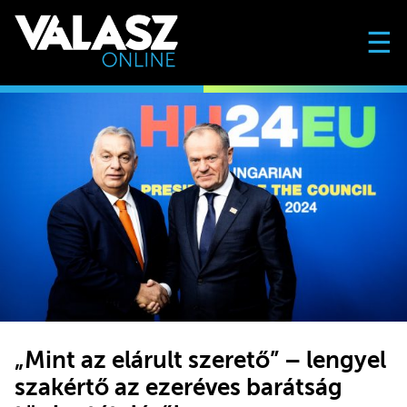
☰
„Mint az elárult szerető” – lengyel
szakértő az ezeréves barátság