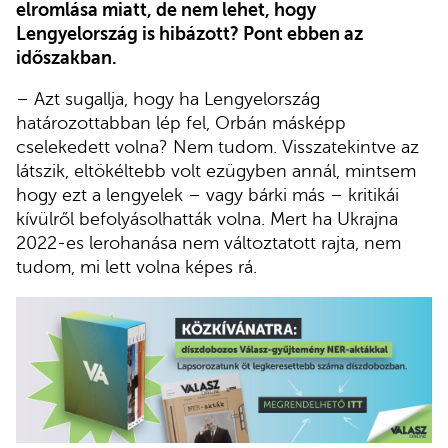
elromlása miatt, de nem lehet, hogy
Lengyelország is hibázott? Pont ebben az
időszakban.
– Azt sugallja, hogy ha Lengyelország
határozottabban lép fel, Orbán másképp
cselekedett volna? Nem tudom. Visszatekintve az
látszik, eltökéltebb volt ezügyben annál, mintsem
hogy ezt a lengyelek – vagy bárki más – kritikái
kívülről befolyásolhatták volna. Mert ha Ukrajna
2022-es lerohanása nem változtatott rajta, nem
tudom, mi lett volna képes rá.