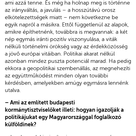
ami azzá tenne. És még ha holnap meg is történne
az irányváltás, a javulás – a hosszútávú orosz
elkötelezettségek miatt – nem következne be
egyik napról a másikra. Ettől függetlenül az alapok,
amikre építhetnénk, továbbra is megvannak: a két
nép egymás iránti pozitív viszonyulása, a viták
nélküli történelmi örökség vagy az érdekközösség
a jövő európai vitáiban. Politikai akarat nélkül
azonban mindez puszta potenciál marad. Ha pedig
ekkora a geopolitikai szembenállás, az megnehezíti
az együttműködést minden olyan további
kérdésben, amelyekben amúgy egymásra lennénk
utalva.
– Ami az említett budapesti
kormánytisztviselőket illeti: hogyan igazolják a
politikájukat egy Magyarországgal foglalkozó
külföldinek?