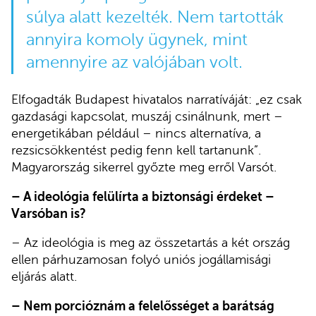
súlya alatt kezelték. Nem tartották
annyira komoly ügynek, mint
amennyire az valójában volt.
Elfogadták Budapest hivatalos narratíváját: „ez csak
gazdasági kapcsolat, muszáj csinálnunk, mert –
energetikában például – nincs alternatíva, a
rezsicsökkentést pedig fenn kell tartanunk”.
Magyarország sikerrel győzte meg erről Varsót.
– A ideológia felülírta a biztonsági érdeket –
Varsóban is?
– Az ideológia is meg az összetartás a két ország
ellen párhuzamosan folyó uniós jogállamisági
eljárás alatt.
– Nem porcióznám a felelősséget a barátság