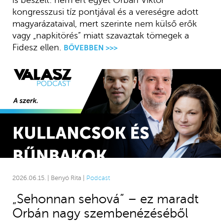
kongresszusi tíz pontjával és a vereségre adott
magyarázataival, mert szerinte nem külső erők
vagy „napkitörés” miatt szavaztak tömegek a
Fidesz ellen.
BŐVEBBEN >>>
2026.06.15. | Benyó Rita |
Podcast
„Sehonnan sehová” – ez maradt
Orbán nagy szembenézéséből