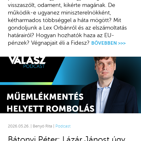
visszaszólt, odament, kikérte magának. De
működik-e ugyanez miniszterelnökként,
kétharmados többséggel a háta mögött? Mit
gondoljunk a Lex Orbánról és az elszámoltatás
határairól? Hogyan hozhatók haza az EU-
pénzek? Végnapjait éli a Fidesz?
BŐVEBBEN >>>
2026.05.26. | Benyó Rita |
Podcast
Bátonyi Péter: Lázár Jánost úgy