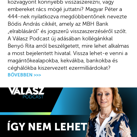
közvagyont könnyebb visszaszerezni, vagy
embereket rács mögé juttatni? Magyar Péter a
444-nek nyilatkozva megdöbbentőnek nevezte
Bódis András cikkét, amely az MBH Bank
„elrablásáról” és jogszerű visszaszerzéséről szólt.
A Válasz Podcast új adásában kollégánkkal
Benyó Rita arról beszélgetett, mire lehet alkalmas
a most bejelentett hivatal. Vissza lehet-e venni a
magántőkealapokba, kekvákba, bankokba és
céghálókba kiszervezett ezermilliárdokat?
BŐVEBBEN >>>