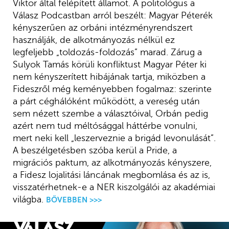
Viktor által felépített államot. A politológus a
Válasz Podcastban arról beszélt: Magyar Péterék
kényszerűen az orbáni intézményrendszert
használják, de alkotmányozás nélkül ez
legfeljebb „toldozás-foldozás” marad. Zárug a
Sulyok Tamás körüli konfliktust Magyar Péter ki
nem kényszerített hibájának tartja, miközben a
Fideszről még keményebben fogalmaz: szerinte
a párt céghálóként működött, a vereség után
sem nézett szembe a választóival, Orbán pedig
azért nem tud méltósággal háttérbe vonulni,
mert neki kell „leszerveznie a brigád levonulását”.
A beszélgetésben szóba kerül a Pride, a
migrációs paktum, az alkotmányozás kényszere,
a Fidesz lojalitási láncának megbomlása és az is,
visszatérhetnek-e a NER kiszolgálói az akadémiai
világba.
BŐVEBBEN >>>