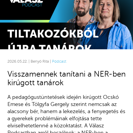
2026.05.22. | Benyó Rita |
Podcast
Visszamennek tanítani a NER-ben
kirúgott tanárok
A pedagógustüntetések idején kirúgott Ocskó
Emese és Tölgyfa Gergely szerint nemcsak az
alacsony bér, hanem a lekezelés, a fenyegetés és
a gyerekek problémáinak elfojtása tette
elviselhetetlenné a közoktatást. A Válasz
Podcastban arról beszélnek: a NER-ben a