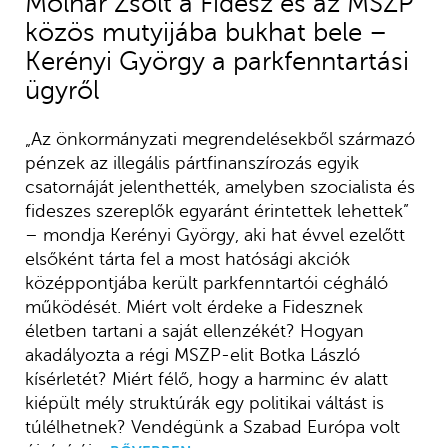
Molnár Zsolt a Fidesz és az MSZP
közös mutyijába bukhat bele –
Kerényi György a parkfenntartási
ügyről
„Az önkormányzati megrendelésekből származó
pénzek az illegális pártfinanszírozás egyik
csatornáját jelenthették, amelyben szocialista és
fideszes szereplők egyaránt érintettek lehettek”
– mondja Kerényi György, aki hat évvel ezelőtt
elsőként tárta fel a most hatósági akciók
középpontjába került parkfenntartói cégháló
működését. Miért volt érdeke a Fidesznek
életben tartani a saját ellenzékét? Hogyan
akadályozta a régi MSZP-elit Botka László
kísérletét? Miért félő, hogy a harminc év alatt
kiépült mély struktúrák egy politikai váltást is
túlélhetnek? Vendégünk a Szabad Európa volt