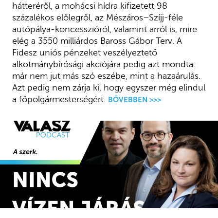
hátteréről, a mohácsi hídra kifizetett 98
százalékos előlegről, az Mészáros–Szíjj-féle
autópálya-koncesszióról, valamint arról is, mire
elég a 3550 milliárdos Baross Gábor Terv. A
Fidesz uniós pénzeket veszélyeztető
alkotmánybírósági akciójára pedig azt mondta:
már nem jut más szó eszébe, mint a hazaárulás.
Azt pedig nem zárja ki, hogy egyszer még elindul
a főpolgármesterségért.
BŐVEBBEN >>>