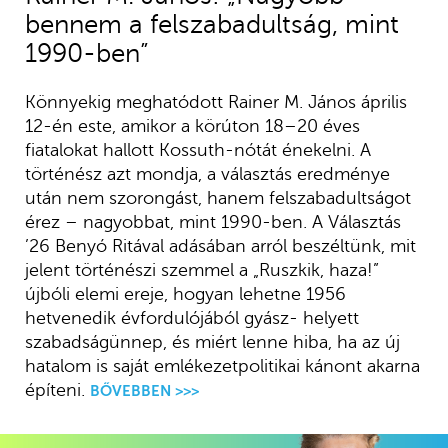
bennem a felszabadultság, mint
1990-ben”
Könnyekig meghatódott Rainer M. János április
12-én este, amikor a körúton 18–20 éves
fiatalokat hallott Kossuth-nótát énekelni. A
történész azt mondja, a választás eredménye
után nem szorongást, hanem felszabadultságot
érez – nagyobbat, mint 1990-ben. A Választás
’26 Benyó Ritával adásában arról beszéltünk, mit
jelent történészi szemmel a „Ruszkik, haza!”
újbóli elemi ereje, hogyan lehetne 1956
hetvenedik évfordulójából gyász- helyett
szabadságünnep, és miért lenne hiba, ha az új
hatalom is saját emlékezetpolitikai kánont akarna
építeni.
BŐVEBBEN >>>