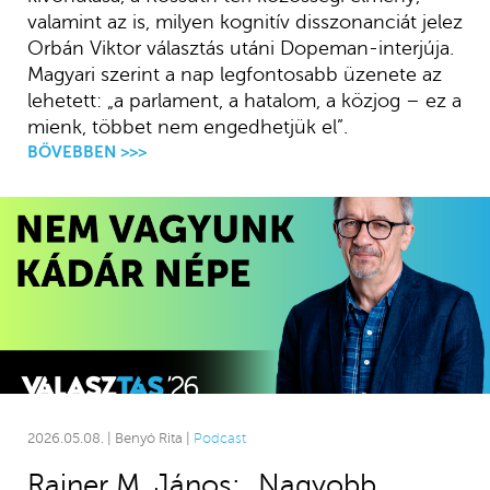
valamint az is, milyen kognitív disszonanciát jelez
Orbán Viktor választás utáni Dopeman-interjúja.
Magyari szerint a nap legfontosabb üzenete az
lehetett: „a parlament, a hatalom, a közjog – ez a
mienk, többet nem engedhetjük el”.
BŐVEBBEN >>>
2026.05.08. | Benyó Rita |
Podcast
Rainer M. János: „Nagyobb