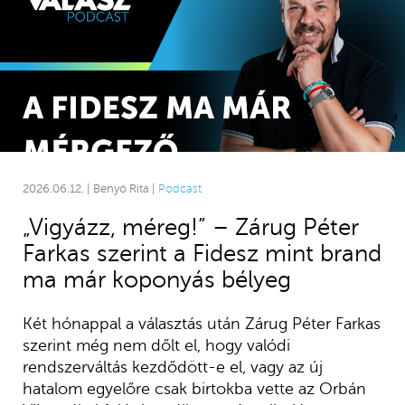
2026.06.12. | Benyó Rita |
Podcast
„Vigyázz, méreg!” – Zárug Péter
Farkas szerint a Fidesz mint brand
ma már koponyás bélyeg
Két hónappal a választás után Zárug Péter Farkas
szerint még nem dőlt el, hogy valódi
rendszerváltás kezdődött-e el, vagy az új
hatalom egyelőre csak birtokba vette az Orbán