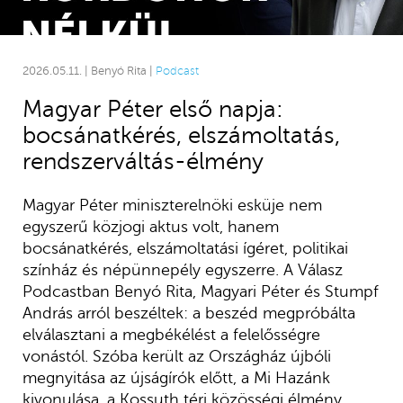
2026.05.11. | Benyó Rita |
Podcast
Magyar Péter első napja:
bocsánatkérés, elszámoltatás,
rendszerváltás-élmény
Magyar Péter miniszterelnöki esküje nem
egyszerű közjogi aktus volt, hanem
bocsánatkérés, elszámoltatási ígéret, politikai
színház és népünnepély egyszerre. A Válasz
Podcastban Benyó Rita, Magyari Péter és Stumpf
András arról beszéltek: a beszéd megpróbálta
elválasztani a megbékélést a felelősségre
vonástól. Szóba került az Országház újbóli
megnyitása az újságírók előtt, a Mi Hazánk
kivonulása, a Kossuth téri közösségi élmény,