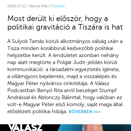
2026.07.21. | Benyó Rita |
Podcast
Most derült ki először, hogy a
politikai gravitáció a Tiszára is hat
A Sulyok Tamás körüli alkotmányos válság után a
Tisza minden korábbinál kedvezőbb politikai
helyzetbe került. A lendületet azonban néhány
nap alatt megtörte a Polgár Judit-jelölés körüli
kommunikáció: a társadalmi egyeztetés ígérete,
a villámgyors bejelentés, majd a visszalépés és
Magyar Péter nyilvános önkritikája. A Válasz
Podcastban Benyó Rita arról beszéget Stumpf
Andrással és Ablonczy Bálinttal, hogy valóban ez
volt-e Magyar Péter első komoly, saját maga által
előidézett politikai hibája.
BŐVEBBEN >>>