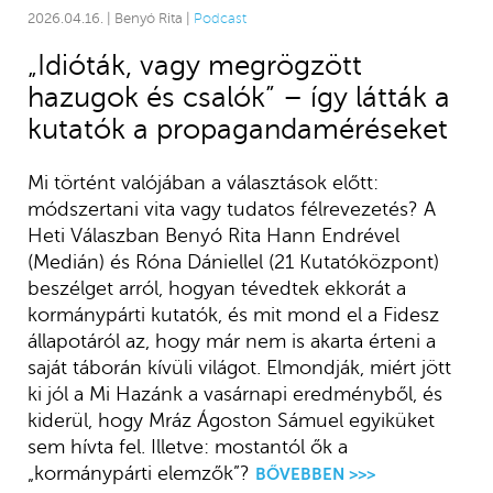
2026.04.16. | Benyó Rita |
Podcast
„Idióták, vagy megrögzött
hazugok és csalók” – így látták a
kutatók a propagandaméréseket
Mi történt valójában a választások előtt:
módszertani vita vagy tudatos félrevezetés? A
Heti Válaszban Benyó Rita Hann Endrével
(Medián) és Róna Dániellel (21 Kutatóközpont)
beszélget arról, hogyan tévedtek ekkorát a
kormánypárti kutatók, és mit mond el a Fidesz
állapotáról az, hogy már nem is akarta érteni a
saját táborán kívüli világot. Elmondják, miért jött
ki jól a Mi Hazánk a vasárnapi eredményből, és
kiderül, hogy Mráz Ágoston Sámuel egyiküket
sem hívta fel. Illetve: mostantól ők a
„kormánypárti elemzők”?
BŐVEBBEN >>>