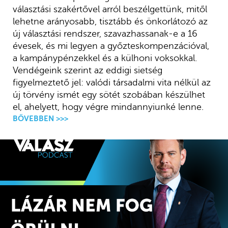
választási szakértővel arról beszélgettünk, mitől
lehetne arányosabb, tisztább és önkorlátozó az
új választási rendszer, szavazhassanak-e a 16
évesek, és mi legyen a győzteskompenzációval,
a kampánypénzekkel és a külhoni voksokkal.
Vendégeink szerint az eddigi sietség
figyelmeztető jel: valódi társadalmi vita nélkül az
új törvény ismét egy sötét szobában készülhet
el, ahelyett, hogy végre mindannyiunké lenne.
BŐVEBBEN >>>