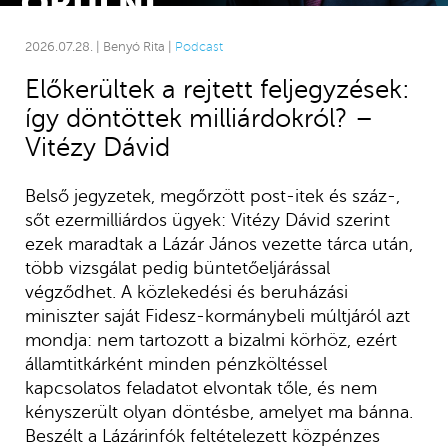
2026.07.28. | Benyó Rita |
Podcast
Előkerültek a rejtett feljegyzések:
így döntöttek milliárdokról? –
Vitézy Dávid
Belső jegyzetek, megőrzött post-itek és száz-,
sőt ezermilliárdos ügyek: Vitézy Dávid szerint
ezek maradtak a Lázár János vezette tárca után,
több vizsgálat pedig büntetőeljárással
végződhet. A közlekedési és beruházási
miniszter saját Fidesz-kormánybeli múltjáról azt
mondja: nem tartozott a bizalmi körhöz, ezért
államtitkárként minden pénzköltéssel
kapcsolatos feladatot elvontak tőle, és nem
kényszerült olyan döntésbe, amelyet ma bánna.
Beszélt a Lázárinfók feltételezett közpénzes