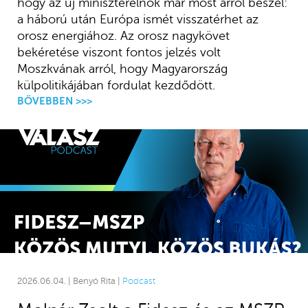
hogy az új miniszterelnök már most arról beszél:
a háború után Európa ismét visszatérhet az
orosz energiához. Az orosz nagykövet
bekéretése viszont fontos jelzés volt
Moszkvának arról, hogy Magyarország
külpolitikájában fordulat kezdődött.
BŐVEBBEN >>>
2026.06.04. | Benyó Rita |
Podcast