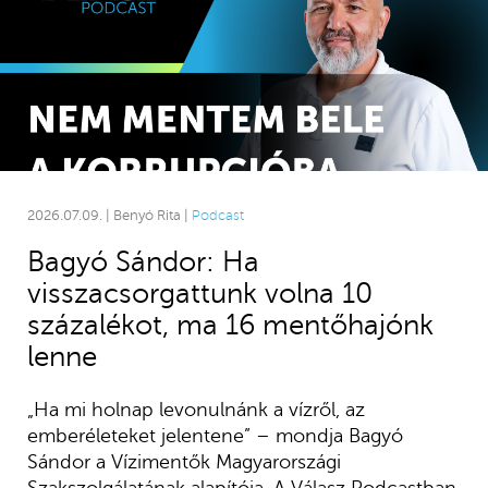
2026.07.09. | Benyó Rita |
Podcast
Bagyó Sándor: Ha
visszacsorgattunk volna 10
százalékot, ma 16 mentőhajónk
lenne
„Ha mi holnap levonulnánk a vízről, az
emberéleteket jelentene” – mondja Bagyó
Sándor a Vízimentők Magyarországi
Szakszolgálatának alapítója. A Válasz Podcastban