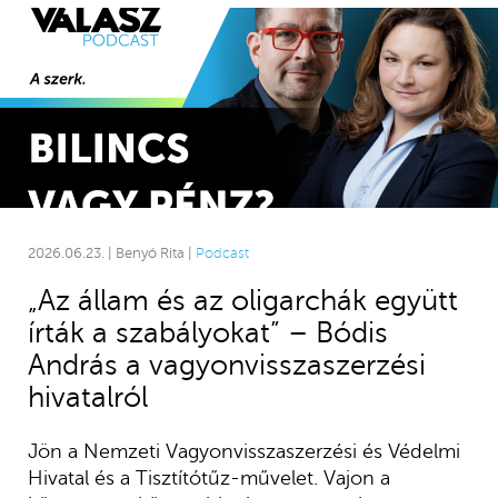
2026.06.23. | Benyó Rita |
Podcast
„Az állam és az oligarchák együtt
írták a szabályokat” – Bódis
András a vagyonvisszaszerzési
hivatalról
Jön a Nemzeti Vagyonvisszaszerzési és Védelmi
Hivatal és a Tisztítótűz-művelet. Vajon a