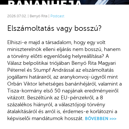
2026.07.02. | Benyó Rita |
Podcast
Elszámoltatás vagy bosszú?
Elhiszi-e majd a társadalom, hogy egy volt
miniszterelnök elleni eljárás nem bosszú, hanem
a törvény előtti egyenlőség helyreállítása? A
Válasz belpolitikai triójában Benyó Rita Magyari
Péterrel és Stumpf Andrással az elszámoltatás
jogállami határairól, az aranykonvoj-ügyről mint
Orbán Viktor lehetséges banánhéjáról, valamint a
Tisza-kormány első 50 napjának eredményeiről
vitázott. Beszéltünk az EU-pénzekről, a 8
százalékos hiányról, a választójogi törvény
átalakításáról és arról is, érdemes-e korlátozni a
képviselői mandátumok hosszát.
BŐVEBBEN >>>