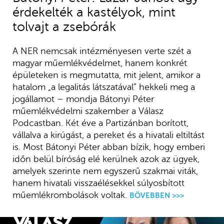
érdekelték a kastélyok, mint
tolvajt a zsebórák
A NER nemcsak intézményesen verte szét a
magyar műemlékvédelmet, hanem konkrét
épületeken is megmutatta, mit jelent, amikor a
hatalom „a legalitás látszatával” hekkeli meg a
jogállamot – mondja Bátonyi Péter
műemlékvédelmi szakember a Válasz
Podcastban. Két éve a Partizánban borított,
vállalva a kirúgást, a pereket és a hivatali eltiltást
is. Most Bátonyi Péter abban bízik, hogy emberi
időn belül bíróság elé kerülnek azok az ügyek,
amelyek szerinte nem egyszerű szakmai viták,
hanem hivatali visszaélésekkel súlyosbított
műemlékrombolások voltak.
BŐVEBBEN >>>