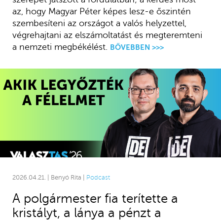
az, hogy Magyar Péter képes lesz-e őszintén
szembesíteni az országot a valós helyzettel,
végrehajtani az elszámoltatást és megteremteni
a nemzeti megbékélést.
BŐVEBBEN >>>
2026.04.21. | Benyó Rita |
Podcast
A polgármester fia terítette a
kristályt, a lánya a pénzt a