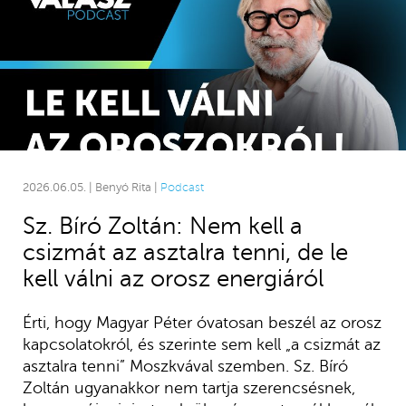
2026.06.05. | Benyó Rita |
Podcast
Sz. Bíró Zoltán: Nem kell a
csizmát az asztalra tenni, de le
kell válni az orosz energiáról
Érti, hogy Magyar Péter óvatosan beszél az orosz
kapcsolatokról, és szerinte sem kell „a csizmát az
asztalra tenni” Moszkvával szemben. Sz. Bíró
Zoltán ugyanakkor nem tartja szerencsésnek,