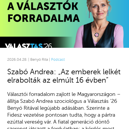
2026.04.28. | Benyó Rita |
Podcast
Szabó Andrea: „Az emberek lelkét
elrabolták az elmúlt 16 évben”
Választói forradalom zajlott le Magyarországon –
állítja Szabó Andrea szociológus a Választás ’26
Benyó Ritával legújabb adásában. Szerinte a
Fidesz vezetése pontosan tudta, hogy a pártra
ezúttal vereség vár. A fiatal generáció döntő
szerepet játszott a fordulatban; a kérdés most