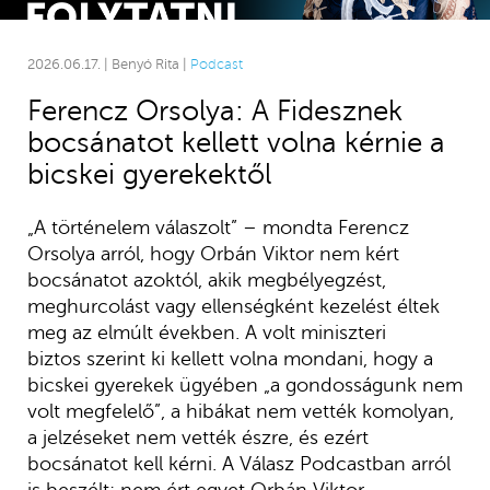
2026.06.17. | Benyó Rita |
Podcast
Ferencz Orsolya: A Fidesznek
bocsánatot kellett volna kérnie a
bicskei gyerekektől
„A történelem válaszolt” – mondta Ferencz
Orsolya arról, hogy Orbán Viktor nem kért
bocsánatot azoktól, akik megbélyegzést,
meghurcolást vagy ellenségként kezelést éltek
meg az elmúlt években. A volt miniszteri
biztos szerint ki kellett volna mondani, hogy a
bicskei gyerekek ügyében „a gondosságunk nem
volt megfelelő”, a hibákat nem vették komolyan,
a jelzéseket nem vették észre, és ezért
bocsánatot kell kérni. A Válasz Podcastban arról
is beszélt: nem ért egyet Orbán Viktor