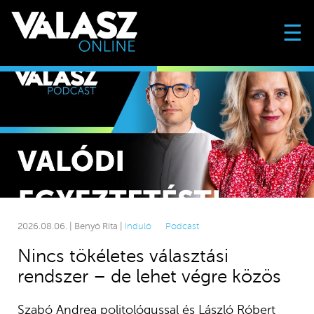
☰
2026.08.06. | Benyó Rita |
Induló
Podcast
Nincs tökéletes választási
rendszer – de lehet végre közös
Szabó Andrea politológussal és László Róbert