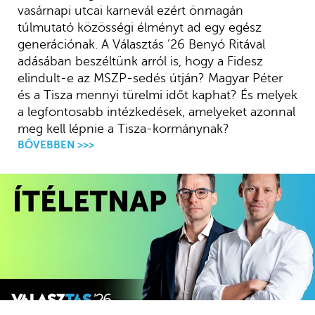
vasárnapi utcai karnevál ezért önmagán
túlmutató közösségi élményt ad egy egész
generációnak. A Választás ’26 Benyó Ritával
adásában beszéltünk arról is, hogy a Fidesz
elindult-e az MSZP-sedés útján? Magyar Péter
és a Tisza mennyi türelmi időt kaphat? És melyek
a legfontosabb intézkedések, amelyeket azonnal
meg kell lépnie a Tisza-kormánynak?
BŐVEBBEN >>>