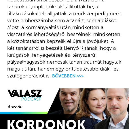
tanárokat „naplopóknak” állították be, a
tiltakozásokat elhallgatták, a rendszer pedig nem
vette emberszámba sem a tanárt, sem a diákot.
Most, a kormányváltás után mindketten a
visszatérés lehetőségéről beszélnek, mindketten
a közoktatásban képzelik el újra a jövőjüket. A
két tanár arról is beszélt Benyó Ritának, hogy a
kirúgások, fenyegetések és kényszerű
pályaelhagyások nemcsak tanári traumát hagytak
maguk után, hanem egy öntudatosabb diák- és
szülőgenerációt is.
BŐVEBBEN >>>