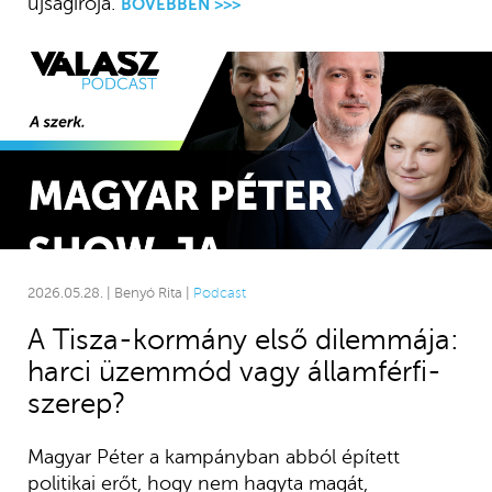
újságírója.
BŐVEBBEN >>>
2026.05.28. | Benyó Rita |
Podcast
A Tisza-kormány első dilemmája:
harci üzemmód vagy államférfi-
szerep?
Magyar Péter a kampányban abból épített
politikai erőt, hogy nem hagyta magát,