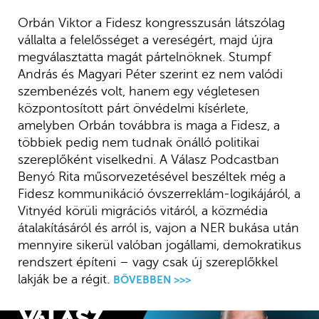
Orbán Viktor a Fidesz kongresszusán látszólag
vállalta a felelősséget a vereségért, majd újra
megválasztatta magát pártelnöknek. Stumpf
András és Magyari Péter szerint ez nem valódi
szembenézés volt, hanem egy végletesen
központosított párt önvédelmi kísérlete,
amelyben Orbán továbbra is maga a Fidesz, a
többiek pedig nem tudnak önálló politikai
szereplőként viselkedni. A Válasz Podcastban
Benyó Rita műsorvezetésével beszéltek még a
Fidesz kommunikáció óvszerreklám-logikájáról, a
Vitnyéd körüli migrációs vitáról, a közmédia
átalakításáról és arról is, vajon a NER bukása után
mennyire sikerül valóban jogállami, demokratikus
rendszert építeni – vagy csak új szereplőkkel
lakják be a régit.
BŐVEBBEN >>>