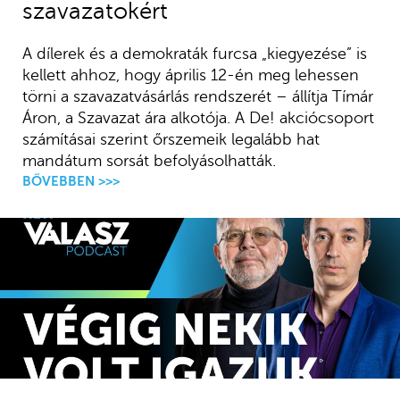
szavazatokért
A dílerek és a demokraták furcsa „kiegyezése” is
kellett ahhoz, hogy április 12-én meg lehessen
törni a szavazatvásárlás rendszerét – állítja Tímár
Áron, a Szavazat ára alkotója. A De! akciócsoport
számításai szerint őrszemeik legalább hat
mandátum sorsát befolyásolhatták.
BŐVEBBEN >>>