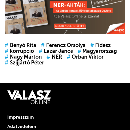
#
Benyó Rita
#
Ferencz Orsolya
#
Fidesz
#
korrupció
#
Lázár János
#
Magyarország
#
Nagy Márton
#
NER
#
Orbán Viktor
#
Szijjártó Péter
Impresszum
Adatvédelem