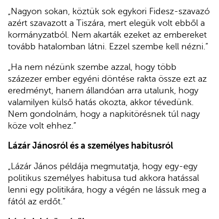
„Nagyon sokan, köztük sok egykori Fidesz-szavazó
azért szavazott a Tiszára, mert elegük volt ebből a
kormányzatból. Nem akarták ezeket az embereket
tovább hatalomban látni. Ezzel szembe kell nézni.”
„Ha nem nézünk szembe azzal, hogy több
százezer ember egyéni döntése rakta össze ezt az
eredményt, hanem állandóan arra utalunk, hogy
valamilyen külső hatás okozta, akkor tévedünk.
Nem gondolnám, hogy a napkitörésnek túl nagy
köze volt ehhez.”
Lázár Jánosról és a személyes habitusról
„Lázár János példája megmutatja, hogy egy-egy
politikus személyes habitusa tud akkora hatással
lenni egy politikára, hogy a végén ne lássuk meg a
fától az erdőt.”