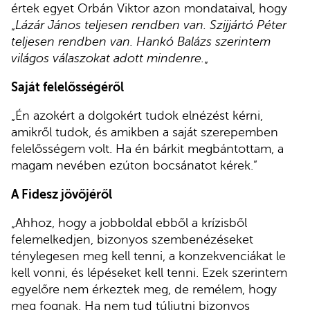
értek egyet Orbán Viktor azon mondataival, hogy
„
Lázár János teljesen rendben van. Szijjártó Péter
teljesen rendben van. Hankó Balázs szerintem
világos válaszokat adott mindenre.
„
Saját felelősségéről
„Én azokért a dolgokért tudok elnézést kérni,
amikről tudok, és amikben a saját szerepemben
felelősségem volt. Ha én bárkit megbántottam, a
magam nevében ezúton bocsánatot kérek.”
A Fidesz jövőjéről
„Ahhoz, hogy a jobboldal ebből a krízisből
felemelkedjen, bizonyos szembenézéseket
ténylegesen meg kell tenni, a konzekvenciákat le
kell vonni, és lépéseket kell tenni. Ezek szerintem
egyelőre nem érkeztek meg, de remélem, hogy
meg fognak. Ha nem tud túljutni bizonyos