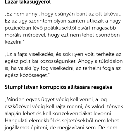
Lázár lakásügyéről
„Ez nem annyi, hogy csúnyán bánt az ott lakóval.
Ez az ügy szerintem olyan szinten ütközik a nagy
pozícióban lévő politikusoktól elvárt magasabb
morális mércével, hogy ezt nem lehet csöndben
kezelni.”
„Ez a fajta viselkedés, és sok ilyen volt, terhelte az
egész politikai közösségünket. Ahogy a túloldalon
is, ha valaki így fog viselkedni, az terhelni fogja az
egész közösséget.”
Stumpf István korrupciós állítására reagálva
„Minden egyes ügyet végig kell venni, a jog
eszközével végig kell rajta menni, és valódi tények
alapján lehet és kell konzekvenciákat levonni.
Hangulati elemekből és sejtetésekből nem lehet
jogállamot építeni, de megjavítani sem. De nem