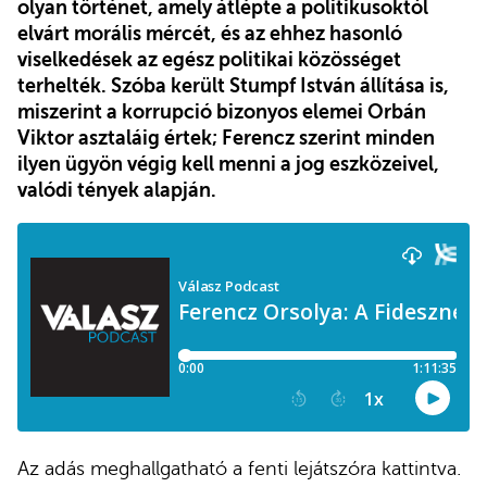
olyan történet, amely átlépte a politikusoktól
elvárt morális mércét, és az ehhez hasonló
viselkedések az egész politikai közösséget
terhelték. Szóba került Stumpf István állítása is,
miszerint a korrupció bizonyos elemei Orbán
Viktor asztaláig értek; Ferencz szerint minden
ilyen ügyön végig kell menni a jog eszközeivel,
valódi tények alapján.
Az adás meghallgatható a fenti lejátszóra kattintva.