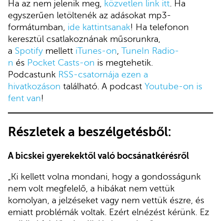
Ha az nem jelenik meg,
közvetlen link itt
. Ha
egyszerűen letöltenék az adásokat mp3-
formátumban,
ide kattintsanak
! Ha telefonon
keresztül csatlakoznának műsorunkra,
a
Spotify
mellett
iTunes-on
,
TuneIn Radio-
n
és
Pocket Casts-on
is megtehetik.
Podcastunk
RSS-csatornája ezen a
hivatkozáson
található. A podcast
Youtube-on is
fent van
!
Részletek a beszélgetésből:
A bicskei gyerekektől való bocsánatkérésről
„Ki kellett volna mondani, hogy a gondosságunk
nem volt megfelelő, a hibákat nem vettük
komolyan, a jelzéseket vagy nem vettük észre, és
emiatt problémák voltak. Ezért elnézést kérünk. Ez