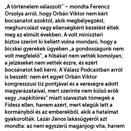
„A történelem válaszolt” – mondta Ferencz
Orsolya arról, hogy Orbán Viktor nem kért
bocsánatot azoktól, akik megbélyegzést,
meghurcolást vagy ellenségként kezelést éltek
meg az elmúlt években. A volt miniszteri
biztos szerint ki kellett volna mondani, hogy a
bicskei gyerekek ügyében „a gondosságunk nem
volt megfelelő”, a hibákat nem vették komolyan,
a jelzéseket nem vették észre, és ezért
bocsánatot kell kérni. A Válasz Podcastban arról
is beszélt: nem ért egyet Orbán Viktor
kongresszusi tíz pontjával és a vereségre adott
magyarázataival, mert szerinte nem külső erők
vagy „napkitörés” miatt szavaztak tömegek a
Fidesz ellen, hanem azért, mert elegük lett a
kormányból és az emberekből, akik a hatalmat
gyakorolták. Lázár János lakásügyéről azt
mondta: az nem egyszerű magánjogi vita, hanem