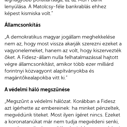
lenyúlása. A Matolcsy-féle bankrablás ehhez
képest kismiska volt.”
Államcsonkítás
„A demokratikus magyar jogállam meghekkelése
nem az, hogy most vissza akarják szerezni ezeket a
vagyonelemeket, hanem az volt, hogy kiszervezték
őket. A Fidesz-állam nulla felhatalmazással hajtott
végre államcsonkítást, amikor több ezer milliárd
forintnyi közvagyont alapítványokba és
magántőkealapokba vitt ki.”
A védelmi háló megszűnése
„Megszűnt a védelmi hálózat. Korábban a Fidesz
azt ígérhette az embereinek: ha minket pénzeltek,
megvédünk titeket. Most ilyen ígéret nincs. Ezeket
a koronatanúkat már nem tudja megvédeni senki,