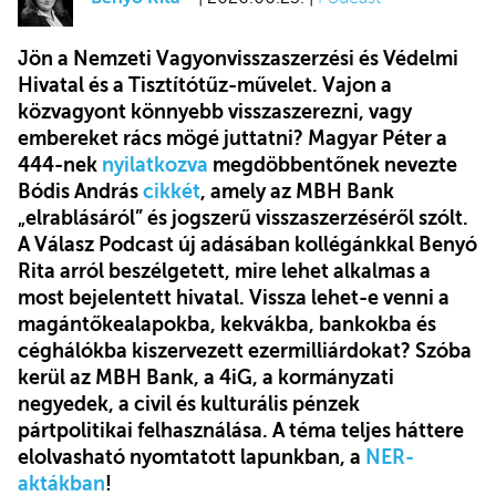
Jön a Nemzeti Vagyonvisszaszerzési és Védelmi
Hivatal és a Tisztítótűz-művelet. Vajon a
közvagyont könnyebb visszaszerezni, vagy
embereket rács mögé juttatni? Magyar Péter a
444-nek
nyilatkozva
megdöbbentőnek nevezte
Bódis András
cikkét
, amely az MBH Bank
„elrablásáról” és jogszerű visszaszerzéséről szólt.
A Válasz Podcast új adásában kollégánkkal Benyó
Rita arról beszélgetett, mire lehet alkalmas a
most bejelentett hivatal. Vissza lehet-e venni a
magántőkealapokba, kekvákba, bankokba és
céghálókba kiszervezett ezermilliárdokat? Szóba
kerül az MBH Bank, a 4iG, a kormányzati
negyedek, a civil és kulturális pénzek
pártpolitikai felhasználása. A téma teljes háttere
elolvasható nyomtatott lapunkban, a
NER-
aktákban
!