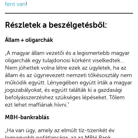
fent van
!
Részletek a beszélgetésből:
Állam + oligarchák
„A magyar állam vezetői és a legismertebb magyar
oligarchák egy tulajdonosi körként viselkedtek…
Nem jöhettek volna létre ezek az ügyletek, ha az
állam és az úgynevezett nemzeti tőkésosztály nem
működik együtt. Lényegében együtt írták a magyar
jogszabályokat, és együtt találták ki a gazdasági
befolyásszerzéshez szükséges lépéseket. Tőlem
ezt lehet maffiának hívni.”
MBH-bankrablás
„Ha van ügy, amely az elmúlt tíz-tizenkét év
legnagyobb pofátlansága, az az MBH Bank