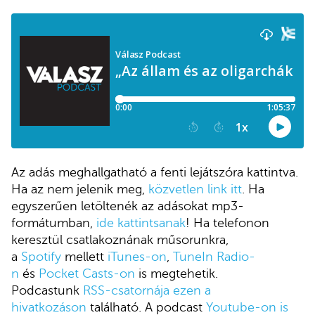
Az adás meghallgatható a fenti lejátszóra kattintva.
Ha az nem jelenik meg,
közvetlen link itt
. Ha
egyszerűen letöltenék az adásokat mp3-
formátumban,
ide kattintsanak
! Ha telefonon
keresztül csatlakoznának műsorunkra,
a
Spotify
mellett
iTunes-on
,
TuneIn Radio-
n
és
Pocket Casts-on
is megtehetik.
Podcastunk
RSS-csatornája ezen a
hivatkozáson
található. A podcast
Youtube-on is