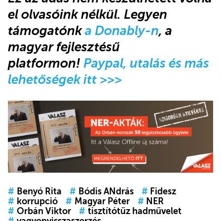
el olvasóink nélkül. Legyen
támogatónk
a Donably-n
, a
magyar fejlesztésű
platformon!
Paypal, utalás és más
lehetőségek itt >>>
#
Benyó Rita
#
Bódis ANdrás
#
Fidesz
#
korrupció
#
Magyar Péter
#
NER
#
Orbán Viktor
#
tisztítótűz hadművelet
#
vagyonvisszaszerzés