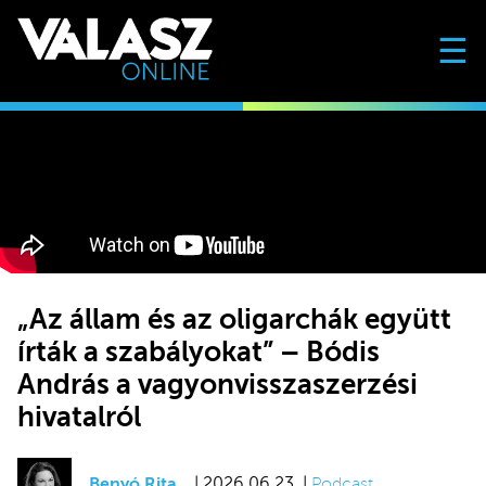
☰
„Az állam és az oligarchák együtt
írták a szabályokat” – Bódis
András a vagyonvisszaszerzési
hivatalról
Benyó Rita
| 2026.06.23. |
Podcast