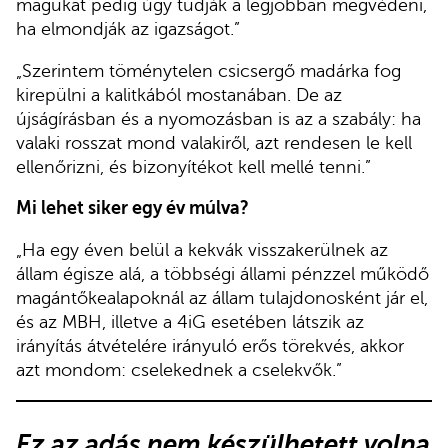
magukat pedig úgy tudják a legjobban megvédeni,
ha elmondják az igazságot.”
„Szerintem töménytelen csicsergő madárka fog
kirepülni a kalitkából mostanában. De az
újságírásban és a nyomozásban is az a szabály: ha
valaki rosszat mond valakiről, azt rendesen le kell
ellenőrizni, és bizonyítékot kell mellé tenni.”
Mi lehet siker egy év múlva?
„Ha egy éven belül a kekvák visszakerülnek az
állam égisze alá, a többségi állami pénzzel működő
magántőkealapoknál az állam tulajdonosként jár el,
és az MBH, illetve a 4iG esetében látszik az
irányítás átvételére irányuló erős törekvés, akkor
azt mondom: cselekednek a cselekvők.”
Ez az adás nem készülhetett volna