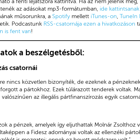
ató a fenti lejátszóra kattintva. Ha az nem jelenik meg,
öltenék az adásokat mp3-formátumban,
ide kattintsanak
znának műsorunkra, a
Spotify
mellett
iTunes-on
,
TuneIn 
etik. Podcastunk
RSS-csatornája ezen a hivatkozáson
t
 is fent van
!
tok a beszélgetésből:
zás csatornái
re nincs közvetlen bizonyíték, de ezeknek a pénzeknek
aforgott a pártokhoz. Ezek túlárazott tenderek voltak. 
g valószínűen az illegális pártfinanszírozás egyik csatorná
ok a pénzek, amelyek így eljuthattak Molnár Zsolthoz 
ltaképpen a Fidesz adományai voltak az ellenzéki párt
enzékét is mozgatni; ennek ez bevett módszere volt.”