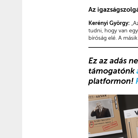
Az igazságszolgá
Kerényi György:
„Az
tudni, hogy van egy
bíróság elé. A mási
Ez az adás ne
támogatónk
platformon!