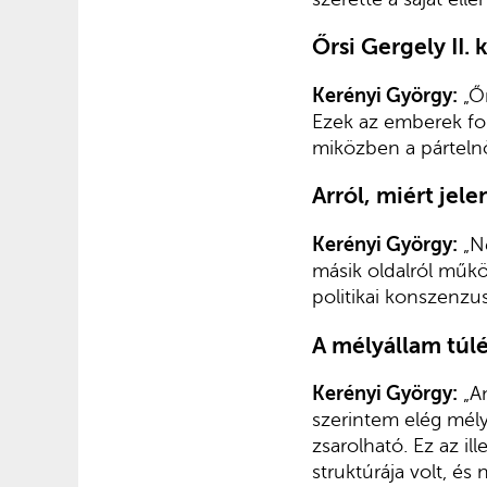
Őrsi Gergely II.
Kerényi György:
„Őr
Ezek az emberek fon
miközben a pártelnö
Arról, miért jele
Kerényi György:
„Ne
másik oldalról műkö
politikai konszenzu
A mélyállam túl
Kerényi György:
„Am
szerintem elég mély
zsarolható. Ez az i
struktúrája volt, é