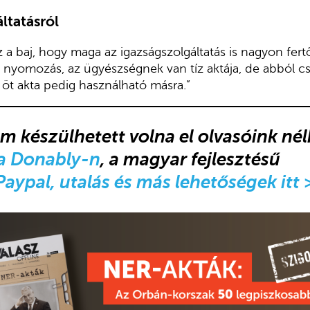
ltatásról
 a baj, hogy maga az igazságszolgáltatás is nagyon fertő
 nyomozás, az ügyészségnek van tíz aktája, de abból cs
k öt akta pedig használható másra.”
m készülhetett volna el olvasóink né
a Donably-n
, a magyar fejlesztésű
Paypal, utalás és más lehetőségek itt 