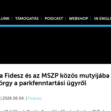
LUNK
TÁMOGATÁS
PODCAST
WEBSHOP
IN ENGL
 a Fidesz és az MSZP közös mutyijába
örgy a parkfenntartási ügyről
| 2026.06.04. |
Podcast