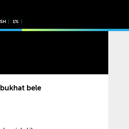
ISH
1%
 bukhat bele