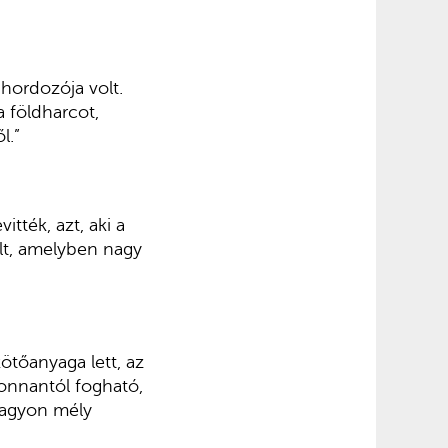
hordozója volt.
a földharcot,
l.”
itték, azt, aki a
olt, amelyben nagy
ötőanyaga lett, az
 onnantól fogható,
 nagyon mély