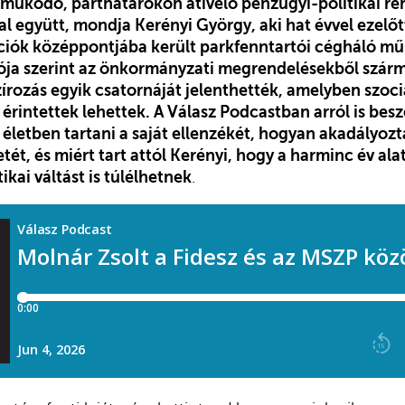
 működő, párthatárokon átívelő pénzügyi-politikai ren
l együtt, mondja Kerényi György, aki hat évvel ezelőtt
ciók középpontjába került parkfenntartói cégháló m
rója szerint az önkormányzati megrendelésekből szár
szírozás egyik csatornáját jelenthették, amelyben szocia
érintettek lehettek. A Válasz Podcastban arról is besz
életben tartani a saját ellenzékét, hogyan akadályozt
etét, és miért tart attól Kerényi, hogy a harminc év ala
ikai váltást is túlélhetnek
.