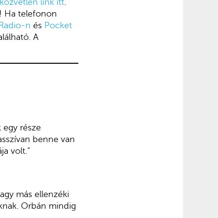
közvetlen link itt
.
! Ha telefonon
Radio-n
és
Pocket
alálható. A
 egy része
Masszívan benne van
ja volt.”
vagy más ellenzéki
oknak. Orbán mindig