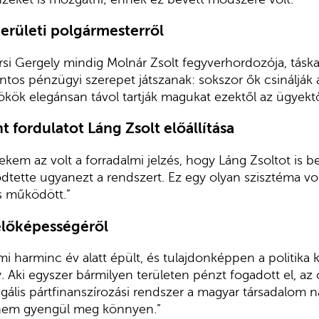
 kerületi polgármesterről
si Gergely mindig Molnár Zsolt fegyverhordozója, táska
tos pénzügyi szerepet játszanak: sokszor ők csinálják 
kök elegánsan távol tartják magukat ezektől az ügyektő
nt fordulatot Láng Zsolt előállítása
kem az volt a forradalmi jelzés, hogy Láng Zsoltot is bev
dtette ugyanezt a rendszert. Ez egy olyan szisztéma v
s működött.”
élőképességéről
i harminc év alatt épült, és tulajdonképpen a politika k
. Aki egyszer bármilyen területen pénzt fogadott el, az
llegális pártfinanszírozási rendszer a magyar társadalom
s nem gyengül meg könnyen.”