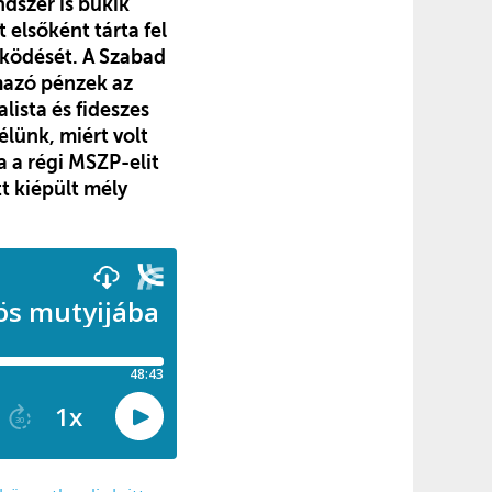
dszer is bukik
 elsőként tárta fel
űködését. A Szabad
mazó pénzek az
lista és fideszes
élünk, miért volt
a a régi MSZP-elit
tt kiépült mély