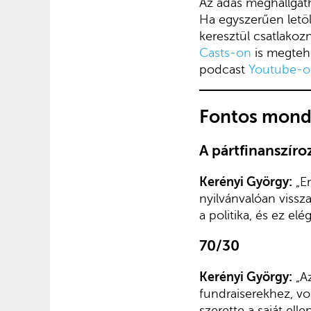
Az adás meghallgath
Ha egyszerűen let
keresztül csatlako
Casts-on
is megteh
podcast
Youtube-on
Fontos monda
A pártfinanszíro
Kerényi György:
„Er
nyilvánvalóan vissz
a politika, és ez elé
70/30
Kerényi György:
„Az
fundraiserekhez, vo
szerette a saját ell