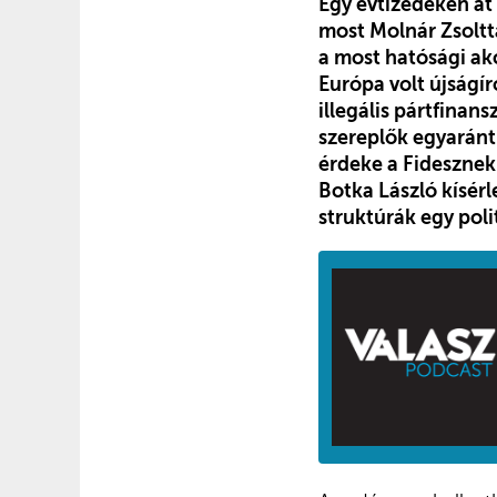
Egy évtizedeken át
most Molnár Zsoltta
a most hatósági ak
Európa volt újságí
illegális pártfinan
szereplők egyaránt 
érdeke a Fidesznek 
Botka László kísérl
struktúrák egy polit