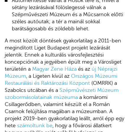
Autómentessé válhat a Hősök tere is, mivel a
sétány lezárásával fölöslegessé válnak a
Szépművészeti Múzeum és a Műcsarnok előtti
széles autóutak; a tér a mainál sokkal
barátságosabb és zöldebb lehet.
A most közölt döntések gyakorlatilag a 2011-ben
megindított Liget Budapest projekt lezárását
jelentik. Ennek a kulturális városfejlesztési
koncepciónak a jegyében épült meg a Városliget
területén a
Magyar Zene Háza
és az
új Néprajzi
Múzeum
, a Ligeten kívül az
Országos Múzeumi
Restaurálási és Raktározási Központ
(OMRRK) a
Szabolcs utcában és a
Szépművészeti Múzeum
szobormásolatainak múzeuma
a komáromi
Csillagerődben, valamint készült el a Román
Csarnok felújítása magában a múzeumban. A
projekt 2019-ben gyakorlatilag leállt, arról épp egy
hete
számoltunk be
, hogy a fővárosi állatkert