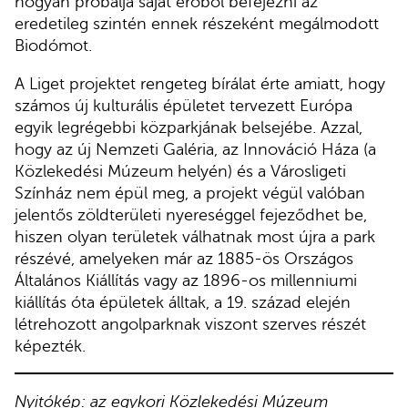
hogyan próbálja saját erőből befejezni az
eredetileg szintén ennek részeként megálmodott
Biodómot.
A Liget projektet rengeteg bírálat érte amiatt, hogy
számos új kulturális épületet tervezett Európa
egyik legrégebbi közparkjának belsejébe. Azzal,
hogy az új Nemzeti Galéria, az Innováció Háza (a
Közlekedési Múzeum helyén) és a Városligeti
Színház nem épül meg, a projekt végül valóban
jelentős zöldterületi nyereséggel fejeződhet be,
hiszen olyan területek válhatnak most újra a park
részévé, amelyeken már az 1885-ös Országos
Általános Kiállítás vagy az 1896-os millenniumi
kiállítás óta épületek álltak, a 19. század elején
létrehozott angolparknak viszont szerves részét
képezték.
Nyitókép: az egykori Közlekedési Múzeum