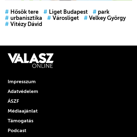
#
Hősök tere
#
Liget Budapest
#
park
#
urbanisztika
#
Városliget
#
Velkey György
#
Vitézy Dávid
Impresszum
Adatvédelem
ÁSZF
Médiaajánlat
Támogatás
Podcast