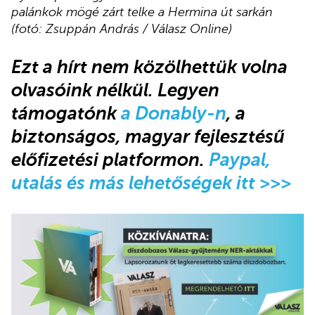
palánkok mögé zárt telke a Hermina út sarkán
(fotó: Zsuppán András / Válasz Online)
Ezt a hírt nem közölhettük volna
olvasóink nélkül
.
Legyen
támogatónk
a Donably-n
, a
biztonságos, magyar fejlesztésű
előfizetési platformon.
Paypal,
utalás és más lehetőségek itt >>>