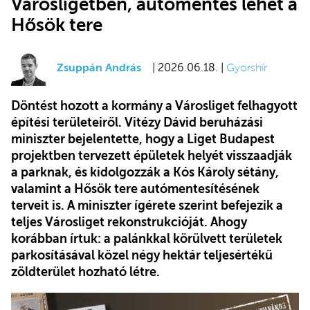
Városligetben, autómentes lehet a
Hősök tere
Zsuppán András
| 2026.06.18. |
Gyorshír
Döntést hozott a kormány a Városliget felhagyott
építési területeiről. Vitézy Dávid beruházási
miniszter bejelentette, hogy a Liget Budapest
projektben tervezett épületek helyét visszaadják
a parknak, és kidolgozzák a Kós Károly sétány,
valamint a Hősök tere autómentesítésének
terveit is. A miniszter ígérete szerint befejezik a
teljes Városliget rekonstrukcióját. Ahogy
korábban írtuk: a palánkkal körülvett területek
parkosításával közel négy hektár teljesértékű
zöldterület hozható létre.