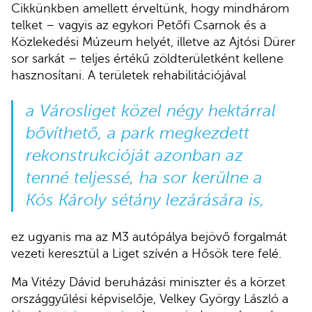
Cikkünkben amellett érveltünk, hogy mindhárom
telket – vagyis az egykori Petőfi Csarnok és a
Közlekedési Múzeum helyét, illetve az Ajtósi Dürer
sor sarkát – teljes értékű zöldterületként kellene
hasznosítani. A területek rehabilitációjával
a Városliget közel négy hektárral
bővíthető, a park megkezdett
rekonstrukcióját azonban az
tenné teljessé, ha sor kerülne a
Kós Károly sétány lezárására is,
ez ugyanis ma az M3 autópálya bejövő forgalmát
vezeti keresztül a Liget szívén a Hősök tere felé.
Ma Vitézy Dávid beruházási miniszter és a körzet
országgyűlési képviselője, Velkey György László a