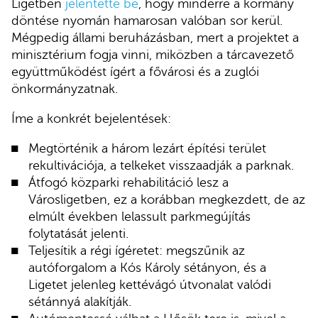
Ligetben
jelentette be
, hogy minderre a kormány
döntése nyomán hamarosan valóban sor kerül.
Mégpedig állami beruházásban, mert a projektet a
minisztérium fogja vinni, miközben a tárcavezető
együttműködést ígért a fővárosi és a zuglói
önkormányzatnak.
Íme a konkrét bejelentések:
Megtörténik a három lezárt építési terület
rekultivációja, a telkeket visszaadják a parknak.
Átfogó közparki rehabilitáció lesz a
Városligetben, ez a korábban megkezdett, de az
elmúlt években lelassult parkmegújítás
folytatását jelenti.
Teljesítik a régi ígéretet: megszűnik az
autóforgalom a Kós Károly sétányon, és a
Ligetet jelenleg kettévágó útvonalat valódi
sétánnyá alakítják.