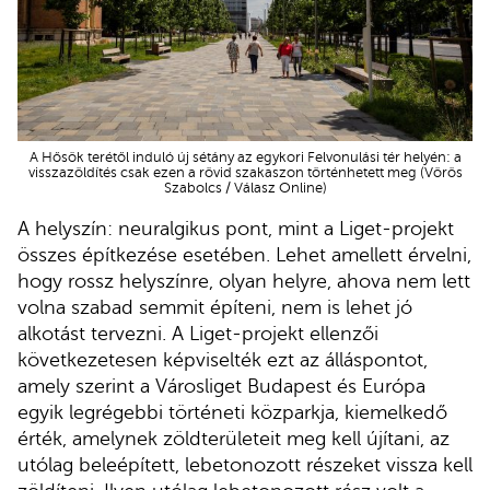
A Hősök terétől induló új sétány az egykori Felvonulási tér helyén: a
visszazöldítés csak ezen a rövid szakaszon történhetett meg (Vörös
Szabolcs / Válasz Online)
A helyszín: neuralgikus pont, mint a Liget-projekt
összes építkezése esetében. Lehet amellett érvelni,
hogy rossz helyszínre, olyan helyre, ahova nem lett
volna szabad semmit építeni, nem is lehet jó
alkotást tervezni. A Liget-projekt ellenzői
következetesen képviselték ezt az álláspontot,
amely szerint a Városliget Budapest és Európa
egyik legrégebbi történeti közparkja, kiemelkedő
érték, amelynek zöldterületeit meg kell újítani, az
utólag beleépített, lebetonozott részeket vissza kell