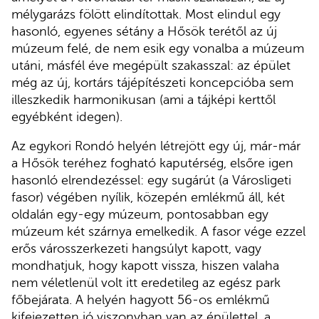
mélygarázs fölött elindítottak. Most elindul egy
hasonló, egyenes sétány a Hősök terétől az új
múzeum felé, de nem esik egy vonalba a múzeum
utáni, másfél éve megépült szakasszal: az épület
még az új, kortárs tájépítészeti koncepcióba sem
illeszkedik harmonikusan (ami a tájképi kerttől
egyébként idegen).
Az egykori Rondó helyén létrejött egy új, már-már
a Hősök teréhez fogható kaputérség, elsőre igen
hasonló elrendezéssel: egy sugárút (a Városligeti
fasor) végében nyílik, közepén emlékmű áll, két
oldalán egy-egy múzeum, pontosabban egy
múzeum két szárnya emelkedik. A fasor vége ezzel
erős városszerkezeti hangsúlyt kapott, vagy
mondhatjuk, hogy kapott vissza, hiszen valaha
nem véletlenül volt itt eredetileg az egész park
főbejárata. A helyén hagyott 56-os emlékmű
kifejezetten jó viszonyban van az épülettel, a