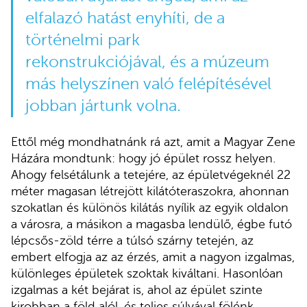
elfalazó hatást enyhíti, de a
történelmi park
rekonstrukciójával, és a múzeum
más helyszínen való felépítésével
jobban jártunk volna.
Ettől még mondhatnánk rá azt, amit a Magyar Zene
Házára mondtunk: hogy jó épület rossz helyen.
Ahogy felsétálunk a tetejére, az épületvégeknél 22
méter magasan létrejött kilátóteraszokra, ahonnan
szokatlan és különös kilátás nyílik az egyik oldalon
a városra, a másikon a magasba lendülő, égbe futó
lépcsős-zöld térre a túlsó szárny tetején, az
embert elfogja az az érzés, amit a nagyon izgalmas,
különleges épületek szoktak kiváltani. Hasonlóan
izgalmas a két bejárat is, ahol az épület szinte
kirobban a föld alól, és teljes súlyával fölénk