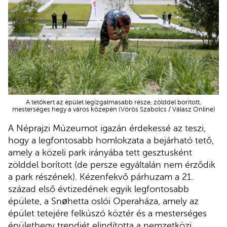
A tetőkert az épület legizgalmasabb része, zölddel borított,
mesterséges hegy a város közepén (Vörös Szabolcs / Válasz Online)
A Néprajzi Múzeumot igazán érdekessé az teszi,
hogy a legfontosabb homlokzata a bejárható tető,
amely a közeli park irányába tett gesztusként
zölddel borított (de persze egyáltalán nem érződik
a park részének). Kézenfekvő párhuzam a 21.
század első évtizedének egyik legfontosabb
épülete, a Snøhetta oslói Operaháza, amely az
épület tetejére felkúszó köztér és a mesterséges
épülethegy trendjét elindította a nemzetközi