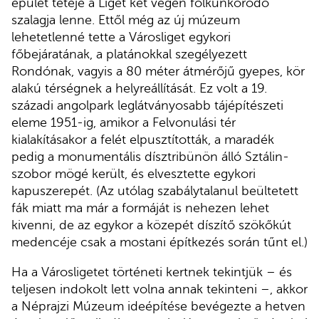
épület teteje a Liget két végén fölkunkorodó
szalagja lenne. Ettől még az új múzeum
lehetetlenné tette a Városliget egykori
főbejáratának, a platánokkal szegélyezett
Rondónak, vagyis a 80 méter átmérőjű gyepes, kör
alakú térségnek a helyreállítását. Ez volt a 19.
századi angolpark leglátványosabb tájépítészeti
eleme 1951-ig, amikor a Felvonulási tér
kialakításakor a felét elpusztították, a maradék
pedig a monumentális dísztribünön álló Sztálin-
szobor mögé került, és elvesztette egykori
kapuszerepét. (Az utólag szabálytalanul beültetett
fák miatt ma már a formáját is nehezen lehet
kivenni, de az egykor a közepét díszítő szökőkút
medencéje csak a mostani építkezés során tűnt el.)
Ha a Városligetet történeti kertnek tekintjük – és
teljesen indokolt lett volna annak tekinteni –, akkor
a Néprajzi Múzeum ideépítése bevégezte a hetven