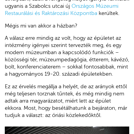
ugyanis a Szabolcs utcai új
Országos Múzeumi
Restaurálási és Raktározási Központba
kerültek.
Mégis mi van akkor a házban?
A válasz erre mindig az volt, hogy az épületet az
intézmény igényei szerint tervezték meg, és egy
modern múzeumban a kapcsolódó funkciók –
közösségi tér, múzeumpedagógia, étterem, kávézó,
bolt, konferenciaterem – sokkal fontosabbak, mint
a hagyományos 19-20. századi épületekben.
Ez az érvelés megállja a helyét, de az arányok ettől
még teljesen torznak tűntek, és még mindig nem
adtak arra magyarázatot, miért lett az épület
ekkora. Most, hogy besétálhatunk a bejáraton, már
tudjuk a választ: az óriási közlekedőktől.