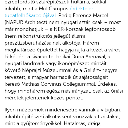
ezredforduló sztárépítészeti hulláma, sokkal
inkább, mint a Mol Campus
érdektelen
tucatfelhőkarcolójával
. Pedig Ferencz Marcel
(NAPUR Architect) nem nyugati sztár, csak – most
már mondhatjuk – a NER-korszak legfontosabb
(nem rekonstrukciós jellegű) állami
presztízsberuházásainak alkotója. Három
meghatározó épülettel hagyja rajta a kezét a város
látképén: a siváran technikai Duna Arénával, a
nyugati landmark vagy ikonépítészet mintáit
követő Néprajzi Múzeummal és a Gellért-hegyre
tervezett, a magyar harmadik út sajátosságait
kereső Mathias Corvinus Collegiummal. Érdekes,
hogy mindhárom egész más irányzat, csak az óriási
méretek jelentenek közös pontot.
Ilyen múzeumok mindenesetre vannak a világban:
inkább építészeti alkotásként vonzzák a turistákat,
mint a gyűjteményeikkel. Hatalmas, drága,