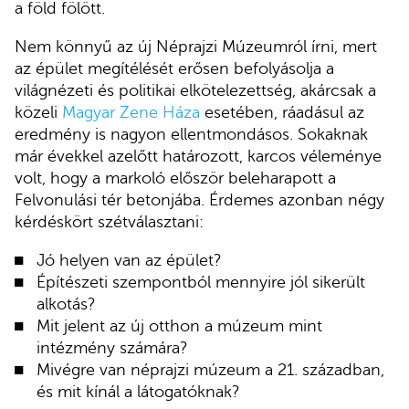
a föld fölött.
Nem könnyű az új Néprajzi Múzeumról írni, mert
az épület megítélését erősen befolyásolja a
világnézeti és politikai elkötelezettség, akárcsak a
közeli
Magyar Zene Háza
esetében, ráadásul az
eredmény is nagyon ellentmondásos. Sokaknak
már évekkel azelőtt határozott, karcos véleménye
volt, hogy a markoló először beleharapott a
Felvonulási tér betonjába. Érdemes azonban négy
kérdéskört szétválasztani:
Jó helyen van az épület?
Építészeti szempontból mennyire jól sikerült
alkotás?
Mit jelent az új otthon a múzeum mint
intézmény számára?
Mivégre van néprajzi múzeum a 21. században,
és mit kínál a látogatóknak?