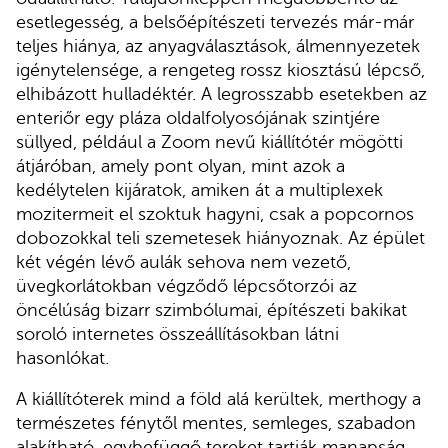
esetlegesség, a belsőépítészeti tervezés már-már
teljes hiánya, az anyagválasztások, álmennyezetek
igénytelensége, a rengeteg rossz kiosztású lépcső,
elhibázott hulladéktér. A legrosszabb esetekben az
enteriőr egy pláza oldalfolyosójának szintjére
süllyed, például a Zoom nevű kiállítótér mögötti
átjáróban, amely pont olyan, mint azok a
kedélytelen kijáratok, amiken át a multiplexek
mozitermeit el szoktuk hagyni, csak a popcornos
dobozokkal teli szemetesek hiányoznak. Az épület
két végén lévő aulák sehova nem vezető,
üvegkorlátokban végződő lépcsőtorzói az
öncélúság bizarr szimbólumai, építészeti bakikat
soroló internetes összeállításokban látni
hasonlókat.
A kiállítóterek mind a föld alá kerültek, merthogy a
természetes fénytől mentes, semleges, szabadon
alakítható, egybefüggő tereket tartják manapság