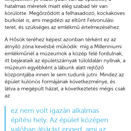
hatalmas méretek miatt elég szabad tér van
körülötte. Megőrződött a felhasadozó, kockaköves
burkolat is, ami megidézi az eltűnt Felvonulási
teret, és szükséges az emlékmű értelmezéséhez.
A Hősök teréhez képest azonban térként ez az
átnyíló zóna kevésbé működik: míg a Millenniumi
emlékműnél a múzeumok a közép felé fordulnak,
itt bejárataik az épületszárnyak túloldalán nyílnak, a
múzeum egyébként a lábunk alatt rejtőző
központjába innen le sem tudunk jutni. Mindez az
épület különös formájának következménye, és
látva a megépült házat, a következtetés mégis csak
az:
ez nem volt igazán alkalmas
építési hely. Az épület középen
valóban átjárást enged, ami az