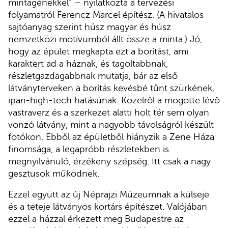
mintagénekkel” – nyilatkozta a tervezési
folyamatról Ferencz Marcel építész. (A hivatalos
sajtóanyag szerint húsz magyar és húsz
nemzetközi motívumból állt össze a minta.) Jó,
hogy az épület megkapta ezt a borítást, ami
karaktert ad a háznak, és tagoltabbnak,
részletgazdagabbnak mutatja, bár az első
látványterveken a borítás kevésbé tűnt szürkének,
ipari-high-tech hatásúnak. Közelről a mögötte lévő
vastraverz és a szerkezet alatti holt tér sem olyan
vonzó látvány, mint a nagyobb távolságról készült
fotókon. Ebből az épületből hiányzik a Zene Háza
finomsága, a legapróbb részletekben is
megnyilvánuló, érzékeny szépség. Itt csak a nagy
gesztusok működnek.
Ezzel együtt az új Néprajzi Múzeumnak a külseje
és a teteje látványos kortárs építészet. Valójában
ezzel a házzal érkezett meg Budapestre az