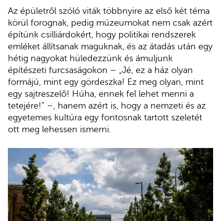
Az épületről szóló viták többnyire az első két téma
körül forognak, pedig múzeumokat nem csak azért
építünk csilliárdokért, hogy politikai rendszerek
emléket állítsanak maguknak, és az átadás után egy
hétig nagyokat hüledezzünk és ámuljunk
építészeti furcsaságokon – „Jé, ez a ház olyan
formájú, mint egy gördeszka! Ez meg olyan, mint
egy sajtreszelő! Húha, ennek fel lehet menni a
tetejére!” –, hanem azért is, hogy a nemzeti és az
egyetemes kultúra egy fontosnak tartott szeletét
ott meg lehessen ismerni.