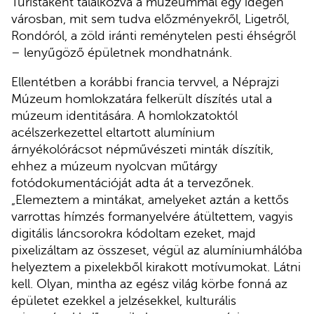
Turistaként találkozva a múzeummal egy idegen
városban, mit sem tudva előzményekről, Ligetről,
Rondóról, a zöld iránti reménytelen pesti éhségről
– lenyűgöző épületnek mondhatnánk.
Ellentétben a korábbi francia tervvel, a Néprajzi
Múzeum homlokzatára felkerült díszítés utal a
múzeum identitására. A homlokzatoktól
acélszerkezettel eltartott alumínium
árnyékolórácsot népművészeti minták díszítik,
ehhez a múzeum nyolcvan műtárgy
fotódokumentációját adta át a tervezőnek.
„Elemeztem a mintákat, amelyeket aztán a kettős
varrottas hímzés formanyelvére átültettem, vagyis
digitális láncsorokra kódoltam ezeket, majd
pixelizáltam az összeset, végül az alumíniumhálóba
helyeztem a pixelekből kirakott motívumokat. Látni
kell. Olyan, mintha az egész világ körbe fonná az
épületet ezekkel a jelzésekkel, kulturális