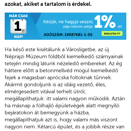
azokat, akiket a tartalom is érdekel.
Ha késő este kisétálunk a Városligetbe, az új
Néprajzi Múzeum földből kiemelkedő szárnyainak
tetején mindig látunk nézeledő embereket. Az ég
háttere előtt a betonmellvéd mögül kiemelkedő
fejek a magasban aprócska foltoknak tűnnek.
Akármit gondoljunk is az idáig vezető, éles,
elmérgesedett vitával terhelt útról,
megállapíthatjuk: itt valami nagyon működik. Aztán
ha másnap a fölhajló épületvégek alatt megnyíló
bejáratokon át bemegyünk a házba,
megállapíthatjuk azt is, hogy valami más viszont
nagyon nem. Kétarcú épület, és a jobbik része van