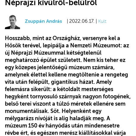
Néprajzi kívülről-belülről
Zsuppán András
| 2022.06.17. |
Kult
Hosszabb, mint az Országház, versenyre kel a
Hősök terével, lepipálja a Nemzeti Múzeumot: az
új Néprajzi Múzeummal kétségtelenül
meghatározó épület született. Nem kis teher ez
egy közepes jelentőségű múzeum számára,
amelynek élettel kellene megtöltenie a rengeteg
vita után felépült, gigantikus házat. Amely
felemásra sikerült: a kétoldalt mesterséges
hegyként tornyosuló szárnyak nagyon fotogének,
belső terei viszont a túlzó méretek ellenére sem
monumentálisak. Sőt. Helyenként egy
mélygarázs nívóját is alig haladják meg. A
múzeum 150 év hányódás után mindenesetre
révbe ért, és egészen merész kiállításokkal várja