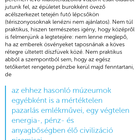
jutunk fel, az épületet burokként övező
acélszerkezet tetején futó lépcsőkön
(tériszonyosoknak lenézni nem ajánlatos). Nem túl
praktikus, hiszen természetes igény, hogy középről
is felmenjünk a legtetejére: nem lenne meglepő,
ha az emberek ösvényeket taposnának a köves
rétegre ültetett díszfüvek közé. Nem praktikus
abból a szempontból sem, hogy az egész
tetőkertet rengeteg pénzbe kerül majd fenntartani,
de
az ehhez hasonló múzeumok
egyébként is a mértéktelen
pazarlás emlékművei, egy végtelen
energia-, pénz- és
anyagbőségben élő civilizáció