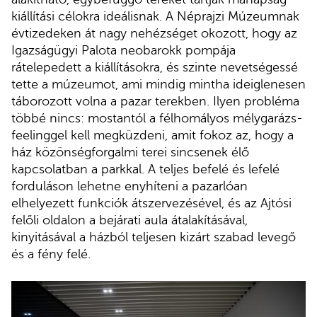
kiállítási célokra ideálisnak. A Néprajzi Múzeumnak
évtizedeken át nagy nehézséget okozott, hogy az
Igazságügyi Palota neobarokk pompája
rátelepedett a kiállításokra, és szinte nevetségessé
tette a múzeumot, ami mindig mintha ideiglenesen
táborozott volna a pazar terekben. Ilyen probléma
többé nincs: mostantól a félhomályos mélygarázs-
feelinggel kell megküzdeni, amit fokoz az, hogy a
ház közönségforgalmi terei sincsenek élő
kapcsolatban a parkkal. A teljes befelé és lefelé
forduláson lehetne enyhíteni a pazarlóan
elhelyezett funkciók átszervezésével, és az Ajtósi
felőli oldalon a bejárati aula átalakításával,
kinyitásával a házból teljesen kizárt szabad levegő
és a fény felé.