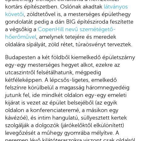
kortárs építészetben. Oslónak akadtak
látványos
követői
, zöldtetővel is, a mesterséges épülethegy
gondolatát pedig a dán BIG építésziroda feszítette
a végsőkig a
CopenHill nevű szemétégető-
hőerőművel
, amelynek tetejére és meredek
oldalára sípályát, zöld rétet, túraösvényt terveztek.
Budapesten a két földből kiemelkedő épületszárny
egy-egy mesterséges hegyet alkot, ezekre az
utcaszintről felsétálhatunk, mégpedig
kétféleképpen. A lépcsős-ligetes, emelkedő
felszínre körülbelül a magasság háromnegyedéig
jutunk fel, ide mindkét oldalon egy-egy emeleti
kijárat is vezet az épület belsejéből (az egyik
oldalon a konferenciateremé, a másikon egy
kávézóé), és intim hangulatú, süllyesztett kertek
szolgálják a dolgozók (járókelőktől elkülönített)
levegőzését a műhegy gyomrába mélyítve. A
peremen lévő kilátóteraszokra viszont csak oldalról