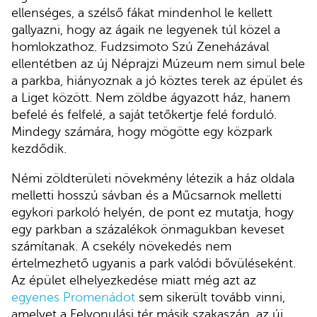
ellenséges, a szélső fákat mindenhol le kellett
gallyazni, hogy az ágaik ne legyenek túl közel a
homlokzathoz. Fudzsimoto Szú Zeneházával
ellentétben az új Néprajzi Múzeum nem simul bele
a parkba, hiányoznak a jó köztes terek az épület és
a Liget között. Nem zöldbe ágyazott ház, hanem
befelé és felfelé, a saját tetőkertje felé forduló.
Mindegy számára, hogy mögötte egy közpark
kezdődik.
Némi zöldterületi növekmény létezik a ház oldala
melletti hosszú sávban és a Műcsarnok melletti
egykori parkoló helyén, de pont ez mutatja, hogy
egy parkban a százalékok önmagukban keveset
számítanak. A csekély növekedés nem
értelmezhető ugyanis a park valódi bővüléseként.
Az épület elhelyezkedése miatt még azt az
egyenes Promenádot
sem sikerült tovább vinni,
amelyet a Felvonulási tér másik szakaszán, az új