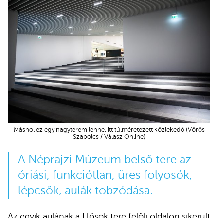
Máshol ez egy nagyterem lenne, itt túlméretezett közlekedő (Vörös
Szabolcs / Válasz Online)
A Néprajzi Múzeum belső tere az
óriási, funkciótlan, üres folyosók,
lépcsők, aulák tobzódása.
Az egyik aulának a Hősök tere felőli oldalon sikerült