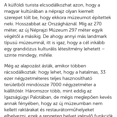
A külföldi turista elcsodálkozhat azon, hogy a
magyar kultúrában a néprajz olyan kiemelt
szerepet tölt be, hogy ekkora múzeumot építettek
neki. Hosszabbat az Országháznál. Míg az 270
méter, az új Néprajzi Múzeum 297 méter egyik
végétől a másikig. De ahogy annyi más landmark
típusú múzeumnál, itt is igaz, hogy a cél inkább
egy grandiózus kulturális létesítmény lehetett –
szinte mindegy, miféle.
Még az alapozást ásták, amikor többen
rácsodálkoztak: hogy lehet, hogy a hatalmas, 33
ezer négyzetméteres teljes hasznosítható
területből mindössze 7000 négyzetméter a
kiállítótér. Háromszor több, mint eddig az
Igazságügyi Palotában, de mégis meglepően kevés
annak fényében, hogy az új múzeumban nem
kellett raktárakat és restaurátorműhelyeket
elhelyezni, ezek a rengeteg helyet igénylő funkciók