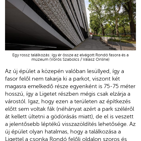
Egy rossz találkozás: így ér össze az elvágott Rondó fasora és a
múzeum (Vörös Szabolcs / Válasz Online)
Az új épület a közepén valóban lesüllyed, így a
fasor felől nem takarja ki a parkot, viszont két
magasra emelkedő része egyenként is 75-75 méter
hosszú, így a Ligetet részben mégis csak elzárja a
várostól. Igaz, hogy ezen a területen az építkezés
előtt sem voltak fák (néhányat azért a park széléről
át kellett ültetni a gödörásás miatt), de el is veszett
a jelentősebb léptékű visszazöldítés lehetősége. Az
új épület olyan hatalmas, hogy a találkozása a
Ligettel a csonka Rondó felőli oldalon szoros és