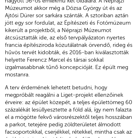
hagyott 56-os emlékmű két oldalára. A Néprajzi
Múzeumot akkor még a Dózsa György út és az
Ajtósi Dürer sor sarkára szánták. A sztoriban aztán
jött egy sor fordulat, az Építészeti és Fotómúzeum
kikerült a projektből, a Néprajzi Múzeumot
átcsúsztatták ide, az első tervpályázaton nyertes
francia építésziroda közutálatnak örvendő, rideg és
hűvös tervét kidobták, és 2016-ban kiválasztották
helyette Ferencz Marcel és társai sokkal
izgalmasabbnak tűnő koncepcióját. Ez épült meg
mostanra.
A terv érdemének lehetett betudni, hogy
megpróbált reagálni a Liget-projekt ellenzőinek
érveire: az épület közepét, a teljes épülettömeg 60
százalékát lesüllyesztette a föld alá, így nem falazta
el a mögötte fekvő városrészektől teljes hosszában
a parkot, tetejére pedig zöldterületet álmodott
facsoportokkal, cserjékkel, rétekkel, mintha csak az