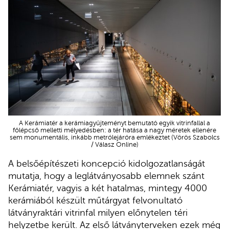
A Kerámiatér a kerámiagyűjteményt bemutató egyik vitrinfallal a
főlépcső melletti mélyedésben: a tér hatása a nagy méretek ellenére
sem monumentális, inkább metrólejáróra emlékeztet (Vörös Szabolcs
/ Válasz Online)
A belsőépítészeti koncepció kidolgozatlanságát
mutatja, hogy a leglátványosabb elemnek szánt
Kerámiatér, vagyis a két hatalmas, mintegy 4000
kerámiából készült műtárgyat felvonultató
látványraktári vitrinfal milyen előnytelen téri
helyzetbe került. Az első látványterveken ezek még