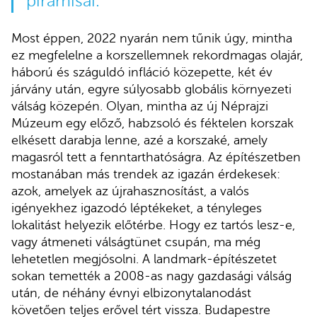
piramisai.
Most éppen, 2022 nyarán nem tűnik úgy, mintha
ez megfelelne a korszellemnek rekordmagas olajár,
háború és száguldó infláció közepette, két év
járvány után, egyre súlyosabb globális környezeti
válság közepén. Olyan, mintha az új Néprajzi
Múzeum egy előző, habzsoló és féktelen korszak
elkésett darabja lenne, azé a korszaké, amely
magasról tett a fenntarthatóságra. Az építészetben
mostanában más trendek az igazán érdekesek:
azok, amelyek az újrahasznosítást, a valós
igényekhez igazodó léptékeket, a tényleges
lokalitást helyezik előtérbe. Hogy ez tartós lesz-e,
vagy átmeneti válságtünet csupán, ma még
lehetetlen megjósolni. A landmark-építészetet
sokan temették a 2008-as nagy gazdasági válság
után, de néhány évnyi elbizonytalanodást
követően teljes erővel tért vissza. Budapestre