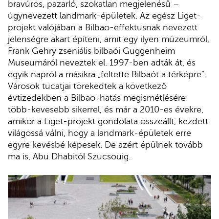
bravúros, pazarló, szokatlan megjelenésű –
úgynevezett landmark-épületek. Az egész Liget-
projekt valójában a Bilbao-effektusnak nevezett
jelenségre akart építeni, amit egy ilyen múzeumról,
Frank Gehry zseniális bilbaói Guggenheim
Museumáról neveztek el. 1997-ben adták át, és
egyik napról a másikra „feltette Bilbaót a térképre”.
Városok tucatjai törekedtek a következő
évtizedekben a Bilbao-hatás megismétlésére
több-kevesebb sikerrel, és már a 2010-es évekre,
amikor a Liget-projekt gondolata összeállt, kezdett
világossá válni, hogy a landmark-épületek erre
egyre kevésbé képesek. De azért épülnek tovább
ma is, Abu Dhabitól Szucsouig.