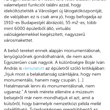
valamelyest funkciót találni azzal, hogy
ideköltöztették a Városliget új látogatóközpontját,
de valójában ez is csak arra jó, hogy befogadja az
1910-es Budapestjét ábrázoló, 55 m2-es, több
mint 6000 épületből álló, virtuális
valóságelemekkel kiegészített, nagyszerű
városmakettet.
A belső tereket ennek alapján monumentálisnak,
lenyűgözőnek gondolhatnánk, de nem azok.
Egyszerűen csak nagyok. A különbségre Bojár Iván
András is
rámutatott
az épületről szóló kritikájában:
„Írjuk most a belakatlanság számlájára, hogy nem
monumentális, hanem nagy csupán. […]
Hatalmasnak lenni és monumentálisnak, nem
ugyanaz.” A terek mérete ellenére a múzeum
belsejéről már nem mondhatjuk el azt, amit a
külsőről, hogy bármelyik nemzetközi példa mellé
odaállítható. Tulajdonképpen megdöbbentő az