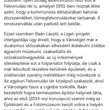
zöldíteni. Ilyen utólag lebetonozott rész volt a
Felvonulási tér is, amelyet 1951-ben hoztak létre
azért, hogy a kommunista diktatúrában katonai
díszszemléket, tömegfelvonulásokat tartsanak. A
rendszerváltás után parkoló lett belőle.
Ezzel szemben Baán László, a Liget-projekt
ötletgazdája úgy érvelt, hogy a Városliget már a
dualizmus időszakában elkezdett átalakulni zöldbe
ágyazott múzeumi, szabadidős és
szórakozónegyeddé, az új intézmények
idetelepítése ezt a folyamatot folytatja, de csak a
már leburkolt részekre kerülnek épületek, és a
zöldterület szerény mértékben még növekszik is.
Az egykori Felvonulási tér középső szakaszát, ahol
a Városligeti fasor a Ligetbe torkollik, Baán
kezdettől fogva természetes építési helynek látta,
ahol az első (2014-es) koncepció szerint még az
Építészeti és a Fotómúzeum került volna a helyén