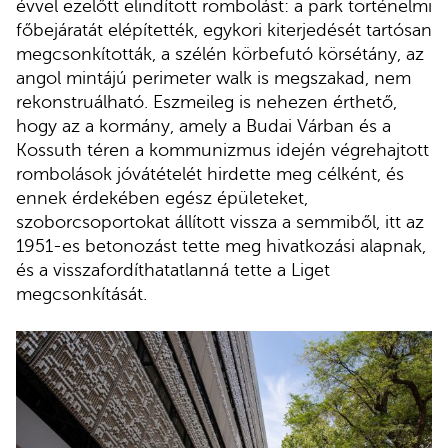
évvel ezelőtt elindított rombolást: a park történelmi
főbejáratát elépítették, egykori kiterjedését tartósan
megcsonkították, a szélén körbefutó körsétány, az
angol mintájú perimeter walk is megszakad, nem
rekonstruálható. Eszmeileg is nehezen érthető,
hogy az a kormány, amely a Budai Várban és a
Kossuth téren a kommunizmus idején végrehajtott
rombolások jóvátételét hirdette meg célként, és
ennek érdekében egész épületeket,
szoborcsoportokat állított vissza a semmiből, itt az
1951-es betonozást tette meg hivatkozási alapnak,
és a visszafordíthatatlanná tette a Liget
megcsonkítását.