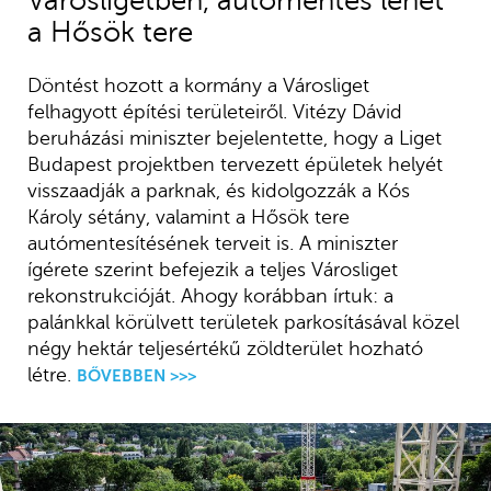
Városligetben, autómentes lehet
a Hősök tere
Döntést hozott a kormány a Városliget
felhagyott építési területeiről. Vitézy Dávid
beruházási miniszter bejelentette, hogy a Liget
Budapest projektben tervezett épületek helyét
visszaadják a parknak, és kidolgozzák a Kós
Károly sétány, valamint a Hősök tere
autómentesítésének terveit is. A miniszter
ígérete szerint befejezik a teljes Városliget
rekonstrukcióját. Ahogy korábban írtuk: a
palánkkal körülvett területek parkosításával közel
négy hektár teljesértékű zöldterület hozható
létre.
BŐVEBBEN >>>