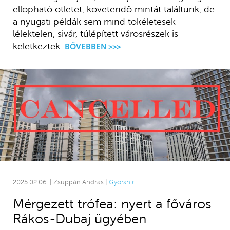
ellopható ötletet, követendő mintát találtunk, de
a nyugati példák sem mind tökéletesek –
lélektelen, sivár, túlépített városrészek is
keletkeztek.
BŐVEBBEN >>>
2025.02.06. | Zsuppán András |
Gyorshír
Mérgezett trófea: nyert a főváros
Rákos-Dubaj ügyében