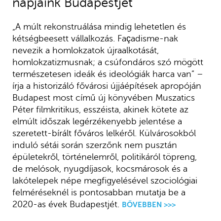
napjaink Budapestjét
„A múlt rekonstruálása mindig lehetetlen és
kétségbeesett vállalkozás. Façadisme-nak
nevezik a homlokzatok újraalkotását,
homlokzatizmusnak; a csúfondáros szó mögött
természetesen ideák és ideológiák harca van” –
írja a historizáló fővárosi újjáépítések apropóján
Budapest most című új könyvében Muszatics
Péter filmkritikus, esszéista, akinek kötete az
elmúlt időszak legérzékenyebb jelentése a
szeretett-bírált főváros lelkéről. Külvárosokból
induló sétái során szerzőnk nem pusztán
épületekről, történelemről, politikáról töpreng,
de melósok, nyugdíjasok, kocsmárosok és a
lakótelepek népe megfigyelésével szociológiai
felméréseknél is pontosabban mutatja be a
2020-as évek Budapestjét.
BŐVEBBEN >>>