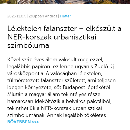
2025.11.07. | Zsuppán András |
Háttér
Lélektelen falanszter – elkészült a
NER-korszak urbanisztikai
szimbóluma
Közel száz éves álom valósult meg ezzel,
legalábbis papíron: ez lenne ugyanis Zugló új
városközpontja. A valóságban lélektelen,
túlméretezett falanszter született, ami teljesen
idegen környezete, sőt Budapest léptékétől.
Miután a magyar állam tekintélyes része
hamarosan ideköltözik a belváros palotáiból,
tekinthetjük a NER-korszak urbanisztikai
szimbólumának. Annak legalább tökéletes.
BŐVEBBEN >>>