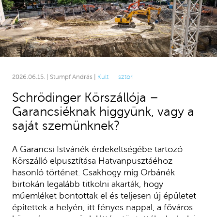
2026.06.15. | Stumpf András |
Kult
sztori
Schrödinger Körszállója –
Garancsiéknak higgyünk, vagy a
saját szemünknek?
A Garancsi Istvánék érdekeltségébe tartozó
Körszálló elpusztítása Hatvanpusztáéhoz
hasonló történet. Csakhogy míg Orbánék
birtokán legalább titkolni akarták, hogy
műemléket bontottak el és teljesen új épületet
építettek a helyén, itt fényes nappal, a főváros