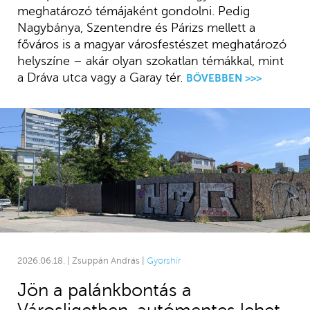
meghatározó témájaként gondolni. Pedig
Nagybánya, Szentendre és Párizs mellett a
főváros is a magyar városfestészet meghatározó
helyszíne – akár olyan szokatlan témákkal, mint
a Dráva utca vagy a Garay tér.
BŐVEBBEN >>>
2026.06.18. | Zsuppán András |
Gyorshír
Jön a palánkbontás a