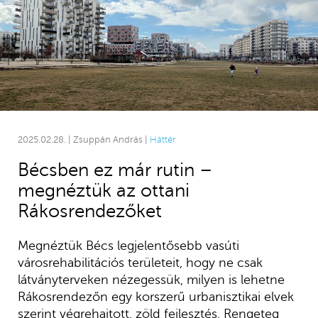
2025.02.28. | Zsuppán András |
Háttér
Bécsben ez már rutin –
megnéztük az ottani
Rákosrendezőket
Megnéztük Bécs legjelentősebb vasúti
városrehabilitációs területeit, hogy ne csak
látványterveken nézegessük, milyen is lehetne
Rákosrendezőn egy korszerű urbanisztikai elvek
szerint végrehajtott, zöld fejlesztés. Rengeteg