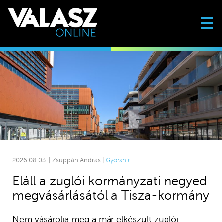
☰
2026.08.03. | Zsuppán András |
Gyorshír
Eláll a zuglói kormányzati negyed
megvásárlásától a Tisza-kormány
Nem vásárolja meg a már elkészült zuglói