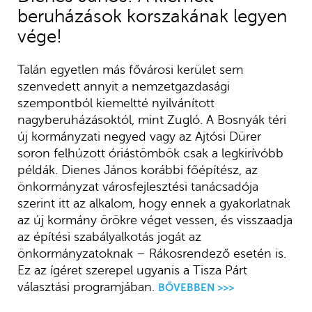
beruházások korszakának legyen
vége!
Talán egyetlen más fővárosi kerület sem
szenvedett annyit a nemzetgazdasági
szempontból kiemeltté nyilvánított
nagyberuházásoktól, mint Zugló. A Bosnyák téri
új kormányzati negyed vagy az Ajtósi Dürer
soron felhúzott óriástömbök csak a legkirívóbb
példák. Dienes János korábbi főépítész, az
önkormányzat városfejlesztési tanácsadója
szerint itt az alkalom, hogy ennek a gyakorlatnak
az új kormány örökre véget vessen, és visszaadja
az építési szabályalkotás jogát az
önkormányzatoknak – Rákosrendező esetén is.
Ez az ígéret szerepel ugyanis a Tisza Párt
választási programjában.
BŐVEBBEN >>>