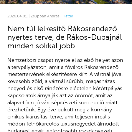
2026.04.01. | Zsuppán András |
Háttér
Nem túl lelkesítő Rákosrendező
nyertes terve, de Rákos-Dubajnál
minden sokkal jobb
Nemzetközi csapat nyerte el az első helyet azon
a tervpályázaton, amit a főváros Rákosrendező
mestertervének elkészítésére kiírt. A vártnál jóval
kevesebb zöld, a vártnál sűrűbb, magasházas
negyed és első ránézésre elégtelen kötöttpályás
kapcsolatok árnyalják azt az örömöt, amit az
alapvetően jó városépítészeti koncepció miatt
érezhetünk. Egy éve bukott meg a kormány
cinikus kiárusítási terve, ami teljesen irreális
módon felhőkarcolós luxusnegyedet álmodott
Budapest egyik legfontosabb rozsdaövezeti