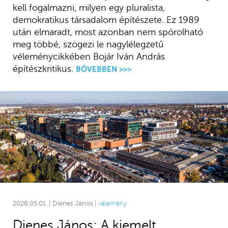
kell fogalmazni, milyen egy pluralista,
demokratikus társadalom építészete. Ez 1989
után elmaradt, most azonban nem spórolható
meg többé, szögezi le nagylélegzetű
véleménycikkében Bojár Iván András
építészkritikus.
BŐVEBBEN >>>
2026.05.01. | Dienes János |
vélemény
Dienes János: A kiemelt