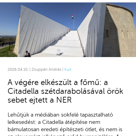
2026.04.10. | Zsuppán András |
Kult
A végére elkészült a főmű: a
Citadella szétdarabolásával örök
sebet ejtett a NER
Lehűtjük a médiában sokfelé tapasztalható
lelkesedést: a Citadella átépítése nem
bámulatosan eredeti építészeti ötlet, és nem is