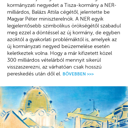
kormányzati negyedet a Tisza-kormány a NER-
milliárdos, Balázs Attila cégétől, jelentette be
Magyar Péter miniszterelnök. A NER egyik
legjelentősebb szimbolikus örökségétől szabadul
meg ezzel a döntéssel az új kormány, de egyben
azoktól a gyakorlati problémáktól is, amelyek az
új kormányzati negyed beüzemelése esetén
keletkeztek volna. Hogy a már kifizetett közel
300 milliárdos vételárból mennyit sikerül
visszaszerezni, az várhatóan csak hosszú
pereskedés után dől el.
BŐVEBBEN >>>