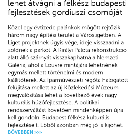
lehet átvágni a félkész budapesti
fejlesztések gordiuszi csomóját
Közel egy évtizede palánkok mögött rejtőzik
három nagy építési terület a Városligetben. A
Liget projektnek úgyis vége, ideje visszaadni a
zöldnek a parkot. A Királyi Palota rekonstrukció
alatt álló szárnyát visszakaphatná a Nemzeti
Galéria, ahol a Louvre mintájára lehetnének
egymás mellett történelmi és modern
kiállítóterek. Az Iparművészeti régóta halogatott
felújítása mellett az új Közlekedési Múzeum
megvalósítása lehet a következő évek nagy
kulturális húzófejlesztése. A politikai
rendszerváltást követően mindenképpen újra
kell gondolni Budapest félkész kulturális
fejlesztéseit. Ebből azonban még jó is kijöhet.
BŐVEBBEN >>>