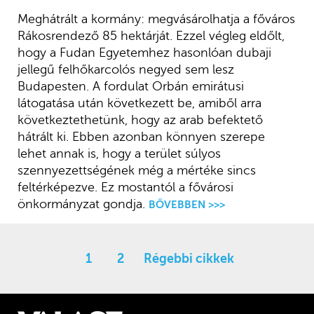
Meghátrált a kormány: megvásárolhatja a főváros
Rákosrendező 85 hektárját. Ezzel végleg eldőlt,
hogy a Fudan Egyetemhez hasonlóan dubaji
jellegű felhőkarcolós negyed sem lesz
Budapesten. A fordulat Orbán emirátusi
látogatása után következett be, amiből arra
következtethetünk, hogy az arab befektető
hátrált ki. Ebben azonban könnyen szerepe
lehet annak is, hogy a terület súlyos
szennyezettségének még a mértéke sincs
feltérképezve. Ez mostantól a fővárosi
önkormányzat gondja.
BŐVEBBEN >>>
1
2
Régebbi cikkek