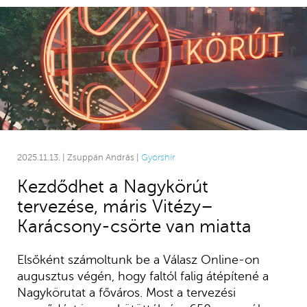
2025.11.13. | Zsuppán András |
Gyorshír
Kezdődhet a Nagykörút
tervezése, máris Vitézy–
Karácsony-csörte van miatta
Elsőként számoltunk be a Válasz Online-on
augusztus végén, hogy faltól falig átépítené a
Nagykörutat a főváros. Most a tervezési