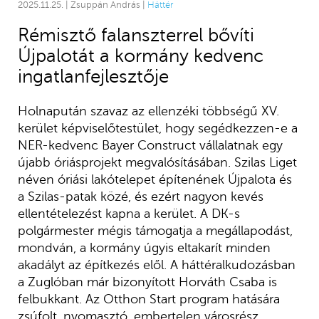
2025.11.25. | Zsuppán András |
Háttér
Rémisztő falanszterrel bővíti
Újpalotát a kormány kedvenc
ingatlanfejlesztője
Holnapután szavaz az ellenzéki többségű XV.
kerület képviselőtestület, hogy segédkezzen-e a
NER-kedvenc Bayer Construct vállalatnak egy
újabb óriásprojekt megvalósításában. Szilas Liget
néven óriási lakótelepet építenének Újpalota és
a Szilas-patak közé, és ezért nagyon kevés
ellentételezést kapna a kerület. A DK-s
polgármester mégis támogatja a megállapodást,
mondván, a kormány úgyis eltakarít minden
akadályt az építkezés elől. A háttéralkudozásban
a Zuglóban már bizonyított Horváth Csaba is
felbukkant. Az Otthon Start program hatására
zsúfolt, nyomasztó, embertelen városrész