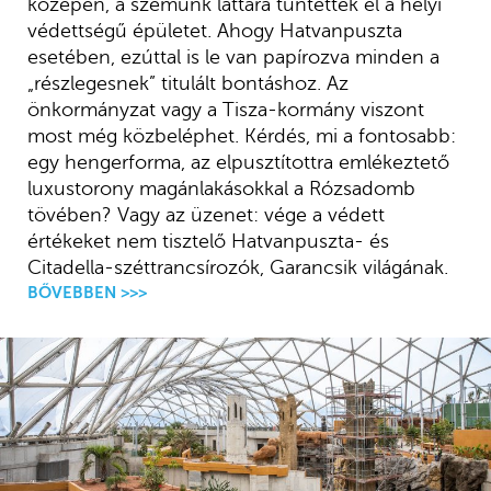
közepén, a szemünk láttára tüntették el a helyi
védettségű épületet. Ahogy Hatvanpuszta
esetében, ezúttal is le van papírozva minden a
„részlegesnek” titulált bontáshoz. Az
önkormányzat vagy a Tisza-kormány viszont
most még közbeléphet. Kérdés, mi a fontosabb:
egy hengerforma, az elpusztítottra emlékeztető
luxustorony magánlakásokkal a Rózsadomb
tövében? Vagy az üzenet: vége a védett
értékeket nem tisztelő Hatvanpuszta- és
Citadella-széttrancsírozók, Garancsik világának.
BŐVEBBEN >>>