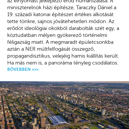
az elnyomást jelképező erőd humanizálása. A
miniszterelnök házi építésze, Taraczky Dániel a
19. századi katonai építészet értékes alkotását
tette tönkre, sajnos jóvátehetetlen módon. Az
erődöt ideológiai okokból darabolták szét egy, a
köztudatban mélyen gyökerező történelmi
féligazság miatt. A megmaradt épületcsonkba
aztán a NER múltfelfogását összegző,
propagandisztikus, velejéig hamis kiállítás került.
Ha más nem is, a panoráma tényleg csodálatos.
BŐVEBBEN >>>