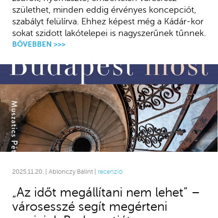
születhet, minden eddig érvényes koncepciót,
szabályt felülírva. Ehhez képest még a Kádár-kor
sokat szidott lakótelepei is nagyszerűnek tűnnek.
BŐVEBBEN >>>
2025.11.20. | Ablonczy Bálint |
recenzió
„Az időt megállítani nem lehet” –
városesszé segít megérteni