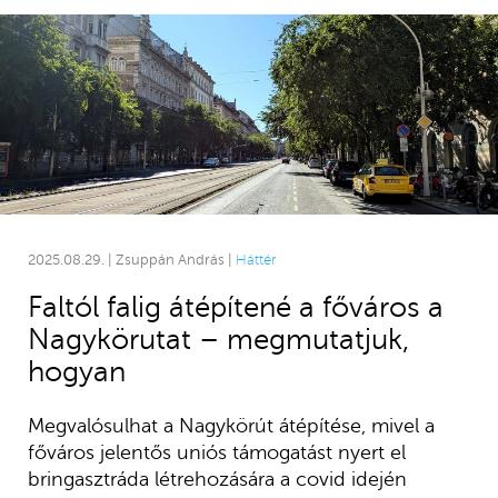
2025.08.29. | Zsuppán András |
Háttér
Faltól falig átépítené a főváros a
Nagykörutat – megmutatjuk,
hogyan
Megvalósulhat a Nagykörút átépítése, mivel a
főváros jelentős uniós támogatást nyert el
bringasztráda létrehozására a covid idején