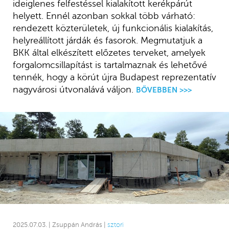
ideiglenes felfestéssel kialakított kerékpárút
helyett. Ennél azonban sokkal több várható:
rendezett közterületek, új funkcionális kialakítás,
helyreállított járdák és fasorok. Megmutatjuk a
BKK által elkészített előzetes terveket, amelyek
forgalomcsillapítást is tartalmaznak és lehetővé
tennék, hogy a körút újra Budapest reprezentatív
nagyvárosi útvonalává váljon.
BŐVEBBEN >>>
2025.07.03. | Zsuppán András |
sztori