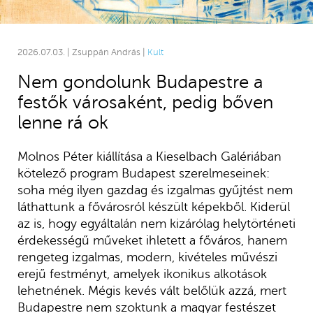
2026.07.03. | Zsuppán András |
Kult
Nem gondolunk Budapestre a
festők városaként, pedig bőven
lenne rá ok
Molnos Péter kiállítása a Kieselbach Galériában
kötelező program Budapest szerelmeseinek:
soha még ilyen gazdag és izgalmas gyűjtést nem
láthattunk a fővárosról készült képekből. Kiderül
az is, hogy egyáltalán nem kizárólag helytörténeti
érdekességű műveket ihletett a főváros, hanem
rengeteg izgalmas, modern, kivételes művészi
erejű festményt, amelyek ikonikus alkotások
lehetnének. Mégis kevés vált belőlük azzá, mert
Budapestre nem szoktunk a magyar festészet