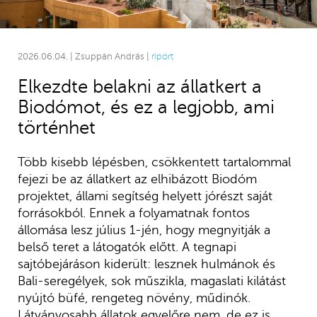
2026.06.04. | Zsuppán András |
riport
Elkezdte belakni az állatkert a
Biodómot, és ez a legjobb, ami
történhet
Több kisebb lépésben, csökkentett tartalommal
fejezi be az állatkert az elhibázott Biodóm
projektet, állami segítség helyett jórészt saját
forrásokból. Ennek a folyamatnak fontos
állomása lesz július 1-jén, hogy megnyitják a
belső teret a látogatók előtt. A tegnapi
sajtóbejáráson kiderült: lesznek hulmánok és
Bali-seregélyek, sok műszikla, magaslati kilátást
nyújtó büfé, rengeteg növény, műdinók.
Látványosabb állatok egyelőre nem, de ez is