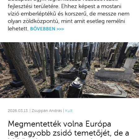
fejlesztési területére. Ehhez képest a mostani
vízió emberléptékű és korszerű, de messze nem
olyan zöldközpontú, mint amit esetleg remélni
lehetett.
BŐVEBBEN >>>
2026.03.13. | Zsuppán András |
Kult
Megmentették volna Európa
legnagyobb zsidó temetőjét, de a