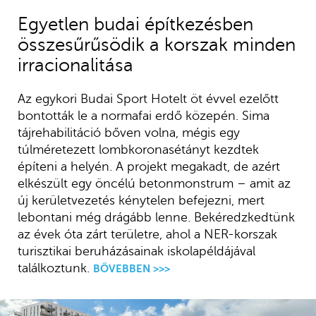
Egyetlen budai építkezésben
összesűrűsödik a korszak minden
irracionalitása
Az egykori Budai Sport Hotelt öt évvel ezelőtt
bontották le a normafai erdő közepén. Sima
tájrehabilitáció bőven volna, mégis egy
túlméretezett lombkoronasétányt kezdtek
építeni a helyén. A projekt megakadt, de azért
elkészült egy öncélú betonmonstrum – amit az
új kerületvezetés kénytelen befejezni, mert
lebontani még drágább lenne. Bekéredzkedtünk
az évek óta zárt területre, ahol a NER-korszak
turisztikai beruházásainak iskolapéldájával
találkoztunk.
BŐVEBBEN >>>