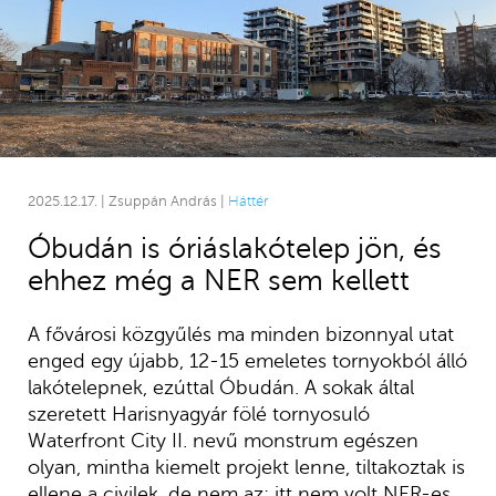
2025.12.17. | Zsuppán András |
Háttér
Óbudán is óriáslakótelep jön, és
ehhez még a NER sem kellett
A fővárosi közgyűlés ma minden bizonnyal utat
enged egy újabb, 12-15 emeletes tornyokból álló
lakótelepnek, ezúttal Óbudán. A sokak által
szeretett Harisnyagyár fölé tornyosuló
Waterfront City II. nevű monstrum egészen
olyan, mintha kiemelt projekt lenne, tiltakoztak is
ellene a civilek, de nem az: itt nem volt NER-es