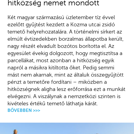
hitközség nemet mondott
Két magyar származású üzletember tíz évvel
ezelőtt gyűjtést kezdett a Kozma utcai zsidó
temető helyrehozatalára. A történelmi sírkert az
elmúlt évtizedekben borzalmas állapotba került,
nagy részét elvadult bozótos borította el. Az
egyesület évekig dolgozott, hogy megtisztítsa a
parcellákat, most azonban a hitközség egyik
napról a másikra kitiltotta őket. Pedig semmi
mást nem akarnak, mint az általuk összegyűjtött
pénzt a temetőre fordítani – miközben a
hitközségnek aligha lesz erőforrása ezt a munkát
elvégezni. A viszálynak a nemzetközi szinten is
kivételes értékű temető láthatja kárát.
BŐVEBBEN >>>