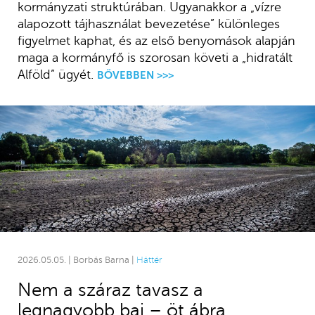
kormányzati struktúrában. Ugyanakkor a „vízre
alapozott tájhasználat bevezetése” különleges
figyelmet kaphat, és az első benyomások alapján
maga a kormányfő is szorosan követi a „hidratált
Alföld” ügyét.
BŐVEBBEN >>>
2026.05.05. | Borbás Barna |
Háttér
Nem a száraz tavasz a
legnagyobb baj – öt ábra