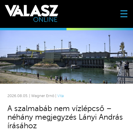
☰
2026.08.05. | Wagner Ernő |
Vita
A szalmabáb nem vízlépcső –
néhány megjegyzés Lányi András
írásához