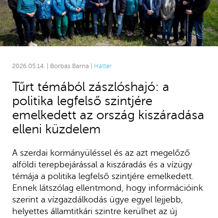
2026.05.14. | Borbás Barna |
Háttér
Tűrt témából zászlóshajó: a
politika legfelső szintjére
emelkedett az ország kiszáradása
elleni küzdelem
A szerdai kormányüléssel és az azt megelőző
alföldi terepbejárással a kiszáradás és a vízügy
témája a politika legfelső szintjére emelkedett.
Ennek látszólag ellentmond, hogy információink
szerint a vízgazdálkodás ügye egyel lejjebb,
helyettes államtitkári szintre kerülhet az új