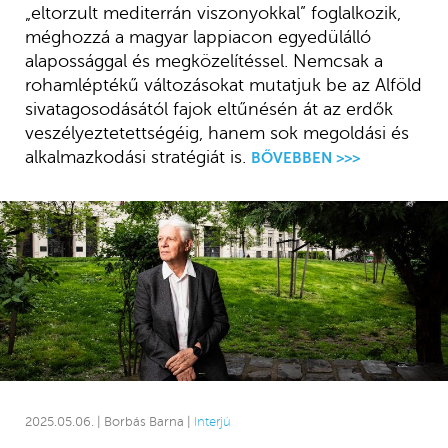
„eltorzult mediterrán viszonyokkal” foglalkozik,
méghozzá a magyar lappiacon egyedülálló
alapossággal és megközelítéssel. Nemcsak a
rohamléptékű változásokat mutatjuk be az Alföld
sivatagosodásától fajok eltűnésén át az erdők
veszélyeztetettségéig, hanem sok megoldási és
alkalmazkodási stratégiát is.
BŐVEBBEN >>>
2025.05.06. | Borbás Barna |
Interjú