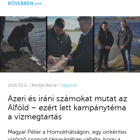
BŐVEBBEN >>>
2026.03.11. | Borbás Barna |
Nagytotál
Azeri és iráni számokat mutat az
Alföld – ezért lett kampánytéma
a vízmegtartás
Magyar Péter a Homokhátságon, egy önkéntes
vízőrző csoport társaságában vállalta, hogy a