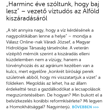
„Harminc éve szóltunk, hogy baj
lesz” – vezető víztudós az Alföld
kiszáradásáról
„A tét annyira nagy, hogy a víz kérdésének a
nagypolitikában lenne a helye” – mondja a
Válasz Online-nak Váradi József, a Magyar
Hidrológiai Társaság társelnöke. A veterán
vízépítő mérnök szerint a kiszáradás elleni
küzdelemben nem a vízügy, hanem a
törvényhozás és az agrárium kezében van a
kulcs, mert egyelőre „konkrét bírósági perek
születnek abból, hogy mi visszatartjuk a vizet” a
földeken. Megoldás az lehet, ha az állam
érdekeltté teszi a gazdálkodókat a lecsapolások
megszüntetésében. De hogyan? Min bukott el a
belvízkezelés korábbi reformkísérlete? Mi legyen
a Homokhátsággal? Nagyinterjú.
BŐVEBBEN >>>