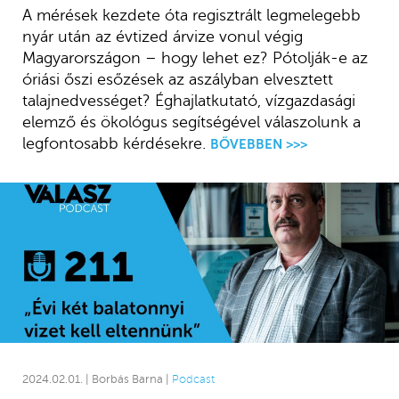
A mérések kezdete óta regisztrált legmelegebb
nyár után az évtized árvize vonul végig
Magyarországon – hogy lehet ez? Pótolják-e az
óriási őszi esőzések az aszályban elvesztett
talajnedvességet? Éghajlatkutató, vízgazdasági
elemző és ökológus segítségével válaszolunk a
legfontosabb kérdésekre.
BŐVEBBEN >>>
2024.02.01. | Borbás Barna |
Podcast