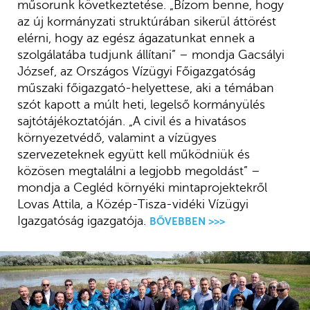
műsorunk következtetése. „Bízom benne, hogy
az új kormányzati struktúrában sikerül áttörést
elérni, hogy az egész ágazatunkat ennek a
szolgálatába tudjunk állítani” – mondja Gacsályi
József, az Országos Vízügyi Főigazgatóság
műszaki főigazgató-helyettese, aki a témában
szót kapott a múlt heti, legelső kormányülés
sajtótájékoztatóján. „A civil és a hivatásos
környezetvédő, valamint a vízügyes
szervezeteknek együtt kell működniük és
közösen megtalálni a legjobb megoldást” –
mondja a Cegléd környéki mintaprojektekről
Lovas Attila, a Közép-Tisza-vidéki Vízügyi
Igazgatóság igazgatója.
BŐVEBBEN >>>