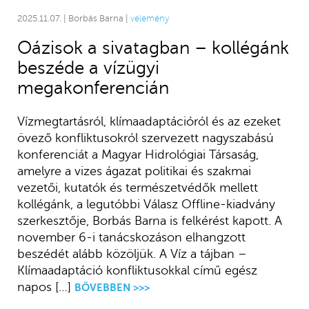
2025.11.07. | Borbás Barna |
vélemény
Oázisok a sivatagban – kollégánk
beszéde a vízügyi
megakonferencián
Vízmegtartásról, klímaadaptációról és az ezeket
övező konfliktusokról szervezett nagyszabású
konferenciát a Magyar Hidrológiai Társaság,
amelyre a vizes ágazat politikai és szakmai
vezetői, kutatók és természetvédők mellett
kollégánk, a legutóbbi Válasz Offline-kiadvány
szerkesztője, Borbás Barna is felkérést kapott. A
november 6-i tanácskozáson elhangzott
beszédét alább közöljük. A Víz a tájban –
Klímaadaptáció konfliktusokkal című egész
napos […]
BŐVEBBEN >>>