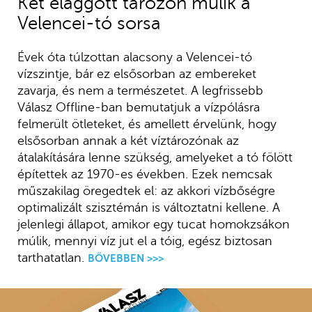
Két elaggott tározón múlik a
Velencei-tó sorsa
Évek óta túlzottan alacsony a Velencei-tó
vízszintje, bár ez elsősorban az embereket
zavarja, és nem a természetet. A legfrissebb
Válasz Offline-ban bemutatjuk a vízpólásra
felmerült ötleteket, és amellett érvelünk, hogy
elsősorban annak a két víztározónak az
átalakítására lenne szükség, amelyeket a tó fölött
építettek az 1970-es években. Ezek nemcsak
műszakilag öregedtek el: az akkori vízbőségre
optimalizált szisztémán is változtatni kellene. A
jelenlegi állapot, amikor egy tucat homokzsákon
múlik, mennyi víz jut el a tóig, egész biztosan
tarthatatlan.
BŐVEBBEN >>>