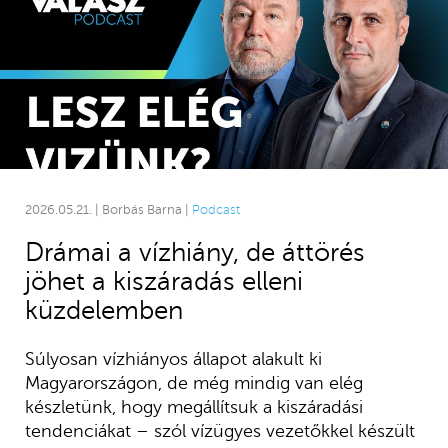
2026.05.21. | Borbás Barna |
Podcast
Drámai a vízhiány, de áttörés
jöhet a kiszáradás elleni
küzdelemben
Súlyosan vízhiányos állapot alakult ki
Magyarországon, de még mindig van elég
készletünk, hogy megállítsuk a kiszáradási
tendenciákat – szól vízügyes vezetőkkel készült