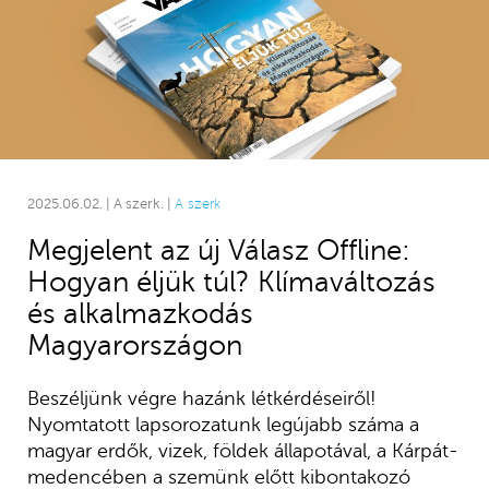
2025.06.02. | A szerk. |
A szerk
Megjelent az új Válasz Offline:
Hogyan éljük túl? Klímaváltozás
és alkalmazkodás
Magyarországon
Beszéljünk végre hazánk létkérdéseiről!
Nyomtatott lapsorozatunk legújabb száma a
magyar erdők, vizek, földek állapotával, a Kárpát-
medencében a szemünk előtt kibontakozó