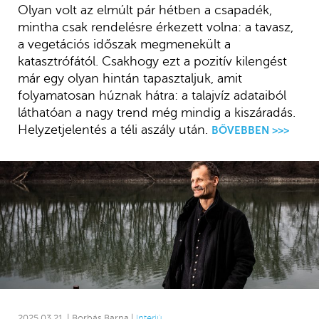
Olyan volt az elmúlt pár hétben a csapadék,
mintha csak rendelésre érkezett volna: a tavasz,
a vegetációs időszak megmenekült a
katasztrófától. Csakhogy ezt a pozitív kilengést
már egy olyan hintán tapasztaljuk, amit
folyamatosan húznak hátra: a talajvíz adataiból
láthatóan a nagy trend még mindig a kiszáradás.
Helyzetjelentés a téli aszály után.
BŐVEBBEN >>>
2025.03.21. | Borbás Barna |
Interjú