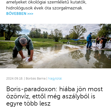
amelyeket ökológiai szemléletű kutatók,
hidrológusok évek óta szorgalmaznak.
BŐVEBBEN >>>
2024.09.18. | Borbás Barna |
Nagytotál
Boris-paradoxon: hiába jön most
özönvíz, ettől még aszályból is
egyre több lesz