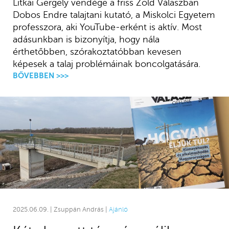
Litkai Gergely vendége a friss Zöld Válaszban
Dobos Endre talajtani kutató, a Miskolci Egyetem
professzora, aki YouTube-erként is aktív. Most
adásunkban is bizonyítja, hogy nála
érthetőbben, szórakoztatóbban kevesen
képesek a talaj problémáinak boncolgatására.
BŐVEBBEN >>>
2025.06.09. | Zsuppán András |
Ajánló