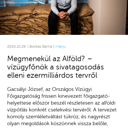
2024.10.29. | Borbás Barna |
Interjú
Megmenekül az Alföld? –
vízügyfőnök a sivatagosodás
elleni ezermilliárdos tervről
Gacsályi József, az Országos Vízügyi
Főigazgatóság frissen kinevezett főigazgató-
helyettese először beszél részletesen az alföldi
vízpótlás konkrét cselekvési tervéről. A tervezet
komoly szemléletváltást tükröz, és nagyrészt
olyan megoldások köszönnek vissza belőle,