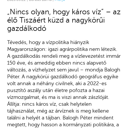
„Nincs olyan, hogy káros víz” – az
élő Tiszáért küzd a nagykörűi
gazdálkodó
Tévedés, hogy a vízpolitika hiányzik
Magyarországon: igazi agrárpolitika nem létezik.
A gazdálkodás rendeli meg a vízlevezetést immár
150 éve, és ameddig ebben nincs alapvető
változás, a vízhelyzet sem javul – mondja Balogh
Péter. A nagykörüi gazdálkodó geográfus egyike
volt annak a néhány civilnek, aki a 2022-es
pusztító aszály után életre pofozta a hazai
vízmozgalmat, és ma is viszi annak zászlóját.
Állítja: nincs káros víz, csak helytelen
tájhasználat, még az árvíznek is meg kellene
találni a helyét a tájban. Balogh Péter mindent
megtett, hogy hasson a kormányzati politikára, a