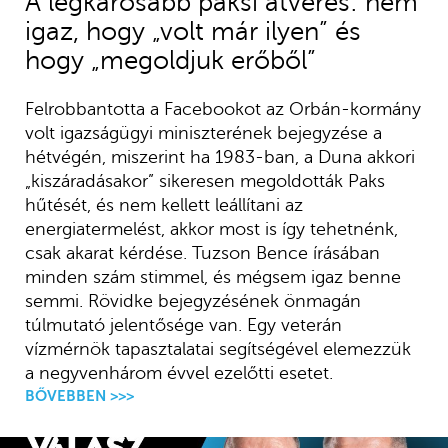
A legkárosabb paksi átverés: nem
igaz, hogy „volt már ilyen” és
hogy „megoldjuk erőből”
Felrobbantotta a Facebookot az Orbán-kormány
volt igazságügyi miniszterének bejegyzése a
hétvégén, miszerint ha 1983-ban, a Duna akkori
„kiszáradásakor” sikeresen megoldották Paks
hűtését, és nem kellett leállítani az
energiatermelést, akkor most is így tehetnénk,
csak akarat kérdése. Tuzson Bence írásában
minden szám stimmel, és mégsem igaz benne
semmi. Rövidke bejegyzésének önmagán
túlmutató jelentősége van. Egy veterán
vízmérnök tapasztalatai segítségével elemezzük
a negyvenhárom évvel ezelőtti esetet.
BŐVEBBEN >>>