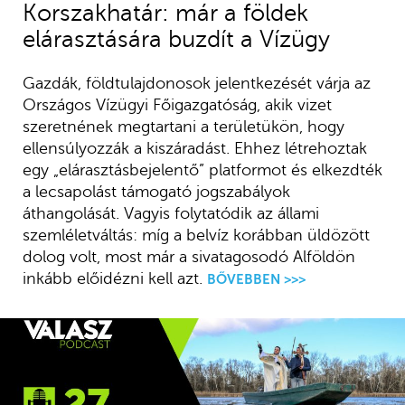
Korszakhatár: már a földek
elárasztására buzdít a Vízügy
Gazdák, földtulajdonosok jelentkezését várja az
Országos Vízügyi Főigazgatóság, akik vizet
szeretnének megtartani a területükön, hogy
ellensúlyozzák a kiszáradást. Ehhez létrehoztak
egy „elárasztásbejelentő” platformot és elkezdték
a lecsapolást támogató jogszabályok
áthangolását. Vagyis folytatódik az állami
szemléletváltás: míg a belvíz korábban üldözött
dolog volt, most már a sivatagosodó Alföldön
inkább előidézni kell azt.
BŐVEBBEN >>>