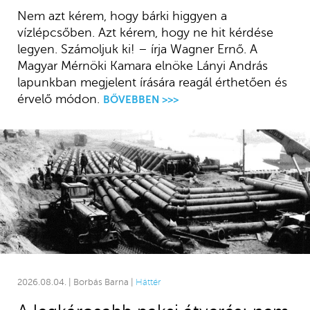
Nem azt kérem, hogy bárki higgyen a
vízlépcsőben. Azt kérem, hogy ne hit kérdése
legyen. Számoljuk ki! – írja Wagner Ernő. A
Magyar Mérnöki Kamara elnöke Lányi András
lapunkban megjelent írására reagál érthetően és
érvelő módon.
BŐVEBBEN >>>
2026.08.04. | Borbás Barna |
Háttér