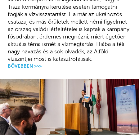
Tisza kormányra kerülése esetén támogatni
fogják a vízvisszatartást. Ha már az ukránozós
csatazaj és más őrületek mellett némi figyelmet
az ország valódi létfeltételei is kaptak a kampány
fősodrában, érdemes megnézni, miért égetően
aktuális téma ismét a vízmegtartás. Hiába a téli
nagy havazás és a sok olvadék, az Alföld
vízszintjei most is katasztrofálisak.
BŐVEBBEN >>>