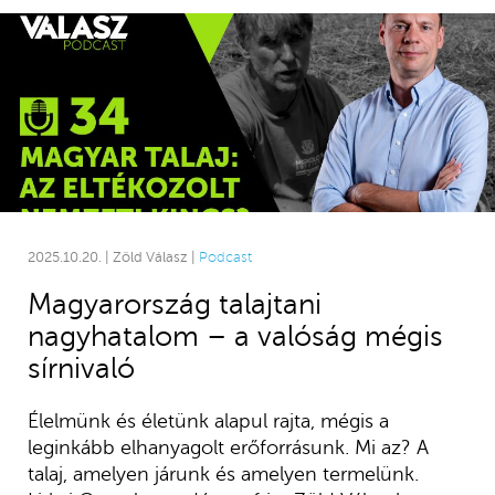
2025.10.20. | Zöld Válasz |
Podcast
Magyarország talajtani
nagyhatalom – a valóság mégis
sírnivaló
Élelmünk és életünk alapul rajta, mégis a
leginkább elhanyagolt erőforrásunk. Mi az? A
talaj, amelyen járunk és amelyen termelünk.