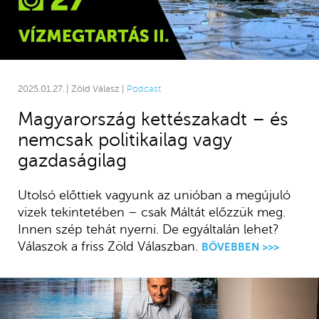
2025.01.27. | Zöld Válasz |
Podcast
Magyarország kettészakadt – és
nemcsak politikailag vagy
gazdaságilag
Utolsó előttiek vagyunk az unióban a megújuló
vizek tekintetében – csak Máltát előzzük meg.
Innen szép tehát nyerni. De egyáltalán lehet?
Válaszok a friss Zöld Válaszban.
BŐVEBBEN >>>