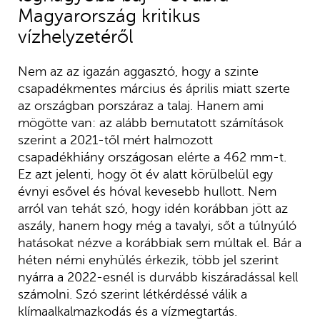
Magyarország kritikus
vízhelyzetéről
Nem az az igazán aggasztó, hogy a szinte
csapadékmentes március és április miatt szerte
az országban porszáraz a talaj. Hanem ami
mögötte van: az alább bemutatott számítások
szerint a 2021-től mért halmozott
csapadékhiány országosan elérte a 462 mm-t.
Ez azt jelenti, hogy öt év alatt körülbelül egy
évnyi esővel és hóval kevesebb hullott. Nem
arról van tehát szó, hogy idén korábban jött az
aszály, hanem hogy még a tavalyi, sőt a túlnyúló
hatásokat nézve a korábbiak sem múltak el. Bár a
héten némi enyhülés érkezik, több jel szerint
nyárra a 2022-esnél is durvább kiszáradással kell
számolni. Szó szerint létkérdéssé válik a
klímaalkalmazkodás és a vízmegtartás.