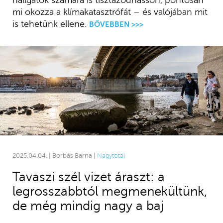
hallgatók számára is tisztázódhasson, pontosan
mi okozza a klímakatasztrófát – és valójában mit
is tehetünk ellene.
BŐVEBBEN >>>
2025.04.04. | Borbás Barna |
Nagytotál
Tavaszi szél vizet áraszt: a
legrosszabbtól megmenekültünk,
de még mindig nagy a baj