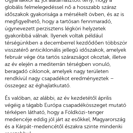
Ugyanakkor az jól alátámasztott tény, hogy a
globális felmelegedéssel nő a hosszabb száraz
időszakok gyakorisága a mérsékelt övben, és az is
megfigyelhető, hogy a tartósan fennmaradó,
úgynevezett perzisztens légköri helyzetek
gyakoribbá válnak. Ilyenek voltak például
térségünkben a decemberrel kezdődően többször
visszatérő anticiklonális jellegű időszakok, amelyek
február vége óta tartós szárazságot okoztak, illetve
az év elején a mediterrán térségben vonuló,
beragadó ciklonok, amelyek nagy területen
rendkívül nagy csapadékot eredményeztek –
összegez az éghajlatkutató.
És valóban, az alábbi, az év kezdetétől április
végéig a tágabb Európa csapadékösszeget mutató
térképen látható, hogy a Földközi-tenger
medencéje eddig jól járt az esőkkel, Magyarország
és a Kárpát-medencétől északra szinte mindenki