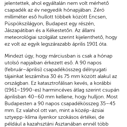
jelentettek, ahol egyáltalán nem volt mérhető
csapadék az év negyedik hónapjában. Zéró
milliméter eső hullott többek között Encsen,
Püspökszilágyon, Budapest egy részén,
Jászapátiban és a Kékestetőn. Az állami
meteorológiai szolgálat szerint kijelenthető, hogy
ez volt az egyik legszárazabb április 1901 óta.
Mindezt úgy, hogy márciusban is csak a hónap
utolsó napjaiban érkezett eső. A 90 napos
(február–áprilisi) csapadékösszeg délnyugati
tájainkat leszámítva 30 és 75 mm között alakul az
országban. Ez katasztrofálisan kevés, a korábbi
(1961–1990-es) harmincéves átlag szerint csupán
áprilisban 40–60 mm kellene, hogy hulljon. Most
Budapesten a 90 napos csapadékösszeg 35–45
mm. Ez valahol ott van, mint a közép-ázsiai
sztyepp-klíma ilyenkor szokásos értékei, de
például a kazahsztáni Asztanában ennél több