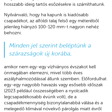
hosszabb ideig tartós esőzésekre is számíthatunk.
Nyilvánvaló, hogy ha kapunk is kiadósabb
csapadékot, az alföldi talaj felső egy méteréből
jelenleg hiányzó 100-120 mm-t nagyon nehéz
behozni.
Minden jel szerint beléptünk a
szárazságok új korába,
amikor nem egy-egy vízhiányos évszakot kell
önmagában elemezni, mivel több éves
aszályhalmozódással állunk szemben. Előfordulhat
egy-egy nagyobb havazás vagy esősebb időszak
(2023 például összességében a nyolcadik
legcsapadékosabb évünk volt), de a
csapadékmennyiség bizonytalanabbá válása és a
melegedő klímával növekvő párolgás miatt évről