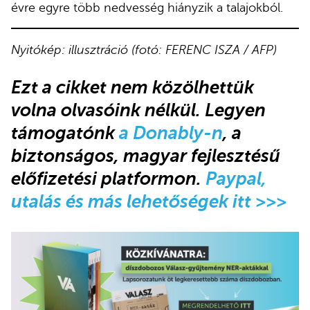
évre egyre több nedvesség hiányzik a talajokból.
Nyitókép: illusztráció (fotó: FERENC ISZA / AFP)
Ezt a cikket nem közölhettük
volna olvasóink nélkül
.
Legyen
támogatónk
a Donably-n
, a
biztonságos, magyar fejlesztésű
előfizetési platformon.
Paypal,
utalás és más lehetőségek itt >>>