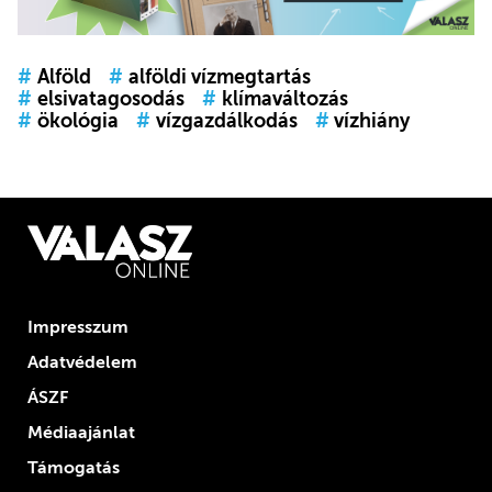
#
Alföld
#
alföldi vízmegtartás
#
elsivatagosodás
#
klímaváltozás
#
ökológia
#
vízgazdálkodás
#
vízhiány
Impresszum
Adatvédelem
ÁSZF
Médiaajánlat
Támogatás