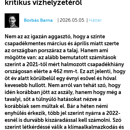
kritikus vízhelyzetéről
Borbás Barna
| 2026.05.05. |
Háttér
Nem az az igazán aggasztó, hogy a szinte
csapadékmentes március és április miatt szerte
az országban porszáraz a talaj. Hanem ami
mögötte van: az alább bemutatott számítások
szerint a 2021-től mért halmozott csapadékhiány
országosan elérte a 462 mm-t. Ez azt jelenti, hogy
öt év alatt körülbelül egy évnyi esővel és hóval
kevesebb hullott. Nem arról van tehát szó, hogy
idén korábban jött az aszály, hanem hogy még a
tavalyi, sőt a túlnyúló hatásokat nézve a
korábbiak sem múltak el. Bár a héten némi
enyhülés érkezik, több jel szerint nyárra a 2022-
esnél is durvább kiszáradással kell számolni. Szó
szerint létkérdéssé válik a klímaalkalmazkodás és