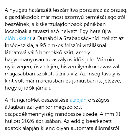
A nyugati határszélt leszámítva porszáraz az ország,
a gazdálkodók már most szörnyű termésátlagokról
beszélnek, a kiskerttulajdonosok pánikban
locsolnak a tavaszi eső helyett. Egy hete újra
előbukkant
a Dunából a Szabadság-híd mellett az
Ínség-szikla, a 95 cm-es felszíni vízállásnál
láthatóvá váló homokkő szirt, amely
hagyományosan az aszályos idők jele. Mármint
nyár végén, ősz elején, hiszen ilyenkor tavasszal
magasabban szokott állni a víz. Az Ínség tavaly is
kint volt már márciusban és júniusban is, jelezve,
hogy új idők járnak.
A HungaroMet összesítése
alapján
országos
átlagban az ilyenkor megszokott
csapadékmennyiség mindössze tizede, 4 mm (!)
hullott 2026 áprilisában. Az eddig beérkezett
adatok alapján kilenc olyan automata állomásról