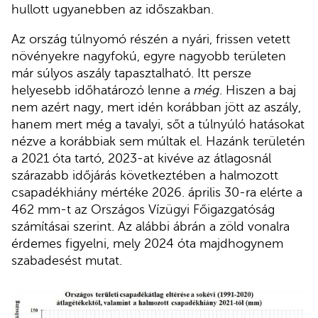
hullott ugyanebben az időszakban.
Az ország túlnyomó részén a nyári, frissen vetett
növényekre nagyfokú, egyre nagyobb területen
már súlyos aszály tapasztalható. Itt persze
helyesebb időhatározó lenne a
még
. Hiszen a baj
nem azért nagy, mert idén korábban jött az aszály,
hanem mert még a tavalyi, sőt a túlnyúló hatásokat
nézve a korábbiak sem múltak el. Hazánk területén
a 2021 óta tartó, 2023-at kivéve az átlagosnál
szárazabb időjárás következtében a halmozott
csapadékhiány mértéke 2026. április 30-ra elérte a
462 mm-t az Országos Vízügyi Főigazgatóság
számításai szerint. Az alábbi ábrán a zöld vonalra
érdemes figyelni, mely 2024 óta majdhogynem
szabadesést mutat.