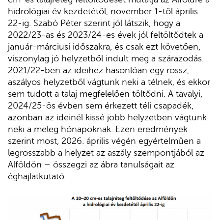
hidrológiai év kezdetétől, november 1-től április
22-ig. Szabó Péter szerint jól látszik, hogy a
2022/23-as és 2023/24-es évek jól feltöltődtek a
január-márciusi időszakra, és csak ezt követően,
viszonylag jó helyzetből indult meg a szárazodás.
2021/22-ben az ideihez hasonlóan egy rossz,
aszályos helyzetből vágtunk neki a télnek, és ekkor
sem tudott a talaj megfelelően töltődni. A tavalyi,
2024/25-ös évben sem érkezett téli csapadék,
azonban az ideinél kissé jobb helyzetben vágtunk
neki a meleg hónapoknak. Ezen eredmények
szerint most, 2026. április végén egyértelműen a
legrosszabb a helyzet az aszály szempontjából az
Alföldön – összegzi az ábra tanulságait az
éghajlatkutató.