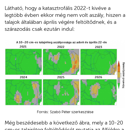
Látható, hogy a katasztrofális 2022-t kivéve a
legtöbb évben ekkor még nem volt aszály, hiszen a
talajok általában április végére feltöltődnek, és a
szárazodás csak ezután indul:
Forrás: Szabó Péter szerkesztése
Még beszédesebb a következő ábra, mely a 10-20
cm-es talajréteg feltöltődését mutatja az Alföldre a