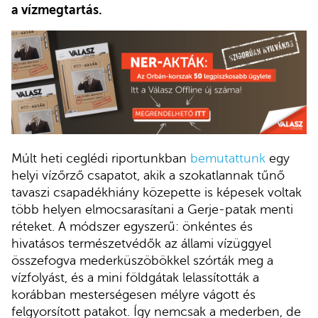
a vízmegtartás.
Múlt heti ceglédi riportunkban
bemutattunk
egy
helyi vízőrző csapatot, akik a szokatlannak tűnő
tavaszi csapadékhiány közepette is képesek voltak
több helyen elmocsarasítani a Gerje-patak menti
réteket. A módszer egyszerű: önkéntes és
hivatásos természetvédők az állami vízüggyel
összefogva mederküszöbökkel szórták meg a
vízfolyást, és a mini földgátak lelassították a
korábban mesterségesen mélyre vágott és
felgyorsított patakot. Így nemcsak a mederben, de