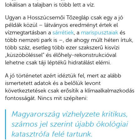
lokálisan a talajban is több lett a víz.
Ugyan a Hosszúcsemői Tőzegláp csak egy a jó
példák közül – látványos eredményt értek el
vízmegtartásban a
sárrétiek
, a
marispusztaiak
és
több nemzeti park is –, de ahogy múlt héten írtuk,
több száz, esetleg több ezer szakszerű kisvízi
„küszöböléssel” és élőhely-rekonstrukcióval
lehetne csak táji léptékű hidratálást elérni.
A jó történetet azért idéztük fel, mert az alább
ismertetett adatok és a belőlük levont
következtetések csak erősítik a klímaalkalmazkodás
fontosságát. Nincs mit szépíteni:
Magyarország vízhelyzete kritikus,
számos jel szerint újabb ökológiai
katasztrófa felé tartunk.