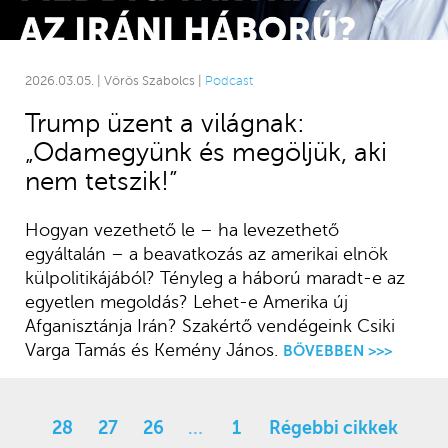
2026.03.05. | Vörös Szabolcs |
Podcast
Trump üzent a világnak:
„Odamegyünk és megöljük, aki
nem tetszik!”
Hogyan vezethető le – ha levezethető
egyáltalán – a beavatkozás az amerikai elnök
külpolitikájából? Tényleg a háború maradt-e az
egyetlen megoldás? Lehet-e Amerika új
Afganisztánja Irán? Szakértő vendégeink Csiki
Varga Tamás és Kemény János.
BŐVEBBEN >>>
28
27
26
…
1
Régebbi cikkek