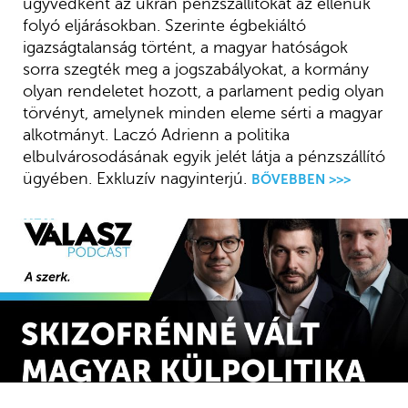
ügyvédként az ukrán pénzszállítókat az ellenük
folyó eljárásokban. Szerinte égbekiáltó
igazságtalanság történt, a magyar hatóságok
sorra szegték meg a jogszabályokat, a kormány
olyan rendeletet hozott, a parlament pedig olyan
törvényt, amelynek minden eleme sérti a magyar
alkotmányt. Laczó Adrienn a politika
elbulvárosodásának egyik jelét látja a pénzszállító
ügyében. Exkluzív nagyinterjú.
BŐVEBBEN >>>