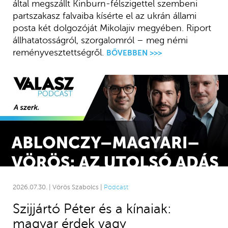
által megszállt Kinburn-félszigettel szembeni
partszakasz falvaiba kísérte el az ukrán állami
posta két dolgozóját Mikolajiv megyében. Riport
állhatatosságról, szorgalomról – meg némi
reményvesztettségről.
BŐVEBBEN >>>
2026.07.30. | Vörös Szabolcs |
Podcast
Szijjártó Péter és a kínaiak:
magyar érdek vagy