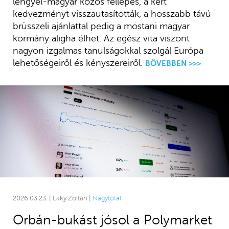
lengyel-magyar közös fellépés, a kért
kedvezményt visszautasították, a hosszabb távú
brüsszeli ajánlattal pedig a mostani magyar
kormány aligha élhet. Az egész vita viszont
nagyon izgalmas tanulságokkal szolgál Európa
lehetőségeiről és kényszereiről.
BŐVEBBEN >>>
2026.03.23. | Laky Zoltán |
Nagytotál
Orbán-bukást jósol a Polymarket