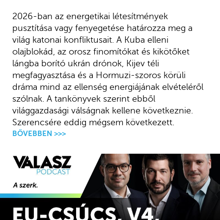
2026-ban az energetikai létesítmények
pusztítása vagy fenyegetése határozza meg a
világ katonai konfliktusait. A Kuba elleni
olajblokád, az orosz finomítókat és kikötőket
lángba borító ukrán drónok, Kijev téli
megfagyasztása és a Hormuzi-szoros körüli
dráma mind az ellenség energiájának elvételéről
szólnak. A tankönyvek szerint ebből
világgazdasági válságnak kellene következnie.
Szerencsére eddig mégsem következett.
BŐVEBBEN >>>