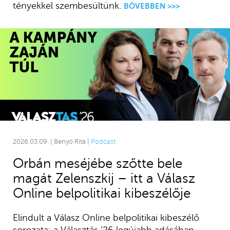
tényekkel szembesültünk.
BŐVEBBEN >>>
2026.03.09. | Benyó Rita |
Podcast
Orbán meséjébe szőtte bele
magát Zelenszkij – itt a Válasz
Online belpolitikai kibeszélője
Elindult a Válasz Online belpolitikai kibeszélő