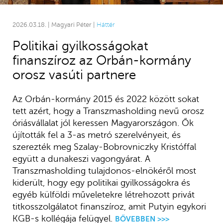
2026.03.18. | Magyari Péter |
Háttér
Politikai gyilkosságokat
finanszíroz az Orbán-kormány
orosz vasúti partnere
Az Orbán-kormány 2015 és 2022 között sokat
tett azért, hogy a Transzmasholding nevű orosz
óriásvállalat jól keressen Magyarországon. Ők
újították fel a 3-as metró szerelvényeit, és
szerezték meg Szalay-Bobrovniczky Kristóffal
együtt a dunakeszi vagongyárat. A
Transzmasholding tulajdonos-elnökéről most
kiderült, hogy egy politikai gyilkosságokra és
egyéb külföldi műveletekre létrehozott privát
titkosszolgálatot finanszíroz, amit Putyin egykori
KGB-s kollégája felügyel.
BŐVEBBEN >>>