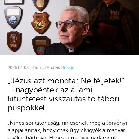
2026.04.03. | Stumpf András |
Interjú
„Jézus azt mondta: Ne féljetek!”
– nagypéntek az állami
kitüntetést visszautasító tábori
püspökkel
„Nincs sorkatonaság, nincsenek meg a törvényi
alapjai annak, hogy csak úgy elvigyék a magyar
apákat bárhova. Ehhez a magyar parlament