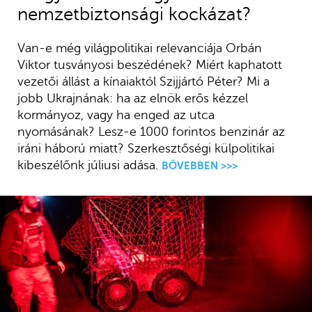
nemzetbiztonsági kockázat?
Van-e még világpolitikai relevanciája Orbán
Viktor tusványosi beszédének? Miért kaphatott
vezetői állást a kínaiaktól Szijjártó Péter? Mi a
jobb Ukrajnának: ha az elnök erős kézzel
kormányoz, vagy ha enged az utca
nyomásának? Lesz-e 1000 forintos benzinár az
iráni háború miatt? Szerkesztőségi külpolitikai
kibeszélőnk júliusi adása.
BŐVEBBEN >>>