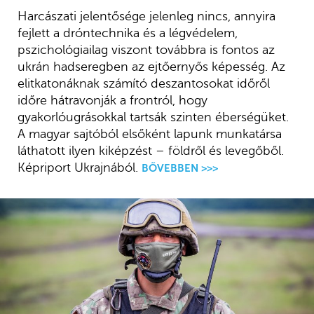
Harcászati jelentősége jelenleg nincs, annyira
fejlett a dróntechnika és a légvédelem,
pszichológiailag viszont továbbra is fontos az
ukrán hadseregben az ejtőernyős képesség. Az
elitkatonáknak számító deszantosokat időről
időre hátravonják a frontról, hogy
gyakorlóugrásokkal tartsák szinten éberségüket.
A magyar sajtóból elsőként lapunk munkatársa
láthatott ilyen kiképzést – földről és levegőből.
Képriport Ukrajnából.
BŐVEBBEN >>>