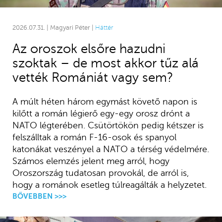
2026.07.31. | Magyari Péter |
Háttér
Az oroszok elsőre hazudni
szoktak – de most akkor tűz alá
vették Romániát vagy sem?
A múlt héten három egymást követő napon is
kilőtt a román légierő egy-egy orosz drónt a
NATO légterében. Csütörtökön pedig kétszer is
felszálltak a román F-16-osok és spanyol
katonákat veszényel a NATO a térség védelmére.
Számos elemzés jelent meg arról, hogy
Oroszország tudatosan provokál, de arról is,
hogy a románok esetleg túlreagálták a helyzetet.
BŐVEBBEN >>>