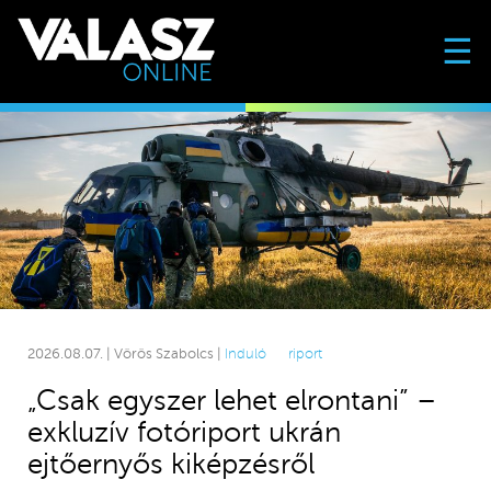
☰
2026.08.07. | Vörös Szabolcs |
Induló
riport
„Csak egyszer lehet elrontani” –
exkluzív fotóriport ukrán
ejtőernyős kiképzésről