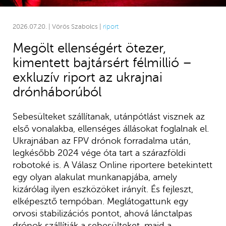
2026.07.20. | Vörös Szabolcs |
riport
Megölt ellenségért ötezer,
kimentett bajtársért félmillió –
exkluzív riport az ukrajnai
drónháborúból
Sebesülteket szállítanak, utánpótlást visznek az
első vonalakba, ellenséges állásokat foglalnak el.
Ukrajnában az FPV drónok forradalma után,
legkésőbb 2024 vége óta tart a szárazföldi
robotoké is. A Válasz Online riportere betekintett
egy olyan alakulat munkanapjába, amely
kizárólag ilyen eszközöket irányít. És fejleszt,
elképesztő tempóban. Meglátogattunk egy
orvosi stabilizációs pontot, ahová lánctalpas
drónok szállítják a sebesülteket, majd a