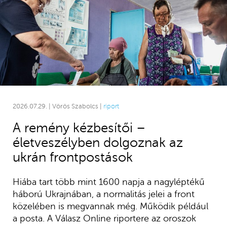
2026.07.29. | Vörös Szabolcs |
riport
A remény kézbesítői –
életveszélyben dolgoznak az
ukrán frontpostások
Hiába tart több mint 1600 napja a nagyléptékű
háború Ukrajnában, a normalitás jelei a front
közelében is megvannak még. Működik például
a posta. A Válasz Online riportere az oroszok