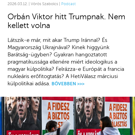
2026.03.12. | Vörös Szabolcs |
Podcast
Orbán Viktor hitt Trumpnak. Nem
kellett volna
Látszik-e már, mit akar Trump Iránnal? És
Magyarország Ukrajnával? Kinek higgyünk
Barátság-ügyben? Gyakran hangoztatott
pragmatikussága ellenére miért ideologikus a
magyar külpolitika? Felrázza-e Európát a francia
nukleáris erőfitogtatás? A HetiVálasz márciusi
külpolitikai adása.
BŐVEBBEN >>>