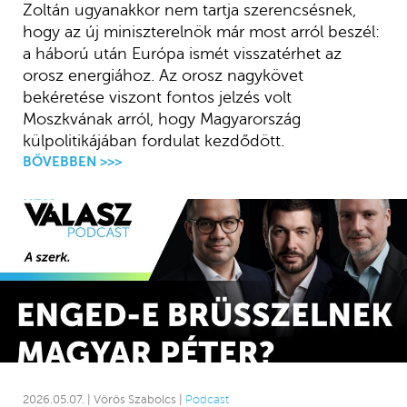
Zoltán ugyanakkor nem tartja szerencsésnek,
hogy az új miniszterelnök már most arról beszél:
a háború után Európa ismét visszatérhet az
orosz energiához. Az orosz nagykövet
bekéretése viszont fontos jelzés volt
Moszkvának arról, hogy Magyarország
külpolitikájában fordulat kezdődött.
BŐVEBBEN >>>
2026.05.07. | Vörös Szabolcs |
Podcast