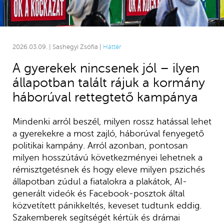
2026.03.09. | Sashegyi Zsófia |
Háttér
A gyerekek nincsenek jól – ilyen
állapotban talált rájuk a kormány
háborúval rettegtető kampánya
Mindenki arról beszél, milyen rossz hatással lehet
a gyerekekre a most zajló, háborúval fenyegető
politikai kampány. Arról azonban, pontosan
milyen hosszútávú következményei lehetnek a
rémisztgetésnek és hogy eleve milyen pszichés
állapotban zúdul a fiatalokra a plakátok, AI-
generált videók és Facebook-posztok által
közvetített pánikkeltés, keveset tudtunk eddig.
Szakemberek segítségét kértük és drámai