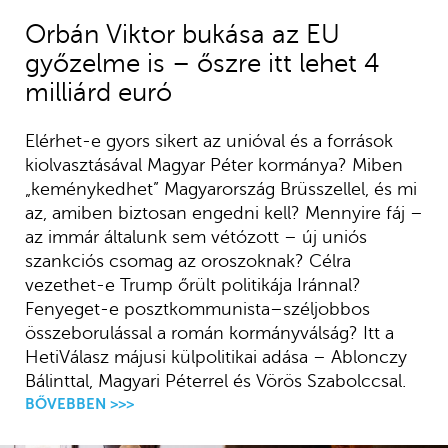
Orbán Viktor bukása az EU
győzelme is – őszre itt lehet 4
milliárd euró
Elérhet-e gyors sikert az unióval és a források
kiolvasztásával Magyar Péter kormánya? Miben
„keménykedhet” Magyarország Brüsszellel, és mi
az, amiben biztosan engedni kell? Mennyire fáj –
az immár általunk sem vétózott – új uniós
szankciós csomag az oroszoknak? Célra
vezethet-e Trump őrült politikája Iránnal?
Fenyeget-e posztkommunista–széljobbos
összeborulással a román kormányválság? Itt a
HetiVálasz májusi külpolitikai adása – Ablonczy
Bálinttal, Magyari Péterrel és Vörös Szabolccsal.
BŐVEBBEN >>>