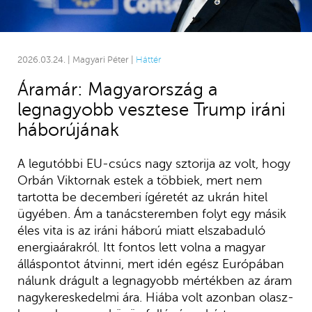
2026.03.24. | Magyari Péter |
Háttér
Áramár: Magyarország a
legnagyobb vesztese Trump iráni
háborújának
A legutóbbi EU-csúcs nagy sztorija az volt, hogy
Orbán Viktornak estek a többiek, mert nem
tartotta be decemberi ígéretét az ukrán hitel
ügyében. Ám a tanácsteremben folyt egy másik
éles vita is az iráni háború miatt elszabaduló
energiaárakról. Itt fontos lett volna a magyar
álláspontot átvinni, mert idén egész Európában
nálunk drágult a legnagyobb mértékben az áram
nagykereskedelmi ára. Hiába volt azonban olasz-