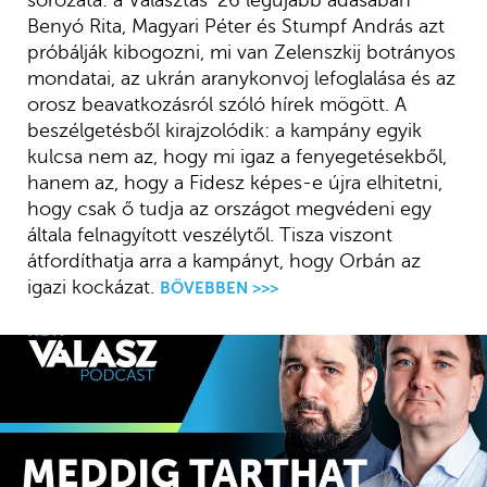
sorozata: a Választás ’26 legújabb adásában
Benyó Rita, Magyari Péter és Stumpf András azt
próbálják kibogozni, mi van Zelenszkij botrányos
mondatai, az ukrán aranykonvoj lefoglalása és az
orosz beavatkozásról szóló hírek mögött. A
beszélgetésből kirajzolódik: a kampány egyik
kulcsa nem az, hogy mi igaz a fenyegetésekből,
hanem az, hogy a Fidesz képes-e újra elhitetni,
hogy csak ő tudja az országot megvédeni egy
általa felnagyított veszélytől. Tisza viszont
átfordíthatja arra a kampányt, hogy Orbán az
igazi kockázat.
BŐVEBBEN >>>