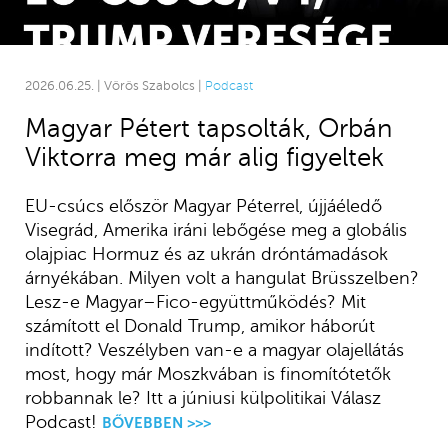
2026.06.25. | Vörös Szabolcs |
Podcast
Magyar Pétert tapsolták, Orbán
Viktorra meg már alig figyeltek
EU-csúcs először Magyar Péterrel, újjáéledő
Visegrád, Amerika iráni lebőgése meg a globális
olajpiac Hormuz és az ukrán dróntámadások
árnyékában. Milyen volt a hangulat Brüsszelben?
Lesz-e Magyar–Fico-együttműködés? Mit
számított el Donald Trump, amikor háborút
indított? Veszélyben van-e a magyar olajellátás
most, hogy már Moszkvában is finomítótetők
robbannak le? Itt a júniusi külpolitikai Válasz
Podcast!
BŐVEBBEN >>>