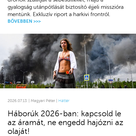
gyalogság utánpótlását biztosító éjjeli misszióra
mentünk. Exkluzív riport a harkivi frontról.
BŐVEBBEN >>>
2026.07.13. | Magyari Péter |
Háttér
Háborúk 2026-ban: kapcsold le
az áramát, ne engedd hajózni az
olaját!