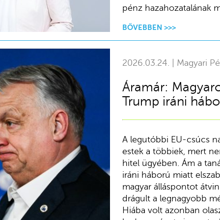
pénz hazahozatalának m
BŐVEBBEN >>>
2026.03.24. | Magyari Pé
Áramár: Magyaro
Trump iráni hábo
A legutóbbi EU-csúcs nag
estek a többiek, mert ne
hitel ügyében. Ám a taná
iráni háború miatt elszab
magyar álláspontot átvi
drágult a legnagyobb mé
Hiába volt azonban olasz