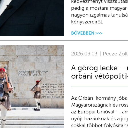
kedvezményt visszautasít
pedig a mostani magyar k
nagyon izgalmas tanulsá
kényszereiről.
BŐVEBBEN >>>
2026.03.03. | Pecze Zol
A görög lecke – 
orbáni vétópoliti
Az Orbán-kormány jóban
Magyarországnak és ross
az Európai Unióval –, am
nyújt hazánknak és a jog
sokkal többet folyósítan