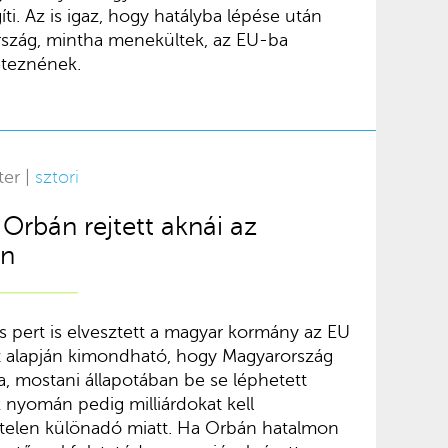
gíti. Az is igaz, hogy hatályba lépése után
szág, mintha menekültek, az EU-ba
teznének.
ter |
sztori
Orbán rejtett aknái az
on
os pert is elvesztett a magyar kormány az EU
let alapján kimondható, hogy Magyarország
, mostani állapotában be se léphetett
 nyomán pedig milliárdokat kell
nytelen különadó miatt. Ha Orbán hatalmon