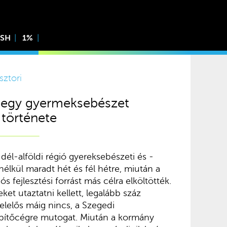
ISH
1%
sztori
 egy gyermeksebészet
története
s dél-alföldi régió gyereksebészeti és -
élkül maradt hét és fél hétre, miután a
ós fejlesztési forrást más célra elköltötték.
ket utaztatni kellett, legalább száz
Felelős máig nincs, a Szegedi
ítőcégre mutogat. Miután a kormány