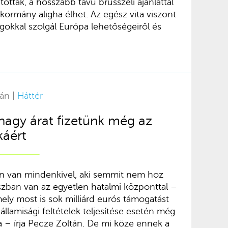
ották, a hosszabb távú brüsszeli ajánlattal
ormány aligha élhet. Az egész vita viszont
gokkal szolgál Európa lehetőségeiről és
tán |
Háttér
nagy árat fizetünk még az
káért
 van mindenkivel, aki semmit nem hoz
zban van az egyetlen hatalmi központtal –
ely most is sok milliárd eurós támogatást
államisági feltételek teljesítése esetén még
a – írja Pecze Zoltán. De mi köze ennek a