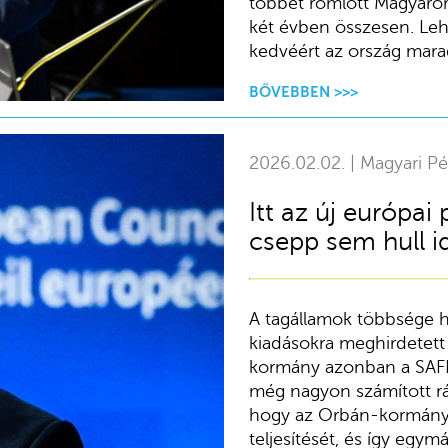
többet romlott Magyaror
két évben összesen. Leh
kedvéért az ország mara
BŐVEBBEN >>>
2026.02.02. | Magyari Pé
Itt az új európai
csepp sem hull i
A tagállamok többsége 
kiadásokra meghirdetett 
kormány azonban a SAFE 
még nagyon számított rá
hogy az Orbán-kormány bo
teljesítését, és így egym