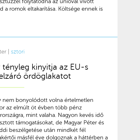
sztűzzel folytatódna az unióval vívott
d a romok eltakarítása. Költsége ennek is
ter |
sztori
tényleg kinyitja az EU-s
 elzáró ördöglakatot
 nem bonyolódott volna értelmetlen
kor az elmúlt öt évben több pénz
rországra, mint valaha. Nagyon kevés idő
asztott támogatásokat, de Magyar Péter és
ddi beszélgetése után mindkét fél
zakértői másfél éve dolgoznak a háttérben a