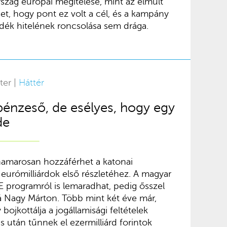
szág európai megítélése, mint az elmúlt
et, hogy pont ez volt a cél, és a kampány
dék hitelének roncsolása sem drága.
ter |
Háttér
 pénzeső, de esélyes, hogy egy
de
hamarosan hozzáférhet a katonai
eurómilliárdok első részletéhez. A magyar
programról is lemaradhat, pedig ősszel
 Nagy Márton. Több mint két éve már,
jkottálja a jogállamisági feltételek
ás után tűnnek el ezermilliárd forintok