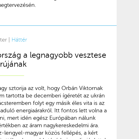
egtervezésén.
ter |
Háttér
rszág a legnagyobb vesztese
rújának
y sztorija az volt, hogy Orbán Viktornak
m tartotta be decemberi ígéretét az ukrán
csteremben folyt egy másik éles vita is az
aduló energiaárakról. Itt fontos lett volna a
nni, mert idén egész Európában nálunk
rtékben az áram nagykereskedelmi ára.
-lengyel-magyar közös fellépés, a kért