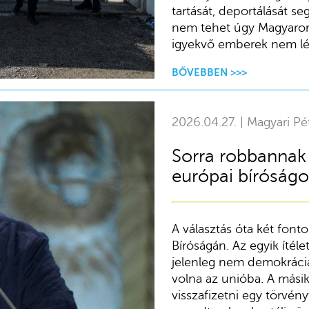
tartását, deportálását se
nem tehet úgy Magyaror
igyekvő emberek nem lé
BŐVEBBEN >>>
2026.04.27. | Magyari Pé
Sorra robbannak 
európai bíróság
A választás óta két font
Bíróságán. Az egyik íté
jelenleg nem demokrácia
volna az unióba. A másik
visszafizetni egy törvé