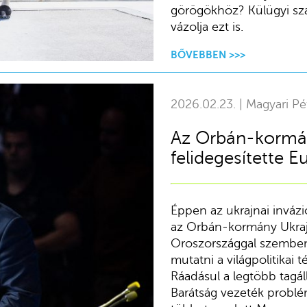
görögökhöz? Külügyi sz
vázolja ezt is.
BŐVEBBEN >>>
2026.02.23. | Magyari Pé
Az Orbán-kormá
felidegesítette E
Éppen az ukrajnai invázió
az Orbán-kormány Ukrajn
Oroszországgal szemben.
mutatni a világpolitikai
Ráadásul a legtöbb tagál
Barátság vezeték problé