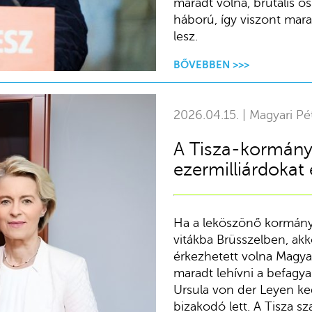
maradt volna, brutális ös
háború, így viszont mara
lesz.
BŐVEBBEN >>>
2026.04.15. | Magyari Pé
A Tisza-kormány 
ezermilliárdokat
Ha a leköszönő kormány
vitákba Brüsszelben, ak
érkezhetett volna Magya
maradt lehívni a befagy
Ursula von der Leyen ke
bizakodó lett. A Tisza s