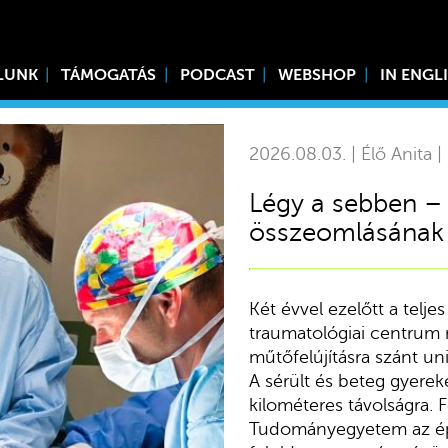
LUNK
TÁMOGATÁS
PODCAST
WEBSHOP
IN ENGL
2026.08.03. | Élő Anita |
Légy a sebben –
összeomlásának 
Két évvel ezelőtt a telje
traumatológiai centrum n
műtőfelújításra szánt uni
A sérült és beteg gyereke
kilométeres távolságra. 
Tudományegyetem az ép