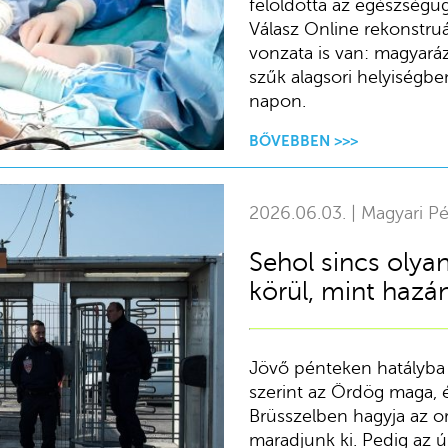
feloldotta az egészségüg
Válasz Online rekonstruá
vonzata is van: magyará
szűk alagsori helyiségbe
napon.
BŐVEBBEN >>>
2026.06.03. | Magyari Pé
Sehol sincs olya
körül, mint hazá
Jövő pénteken hatályba 
szerint az Ördög maga, é
Brüsszelben hagyja az o
maradjunk ki. Pedig az ú