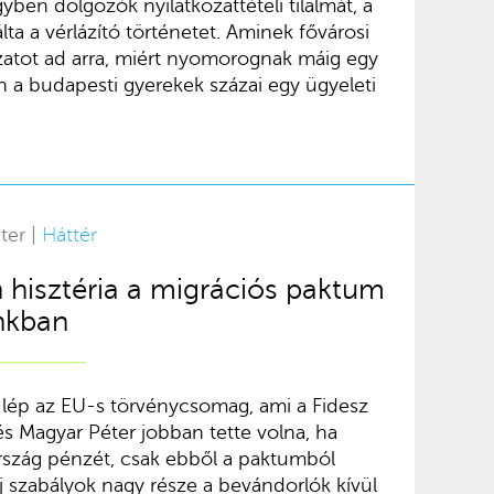
yben dolgozók nyilatkozattételi tilalmát, a
lta a vérlázító történetet. Aminek fővárosi
zatot ad arra, miért nyomorognak máig egy
n a budapesti gyerekek százai egy ügyeleti
ter |
Háttér
n hisztéria a migrációs paktum
nkban
lép az EU-s törvénycsomag, ami a Fidesz
s Magyar Péter jobban tette volna, ha
rszág pénzét, csak ebből a paktumból
j szabályok nagy része a bevándorlók kívül