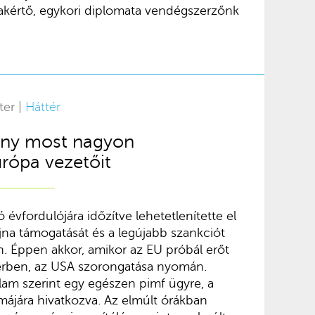
akértő, egykori diplomata vendégszerzőnk
ter |
Háttér
ny most nagyon
urópa vezetőit
 évfordulójára időzítve lehetetlenítette el
a támogatását és a legújabb szankciót
 Éppen akkor, amikor az EU próbál erőt
 térben, az USA szorongatása nyomán.
lam szerint egy egészen pimf ügyre, a
májára hivatkozva. Az elmúlt órákban