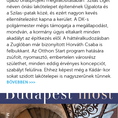
újabb óriásprojekt megvalósításában. Szilas Liget
néven óriási lakótelepet építenének Újpalota és
a Szilas-patak közé, és ezért nagyon kevés
ellentételezést kapna a kerület. A DK-s
polgármester mégis támogatja a megállapodást,
mondván, a kormány úgyis eltakarít minden
akadályt az építkezés elől. A háttéralkudozásban
a Zuglóban már bizonyított Horváth Csaba is
felbukkant. Az Otthon Start program hatására
zsúfolt, nyomasztó, embertelen városrész
születhet, minden eddig érvényes koncepciót,
szabályt felülírva. Ehhez képest még a Kádár-kor
sokat szidott lakótelepei is nagyszerűnek tűnnek.
BŐVEBBEN >>>