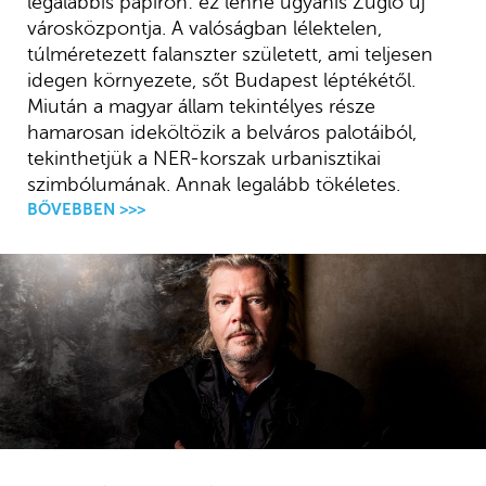
legalábbis papíron: ez lenne ugyanis Zugló új
városközpontja. A valóságban lélektelen,
túlméretezett falanszter született, ami teljesen
idegen környezete, sőt Budapest léptékétől.
Miután a magyar állam tekintélyes része
hamarosan ideköltözik a belváros palotáiból,
tekinthetjük a NER-korszak urbanisztikai
szimbólumának. Annak legalább tökéletes.
BŐVEBBEN >>>