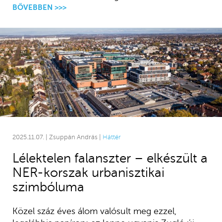
BŐVEBBEN >>>
2025.11.07. | Zsuppán András |
Háttér
Lélektelen falanszter – elkészült a
NER-korszak urbanisztikai
szimbóluma
Közel száz éves álom valósult meg ezzel,