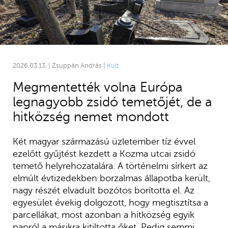
2026.03.13. | Zsuppán András |
Kult
Megmentették volna Európa
legnagyobb zsidó temetőjét, de a
hitközség nemet mondott
Két magyar származású üzletember tíz évvel
ezelőtt gyűjtést kezdett a Kozma utcai zsidó
temető helyrehozatalára. A történelmi sírkert az
elmúlt évtizedekben borzalmas állapotba került,
nagy részét elvadult bozótos borította el. Az
egyesület évekig dolgozott, hogy megtisztítsa a
parcellákat, most azonban a hitközség egyik
napról a másikra kitiltotta őket. Pedig semmi