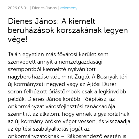
2026.05.01. | Dienes János |
vélemény
Dienes János: A kiemelt
beruházások korszakának legyen
vége!
Talán egyetlen más fővárosi kerület sem
szenvedett annyit a nemzetgazdasági
szempontból kiemeltté nyilvánított
nagyberuházásoktól, mint Zugló. A Bosnyák téri
új kormányzati negyed vagy az Ajtósi Dürer
soron felhúzott óriástömbök csak a legkirívóbb
példák. Dienes János korábbi főépítész, az
önkormányzat városfejlesztési tanácsadója
szerint itt az alkalom, hogy ennek a gyakorlatnak
az új kormány örökre véget vessen, és visszaadja
az építési szabályalkotás jogát az
önkormányzatoknak – Rákosrendező esetén is.