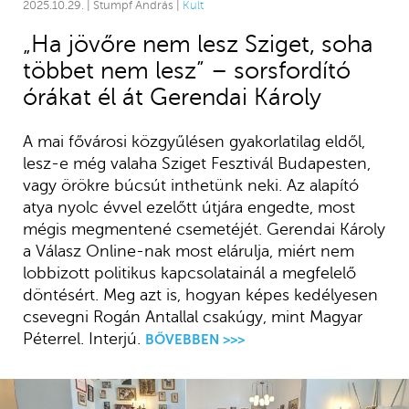
2025.10.29. | Stumpf András |
Kult
„Ha jövőre nem lesz Sziget, soha
többet nem lesz” – sorsfordító
órákat él át Gerendai Károly
A mai fővárosi közgyűlésen gyakorlatilag eldől,
lesz-e még valaha Sziget Fesztivál Budapesten,
vagy örökre búcsút inthetünk neki. Az alapító
atya nyolc évvel ezelőtt útjára engedte, most
mégis megmentené csemetéjét. Gerendai Károly
a Válasz Online-nak most elárulja, miért nem
lobbizott politikus kapcsolatainál a megfelelő
döntésért. Meg azt is, hogyan képes kedélyesen
csevegni Rogán Antallal csakúgy, mint Magyar
Péterrel. Interjú.
BŐVEBBEN >>>