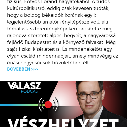
fizikus, Eötvös Loránd hagyatékából. A tudós
kultúrpolitikusról eddig csak kevesen tudták,
hogy a boldog békeidők korának egyik
legjelentősebb amatőr fényképésze volt, aki
térhatású sztereofényképeken örökítette meg
rajongva szeretett alpesi hegyeit, a nagyvárossá
fejlődő Budapestet és a környező falvakat. Még
saját fizikai kísérleteit is. És mindenekelőtt egy
olyan család mindennapjait, amely mindvégig az
óriási hegycsúcsok bűvöletében élt.
BŐVEBBEN >>>