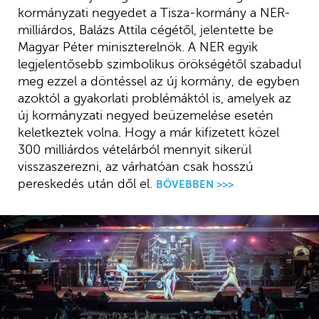
kormányzati negyedet a Tisza-kormány a NER-
milliárdos, Balázs Attila cégétől, jelentette be
Magyar Péter miniszterelnök. A NER egyik
legjelentősebb szimbolikus örökségétől szabadul
meg ezzel a döntéssel az új kormány, de egyben
azoktól a gyakorlati problémáktól is, amelyek az
új kormányzati negyed beüzemelése esetén
keletkeztek volna. Hogy a már kifizetett közel
300 milliárdos vételárból mennyit sikerül
visszaszerezni, az várhatóan csak hosszú
pereskedés után dől el.
BŐVEBBEN >>>