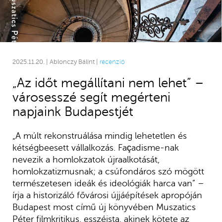
2025.11.20. | Ablonczy Bálint |
recenzió
„Az időt megállítani nem lehet” –
városesszé segít megérteni
napjaink Budapestjét
„A múlt rekonstruálása mindig lehetetlen és
kétségbeesett vállalkozás. Façadisme-nak
nevezik a homlokzatok újraalkotását,
homlokzatizmusnak; a csúfondáros szó mögött
természetesen ideák és ideológiák harca van” –
írja a historizáló fővárosi újjáépítések apropóján
Budapest most című új könyvében Muszatics
Péter filmkritikus, esszéista, akinek kötete az