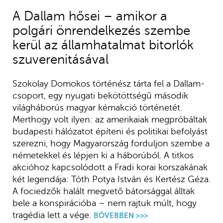
A Dallam hősei – amikor a
polgári önrendelkezés szembe
kerül az államhatalmat bitorlók
szuverenitásával
Szokolay Domokos történész tárta fel a Dallam-
csoport, egy nyugati bekötöttségű második
világháborús magyar kémakció történetét.
Merthogy volt ilyen: az amerikaiak megpróbáltak
budapesti hálózatot építeni és politikai befolyást
szerezni, hogy Magyarország forduljon szembe a
németekkel és lépjen ki a háborúból. A titkos
akcióhoz kapcsolódott a Fradi korai korszakának
két legendája: Tóth Potya István és Kertész Géza.
A fociedzők halált megvető bátorsággal álltak
bele a konspirációba – nem rajtuk múlt, hogy
tragédia lett a vége.
BŐVEBBEN >>>