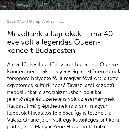
2026.07.27. | Stumpf András |
Kult
Mi voltunk a bajnokok – ma 40
éve volt a legendás Queen-
koncert Budapesten
A ma 40 évvel ezelőtt tartott budapesti Queen-
koncert nemcsak, hogy a világ rocktörténetének
térképére helyezte föl a magyar fővárost, s tette
egyetemes kultúrkinccsé Tavaszi szél kezdetű
népdalunkat, a szocializmusban politikai
jelentősége és üzenete is volt az eseménynek.
Ráadásul máig építhetnek rá a brit–magyar
kapcsolat hivatalos felelősei. Így is tesznek: a
Válasz Online jelen volt egy különleges brit kerti
partin, de a Magyar Zene Házában látható