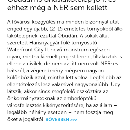
ehhez még a NER sem kellett
A fővárosi közgyűlés ma minden bizonnyal utat
enged egy újabb, 12-15 emeletes tornyokból álló
lakótelepnek, ezúttal Óbudán. A sokak által
szeretett Harisnyagyár fölé tornyosuló
Waterfront City II. nevű monstrum egészen
olyan, mintha kiemelt projekt lenne, tiltakoztak is
ellene a civilek, de nem az: itt nem volt NER-es
hátszél, a végeredmény mégsem nagyon
különbözik attól, mintha lett volna. Legfeljebb az
ellentételezés lesz valamivel nagyvonalúbb. Úgy
látszik, akkor sincs megfelelő eszköztára az
önkormányzatoknak az emberléptékű
városfejlesztés kikényszerítésére, ha az állam –
legalább néhány esetben – nem fosztja meg
őket a jogaiktól.
BŐVEBBEN >>>