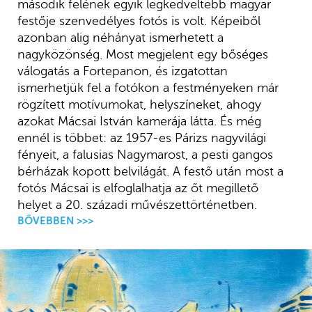
második felének egyik legkedveltebb magyar
festője szenvedélyes fotós is volt. Képeiből
azonban alig néhányat ismerhetett a
nagyközönség. Most megjelent egy bőséges
válogatás a Fortepanon, és izgatottan
ismerhetjük fel a fotókon a festményeken már
rögzített motívumokat, helyszíneket, ahogy
azokat Mácsai István kamerája látta. És még
ennél is többet: az 1957-es Párizs nagyvilági
fényeit, a falusias Nagymarost, a pesti gangos
bérházak kopott belvilágát. A festő után most a
fotós Mácsai is elfoglalhatja az őt megillető
helyet a 20. századi művészettörténetben.
BŐVEBBEN >>>