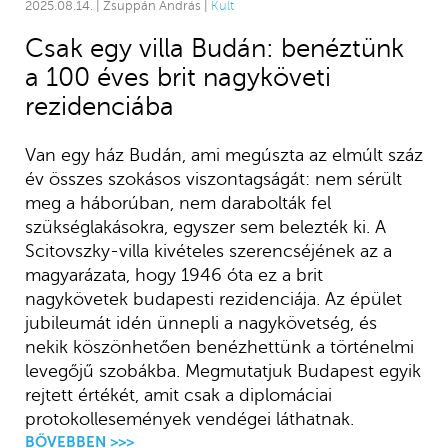
2025.08.14. | Zsuppán András |
Kult
Csak egy villa Budán: benéztünk
a 100 éves brit nagyköveti
rezidenciába
Van egy ház Budán, ami megúszta az elmúlt száz
év összes szokásos viszontagságát: nem sérült
meg a háborúban, nem darabolták fel
szükséglakásokra, egyszer sem belezték ki. A
Scitovszky-villa kivételes szerencséjének az a
magyarázata, hogy 1946 óta ez a brit
nagykövetek budapesti rezidenciája. Az épület
jubileumát idén ünnepli a nagykövetség, és
nekik köszönhetően benézhettünk a történelmi
levegőjű szobákba. Megmutatjuk Budapest egyik
rejtett értékét, amit csak a diplomáciai
protokollesemények vendégei láthatnak.
BŐVEBBEN >>>