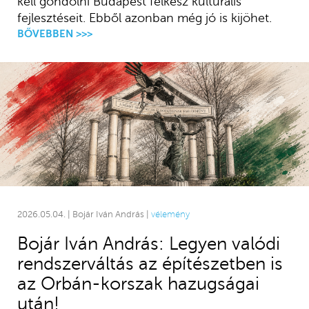
kell gondolni Budapest félkész kulturális
fejlesztéseit. Ebből azonban még jó is kijöhet.
BŐVEBBEN >>>
2026.05.04. | Bojár Iván András |
vélemény
Bojár Iván András: Legyen valódi
rendszerváltás az építészetben is
az Orbán-korszak hazugságai
után!