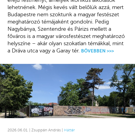
lehetnének. Mégis kevés vált belőlük azzá, mert
Budapestre nem szoktunk a magyar festészet
meghatározó témájaként gondolni. Pedig
Nagybánya, Szentendre és Párizs mellett a
főváros is a magyar városfestészet meghatározó
helyszíne – akár olyan szokatlan témákkal, mint
a Dráva utca vagy a Garay tér.
BŐVEBBEN >>>
2026.06.01. | Zsuppán András |
Háttér