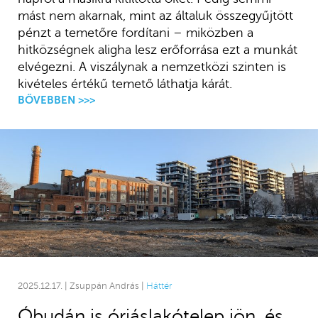
mást nem akarnak, mint az általuk összegyűjtött
pénzt a temetőre fordítani – miközben a
hitközségnek aligha lesz erőforrása ezt a munkát
elvégezni. A viszálynak a nemzetközi szinten is
kivételes értékű temető láthatja kárát.
BŐVEBBEN >>>
2025.12.17. | Zsuppán András |
Háttér
Óbudán is óriáslakótelep jön, és