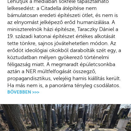
Lehűtjük a médiában sokfelé tapasztalható
lelkesedést: a Citadella átépítése nem
bámulatosan eredeti építészeti ötlet, és nem is
az elnyomást jelképező erőd humanizálása. A
miniszterelnök házi építésze, Taraczky Dániel a
19. századi katonai építészet értékes alkotását
tette tönkre, sajnos jóvátehetetlen módon. Az
erődöt ideológiai okokból darabolták szét egy, a
köztudatban mélyen gyökerező történelmi
féligazság miatt. A megmaradt épületcsonkba
aztán a NER múltfelfogását összegző,
propagandisztikus, velejéig hamis kiállítás került.
Ha más nem is, a panoráma tényleg csodálatos.
BŐVEBBEN >>>