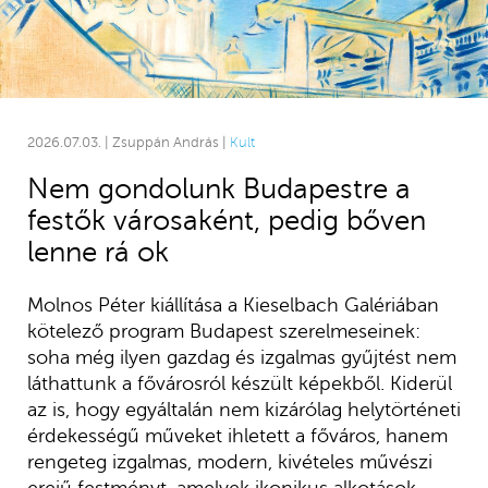
2026.07.03. | Zsuppán András |
Kult
Nem gondolunk Budapestre a
festők városaként, pedig bőven
lenne rá ok
Molnos Péter kiállítása a Kieselbach Galériában
kötelező program Budapest szerelmeseinek:
soha még ilyen gazdag és izgalmas gyűjtést nem
láthattunk a fővárosról készült képekből. Kiderül
az is, hogy egyáltalán nem kizárólag helytörténeti
érdekességű műveket ihletett a főváros, hanem
rengeteg izgalmas, modern, kivételes művészi
erejű festményt, amelyek ikonikus alkotások