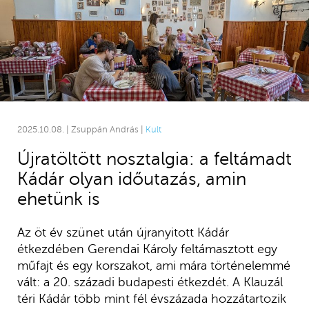
2025.10.08. | Zsuppán András |
Kult
Újratöltött nosztalgia: a feltámadt
Kádár olyan időutazás, amin
ehetünk is
Az öt év szünet után újranyitott Kádár
étkezdében Gerendai Károly feltámasztott egy
műfajt és egy korszakot, ami mára történelemmé
vált: a 20. századi budapesti étkezdét. A Klauzál
téri Kádár több mint fél évszázada hozzátartozik