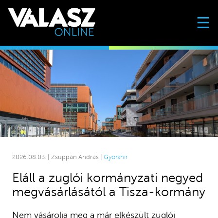
☰
2026.08.03. | Zsuppán András |
Gyorshír
Eláll a zuglói kormányzati negyed
megvásárlásától a Tisza-kormány
Nem vásárolja meg a már elkészült zuglói