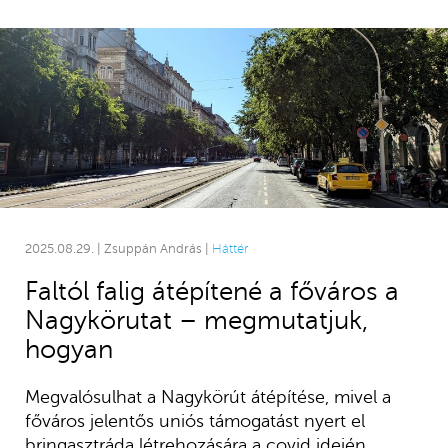
2025.08.29. | Zsuppán András |
Háttér
Faltól falig átépítené a főváros a
Nagykörutat – megmutatjuk,
hogyan
Megvalósulhat a Nagykörút átépítése, mivel a
főváros jelentős uniós támogatást nyert el
bringasztráda létrehozására a covid idején