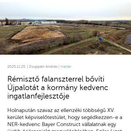
2025.11.25. | Zsuppán András |
Háttér
Rémisztő falanszterrel bővíti
Újpalotát a kormány kedvenc
ingatlanfejlesztője
Holnapután szavaz az ellenzéki többségű XV.
kerület képviselőtestület, hogy segédkezzen-e a
NER-kedvenc Bayer Construct vállalatnak egy