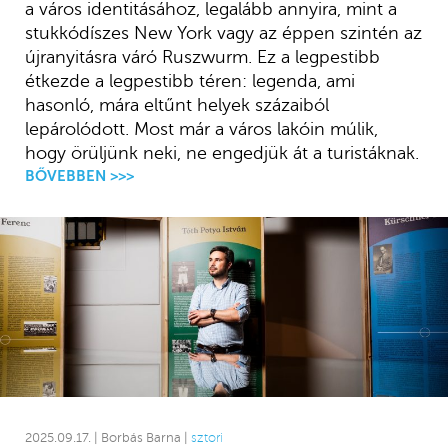
a város identitásához, legalább annyira, mint a
stukkódíszes New York vagy az éppen szintén az
újranyitásra váró Ruszwurm. Ez a legpestibb
étkezde a legpestibb téren: legenda, ami
hasonló, mára eltűnt helyek százaiból
lepárolódott. Most már a város lakóin múlik,
hogy örüljünk neki, ne engedjük át a turistáknak.
BŐVEBBEN >>>
2025.09.17. | Borbás Barna |
sztori