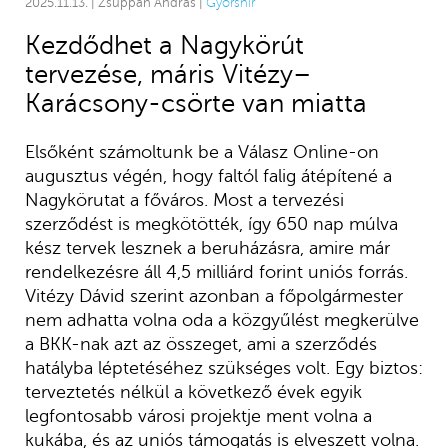
2025.11.13. | Zsuppán András |
Gyorshír
Kezdődhet a Nagykörút
tervezése, máris Vitézy–
Karácsony-csörte van miatta
Elsőként számoltunk be a Válasz Online-on
augusztus végén, hogy faltól falig átépítené a
Nagykörutat a főváros. Most a tervezési
szerződést is megkötötték, így 650 nap múlva
kész tervek lesznek a beruházásra, amire már
rendelkezésre áll 4,5 milliárd forint uniós forrás.
Vitézy Dávid szerint azonban a főpolgármester
nem adhatta volna oda a közgyűlést megkerülve
a BKK-nak azt az összeget, ami a szerződés
hatályba léptetéséhez szükséges volt. Egy biztos:
terveztetés nélkül a következő évek egyik
legfontosabb városi projektje ment volna a
kukába, és az uniós támogatás is elveszett volna.