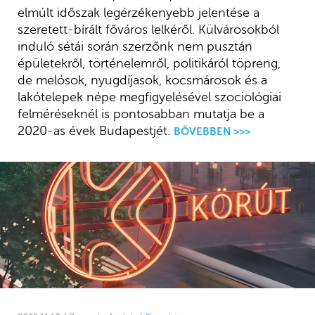
elmúlt időszak legérzékenyebb jelentése a
szeretett-bírált főváros lelkéről. Külvárosokból
induló sétái során szerzőnk nem pusztán
épületekről, történelemről, politikáról töpreng,
de melósok, nyugdíjasok, kocsmárosok és a
lakótelepek népe megfigyelésével szociológiai
felméréseknél is pontosabban mutatja be a
2020-as évek Budapestjét.
BŐVEBBEN >>>