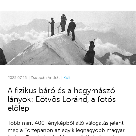
2025.07.25. | Zsuppán András |
Kult
A fizikus báró és a hegymászó
lányok: Eötvös Loránd, a fotós
előlép
Több mint 400 fényképből álló válogatás jelent
meg a Fortepanon az egyik legnagyobb magyar