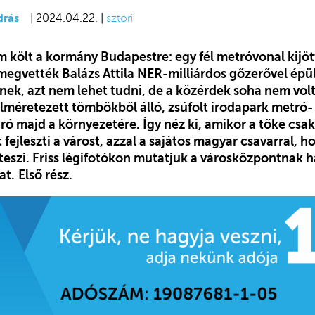
drás
| 2024.04.22. |
sztori
 költ a kormány Budapestre: egy fél metróvonal kijöt
megvették Balázs Attila NER-milliárdos gőzerővel ép
ek, azt nem lehet tudni, de a közérdek soha nem vol
lméretezett tömbökből álló, zsúfolt irodapark metró- 
 ró majd a környezetére. Így néz ki, amikor a tőke csak
 fejleszti a várost, azzal a sajátos magyar csavarral, 
 teszi. Friss légifotókon mutatjuk a városközpontnak 
at.
Első rész.