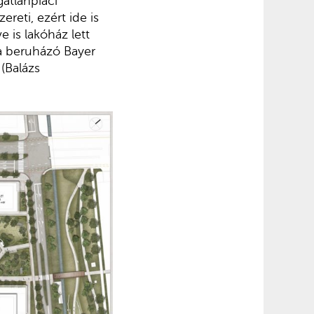
gatlanpiaci
reti, ezért ide is
e is lakóház lett
 a beruházó Bayer
(Balázs