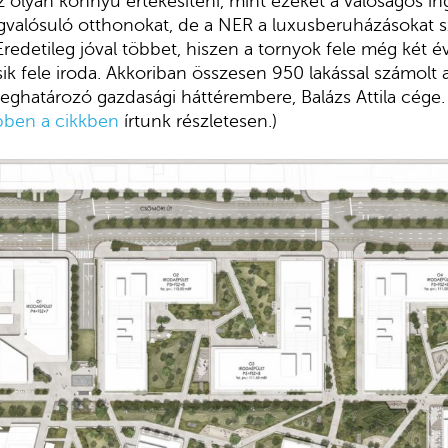
z olyan könnyű értékesíteni, mint ezeket a valóságos in
valósuló otthonokat, de a NER a luxusberuházásokat sze
 Eredetileg jóval többet, hiszen a tornyok fele még két év
sik fele iroda. Akkoriban összesen 950 lakással számolt
ghatározó gazdasági háttérembere, Balázs Attila cége. 
bben a cikkben
írtunk részletesen.)