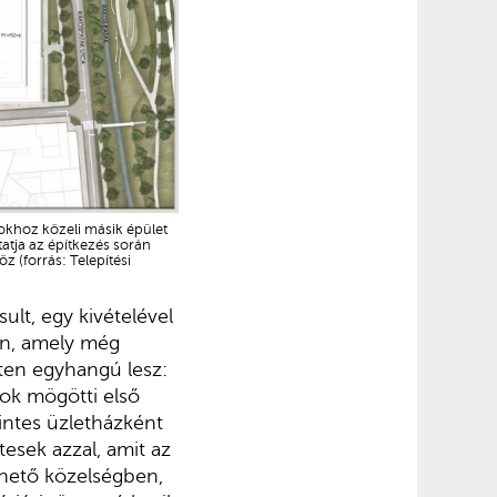
nokhoz közeli másik épület
tatja az építkezés során
 (forrás: Telepítési
ult, egy kivételével
ben, amely még
ten egyhangú lesz:
ok mögötti első
intes üzletházként
esek azzal, amit az
rhető közelségben,