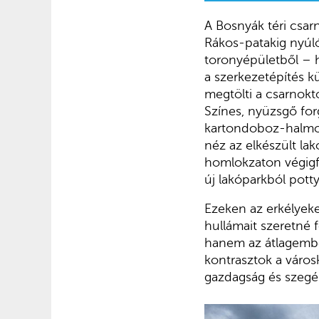
A Bosnyák téri csa
Rákos-patakig nyúló 
toronyépületből – h
a szerkezetépítés k
megtölti a csarnokt
Színes, nyüzsgő for
kartondoboz-halmok,
néz az elkészült la
homlokzaton végigfu
új lakóparkból potty
Ezeken az erkélyeken
hullámait szeretné 
hanem az átlagember
kontrasztok a város
gazdagság és szegény