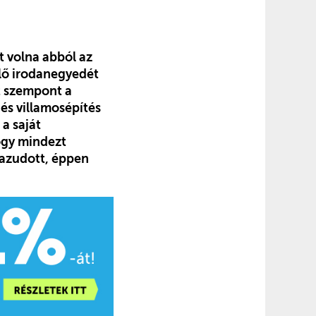
t volna abból az
ülő irodanegyedét
t szempont a
és villamosépítés
 a saját
hogy mindezt
hazudott, éppen