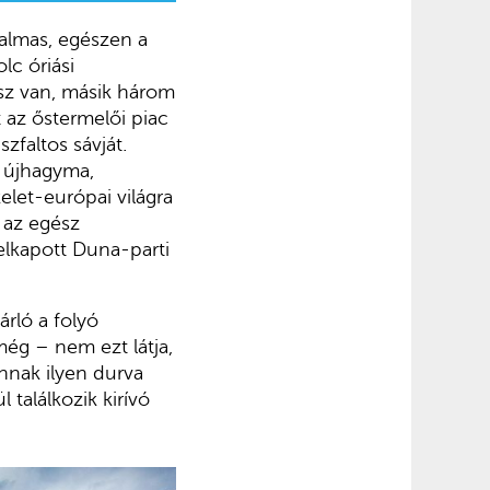
almas, egészen a
lc óriási
ész van, másik három
 az őstermelői piac
zfaltos sávját.
, újhagyma,
elet-európai világra
 az egész
elkapott Duna-parti
árló a folyó
még – nem ezt látja,
nnak ilyen durva
találkozik kirívó