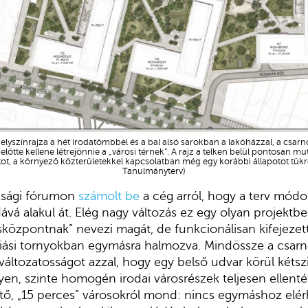
t helyszínrajza a hét irodatömbbel és a bal alsó sarokban a lakóházzal, a csar
 előtte kellene létrejönnie a „városi térnek”. A rajz a telken belül pontosan mu
ot, a környező közterületekkel kapcsolatban még egy korábbi állapotot tükröz
Tanulmányterv)
ssági fórumon
számolt be
a cég arról, hogy a terv módos
ává alakul át. Elég nagy változás ez egy olyan projekt
központnak” nevezi magát, de funkcionálisan kifejezet
riási tornyokban egymásra halmozva. Mindössze a csarn
ltozatosságot azzal, hogy egy belső udvar körül kétsz
yen, szinte homogén irodai városrészek teljesen ellentét
ető, „15 perces” városokról mond: nincs egymáshoz elé