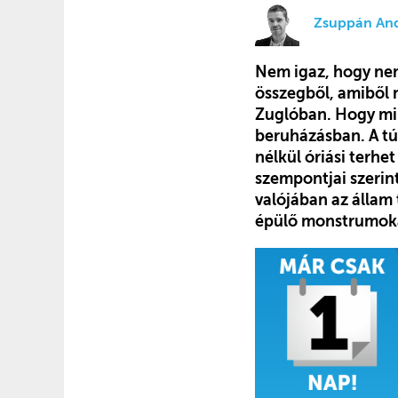
Zsuppán An
Nem igaz, hogy nem
összegből, amiből 
Zuglóban. Hogy min
beruházásban. A tú
nélkül óriási terhet
szempontjai szerint
valójában az állam
épülő monstrumok