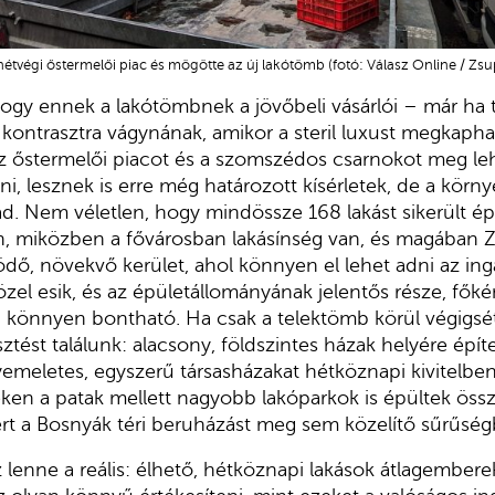
hétvégi őstermelői piac és mögötte az új lakótömb (fotó: Válasz Online / Z
ogy ennek a lakótömbnek a jövőbeli vásárlói – már ha 
a kontrasztra vágynának, amikor a steril luxust megkaph
z őstermelői piacot és a szomszédos csarnokot meg leh
ni, lesznek is erre még határozott kísérletek, de a körn
ad. Nem véletlen, hogy mindössze 168 lakást sikerült é
n, miközben a fővárosban lakásínség van, és magában Z
södő, növekvő kerület, ahol könnyen el lehet adni az ing
el esik, és az épületállományának jelentős része, főkén
n, könnyen bontható. Ha csak a telektömb körül végigs
sztést találunk: alacsony, földszintes házak helyére épí
meletes, egyszerű társasházakat hétköznapi kivitelben
eken a patak mellett nagyobb lakóparkok is épültek öss
ért a Bosnyák téri beruházást meg sem közelítő sűrűség
z lenne a reális: élhető, hétköznapi lakások átlagember