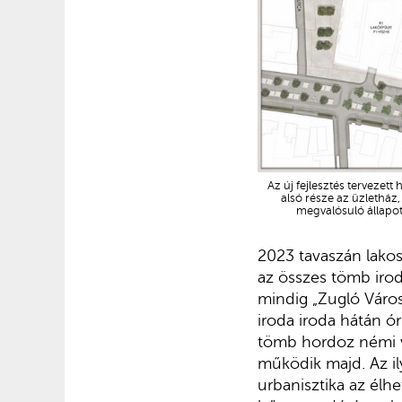
Az új fejlesztés tervezet
alsó része az üzletház,
megvalósuló állapot
2023 tavaszán lako
az összes tömb irod
mindig „Zugló Város
iroda iroda hátán ó
tömb hordoz némi vá
működik majd. Az il
urbanisztika az élh