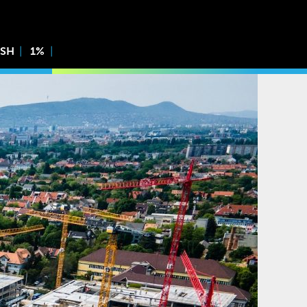
ISH
1%