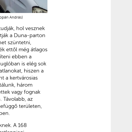
suppán András)
tudják, hol vesznek
atják a Duna-parton
et szüntetni,
yék ettől még átlagos
píteni ebben a
uglóban is elég sok
atlanokat, hiszen a
t a kertvárosias
étálunk, három
tettek vagy fognak
. Távolabb, az
zefüggő területen,
ben.
eknek. A 168