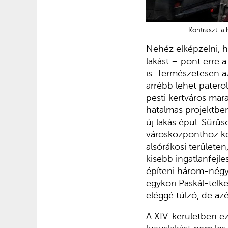
Kontraszt: a 
Nehéz elképzelni, h
lakást – pont erre 
is. Természetesen a
arrébb lehet paterol
pesti kertváros mar
hatalmas projektbe
új lakás épül. Sűrű
városközponthoz köz
alsórákosi területe
kisebb ingatlanfejle
építeni három-négye
egykori Paskál-telk
eléggé túlzó, de az
A XIV. kerületben e