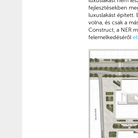
luxuslakást nem les
fejlesztésekben meg
luxuslakást épített.
volna, és csak a má
Construct, a NER me
felemelkedéséről
e