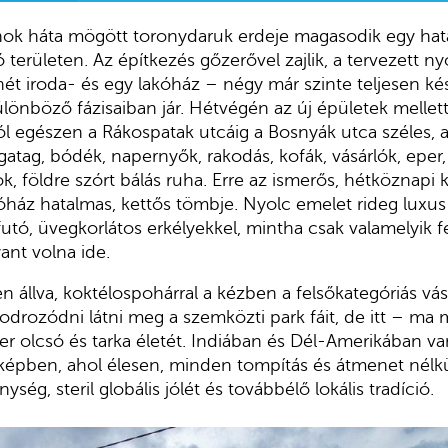
rnok háta mögött toronydaruk erdeje magasodik egy hat
területen. Az építkezés gőzerővel zajlik, a tervezett nyo
ét iroda- és egy lakóház – négy már szinte teljesen k
ülönböző fázisaiban jár. Hétvégén az új épületek mellett
ól egészen a Rákospatak utcáig a Bosnyák utca széles, as
gatag, bódék, napernyők, rakodás, kofák, vásárlók, eper
 földre szórt bálás ruha. Erre az ismerős, hétköznapi k
kóház hatalmas, kettős tömbje. Nyolc emelet rideg luxus
tó, üvegkorlátos erkélyekkel, mintha csak valamelyik f
ant volna ide.
 állva, koktélospohárral a kézben a felsőkategóriás vás
fodrozódni látni meg a szemközti park fáit, de itt – ma 
 olcsó és tarka életét. Indiában és Dél-Amerikában va
képben, ahol élesen, minden tompítás és átmenet nélkül 
ség, steril globális jólét és továbbélő lokális tradíció.