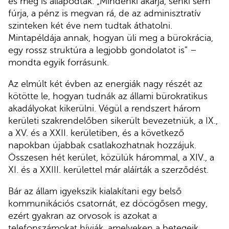
és meg is állapodtak. „Mindenki akarja, senki sem
fúrja, a pénz is megvan rá, de az adminisztratív
szinteken két éve nem tudtak áthatolni.
Mintapéldája annak, hogyan üli meg a bürokrácia,
egy rossz struktúra a legjobb gondolatot is” –
mondta egyik forrásunk.
Az elmúlt két évben az energiák nagy részét az
kötötte le, hogyan tudnák az állami bürokratikus
akadályokat kikerülni. Végül a rendszert három
kerületi szakrendelőben sikerült bevezetniük, a IX.,
a XV. és a XXII. kerületiben, és a következő
napokban újabbak csatlakozhatnak hozzájuk.
Összesen hét kerület, közülük hárommal, a XIV., a
XI. és a XXIII. kerülettel már aláírták a szerződést.
Bár az állam igyekszik kialakítani egy belső
kommunikációs csatornát, ez döcögősen megy,
ezért gyakran az orvosok is azokat a
telefonszámokat hívják, amelyeken a betegeik