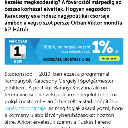
kezelés megkezdéséig? A fővárostól márpedig az
összes kórházát elvették. Hogyan végződött
Karácsony és a Fidesz nagypolitikai csörtéje,
amiben a végső szót persze Orbán Viktor mondta
ki?
Háttér.
Stadionstop – 2019-ben ezzel a programmal
kampányolt Karácsony Gergely főpolgármester-
jelöltként. A politikus Baranyi Krisztina akkori
ferencvárosi ellenzéki polgármesterjelölttel – mai
polgármesterrel – arról beszélt: a stadionépítés
a
lopás szinonimája
, és meg fogják akadályozni, hogy
a kormány újabb látványberuházásokat hozzon
létre. Akkori érvelésük szerint a Puskás Ferenc