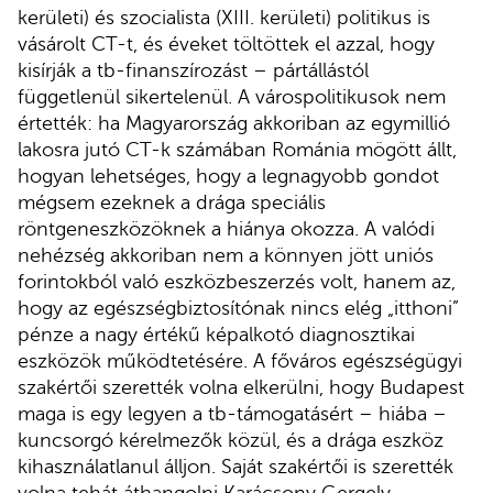
kerületi) és szocialista (XIII. kerületi) politikus is
vásárolt CT-t, és éveket töltöttek el azzal, hogy
kisírják a tb-finanszírozást – pártállástól
függetlenül sikertelenül. A várospolitikusok nem
értették: ha Magyarország akkoriban az egymillió
lakosra jutó CT-k számában Románia mögött állt,
hogyan lehetséges, hogy a legnagyobb gondot
mégsem ezeknek a drága speciális
röntgeneszközöknek a hiánya okozza. A valódi
nehézség akkoriban nem a könnyen jött uniós
forintokból való eszközbeszerzés volt, hanem az,
hogy az egészségbiztosítónak nincs elég „itthoni”
pénze a nagy értékű képalkotó diagnosztikai
eszközök működtetésére. A főváros egészségügyi
szakértői szerették volna elkerülni, hogy Budapest
maga is egy legyen a tb-támogatásért – hiába –
kuncsorgó kérelmezők közül, és a drága eszköz
kihasználatlanul álljon. Saját szakértői is szerették