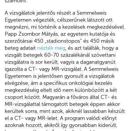
számolni.
A vizsgálatok jelentős részét a Semmelweis
Egyetemen végezték, célszerűnek látszott ott
megnézni, mi történik a kezelések megkezdésével.
Papp Zsombor Mátyás, az egyetem kutatója és
szerzőtársai 450 „stadionstopos” és 450 másik
beteg adatait
nézték meg
, és azt találták, hogy a
vizsgált betegek 60-70 százalékánál szövettani
vizsgálatra is sor került, vagyis a daganatgyanút
igazolta a CT- vagy MR-vizsgálat. A Semmelweis
Egyetemen is jelentősen gyorsult a vizsgálatok
elvégzése, ám a specifikus onkológiai kezelés
megkezdéséig eltelt idő nem különbözött a két
csoport között. Magyarán a főváros által CT- és
MR-vizsgálattal támogatott betegek éppen akkor
kerültek sorra, mint azok, akiknél lassabban készült
el a CT- vagy MR-lelet. A program valódi előnyt
azoknak hozott, akikről így gyorsabban kiderült,