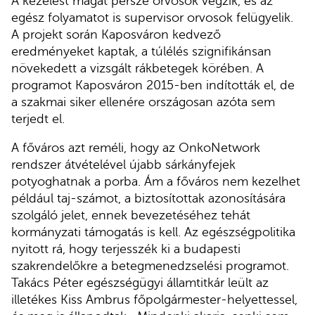
A kezelést magát persze orvosok végzik, és az
egész folyamatot is supervisor orvosok felügyelik.
A projekt során Kaposváron kedvező
eredményeket kaptak, a túlélés szignifikánsan
növekedett a vizsgált rákbetegek körében. A
programot Kaposváron 2015-ben indították el, de
a szakmai siker ellenére országosan azóta sem
terjedt el.
A főváros azt reméli, hogy az OnkoNetwork
rendszer átvételével újabb sárkányfejek
potyoghatnak a porba. Ám a főváros nem kezelhet
például taj-számot, a biztosítottak azonosítására
szolgáló jelet, ennek bevezetéséhez tehát
kormányzati támogatás is kell. Az egészségpolitika
nyitott rá, hogy terjesszék ki a budapesti
szakrendelőkre a betegmenedzselési programot.
Takács Péter egészségügyi államtitkár leült az
illetékes Kiss Ambrus főpolgármester-helyettessel,