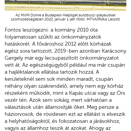
Az MVM Dome a Budapest-Népliget autóbusz-pályaudvar
szomszédságában 2022. január 1-jén (fotó: MTVA/Róka László)
Fontos leszögezni: a kormány 2010 óta
folyamatosan szűkíti az önkormányzatok
hatáskörét. A fővároshoz 2012 előtt kórházak
egész sora tartozott, 2019-ben azonban Karácsony
Gergely már egy lecsupaszított önkormányzatot
vett át. Az egészségügyből például ma már csupán
a hajléktalanok ellátása tartozik hozzá. A
kerületeknél sem sok minden maradt, csupán
néhány olyan szakrendelő, amely nem egy kórház
részeként működik, mint a Kapás utcai vagy az Örs
vezér téri. Azok sem sokáig, mert várhatóan a
választások után államosítják őket. Meg persze a
háziorvosok, de rövidesen ezt az ellátást is elveszik
a helyhatóságoktól, és fokozatosan a járásokhoz,
vagyis az államhoz teszik át azokat. Ahogy az