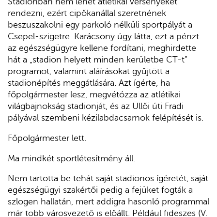
Stadionban nem lehet atlétikai versenyeket
rendezni, ezért cipőkanállal szeretnének
beszuszakolni egy parkoló nélküli sportpályát a
Csepel-szigetre. Karácsony úgy látta, ezt a pénzt
az egészségügyre kellene fordítani, meghirdette
hát a „stadion helyett minden kerületbe CT-t”
programot, valamint aláírásokat gyűjtött a
stadionépítés meggátlására. Azt ígérte, ha
főpolgármester lesz, megvétózza az atlétikai
világbajnokság stadionját, és az Üllői úti Fradi
pályával szembeni kézilabdacsarnok felépítését is.
Főpolgármester lett.
Ma mindkét sportlétesítmény áll.
Nem tartotta be tehát saját stadionos ígéretét, saját
egészségügyi szakértői pedig a fejüket fogták a
szlogen hallatán, mert addigra hasonló programmal
már több városvezető is előállt. Például fideszes (V.