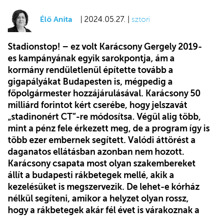
Élő Anita
| 2024.05.27. |
sztori
Stadionstop! – ez volt Karácsony Gergely 2019-
es kampányának egyik sarokpontja, ám a
kormány rendületlenül építette tovább a
gigapályákat Budapesten is, mégpedig a
főpolgármester hozzájárulásával. Karácsony 50
milliárd forintot kért cserébe, hogy jelszavát
„stadinonért CT
”
-re módosítsa. Végül alig több,
mint a pénz fele érkezett meg, de a program így is
több ezer embernek segített. Valódi áttörést a
daganatos ellátásban azonban nem hozott.
Karácsony csapata most olyan szakembereket
állít a budapesti rákbetegek mellé, akik a
kezelésüket is megszervezik. De lehet-e kórház
nélkül segíteni, amikor a helyzet olyan rossz,
hogy a rákbetegek akár fél évet is várakoznak a