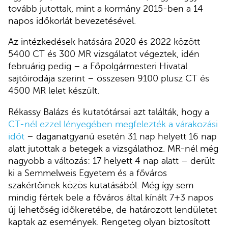
tovább jutottak, mint a kormány 2015-ben a 14
napos időkorlát bevezetésével.
Az intézkedések hatására 2020 és 2022 között
5400 CT és 300 MR vizsgálatot végeztek, idén
februárig pedig – a Főpolgármesteri Hivatal
sajtóirodája szerint – összesen 9100 plusz CT és
4500 MR lelet készült.
Rékassy Balázs és kutatótársai azt találták, hogy a
CT-nél ezzel lényegében megfelezték a várakozási
időt
– daganatgyanú esetén 31 nap helyett 16 nap
alatt jutottak a betegek a vizsgálathoz. MR-nél még
nagyobb a változás: 17 helyett 4 nap alatt – derült
ki a Semmelweis Egyetem és a főváros
szakértőinek közös kutatásából. Még így sem
mindig fértek bele a főváros által kínált 7+3 napos
új lehetőség időkeretébe, de határozott lendületet
kaptak az események. Rengeteg olyan biztosított