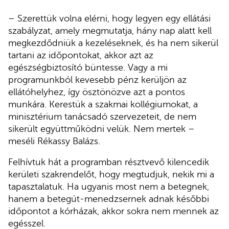
– Szerettük volna elérni, hogy legyen egy ellátási
szabályzat, amely megmutatja, hány nap alatt kell
megkezdődniük a kezeléseknek, és ha nem sikerül
tartani az időpontokat, akkor azt az
egészségbiztosító büntesse. Vagy a mi
programunkból kevesebb pénz kerüljön az
ellátóhelyhez, így ösztönözve azt a pontos
munkára. Kerestük a szakmai kollégiumokat, a
minisztérium tanácsadó szervezeteit, de nem
sikerült együttműködni velük. Nem mertek –
meséli Rékassy Balázs.
Felhívtuk hát a programban résztvevő kilencedik
kerületi szakrendelőt, hogy megtudjuk, nekik mi a
tapasztalatuk. Ha ugyanis most nem a betegnek,
hanem a betegút-menedzsernek adnak későbbi
időpontot a kórházak, akkor sokra nem mennek az
egésszel.