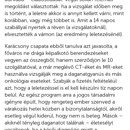
megoldást választottak: ha a vizsgálat időben meg
is történt, a leletre akkor is annyit kellett várni, mint
korábban, vagy még többet is. Amit a 14 napos
szabállyal nyertek a réven (a vizsgálatoknál),
elvesztették a vámon (az eredmény leletezésénél).
Karácsony csapata ebből tanulva azt javasolta, a
főváros ne drága képalkotó berendezéseket
vegyen az összegből, hanem szerződjön le 10
szolgáltatóval, a már meglévő CT-éket és MR-eket
használva vizsgálják meg a daganatgyanús és más
onkológiai eseteket. Szabják a fizetés feltételéül
azt, hogy a leletezéssel is el kell készülni tíz napon
belül. Az egész program arra a jogos társadalmi
igényre épült, hogy rengeteg ember szenved a
várakozás hetei közben a bizonytalanságtól, akiről
esetleg végül kiderül, hogy nem is beteg. Mások –
akiknél tényleg daganatot találnak – életesélyt
veszítenek, ha a késői diagnózis miatt a