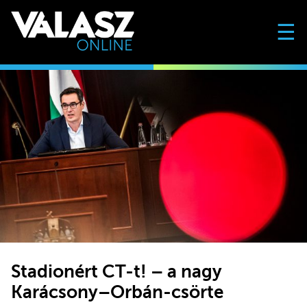
☰
Stadionért CT-t! – a nagy
Karácsony–Orbán-csörte