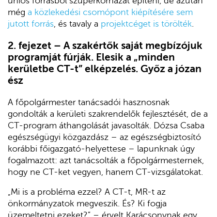
uniós forrásból szuperkórházat építeni, de azután
még
a közlekedési csomópont kiépítésére sem
jutott forrás
, és tavaly a
projektcéget is törölték
.
2. fejezet – A szakértők saját megbízójuk
programját fúrják. Elesik a „minden
kerületbe CT-t” elképzelés. Győz a józan
ész
A főpolgármester tanácsadói hasznosnak
gondolták a kerületi szakrendelők fejlesztését, de a
CT-program áthangolását javasolták. Dózsa Csaba
egészségügyi közgazdász – az egészségbiztosító
korábbi főigazgató-helyettese – lapunknak úgy
fogalmazott: azt tanácsolták a főpolgármesternek,
hogy ne CT-ket vegyen, hanem CT-vizsgálatokat.
„Mi is a probléma ezzel? A CT-t, MR-t az
önkormányzatok megveszik. És? Ki fogja
üzemeltetni ezeket?” – érvelt Karácsonynak egy