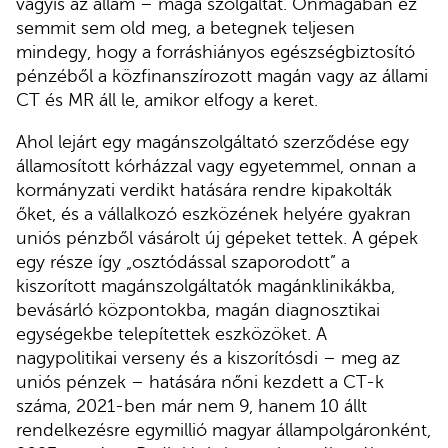
vagyis az állam – maga szolgáltat. Önmagában ez
semmit sem old meg, a betegnek teljesen
mindegy, hogy a forráshiányos egészségbiztosító
pénzéből a közfinanszírozott magán vagy az állami
CT és MR áll le, amikor elfogy a keret.
Ahol lejárt egy magánszolgáltató szerződése egy
államosított kórházzal vagy egyetemmel, onnan a
kormányzati verdikt hatására rendre kipakolták
őket, és a vállalkozó eszközének helyére gyakran
uniós pénzből vásárolt új gépeket tettek. A gépek
egy része így „osztódással szaporodott” a
kiszorított magánszolgáltatók magánklinikákba,
bevásárló központokba, magán diagnosztikai
egységekbe telepítettek eszközöket. A
nagypolitikai verseny és a kiszorítósdi – meg az
uniós pénzek – hatására nőni kezdett a CT-k
száma, 2021-ben már nem 9, hanem 10 állt
rendelkezésre egymillió magyar állampolgáronként,