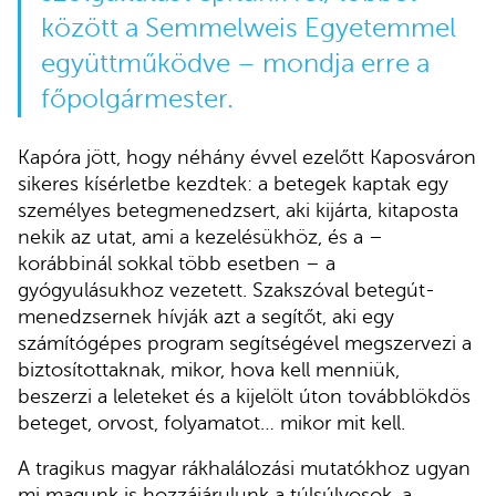
között a Semmelweis Egyetemmel
együttműködve – mondja erre a
főpolgármester.
Kapóra jött, hogy néhány évvel ezelőtt Kaposváron
sikeres kísérletbe kezdtek: a betegek kaptak egy
személyes betegmenedzsert, aki kijárta, kitaposta
nekik az utat, ami a kezelésükhöz, és a –
korábbinál sokkal több esetben – a
gyógyulásukhoz vezetett. Szakszóval betegút-
menedzsernek hívják azt a segítőt, aki egy
számítógépes program segítségével megszervezi a
biztosítottaknak, mikor, hova kell menniük,
beszerzi a leleteket és a kijelölt úton továbblökdös
beteget, orvost, folyamatot… mikor mit kell.
A tragikus magyar rákhalálozási mutatókhoz ugyan
mi magunk is hozzájárulunk a túlsúlyosok, a