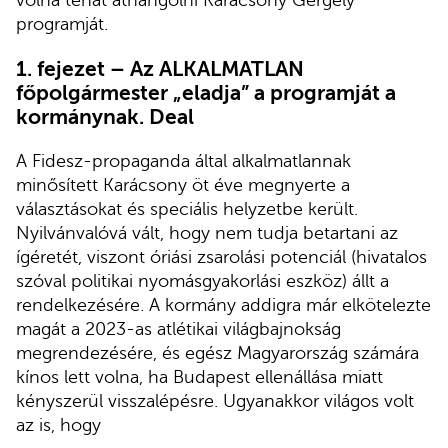
volna tehát áthangolni Karácsony Gergely
programját.
1. fejezet – Az ALKALMATLAN
főpolgármester „eladja” a programját a
kormánynak. Deal
A Fidesz-propaganda által alkalmatlannak
minősített Karácsony öt éve megnyerte a
választásokat és speciális helyzetbe került.
Nyilvánvalóvá vált, hogy nem tudja betartani az
ígéretét, viszont óriási zsarolási potenciál (hivatalos
szóval politikai nyomásgyakorlási eszköz) állt a
rendelkezésére. A kormány addigra már elkötelezte
magát a 2023-as atlétikai világbajnokság
megrendezésére, és egész Magyarország számára
kínos lett volna, ha Budapest ellenállása miatt
kényszerül visszalépésre. Ugyanakkor világos volt
az is, hogy