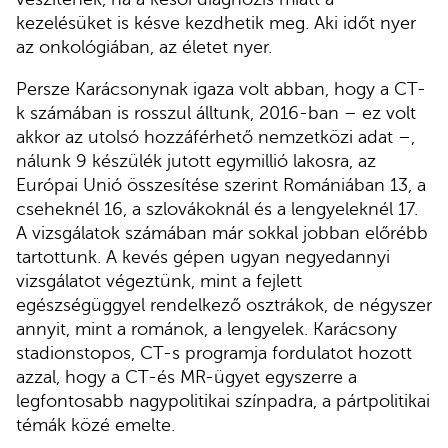
kezelésüket is késve kezdhetik meg. Aki időt nyer
az onkológiában, az életet nyer.
Persze Karácsonynak igaza volt abban, hogy a CT-
k számában is rosszul álltunk, 2016-ban – ez volt
akkor az utolsó hozzáférhető nemzetközi adat –,
nálunk 9 készülék jutott egymillió lakosra, az
Európai Unió összesítése szerint Romániában 13, a
cseheknél 16, a szlovákoknál és a lengyeleknél 17.
A vizsgálatok számában már sokkal jobban előrébb
tartottunk. A kevés gépen ugyan negyedannyi
vizsgálatot végeztünk, mint a fejlett
egészségüggyel rendelkező osztrákok, de négyszer
annyit, mint a románok, a lengyelek. Karácsony
stadionstopos, CT-s programja fordulatot hozott
azzal, hogy a CT-és MR-ügyet egyszerre a
legfontosabb nagypolitikai színpadra, a pártpolitikai
témák közé emelte.