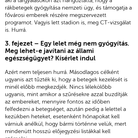
aki a tárgyalásokon azt hangoztatta, hogy a
rákbetegek gyógyítása nemzeti ügy, és támogatja a
fővárosi emberek részére megszervezett
programot. Vagyis lett stadion is, meg CT-vizsgálat
is. Hurrá.
3. fejezet – Egy lelet még nem gyógyítás.
Meg lehet-e javítani az állami
egészségügyet? Kísérlet indul
Azért nem teljesen hurrá. Másodlagos célként
ugyanis azt tűzték ki, hogy a betegek kezelését is
minél előbb megkezdjék. Nincs lélekölőbb
ugyanis, mint amikor a szűrésekre azzal buzdítják
az embereket, mennyire fontos az időben
felfedezni a betegséget, azután pedig a lelettel a
kezükben heteket, esetenként hónapokat kell
várniuk anélkül, hogy bármi történne velük, mert
mindenütt hosszú előjegyzési listákkal kell