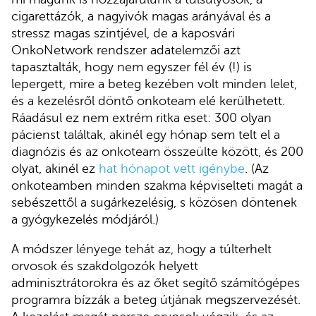
cigarettázók, a nagyivók magas arányával és a
stressz magas szintjével, de a kaposvári
OnkoNetwork rendszer adatelemzői azt
tapasztalták, hogy nem egyszer fél év (!) is
lepergett, mire a beteg kezében volt minden lelet,
és a kezelésről döntő onkoteam elé kerülhetett.
Ráadásul ez nem extrém ritka eset: 300 olyan
pácienst találtak, akinél egy hónap sem telt el a
diagnózis és az onkoteam összeülte között, és 200
olyat, akinél ez
hat hónapot vett igénybe
. (Az
onkoteamben minden szakma képviselteti magát a
sebészettől a sugárkezelésig, s közösen döntenek
a gyógykezelés módjáról.)
A módszer lényege tehát az, hogy a túlterhelt
orvosok és szakdolgozók helyett
adminisztrátorokra és az őket segítő számítógépes
programra bízzák a beteg útjának megszervezését.