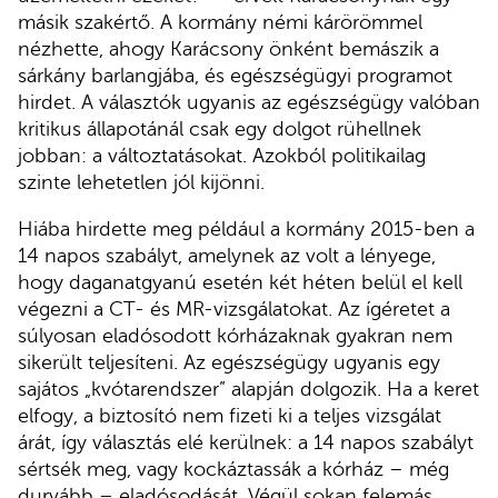
másik szakértő. A kormány némi kárörömmel
nézhette, ahogy Karácsony önként bemászik a
sárkány barlangjába, és egészségügyi programot
hirdet. A választók ugyanis az egészségügy valóban
kritikus állapotánál csak egy dolgot rühellnek
jobban: a változtatásokat. Azokból politikailag
szinte lehetetlen jól kijönni.
Hiába hirdette meg például a kormány 2015-ben a
14 napos szabályt, amelynek az volt a lényege,
hogy daganatgyanú esetén két héten belül el kell
végezni a CT- és MR-vizsgálatokat. Az ígéretet a
súlyosan eladósodott kórházaknak gyakran nem
sikerült teljesíteni. Az egészségügy ugyanis egy
sajátos „kvótarendszer” alapján dolgozik. Ha a keret
elfogy, a biztosító nem fizeti ki a teljes vizsgálat
árát, így választás elé kerülnek: a 14 napos szabályt
sértsék meg, vagy kockáztassák a kórház – még
durvább – eladósodását. Végül sokan felemás