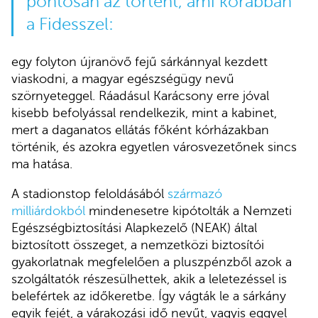
pontosan az történt, ami korábban
a Fidesszel:
egy folyton újranövő fejű sárkánnyal kezdett
viaskodni, a magyar egészségügy nevű
szörnyeteggel. Ráadásul Karácsony erre jóval
kisebb befolyással rendelkezik, mint a kabinet,
mert a daganatos ellátás főként kórházakban
történik, és azokra egyetlen városvezetőnek sincs
ma hatása.
A stadionstop feloldásából
származó
milliárdokból
mindenesetre kipótolták a Nemzeti
Egészségbiztosítási Alapkezelő (NEAK) által
biztosított összeget, a nemzetközi biztosítói
gyakorlatnak megfelelően a pluszpénzből azok a
szolgáltatók részesülhettek, akik a leletezéssel is
belefértek az időkeretbe. Így vágták le a sárkány
egyik fejét, a várakozási idő nevűt, vagyis eggyel