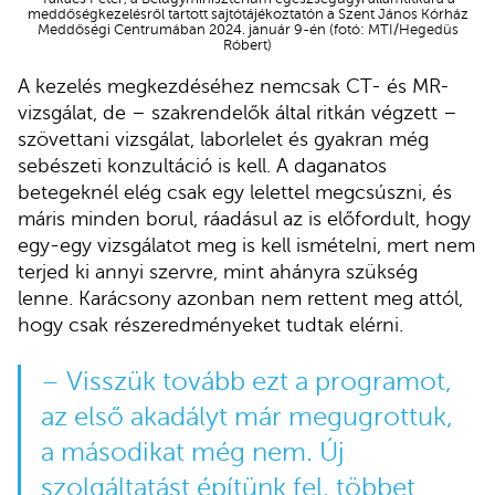
meddőségkezelésről tartott sajtótájékoztatón a Szent János Kórház
Meddőségi Centrumában 2024. január 9-én (fotó: MTI/Hegedüs
Róbert)
A kezelés megkezdéséhez nemcsak CT- és MR-
vizsgálat, de – szakrendelők által ritkán végzett –
szövettani vizsgálat, laborlelet és gyakran még
sebészeti konzultáció is kell. A daganatos
betegeknél elég csak egy lelettel megcsúszni, és
máris minden borul, ráadásul az is előfordult, hogy
egy-egy vizsgálatot meg is kell ismételni, mert nem
terjed ki annyi szervre, mint ahányra szükség
lenne. Karácsony azonban nem rettent meg attól,
hogy csak részeredményeket tudtak elérni.
– Visszük tovább ezt a programot,
az első akadályt már megugrottuk,
a másodikat még nem. Új
szolgáltatást építünk fel, többet