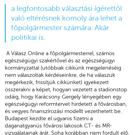
a legfontosabb választási ígérettől
való eltérésnek komoly ára lehet a
főpolgármester számára. Akár
politikai is.
A Válasz Online a főpolgármesterrel, számos
egészségügyi szakértővel és az egészségügyi
kormányzattal (utóbbiak cikkünk megjelenéséig
nem válaszoltak kérdéseinkre, de ha válaszuk
megérkezik, frissítjük cikkünket) igyekezett
összerakni a képet, hogyan vezetett a stadionstop
odáig, hogy Karácsony Gergely lényegében egy
egészségügyi reformtervet hirdetett a fővárosban,
és vegyes finanszírozási modellt vezethetett be.
Budapest kezdte el ugyanis fizetni a
daganatgyanús fővárosi lakosok CT- és MR-
vizsgálatainak árát. Soha korábban nem fordult elő,