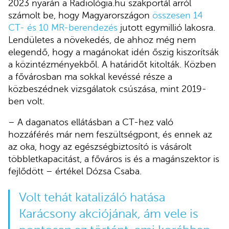
2023 nyarán a Radiológia.hu szakportál arról
számolt be, hogy Magyarországon
összesen 14
CT- és 10 MR-berendezés
jutott egymillió lakosra.
Lendületes a növekedés, de ahhoz még nem
elegendő, hogy a magánokat idén őszig kiszorítsák
a közintézményekből. A határidőt kitolták. Közben
a fővárosban ma sokkal kevéssé része a
közbeszédnek vizsgálatok csúszása, mint 2019-
ben volt.
– A daganatos ellátásban a CT-hez való
hozzáférés már nem feszültségpont, és ennek az
az oka, hogy az egészségbiztosító is vásárolt
többletkapacitást, a főváros is és a magánszektor is
fejlődött – értékel Dózsa Csaba.
Volt tehát katalizáló hatása
Karácsony akciójának, ám vele is