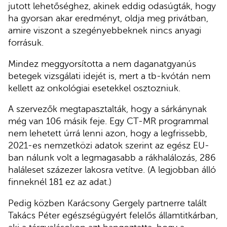
jutott lehetőséghez, akinek eddig odasúgták, hogy
ha gyorsan akar eredményt, oldja meg privátban,
amire viszont a szegényebbeknek nincs anyagi
forrásuk.
Mindez meggyorsította a nem daganatgyanús
betegek vizsgálati idejét is, mert a tb-kvótán nem
kellett az onkológiai esetekkel osztozniuk.
A szervezők megtapasztalták, hogy a sárkánynak
még van 106 másik feje. Egy CT-MR programmal
nem lehetett úrrá lenni azon, hogy a legfrissebb,
2021-es nemzetközi adatok szerint az egész EU-
ban nálunk volt a legmagasabb a rákhalálozás, 286
haláleset százezer lakosra vetítve. (A legjobban álló
finneknél 181 ez az adat.)
Pedig közben Karácsony Gergely partnerre talált
Takács Péter egészségügyért felelős államtitkárban,