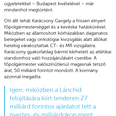
ügyeletekkel – Budapest kivételével – már
mindenhol megtörtént.
Ott állt tehát Karácsony Gergely a frissen elnyert
főpolgármesterséggel és a kevéske hatáskörével.
Miközben az államosított kórházakban daganatos
betegeket vagy onkológiai kivizsgálás alatt állókat
hetekig várakoztattak CT- és MR vizsgálatra.
Karácsony gyakorlatilag bármit kérhetett az atlétikai
standionhoz való hozzájárulásért cserébe. A
főpolgármester valószínűtlenül magasnak tetsző
árat, 50 milliárd forintot mondott. A kormány
azonnal megadta.
Igen: miközben a Lánchíd
felújítására kiírt tenderen 27
milliárd forintos ajánlatot tett a
nyertes, és milliárdokon ment