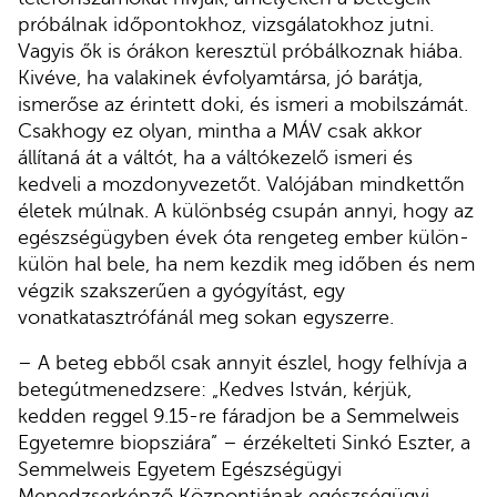
próbálnak időpontokhoz, vizsgálatokhoz jutni.
Vagyis ők is órákon keresztül próbálkoznak hiába.
Kivéve, ha valakinek évfolyamtársa, jó barátja,
ismerőse az érintett doki, és ismeri a mobilszámát.
Csakhogy ez olyan, mintha a MÁV csak akkor
állítaná át a váltót, ha a váltókezelő ismeri és
kedveli a mozdonyvezetőt. Valójában mindkettőn
életek múlnak. A különbség csupán annyi, hogy az
egészségügyben évek óta rengeteg ember külön-
külön hal bele, ha nem kezdik meg időben és nem
végzik szakszerűen a gyógyítást, egy
vonatkatasztrófánál meg sokan egyszerre.
– A beteg ebből csak annyit észlel, hogy felhívja a
betegútmenedzsere: „Kedves István, kérjük,
kedden reggel 9.15-re fáradjon be a Semmelweis
Egyetemre biopsziára” – érzékelteti Sinkó Eszter, a
Semmelweis Egyetem Egészségügyi
Menedzserképző Központjának egészségügyi