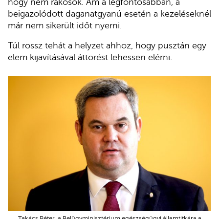
hogy nem rákosok. Ám a legfontosabban, a
beigazolódott daganatgyanú esetén a kezeléseknél
már nem sikerült időt nyerni.
Túl rossz tehát a helyzet ahhoz, hogy pusztán egy
elem kijavításával áttörést lehessen elérni.
Takács Péter, a Belügyminisztérium egészségügyi államtitkára a