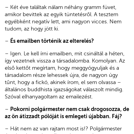
– Két éve találtak nálam néhány gramm füvet,
amikor bevittek az egyik tüntetésről. A tesztem
egyébként negatív lett, ami nagyon vicces. Nem
tudom, az hogy jött ki.
–
És emailben történik az elterelés?
– Igen. Le kell írni emailben, mit csináltál a héten,
így vezetnek vissza a társadalomba. Komolyan. Az
első kettőt megírtam, hogy meggyógyuljak és a
társadalom része lehessek újra, de nagyon úgy
tűnt, hogy a fickó, akinek írom, el sem olvassa –
általános buddhista igazságokat válaszolt mindig.
Szóval elhanyagoltam az emailezést.
–
Pokorni polgármester nem csak drogosozza, de
az ön átizzadt pólóját is emlegeti újabban. Fáj?
– Hát nem az van rajtam most is!? Polgármester