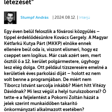
létezését”
Stumpf András
| 2024.08.12. |
Interjú
Egy éven belül feloszlik a fővárosi közgyűlés –
tippel érdeklődésünkre Kovács Gergely. A Magyar
Kétfarkú Kutya Párt (MKKP) elnöke ennek
ellenére beül oda is, viszont elismeri, hogy ez
cseppet sem logikus. Már csak azért sem, mert
ősztől ő a 12. kerület polgármestere, úgyhogy
lesz elég dolga. Ott például tízszeresére emelné a
kerületiek éves parkolási díját – holott ez nem
volt benne a programjában. De miért nem
Tiborcz Istvánt sarcolja inkább? Miért hitt Vitézy
Dávidnak? Mi lesz végül a helyi turulszoborral? Ő
tette-e a feljelentést a Pokorni Zoltán házát a
jelek szerint munkaidőben takarító
önkormányzati alkalmazott esetében?