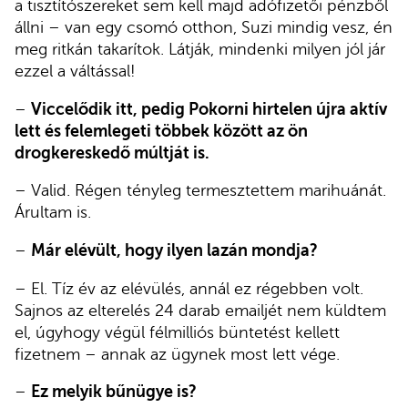
a tisztítószereket sem kell majd adófizetői pénzből
állni – van egy csomó otthon, Suzi mindig vesz, én
meg ritkán takarítok. Látják, mindenki milyen jól jár
ezzel a váltással!
–
Viccelődik itt, pedig Pokorni hirtelen újra aktív
lett és felemlegeti többek között az ön
drogkereskedő múltját is.
– Valid. Régen tényleg termesztettem marihuánát.
Árultam is.
–
Már elévült, hogy ilyen lazán mondja?
– El. Tíz év az elévülés, annál ez régebben volt.
Sajnos az elterelés 24 darab emailjét nem küldtem
el, úgyhogy végül félmilliós büntetést kellett
fizetnem – annak az ügynek most lett vége.
–
Ez melyik bűnügye is?