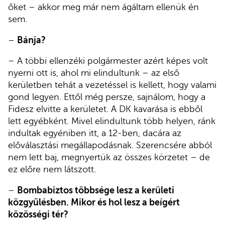
őket – akkor meg már nem ágáltam ellenük én
sem.
–
Bánja?
– A többi ellenzéki polgármester azért képes volt
nyerni ott is, ahol mi elindultunk – az első
kerületben tehát a vezetéssel is kellett, hogy valami
gond legyen. Ettől még persze, sajnálom, hogy a
Fidesz elvitte a kerületet. A DK kavarása is ebből
lett egyébként. Mivel elindultunk több helyen, ránk
indultak egyéniben itt, a 12-ben, dacára az
előválasztási megállapodásnak. Szerencsére abból
nem lett baj, megnyertük az összes körzetet – de
ez előre nem látszott.
–
Bombabiztos többsége lesz a kerületi
közgyűlésben. Mikor és hol lesz a beígért
közösségi tér?