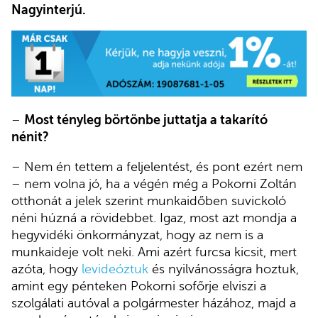
Nagyinterjú.
–
Most tényleg börtönbe juttatja a takarító
nénit?
– Nem én tettem a feljelentést, és pont ezért nem
– nem volna jó, ha a végén még a Pokorni Zoltán
otthonát a jelek szerint munkaidőben suvickoló
néni húzná a rövidebbet. Igaz, most azt mondja a
hegyvidéki önkormányzat, hogy az nem is a
munkaideje volt neki. Ami azért furcsa kicsit, mert
azóta, hogy
levideóztuk
és nyilvánosságra hoztuk,
amint egy pénteken Pokorni sofőrje elviszi a
szolgálati autóval a polgármester házához, majd a