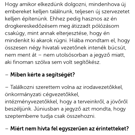
Hogy amikor elkezdünk dolgozni, mindenhova új
embereket kelljen találnunk, teljesen új szervezetet
kelljen építenünk. Ehhez pedig hasznos az én
drogkereskedőzésem meg átizzadt pólózásom
csakúgy, mint annak elterjesztése, hogy én
mindenkit ki akarok rúgni. Hiába mondtam el, hogy
összesen négy hivatali vezetőnek intenék búcsút,
nem ment át – nem utolsósorban a jegyző miatt,
aki finoman szólva sem volt segítőkész.
–
Miben kérte a segítségét?
– Találkozni szerettem volna az irodavezetőkkel,
önkormányzati cégvezetőkkel,
intézményvezetőkkel, hogy a terveinkről, a jövőről
beszéljünk. Júniusban a jegyző azt mondta, hogy
szeptemberre tudja csak összehozni.
–
Miért nem hívta fel egyszerűen az érintetteket?