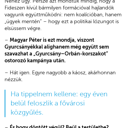
Nehéz ügy. Persze azt mondtuk mindig, hogy a
Fideszen kívül bármilyen formációval hajlandók
vagyunk együttműködni: nem koalícióban, hanem
„ügyek mentén” – hogy ezt a politikai lózungot is
elsüssem végre.
–
Magyar Péter is ezt mondja, viszont
Gyurcsányékkal alighanem még együtt sem
szavazhat a „Gyurcsány–Orbán-korszakot”
ostorozó kampánya után.
– Hát igen. Egyre nagyobb a káosz, akárhonnan
nézzük.
Ha tippelnem kellene: egy éven
belül feloszlik a fővárosi
közgyűlés.
–
És hogy döntött végül? Beül a testületbe?