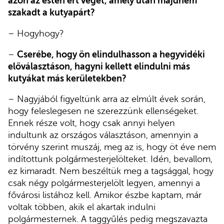
azon az estén ért véget, amely után majdnem
szakadt a kutyapárt?
– Hogyhogy?
–
Cserébe, hogy ön elindulhasson a hegyvidéki
előválasztáson, hagyni kellett elindulni más
kutyákat más kerületekben?
– Nagyjából figyeltünk arra az elmúlt évek során,
hogy feleslegesen ne szerezzünk ellenségeket.
Ennek része volt, hogy csak annyi helyen
indultunk az országos választáson, amennyin a
törvény szerint muszáj, meg az is, hogy öt éve nem
indítottunk polgármesterjelölteket. Idén, bevallom,
ez kimaradt. Nem beszéltük meg a tagsággal, hogy
csak négy polgármesterjelölt legyen, amennyi a
fővárosi listához kell. Amikor észbe kaptam, már
voltak többen, akik el akartak indulni
polgármesternek. A taggyűlés pedig megszavazta