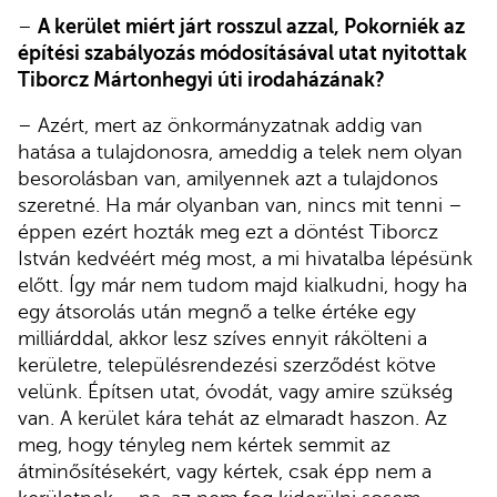
–
A kerület miért járt rosszul azzal, Pokorniék az
építési szabályozás módosításával utat nyitottak
Tiborcz Mártonhegyi úti irodaházának?
– Azért, mert az önkormányzatnak addig van
hatása a tulajdonosra, ameddig a telek nem olyan
besorolásban van, amilyennek azt a tulajdonos
szeretné. Ha már olyanban van, nincs mit tenni –
éppen ezért hozták meg ezt a döntést Tiborcz
István kedvéért még most, a mi hivatalba lépésünk
előtt. Így már nem tudom majd kialkudni, hogy ha
egy átsorolás után megnő a telke értéke egy
milliárddal, akkor lesz szíves ennyit rákölteni a
kerületre, településrendezési szerződést kötve
velünk. Építsen utat, óvodát, vagy amire szükség
van. A kerület kára tehát az elmaradt haszon. Az
meg, hogy tényleg nem kértek semmit az
átminősítésekért, vagy kértek, csak épp nem a