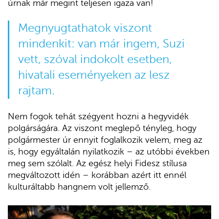
úrnak már megint teljesen igaza van!
Megnyugtathatok viszont
mindenkit: van már ingem, Suzi
vett, szóval indokolt esetben,
hivatali eseményeken az lesz
rajtam.
Nem fogok tehát szégyent hozni a hegyvidék
polgárságára. Az viszont meglepő tényleg, hogy
polgármester úr ennyit foglalkozik velem, meg az
is, hogy egyáltalán nyilatkozik – az utóbbi években
meg sem szólalt. Az egész helyi Fidesz stílusa
megváltozott idén – korábban azért itt ennél
kulturáltabb hangnem volt jellemző.