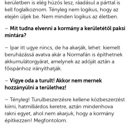
kerületben is elég húzós lesz, ráadásul a párttal is
kell foglalkoznom. Tényleg nem logikus, hogy az
elején üljek be. Nem minden logikus az életben.
–
Mit tudna elvenni a kormány a kerületétől paksi
mintára?
– Ipar itt ugye nincs, de ha akarják, lehet: kiemelt
beruházássá avatva akár a Normafán is építhetnek
akkumulátorgyárat, amelynek az adóját aztán a
főispánhoz irányíthatják.
–
Vigye oda a turult! Akkor nem mernek
hozzányúlni a területhez!
– Tényleg! Turulbeszerzésre kellene közbeszerzést
kiírni, hatmilliárdos keretre, aztán mindenhova
rakni egyet, ahol nem akarjuk, hogy a kormány
építkezzen! Megfontolom.