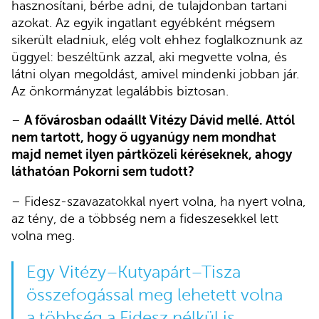
hasznosítani, bérbe adni, de tulajdonban tartani
azokat. Az egyik ingatlant egyébként mégsem
sikerült eladniuk, elég volt ehhez foglalkoznunk az
üggyel: beszéltünk azzal, aki megvette volna, és
látni olyan megoldást, amivel mindenki jobban jár.
Az önkormányzat legalábbis biztosan.
–
A fővárosban odaállt Vitézy Dávid mellé. Attól
nem tartott, hogy ő ugyanúgy nem mondhat
majd nemet ilyen pártközeli kéréseknek, ahogy
láthatóan Pokorni sem tudott?
– Fidesz-szavazatokkal nyert volna, ha nyert volna,
az tény, de a többség nem a fideszesekkel lett
volna meg.
Egy Vitézy–Kutyapárt–Tisza
összefogással meg lehetett volna
a többség a Fidesz nélkül is,