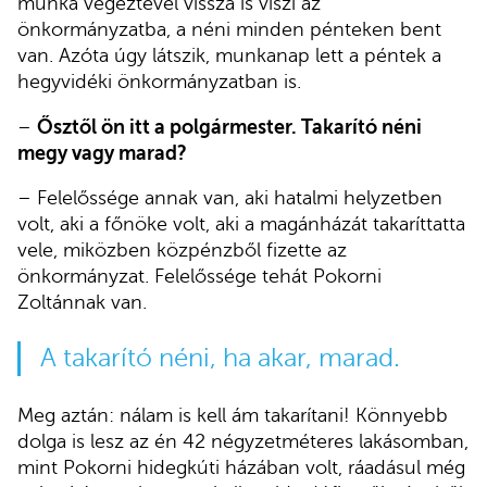
munka végeztével vissza is viszi az
önkormányzatba, a néni minden pénteken bent
van. Azóta úgy látszik, munkanap lett a péntek a
hegyvidéki önkormányzatban is.
–
Ősztől ön itt a polgármester. Takarító néni
megy vagy marad?
– Felelőssége annak van, aki hatalmi helyzetben
volt, aki a főnöke volt, aki a magánházát takaríttatta
vele, miközben közpénzből fizette az
önkormányzat. Felelőssége tehát Pokorni
Zoltánnak van.
A takarító néni, ha akar, marad.
Meg aztán: nálam is kell ám takarítani! Könnyebb
dolga is lesz az én 42 négyzetméteres lakásomban,
mint Pokorni hidegkúti házában volt, ráadásul még