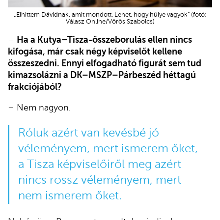
„Elhittem Dávidnak, amit mondott. Lehet, hogy hülye vagyok” (fotó:
Válasz Online/Vörös Szabolcs)
–
Ha a Kutya–Tisza-összeborulás ellen nincs
kifogása, már csak négy képviselőt kellene
összeszedni. Ennyi elfogadható figurát sem tud
kimazsolázni a DK–MSZP–Párbeszéd héttagú
frakciójából?
– Nem nagyon.
Róluk azért van kevésbé jó
véleményem, mert ismerem őket,
a Tisza képviselőiről meg azért
nincs rossz véleményem, mert
nem ismerem őket.