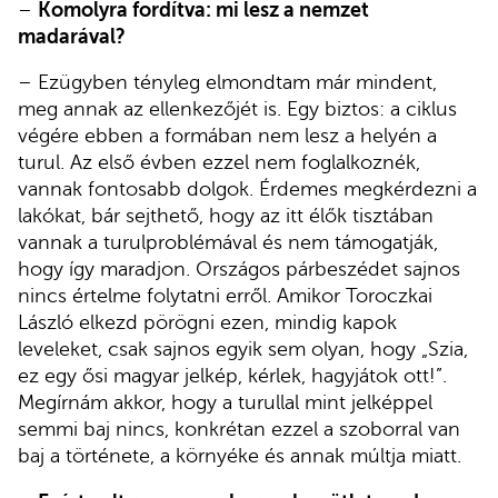
–
Komolyra fordítva: mi lesz a nemzet
madarával?
– Ezügyben tényleg elmondtam már mindent,
meg annak az ellenkezőjét is. Egy biztos: a ciklus
végére ebben a formában nem lesz a helyén a
turul. Az első évben ezzel nem foglalkoznék,
vannak fontosabb dolgok. Érdemes megkérdezni a
lakókat, bár sejthető, hogy az itt élők tisztában
vannak a turulproblémával és nem támogatják,
hogy így maradjon. Országos párbeszédet sajnos
nincs értelme folytatni erről. Amikor Toroczkai
László elkezd pörögni ezen, mindig kapok
leveleket, csak sajnos egyik sem olyan, hogy „Szia,
ez egy ősi magyar jelkép, kérlek, hagyjátok ott!”.
Megírnám akkor, hogy a turullal mint jelképpel
semmi baj nincs, konkrétan ezzel a szoborral van
baj a története, a környéke és annak múltja miatt.