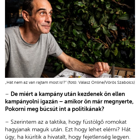
„Hát nem az van rajtam most is!?” (fotó: Válasz Online/Vörös Szabolcs)
–
De miért a kampány után kezdenek ön ellen
kampányolni igazán – amikor ön már megnyerte,
Pokorni meg búcsút int a politikának?
– Szerintem az a taktika, hogy füstölgő romokat
hagyjanak maguk után. Ezt hogy lehet elérni? Hát
úgy, ha kiürítik a hivatalt, hogy fejetlenség legyen.