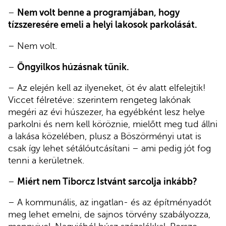
–
Nem volt benne a programjában, hogy
tízszeresére emeli a helyi lakosok parkolását.
– Nem volt.
–
Öngyilkos húzásnak tűnik.
– Az elején kell az ilyeneket, öt év alatt elfelejtik!
Viccet félretéve: szerintem rengeteg lakónak
megéri az évi húszezer, ha egyébként lesz helye
parkolni és nem kell köröznie, mielőtt meg tud állni
a lakása közelében, plusz a Böszörményi utat is
csak így lehet sétálóutcásítani – ami pedig jót fog
tenni a kerületnek.
–
Miért nem Tiborcz Istvánt sarcolja inkább?
– A kommunális, az ingatlan- és az építményadót
meg lehet emelni, de sajnos törvény szabályozza,