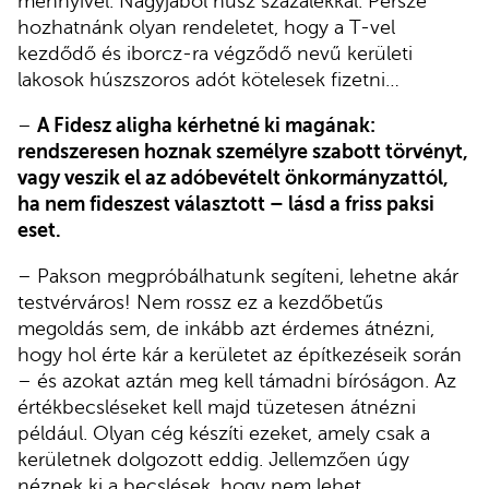
mennyivel. Nagyjából húsz százalékkal. Persze
hozhatnánk olyan rendeletet, hogy a T-vel
kezdődő és iborcz-ra végződő nevű kerületi
lakosok húszszoros adót kötelesek fizetni…
–
A Fidesz aligha kérhetné ki magának:
rendszeresen hoznak személyre szabott törvényt,
vagy veszik el az adóbevételt önkormányzattól,
ha nem fideszest választott – lásd a friss paksi
eset.
– Pakson megpróbálhatunk segíteni, lehetne akár
testvérváros! Nem rossz ez a kezdőbetűs
megoldás sem, de inkább azt érdemes átnézni,
hogy hol érte kár a kerületet az építkezéseik során
– és azokat aztán meg kell támadni bíróságon. Az
értékbecsléseket kell majd tüzetesen átnézni
például. Olyan cég készíti ezeket, amely csak a
kerületnek dolgozott eddig. Jellemzően úgy
néznek ki a becslések, hogy nem lehet