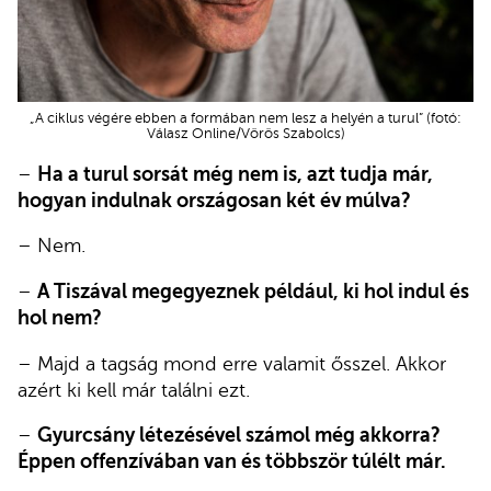
„A ciklus végére ebben a formában nem lesz a helyén a turul” (fotó:
Válasz Online/Vörös Szabolcs)
–
Ha a turul sorsát még nem is, azt tudja már,
hogyan indulnak országosan két év múlva?
– Nem.
–
A Tiszával megegyeznek például, ki hol indul és
hol nem?
– Majd a tagság mond erre valamit ősszel. Akkor
azért ki kell már találni ezt.
–
Gyurcsány létezésével számol még akkorra?
Éppen offenzívában van és többször túlélt már.