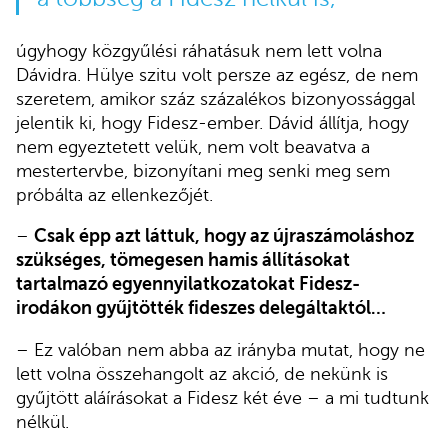
úgyhogy közgyűlési ráhatásuk nem lett volna
Dávidra. Hülye szitu volt persze az egész, de nem
szeretem, amikor száz százalékos bizonyossággal
jelentik ki, hogy Fidesz-ember. Dávid állítja, hogy
nem egyeztetett velük, nem volt beavatva a
mestertervbe, bizonyítani meg senki meg sem
próbálta az ellenkezőjét.
–
Csak épp azt láttuk, hogy az újraszámoláshoz
szükséges, tömegesen hamis állításokat
tartalmazó egyennyilatkozatokat Fidesz-
irodákon gyűjtötték fideszes delegáltaktól…
– Ez valóban nem abba az irányba mutat, hogy ne
lett volna összehangolt az akció, de nekünk is
gyűjtött aláírásokat a Fidesz két éve – a mi tudtunk
nélkül.