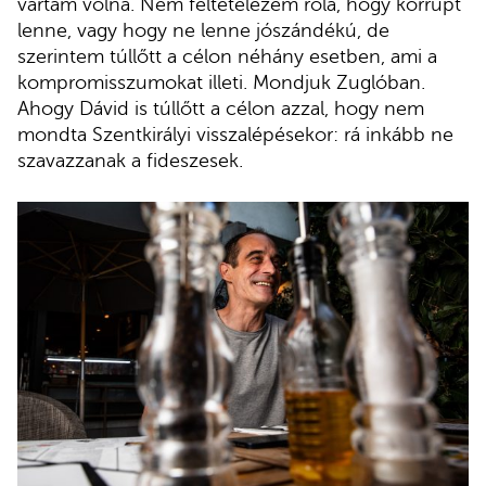
vártam volna. Nem feltételezem róla, hogy korrupt
lenne, vagy hogy ne lenne jószándékú, de
szerintem túllőtt a célon néhány esetben, ami a
kompromisszumokat illeti. Mondjuk Zuglóban.
Ahogy Dávid is túllőtt a célon azzal, hogy nem
mondta Szentkirályi visszalépésekor: rá inkább ne
szavazzanak a fideszesek.