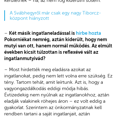
kerületnek – na, az nem fog kiderülni sosem.
A Svábhegyről már csak egy nagy Tiborcz-
központ hiányzott
–
Két másik ingatlaneladással is
hírbe hozta
Pokorniékat nemrég, aztán kiderült, hogy nem
mutyi van ott, hanem normál működés. Az elmúlt
években kicsit túlzottan is reflexévé vált az
ingatlanmutyivád?
– Most hirdették meg eladásra azokat az
ingatlanokat, pedig nem lett volna erre szükség. Ez
tény. Tartom tehát, amit leírtunk. Azt is, hogy a
vagyongazdálkodás eddigi módja hibás.
Évtizedekig nem nyúlnak az ingatlanokhoz, aztán
eladják valakinek röhejes áron – ez volt eddig a
gyakorlat. Szerintem az önkormányzatnak kell
rendben tartani a saját ingatlanjait, aztán