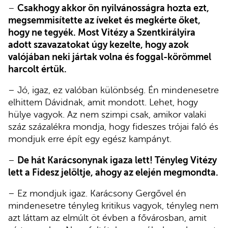
–
Csakhogy akkor ön nyilvánosságra hozta ezt,
megsemmisítette az íveket és megkérte őket,
hogy ne tegyék. Most Vitézy a Szentkirályira
adott szavazatokat úgy kezelte, hogy azok
valójában neki jártak volna és foggal-körömmel
harcolt értük.
– Jó, igaz, ez valóban különbség. Én mindenesetre
elhittem Dávidnak, amit mondott. Lehet, hogy
hülye vagyok. Az nem szimpi csak, amikor valaki
száz százalékra mondja, hogy fideszes trójai faló és
mondjuk erre épít egy egész kampányt.
–
De hát Karácsonynak igaza lett! Tényleg Vitézy
lett a Fidesz jelöltje, ahogy az elején megmondta.
– Ez mondjuk igaz. Karácsony Gergővel én
mindenesetre tényleg kritikus vagyok, tényleg nem
azt láttam az elmúlt öt évben a fővárosban, amit