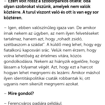
–
Ezért volt rossz a szoborparkos ötlete: oda
olyan szobrokat viszünk, amelyek nem valók
köztérre. A turul viszont való és ott is van egy sor
köztéren.
– Igen, ebben valószínűleg igaza van. De amikor
írnak nekem az ügyben, az nem ilyen felvetéseket
tartalmaz, hanem azt, hogy „rohadt zsidó,
szétbaszom a szádat”. A küldő meg lehet, hogy egy
fiatalkorú kaposvári srác. Velük nem érzem, hogy
volna lehetőség az értelmes vitára, közös
gondolkodásra. Nekem az hiányzik egyelőre, hogy
lássam a folyamat végét. Azt, hogy ezt a harcot
hogyan lehet megnyerni és lezárni. Amikor máshol
ilyen identitáspolitikai csaták robbantak ki, ott
ugyanis nem sikerült megnyerni azokat.
–
Mire gondol?
– Ferencváros padjára például.