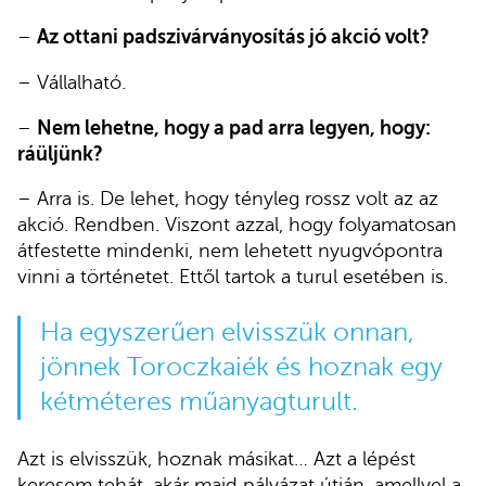
–
Az ottani padszivárványosítás jó akció volt?
– Vállalható.
–
Nem lehetne, hogy a pad arra legyen, hogy:
ráüljünk?
– Arra is. De lehet, hogy tényleg rossz volt az az
akció. Rendben. Viszont azzal, hogy folyamatosan
átfestette mindenki, nem lehetett nyugvópontra
vinni a történetet. Ettől tartok a turul esetében is.
Ha egyszerűen elvisszük onnan,
jönnek Toroczkaiék és hoznak egy
kétméteres műanyagturult.
Azt is elvisszük, hoznak másikat… Azt a lépést
keresem tehát, akár majd pályázat útján, amellyel a