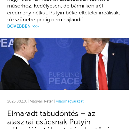
műsorhoz. Kedélyesen, de bármi konkrét
eredmény nélkül. Putyin békefeltételei irreálisak,
tűzszünetre pedig nem hajlandó.
BŐVEBBEN >>>
2025.08.18. | Magyari Péter |
Világmagyarázat
Elmaradt tabudöntés – az
alaszkai csúcsnak Putyin