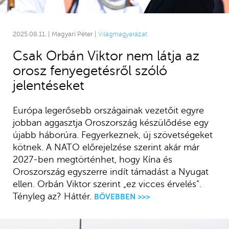
2025.08.11. | Magyari Péter |
Világmagyarázat
Csak Orbán Viktor nem látja az
orosz fenyegetésről szóló
jelentéseket
Európa legerősebb országainak vezetőit egyre
jobban aggasztja Oroszország készülődése egy
újabb háborúra. Fegyerkeznek, új szövetségeket
kötnek. A NATO előrejelzése szerint akár már
2027-ben megtörténhet, hogy Kína és
Oroszország egyszerre indít támadást a Nyugat
ellen. Orbán Viktor szerint „ez vicces érvelés”.
Tényleg az? Háttér.
BŐVEBBEN >>>