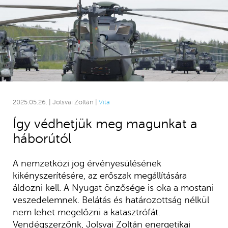
2025.05.26. | Jolsvai Zoltán |
Vita
Így védhetjük meg magunkat a
háborútól
A nemzetközi jog érvényesülésének
kikényszerítésére, az erőszak megállítására
áldozni kell. A Nyugat önzősége is oka a mostani
veszedelemnek. Belátás és határozottság nélkül
nem lehet megelőzni a katasztrófát.
Vendégszerzőnk, Jolsvai Zoltán energetikai