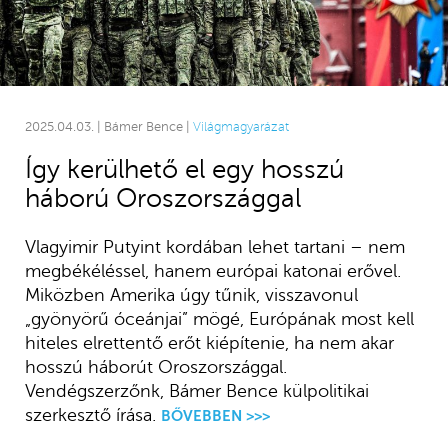
2025.04.03. | Bámer Bence |
Világmagyarázat
Így kerülhető el egy hosszú
háború Oroszországgal
Vlagyimir Putyint kordában lehet tartani – nem
megbékéléssel, hanem európai katonai erővel.
Miközben Amerika úgy tűnik, visszavonul
„gyönyörű óceánjai” mögé, Európának most kell
hiteles elrettentő erőt kiépítenie, ha nem akar
hosszú háborút Oroszországgal.
Vendégszerzőnk, Bámer Bence külpolitikai
szerkesztő írása.
BŐVEBBEN >>>