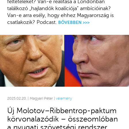
feltételeket? Van-e realitása a Londonban
találkozó „hajlandók koalíciója” ambícióinak?
Van-e arra esély, hogy ehhez Magyarország is
csatlakozik? Podcast.
BŐVEBBEN >>>
2025.02.20. | Magyari Péter |
vélemény
Új Molotov–Ribbentrop-paktum
körvonalazódik – összeomlóban
a nyugati szövetségi rendszer