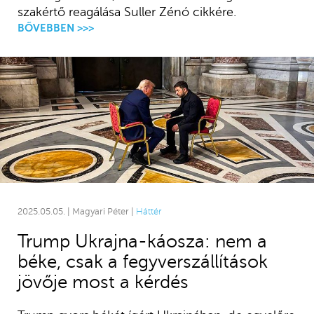
szakértő reagálása Suller Zénó cikkére.
BŐVEBBEN >>>
2025.05.05. | Magyari Péter |
Háttér
Trump Ukrajna-káosza: nem a
béke, csak a fegyverszállítások
jövője most a kérdés