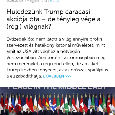
2026.01.06. | Magyari Péter |
Háttér
Hüledezünk Trump caracasi
akciója óta – de tényleg vége a
(régi) világnak?
Évtizedek óta nem látott a világ ennyire profin
szervezett és hatékony katonai műveletet, mint
amit az USA vitt véghez a hétvégén
Venezuelában. Ami történt, az önmagában még
nem merénylet a régi rend ellen, de amikkel
Trump közben fenyeget, az az erőszak spirálját is
a elszabadíthatja.
BŐVEBBEN >>>