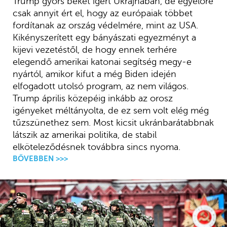
Trump gyors békét ígért Ukrajnában, de egyelőre
csak annyit ért el, hogy az európaiak többet
fordítanak az ország védelmére, mint az USA.
Kikényszerített egy bányászati egyezményt a
kijevi vezetéstől, de hogy ennek terhére
elegendő amerikai katonai segítség megy-e
nyártól, amikor kifut a még Biden idején
elfogadott utolsó program, az nem világos.
Trump április közepéig inkább az orosz
igényeket méltányolta, de ez sem volt elég még
tűzszünethez sem. Most kicsit ukránbarátabbnak
látszik az amerikai politika, de stabil
elköteleződésnek továbbra sincs nyoma.
BŐVEBBEN >>>