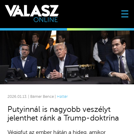
☰
2026.01.13. | Bámer Bence |
Háttér
Putyinnál is nagyobb veszélyt
jelenthet ránk a Trump-doktrína
Végigfut az ember hátán a hideg, amikor