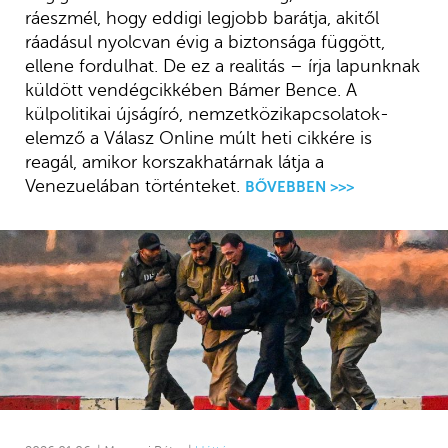
ráeszmél, hogy eddigi legjobb barátja, akitől
ráadásul nyolcvan évig a biztonsága függött,
ellene fordulhat. De ez a realitás – írja lapunknak
küldött vendégcikkében Bámer Bence. A
külpolitikai újságíró, nemzetközikapcsolatok-
elemző a Válasz Online múlt heti cikkére is
reagál, amikor korszakhatárnak látja a
Venezuelában történteket.
BŐVEBBEN >>>