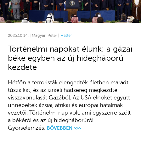
2025.10.14. | Magyari Péter |
Háttér
Történelmi napokat élünk: a gázai
béke egyben az új hidegháború
kezdete
Hétfőn a terroristák elengedték életben maradt
túszaikat, és az izraeli hadsereg megkezdte
visszavonulását Gázából. Az USA elnökét együtt
ünnepelték ázsiai, afrikai és európai hatalmak
vezetői. Történelmi nap volt, ami egyszerre szólt
a békéről és az új hidegháborúról.
Gyorselemzés.
BŐVEBBEN >>>