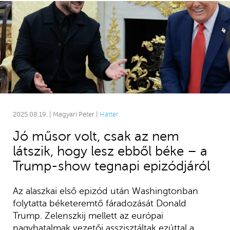
2025.08.19. | Magyari Péter |
Háttér
Jó műsor volt, csak az nem
látszik, hogy lesz ebből béke – a
Trump-show tegnapi epizódjáról
Az alaszkai első epizód után Washingtonban
folytatta béketeremtő fáradozását Donald
Trump. Zelenszkij mellett az európai
nagyhatalmak vezetői asszisztáltak ezúttal a