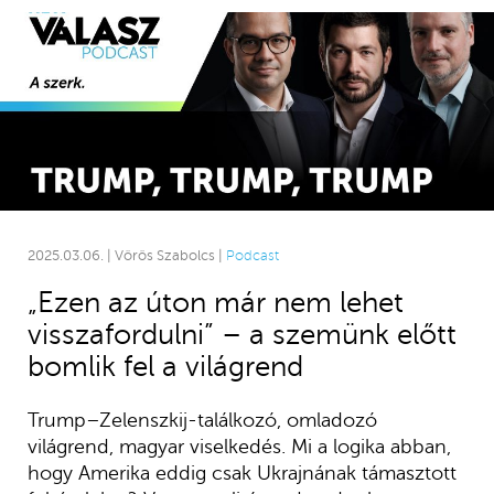
2025.03.06. | Vörös Szabolcs |
Podcast
„Ezen az úton már nem lehet
visszafordulni” – a szemünk előtt
bomlik fel a világrend
Trump–Zelenszkij-találkozó, omladozó
világrend, magyar viselkedés. Mi a logika abban,
hogy Amerika eddig csak Ukrajnának támasztott