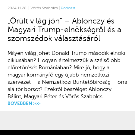
2024.11.28. | Vörös Szabolcs |
Podcast
„Őrült világ jön” – Ablonczy és
Magyari Trump-elnökségről és a
szomszédok választásáról
Milyen világ jöhet Donald Trump második elnöki
ciklusában? Hogyan értelmezzük a szélsőjobb
előretörését Romániában? Mire jó, hogy a
magyar kormányfő egy újabb nemzetközi
szervezet – a Nemzetközi Büntetőbíróság – orra
alá tör borsot? Ezekről beszélget Ablonczy
Bálint, Magyari Péter és Vörös Szabolcs.
BŐVEBBEN >>>