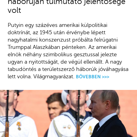
háborúján túlmutató jelentősége
volt
Putyin egy százéves amerikai külpolitikai
doktrínát, az 1945 után érvénybe lépett
nagyhatalmi konszenzust próbálta felrúgatni
Trumppal Alaszkában pénteken. Az amerikai
elnök néhány szimbolikus gesztussal jelezte
ugyan a nyitottságát, de végül ellenállt. A nagy
tabudöntés a területszerző háborúk jóváhagyása
lett volna. Világmagyarázat.
BŐVEBBEN >>>