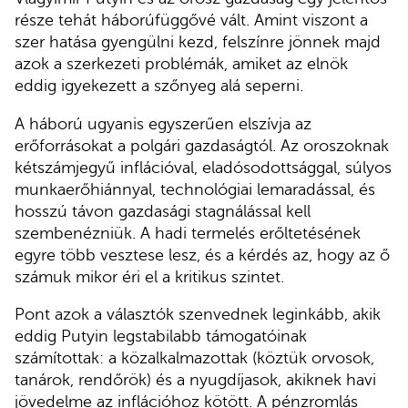
része tehát háborúfüggővé vált. Amint viszont a
szer hatása gyengülni kezd, felszínre jönnek majd
azok a szerkezeti problémák, amiket az elnök
eddig igyekezett a szőnyeg alá seperni.
A háború ugyanis egyszerűen elszívja az
erőforrásokat a polgári gazdaságtól. Az oroszoknak
kétszámjegyű inflációval, eladósodottsággal, súlyos
munkaerőhiánnyal, technológiai lemaradással, és
hosszú távon gazdasági stagnálással kell
szembenézniük. A hadi termelés erőltetésének
egyre több vesztese lesz, és a kérdés az, hogy az ő
számuk mikor éri el a kritikus szintet.
Pont azok a választók szenvednek leginkább, akik
eddig Putyin legstabilabb támogatóinak
számítottak: a közalkalmazottak (köztük orvosok,
tanárok, rendőrök) és a nyugdíjasok, akiknek havi
jövedelme az inflációhoz kötött. A pénzromlás