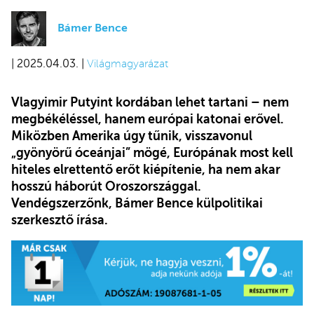
Bámer Bence
| 2025.04.03. |
Világmagyarázat
Vlagyimir Putyint kordában lehet tartani – nem
megbékéléssel, hanem európai katonai erővel.
Miközben Amerika úgy tűnik, visszavonul
„gyönyörű óceánjai” mögé, Európának most kell
hiteles elrettentő erőt kiépítenie, ha nem akar
hosszú háborút Oroszországgal.
Vendégszerzőnk, Bámer Bence külpolitikai
szerkesztő írása.