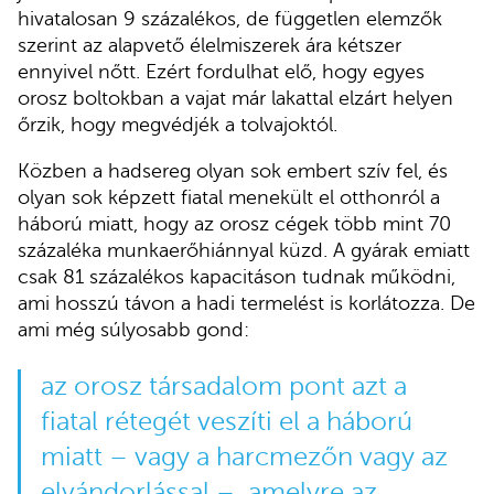
hivatalosan 9 százalékos, de független elemzők
szerint az alapvető élelmiszerek ára kétszer
ennyivel nőtt. Ezért fordulhat elő, hogy egyes
orosz boltokban a vajat már lakattal elzárt helyen
őrzik, hogy megvédjék a tolvajoktól.
Közben a hadsereg olyan sok embert szív fel, és
olyan sok képzett fiatal menekült el otthonról a
háború miatt, hogy az orosz cégek több mint 70
százaléka munkaerőhiánnyal küzd. A gyárak emiatt
csak 81 százalékos kapacitáson tudnak működni,
ami hosszú távon a hadi termelést is korlátozza. De
ami még súlyosabb gond:
az orosz társadalom pont azt a
fiatal rétegét veszíti el a háború
miatt – vagy a harcmezőn vagy az
elvándorlással –, amelyre az