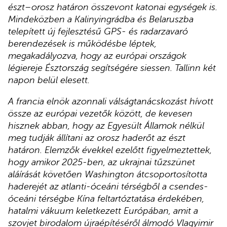
észt–orosz határon összevont katonai egységek is.
Mindeközben a Kalinyingrádba és Belaruszba
telepített új fejlesztésű GPS- és radarzavaró
berendezések is működésbe léptek,
megakadályozva, hogy az európai országok
légiereje Észtország segítségére siessen. Tallinn két
napon belül elesett.
A francia elnök azonnali válságtanácskozást hívott
össze az európai vezetők között, de kevesen
hisznek abban, hogy az Egyesült Államok nélkül
meg tudják állítani az orosz haderőt az észt
határon. Elemzők évekkel ezelőtt figyelmeztettek,
hogy amikor 2025-ben, az ukrajnai tűzszünet
aláírását követően Washington átcsoportosította
haderejét az atlanti-óceáni térségből a csendes-
óceáni térségbe Kína feltartóztatása érdekében,
hatalmi vákuum keletkezett Európában, amit a
szovjet birodalom újraépítéséről álmodó Vlagyimir