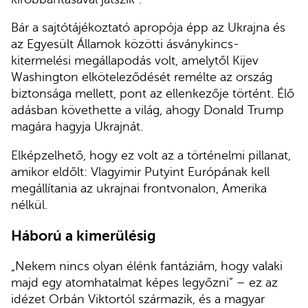
Bár a sajtótájékoztató apropója épp az Ukrajna és
az Egyesült Államok közötti ásványkincs-
kitermelési megállapodás volt, amelytől Kijev
Washington elköteleződését remélte az ország
biztonsága mellett, pont az ellenkezője történt. Élő
adásban követhette a világ, ahogy Donald Trump
magára hagyja Ukrajnát.
Elképzelhető, hogy ez volt az a történelmi pillanat,
amikor eldőlt: Vlagyimir Putyint Európának kell
megállítania az ukrajnai frontvonalon, Amerika
nélkül.
Háború a kimerülésig
„Nekem nincs olyan élénk fantáziám, hogy valaki
majd egy atomhatalmat képes legyőzni” – ez az
idézet Orbán Viktortól származik, és a magyar