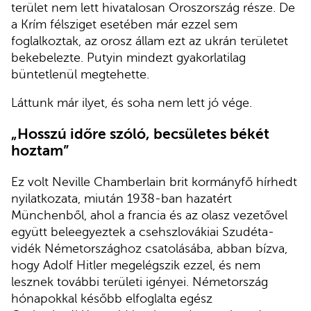
terület nem lett hivatalosan Oroszország része. De
a Krím félsziget esetében már ezzel sem
foglalkoztak, az orosz állam ezt az ukrán területet
bekebelezte. Putyin mindezt gyakorlatilag
büntetlenül megtehette.
Láttunk már ilyet, és soha nem lett jó vége.
„Hosszú időre szóló, becsületes békét
hoztam”
Ez volt Neville Chamberlain brit kormányfő hírhedt
nyilatkozata, miután 1938-ban hazatért
Münchenből, ahol a francia és az olasz vezetővel
együtt beleegyeztek a csehszlovákiai Szudéta-
vidék Németországhoz csatolásába, abban bízva,
hogy Adolf Hitler megelégszik ezzel, és nem
lesznek további területi igényei. Németország
hónapokkal később elfoglalta egész