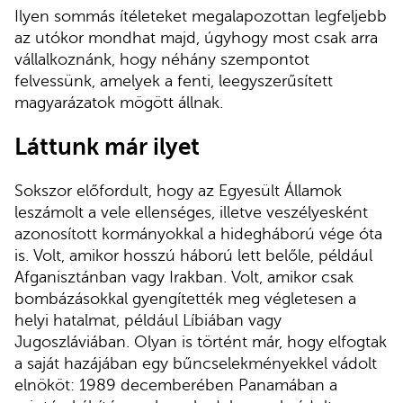
Ilyen sommás ítéleteket megalapozottan legfeljebb
az utókor mondhat majd, úgyhogy most csak arra
vállalkoznánk, hogy néhány szempontot
felvessünk, amelyek a fenti, leegyszerűsített
magyarázatok mögött állnak.
Láttunk már ilyet
Sokszor előfordult, hogy az Egyesült Államok
leszámolt a vele ellenséges, illetve veszélyesként
azonosított kormányokkal a hidegháború vége óta
is. Volt, amikor hosszú háború lett belőle, például
Afganisztánban vagy Irakban. Volt, amikor csak
bombázásokkal gyengítették meg végletesen a
helyi hatalmat, például Líbiában vagy
Jugoszláviában. Olyan is történt már, hogy elfogtak
a saját hazájában egy bűncselekményekkel vádolt
elnököt: 1989 decemberében Panamában a