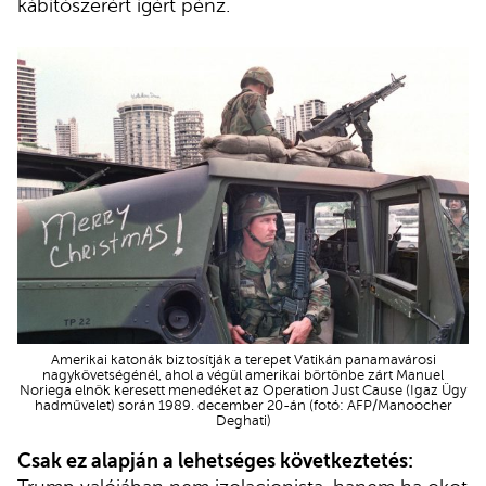
kábítószerért ígért pénz.
Amerikai katonák biztosítják a terepet Vatikán panamavárosi
nagykövetségénél, ahol a végül amerikai börtönbe zárt Manuel
Noriega elnök keresett menedéket az Operation Just Cause (Igaz Ügy
hadművelet) során 1989. december 20-án (fotó: AFP/Manoocher
Deghati)
Csak ez alapján a lehetséges következtetés: