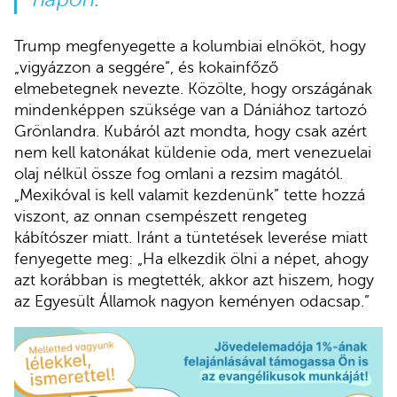
Trump megfenyegette a kolumbiai elnököt, hogy
„vigyázzon a seggére”, és kokainfőző
elmebetegnek nevezte. Közölte, hogy országának
mindenképpen szüksége van a Dániához tartozó
Grönlandra. Kubáról azt mondta, hogy csak azért
nem kell katonákat küldenie oda, mert venezuelai
olaj nélkül össze fog omlani a rezsim magától.
„Mexikóval is kell valamit kezdenünk” tette hozzá
viszont, az onnan csempészett rengeteg
kábítószer miatt. Iránt a tüntetések leverése miatt
fenyegette meg: „Ha elkezdik ölni a népet, ahogy
azt korábban is megtették, akkor azt hiszem, hogy
az Egyesült Államok nagyon keményen odacsap.”