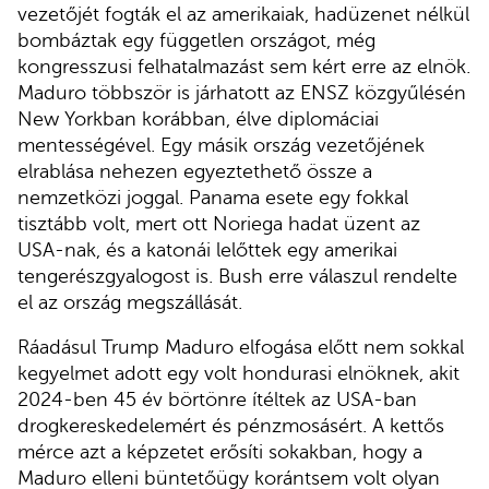
vezetőjét fogták el az amerikaiak, hadüzenet nélkül
bombáztak egy független országot, még
kongresszusi felhatalmazást sem kért erre az elnök.
Maduro többször is járhatott az ENSZ közgyűlésén
New Yorkban korábban, élve diplomáciai
mentességével. Egy másik ország vezetőjének
elrablása nehezen egyeztethető össze a
nemzetközi joggal. Panama esete egy fokkal
tisztább volt, mert ott Noriega hadat üzent az
USA-nak, és a katonái lelőttek egy amerikai
tengerészgyalogost is. Bush erre válaszul rendelte
el az ország megszállását.
Ráadásul Trump Maduro elfogása előtt nem sokkal
kegyelmet adott egy volt hondurasi elnöknek, akit
2024-ben 45 év börtönre ítéltek az USA-ban
drogkereskedelemért és pénzmosásért. A kettős
mérce azt a képzetet erősíti sokakban, hogy a
Maduro elleni büntetőügy korántsem volt olyan