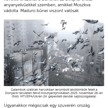
anyanyelvűekkel szemben, amikkel Moszkva
vádolta. Maduro bűnei viszont valósak.
Galambok szállnak harcokban lerombolt lakótömbök felett a
Donyecki területen fekvő Kosztyantynivkában 2025. november 28-án
(fotó: MTI/EPA/Ukrán 24. gépesített dandár sajtószolgálata)
Ugyanakkor mégiscsak egy szuverén ország