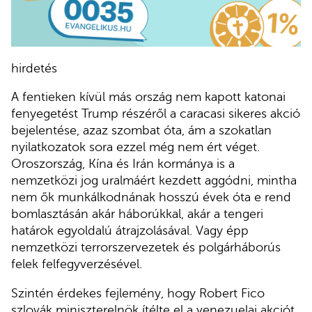
hirdetés
A fentieken kívül más ország nem kapott katonai
fenyegetést Trump részéről a caracasi sikeres akció
bejelentése, azaz szombat óta, ám a szokatlan
nyilatkozatok sora ezzel még nem ért véget.
Oroszország, Kína és Irán kormánya is a
nemzetközi jog uralmáért kezdett aggódni, mintha
nem ők munkálkodnának hosszú évek óta e rend
bomlasztásán akár háborúkkal, akár a tengeri
határok egyoldalú átrajzolásával. Vagy épp
nemzetközi terrorszervezetek és polgárháborús
felek felfegyverzésével.
Szintén érdekes fejlemény, hogy Robert Fico
szlovák miniszterelnök ítélte el a venezuelai akciót