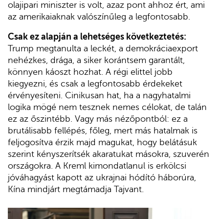
olajipari miniszter is volt, azaz pont ahhoz ért, ami
az amerikaiaknak valószínűleg a legfontosabb.
Csak ez alapján a lehetséges következtetés:
Trump megtanulta a leckét, a demokráciaexport
nehézkes, drága, a siker korántsem garantált,
könnyen káoszt hozhat. A régi elittel jobb
kiegyezni, és csak a legfontosabb érdekeket
érvényesíteni. Cinikusan hat, ha a nagyhatalmi
logika mögé nem tesznek nemes célokat, de talán
ez az őszintébb. Vagy más nézőpontból: ez a
brutálisabb fellépés, főleg, mert más hatalmak is
feljogosítva érzik majd magukat, hogy belátásuk
szerint kényszerítsék akaratukat másokra, szuverén
országokra. A Kreml kimondatlanul is erkölcsi
jóváhagyást kapott az ukrajnai hódító háborúra,
Kína mindjárt megtámadja Tajvant.