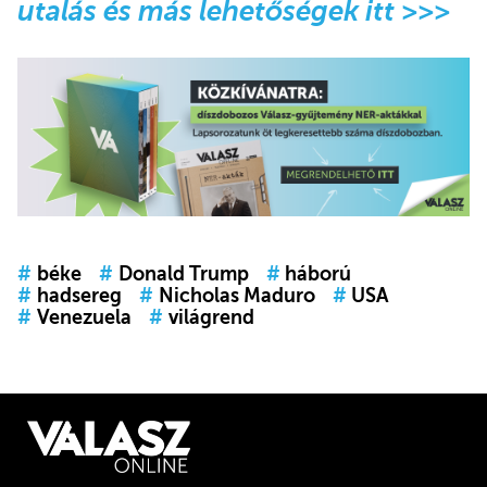
utalás és más lehetőségek itt >>>
#
béke
#
Donald Trump
#
háború
#
hadsereg
#
Nicholas Maduro
#
USA
#
Venezuela
#
világrend