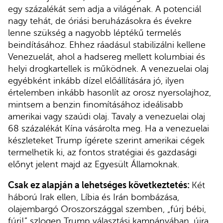
egy százalékát sem adja a világénak. A potenciál
nagy tehát, de óriási beruházásokra és évekre
lenne szükség a nagyobb léptékű termelés
beindításához. Ehhez ráadásul stabilizálni kellene
Venezuelát, ahol a hadsereg mellett kolumbiai és
helyi drogkartellek is működnek. A venezuelai olaj
egyébként inkább dízel előállítására jó, ilyen
értelemben inkább hasonlít az orosz nyersolajhoz,
mintsem a benzin finomításához ideálisabb
amerikai vagy szaúdi olaj. Tavaly a venezuelai olaj
68 százalékát Kína vásárolta meg. Ha a venezuelai
készleteket Trump ígérete szerint amerikai cégek
termelhetik ki, az fontos stratégiai és gazdasági
előnyt jelent majd az Egyesült Államoknak.
Csak ez alapján a lehetséges következtetés:
Két
háború Irak ellen, Líbia és Irán bombázása,
olajembargó Oroszországgal szemben, „fúrj bébi,
fúrj!” szlogen Trump választási kampányában, újra