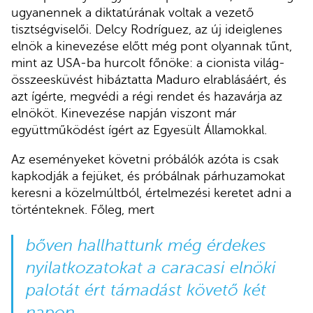
ugyanennek a diktatúrának voltak a vezető
tisztségviselői. Delcy Rodríguez, az új ideiglenes
elnök a kinevezése előtt még pont olyannak tűnt,
mint az USA-ba hurcolt főnöke: a cionista világ-
összeesküvést hibáztatta Maduro elrablásáért, és
azt ígérte, megvédi a régi rendet és hazavárja az
elnököt. Kinevezése napján viszont már
együttműködést ígért az Egyesült Államokkal.
Az eseményeket követni próbálók azóta is csak
kapkodják a fejüket, és próbálnak párhuzamokat
keresni a közelmúltból, értelmezési keretet adni a
történteknek. Főleg, mert
bőven hallhattunk még érdekes
nyilatkozatokat a caracasi elnöki
palotát ért támadást követő két
napon.