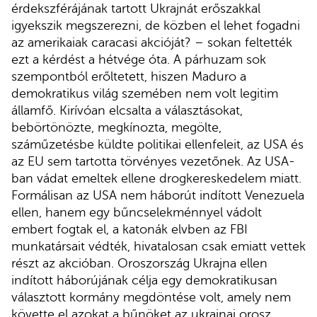
érdekszférájának tartott Ukrajnát erőszakkal
igyekszik megszerezni, de közben el lehet fogadni
az amerikaiak caracasi akcióját? – sokan feltették
ezt a kérdést a hétvége óta. A párhuzam sok
szempontból erőltetett, hiszen Maduro a
demokratikus világ szemében nem volt legitim
államfő. Kirívóan elcsalta a választásokat,
bebörtönözte, megkínozta, megölte,
száműzetésbe küldte politikai ellenfeleit, az USA és
az EU sem tartotta törvényes vezetőnek. Az USA-
ban vádat emeltek ellene drogkereskedelem miatt.
Formálisan az USA nem háborút indított Venezuela
ellen, hanem egy bűncselekménnyel vádolt
embert fogtak el, a katonák elvben az FBI
munkatársait védték, hivatalosan csak emiatt vettek
részt az akcióban. Oroszország Ukrajna ellen
indított háborújának célja egy demokratikusan
választott kormány megdöntése volt, amely nem
követte el azokat a bűnöket az ukrajnai orosz