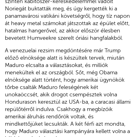
szintén kábítószer-kereskedelemmel vádolt
Noriegát buktatták meg, és úgy kergették ki a
panamavárosi vatikáni követségről, hogy tíz napon
át heavy metal számokat játszottak az épület előtt,
hatalmas hangerővel, az akkor először élesben
bevetett Humveekre szerelt óriási hangfalakból.
A venezuelai rezsim megdöntésére már Trump
előző elnöksége alatt is készültek tervek, miután
Maduro elcsalta a választásokat, és milliók
menekültek el az országból. Sőt, még Obama
elnöksége alatt történt, hogy amerikai ügynökök
tőrbe csalták Maduro feleségének két
unokaöccsét, akik drogot csempésztek volna
Hondurason keresztül az USA-ba, a caracasi állami
repülőtérről indulva. Csakhogy a megbízóik
amerikai álruhás rendőrök voltak, és
mindkettőjüket lecsukták. A két férfi azt mondta,
hogy Maduro választási kampányára kellett volna a