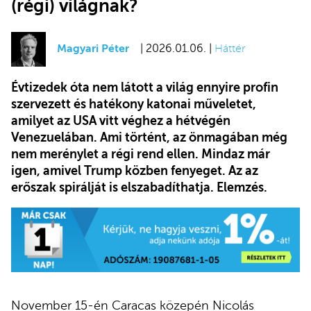
(régi) világnak?
Magyari Péter
| 2026.01.06. |
Háttér
Évtizedek óta nem látott a világ ennyire profin
szervezett és hatékony katonai műveletet,
amilyet az USA vitt véghez a hétvégén
Venezuelában. Ami történt, az önmagában még
nem merénylet a régi rend ellen. Mindaz már
igen, amivel Trump közben fenyeget. Az az
erőszak spirálját is elszabadíthatja. Elemzés.
November 15-én Caracas közepén Nicolás