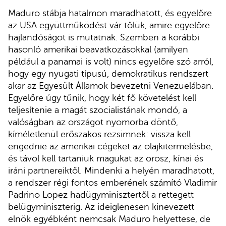
Maduro stábja hatalmon maradhatott, és egyelőre
az USA együttműködést vár tőlük, amire egyelőre
hajlandóságot is mutatnak. Szemben a korábbi
hasonló amerikai beavatkozásokkal (amilyen
például a panamai is volt) nincs egyelőre szó arról,
hogy egy nyugati típusú, demokratikus rendszert
akar az Egyesült Államok bevezetni Venezuelában.
Egyelőre úgy tűnik, hogy két fő követelést kell
teljesítenie a magát szocialistának mondó, a
valóságban az országot nyomorba döntő,
kíméletlenül erőszakos rezsimnek: vissza kell
engednie az amerikai cégeket az olajkitermelésbe,
és távol kell tartaniuk magukat az orosz, kínai és
iráni partnereiktől. Mindenki a helyén maradhatott,
a rendszer régi fontos emberének számító Vladimir
Padrino Lopez hadügyminisztertől a rettegett
belügyminiszterig. Az ideiglenesen kinevezett
elnök egyébként nemcsak Maduro helyettese, de