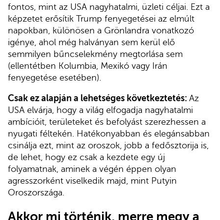
fontos, mint az USA nagyhatalmi, üzleti céljai. Ezt a
képzetet erősítik Trump fenyegetései az elmúlt
napokban, különösen a Grönlandra vonatkozó
igénye, ahol még halványan sem kerül elő
semmilyen bűncselekmény megtorlása sem
(ellentétben Kolumbia, Mexikó vagy Irán
fenyegetése esetében).
Csak ez alapján a lehetséges következtetés:
Az
USA elvárja, hogy a világ elfogadja nagyhatalmi
ambícióit, területeket és befolyást szerezhessen a
nyugati féltekén. Hatékonyabban és elegánsabban
csinálja ezt, mint az oroszok, jobb a fedősztorija is,
de lehet, hogy ez csak a kezdete egy új
folyamatnak, aminek a végén éppen olyan
agresszorként viselkedik majd, mint Putyin
Oroszországa.
Akkor mi történik, merre megy a