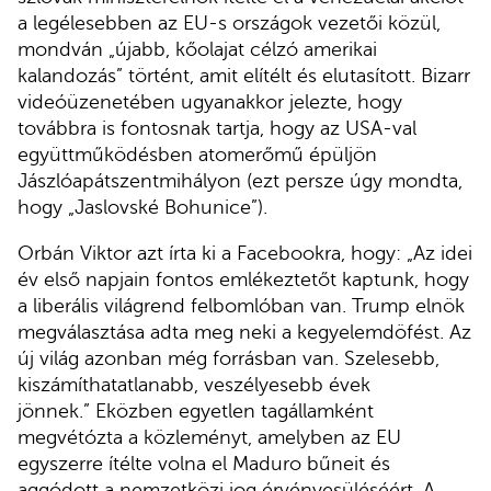
a legélesebben az EU-s országok vezetői közül,
mondván „újabb, kőolajat célzó amerikai
kalandozás” történt, amit elítélt és elutasított. Bizarr
videóüzenetében ugyanakkor jelezte, hogy
továbbra is fontosnak tartja, hogy az USA-val
együttműködésben atomerőmű épüljön
Jászlóapátszentmihályon (ezt persze úgy mondta,
hogy „Jaslovské Bohunice”).
Orbán Viktor azt írta ki a Facebookra, hogy: „Az idei
év első napjain fontos emlékeztetőt kaptunk, hogy
a liberális világrend felbomlóban van. Trump elnök
megválasztása adta meg neki a kegyelemdöfést. Az
új világ azonban még forrásban van. Szelesebb,
kiszámíthatatlanabb, veszélyesebb évek
jönnek.” Eközben egyetlen tagállamként
megvétózta a közleményt, amelyben az EU
egyszerre ítélte volna el Maduro bűneit és
aggódott a nemzetközi jog érvényesüléséért. A