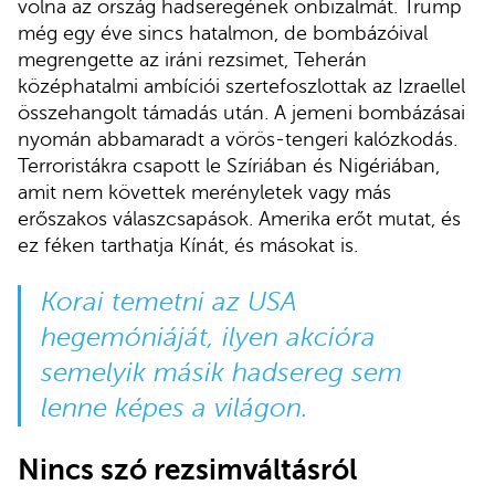
volna az ország hadseregének önbizalmát. Trump
még egy éve sincs hatalmon, de bombázóival
megrengette az iráni rezsimet, Teherán
középhatalmi ambíciói szertefoszlottak az Izraellel
összehangolt támadás után. A jemeni bombázásai
nyomán abbamaradt a vörös-tengeri kalózkodás.
Terroristákra csapott le Szíriában és Nigériában,
amit nem követtek merényletek vagy más
erőszakos válaszcsapások. Amerika erőt mutat, és
ez féken tarthatja Kínát, és másokat is.
Korai temetni az USA
hegemóniáját, ilyen akcióra
semelyik másik hadsereg sem
lenne képes a világon.
Nincs szó rezsimváltásról