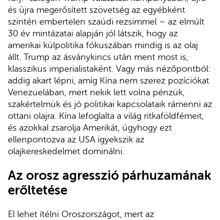
és újra megerősített szövetség az egyébként
szintén embertelen szaúdi rezsimmel – az elmúlt
30 év mintázatai alapján jól látszik, hogy az
amerikai külpolitika fókuszában mindig is az olaj
állt. Trump az ásványkincs után ment most is,
klasszikus imperialistaként. Vagy más nézőpontból:
addig akart lépni, amíg Kína nem szerez pozíciókat
Venezuelában, mert nekik lett volna pénzük,
szakértelmük és jó politikai kapcsolataik rámenni az
ottani olajra. Kína lefoglalta a világ ritkaföldfémeit,
és azokkal zsarolja Amerikát, úgyhogy ezt
ellenpontozva az USA igyekszik az
olajkereskedelmet dominálni.
Az orosz agresszió párhuzamának
erőltetése
El lehet ítélni Oroszországot, mert az