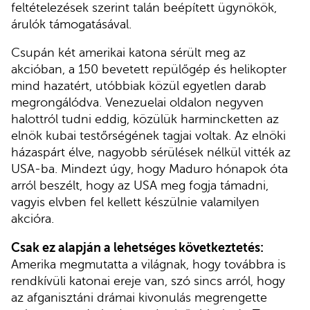
feltételezések szerint talán beépített ügynökök,
árulók támogatásával.
Csupán két amerikai katona sérült meg az
akcióban, a 150 bevetett repülőgép és helikopter
mind hazatért, utóbbiak közül egyetlen darab
megrongálódva. Venezuelai oldalon negyven
halottról tudni eddig, közülük harmincketten az
elnök kubai testőrségének tagjai voltak. Az elnöki
házaspárt élve, nagyobb sérülések nélkül vitték az
USA-ba. Mindezt úgy, hogy Maduro hónapok óta
arról beszélt, hogy az USA meg fogja támadni,
vagyis elvben fel kellett készülnie valamilyen
akcióra.
Csak ez alapján a lehetséges következtetés:
Amerika megmutatta a világnak, hogy továbbra is
rendkívüli katonai ereje van, szó sincs arról, hogy
az afganisztáni drámai kivonulás megrengette