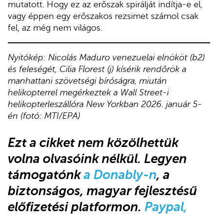
mutatott. Hogy ez az erőszak spirálját indítja-e el,
vagy éppen egy erőszakos rezsimet számol csak
fel, az még nem világos.
Nyitókép: Nicolás Maduro venezuelai elnököt (b2)
és feleségét, Cilia Florest (j) kísérik rendőrök a
manhattani szövetségi bíróságra, miután
helikopterrel megérkeztek a Wall Street-i
helikopterleszállóra New Yorkban 2026. január 5-
én (fotó: MTI/EPA)
Ezt a cikket nem közölhettük
volna olvasóink nélkül. Legyen
támogatónk
a Donably-n
, a
biztonságos, magyar fejlesztésű
előfizetési platformon.
Paypal,