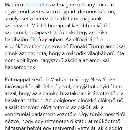
Maduro
elénekelte
az Imagine néhány sorát az
egyik rendszeres kormánypárti demonstráción,
amelyeket a venezuelai diktátor magának
szervezett. Másfél hónappal később bekötött
szemmel, betapasztott fülekkel egy amerikai
hadihajón
ült
, fogságban. Az elfogását élő
videóközvetítésben követő Donald Trump amerikai
elnök azt mondta, hogy a második világháború óta
nem volt ilyen nagyszerű akciója az amerikai
hadseregnek.
Két nappal később Maduro már egy New York-i
bíróság előtt állt feleségével, nagyjából egyidőben
azzal, hogy az alelnöke hivatalosan is átvette tőle a
hatalmat otthon. Az ideiglenes elnökké előlépő nő
a saját testvére előtt tette le az esküt, aki a
venezuelai parlament vezetője. Úgy tűnik messziről
nézve, hogy egy rettenetes diktatúrát működtető
házaspár helyét egy testvérpár vette át, akik eddig