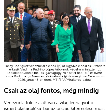
Delcy Rodríguez venezuelai alelnök (j3) az ügyvivő elnöki eskütételére
érkezik Vladimir Padrino López tábornok, védelmi miniszter (b),
Diosdado Cabello bel- és igazságügyi miniszter (elöl, b2) és fivére,
Jorge Rodíguez, a Nemzetgyűlés elnöke (j) társaságában Caracasban
2026. január 5-én (fotó: MTI/EPA/Miraflores-palota)
Csak az olaj fontos, még mindig
Venezuela földje alatt van a világ legnagyobb
ismert olajtartaléka, bár az ország kitermelése most