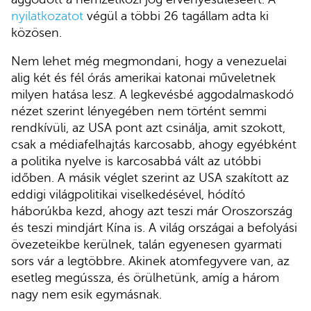
nyilatkozatot
végül a többi 26 tagállam adta ki
közösen.
Nem lehet még megmondani, hogy a venezuelai
alig két és fél órás amerikai katonai műveletnek
milyen hatása lesz. A legkevésbé aggodalmaskodó
nézet szerint lényegében nem történt semmi
rendkívüli, az USA pont azt csinálja, amit szokott,
csak a médiafelhajtás karcosabb, ahogy egyébként
a politika nyelve is karcosabbá vált az utóbbi
időben. A másik véglet szerint az USA szakított az
eddigi világpolitikai viselkedésével, hódító
háborúkba kezd, ahogy azt teszi már Oroszország
és teszi mindjárt Kína is. A világ országai a befolyási
övezeteikbe kerülnek, talán egyenesen gyarmati
sors vár a legtöbbre. Akinek atomfegyvere van, az
esetleg megússza, és örülhetünk, amíg a három
nagy nem esik egymásnak.